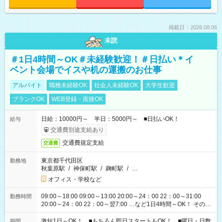
掲載日：2026.08.06
未読
＃1日4時間～OK＃未経験歓迎！＃日払い＊イ
ベント会場でイスや机の運搬のお仕事
アルバイト
職種未経験OK
社会人未経験OK
大学生歓迎
ブランクOK
WEB登録・面接OK
日給：10000円～ 半日：5000円～ ■日払いOK！
給与
交通費別途支給あり
交通費規定支給
交通費
東京都千代田区
勤務地
秋葉原駅
/
神保町駅
/
麹町駅
/
…
オフィス・学校など
09:00～18:00 09:00～13:00 20:00～24：00 22：00～31:00
勤務時間
20:00～24：00 22：00～翌7:00 …など1日4時間～OK！ その他
シフトもございます！ お気軽にご相談ください！
激短1日～OK！ ■もちろん即日スタートもOK！ ■曜日・日数
期間