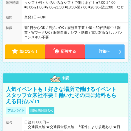
＜シフト例＞ いろいろなシフトで働けます！ ■7:00-24:00
勤務時間
■8:00-21:00 ■9:00-21:00 ■18:00-翌7:00 ■20:30-翌11:00 など
単発1日～OK!
期間
週1日からOK
/
日払いOK
/
履歴書不要
/
40～50代活躍中
/
副
特徴
業・WワークOK
/
服装自由
/
シフト勤務
/
電話対応なし
/
パソ
コンスキル不要
気になる！
応募する
詳細へ
未読
人気イベントも！好きな場所で働けるイベント
スタッフ☆来社不要！働いたその日に給料もら
える日払い/T1
アルバイト
職種未経験OK
日給13,000円～
給与
＋交通費支給 ★交通費全額支給！ ┗案件により規定あり ★日払