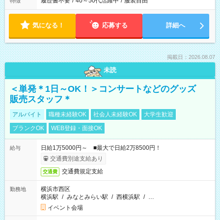
履歴書不要
/
40～50代活躍中
/
服装自由
特徴
気になる！
応募する
詳細へ
掲載日：2026.08.07
未読
＜単発＊1日～OK！＞コンサートなどのグッズ
販売スタッフ＊
アルバイト
職種未経験OK
社会人未経験OK
大学生歓迎
ブランクOK
WEB登録・面接OK
日給1万5000円～ ■最大で日給2万8500円！
給与
交通費別途支給あり
交通費規定支給
交通費
横浜市西区
勤務地
横浜駅
/
みなとみらい駅
/
西横浜駅
/
…
イベント会場