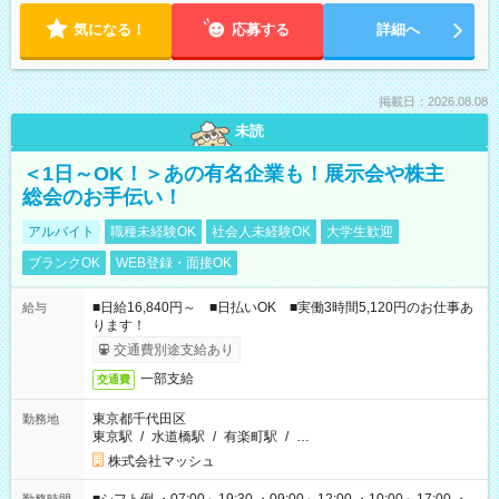
気になる！
応募する
詳細へ
掲載日：2026.08.08
未読
＜1日～OK！＞あの有名企業も！展示会や株主
総会のお手伝い！
アルバイト
職種未経験OK
社会人未経験OK
大学生歓迎
ブランクOK
WEB登録・面接OK
■日給16,840円～ ■日払いOK ■実働3時間5,120円のお仕事あ
給与
ります！
交通費別途支給あり
一部支給
交通費
東京都千代田区
勤務地
東京駅
/
水道橋駅
/
有楽町駅
/
…
株式会社マッシュ