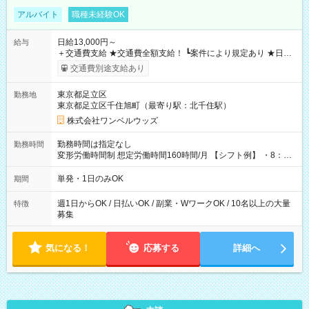
アルバイト
職種未経験OK
日給13,000円～
給与
＋交通費支給 ★交通費全額支給！ ┗案件により規定あり ★日払
いOK！（規定あり） ┗働いたその日に現金GET♪ お仕事後はコ
交通費別途支給あり
ンビニATMから 日払い分を引き落とせます！ 【試用期間】試
用期間なし
東京都足立区
勤務地
東京都足立区千住旭町（最寄り駅：北千住駅）
株式会社ワンベルウッズ
勤務時間は指定なし
勤務時間
変形労働時間制 想定労働時間160時間/月 【シフト例】 ・8：00
～21：00
単発・1日のみOK
期間
週1日からOK / 日払いOK / 副業・WワークOK / 10名以上の大量
特徴
募集
気になる！
応募する
詳細へ