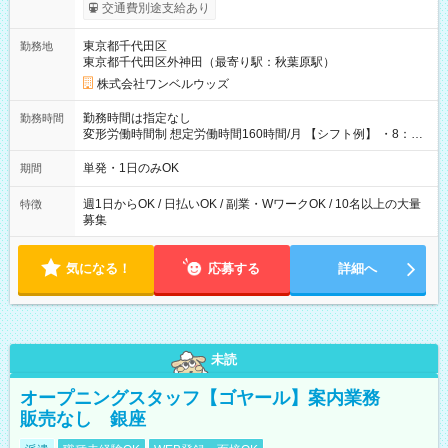
いOK！（規定あり） ┗働いたその日に現金GET♪ お仕事後はコ
交通費別途支給あり
ンビニATMから 日払い分を引き落とせます！ 【試用期間】試
用期間なし
東京都千代田区
勤務地
東京都千代田区外神田（最寄り駅：秋葉原駅）
株式会社ワンベルウッズ
勤務時間は指定なし
勤務時間
変形労働時間制 想定労働時間160時間/月 【シフト例】 ・8：00
～21：00
単発・1日のみOK
期間
週1日からOK / 日払いOK / 副業・WワークOK / 10名以上の大量
特徴
募集
気になる！
応募する
詳細へ
未読
オープニングスタッフ【ゴヤール】案内業務
販売なし 銀座