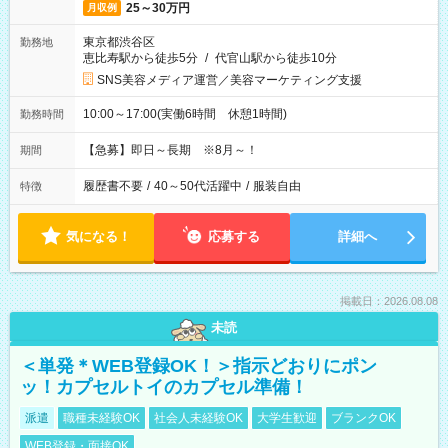
25～30万円
月収例
東京都渋谷区
勤務地
恵比寿駅から徒歩5分
/
代官山駅から徒歩10分
SNS美容メディア運営／美容マーケティング支援
10:00～17:00(実働6時間 休憩1時間)
勤務時間
【急募】即日～長期 ※8月～！
期間
履歴書不要
/
40～50代活躍中
/
服装自由
特徴
気になる！
応募する
詳細へ
掲載日：2026.08.08
未読
＜単発＊WEB登録OK！＞指示どおりにポン
ッ！カプセルトイのカプセル準備！
派遣
職種未経験OK
社会人未経験OK
大学生歓迎
ブランクOK
WEB登録・面接OK