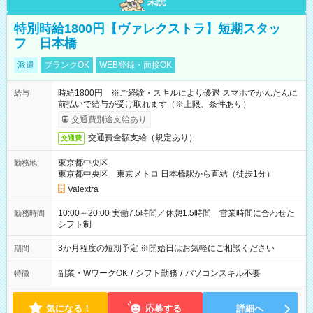
未読
特別時給1800円【ヴァレクストラ】短期スタッ
フ 日本橋
派遣
ブランクOK
WEB登録・面接OK
時給1800円 ※ご経験・スキルにより優遇 スマホでかんたんに
給与
前払いで給与が受け取れます（※上限、条件あり）
交通費別途支給あり
交通費全額支給（規定あり）
交通費
東京都中央区
勤務地
東京都中央区 東京メトロ 日本橋駅から直結（徒歩1分）
Valextra
10:00～20:00 実働7.5時間／休憩1.5時間 営業時間に合わせた
勤務時間
シフト制
3か月程度の短期予定 ※開始日はお気軽にご相談ください
期間
副業・WワークOK
/
シフト勤務
/
パソコンスキル不要
特徴
気になる！
応募する
詳細へ