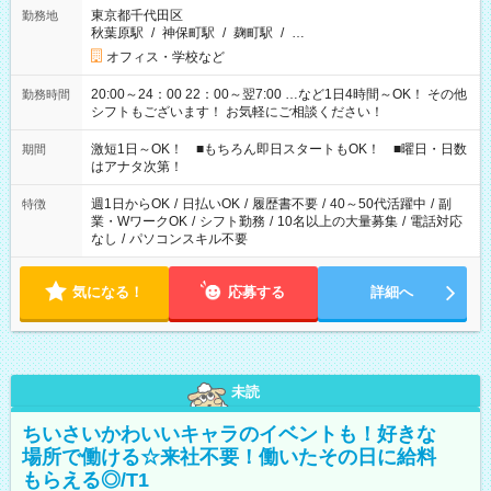
東京都千代田区
勤務地
秋葉原駅
/
神保町駅
/
麹町駅
/
…
オフィス・学校など
20:00～24：00 22：00～翌7:00 …など1日4時間～OK！ その他
勤務時間
シフトもございます！ お気軽にご相談ください！
激短1日～OK！ ■もちろん即日スタートもOK！ ■曜日・日数
期間
はアナタ次第！
週1日からOK
/
日払いOK
/
履歴書不要
/
40～50代活躍中
/
副
特徴
業・WワークOK
/
シフト勤務
/
10名以上の大量募集
/
電話対応
なし
/
パソコンスキル不要
気になる！
応募する
詳細へ
未読
ちいさいかわいいキャラのイベントも！好きな
場所で働ける☆来社不要！働いたその日に給料
もらえる◎/T1