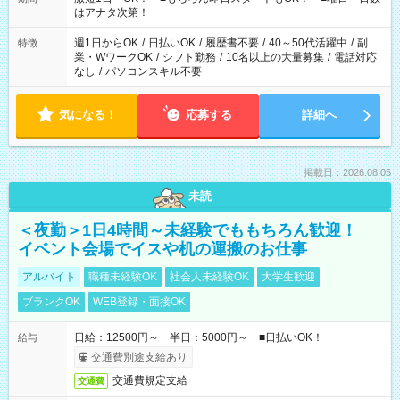
はアナタ次第！
週1日からOK
/
日払いOK
/
履歴書不要
/
40～50代活躍中
/
副
特徴
業・WワークOK
/
シフト勤務
/
10名以上の大量募集
/
電話対応
なし
/
パソコンスキル不要
気になる！
応募する
詳細へ
掲載日：2026.08.05
未読
＜夜勤＞1日4時間～未経験でももちろん歓迎！
イベント会場でイスや机の運搬のお仕事
アルバイト
職種未経験OK
社会人未経験OK
大学生歓迎
ブランクOK
WEB登録・面接OK
日給：12500円～ 半日：5000円～ ■日払いOK！
給与
交通費別途支給あり
交通費規定支給
交通費