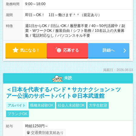
9:00～18:00
勤務時間
即日～OK！ 1日～働けます＾＾（規定あり）
期間
週1日からOK
/
日払いOK
/
履歴書不要
/
40～50代活躍中
/
副
特徴
業・WワークOK
/
服装自由
/
シフト勤務
/
10名以上の大量募
集
/
電話対応なし
/
パソコンスキル不要
気になる！
応募する
詳細へ
掲載日：2026.08.03
未読
＜日本を代表するバンド＊サカナクション＞ツ
アー公演のサポートバイト＠日本武道館
アルバイト
職種未経験OK
社会人未経験OK
大学生歓迎
ブランクOK
時給1250円～
給与
交通費別途支給あり