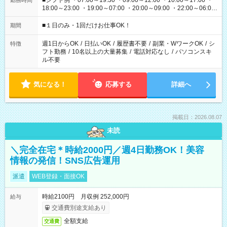
■シフト例 ・07:00～19:30 ・09:00～12:00 ・10:00～17:00 ・
勤務時間
18:00～23:00 ・19:00～07:00 ・20:00～09:00 ・22:00～06:00
etc ★最短で3時間で5,120円のお仕事から 15時間で2万円近く稼
げるお仕事も！ ご希望のお時間に合わせてご紹介！ ※シフトは
■１日のみ・1回だけお仕事OK！
期間
現場によって異なります。 ※勿論、休憩時間はあるのでご安心
ください！
週1日からOK
/
日払いOK
/
履歴書不要
/
副業・WワークOK
/
シ
特徴
フト勤務
/
10名以上の大量募集
/
電話対応なし
/
パソコンスキ
ル不要
気になる！
応募する
詳細へ
掲載日：2026.08.07
未読
＼完全在宅＊時給2000円／週4日勤務OK！美容
情報の発信！SNS広告運用
派遣
WEB登録・面接OK
時給2100円 月収例 252,000円
給与
交通費別途支給あり
全額支給
交通費