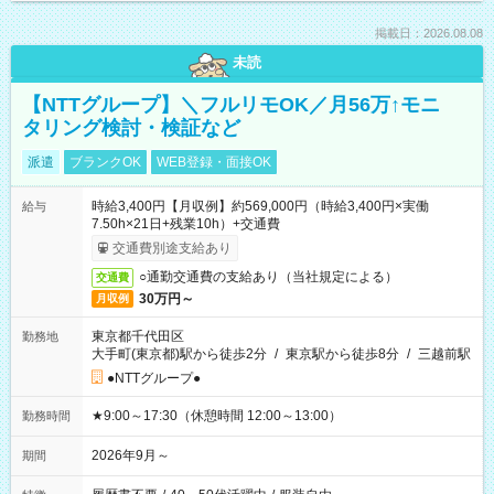
掲載日：2026.08.08
未読
【NTTグループ】＼フルリモOK／月56万↑モニ
タリング検討・検証など
派遣
ブランクOK
WEB登録・面接OK
時給3,400円【月収例】約569,000円（時給3,400円×実働
給与
7.50h×21日+残業10h）+交通費
交通費別途支給あり
○通勤交通費の支給あり（当社規定による）
交通費
30万円～
月収例
東京都千代田区
勤務地
大手町(東京都)駅から徒歩2分
/
東京駅から徒歩8分
/
三越前駅
●NTTグループ●
★9:00～17:30（休憩時間 12:00～13:00）
勤務時間
2026年9月～
期間