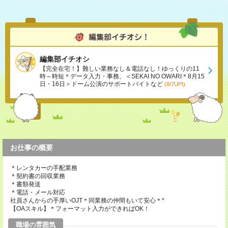
編集部イチオシ
【完全在宅！】難しい業務なし＆電話なし！ゆっくりの11
時～時短＊データ入力・事務、＜SEKAI NO OWARI＊8月15
日・16日＞ドーム公演のサポートバイトなど
(8/7UP!)
お仕事の概要
＊レンタカーの手配業務
＊契約書の回収業務
＊書類発送
＊電話・メール対応
社員さんからの手厚いOJT＊同業務の仲間もいて安心＊*
【OAスキル】＊フォーマット入力ができればOK！
職場の雰囲気