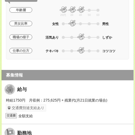
年齢層
20代
30
40
50
60
男女比率
女性
男性
職場の様子
活気あり
しずか
仕事の仕方
テキパキ
コツコツ
募集情報
給与
時給1750円 月収例：275,625円 + 残業代(月21日就業の場合)
交通費別途支給あり
全額支給
交通費
勤務地