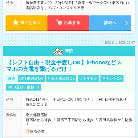
履歴書不要
/
40～50代活躍中
/
副業・WワークOK
/
服装自由
/
特徴
電話対応なし
/
パソコンスキル不要
気になる！
応募する
詳細へ
掲載日：2026.08.07
未読
【シフト自由・現金手渡しOK】iPhoneなどス
マホの充電を繋げるだけ！
派遣
職種未経験OK
社会人未経験OK
大学生歓迎
ブランクOK
WEB登録・面接OK
時給1414円～ ▼日払いOK（規定あり） ■初勤務手当あり
給与
※規定による
東京都新宿区
勤務地
新宿駅から徒歩
/
新宿三丁目駅から徒歩
/
高田馬場駅から徒歩
/
…
物流企業