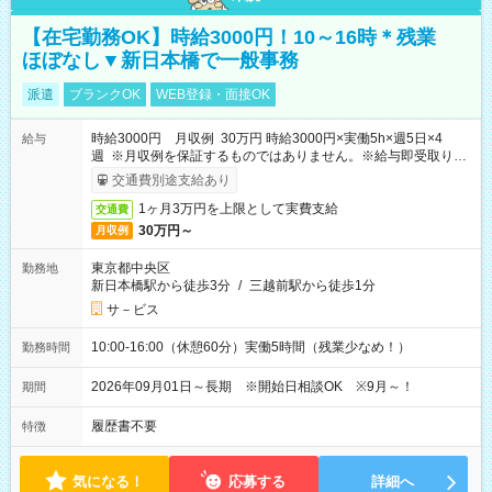
【在宅勤務OK】時給3000円！10～16時＊残業
ほぼなし▼新日本橋で一般事務
派遣
ブランクOK
WEB登録・面接OK
時給3000円 月収例 30万円 時給3000円×実働5h×週5日×4
給与
週 ※月収例を保証するものではありません。※給与即受取りサ
ービス利用可（利用条件有）
交通費別途支給あり
1ヶ月3万円を上限として実費支給
交通費
30万円～
月収例
東京都中央区
勤務地
新日本橋駅から徒歩3分
/
三越前駅から徒歩1分
サ－ビス
10:00-16:00（休憩60分）実働5時間（残業少なめ！）
勤務時間
2026年09月01日～長期 ※開始日相談OK ※9月～！
期間
履歴書不要
特徴
気になる！
応募する
詳細へ