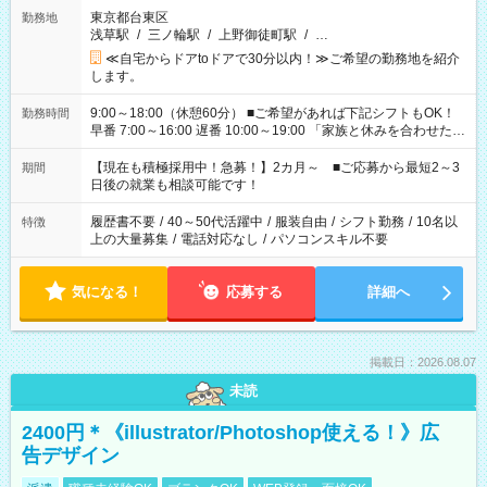
東京都台東区
勤務地
浅草駅
/
三ノ輪駅
/
上野御徒町駅
/
…
≪自宅からドアtoドアで30分以内！≫ご希望の勤務地を紹介
します。
9:00～18:00（休憩60分） ■ご希望があれば下記シフトもOK！
勤務時間
早番 7:00～16:00 遅番 10:00～19:00 「家族と休みを合わせた
い」 「余裕を持って夕飯の準備がしたい」 「できれば残業はし
たくない」 など、ご希望を教えてくださいね。 ※Wワーク希望
【現在も積極採用中！急募！】2カ月～ ■ご応募から最短2～3
期間
の方へ 今ご覧のお仕事で希望する勤務時間と、もう1つのお仕事
日後の就業も相談可能です！
の勤務時間。 合計で週40時間を超える場合は応募できません。
履歴書不要
/
40～50代活躍中
/
服装自由
/
シフト勤務
/
10名以
特徴
上の大量募集
/
電話対応なし
/
パソコンスキル不要
気になる！
応募する
詳細へ
掲載日：2026.08.07
未読
2400円＊《illustrator/Photoshop使える！》広
告デザイン