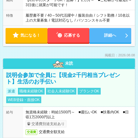
【8月中のスタートOK！急募！】2カ月～ ■ご応募から最短2～
期間
ね。 ※Wワーク希望の方へ 今ご覧のお仕事で希望する勤務時間
3日後に就業が可能です！
と、もう1つのお仕事の勤務時間。 合計で週40時間を超える場
合は応募できません。
履歴書不要
/
40～50代活躍中
/
服装自由
/
シフト勤務
/
10名以
特徴
上の大量募集
/
電話対応なし
/
パソコンスキル不要
気になる！
応募する
詳細へ
掲載日：2026.08.08
未読
説明会参加で全員に【現金2千円相当プレゼン
ト】生活のお手伝い
派遣
職種未経験OK
社会人未経験OK
ブランクOK
WEB登録・面接OK
無資格未経験：時給1500円～ ■週払いOK ■扶養内OK ■日
給与
収1万2000円以上
交通費別途支給あり
交通費全額支給
交通費