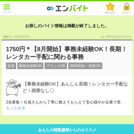
0
メニュー
気になる！
ログイン
お探しのバイト情報は掲載が終了しました。
掲載日 :2026
/
07
/
03
No.TMPE26-0521372
1750円＊【8月開始】事務未経験OK！長期！
レンタカー手配に関わる事務
派遣
職種未経験OK
ブランクOK
WEB登録・面接OK
【事務未経験OK】あんしん長期！レンタカー手配な
ど！残業なし〇
2名募集！社員さんから丁寧に教えてもらえて安心穏やか企業で長
...
もっとみる
あなたの閲覧履歴からのオススメ