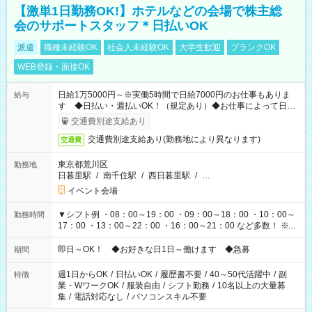
【激単1日勤務OK!】ホテルなどの会場で株主総
会のサポートスタッフ＊日払いOK
派遣
職種未経験OK
社会人未経験OK
大学生歓迎
ブランクOK
WEB登録・面接OK
日給1万5000円～※実働5時間で日給7000円のお仕事もありま
給与
す ◆日払い・週払いOK！（規定あり）◆お仕事によって日給
も異なります
交通費別途支給あり
交通費別途支給あり(勤務地により異なります)
交通費
東京都荒川区
勤務地
日暮里駅
/
南千住駅
/
西日暮里駅
/
…
イベント会場
▼シフト例 ・08：00～19：00 ・09：00～18：00 ・10：00～
勤務時間
17：00 ・13：00～22：00 ・16：00～21：00 など多数！ ※お
仕事により勤務時間が異なります
即日～OK！ ◆お好きな日1日～働けます ◆急募
期間
週1日からOK
/
日払いOK
/
履歴書不要
/
40～50代活躍中
/
副
特徴
業・WワークOK
/
服装自由
/
シフト勤務
/
10名以上の大量募
集
/
電話対応なし
/
パソコンスキル不要