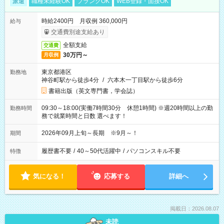
派遣
職種未経験OK
ブランクOK
WEB登録・面接OK
時給2400円 月収例 360,000円
給与
交通費別途支給あり
全額支給
交通費
30万円～
月収例
東京都港区
勤務地
神谷町駅から徒歩4分
/
六本木一丁目駅から徒歩6分
書籍出版（英文専門書，学会誌）
09:30～18:00(実働7時間30分 休憩1時間) ※週20時間以上の勤
勤務時間
務で就業時間と日数 選べます！
2026年09月上旬～長期 ※9月～！
期間
履歴書不要
/
40～50代活躍中
/
パソコンスキル不要
特徴
気になる！
応募する
詳細へ
掲載日：2026.08.07
未読