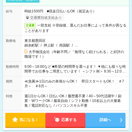
時給1500円 ■現金日払いもOK（規定あり）
給与
交通費別途支給あり
一部支給 ※登録後、選んだお仕事によって条件が異なる
交通費
ことがあります
東京都墨田区
勤務地
錦糸町駅
/
押上駅
/
両国駅
/
…
大手物流会社（年齢不問／「無理なく続けられる」と好評の
職場です！）
9:00～18:00など ■希望の時間帯を選べます！ ▼他にも様々な時
勤務時間
間帯でお仕事をご用意しています！ ＜シフト例＞ 8:30～12:00
17:00～22:00 13:00～22:00 22:00～翌6:00 など
≪急募≫1日のみの単発からOK！ 即日スタートもOK！ ＃7
期間
月～ ＃8月～
週1日からOK
/
日払いOK
/
履歴書不要
/
40～50代活躍中
/
副
特徴
業・WワークOK
/
服装自由
/
シフト勤務
/
10名以上の大量募
集
/
電話対応なし
/
パソコンスキル不要
気になる！
応募する
詳細へ