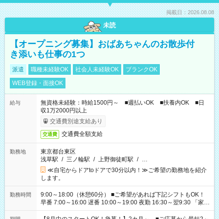
掲載日：2026.08.08
未読
【オープニング募集】おばあちゃんのお散歩付
き添いも仕事の1つ
派遣
職種未経験OK
社会人未経験OK
ブランクOK
WEB登録・面接OK
無資格未経験：時給1500円～ ■週払いOK ■扶養内OK ■日
給与
収1万2000円以上
交通費別途支給あり
交通費全額支給
交通費
東京都台東区
勤務地
浅草駅
/
三ノ輪駅
/
上野御徒町駅
/
…
≪自宅からドアtoドアで30分以内！≫ご希望の勤務地を紹介
します。
9:00～18:00（休憩60分） ■ご希望があれば下記シフトもOK！
勤務時間
早番 7:00～16:00 遅番 10:00～19:00 夜勤 16:30～翌9:30 「家族
と休みを合わせたい」 「余裕を持って夕飯の準備がしたい」
「できれば残業はしたくない」 など、ご希望を教えてください