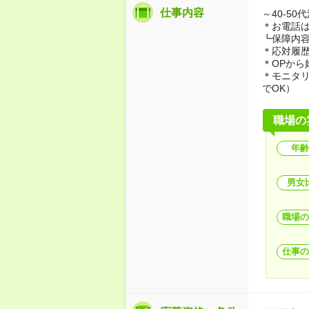
仕事内容
～40-5
＊お電話
┗保障内
＊応対履
＊OPから
＊モニタ
でOK）
職場の
年齢
男女
職場の
仕事の