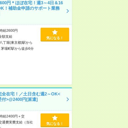
600円＊ほぼ在宅！週3～4日＆16
OK！補助金申請のサポート業務
]
時給2600円
全額支給
気になる！
八丁堀(東京都)駅から
/
茅場町駅から徒歩6分
完全在宅！／土日含む週2～OK<
付>@2400円[派遣]
時給2400円＋交
交通費実費支給（当社
気になる！