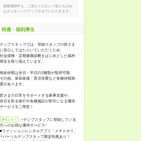
就業期間中も、ご安心ください！私たちがみ
なさんをバックアップさせていただきます。
待遇・福利厚生
テンプスタッフでは、登録スタッフの皆さま
に安心してはたらいていただくため、
社会保険・定期健康診断をはじめとした福利
厚生を取り揃えています。
有給休暇は全日・半日の2種類が取得可能、
その他、産前産後・育児休業など各種休暇制
度があります。
皆さまの日常をサポートする家事支援や、
休日を彩る旅行や各種施設が割引になる優待
サービスをご用意！
~テンプスタッフに登録している
ポイント！
方へのお得な優待サービス~
■ファッションレンタルアプリ「メチャカリ」
└パーソルテンプスタッフ限定特典あり！