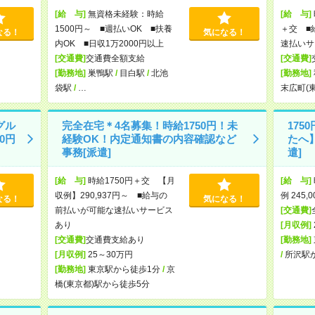
[給 与]
無資格未経験：時給
[給 与]
1500円～ ■週払いOK ■扶養
＋交 ■
なる！
気になる！
内OK ■日収1万2000円以上
速払いサ
[交通費]
交通費全額支給
[交通費]
[勤務地]
巣鴨駅
/
目白駅
/
北池
[勤務地]
袋駅
/
…
末広町(
グル
完全在宅＊4名募集！時給1750円！未
17
0円
経験OK！内定通知書の内容確認など
たへ
事務[派遣]
遣]
[給 与]
時給1750円＋交 【月
[給 与]
収例】290,937円～ ■給与の
例 245,
なる！
気になる！
前払いが可能な速払いサービス
[交通費]
あり
[月収例]
[交通費]
交通費支給あり
[勤務地]
[月収例]
25～30万円
/
所沢駅
[勤務地]
東京駅から徒歩1分
/
京
橋(東京都)駅から徒歩5分