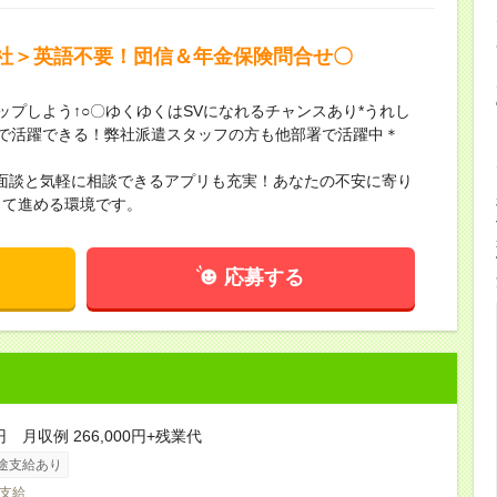
社＞英語不要！団信＆年金保険問合せ〇
ップしよう↑○〇ゆくゆくはSVになれるチャンスあり*うれし
職場で活躍できる！弊社派遣スタッフの方も他部署で活躍中＊
面談と気軽に相談できるアプリも充実！あなたの不安に寄り
して進める環境です。
応募する
円 月収例 266,000円+残業代
途支給あり
支給