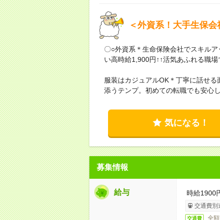
＜外資系！大手生保会
〇○外資系＊生命保険会社でスキルア
い高時給1,900円↑↑活気あふれる
服装はカジュアルOK＊丁寧に話せる
添うテンプ。初めての転職でも安心
気になる！
募集情報
給与
時給1900
交通費別
全額
交通費