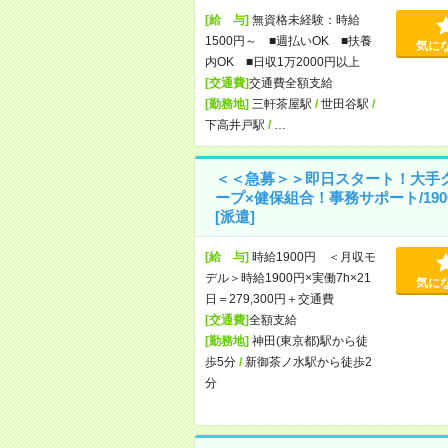
[給 与]
無資格未経験：時給
1500円～ ■週払いOK ■扶養
気に
内OK ■日収1万2000円以上
[交通費]
交通費全額支給
[勤務地]
三軒茶屋駅
/
世田谷駅
/
下高井戸駅
/
…
＜＜急募＞＞即日スタート！大手
ープ×健保組合！事務サポート/190
[派遣]
[給 与]
時給1900円 ＜月収モ
デル＞時給1900円×実働7h×21
気に
日＝279,300円＋交通費
[交通費]
全額支給
[勤務地]
神田(東京都)駅から徒
歩5分
/
新御茶ノ水駅から徒歩2
分