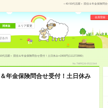
＜40-50代活躍＞ 団信＆年金保険問合
会員登録
エリア変更
関東版
望条件
-50代活躍＞ 団信＆年金保険問合せ受付！土日休み×1900円(111272880）
No.TMPE26-0522344
団信＆年金保険問合せ受付！土日休み