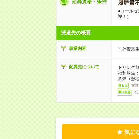
応募資格・条件
履歴書不要
●コール
迎！）
派遣先の概要
事業内容
＼外資系
配属先について
ドリンク
福利厚生
禁煙（敷地
女性
男女比
4
平均年齢
気に