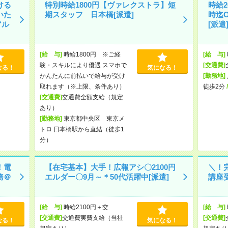
ける
特別時給1800円【ヴァレクストラ】短
時給2
いた
期スタッフ 日本橋[派遣]
時迄
アル
[派遣
[給 与]
時給1800円 ※ご経
[給 与]
験・スキルにより優遇 スマホで
[交通費]
なる！
気になる！
かんたんに前払いで給与が受け
[勤務地]
取れます（※上限、条件あり）
徒歩2分
[交通費]
交通費全額支給（規定
あり）
[勤務地]
東京都中央区 東京メ
トロ 日本橋駅から直結（徒歩1
分）
！電
【在宅基本】大手！広報アシ〇2100円
＼！
務＠
エルダー〇9月～＊50代活躍中[派遣]
講座受
[給 与]
時給2100円＋交
[給 与]
[交通費]
交通費実費支給（当社
[交通費]
なる！
気になる！