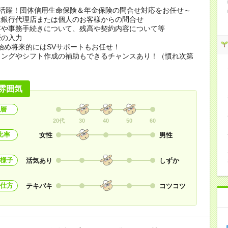
0代活躍！団体信用生命保険＆年金保険の問合せ対応をお任せ～
は銀行代理店または個人のお客様からの問合せ
容や事務手続きについて、残高や契約内容について等
歴の入力
始め将来的にはSVサポートもお任せ！
リングやシフト作成の補助もできるチャンスあり！（慣れ次第
雰囲気
層
20代
30
40
50
60
比率
女性
男性
様子
活気あり
しずか
仕方
テキパキ
コツコツ