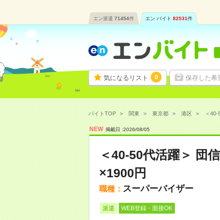
エン派遣
71454
件
エン バイト
82531
件
0
気になるリスト
保存した希
バイトTOP
関東
東京都
港区
＜40
NEW
掲載日 :
2026
/
08
/
05
＜40-50代活躍＞ 
×1900円
スーパーバイザー
職種：
派遣
WEB登録・面接OK