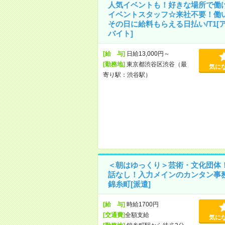
人気イベントも！好きな場所で働
イベントスタッフ☆来社不要！働
その日に給料もらえる日払い/T1[
バイト]
[給 与]
日給13,000円～
[勤務地]
東京都渋谷区渋谷（最
気に
寄り駅：渋谷駅）
＜朝はゆっくり＞芸術・文化団体
話なし！入力メインのカンタン事
錦糸町[派遣]
[給 与]
時給1700円
[交通費]
全額支給
気に