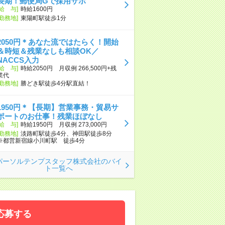
長期！郵便局Gで採用サポ
[給 与]
時給1600円
[勤務地]
東陽町駅徒歩1分
2050円＊あなた流ではたらく！開始
＆時短＆残業なしも相談OK／
NACCS入力
[給 与]
時給2050円 月収例 266,500円+残
業代
[勤務地]
勝どき駅徒歩4分駅直結！
1950円＊【長期】営業事務・貿易サ
ポートのお仕事！残業ほぼなし
[給 与]
時給1950円 月収例 273,000円
[勤務地]
淡路町駅徒歩4分、神田駅徒歩8分
※都営新宿線小川町駅 徒歩4分
パーソルテンプスタッフ株式会社のバイ
ト一覧へ
応募する