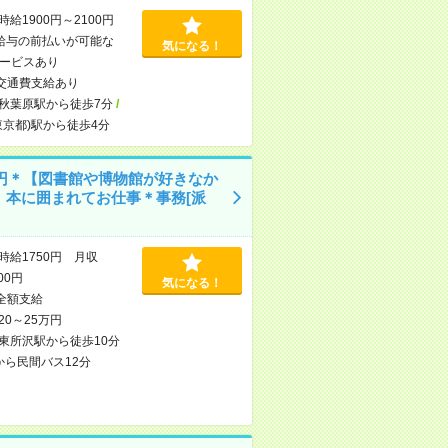
時給1900円～2100円
給与の前払いが可能な
気になる！
ービスあり
交通費支給あり
秋葉原駅から徒歩7分
/
東京都)駅から徒歩4分
50円＊【図書館や博物館が好きなか
】本に囲まれてお仕事＊事務[派
時給1750円 月収
000円
気になる！
全額支給
20～25万円
東所沢駅から徒歩10分
から民間バス12分