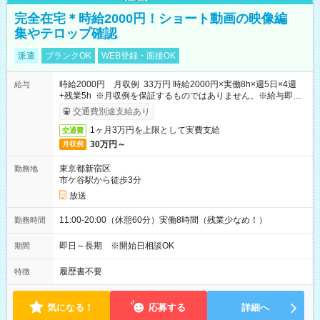
完全在宅＊時給2000円！ショート動画の映像編
集やテロップ確認
派遣
ブランクOK
WEB登録・面接OK
時給2000円 月収例 33万円 時給2000円×実働8h×週5日×4週
給与
+残業5h ※月収例を保証するものではありません。※給与即受
取りサービス利用可（利用条件有）
交通費別途支給あり
1ヶ月3万円を上限として実費支給
交通費
30万円～
月収例
東京都新宿区
勤務地
市ケ谷駅から徒歩3分
放送
11:00-20:00（休憩60分）実働8時間（残業少なめ！）
勤務時間
即日～長期 ※開始日相談OK
期間
履歴書不要
特徴
気になる！
応募する
詳細へ