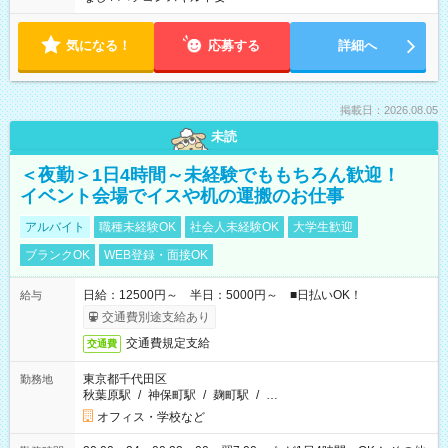
気になる！
応募する
詳細へ
掲載日：2026.08.05
未読
＜夜勤＞1日4時間～未経験でももちろん歓迎！
イベント会場でイスや机の運搬のお仕事
アルバイト
職種未経験OK
社会人未経験OK
大学生歓迎
ブランクOK
WEB登録・面接OK
日給：12500円～ 半日：5000円～ ■日払いOK！
給与
交通費別途支給あり
交通費規定支給
交通費
東京都千代田区
勤務地
秋葉原駅
/
神保町駅
/
麹町駅
/
…
オフィス・学校など