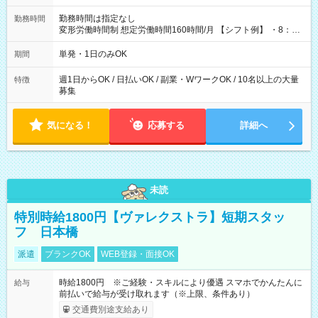
勤務時間は指定なし
勤務時間
変形労働時間制 想定労働時間160時間/月 【シフト例】 ・8：00
～21：00
単発・1日のみOK
期間
週1日からOK / 日払いOK / 副業・WワークOK / 10名以上の大量
特徴
募集
気になる！
応募する
詳細へ
未読
特別時給1800円【ヴァレクストラ】短期スタッ
フ 日本橋
派遣
ブランクOK
WEB登録・面接OK
時給1800円 ※ご経験・スキルにより優遇 スマホでかんたんに
給与
前払いで給与が受け取れます（※上限、条件あり）
交通費別途支給あり