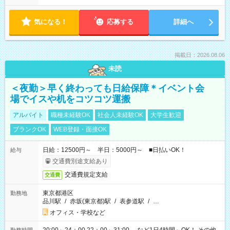
気になる！
応募する
詳細へ
掲載日：2026.08.06
未読
＜夜勤＞早く終わっても日給保障＊イベント会
場でイスや机をコツコツ運搬
アルバイト
職種未経験OK
社会人未経験OK
大学生歓迎
ブランクOK
WEB登録・面接OK
日給：12500円～ 半日：5000円～ ■日払いOK！
給与
交通費別途支給あり
交通費規定支給
交通費
東京都港区
勤務地
品川駅
/
赤坂(東京都)駅
/
表参道駅
/
…
オフィス・学校など