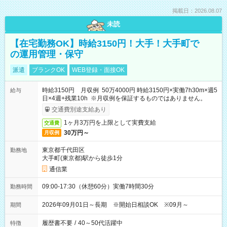
掲載日：2026.08.07
未読
【在宅勤務OK】時給3150円！大手！大手町で
の運用管理・保守
派遣
ブランクOK
WEB登録・面接OK
時給3150円 月収例 50万4000円 時給3150円×実働7h30m×週5
給与
日×4週+残業10h ※月収例を保証するものではありません。
交通費別途支給あり
1ヶ月3万円を上限として実費支給
交通費
30万円～
月収例
東京都千代田区
勤務地
大手町(東京都)駅から徒歩1分
通信業
09:00-17:30（休憩60分）実働7時間30分
勤務時間
2026年09月01日～長期 ※開始日相談OK ※09月～
期間
履歴書不要
/
40～50代活躍中
特徴