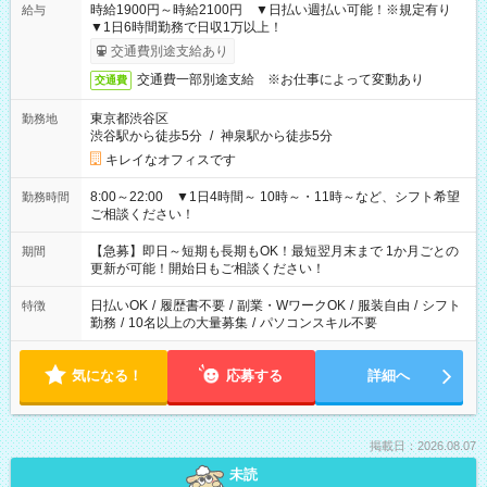
時給1900円～時給2100円 ▼日払い週払い可能！※規定有り
給与
▼1日6時間勤務で日収1万以上！
交通費別途支給あり
交通費一部別途支給 ※お仕事によって変動あり
交通費
東京都渋谷区
勤務地
渋谷駅から徒歩5分
/
神泉駅から徒歩5分
キレイなオフィスです
8:00～22:00 ▼1日4時間～ 10時～・11時～など、シフト希望
勤務時間
ご相談ください！
【急募】即日～短期も長期もOK！最短翌月末まで 1か月ごとの
期間
更新が可能！開始日もご相談ください！
日払いOK
/
履歴書不要
/
副業・WワークOK
/
服装自由
/
シフト
特徴
勤務
/
10名以上の大量募集
/
パソコンスキル不要
気になる！
応募する
詳細へ
掲載日：2026.08.07
未読