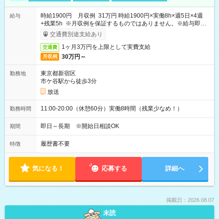
時給1900円 月収例 31万円 時給1900円×実働8h×週5日×4週
給与
+残業5h ※月収例を保証するものではありません。※給与即受
取りサービス利用可（利用条件有）
交通費別途支給あり
1ヶ月3万円を上限として実費支給
交通費
30万円～
月収例
東京都新宿区
勤務地
市ケ谷駅から徒歩3分
放送
11:00-20:00（休憩60分）実働8時間（残業少なめ！）
勤務時間
即日～長期 ※開始日相談OK
期間
履歴書不要
特徴
気になる！
応募する
詳細へ
掲載日：2026.08.07
未読