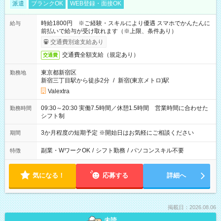
派遣
ブランクOK
WEB登録・面接OK
時給1800円 ※ご経験・スキルにより優遇 スマホでかんたんに
給与
前払いで給与が受け取れます（※上限、条件あり）
交通費別途支給あり
交通費全額支給（規定あり）
交通費
東京都新宿区
勤務地
新宿三丁目駅から徒歩2分
/
新宿(東京メトロ)駅
Valextra
09:30～20:30 実働7.5時間／休憩1.5時間 営業時間に合わせた
勤務時間
シフト制
3か月程度の短期予定 ※開始日はお気軽にご相談ください
期間
副業・WワークOK
/
シフト勤務
/
パソコンスキル不要
特徴
気になる！
応募する
詳細へ
掲載日：2026.08.06
未読