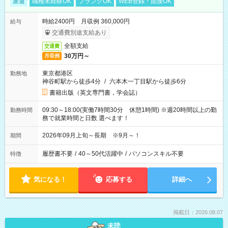
派遣
職種未経験OK
ブランクOK
WEB登録・面接OK
時給2400円 月収例 360,000円
給与
交通費別途支給あり
全額支給
交通費
30万円～
月収例
東京都港区
勤務地
神谷町駅から徒歩4分
/
六本木一丁目駅から徒歩6分
書籍出版（英文専門書，学会誌）
09:30～18:00(実働7時間30分 休憩1時間) ※週20時間以上の勤
勤務時間
務で就業時間と日数 選べます！
2026年09月上旬～長期 ※9月～！
期間
履歴書不要
/
40～50代活躍中
/
パソコンスキル不要
特徴
気になる！
応募する
詳細へ
掲載日：2026.08.07
未読