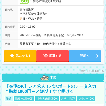
出社時の通勤交通費支給
交通費
東京都港区
勤務地
六本木駅から徒歩3分
IT・Web・通信
9:00～16:00
勤務時間
2026/8/17～長期 ※長期更新予定 ※8月～OK！
期間
履歴書不要
/
40～50代活躍中
/
服装自由
特徴
気になる！
応募する
詳細へ
掲載日：2026.08.05
未読
【在宅OK】レア求人！パスポートのデータ入力
＊時給1900円～／短期！すぐ働ける
派遣
職種未経験OK
社会人未経験OK
大学生歓迎
ブランクOK