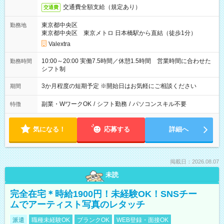
交通費全額支給（規定あり）
交通費
東京都中央区
勤務地
東京都中央区 東京メトロ 日本橋駅から直結（徒歩1分）
Valextra
10:00～20:00 実働7.5時間／休憩1.5時間 営業時間に合わせた
勤務時間
シフト制
3か月程度の短期予定 ※開始日はお気軽にご相談ください
期間
副業・WワークOK
/
シフト勤務
/
パソコンスキル不要
特徴
気になる！
応募する
詳細へ
掲載日：2026.08.07
未読
完全在宅＊時給1900円！未経験OK！SNSチー
ムでアーティスト写真のレタッチ
派遣
職種未経験OK
ブランクOK
WEB登録・面接OK