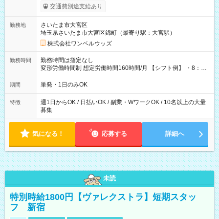
いOK！（規定あり） ┗働いたその日に現金GET♪ お仕事後はコ
交通費別途支給あり
ンビニATMから 日払い分を引き落とせます！ 【試用期間】試
用期間なし
さいたま市大宮区
勤務地
埼玉県さいたま市大宮区錦町（最寄り駅：大宮駅）
株式会社ワンベルウッズ
勤務時間は指定なし
勤務時間
変形労働時間制 想定労働時間160時間/月 【シフト例】 ・8：00
～21：00
単発・1日のみOK
期間
週1日からOK / 日払いOK / 副業・WワークOK / 10名以上の大量
特徴
募集
気になる！
応募する
詳細へ
未読
特別時給1800円【ヴァレクストラ】短期スタッ
フ 新宿