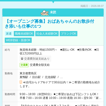
掲載日：2026.08.07
未読
【オープニング募集】おばあちゃんのお散歩付
き添いも仕事の1つ
派遣
職種未経験OK
社会人未経験OK
ブランクOK
WEB登録・面接OK
無資格未経験：時給1500円～ ■週払いOK ■扶養内OK ■日
給与
収1万2000円以上
交通費別途支給あり
交通費全額支給
交通費
東京都豊島区
勤務地
巣鴨駅
/
目白駅
/
北池袋駅
/
…
≪自宅からドアtoドアで30分以内！≫ご希望の勤務地を紹介
します。
9:00～18:00（休憩60分） ■ご希望があれば下記シフトもOK！
勤務時間
早番 7:00～16:00 遅番 10:00～19:00 夜勤 16:30～翌9:30 「家族
と休みを合わせたい」 「余裕を持って夕飯の準備がしたい」
「できれば残業はしたくない」 など、ご希望を教えてください