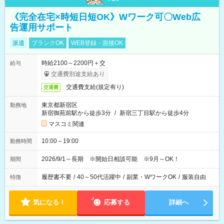
《完全在宅×時短日短OK》Wワーク可〇Web広
告運用サポート
派遣
ブランクOK
WEB登録・面接OK
時給2100～2200円＋交
給与
交通費別途支給あり
交通費支給(規定有り)
交通費
東京都新宿区
勤務地
新宿御苑前駅から徒歩3分
/
新宿三丁目駅から徒歩4分
マスコミ関連
10:00～19:00
勤務時間
2026/9/1～長期 ※開始日相談可能 ※9月～OK！
期間
履歴書不要
/
40～50代活躍中
/
副業・WワークOK
/
服装自由
特徴
気になる！
応募する
詳細へ