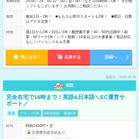
20:00～24：00 22：00～翌7:00 …など1日4時間～OK！ その他
勤務時間
シフトもございます！ お気軽にご相談ください！
激短1日～OK！ ■もちろん即日スタートもOK！ ■曜日・日数
期間
はアナタ次第！
週1日からOK
/
日払いOK
/
履歴書不要
/
40～50代活躍中
/
副
特徴
業・WワークOK
/
シフト勤務
/
10名以上の大量募集
/
電話対応
なし
/
パソコンスキル不要
気になる！
応募する
詳細へ
掲載日：2026.08.05
未読
完全在宅で16時まで！英語&日本語＼EC運営サ
ポート／
派遣
ブランクOK
WEB登録・面接OK
時給2450円＋交
給与
交通費別途支給あり