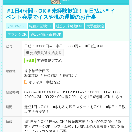
＃1日4時間～OK＃未経験歓迎！＃日払い＊イ
ベント会場でイスや机の運搬のお仕事
アルバイト
職種未経験OK
社会人未経験OK
大学生歓迎
ブランクOK
WEB登録・面接OK
日給：10000円～ 半日：5000円～ ■日払いOK！
給与
交通費別途支給あり
交通費規定支給
交通費
東京都千代田区
勤務地
秋葉原駅
/
神保町駅
/
麹町駅
/
…
オフィス・学校など
09:00～18:00 09:00～13:00 20:00～24：00 22：00～31:00
勤務時間
20:00～24：00 22：00～翌7:00 …など1日4時間～OK！ その他
シフトもございます！ お気軽にご相談ください！
激短1日～OK！ ■もちろん即日スタートもOK！ ■曜日・日数
期間
はアナタ次第！
週1日からOK
/
日払いOK
/
履歴書不要
/
40～50代活躍中
/
副
特徴
業・WワークOK
/
シフト勤務
/
10名以上の大量募集
/
電話対応
なし
/
パソコンスキル不要