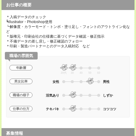
お仕事の概要
＊入稿データのチェック
┗illustrator・Photoshop使用
┗解像度・カラーモード・トンボ・塗り足し・フォントのアウトライン化な
ど
＊版権元・印刷会社の仕様書に基づくデータ確認・修正指示
＊不備データの差し戻し・修正確認のフォロー
＊印刷・製造パートナーとのデータ入稿対応 など
職場の雰囲気
年齢層
20代
30
40
50
60
男女比率
女性
男性
職場の様子
活気あり
しずか
仕事の仕方
テキパキ
コツコツ
募集情報