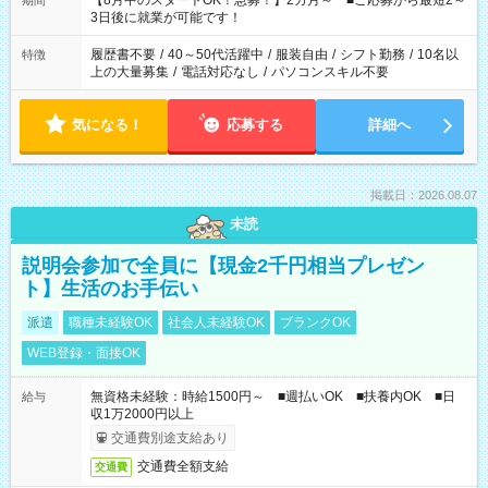
【8月中のスタートOK！急募！】2カ月～ ■ご応募から最短2～
期間
ね。 ※Wワーク希望の方へ 今ご覧のお仕事で希望する勤務時間
3日後に就業が可能です！
と、もう1つのお仕事の勤務時間。 合計で週40時間を超える場
合は応募できません。
履歴書不要
/
40～50代活躍中
/
服装自由
/
シフト勤務
/
10名以
特徴
上の大量募集
/
電話対応なし
/
パソコンスキル不要
気になる！
応募する
詳細へ
掲載日：2026.08.07
未読
説明会参加で全員に【現金2千円相当プレゼン
ト】生活のお手伝い
派遣
職種未経験OK
社会人未経験OK
ブランクOK
WEB登録・面接OK
無資格未経験：時給1500円～ ■週払いOK ■扶養内OK ■日
給与
収1万2000円以上
交通費別途支給あり
交通費全額支給
交通費