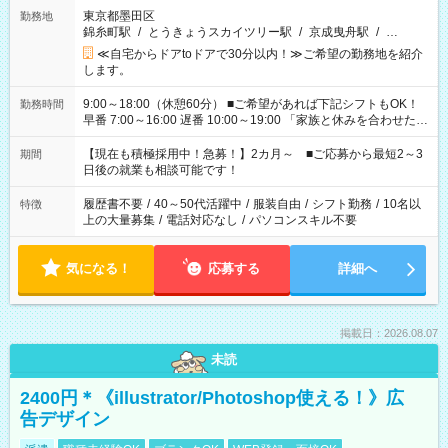
東京都墨田区
勤務地
錦糸町駅
/
とうきょうスカイツリー駅
/
京成曳舟駅
/
…
≪自宅からドアtoドアで30分以内！≫ご希望の勤務地を紹介
します。
9:00～18:00（休憩60分） ■ご希望があれば下記シフトもOK！
勤務時間
早番 7:00～16:00 遅番 10:00～19:00 「家族と休みを合わせた
い」 「余裕を持って夕飯の準備がしたい」 「できれば残業はし
たくない」 など、ご希望を教えてくださいね。 ※Wワーク希望
【現在も積極採用中！急募！】2カ月～ ■ご応募から最短2～3
期間
の方へ 今ご覧のお仕事で希望する勤務時間と、もう1つのお仕事
日後の就業も相談可能です！
の勤務時間。 合計で週40時間を超える場合は応募できません。
履歴書不要
/
40～50代活躍中
/
服装自由
/
シフト勤務
/
10名以
特徴
上の大量募集
/
電話対応なし
/
パソコンスキル不要
気になる！
応募する
詳細へ
掲載日：2026.08.07
未読
2400円＊《illustrator/Photoshop使える！》広
告デザイン