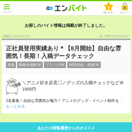
0
メニュー
気になる！
ログイン
お探しのバイト情報は掲載が終了しました。
掲載日 :2026
/
07
/
13
No.TMPE26-0522447
正社員登用実績あり＊【8月開始】自由な雰
囲気！長期！入稿データチェック
派遣
職種未経験OK
ブランクOK
WEB登録・面接OK
＼アニメ好き必見〇／グッズの入稿チェックなど＠
1900円
2名募集！自由な雰囲気が魅力！アニメのグッズ・イベント制作を
...
もっとみる
あなたの閲覧履歴からのオススメ