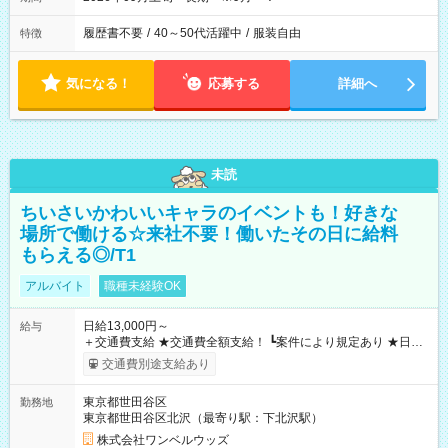
履歴書不要
/
40～50代活躍中
/
服装自由
特徴
気になる！
応募する
詳細へ
未読
ちいさいかわいいキャラのイベントも！好きな
場所で働ける☆来社不要！働いたその日に給料
もらえる◎/T1
アルバイト
職種未経験OK
日給13,000円～
給与
＋交通費支給 ★交通費全額支給！ ┗案件により規定あり ★日払
いOK！（規定あり） ┗働いたその日に現金GET♪ お仕事後はコ
交通費別途支給あり
ンビニATMから 日払い分を引き落とせます！ 【試用期間】試
用期間なし
東京都世田谷区
勤務地
東京都世田谷区北沢（最寄り駅：下北沢駅）
株式会社ワンベルウッズ