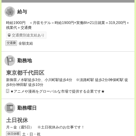
給与
時給1900円 ＜月収モデル＞時給1900円×実働8h×21日就業＝319,200円＋
残業代＋交通費
交通費別途支給あり
全額支給
交通費
勤務地
東京都千代田区
新御茶ノ水駅徒歩3分、小川町駅徒歩4分 ※淡路町駅 徒歩2分/神保町駅 徒
歩8分/神田駅 徒歩10分
★アニメや漫画をグローバルな市場で提供する企業です★
勤務曜日
土日祝休
月～金（週5日） ※土日祝休みのお仕事です！
土・日・祝
休日休暇