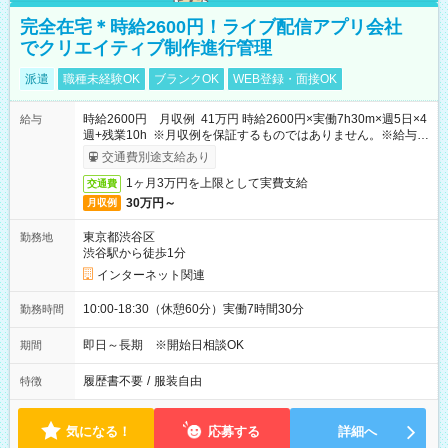
完全在宅＊時給2600円！ライブ配信アプリ会社
でクリエイティブ制作進行管理
派遣
職種未経験OK
ブランクOK
WEB登録・面接OK
時給2600円 月収例 41万円 時給2600円×実働7h30m×週5日×4
給与
週+残業10h ※月収例を保証するものではありません。※給与即
受取りサービス利用可（利用条件有）
交通費別途支給あり
1ヶ月3万円を上限として実費支給
交通費
30万円～
月収例
東京都渋谷区
勤務地
渋谷駅から徒歩1分
インターネット関連
10:00-18:30（休憩60分）実働7時間30分
勤務時間
即日～長期 ※開始日相談OK
期間
履歴書不要
/
服装自由
特徴
気になる！
応募する
詳細へ