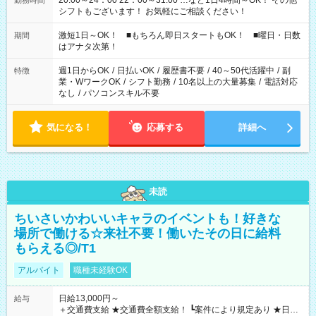
20:00～24：00 22：00～31:00 …など1日4時間～OK！ その他
勤務時間
シフトもございます！ お気軽にご相談ください！
激短1日～OK！ ■もちろん即日スタートもOK！ ■曜日・日数
期間
はアナタ次第！
週1日からOK
/
日払いOK
/
履歴書不要
/
40～50代活躍中
/
副
特徴
業・WワークOK
/
シフト勤務
/
10名以上の大量募集
/
電話対応
なし
/
パソコンスキル不要
気になる！
応募する
詳細へ
未読
ちいさいかわいいキャラのイベントも！好きな
場所で働ける☆来社不要！働いたその日に給料
もらえる◎/T1
アルバイト
職種未経験OK
日給13,000円～
給与
＋交通費支給 ★交通費全額支給！ ┗案件により規定あり ★日払