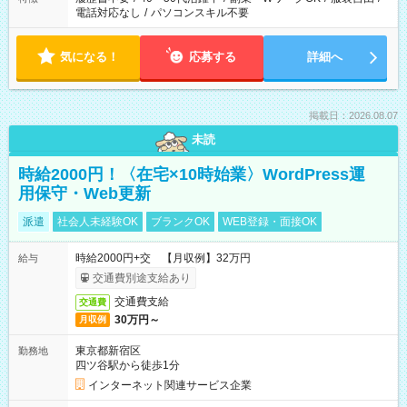
電話対応なし
/
パソコンスキル不要
気になる！
応募する
詳細へ
掲載日：2026.08.07
未読
時給2000円！〈在宅×10時始業〉WordPress運
用保守・Web更新
派遣
社会人未経験OK
ブランクOK
WEB登録・面接OK
時給2000円+交 【月収例】32万円
給与
交通費別途支給あり
交通費支給
交通費
30万円～
月収例
東京都新宿区
勤務地
四ツ谷駅から徒歩1分
インターネット関連サービス企業