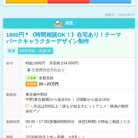
掲載日：2026.08.07
未読
1800円＊《時間相談OK！》在宅あり！テーマ
パークキャラクターデザイン制作
派遣
WEB登録・面接OK
時給1800円 月収例 234,000円
給与
交通費別途支給あり
全額支給
交通費
20～25万円
月収例
東京都中野区
勤務地
中野(東京都)駅から徒歩5分
/
沼袋駅から徒歩16分
＼作品は500以上！誰もが知る大ヒットアニメ・映画の制作
会社+*／
09:30～17:00(実働6時間30分 休憩1時間) ※時短ご相談くださ
勤務時間
い！
2026年09月上旬～長期 ※9月～！
期間