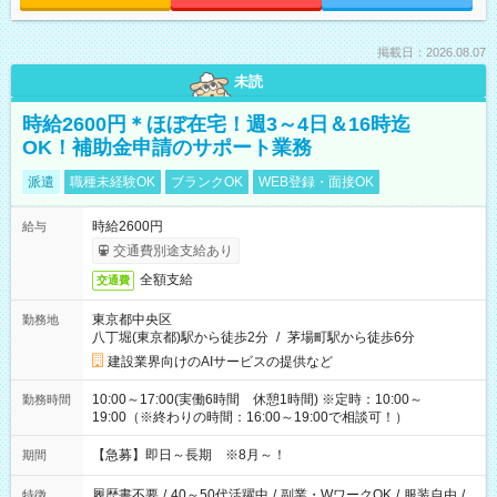
掲載日：2026.08.07
未読
時給2600円＊ほぼ在宅！週3～4日＆16時迄
OK！補助金申請のサポート業務
派遣
職種未経験OK
ブランクOK
WEB登録・面接OK
時給2600円
給与
交通費別途支給あり
全額支給
交通費
東京都中央区
勤務地
八丁堀(東京都)駅から徒歩2分
/
茅場町駅から徒歩6分
建設業界向けのAIサービスの提供など
10:00～17:00(実働6時間 休憩1時間) ※定時：10:00～
勤務時間
19:00（※終わりの時間：16:00～19:00で相談可！）
【急募】即日～長期 ※8月～！
期間
履歴書不要
/
40～50代活躍中
/
副業・WワークOK
/
服装自由
/
特徴