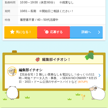
10:00～19:00（休憩:60分） ※残業なし
勤務時間
10/01～長期 ※開始日ご相談ください！
期間
履歴書不要
/
40～50代活躍中
特徴
気になる！
応募する
詳細へ
編集部イチオシ
【完全在宅！】難しい業務なし＆電話なし！ゆっくりの11
時～時短＊データ入力・事務、＜SEKAI NO OWARI＊8月15
日・16日＞ドーム公演のサポートバイトなど
(8/7UP!)