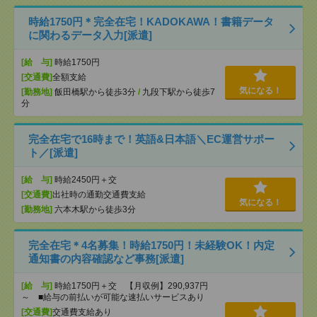
時給1750円＊完全在宅！KADOKAWA！書籍データ
に関わるデータ入力[派遣]
[給 与]
時給1750円
[交通費]
全額支給
気になる！
[勤務地]
飯田橋駅から徒歩3分
/
九段下駅から徒歩7
分
完全在宅で16時まで！英語&日本語＼EC運営サポー
ト／[派遣]
[給 与]
時給2450円＋交
[交通費]
出社時の通勤交通費支給
気になる！
[勤務地]
六本木駅から徒歩3分
完全在宅＊4名募集！時給1750円！未経験OK！内定
通知書の内容確認など事務[派遣]
[給 与]
時給1750円＋交 【月収例】290,937円
～ ■給与の前払いが可能な速払いサービスあり
[交通費]
交通費支給あり