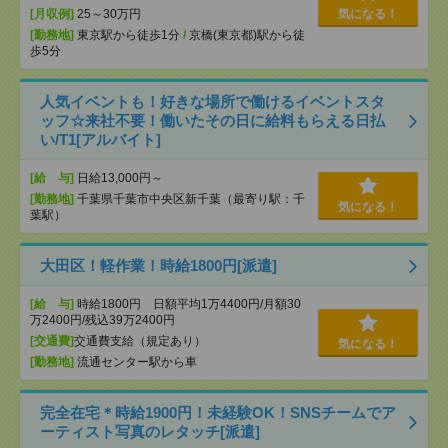
[月収例]
25～30万円
気になる！
[勤務地]
東京駅から徒歩1分
/
京橋(東京都)駅から徒
歩5分
人気イベントも！好きな場所で働けるイベントスタ
ッフ☆来社不要！働いたその日に給料もらえる日払
い/T1[アルバイト]
[給 与]
日給13,000円～
[勤務地]
千葉県千葉市中央区新千葉（最寄り駅：千
気になる！
葉駅）
大田区！軽作業！時給1800円[派遣]
[給 与]
時給1800円 日額平均1万4400円/月額30
万2400円/残込39万2400円
[交通費]
交通費支給（規定あり）
気になる！
[勤務地]
流通センター駅から車
完全在宅＊時給1900円！未経験OK！SNSチームでア
ーティスト写真のレタッチ[派遣]