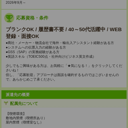
2026年9月～
応募資格・条件
ブランクOK / 履歴書不要 / 40～50代活躍中 / WEB
登録・面接OK
●商社・メーカー・物流会社で海外・輸出入アシスタント経験がある方
●システムへの伝票入力の経験がある方
●GSS（SAP）の実務経験がある方
●英語スキル（TOEIC500点・社外向けビジネス英文作成）
少しでもご興味がある方は、お気軽に「★気になる！」をクリックしてくだ
さいね！
但し、「応募歓迎」アプローチは面談を確約するものではございませんの
で、あらかじめご了承ください。
派遣先の概要
配属先について
【喫煙環境】
敷地内禁煙（喫煙所あり）
屋内禁煙（喫煙室なし）