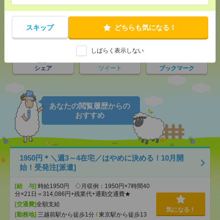
気になる！
スキップ
どちらも気になる！
メール
LINE
で送る
で送る
しばらく表示しない
シェア
ツイート
ブックマーク
あなたの閲覧履歴からの
おすすめ
1950円＊＼週3～4在宅／はやめに決める！10月開
始！受発注[派遣]
[給 与]
時給1950円 ◇月収例：1950円×7時間40
分×21日＝314,086円+残業代+通勤交通費★
[交通費]
全額支給
気になる！
[勤務地]
三越前駅から徒歩1分
/
東京駅から徒歩13