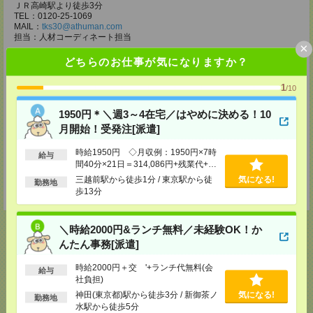
ＪＲ高崎駅より徒歩3分
TEL：0120-25-1069
MAIL：
tks30@athuman.com
担当：人材コーディネート担当
×
宇都宮支店
どちらのお仕事が気になりますか？
栃木県宇都宮市大通り2-2-3 明治安田生命宇都宮大工町ビル2階
〔アクセス〕宇都宮駅より徒歩11分
1
/10
TEL：0120-25-1069
MAIL：
utm30@athuman.com
1950円＊＼週3～4在宅／はやめに決める！10
担当：人材コーディネート担当
月開始！受発注[派遣]
茨城支店
茨城県水戸市城南1-2-43 NKCビル 305号
時給1950円 ◇月収例：1950円×7時
給与
〔アクセス〕水戸駅より徒歩5分
間40分×21日＝314,086円+残業代+通
TEL：0120-25-1069
勤交通費★
三越前駅から徒歩1分 / 東京駅から徒
気になる!
MAIL：
hit30@athuman.com
勤務地
担当：人材コーディネート担当
歩13分
＼時給2000円&ランチ無料／未経験OK！か
んたん事務[派遣]
応募ページへ
時給2000円＋交 '+ランチ代無料(会
給与
社負担)
神田(東京都)駅から徒歩3分 / 新御茶ノ
気になる!
勤務地
水駅から徒歩5分