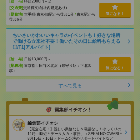
[給 与]
時給2000円＋交
[交通費]
交通費支給(社内規定あり)
気になる！
[勤務地]
大手町(東京都)駅から徒歩1分
/
東京駅から
徒歩6分
ちいさいかわいいキャラのイベントも！好きな場所
で働ける☆来社不要！働いたその日に給料もらえる
◎/T1[アルバイト]
[給 与]
日給13,000円～
[勤務地]
東京都世田谷区北沢（最寄り駅：下北沢
気になる！
駅）
すべて見る
編集部イチオシ
【完全在宅！】難しい業務なし＆電話なし！ゆっくりの
11時～時短＊データ入力・事務、＜SEKAI NO OWARI＊
8月15日・16日＞ドーム公演のサポートバイトなど