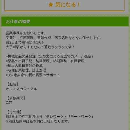
気になる！
お仕事の概要
営業事務をお願いします。
受発注、在庫管理、書類作成、伝票処理などをお任せします。
週2日まで在宅勤務OK！
大手町駅からすぐなので通勤ラクラクです！
○機械部品の受発注（定型文による英語でのメール発信）
○部品の出荷手配、納期管理、納期調整、在庫管理
○輸出入船積書類の作成
○各種伝票処理、計上処理
○その他の社内提出書類のサポート
【服装】
オフィスカジュアル
【研修期間】
OJT
【その他】
週2日まで在宅勤務あり（テレワーク・リモートワーク）
※引継期間中は基本的に出社となります。