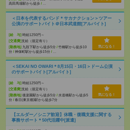
高田馬場駅から徒歩
/
…
＜日本を代表するバンド＊サカナクション＞ツアー
公演のサポートバイト＠日本武道館[アルバイト]
[給 与]
時給1250円～
[交通費]
支給（規定有り）
気になる！
[勤務地]
九段下駅から徒歩5分
/
竹橋駅から徒歩10
分
/
神保町駅から徒歩15分
/
…
＜SEKAI NO OWARI＊8月15日・16日＞ドーム公演
のサポートバイト[アルバイト]
[給 与]
時給1250円～
[交通費]
支給（規定有り）
気になる！
[勤務地]
後楽園駅から徒歩5分
/
水道橋駅から徒歩5
分
/
春日(東京都)駅から徒歩7分
【エルダー／シニア歓迎】休職・復職支援に関する
事務サポート＊50代活躍中[派遣]