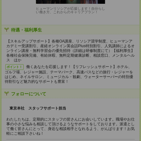
ヒューマンリソシアが応援します！自分らし
い働き方、これからのキャリアプラン！
待遇・福利厚生
【スキルアップサポート】各種OA講座、リソシア奨学制度、ヒューマンア
カデミー受講割引、産経オンライン英会話Plus特別割引、人気講師によるオ
ンライン講座・無料学習会の優先招待（詳細は研修制度にて）【福利厚生】
各種社会保険完備、有給休暇、無料定期健康診断、相談窓口、メンタルヘル
ス ほか
働くあなたを応援します！【リフレッシュサポート】ホテル、
ポイント！
ゴルフ場、レジャー施設、テーマパーク、高速バスなどの旅行・レジャーを
はじめ、ネイルサロン、ミュージカル・観劇、ウォーターサーバーの特別優
待割引など魅力的なサポートも豊富！
フォローについて
東京本社 スタッフサポート担当
わたしたちは、定期的にスタッフの皆さんにお会いしています。職場やお仕
事の小さな悩みも相談して頂けるようなサポートをしております。派遣とし
て働く皆さんにとって、身近な相談相手となれるよう、がんばります！お気
軽にご相談下さいね！