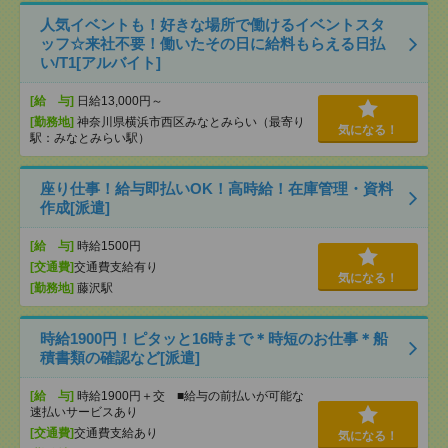
人気イベントも！好きな場所で働けるイベントスタ
ッフ☆来社不要！働いたその日に給料もらえる日払
い/T1[アルバイト]
[給 与]
日給13,000円～
[勤務地]
神奈川県横浜市西区みなとみらい（最寄り
気になる！
駅：みなとみらい駅）
座り仕事！給与即払いOK！高時給！在庫管理・資料
作成[派遣]
[給 与]
時給1500円
[交通費]
交通費支給有り
気になる！
[勤務地]
藤沢駅
時給1900円！ピタッと16時まで＊時短のお仕事＊船
積書類の確認など[派遣]
[給 与]
時給1900円＋交 ■給与の前払いが可能な
速払いサービスあり
[交通費]
交通費支給あり
気になる！