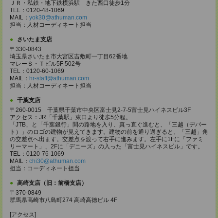
ＪＲ・私鉄・地下鉄横浜駅 きた西口徒歩1分
TEL：0120-48-1069
MAIL：
yok30@athuman.com
担当：人材コーディネート担当
さいたま支店
〒330-0843
埼玉県さいたま市大宮区吉敷町一丁目62番地
マレーＳ・Ｔビル5F 502号
TEL：0120-60-1069
MAIL：
hr-staff@athuman.com
担当：人材コーディネート担当
千葉支店
〒260-0015 千葉県千葉市中央区富士見2-7-5富士見ハイネスビル3F
アクセス：JR「千葉駅」東口より徒歩5分程。
「JTB」と「千葉銀行」間の路地を入り、真っ直ぐ進むと、「三越（デパー
ト）」のロゴの建物が見えてきます。建物の前を通り過ぎると、「三越」角
の交差点へ出ます。交差点を渡って右手に進みます。左手に1Fに「ファミ
リーマート」、2Fに「デニーズ」の入った「富士見ハイネスビル」です。
TEL：0120-76-1069
MAIL：
chi30@athuman.com
担当：コーディネート担当
高崎支店（旧：前橋支店）
〒370-0849
群馬県高崎市八島町274 高崎高徳ビル 4F
[アクセス]