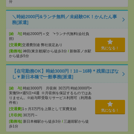
分
＼時給2000円&ランチ無料／未経験OK！かんたん事
務[派遣]
[給 与]
時給2000円＋交 '+ランチ代無料(会社負
担)
[交通費]
交通費別途 弊社規定あり
気になる！
[勤務地]
神田(東京都)駅から徒歩3分
/
新御茶ノ水駅
から徒歩5分
【在宅勤務OK】時給3000円！10～16時＊残業ほぼな
し▼新日本橋で一般事務[派遣]
[給 与]
時給3000円 月収例 30万円 時給3000円×
実働5h×週5日×4週 ※月収例を保証するものではあ
りません。※給与即受取りサービス利用可（利用条
件有）
[交通費]
1ヶ月3万円を上限として実費支給
気になる！
[月収例]
30万円～
[勤務地]
新日本橋駅から徒歩3分
/
三越前駅から徒
歩1分