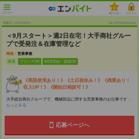
0
メニュー
気になる！
ログイン
掲載日 :2026
/
08
/
01
No.AHTAM1045sin
＜9月スタート＞週2日在宅！大手商社グルー
プで受発注＆在庫管理など
職種：
営業事務
派遣
ブランクOK
WEB登録・面接OK
《英語使用あり！》《土日祝休み！》《残業あり！
収入UP！》《開始日相談可！》
大手総合商社グループで、機械部品に関する営業事務のお仕事です
...
もっとみる
応募ページへ