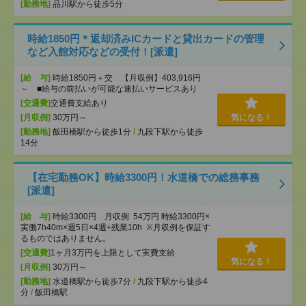
[勤務地]
品川駅から徒歩5分
時給1850円＊返却済みICカードと貸出カードの管理
など入館対応などの受付！[派遣]
[給 与]
時給1850円＋交 【月収例】403,916円
～ ■給与の前払いが可能な速払いサービスあり
[交通費]
交通費支給あり
[月収例]
30万円～
気になる！
[勤務地]
飯田橋駅から徒歩1分
/
九段下駅から徒歩
14分
【在宅勤務OK】時給3300円！水道橋での総務事務
[派遣]
[給 与]
時給3300円 月収例 54万円 時給3300円×
実働7h40m×週5日×4週+残業10h ※月収例を保証す
るものではありません。
[交通費]
1ヶ月3万円を上限として実費支給
気になる！
[月収例]
30万円～
[勤務地]
水道橋駅から徒歩7分
/
九段下駅から徒歩4
分
/
飯田橋駅