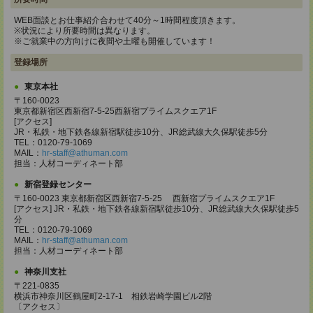
WEB面談とお仕事紹介合わせて40分～1時間程度頂きます。
※状況により所要時間は異なります。
※ご就業中の方向けに夜間や土曜も開催しています！
登録場所
東京本社
〒160-0023
東京都新宿区西新宿7-5-25西新宿プライムスクエア1F
[アクセス]
JR・私鉄・地下鉄各線新宿駅徒歩10分、JR総武線大久保駅徒歩5分
TEL：0120-79-1069
MAIL：
hr-staff@athuman.com
担当：人材コーディネート部
新宿登録センター
〒160-0023 東京都新宿区西新宿7-5-25 西新宿プライムスクエア1F
[アクセス] JR・私鉄・地下鉄各線新宿駅徒歩10分、JR総武線大久保駅徒歩5
分
TEL：0120-79-1069
MAIL：
hr-staff@athuman.com
担当：人材コーディネート部
神奈川支社
〒221-0835
横浜市神奈川区鶴屋町2-17-1 相鉄岩崎学園ビル2階
〔アクセス〕