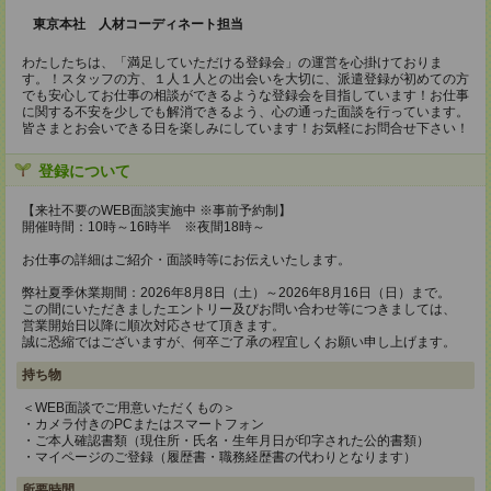
東京本社 人材コーディネート担当
わたしたちは、「満足していただける登録会」の運営を心掛けておりま
す。！スタッフの方、１人１人との出会いを大切に、派遣登録が初めての方
でも安心してお仕事の相談ができるような登録会を目指しています！お仕事
に関する不安を少しでも解消できるよう、心の通った面談を行っています。
皆さまとお会いできる日を楽しみにしています！お気軽にお問合せ下さい！
登録について
【来社不要のWEB面談実施中 ※事前予約制】
開催時間：10時～16時半 ※夜間18時～
お仕事の詳細はご紹介・面談時等にお伝えいたします。
弊社夏季休業期間：2026年8月8日（土）～2026年8月16日（日）まで。
この間にいただきましたエントリー及びお問い合わせ等につきましては、
営業開始日以降に順次対応させて頂きます。
誠に恐縮ではございますが、何卒ご了承の程宜しくお願い申し上げます。
持ち物
＜WEB面談でご用意いただくもの＞
・カメラ付きのPCまたはスマートフォン
・ご本人確認書類（現住所・氏名・生年月日が印字された公的書類）
・マイページのご登録（履歴書・職務経歴書の代わりとなります）
所要時間