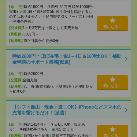
[給 与]
時給1900円 月収例 31万円 時給1900円×
実働8h×週5日×4週+残業5h ※月収例を保証するも
のではありません。※給与即受取りサービス利用可
（利用条件有）
気になる！
[交通費]
1ヶ月3万円を上限として実費支給
[月収例]
30万円～
[勤務地]
市ケ谷駅から徒歩3分
時給2600円＊ほぼ在宅！週3～4日＆16時迄OK！補助
金申請のサポート業務[派遣]
[給 与]
時給2600円
[交通費]
全額支給
気になる！
[勤務地]
八丁堀(東京都)駅から徒歩2分
/
茅場町駅か
ら徒歩6分
【シフト自由・現金手渡しOK】iPhoneなどスマホの
充電を繋げるだけ！[派遣]
[給 与]
時給1414円～ ▼日払いOK（規定あ
り） ■初勤務手当あり ※規定による
[勤務地]
新宿駅から徒歩
/
新宿三丁目駅から徒歩
/
気になる！