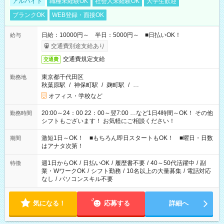
アルバイト
職種未経験OK
社会人未経験OK
大学生歓迎
ブランクOK
WEB登録・面接OK
日給：10000円～ 半日：5000円～ ■日払いOK！
給与
交通費別途支給あり
交通費規定支給
交通費
東京都千代田区
勤務地
秋葉原駅
/
神保町駅
/
麹町駅
/
…
オフィス・学校など
20:00～24：00 22：00～翌7:00 …など1日4時間～OK！ その他
勤務時間
シフトもございます！ お気軽にご相談ください！
激短1日～OK！ ■もちろん即日スタートもOK！ ■曜日・日数
期間
はアナタ次第！
週1日からOK
/
日払いOK
/
履歴書不要
/
40～50代活躍中
/
副
特徴
業・WワークOK
/
シフト勤務
/
10名以上の大量募集
/
電話対応
なし
/
パソコンスキル不要
気になる！
応募する
詳細へ