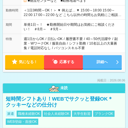
■物流センターなど ■勤務地選べます
＜1日3時間～OK！＞ ▼ 例えば… ▼ 15:00～18:00 15:00～
勤務時間
22:00 17:00～22:00 など こちら以外の時間もお気軽にご相談く
ださい！
単発1日～！ ★勤務開始日や期間はお気軽にご相談くださ
期間
い！ ＃8月～ ＃9月～
週1日からOK
/
日払いOK
/
履歴書不要
/
40～50代活躍中
/
副
特徴
業・WワークOK
/
服装自由
/
シフト勤務
/
10名以上の大量募
集
/
電話対応なし
/
パソコンスキル不要
気になる！
応募する
詳細へ
掲載日：2026.08.06
未読
短時間シフトあり！WEBでサクッと登録OK＊
クッキーなどの仕分け
派遣
職種未経験OK
社会人未経験OK
大学生歓迎
ブランクOK
WEB登録・面接OK