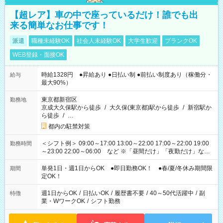
【超レア】車の中で座っているだけ！誰でも出
来る簡単なお仕事です！
派遣
職種未経験OK
社会人未経験OK
大学生歓迎
ブランクOK
WEB登録・面接OK
時給1328円 ●昇給あり ●日払い制 ●前払い制度あり（稼働分・
給与
最大90%）
東京都新宿区
勤務地
京成大久保駅から徒歩
/
大久保(東京都)駅から徒歩
/
新宿駅か
ら徒歩
/
…
都内の駐禁対策
＜シフト例＞ 09:00～17:00 13:00～22:00 17:00～22:00 19:00
勤務時間
～23:00 22:00～06:00 など ※「昼間だけ」「夜勤だけ」など
の希望OK
単発1日・週1日からOK ●即日勤務OK！ ●春/夏/冬休み期間限
期間
定OK！
週1日からOK
/
日払いOK
/
履歴書不要
/
40～50代活躍中
/
副
特徴
業・WワークOK
/
シフト勤務