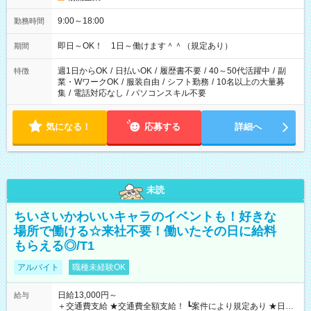
9:00～18:00
勤務時間
即日～OK！ 1日～働けます＾＾（規定あり）
期間
週1日からOK
/
日払いOK
/
履歴書不要
/
40～50代活躍中
/
副
特徴
業・WワークOK
/
服装自由
/
シフト勤務
/
10名以上の大量募
集
/
電話対応なし
/
パソコンスキル不要
気になる！
応募する
詳細へ
未読
ちいさいかわいいキャラのイベントも！好きな
場所で働ける☆来社不要！働いたその日に給料
もらえる◎/T1
アルバイト
職種未経験OK
日給13,000円～
給与
＋交通費支給 ★交通費全額支給！ ┗案件により規定あり ★日払