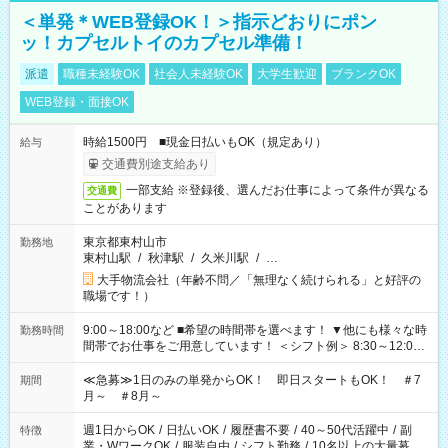
＜単発＊WEB登録OK！＞指示どおりにポン
ッ！カプセルトイのカプセル準備！
派遣
職種未経験OK
社会人未経験OK
大学生歓迎
ブランクOK
WEB登録・面接OK
時給1500円 ■現金日払いもOK（規定あり）
給与
交通費別途支給あり
一部支給 ※登録後、選んだお仕事によって条件が異なる
交通費
ことがあります
東京都東村山市
勤務地
東村山駅
/
秋津駅
/
久米川駅
/
…
大手物流会社（年齢不問／「無理なく続けられる」と好評の
職場です！）
9:00～18:00など ■希望の時間帯を選べます！ ▼他にも様々な時
勤務時間
間帯でお仕事をご用意しています！ ＜シフト例＞ 8:30～12:00
17:00～22:00 13:00～22:00 22:00～翌6:00 など
≪急募≫1日のみの単発からOK！ 即日スタートもOK！ ＃7
期間
月～ ＃8月～
週1日からOK
/
日払いOK
/
履歴書不要
/
40～50代活躍中
/
副
特徴
業・WワークOK
/
服装自由
/
シフト勤務
/
10名以上の大量募