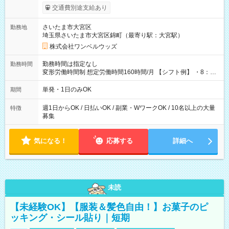
いOK！（規定あり） ┗働いたその日に現金GET♪ お仕事後はコ
交通費別途支給あり
ンビニATMから 日払い分を引き落とせます！ 【試用期間】試
用期間なし
さいたま市大宮区
勤務地
埼玉県さいたま市大宮区錦町（最寄り駅：大宮駅）
株式会社ワンベルウッズ
勤務時間は指定なし
勤務時間
変形労働時間制 想定労働時間160時間/月 【シフト例】 ・8：00
～21：00
単発・1日のみOK
期間
週1日からOK / 日払いOK / 副業・WワークOK / 10名以上の大量
特徴
募集
気になる！
応募する
詳細へ
未読
【未経験OK】【服装＆髪色自由！】お菓子のピ
ッキング・シール貼り｜短期