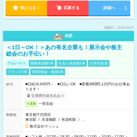
気になる！
応募する
詳細へ
掲載日：2026.08.07
未読
＜1日～OK！＞あの有名企業も！展示会や株主
総会のお手伝い！
アルバイト
職種未経験OK
社会人未経験OK
大学生歓迎
ブランクOK
WEB登録・面接OK
■日給16,840円～ ■日払いOK ■実働3時間5,120円のお仕事あ
給与
ります！
交通費別途支給あり
一部支給
交通費
東京都千代田区
勤務地
東京駅
/
水道橋駅
/
有楽町駅
/
…
株式会社マッシュ
■シフト例 ・07:00～19:30 ・09:00～12:00 ・10:00～17:00 ・
勤務時間