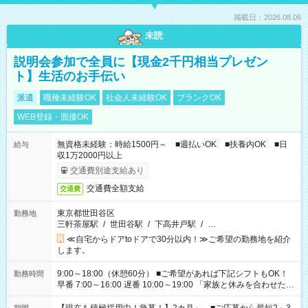
掲載日：2026.08.06
未読
説明会参加で全員に【現金2千円相当プレゼン
ト】生活のお手伝い
派遣
職種未経験OK
社会人未経験OK
ブランクOK
WEB登録・面接OK
無資格未経験：時給1500円～ ■週払いOK ■扶養内OK ■日
給与
収1万2000円以上
交通費別途支給あり
交通費全額支給
交通費
東京都世田谷区
勤務地
三軒茶屋駅
/
世田谷駅
/
下高井戸駅
/
…
≪自宅からドアtoドアで30分以内！≫ご希望の勤務地を紹介
します。
9:00～18:00（休憩60分） ■ご希望があれば下記シフトもOK！
勤務時間
早番 7:00～16:00 遅番 10:00～19:00 「家族と休みを合わせた
い」 「余裕を持って夕飯の準備がしたい」 「できれば残業はし
たくない」 など、ご希望を教えてくださいね。 ※Wワーク希望