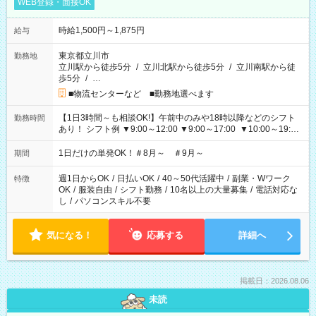
WEB登録・面接OK
時給1,500円～1,875円
給与
東京都立川市
勤務地
立川駅から徒歩5分
/
立川北駅から徒歩5分
/
立川南駅から徒
歩5分
/
…
■物流センターなど ■勤務地選べます
【1日3時間～も相談OK!】午前中のみや18時以降などのシフト
勤務時間
あり！ シフト例 ▼9:00～12:00 ▼9:00～17:00 ▼10:00～19:00
▼18:00～21:00
1日だけの単発OK！＃8月～ ＃9月～
期間
週1日からOK
/
日払いOK
/
40～50代活躍中
/
副業・Wワーク
特徴
OK
/
服装自由
/
シフト勤務
/
10名以上の大量募集
/
電話対応な
し
/
パソコンスキル不要
気になる！
応募する
詳細へ
掲載日：2026.08.06
未読