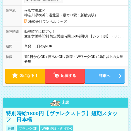
ンビニATMから 日払い分を引き落とせます！ 【試用期間】試
用期間なし
横浜市港北区
勤務地
神奈川県横浜市港北区（最寄り駅：新横浜駅）
株式会社ワンベルウッズ
勤務時間は指定なし
勤務時間
変形労働時間制 想定労働時間160時間/月 【シフト例】 ・8：00
～21：00
単発・1日のみOK
期間
週1日からOK / 日払いOK / 副業・WワークOK / 10名以上の大量
特徴
募集
気になる！
応募する
詳細へ
未読
特別時給1800円【ヴァレクストラ】短期スタッ
フ 日本橋
派遣
ブランクOK
WEB登録・面接OK