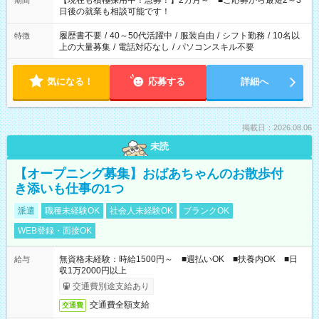
【現在も積極採用中！急募！】2カ月～ ■ご応募から最短2～3
期間
の方へ 今ご覧のお仕事で希望する勤務時間と、もう1つのお仕事
日後の就業も相談可能です！
の勤務時間。 合計で週40時間を超える場合は応募できません。
履歴書不要
/
40～50代活躍中
/
服装自由
/
シフト勤務
/
10名以
特徴
上の大量募集
/
電話対応なし
/
パソコンスキル不要
気になる！
応募する
詳細へ
掲載日：2026.08.06
未読
【オープニング募集】おばあちゃんのお散歩付
き添いも仕事の1つ
派遣
職種未経験OK
社会人未経験OK
ブランクOK
WEB登録・面接OK
無資格未経験：時給1500円～ ■週払いOK ■扶養内OK ■日
給与
収1万2000円以上
交通費別途支給あり
交通費全額支給
交通費