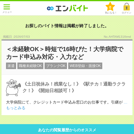
0
メニュー
気になる！
ログイン
お探しのバイト情報は掲載が終了しました。
掲載日 :2026
/
07
/
03
No.AHTAM1316tmd
＜未経験OK＞時短で16時ぴた！大学病院で
カード申込み対応・入力など
派遣
職種未経験OK
ブランクOK
WEB登録・面接OK
《土日祝休み！残業なし！》《駅チカ！通勤ラクラ
ク！》《開始日相談可！》
大学病院にて、クレジットカード申込み窓口のお仕事です。引継が
...
もっとみる
あなたの閲覧履歴からのオススメ