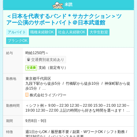
未読
＜日本を代表するバンド＊サカナクション＞ツ
アー公演のサポートバイト＠日本武道館
アルバイト
職種未経験OK
社会人未経験OK
大学生歓迎
ブランクOK
時給1250円～
給与
交通費別途支給あり
支給（規定有り）
交通費
東京都千代田区
勤務地
九段下駅から徒歩5分
/
竹橋駅から徒歩10分
/
神保町駅から徒
歩15分
/
…
株式会社ライブパワー
＜シフト例＞ 9:00～22:30 12:30～22:00 15:30～21:00 12:30～
勤務時間
19:00 12:30～22:00 上記の時間から好きな時間を選べます！ ※
時間は変更となる可能性があります
9月8日・9日
期間
週1日からOK
/
履歴書不要
/
副業・WワークOK
/
シフト勤務
/
特徴
電話対応なし
/
パソコンスキル不要