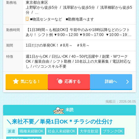
東京都台東区
勤務地
上野駅から徒歩5分
/
浅草駅から徒歩5分
/
浅草橋駅から徒歩5
分
/
…
■物流センターなど ■勤務地選べます
【1日3時間～も相談OK!】午前中のみや18時以降などのシフト
勤務時間
あり！ シフト例 ▼9:00～12:00 ▼9:00～17:00 ▼10:00～19:00
▼18:00～21:00
1日だけの単発OK！＃8月～ ＃9月～
期間
週1日からOK
/
日払いOK
/
40～50代活躍中
/
副業・Wワーク
特徴
OK
/
服装自由
/
シフト勤務
/
10名以上の大量募集
/
電話対応な
し
/
パソコンスキル不要
気になる！
応募する
詳細へ
掲載日：2026.08.05
未読
＼来社不要／単発1日OK＊チラシの仕分け
派遣
職種未経験OK
社会人未経験OK
大学生歓迎
ブランクOK