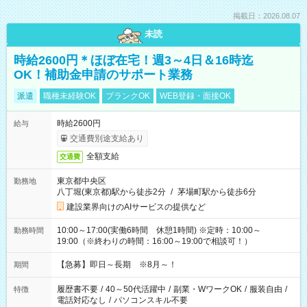
掲載日：2026.08.07
未読
時給2600円＊ほぼ在宅！週3～4日＆16時迄
OK！補助金申請のサポート業務
派遣
職種未経験OK
ブランクOK
WEB登録・面接OK
時給2600円
給与
交通費別途支給あり
全額支給
交通費
東京都中央区
勤務地
八丁堀(東京都)駅から徒歩2分
/
茅場町駅から徒歩6分
建設業界向けのAIサービスの提供など
10:00～17:00(実働6時間 休憩1時間) ※定時：10:00～
勤務時間
19:00（※終わりの時間：16:00～19:00で相談可！）
【急募】即日～長期 ※8月～！
期間
履歴書不要
/
40～50代活躍中
/
副業・WワークOK
/
服装自由
/
特徴
電話対応なし
/
パソコンスキル不要