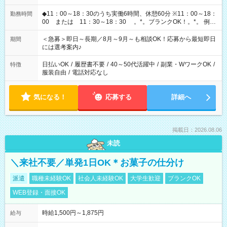
◆11：00～18：30のうち実働6時間、休憩60分 ※11：00～18：
勤務時間
00 または 11：30～18：30 。*。ブランクOK！。*。 例え
ば前職が、 在宅/財団法人/事務/コールセンター/受付/販売/カフェ
スタッフ スイーツ販売/ホテルフロント/化粧品販売/など 様々な
＜急募＞即日～長期／8月～9月～も相談OK！応募から最短即日
期間
業界から入社して活躍されています♪
には選考案内♪
日払いOK
/
履歴書不要
/
40～50代活躍中
/
副業・WワークOK
/
特徴
服装自由
/
電話対応なし
気になる！
応募する
詳細へ
掲載日：2026.08.06
未読
＼来社不要／単発1日OK＊お菓子の仕分け
派遣
職種未経験OK
社会人未経験OK
大学生歓迎
ブランクOK
WEB登録・面接OK
時給1,500円～1,875円
給与