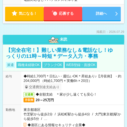
気になる！
応募する
詳細へ
掲載日：2026.07.29
未読
【完全在宅！】難しい業務なし＆電話なし！ゆ
っくりの11時～時短＊データ入力・事務
派遣
職種未経験OK
ブランクOK
WEB登録・面接OK
◆時給1,700円＊日払い・週払いOK＊昇給あり♪【月収例】 ・約
給与
204,000円 （時給1,700円 × 実働6h × 20日）
交通費別途支給あり
◆全額支給 ＊家が少し遠くても安心！
交通費
20～25万円
月収例
東京都港区
勤務地
竹芝駅から徒歩2分
/
浜松町駅から徒歩4分
/
大門(東京都)駅か
ら徒歩5分
/
…
◆港区にある情報セキュリティ企業◆