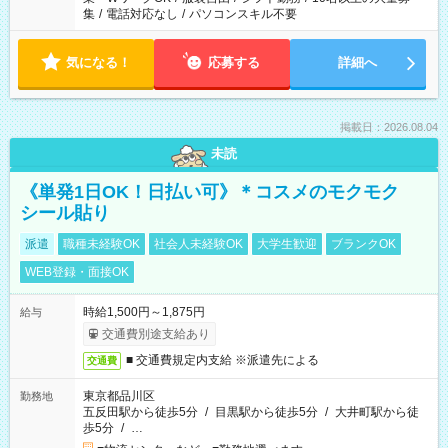
集
/
電話対応なし
/
パソコンスキル不要
気になる！
応募する
詳細へ
掲載日：2026.08.04
未読
《単発1日OK！日払い可》＊コスメのモクモク
シール貼り
派遣
職種未経験OK
社会人未経験OK
大学生歓迎
ブランクOK
WEB登録・面接OK
時給1,500円～1,875円
給与
交通費別途支給あり
■ 交通費規定内支給 ※派遣先による
交通費
東京都品川区
勤務地
五反田駅から徒歩5分
/
目黒駅から徒歩5分
/
大井町駅から徒
歩5分
/
…