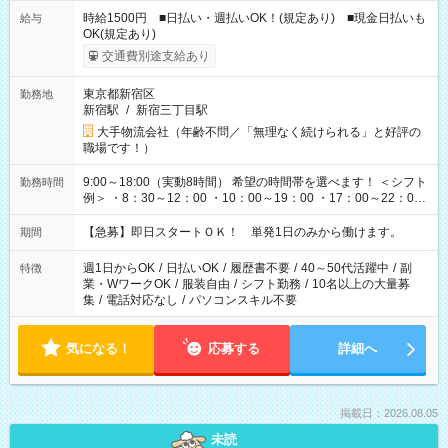
時給1500円 ■日払い・週払いOK！(規定あり) ■現金日払いも
給与
OK(規定あり)
交通費別途支給あり
東京都新宿区
勤務地
新宿駅
/
新宿三丁目駅
大手物流会社（年齢不問／「無理なく続けられる」と好評の
職場です！）
9:00～18:00（実動8時間） 希望の時間帯を選べます！ ＜シフト
勤務時間
例＞ ・8：30～12：00 ・10：00～19：00 ・17：00～22：00
・13：00～22：00 ・22：00～翌6：00 など
【急募】即日スタートＯＫ！ 単発1日のみから働けます。
期間
週1日からOK
/
日払いOK
/
履歴書不要
/
40～50代活躍中
/
副
特徴
業・WワークOK
/
服装自由
/
シフト勤務
/
10名以上の大量募
集
/
電話対応なし
/
パソコンスキル不要
気になる！
応募する
詳細へ
掲載日：2026.08.05
未読