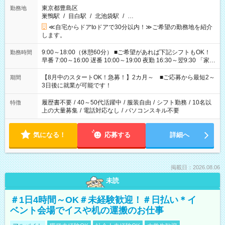
東京都豊島区
勤務地
巣鴨駅
/
目白駅
/
北池袋駅
/
…
≪自宅からドアtoドアで30分以内！≫ご希望の勤務地を紹介
します。
9:00～18:00（休憩60分） ■ご希望があれば下記シフトもOK！
勤務時間
早番 7:00～16:00 遅番 10:00～19:00 夜勤 16:30～翌9:30 「家族
と休みを合わせたい」 「余裕を持って夕飯の準備がしたい」
「できれば残業はしたくない」 など、ご希望を教えてください
【8月中のスタートOK！急募！】2カ月～ ■ご応募から最短2～
期間
ね。 ※Wワーク希望の方へ 今ご覧のお仕事で希望する勤務時間
3日後に就業が可能です！
と、もう1つのお仕事の勤務時間。 合計で週40時間を超える場
合は応募できません。
履歴書不要
/
40～50代活躍中
/
服装自由
/
シフト勤務
/
10名以
特徴
上の大量募集
/
電話対応なし
/
パソコンスキル不要
気になる！
応募する
詳細へ
掲載日：2026.08.06
未読
＃1日4時間～OK＃未経験歓迎！＃日払い＊イ
ベント会場でイスや机の運搬のお仕事