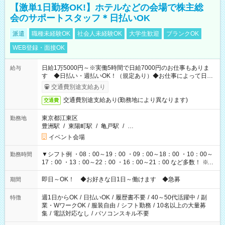
【激単1日勤務OK!】ホテルなどの会場で株主総
会のサポートスタッフ＊日払いOK
派遣
職種未経験OK
社会人未経験OK
大学生歓迎
ブランクOK
WEB登録・面接OK
日給1万5000円～※実働5時間で日給7000円のお仕事もありま
給与
す ◆日払い・週払いOK！（規定あり）◆お仕事によって日給
も異なります
交通費別途支給あり
交通費別途支給あり(勤務地により異なります)
交通費
東京都江東区
勤務地
豊洲駅
/
東陽町駅
/
亀戸駅
/
…
イベント会場
▼シフト例 ・08：00～19：00 ・09：00～18：00 ・10：00～
勤務時間
17：00 ・13：00～22：00 ・16：00～21：00 など多数！ ※お
仕事により勤務時間が異なります
即日～OK！ ◆お好きな日1日～働けます ◆急募
期間
週1日からOK
/
日払いOK
/
履歴書不要
/
40～50代活躍中
/
副
特徴
業・WワークOK
/
服装自由
/
シフト勤務
/
10名以上の大量募
集
/
電話対応なし
/
パソコンスキル不要