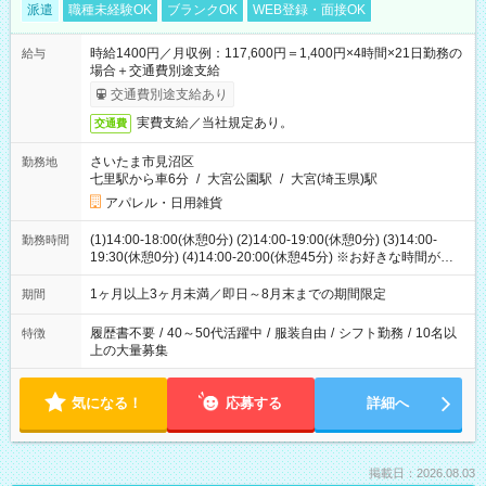
派遣
職種未経験OK
ブランクOK
WEB登録・面接OK
時給1400円／月収例：117,600円＝1,400円×4時間×21日勤務の
給与
場合＋交通費別途支給
交通費別途支給あり
実費支給／当社規定あり。
交通費
さいたま市見沼区
勤務地
七里駅から車6分
/
大宮公園駅
/
大宮(埼玉県)駅
アパレル・日用雑貨
(1)14:00-18:00(休憩0分) (2)14:00-19:00(休憩0分) (3)14:00-
勤務時間
19:30(休憩0分) (4)14:00-20:00(休憩45分) ※お好きな時間が選べ
ます
1ヶ月以上3ヶ月未満／即日～8月末までの期間限定
期間
履歴書不要
/
40～50代活躍中
/
服装自由
/
シフト勤務
/
10名以
特徴
上の大量募集
気になる！
応募する
詳細へ
掲載日：2026.08.03