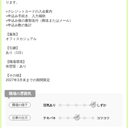
ります。
○クレジットカードの入会案内
○申込み手続き、入力補助
○申込み後の書類送付（郵送またはメール）
○申込み数の集計
【服装】
オフィスカジュアル
【引継】
あり（1日）
【職場環境】
休憩室：あり
【その他】
2027年3月末までの期間限定
職場の雰囲気
職場の様子
活気あり
しずか
仕事の仕方
テキパキ
コツコツ