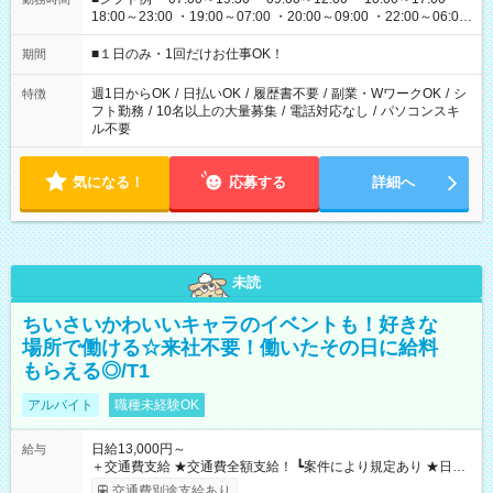
18:00～23:00 ・19:00～07:00 ・20:00～09:00 ・22:00～06:00
etc ★最短で3時間で5,120円のお仕事から 15時間で2万円近く稼
げるお仕事も！ ご希望のお時間に合わせてご紹介！ ※シフトは
■１日のみ・1回だけお仕事OK！
期間
現場によって異なります。 ※勿論、休憩時間はあるのでご安心
ください！
週1日からOK
/
日払いOK
/
履歴書不要
/
副業・WワークOK
/
シ
特徴
フト勤務
/
10名以上の大量募集
/
電話対応なし
/
パソコンスキ
ル不要
気になる！
応募する
詳細へ
未読
ちいさいかわいいキャラのイベントも！好きな
場所で働ける☆来社不要！働いたその日に給料
もらえる◎/T1
アルバイト
職種未経験OK
日給13,000円～
給与
＋交通費支給 ★交通費全額支給！ ┗案件により規定あり ★日払
いOK！（規定あり） ┗働いたその日に現金GET♪ お仕事後はコ
交通費別途支給あり