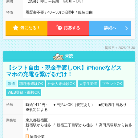
【急募】即日～長期 ※8月～OK！
期間
履歴書不要
/
40～50代活躍中
/
服装自由
特徴
気になる！
応募する
詳細へ
掲載日：2026.07.30
未読
【シフト自由・現金手渡しOK】iPhoneなどス
マホの充電を繋げるだけ！
派遣
職種未経験OK
社会人未経験OK
大学生歓迎
ブランクOK
WEB登録・面接OK
時給1414円～ ▼日払いOK（規定あり） ■初勤務手当あり
給与
※規定による
東京都新宿区
勤務地
新宿駅から徒歩
/
新宿三丁目駅から徒歩
/
高田馬場駅から徒歩
/
…
物流企業