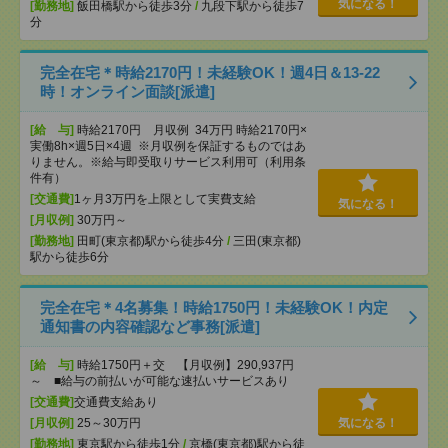
気になる！
[勤務地]
飯田橋駅から徒歩3分
/
九段下駅から徒歩7
分
完全在宅＊時給2170円！未経験OK！週4日＆13-22
時！オンライン面談[派遣]
[給 与]
時給2170円 月収例 34万円 時給2170円×
実働8h×週5日×4週 ※月収例を保証するものではあ
りません。※給与即受取りサービス利用可（利用条
件有）
[交通費]
1ヶ月3万円を上限として実費支給
気になる！
[月収例]
30万円～
[勤務地]
田町(東京都)駅から徒歩4分
/
三田(東京都)
駅から徒歩6分
完全在宅＊4名募集！時給1750円！未経験OK！内定
通知書の内容確認など事務[派遣]
[給 与]
時給1750円＋交 【月収例】290,937円
～ ■給与の前払いが可能な速払いサービスあり
[交通費]
交通費支給あり
[月収例]
25～30万円
気になる！
[勤務地]
東京駅から徒歩1分
/
京橋(東京都)駅から徒