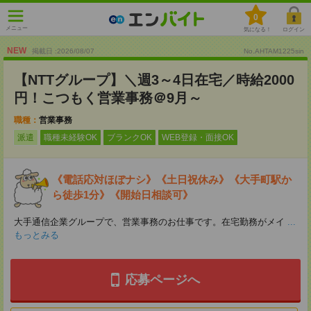
0
メニュー
気になる！
ログイン
NEW
掲載日 :2026
/
08
/
07
No.AHTAM1225sin
【NTTグループ】＼週3～4日在宅／時給2000
円！こつもく営業事務＠9月～
職種：
営業事務
派遣
職種未経験OK
ブランクOK
WEB登録・面接OK
《電話応対ほぼナシ》《土日祝休み》《大手町駅か
ら徒歩1分》《開始日相談可》
大手通信企業グループで、営業事務のお仕事です。在宅勤務がメイ
...
もっとみる
応募ページへ