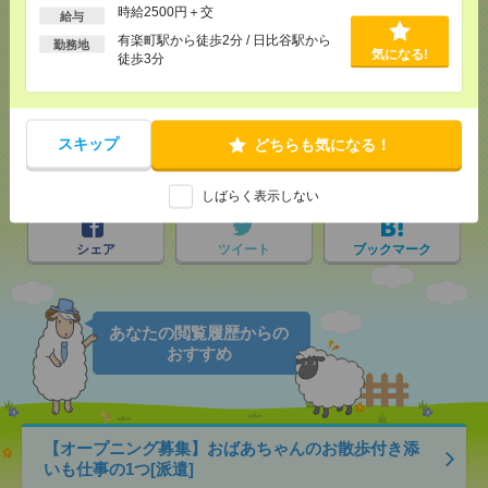
時給2500円＋交
給与
応募ページへ
有楽町駅から徒歩2分 / 日比谷駅から
勤務地
気になる!
徒歩3分
気になる！
スキップ
どちらも気になる！
メール
LINE
で送る
で送る
しばらく表示しない
シェア
ツイート
ブックマーク
あなたの閲覧履歴からの
おすすめ
【オープニング募集】おばあちゃんのお散歩付き添
いも仕事の1つ[派遣]