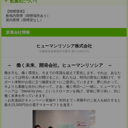
配属先について
【喫煙環境】
敷地内禁煙（喫煙場所あり）
屋内禁煙（喫煙室なし）
派遣会社情報
ヒューマンリソシア株式会社
労働者派遣事業許可番号:派13-080176
～ 働く未来、開発会社。ヒューマンリソシア ～
働き方も、働く環境も、今までの常識を超えて変化します。それは、あなた
にとっては明るい未来が開けること。私たちは、時代の変化に先駆けて、サ
ポート体制やお役に立つ施策を次々にご提供していきます。夢に向かって、
今よりも素敵な自分に向かって。さあ、働く明日へご一緒に。ヒューマンリ
ソシアは「Stand by you」というスローガンを掲げ、皆様に寄り添い、共に
働く未来を作っていきます。
＜お友達紹介キャンペーン実施中！9/30まで＞求職中のご友人を紹介すると
最大15,000円分の電子マネーギフトを進呈！