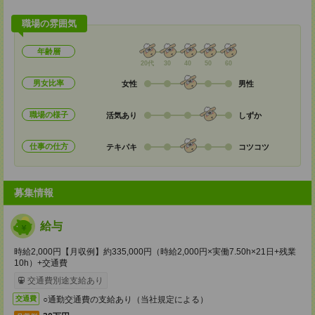
職場の雰囲気
年齢層
20代
30
40
50
60
男女比率
女性
男性
職場の様子
活気あり
しずか
仕事の仕方
テキパキ
コツコツ
募集情報
給与
時給2,000円【月収例】約335,000円（時給2,000円×実働7.50h×21日+残業
10h）+交通費
交通費別途支給あり
○通勤交通費の支給あり（当社規定による）
交通費