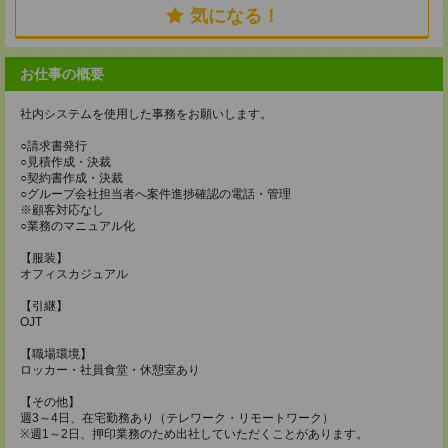
気になる！
お仕事の概要
社内システムを使用した事務をお願いします。
○請求書発行
○見積作成・決裁
○契約書作成・決裁
○グループ会社担当者へ案件進捗確認の電話・管理
※顧客対応なし
○業務のマニュアル化
【服装】
オフィスカジュアル
【引継】
OJT
【職場環境】
ロッカー・社員食堂・休憩室あり
【その他】
週3～4日、在宅勤務あり（テレワーク・リモートワーク）
※週1～2日、押印業務のため出社していただくことがあります。