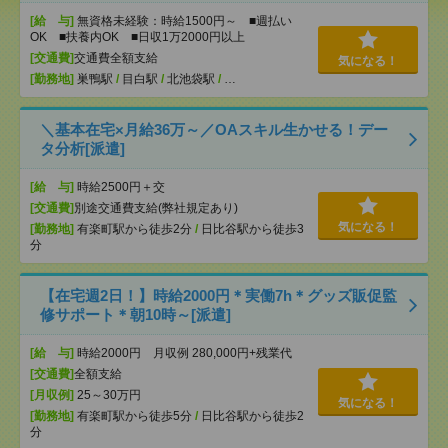
[給 与]
無資格未経験：時給1500円～ ■週払い
OK ■扶養内OK ■日収1万2000円以上
[交通費]
交通費全額支給
気になる！
[勤務地]
巣鴨駅
/
目白駅
/
北池袋駅
/
…
＼基本在宅×月給36万～／OAスキル生かせる！デー
タ分析[派遣]
[給 与]
時給2500円＋交
[交通費]
別途交通費支給(弊社規定あり)
気になる！
[勤務地]
有楽町駅から徒歩2分
/
日比谷駅から徒歩3
分
【在宅週2日！】時給2000円＊実働7h＊グッズ販促監
修サポート＊朝10時～[派遣]
[給 与]
時給2000円 月収例 280,000円+残業代
[交通費]
全額支給
[月収例]
25～30万円
気になる！
[勤務地]
有楽町駅から徒歩5分
/
日比谷駅から徒歩2
分