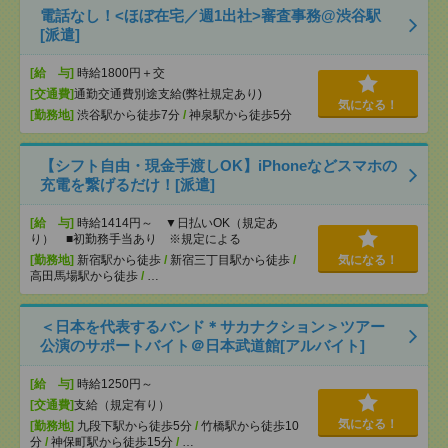
電話なし！<ほぼ在宅／週1出社>審査事務@渋谷駅
[派遣]
[給 与]
時給1800円＋交
[交通費]
通勤交通費別途支給(弊社規定あり)
気になる！
[勤務地]
渋谷駅から徒歩7分
/
神泉駅から徒歩5分
【シフト自由・現金手渡しOK】iPhoneなどスマホの
充電を繋げるだけ！[派遣]
[給 与]
時給1414円～ ▼日払いOK（規定あ
り） ■初勤務手当あり ※規定による
[勤務地]
新宿駅から徒歩
/
新宿三丁目駅から徒歩
/
気になる！
高田馬場駅から徒歩
/
…
＜日本を代表するバンド＊サカナクション＞ツアー
公演のサポートバイト＠日本武道館[アルバイト]
[給 与]
時給1250円～
[交通費]
支給（規定有り）
気になる！
[勤務地]
九段下駅から徒歩5分
/
竹橋駅から徒歩10
分
/
神保町駅から徒歩15分
/
…