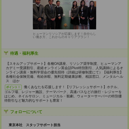
ヒューマンリソシアが応援します！自分らし
い働き方、これからのキャリアプラン！
待遇・福利厚生
【スキルアップサポート】各種OA講座、リソシア奨学制度、ヒューマンア
カデミー受講割引、産経オンライン英会話Plus特別割引、人気講師によるオ
ンライン講座・無料学習会の優先招待（詳細は研修制度にて）【福利厚生】
各種社会保険完備、有給休暇、無料定期健康診断、相談窓口、メンタルヘル
ス ほか
働くあなたを応援します！【リフレッシュサポート】ホテル、
ポイント！
ゴルフ場、レジャー施設、テーマパーク、高速バスなどの旅行・レジャーを
はじめ、ネイルサロン、ミュージカル・観劇、ウォーターサーバーの特別優
待割引など魅力的なサポートも豊富！
フォローについて
東京本社 スタッフサポート担当