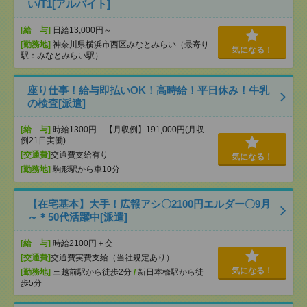
い/T1[アルバイト]
[給 与]
日給13,000円～
[勤務地]
神奈川県横浜市西区みなとみらい（最寄り
気になる！
駅：みなとみらい駅）
座り仕事！給与即払いOK！高時給！平日休み！牛乳
の検査[派遣]
[給 与]
時給1300円 【月収例】191,000円(月収
例21日実働)
[交通費]
交通費支給有り
気になる！
[勤務地]
駒形駅から車10分
【在宅基本】大手！広報アシ〇2100円エルダー〇9月
～＊50代活躍中[派遣]
[給 与]
時給2100円＋交
[交通費]
交通費実費支給（当社規定あり）
気になる！
[勤務地]
三越前駅から徒歩2分
/
新日本橋駅から徒
歩5分