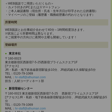
＜WEB面談でご用意いただくもの＞
・カメラ付きのPCまたはスマートフォン
・ご本人確認書類（現住所・氏名・生年月日が印字された公的書類）
・マイページのご登録（履歴書・職務経歴書の代わりとなります）
所要時間
WEB面談とお仕事紹介合わせて40分～1時間程度頂きます。
※状況により所要時間は異なります。
※ご就業中の方向けに夜間や土曜も開催しています！
登録場所
東京本社
〒160-0023
東京都新宿区西新宿7-5-25西新宿プライムスクエア1F
[アクセス]
JR・私鉄・地下鉄各線新宿駅徒歩10分、JR総武線大久保駅徒歩5分
TEL：0120-79-1069
MAIL：
hr-staff@athuman.com
担当：人材コーディネート部
新宿登録センター
〒160-0023 東京都新宿区西新宿7-5-25 西新宿プライムスクエア1F
[アクセス] JR・私鉄・地下鉄各線新宿駅徒歩10分、JR総武線大久保駅徒歩5
分
TEL：0120-79-1069
MAIL：
hr-staff@athuman.com