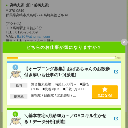
高崎支店（旧：前橋支店）
〒370-0849
群馬県高崎市八島町274 高崎高徳ビル 4F
[アクセス]
ＪＲ高崎駅より徒歩3分
TEL：0120-25-1069
MAIL：
tks30@athuman.com
×
担当：人材コーディネート担当
どちらのお仕事が気になりますか？
宇都宮支店
栃木県宇都宮市大通り2-2-3 明治安田生命宇都宮大工町ビル2階
1
/10
〔アクセス〕宇都宮駅より徒歩11分
TEL：0120-25-1069
MAIL：
utm30@athuman.com
【オープニング募集】おばあちゃんのお散歩
担当：人材コーディネート担当
付き添いも仕事の1つ[派遣]
茨城支店
無資格未経験：時給1500円～ ■週払
給与
茨城県水戸市城南1-2-43 NKCビル 305号
いOK ■扶養内OK ■日収1万2000円
〔アクセス〕水戸駅より徒歩5分
以上
TEL：0120-25-1069
巣鴨駅 / 目白駅 / 北池袋駅 / …
気になる!
勤務地
MAIL：
hit30@athuman.com
担当：人材コーディネート担当
＼基本在宅×月給36万～／OAスキル生かせ
る！データ分析[派遣]