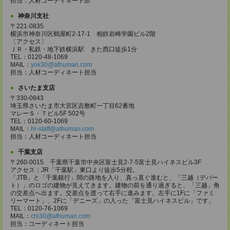
担当：人材コーディネート部
神奈川支社
〒221-0835
横浜市神奈川区鶴屋町2-17-1 相鉄岩崎学園ビル2階
〔アクセス〕
ＪＲ・私鉄・地下鉄横浜駅 きた西口徒歩1分
TEL：0120-48-1069
MAIL：
yok30@athuman.com
担当：人材コーディネート担当
さいたま支店
〒330-0843
埼玉県さいたま市大宮区吉敷町一丁目62番地
マレーＳ・Ｔビル5F 502号
TEL：0120-60-1069
MAIL：
hr-staff@athuman.com
担当：人材コーディネート担当
千葉支店
〒260-0015 千葉県千葉市中央区富士見2-7-5富士見ハイネスビル3F
アクセス：JR「千葉駅」東口より徒歩5分程。
「JTB」と「千葉銀行」間の路地を入り、真っ直ぐ進むと、「三越（デパー
ト）」のロゴの建物が見えてきます。建物の前を通り過ぎると、「三越」角
の交差点へ出ます。交差点を渡って右手に進みます。左手に1Fに「ファミ
リーマート」、2Fに「デニーズ」の入った「富士見ハイネスビル」です。
TEL：0120-76-1069
MAIL：
chi30@athuman.com
担当：コーディネート担当