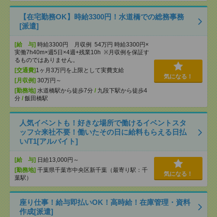
【在宅勤務OK】時給3300円！水道橋での総務事務
[派遣]
[給 与]
時給3300円 月収例 54万円 時給3300円×
実働7h40m×週5日×4週+残業10h ※月収例を保証す
るものではありません。
[交通費]
1ヶ月3万円を上限として実費支給
気になる！
[月収例]
30万円～
[勤務地]
水道橋駅から徒歩7分
/
九段下駅から徒歩4
分
/
飯田橋駅
人気イベントも！好きな場所で働けるイベントスタ
ッフ☆来社不要！働いたその日に給料もらえる日払
い/T1[アルバイト]
[給 与]
日給13,000円～
[勤務地]
千葉県千葉市中央区新千葉（最寄り駅：千
気になる！
葉駅）
座り仕事！給与即払いOK！高時給！在庫管理・資料
作成[派遣]