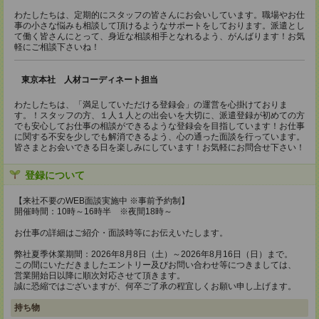
わたしたちは、定期的にスタッフの皆さんにお会いしています。職場やお仕
事の小さな悩みも相談して頂けるようなサポートをしております。派遣とし
て働く皆さんにとって、身近な相談相手となれるよう、がんばります！お気
軽にご相談下さいね！
東京本社 人材コーディネート担当
わたしたちは、「満足していただける登録会」の運営を心掛けておりま
す。！スタッフの方、１人１人との出会いを大切に、派遣登録が初めての方
でも安心してお仕事の相談ができるような登録会を目指しています！お仕事
に関する不安を少しでも解消できるよう、心の通った面談を行っています。
皆さまとお会いできる日を楽しみにしています！お気軽にお問合せ下さい！
登録について
【来社不要のWEB面談実施中 ※事前予約制】
開催時間：10時～16時半 ※夜間18時～
お仕事の詳細はご紹介・面談時等にお伝えいたします。
弊社夏季休業期間：2026年8月8日（土）～2026年8月16日（日）まで。
この間にいただきましたエントリー及びお問い合わせ等につきましては、
営業開始日以降に順次対応させて頂きます。
誠に恐縮ではございますが、何卒ご了承の程宜しくお願い申し上げます。
持ち物