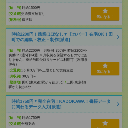
[給 与]
時給1500円
[交通費]
交通費支給有り
気になる！
[勤務地]
藤沢駅
時給2200円！残業ほぼなし▼【カバー】在宅OK！田
町での編集・校正・制作[派遣]
[給 与]
時給2200円 月収例 35万円 時給2200円×
実働8h×週5日×4週 ※月収例を保証するものではあ
りません。※給与即受取りサービス利用可（利用条
件有）
[交通費]
1ヶ月3万円を上限として実費支給
気になる！
[月収例]
30万円～
[勤務地]
田町(東京都)駅から徒歩5分
/
三田(東京都)
駅から徒歩4分
時給1750円＊完全在宅！KADOKAWA！書籍データ
に関わるデータ入力[派遣]
[給 与]
時給1750円
[交通費]
全額支給