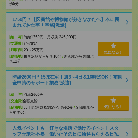
歩5分
1750円＊【図書館や博物館が好きなかたへ】本に囲
まれてお仕事＊事務[派遣]
[給 与]
時給1750円 月収例 245,000円
[交通費]
全額支給
[月収例]
20～25万円
気になる！
[勤務地]
東所沢駅から徒歩10分
/
所沢駅から民間バ
ス12分
時給2600円＊ほぼ在宅！週3～4日＆16時迄OK！補助
金申請のサポート業務[派遣]
[給 与]
時給2600円
[交通費]
全額支給
気になる！
[勤務地]
八丁堀(東京都)駅から徒歩2分
/
茅場町駅か
ら徒歩6分
人気イベントも！好きな場所で働けるイベントスタ
ッフ☆来社不要！働いたその日に給料もらえる日払