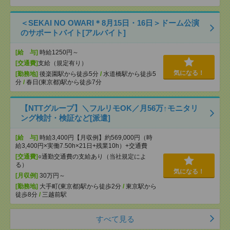
＜SEKAI NO OWARI＊8月15日・16日＞ドーム公演
のサポートバイト[アルバイト]
[給 与]
時給1250円～
[交通費]
支給（規定有り）
気になる！
[勤務地]
後楽園駅から徒歩5分
/
水道橋駅から徒歩5
分
/
春日(東京都)駅から徒歩7分
【NTTグループ】＼フルリモOK／月56万↑モニタリ
ング検討・検証など[派遣]
[給 与]
時給3,400円【月収例】約569,000円（時
給3,400円×実働7.50h×21日+残業10h）+交通費
[交通費]
○通勤交通費の支給あり（当社規定によ
る）
気になる！
[月収例]
30万円～
[勤務地]
大手町(東京都)駅から徒歩2分
/
東京駅から
徒歩8分
/
三越前駅
すべて見る