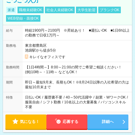
こつこつ入力
派遣
職種未経験OK
社会人未経験OK
大学生歓迎
ブランクOK
WEB登録・面接OK
時給1900円～2100円 ※昇給あり！ ■週払いOK ■1日6h以上
給与
の勤務で日収1万円～
東京都豊島区
勤務地
池袋駅から徒歩5分
キレイなオフィスです
【1日4時間～】8:00～21:00の間でご希望ご相談ください！
勤務時間
(例)10時～・11時～ などもOK！
即日～最短9月末、長期もOK！※8月24日以降の入社希望の方は
期間
最短10月末まで
日払いOK
/
履歴書不要
/
40～50代活躍中
/
副業・WワークOK
/
特徴
服装自由
/
シフト勤務
/
10名以上の大量募集
/
パソコンスキル
不要
気になる！
応募する
詳細へ