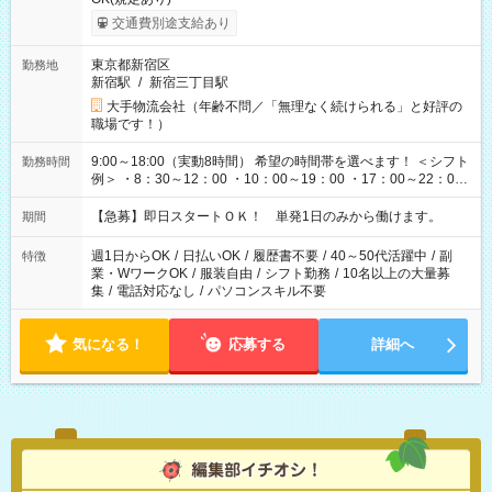
交通費別途支給あり
東京都新宿区
勤務地
新宿駅
/
新宿三丁目駅
大手物流会社（年齢不問／「無理なく続けられる」と好評の
職場です！）
9:00～18:00（実動8時間） 希望の時間帯を選べます！ ＜シフト
勤務時間
例＞ ・8：30～12：00 ・10：00～19：00 ・17：00～22：00
・13：00～22：00 ・22：00～翌6：00 など
【急募】即日スタートＯＫ！ 単発1日のみから働けます。
期間
週1日からOK
/
日払いOK
/
履歴書不要
/
40～50代活躍中
/
副
特徴
業・WワークOK
/
服装自由
/
シフト勤務
/
10名以上の大量募
集
/
電話対応なし
/
パソコンスキル不要
気になる！
応募する
詳細へ