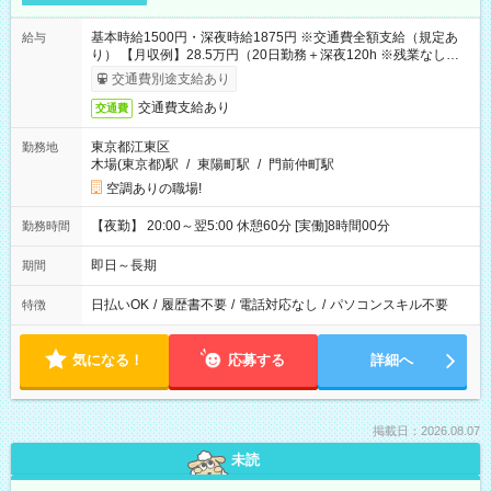
基本時給1500円・深夜時給1875円 ※交通費全額支給（規定あ
給与
り） 【月収例】28.5万円（20日勤務＋深夜120h ※残業なしの場
合）
交通費別途支給あり
交通費支給あり
交通費
東京都江東区
勤務地
木場(東京都)駅
/
東陽町駅
/
門前仲町駅
空調ありの職場!
【夜勤】 20:00～翌5:00 休憩60分 [実働]8時間00分
勤務時間
即日～長期
期間
日払いOK
/
履歴書不要
/
電話対応なし
/
パソコンスキル不要
特徴
気になる！
応募する
詳細へ
掲載日：2026.08.07
未読