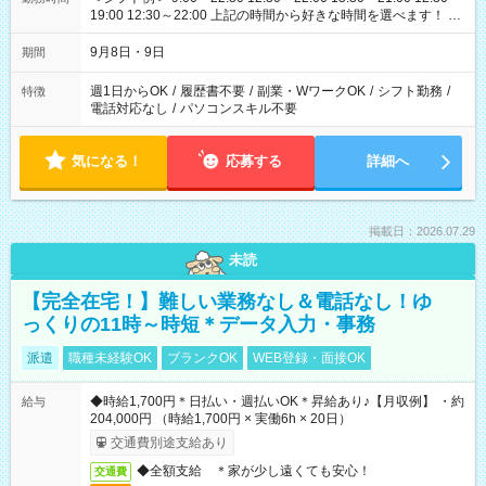
19:00 12:30～22:00 上記の時間から好きな時間を選べます！ ※
時間は変更となる可能性があります
9月8日・9日
期間
週1日からOK
/
履歴書不要
/
副業・WワークOK
/
シフト勤務
/
特徴
電話対応なし
/
パソコンスキル不要
気になる！
応募する
詳細へ
掲載日：2026.07.29
未読
【完全在宅！】難しい業務なし＆電話なし！ゆ
っくりの11時～時短＊データ入力・事務
派遣
職種未経験OK
ブランクOK
WEB登録・面接OK
◆時給1,700円＊日払い・週払いOK＊昇給あり♪【月収例】 ・約
給与
204,000円 （時給1,700円 × 実働6h × 20日）
交通費別途支給あり
◆全額支給 ＊家が少し遠くても安心！
交通費