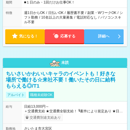
げるお仕事も！ ご希望のお時間に合わせてご紹介！ ※シフトは
■１日のみ・1回だけお仕事OK！
期間
現場によって異なります。 ※勿論、休憩時間はあるのでご安心
ください！
週1日からOK
/
日払いOK
/
履歴書不要
/
副業・WワークOK
/
シ
特徴
フト勤務
/
10名以上の大量募集
/
電話対応なし
/
パソコンスキ
ル不要
気になる！
応募する
詳細へ
未読
ちいさいかわいいキャラのイベントも！好きな
場所で働ける☆来社不要！働いたその日に給料
もらえる◎/T1
アルバイト
職種未経験OK
日給13,000円～
給与
＋交通費支給 ★交通費全額支給！ ┗案件により規定あり ★日払
いOK！（規定あり） ┗働いたその日に現金GET♪ お仕事後はコ
交通費別途支給あり
ンビニATMから 日払い分を引き落とせます！ 【試用期間】試
用期間なし
さいたま市大宮区
勤務地