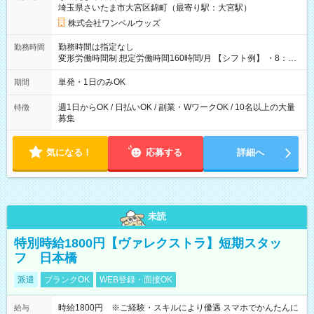
埼玉県さいたま市大宮区錦町（最寄り駅：大宮駅）
株式会社ワンベルウッズ
勤務時間は指定なし
勤務時間
変形労働時間制 想定労働時間160時間/月 【シフト例】 ・8：00
～21：00
単発・1日のみOK
期間
週1日からOK / 日払いOK / 副業・WワークOK / 10名以上の大量
特徴
募集
気になる！
応募する
詳細へ
未読
特別時給1800円【ヴァレクストラ】短期スタッ
フ 日本橋
派遣
ブランクOK
WEB登録・面接OK
時給1800円 ※ご経験・スキルにより優遇 スマホでかんたんに
給与