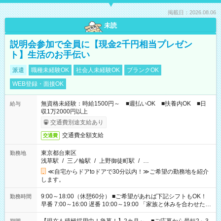
掲載日：2026.08.06
未読
説明会参加で全員に【現金2千円相当プレゼン
ト】生活のお手伝い
派遣
職種未経験OK
社会人未経験OK
ブランクOK
WEB登録・面接OK
無資格未経験：時給1500円～ ■週払いOK ■扶養内OK ■日
給与
収1万2000円以上
交通費別途支給あり
交通費全額支給
交通費
東京都台東区
勤務地
浅草駅
/
三ノ輪駅
/
上野御徒町駅
/
…
≪自宅からドアtoドアで30分以内！≫ご希望の勤務地を紹介
します。
9:00～18:00（休憩60分） ■ご希望があれば下記シフトもOK！
勤務時間
早番 7:00～16:00 遅番 10:00～19:00 「家族と休みを合わせた
い」 「余裕を持って夕飯の準備がしたい」 「できれば残業はし
たくない」 など、ご希望を教えてくださいね。 ※Wワーク希望