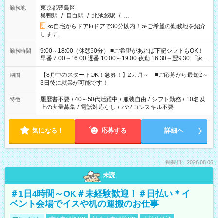
東京都豊島区
勤務地
巣鴨駅
/
目白駅
/
北池袋駅
/
…
≪自宅からドアtoドアで30分以内！≫ご希望の勤務地を紹介
します。
9:00～18:00（休憩60分） ■ご希望があれば下記シフトもOK！
勤務時間
早番 7:00～16:00 遅番 10:00～19:00 夜勤 16:30～翌9:30 「家族
と休みを合わせたい」 「余裕を持って夕飯の準備がしたい」
「できれば残業はしたくない」 など、ご希望を教えてください
【8月中のスタートOK！急募！】2カ月～ ■ご応募から最短2～
期間
ね。 ※Wワーク希望の方へ 今ご覧のお仕事で希望する勤務時間
3日後に就業が可能です！
と、もう1つのお仕事の勤務時間。 合計で週40時間を超える場
合は応募できません。
履歴書不要
/
40～50代活躍中
/
服装自由
/
シフト勤務
/
10名以
特徴
上の大量募集
/
電話対応なし
/
パソコンスキル不要
気になる！
応募する
詳細へ
掲載日：2026.08.06
未読
＃1日4時間～OK＃未経験歓迎！＃日払い＊イ
ベント会場でイスや机の運搬のお仕事