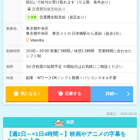
前払いで給与が受け取れます（※上限、条件あり）
交通費別途支給あり
交通費全額支給（規定あり）
交通費
東京都中央区
勤務地
東京都中央区 東京メトロ 日本橋駅から直結（徒歩1分）
Valextra
10:00～20:00 実働7.5時間／休憩1.5時間 営業時間に合わせた
勤務時間
シフト制
3か月程度の短期予定 ※開始日はお気軽にご相談ください
期間
副業・WワークOK
/
シフト勤務
/
パソコンスキル不要
特徴
気になる！
応募する
詳細へ
掲載日：2026.08.05
未読
【週2日～×1日4時間～】映画やアニメの字幕を