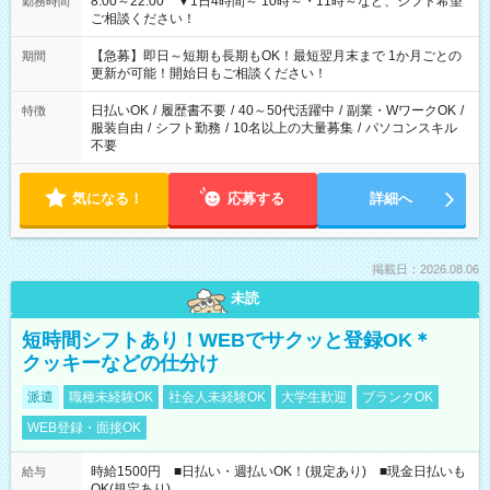
8:00～22:00 ▼1日4時間～ 10時～・11時～など、シフト希望
勤務時間
ご相談ください！
【急募】即日～短期も長期もOK！最短翌月末まで 1か月ごとの
期間
更新が可能！開始日もご相談ください！
日払いOK
/
履歴書不要
/
40～50代活躍中
/
副業・WワークOK
/
特徴
服装自由
/
シフト勤務
/
10名以上の大量募集
/
パソコンスキル
不要
気になる！
応募する
詳細へ
掲載日：2026.08.06
未読
短時間シフトあり！WEBでサクッと登録OK＊
クッキーなどの仕分け
派遣
職種未経験OK
社会人未経験OK
大学生歓迎
ブランクOK
WEB登録・面接OK
時給1500円 ■日払い・週払いOK！(規定あり) ■現金日払いも
給与
OK(規定あり)