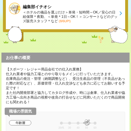
編集部イチオシ
＜ホテルの備品を運ぶだけ＞単発・短時間～OK／安心の日
給保障＊夜勤、＜単発＊1日～OK！＞コンサートなどのグッ
ズ販売スタッフ＊など
(8/6UP!)
お仕事の概要
【スポーツ・レジャー用品会社での仕入れ業務】
仕入れ業者や協力工場とのやり取りをメインに行っていただきます。
在庫商品の発注・管理（納期調整など）、受注生産品の管理（不良品があっ
た際の対応など）、原価管理・仕入れ交渉なども余力に応じてお願いする予
定です！
また社内開発部署と協力してカタログ作成や、時には倉庫、仕入れ業者や協
力工場へ出向き商品の視察や改良の打合せなどに同席いただくので商品開発
にも関われる！
職場の雰囲気
年齢層
20代
30
40
50
60