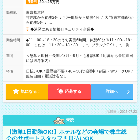
20～25万円
月収例
東京都港区
勤務地
竹芝駅から徒歩2分
/
浜松町駅から徒歩4分
/
大門(東京都)駅か
ら徒歩5分
/
…
◆港区にある情報セキュリティ企業◆
◆11：00～18：30のうち実働6時間、休憩60分 ※11：00～18：
勤務時間
00 または 11：30～18：30 。*。ブランクOK！。*。 例え
ば前職が、 在宅/財団法人/事務/コールセンター/受付/販売/カフェ
スタッフ スイーツ販売/ホテルフロント/化粧品販売/など 様々な
＜急募＞即日～長期／8月～9月～も相談OK！応募から最短即日
期間
業界から入社して活躍されています♪
には選考案内♪
日払いOK
/
履歴書不要
/
40～50代活躍中
/
副業・WワークOK
/
特徴
服装自由
/
電話対応なし
気になる！
応募する
詳細へ
掲載日：2026.07.23
未読
【激単1日勤務OK!】ホテルなどの会場で株主総
会のサポートスタッフ＊日払いOK