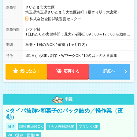
取れます。 ※手数料418円がかかります。 【過去試験日の収入
さいたま市大宮区
勤務地
例】 ・河合塾模擬試験 8:30～17:30（休憩1時間） 時給1,300円
埼玉県埼玉県さいたま市大宮区錦町（最寄り駅：大宮駅）
×8時間＝日収10,400円＋交通費 ※当日の役割により時給＋100
円の場合あり ・国家試験 7:00～13:30（休憩なし） 時給1,300
株式会社全国試験運営センター
円（役割手当＋100円）×6時間＝日収8,400円＋交通費 【試用期
間】試用期間なし
シフト制
勤務時間
1日あたりの実働時間：最大7時間/日 09：00～17：00 ※勤務時
間は 試験により異なります。
単発・1日のみOK / 短期（1ヶ月以内）
期間
週1日からOK / 副業・WワークOK / 10名以上の大量募集
特徴
気になる！
応募する
詳細へ
未読
<タイパ抜群>和菓子のパック詰め／軽作業（夜
勤）
派遣
職種未経験OK
社会人未経験OK
ブランクOK
WEB登録・面接OK