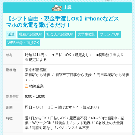
未読
【シフト自由・現金手渡しOK】iPhoneなどス
マホの充電を繋げるだけ！
派遣
職種未経験OK
社会人未経験OK
大学生歓迎
ブランクOK
WEB登録・面接OK
時給1414円～ ▼日払いOK（規定あり） ■初勤務手当あり
給与
※規定による
東京都新宿区
勤務地
新宿駅から徒歩
/
新宿三丁目駅から徒歩
/
高田馬場駅から徒歩
/
…
物流企業
9:00～18:00
勤務時間
即日～OK！ 1日～働けます＾＾（規定あり）
期間
週1日からOK
/
日払いOK
/
履歴書不要
/
40～50代活躍中
/
副
特徴
業・WワークOK
/
服装自由
/
シフト勤務
/
10名以上の大量募
集
/
電話対応なし
/
パソコンスキル不要