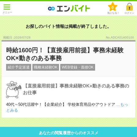
0
メニュー
気になる！
ログイン
お探しのバイト情報は掲載が終了しました。
掲載日 :2026
/
07
/
28
No.ADCA01400100
時給1600円！【直接雇用前提】事務未経験
OK×動きのある事務
紹介予定派遣
職種未経験OK
WEB登録・面接OK
【直接雇用前提】事務未経験OK×動きのある事務の
お仕事
40代～50代活躍中！【企業紹介】 学校体育用品やアウトドア
...もっ
とみる
あなたの閲覧履歴からのオススメ