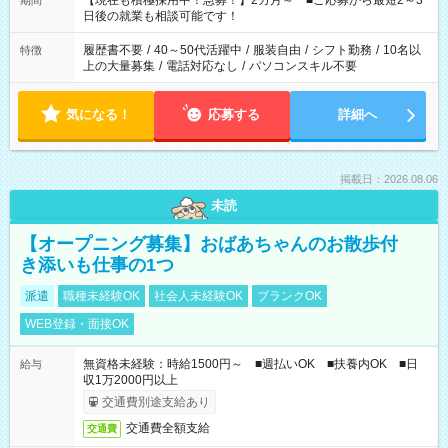
【現在も積極採用中！急募！】2カ月～ ■ご応募から最短2～3
期間
の方へ 今ご覧のお仕事で希望する勤務時間と、もう1つのお仕事
日後の就業も相談可能です！
の勤務時間。 合計で週40時間を超える場合は応募できません。
履歴書不要
/
40～50代活躍中
/
服装自由
/
シフト勤務
/
10名以
特徴
上の大量募集
/
電話対応なし
/
パソコンスキル不要
気になる！
応募する
詳細へ
掲載日：2026.08.06
未読
【オープニング募集】おばあちゃんのお散歩付
き添いも仕事の1つ
派遣
職種未経験OK
社会人未経験OK
ブランクOK
WEB登録・面接OK
無資格未経験：時給1500円～ ■週払いOK ■扶養内OK ■日
給与
収1万2000円以上
交通費別途支給あり
交通費全額支給
交通費