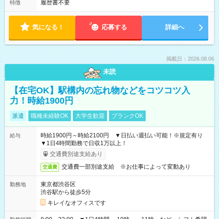
履歴書不要
特徴
気になる！
応募する
詳細へ
掲載日：2026.08.06
未読
【在宅OK】駅構内の忘れ物などをコツコツ入
力！時給1900円
派遣
職種未経験OK
大学生歓迎
ブランクOK
時給1900円～時給2100円 ▼日払い週払い可能！※規定有り
給与
▼1日4時間勤務で日収1万以上！
交通費別途支給あり
交通費一部別途支給 ※お仕事によって変動あり
交通費
東京都渋谷区
勤務地
渋谷駅から徒歩5分
キレイなオフィスです