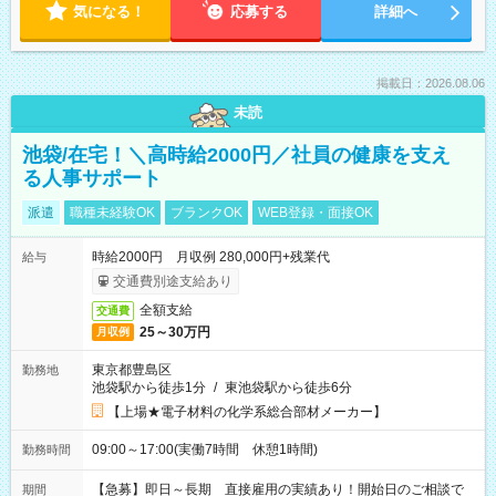
気になる！
応募する
詳細へ
掲載日：2026.08.06
未読
池袋/在宅！＼高時給2000円／社員の健康を支え
る人事サポート
派遣
職種未経験OK
ブランクOK
WEB登録・面接OK
時給2000円 月収例 280,000円+残業代
給与
交通費別途支給あり
全額支給
交通費
25～30万円
月収例
東京都豊島区
勤務地
池袋駅から徒歩1分
/
東池袋駅から徒歩6分
【上場★電子材料の化学系総合部材メーカー】
09:00～17:00(実働7時間 休憩1時間)
勤務時間
【急募】即日～長期 直接雇用の実績あり！開始日のご相談で
期間