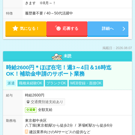
きます ※8月～！
履歴書不要
/
40～50代活躍中
特徴
気になる！
応募する
詳細へ
掲載日：2026.08.07
未読
時給2600円＊ほぼ在宅！週3～4日＆16時迄
OK！補助金申請のサポート業務
派遣
職種未経験OK
ブランクOK
WEB登録・面接OK
時給2600円
給与
交通費別途支給あり
全額支給
交通費
東京都中央区
勤務地
八丁堀(東京都)駅から徒歩2分
/
茅場町駅から徒歩6分
建設業界向けのAIサービスの提供など