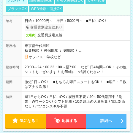
アルバイト
職種未経験OK
社会人未経験OK
大学生歓迎
ブランクOK
WEB登録・面接OK
日給：10000円～ 半日：5000円～ ■日払いOK！
給与
交通費別途支給あり
交通費規定支給
交通費
東京都千代田区
勤務地
秋葉原駅
/
神保町駅
/
麹町駅
/
…
オフィス・学校など
20:00～24：00 22：00～翌7:00 …など1日4時間～OK！ その他
勤務時間
シフトもございます！ お気軽にご相談ください！
激短1日～OK！ ■もちろん即日スタートもOK！ ■曜日・日数
期間
はアナタ次第！
週1日からOK
/
日払いOK
/
履歴書不要
/
40～50代活躍中
/
副
特徴
業・WワークOK
/
シフト勤務
/
10名以上の大量募集
/
電話対応
なし
/
パソコンスキル不要
気になる！
応募する
詳細へ