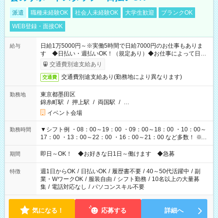
派遣
職種未経験OK
社会人未経験OK
大学生歓迎
ブランクOK
WEB登録・面接OK
日給1万5000円～※実働5時間で日給7000円のお仕事もありま
給与
す ◆日払い・週払いOK！（規定あり）◆お仕事によって日給
も異なります
交通費別途支給あり
交通費別途支給あり(勤務地により異なります)
交通費
東京都墨田区
勤務地
錦糸町駅
/
押上駅
/
両国駅
/
…
イベント会場
▼シフト例 ・08：00～19：00 ・09：00～18：00 ・10：00～
勤務時間
17：00 ・13：00～22：00 ・16：00～21：00 など多数！ ※お
仕事により勤務時間が異なります
即日～OK！ ◆お好きな日1日～働けます ◆急募
期間
週1日からOK
/
日払いOK
/
履歴書不要
/
40～50代活躍中
/
副
特徴
業・WワークOK
/
服装自由
/
シフト勤務
/
10名以上の大量募
集
/
電話対応なし
/
パソコンスキル不要
気になる！
応募する
詳細へ