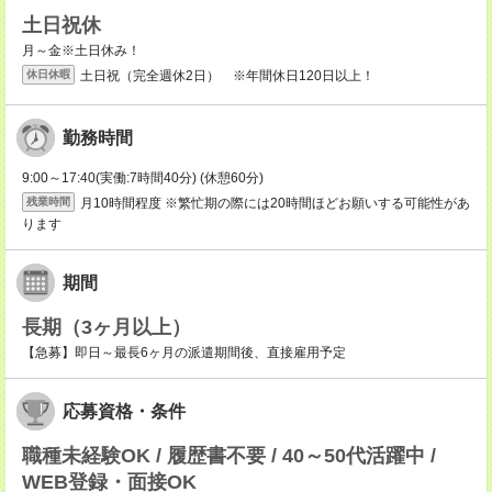
土日祝休
月～金※土日休み！
土日祝（完全週休2日） ※年間休日120日以上！
休日休暇
勤務時間
9:00～17:40(実働:7時間40分) (休憩60分)
月10時間程度 ※繁忙期の際には20時間ほどお願いする可能性があ
残業時間
ります
期間
長期（3ヶ月以上）
【急募】即日～最長6ヶ月の派遣期間後、直接雇用予定
応募資格・条件
職種未経験OK / 履歴書不要 / 40～50代活躍中 /
WEB登録・面接OK