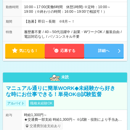
10:00～17:00(実働6時間 休憩1時間) ※定時：10:00～
勤務時間
19:00（※終わりの時間：16:00～19:00で相談可！）
【急募】即日～長期 ※8月～！
期間
履歴書不要
/
40～50代活躍中
/
副業・WワークOK
/
服装自由
/
特徴
電話対応なし
/
パソコンスキル不要
気になる！
応募する
詳細へ
未読
マニュアル通りに簡単WORK◆未経験から好き
な時にお仕事できる！単発OK◎試験監督
アルバイト
職種未経験OK
時給1,300円～
給与
★交通費一部支給 時給1,300円～ ※試験・役割により手当あり
※勤務回数により昇給あり 【即給（前払い）オプションあ
交通費別途支給あり
り！】 希望される場合、勤務から1週間ほどで給与の一部を受け