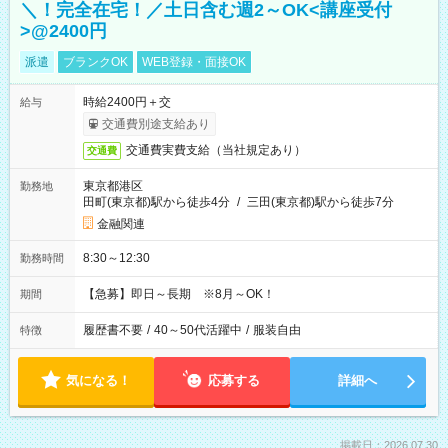
＼！完全在宅！／土日含む週2～OK<講座受付
>@2400円
派遣
ブランクOK
WEB登録・面接OK
時給2400円＋交
給与
交通費別途支給あり
交通費実費支給（当社規定あり）
交通費
東京都港区
勤務地
田町(東京都)駅から徒歩4分
/
三田(東京都)駅から徒歩7分
金融関連
8:30～12:30
勤務時間
【急募】即日～長期 ※8月～OK！
期間
履歴書不要
/
40～50代活躍中
/
服装自由
特徴
気になる！
応募する
詳細へ
掲載日：2026.07.30