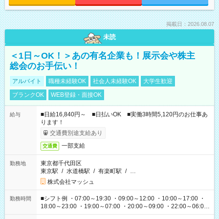
掲載日：2026.08.07
未読
＜1日～OK！＞あの有名企業も！展示会や株主
総会のお手伝い！
アルバイト
職種未経験OK
社会人未経験OK
大学生歓迎
ブランクOK
WEB登録・面接OK
■日給16,840円～ ■日払いOK ■実働3時間5,120円のお仕事あ
給与
ります！
交通費別途支給あり
一部支給
交通費
東京都千代田区
勤務地
東京駅
/
水道橋駅
/
有楽町駅
/
…
株式会社マッシュ
■シフト例 ・07:00～19:30 ・09:00～12:00 ・10:00～17:00 ・
勤務時間
18:00～23:00 ・19:00～07:00 ・20:00～09:00 ・22:00～06:00
etc ★最短で3時間で5,120円のお仕事から 15時間で2万円近く稼