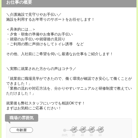
お仕事の概要
＼介護施設で見守りやお手伝い／
施設を利用するお年寄りのサポートをお任せします！
＜具体的には…＞
・夕食・朝食の準備やお食事のお手伝い
・就寝のお手伝いや就寝後の見回り
・ご利用の際に声掛けをしてトイレ誘導 など
その他、入社前にご希望を伺いし最適なお仕事をご紹介します！
＼実際に就業された方からの声はコチラ／
「就業前に職場見学ができたので、働く環境が確認でき安心して働くことが
できました！」
「業務の流れや対応方法を、分かりやすいマニュアルと研修制度で教えてい
ただけました！」
就業後も弊社スタッフにいつでも相談OKです！
まずはお気軽にご応募ください！
職場の雰囲気
年齢層
20代
30
40
50
60