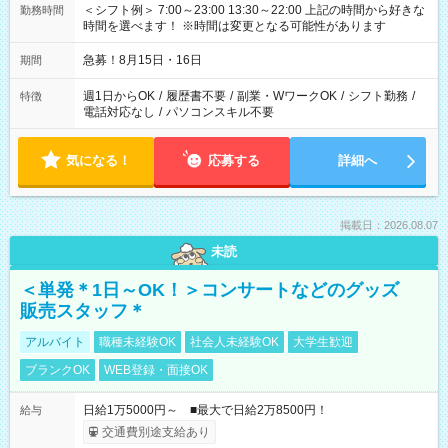
＜シフト例＞ 7:00～23:00 13:30～22:00 上記の時間から好きな
勤務時間
時間を選べます！ ※時間は変更となる可能性があります
急募！8月15日・16日
期間
週1日からOK
/
履歴書不要
/
副業・WワークOK
/
シフト勤務
/
特徴
電話対応なし
/
パソコンスキル不要
気になる！
応募する
詳細へ
掲載日：2026.08.07
未読
＜単発＊1日～OK！＞コンサートなどのグッズ
販売スタッフ＊
アルバイト
職種未経験OK
社会人未経験OK
大学生歓迎
ブランクOK
WEB登録・面接OK
日給1万5000円～ ■最大で日給2万8500円！
給与
交通費別途支給あり