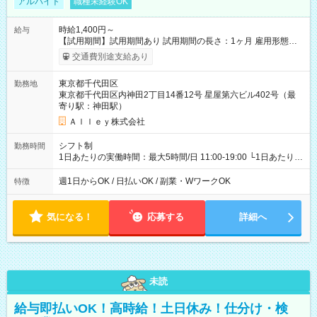
アルバイト
職種未経験OK
時給1,400円～
給与
【試用期間】試用期間あり 試用期間の長さ：1ヶ月 雇用形態、
給与は本採用時と同じです。
交通費別途支給あり
東京都千代田区
勤務地
東京都千代田区内神田2丁目14番12号 星屋第六ビル402号（最
寄り駅：神田駅）
Ａｌｌｅｙ株式会社
シフト制
勤務時間
1日あたりの実働時間：最大5時間/日 11:00-19:00 └1日あたりの
実働時間：1-5時間 └上記の時間帯内であれば、いつでも勤務可
能！ └平日・土曜日の中で、お好きな曜日でご勤務いただけま
週1日からOK / 日払いOK / 副業・WワークOK
特徴
す！ 【シフト例】 ・11:00～14:00 ・16:30～19:00 ・13:00～
18:00 などのように、自由な働き方が可能なお仕事です！
気になる！
応募する
詳細へ
未読
給与即払いOK！高時給！土日休み！仕分け・検