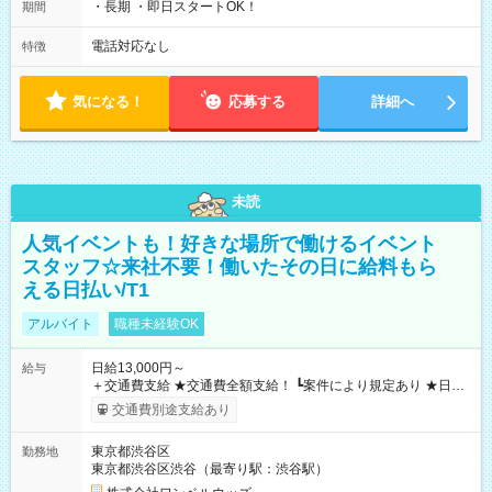
・長期 ・即日スタートOK！
期間
電話対応なし
特徴
気になる！
応募する
詳細へ
未読
人気イベントも！好きな場所で働けるイベント
スタッフ☆来社不要！働いたその日に給料もら
える日払い/T1
アルバイト
職種未経験OK
日給13,000円～
給与
＋交通費支給 ★交通費全額支給！ ┗案件により規定あり ★日払
いOK！（規定あり） ┗働いたその日に現金GET♪ お仕事後はコ
交通費別途支給あり
ンビニATMから 日払い分を引き落とせます！ 【試用期間】試
用期間なし
東京都渋谷区
勤務地
東京都渋谷区渋谷（最寄り駅：渋谷駅）