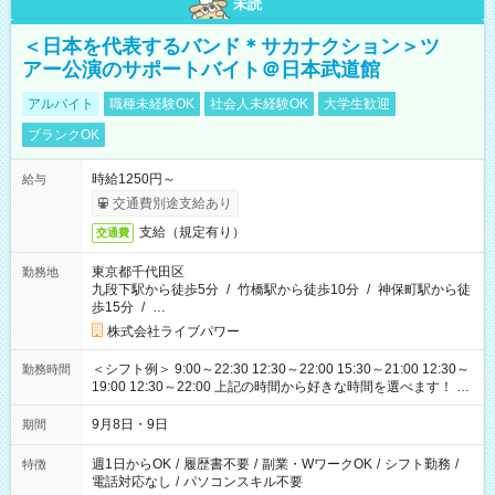
未読
＜日本を代表するバンド＊サカナクション＞ツ
アー公演のサポートバイト＠日本武道館
アルバイト
職種未経験OK
社会人未経験OK
大学生歓迎
ブランクOK
時給1250円～
給与
交通費別途支給あり
支給（規定有り）
交通費
東京都千代田区
勤務地
九段下駅から徒歩5分
/
竹橋駅から徒歩10分
/
神保町駅から徒
歩15分
/
…
株式会社ライブパワー
＜シフト例＞ 9:00～22:30 12:30～22:00 15:30～21:00 12:30～
勤務時間
19:00 12:30～22:00 上記の時間から好きな時間を選べます！ ※
時間は変更となる可能性があります
9月8日・9日
期間
週1日からOK
/
履歴書不要
/
副業・WワークOK
/
シフト勤務
/
特徴
電話対応なし
/
パソコンスキル不要