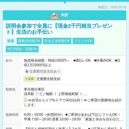
掲載日：2026.08.08
未読
説明会参加で全員に【現金2千円相当プレゼン
ト】生活のお手伝い
派遣
職種未経験OK
社会人未経験OK
ブランクOK
WEB登録・面接OK
無資格未経験：時給1500円～ ■週払いOK ■扶養内OK ■日
給与
収1万2000円以上
交通費別途支給あり
交通費全額支給
交通費
東京都台東区
勤務地
浅草駅
/
三ノ輪駅
/
上野御徒町駅
/
…
≪自宅からドアtoドアで30分以内！≫ご希望の勤務地を紹介
します。
9:00～18:00（休憩60分） ■ご希望があれば下記シフトもOK！
勤務時間
早番 7:00～16:00 遅番 10:00～19:00 「家族と休みを合わせた
い」 「余裕を持って夕飯の準備がしたい」 「できれば残業はし
たくない」 など、ご希望を教えてくださいね。 ※Wワーク希望