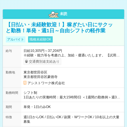
未読
【日払い・未経験歓迎！】稼ぎたい日にサクッ
と勤務！単発・週1日～自由シフトの軽作業
アルバイト
職種未経験OK
日給10,305円～37,204円
給与
※経験・能力等を考慮の上、加給・優遇いたします。 【試用期
間】試用期間なし
交通費別途支給あり
東京都世田谷区
勤務地
東京都世田谷区豪徳寺
アシストワーク株式会社
シフト制
勤務時間
1日あたりの実働時間：最大15時間/日 ＜1週間の勤務例＞週3回
勤務 勤務：月・水・金 休み：火・木・土・日 好きな時にお仕事
可能です！ ※1日あたりの最大実働時間は日勤、夜勤共に勤務し
単発・1日のみOK
期間
た時間になります。
週1日からOK / 日払いOK / 副業・WワークOK / 10名以上の大量
特徴
募集