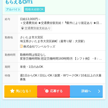
もらえる◎/T1
アルバイト
職種未経験OK
日給13,000円～
給与
＋交通費支給 ★交通費全額支給！ ┗案件により規定あり ★日払
いOK！（規定あり） ┗働いたその日に現金GET♪ お仕事後はコ
交通費別途支給あり
ンビニATMから 日払い分を引き落とせます！ 【試用期間】試
用期間なし
さいたま市大宮区
勤務地
埼玉県さいたま市大宮区錦町（最寄り駅：大宮駅）
株式会社ワンベルウッズ
勤務時間は指定なし
勤務時間
変形労働時間制 想定労働時間160時間/月 【シフト例】 ・8：00
～21：00
単発・1日のみOK
期間
週1日からOK / 日払いOK / 副業・WワークOK / 10名以上の大量
特徴
募集
気になる！
応募する
詳細へ