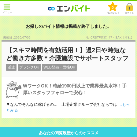
0
メニュー
気になる！
ログイン
お探しのバイト情報は掲載が終了しました。
掲載日 :2026
/
07
/
09
No.CRSTF東京_47・SAK【本社】
【スキマ時間を有効活用！】週2日や時短な
ど働き方多数＊介護施設でサポートスタッフ
派遣
ブランクOK
WEB登録・面接OK
WワークOK！時給1900円以上で業界最高水準！手
厚いスタッフフォローで安心！
▼なんでそんなに稼げるの... 上場企業グループ会社ならでは
...もっ
とみる
あなたの閲覧履歴からのオススメ