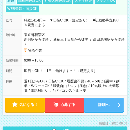
派遣
職種未経験OK
社会人未経験OK
大学生歓迎
ブランクOK
WEB登録・面接OK
時給1414円～ ▼日払いOK（規定あり） ■初勤務手当あり
給与
※規定による
東京都新宿区
勤務地
新宿駅から徒歩
/
新宿三丁目駅から徒歩
/
高田馬場駅から徒歩
/
…
物流企業
9:00～18:00
勤務時間
即日～OK！ 1日～働けます＾＾（規定あり）
期間
週1日からOK
/
日払いOK
/
履歴書不要
/
40～50代活躍中
/
副
特徴
業・WワークOK
/
服装自由
/
シフト勤務
/
10名以上の大量募
集
/
電話対応なし
/
パソコンスキル不要
気になる！
応募する
詳細へ
掲載日：2026.08.03