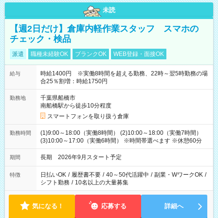
未読
【週2日だけ】倉庫内軽作業スタッフ スマホの
チェック・検品
派遣
職種未経験OK
ブランクOK
WEB登録・面接OK
時給1400円 ※実働8時間を超える勤務、22時～翌5時勤務の場
給与
合25％割増：時給1750円
千葉県船橋市
勤務地
南船橋駅から徒歩10分程度
スマートフォンを取り扱う倉庫
(1)9:00～18:00（実働8時間） (2)10:00～18:00（実働7時間）
勤務時間
(3)10:00～17:00（実働6時間） ※時間帯選べます ※休憩60分
長期 2026年9月スタート予定
期間
日払いOK
/
履歴書不要
/
40～50代活躍中
/
副業・WワークOK
/
特徴
シフト勤務
/
10名以上の大量募集
気になる！
応募する
詳細へ