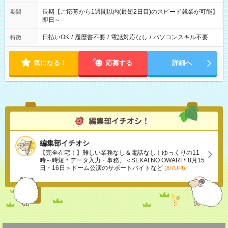
長期【ご応募から1週間以内(最短2日目)のスピード就業が可能】
期間
即日～
日払いOK
/
履歴書不要
/
電話対応なし
/
パソコンスキル不要
特徴
気になる！
応募する
詳細へ
編集部イチオシ
【完全在宅！】難しい業務なし＆電話なし！ゆっくりの11
時～時短＊データ入力・事務、＜SEKAI NO OWARI＊8月15
日・16日＞ドーム公演のサポートバイトなど
(8/7UP!)