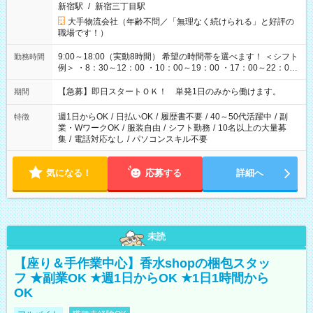
新宿駅
/
新宿三丁目駅
大手物流会社（年齢不問／「無理なく続けられる」と好評の
職場です！）
9:00～18:00（実動8時間） 希望の時間帯を選べます！ ＜シフト
勤務時間
例＞ ・8：30～12：00 ・10：00～19：00 ・17：00～22：00
・13：00～22：00 ・22：00～翌6：00 など
【急募】即日スタートＯＫ！ 単発1日のみから働けます。
期間
週1日からOK
/
日払いOK
/
履歴書不要
/
40～50代活躍中
/
副
特徴
業・WワークOK
/
服装自由
/
シフト勤務
/
10名以上の大量募
集
/
電話対応なし
/
パソコンスキル不要
気になる！
応募する
詳細へ
未読
【座り＆手作業中心】香水shopの梱包スタッ
フ ★副業OK ★週1日からOK ★1日1時間から
OK