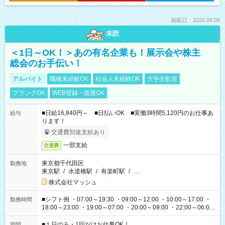
掲載日：2026.08.08
未読
＜1日～OK！＞あの有名企業も！展示会や株主
総会のお手伝い！
アルバイト
職種未経験OK
社会人未経験OK
大学生歓迎
ブランクOK
WEB登録・面接OK
■日給16,840円～ ■日払いOK ■実働3時間5,120円のお仕事あ
給与
ります！
交通費別途支給あり
一部支給
交通費
東京都千代田区
勤務地
東京駅
/
水道橋駅
/
有楽町駅
/
…
株式会社マッシュ
■シフト例 ・07:00～19:30 ・09:00～12:00 ・10:00～17:00 ・
勤務時間
18:00～23:00 ・19:00～07:00 ・20:00～09:00 ・22:00～06:00
etc ★最短で3時間で5,120円のお仕事から 15時間で2万円近く稼
げるお仕事も！ ご希望のお時間に合わせてご紹介！ ※シフトは
■１日のみ・1回だけお仕事OK！
期間