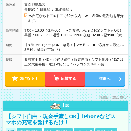
東京都豊島区
勤務地
巣鴨駅
/
目白駅
/
北池袋駅
/
…
≪自宅からドアtoドアで30分以内！≫ご希望の勤務地を紹介
します。
9:00～18:00（休憩60分） ■ご希望があれば下記シフトもOK！
勤務時間
早番 7:00～16:00 遅番 10:00～19:00 夜勤 16:30～翌9:30 「家族
と休みを合わせたい」 「余裕を持って夕飯の準備がしたい」
「できれば残業はしたくない」 など、ご希望を教えてください
【8月中のスタートOK！急募！】2カ月～ ■ご応募から最短2～
期間
ね。 ※Wワーク希望の方へ 今ご覧のお仕事で希望する勤務時間
3日後に就業が可能です！
と、もう1つのお仕事の勤務時間。 合計で週40時間を超える場
合は応募できません。
履歴書不要
/
40～50代活躍中
/
服装自由
/
シフト勤務
/
10名以
特徴
上の大量募集
/
電話対応なし
/
パソコンスキル不要
気になる！
応募する
詳細へ
掲載日：2026.08.07
未読
【シフト自由・現金手渡しOK】iPhoneなどス
マホの充電を繋げるだけ！