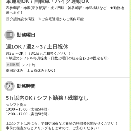
車通勤OK / 自転車・バイク通勤OK
表参道駅・赤坂(東京都)駅・虎ノ門駅・神谷町駅・赤羽橋駅など ★勤務地
選べます！
介護施設や病院 ※ご自宅近辺からご案内可能
勤務曜日
週1OK / 週2～3 / 土日祝休
週2日～OK！（週1日もご相談ください！）
※希望のシフトを毎月提出（日数と曜日の組み合わせや固定も可）
シフト制
休日休暇
※固定休み、土日祝休みもOK！
勤務時間
5ｈ以内OK / シフト勤務 / 残業なし
≪シフト例≫
10:00～15:00（実働5時間）
12:00～17:00（実働5時間）
上記シフト以外にも、早朝や深夜など希望の時間帯お聞かせください！
事前に担当からヒアリングもしますので、ご安心ください！