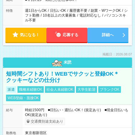
現場によって異なります。 ※勿論、休憩時間はあるのでご安心
ください！
週1日からOK
/
日払いOK
/
履歴書不要
/
副業・WワークOK
/
シ
特徴
フト勤務
/
10名以上の大量募集
/
電話対応なし
/
パソコンスキ
ル不要
気になる！
応募する
詳細へ
掲載日：2026.08.07
未読
短時間シフトあり！WEBでサクッと登録OK＊
クッキーなどの仕分け
派遣
職種未経験OK
社会人未経験OK
大学生歓迎
ブランクOK
WEB登録・面接OK
時給1500円 ■日払い・週払いOK！(規定あり) ■現金日払いも
給与
OK(規定あり)
交通費別途支給あり
東京都新宿区
勤務地