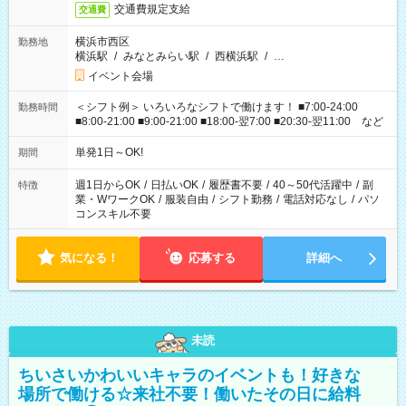
交通費規定支給
交通費
横浜市西区
勤務地
横浜駅
/
みなとみらい駅
/
西横浜駅
/
…
イベント会場
＜シフト例＞ いろいろなシフトで働けます！ ■7:00-24:00
勤務時間
■8:00-21:00 ■9:00-21:00 ■18:00-翌7:00 ■20:30-翌11:00 など
単発1日～OK!
期間
週1日からOK
/
日払いOK
/
履歴書不要
/
40～50代活躍中
/
副
特徴
業・WワークOK
/
服装自由
/
シフト勤務
/
電話対応なし
/
パソ
コンスキル不要
気になる！
応募する
詳細へ
未読
ちいさいかわいいキャラのイベントも！好きな
場所で働ける☆来社不要！働いたその日に給料