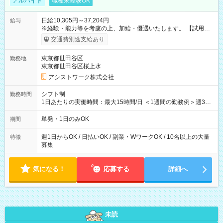
アルバイト
職種未経験OK
日給10,305円～37,204円
給与
※経験・能力等を考慮の上、加給・優遇いたします。 【試用期
間】試用期間なし
交通費別途支給あり
東京都世田谷区
勤務地
東京都世田谷区桜上水
アシストワーク株式会社
シフト制
勤務時間
1日あたりの実働時間：最大15時間/日 ＜1週間の勤務例＞週3回
勤務 勤務：月・水・金 休み：火・木・土・日 好きな時にお仕事
可能です！ ※1日あたりの最大実働時間は日勤、夜勤共に勤務し
単発・1日のみOK
期間
た時間になります。
週1日からOK / 日払いOK / 副業・WワークOK / 10名以上の大量
特徴
募集
気になる！
応募する
詳細へ
未読