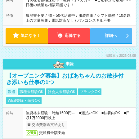
【現在も積極採用中！急募！】2カ月～ ■ご応募から最短2～3
期間
の方へ 今ご覧のお仕事で希望する勤務時間と、もう1つのお仕事
日後の就業も相談可能です！
の勤務時間。 合計で週40時間を超える場合は応募できません。
履歴書不要
/
40～50代活躍中
/
服装自由
/
シフト勤務
/
10名以
特徴
上の大量募集
/
電話対応なし
/
パソコンスキル不要
気になる！
応募する
詳細へ
掲載日：2026.08.08
未読
【オープニング募集】おばあちゃんのお散歩付
き添いも仕事の1つ
派遣
職種未経験OK
社会人未経験OK
ブランクOK
WEB登録・面接OK
無資格未経験：時給1500円～ ■週払いOK ■扶養内OK ■日
給与
収1万2000円以上
交通費別途支給あり
交通費全額支給
交通費