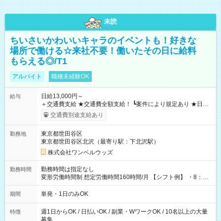
未読
ちいさいかわいいキャラのイベントも！好きな
場所で働ける☆来社不要！働いたその日に給料
もらえる◎/T1
アルバイト
職種未経験OK
日給13,000円～
給与
＋交通費支給 ★交通費全額支給！ ┗案件により規定あり ★日払
いOK！（規定あり） ┗働いたその日に現金GET♪ お仕事後はコ
交通費別途支給あり
ンビニATMから 日払い分を引き落とせます！ 【試用期間】試
用期間なし
東京都世田谷区
勤務地
東京都世田谷区北沢（最寄り駅：下北沢駅）
株式会社ワンベルウッズ
勤務時間は指定なし
勤務時間
変形労働時間制 想定労働時間160時間/月 【シフト例】 ・8：00
～21：00
単発・1日のみOK
期間
週1日からOK / 日払いOK / 副業・WワークOK / 10名以上の大量
特徴
募集