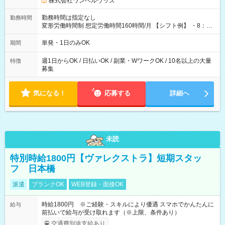
株式会社ワンベルウッズ
勤務時間は指定なし
勤務時間
変形労働時間制 想定労働時間160時間/月 【シフト例】 ・8：00
～21：00
単発・1日のみOK
期間
週1日からOK / 日払いOK / 副業・WワークOK / 10名以上の大量
特徴
募集
気になる！
応募する
詳細へ
未読
特別時給1800円【ヴァレクストラ】短期スタッ
フ 日本橋
派遣
ブランクOK
WEB登録・面接OK
時給1800円 ※ご経験・スキルにより優遇 スマホでかんたんに
給与
前払いで給与が受け取れます（※上限、条件あり）
交通費別途支給あり