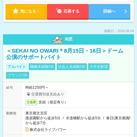
気になる！
応募する
詳細へ
掲載日：2026.08.04
未読
＜SEKAI NO OWARI＊8月15日・16日＞ドーム
公演のサポートバイト
アルバイト
職種未経験OK
社会人未経験OK
大学生歓迎
ブランクOK
時給1250円～
給与
交通費別途支給あり
支給（規定有り）
交通費
東京都文京区
勤務地
後楽園駅から徒歩5分
/
水道橋駅から徒歩5分
/
春日(東京都)駅
から徒歩7分
株式会社ライブパワー