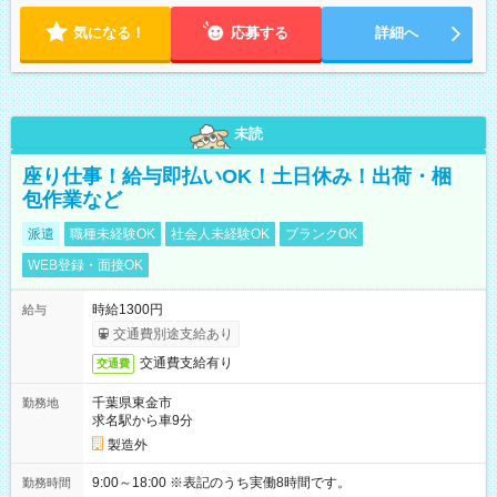
気になる！
応募する
詳細へ
未読
座り仕事！給与即払いOK！土日休み！出荷・梱
包作業など
派遣
職種未経験OK
社会人未経験OK
ブランクOK
WEB登録・面接OK
時給1300円
給与
交通費別途支給あり
交通費支給有り
交通費
千葉県東金市
勤務地
求名駅から車9分
製造外
9:00～18:00 ※表記のうち実働8時間です。
勤務時間