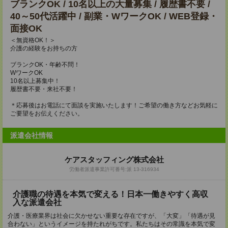
ブランクOK / 10名以上の大量募集 / 履歴書不要 /
40～50代活躍中 / 副業・WワークOK / WEB登録・
面接OK
＜無資格OK！＞
介護の経験をお持ちの方
ブランクOK・年齢不問！
WワークOK
10名以上募集中！
履歴書不要・来社不要！
＊応募後はお電話にて面談を実施いたします！ご希望の働き方などお気軽に
ご要望をお伝えください。
派遣会社情報
ケアスタッフィング株式会社
労働者派遣事業許可番号:派 13-316934
介護職の待遇を本気で変える！日本一働きやすく高収
入な派遣会社
介護・医療業界は社会に欠かせない重要な存在ですが、「大変」「待遇が見
合わない」というイメージを持たれがちです。私たちはその常識を本気で変