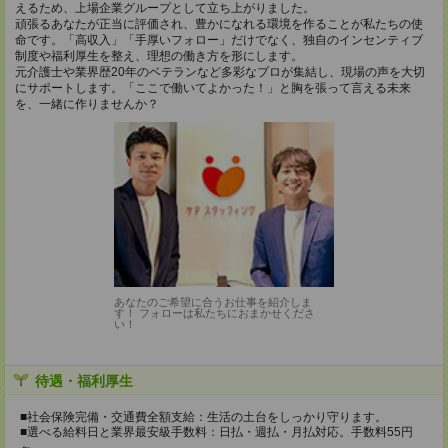
えるため、上場企業グループとして立ち上がりました。
頑張るあなたが正当に評価され、豊かになれる環境を作ることが私たちの使
命です。「高収入」「手厚いフォロー」だけでなく、独自のインセンティブ
制度や福利厚生を整え、理想の働き方を形にします。
元介護士や業界歴20年のベテランなど多彩なプロが集結し、現場の声を大切
にサポートします。「ここで働いてよかった！」と胸を張って言える未来
を、一緒に作りませんか？
あなたのご希望に合うお仕事を紹介しま
す！ フォローは私たちにおまかせくださ
い！
待遇・福利厚生
■社会保険完備・交通費全額支給：生活の土台をしっかり守ります。
■選べる給料日と業界最安級手数料：日払・週払・月払対応。手数料55円
～。