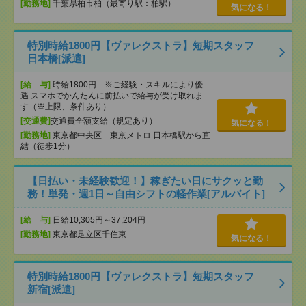
[勤務地]
千葉県柏市柏（最寄り駅：柏駅）
気になる！
特別時給1800円【ヴァレクストラ】短期スタッフ
日本橋[派遣]
[給 与]
時給1800円 ※ご経験・スキルにより優
遇 スマホでかんたんに前払いで給与が受け取れま
す（※上限、条件あり）
[交通費]
交通費全額支給（規定あり）
気になる！
[勤務地]
東京都中央区 東京メトロ 日本橋駅から直
結（徒歩1分）
【日払い・未経験歓迎！】稼ぎたい日にサクッと勤
務！単発・週1日～自由シフトの軽作業[アルバイト]
[給 与]
日給10,305円～37,204円
[勤務地]
東京都足立区千住東
気になる！
特別時給1800円【ヴァレクストラ】短期スタッフ
新宿[派遣]