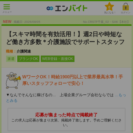
0
メニュー
気になる！
ログイン
NEW
掲載日 :2026
/
08
/
05
No.CRSTF千葉_02・SAK【本社】
【スキマ時間を有効活用！】週2日や時短な
ど働き方多数＊介護施設でサポートスタッフ
職種：
介護関連
派遣
ブランクOK
WEB登録・面接OK
WワークOK！時給1900円以上で業界最高水準！手
厚いスタッフフォローで安心！
▼なんでそんなに稼げるの... 上場企業グループ会社ならでは
...もっ
とみる
応募が集まった時点で掲載終了
この求人は応募が集まり次第、掲載終了致します。予めご理解くださ
い。