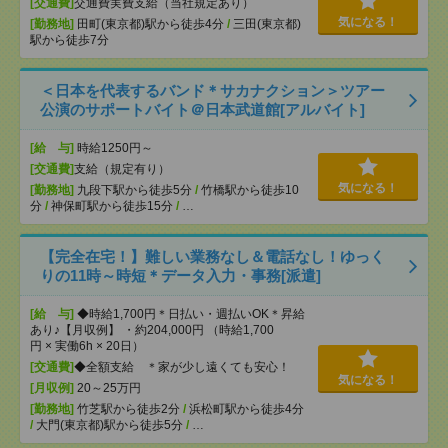
[交通費]
交通費実費支給（当社規定あり）
気になる！
[勤務地]
田町(東京都)駅から徒歩4分
/
三田(東京都)
駅から徒歩7分
＜日本を代表するバンド＊サカナクション＞ツアー
公演のサポートバイト＠日本武道館[アルバイト]
[給 与]
時給1250円～
[交通費]
支給（規定有り）
気になる！
[勤務地]
九段下駅から徒歩5分
/
竹橋駅から徒歩10
分
/
神保町駅から徒歩15分
/
…
【完全在宅！】難しい業務なし＆電話なし！ゆっく
りの11時～時短＊データ入力・事務[派遣]
[給 与]
◆時給1,700円＊日払い・週払いOK＊昇給
あり♪【月収例】 ・約204,000円 （時給1,700
円 × 実働6h × 20日）
[交通費]
◆全額支給 ＊家が少し遠くても安心！
気になる！
[月収例]
20～25万円
[勤務地]
竹芝駅から徒歩2分
/
浜松町駅から徒歩4分
/
大門(東京都)駅から徒歩5分
/
…