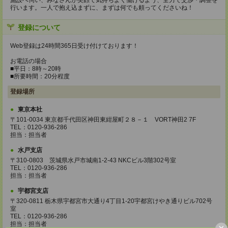
施設へ伺い、みなさんが笑顔で気持ちよく働けるよう、全力で交渉・調整を
行います。一人で抱え込まずに、まずは何でも頼ってくださいね！
登録について
Web登録は24時間365日受け付けております！
お電話の場合
■平日：8時～20時
■所要時間：20分程度
登録場所
東京本社
〒101-0034 東京都千代田区神田東紺屋町２８－１ VORT神田2 7F
TEL：0120-936-286
担当：担当者
水戸支店
〒310-0803 茨城県水戸市城南1-2-43 NKCビル3階302号室
TEL：0120-936-286
担当：担当者
宇都宮支店
〒320-0811 栃木県宇都宮市大通り4丁目1-20宇都宮けやき通りビル702号
室
TEL：0120-936-286
担当：担当者
×