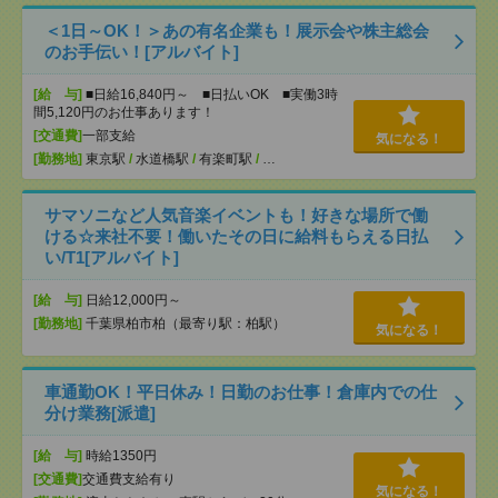
＜1日～OK！＞あの有名企業も！展示会や株主総会
のお手伝い！[アルバイト]
[給 与]
■日給16,840円～ ■日払いOK ■実働3時
間5,120円のお仕事あります！
[交通費]
一部支給
気になる！
[勤務地]
東京駅
/
水道橋駅
/
有楽町駅
/
…
サマソニなど人気音楽イベントも！好きな場所で働
ける☆来社不要！働いたその日に給料もらえる日払
い/T1[アルバイト]
[給 与]
日給12,000円～
[勤務地]
千葉県柏市柏（最寄り駅：柏駅）
気になる！
車通勤OK！平日休み！日勤のお仕事！倉庫内での仕
分け業務[派遣]
[給 与]
時給1350円
[交通費]
交通費支給有り
気になる！