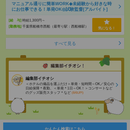
マニュアル通りに簡単WORK◆未経験から好きな時
にお仕事できる！単発OK◎試験監督[アルバイト]
[給 与]
時給1,300円～
[勤務地]
千葉県船橋市西船（最寄り駅：西船橋駅）
気になる！
すべて見る
編集部イチオシ
＜ホテルの備品を運ぶだけ＞単発・短時間～OK／安心の
日給保障＊夜勤、＜単発＊1日～OK！＞コンサートなど
のグッズ販売スタッフ＊など
(8/6UP!)
かんたん検索はこちら