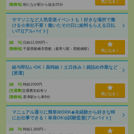
気になる！
[勤務地]
柏たなか駅から徒歩25分
サマソニなど人気音楽イベントも！好きな場所で働
ける☆来社不要！働いたその日に給料もらえる日払
い/T1[アルバイト]
[給 与]
日給12,000円～
[勤務地]
千葉県船橋市西船（最寄り駅：西船橋駅）
気になる！
給与即払いOK！高時給！土日休み！袋詰め作業など
[派遣]
[給 与]
時給1500円
[交通費]
交通費支給有り
気になる！
[勤務地]
君津駅から車9分
マニュアル通りに簡単WORK◆未経験から好きな時
にお仕事できる！単発OK◎試験監督[アルバイト]
[給 与]
時給1,300円～