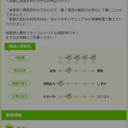
＼実際に就業された方からの声はコチラ／
「就業前に職場見学ができたので、働く環境が確認でき安心して働くことが
できました！」
「業務の流れや対応方法を、分かりやすいマニュアルと研修制度で教えてい
ただけました！」
就業後も弊社スタッフにいつでも相談OKです！
まずはお気軽にご応募ください！
職場の雰囲気
年齢層
20代
30
40
50
60
男女比率
女性
男性
職場の様子
活気あり
しずか
仕事の仕方
テキパキ
コツコツ
募集情報