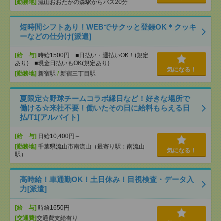
[勤務地]
流山おおたかの森駅からバス20分
短時間シフトあり！WEBでサクッと登録OK＊クッキ
ーなどの仕分け[派遣]
[給 与]
時給1500円 ■日払い・週払いOK！(規定
あり) ■現金日払いもOK(規定あり)
気になる！
[勤務地]
新宿駅
/
新宿三丁目駅
夏限定☆野球チームコラボ縁日など！好きな場所で
働ける☆来社不要！働いたその日に給料もらえる日
払/T1[アルバイト]
[給 与]
日給10,400円～
[勤務地]
千葉県流山市南流山（最寄り駅：南流山
気になる！
駅）
高時給！車通勤OK！土日休み！目視検査・データ入
力[派遣]
[給 与]
時給1650円
[交通費]
交通費支給有り