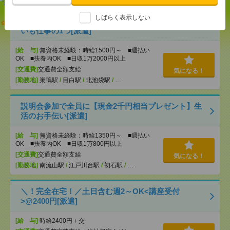
しばらく表示しない
【オープニング募集】おばあちゃんのお散歩付き添
いも仕事の1つ[派遣]
[給 与]
無資格未経験：時給1500円～ ■週払い
OK ■扶養内OK ■日収1万2000円以上
[交通費]
交通費全額支給
気になる！
[勤務地]
巣鴨駅
/
目白駅
/
北池袋駅
/
…
説明会参加で全員に【現金2千円相当プレゼント】生
活のお手伝い[派遣]
[給 与]
無資格未経験：時給1350円～ ■週払い
OK ■扶養内OK ■日収1万800円以上
[交通費]
交通費全額支給
気になる！
[勤務地]
南流山駅
/
江戸川台駅
/
初石駅
/
…
＼！完全在宅！／土日含む週2～OK<講座受付
>@2400円[派遣]
[給 与]
時給2400円＋交