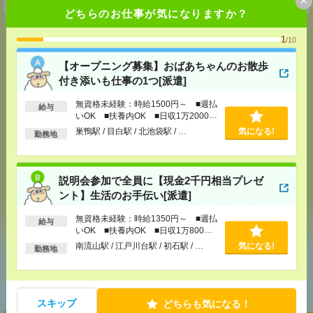
どちらのお仕事が気になりますか？
1
/10
【オープニング募集】おばあちゃんのお散歩
応募ページへ
付き添いも仕事の1つ[派遣]
無資格未経験：時給1500円～ ■週払
給与
いOK ■扶養内OK ■日収1万2000円
気になる！
電話応募
以上
巣鴨駅 / 目白駅 / 北池袋駅 / …
気になる!
勤務地
メール
LINE
で送る
で送る
説明会参加で全員に【現金2千円相当プレゼ
ント】生活のお手伝い[派遣]
シェア
ツイート
ブックマーク
無資格未経験：時給1350円～ ■週払
給与
いOK ■扶養内OK ■日収1万800円
以上
南流山駅 / 江戸川台駅 / 初石駅 / …
気になる!
勤務地
あなたの閲覧履歴からの
おすすめ
スキップ
どちらも気になる！