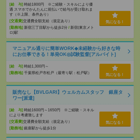
[給 与]
時給1800円 ※ご経験・スキルにより優
遇 スマホでかんたんに前払いで給与が受け取れま
す（※上限、条件あり）
[交通費]
交通費全額支給（規定あり）
気になる！
[勤務地]
新宿三丁目駅から徒歩2分
/
新宿(東京メト
ロ)駅
マニュアル通りに簡単WORK◆未経験から好きな時
にお仕事できる！単発OK◎試験監督[アルバイト]
[給 与]
時給1,300円～
[勤務地]
千葉県松戸市松戸（最寄り駅：松戸駅）
気になる！
販売なし【BVLGARI】ウェルカムスタッフ 銀座タ
ワー[派遣]
[給 与]
時給1600円～1650円 ※ご経験・スキル
により考慮致します
[交通費]
交通費全額支給（規定あり）
気になる！
[勤務地]
銀座駅から徒歩1分