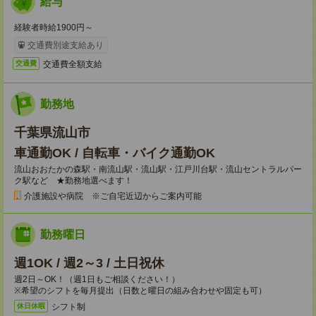
給与
経験者時給1900円～
交通費別途支給あり
交通費全額支給
交通費
勤務地
千葉県流山市
車通勤OK / 自転車・バイク通勤OK
流山おおたかの森駅・南流山駅・流山駅・江戸川台駅・流山セントラルパー
ク駅など ★勤務地選べます！
介護施設や病院 ※ご自宅近辺からご案内可能
勤務曜日
週1OK / 週2～3 / 土日祝休
週2日～OK！（週1日もご相談ください！）
※希望のシフトを毎月提出（日数と曜日の組み合わせや固定も可）
シフト制
休日休暇