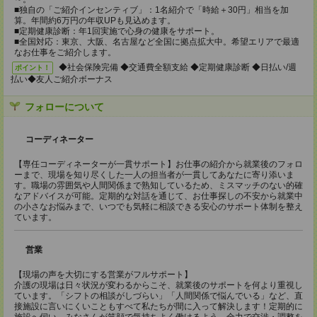
■独自の「ご紹介インセンティブ」：1名紹介で「時給＋30円」相当を加
算。年間約6万円の年収UPも見込めます。
■定期健康診断：年1回実施で心身の健康をサポート。
■全国対応：東京、大阪、名古屋など全国に拠点拡大中。希望エリアで最適
なお仕事をご紹介します。
◆社会保険完備 ◆交通費全額支給 ◆定期健康診断 ◆日払い/週
ポイント！
払い◆友人ご紹介ボーナス
フォローについて
コーディネーター
【専任コーディネーターが一貫サポート】お仕事の紹介から就業後のフォロ
ーまで、現場を知り尽くした一人の担当者が一貫してあなたに寄り添いま
す。職場の雰囲気や人間関係まで熟知しているため、ミスマッチのない的確
なアドバイスが可能。定期的な対話を通じて、お仕事探しの不安から就業中
の小さなお悩みまで、いつでも気軽に相談できる安心のサポート体制を整え
ています。
営業
【現場の声を大切にする営業がフルサポート】
介護の現場は日々状況が変わるからこそ、就業後のサポートを何より重視し
ています。「シフトの相談がしづらい」「人間関係で悩んでいる」など、直
接施設に言いにくいこともすべて私たちが間に入って解決します！定期的に