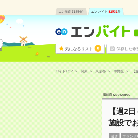
エン派遣
71454
件
エン バイト
82531
件
0
気になるリスト
保存した希
バイトTOP
関東
東京都
中野区
【週
掲載日 :
2026
/
08
/
02
【週2日
施設で
派遣
ブランク