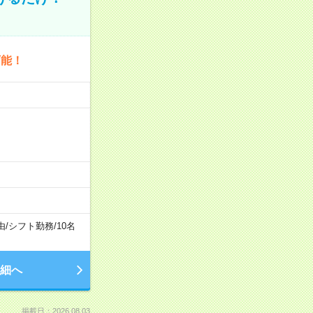
可能！
由
/
シフト勤務
/
10名
細へ
掲載日：2026.08.03