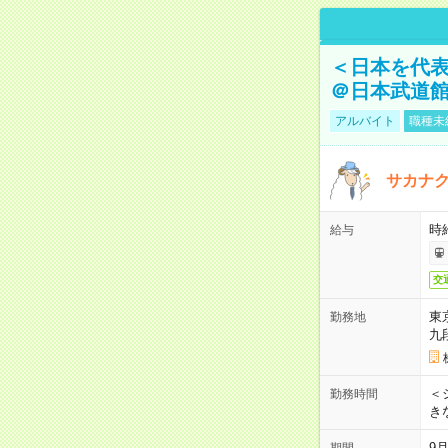
＜日本を代
＠日本武道
アルバイト
職種未
サカナク
時
給与
交
東
勤務地
九
＜シ
勤務時間
き
9
期間