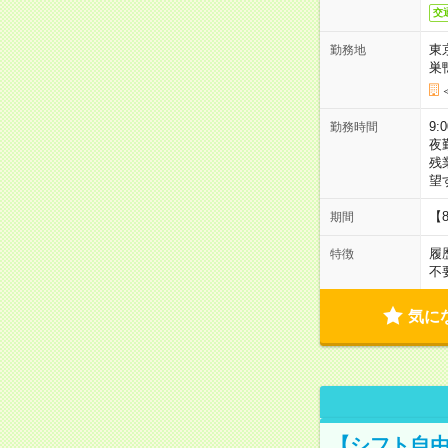
交
東
勤務地
巣
9:
勤務時間
夜
残
望
【
期間
履
特徴
不
気に
【シフト自由