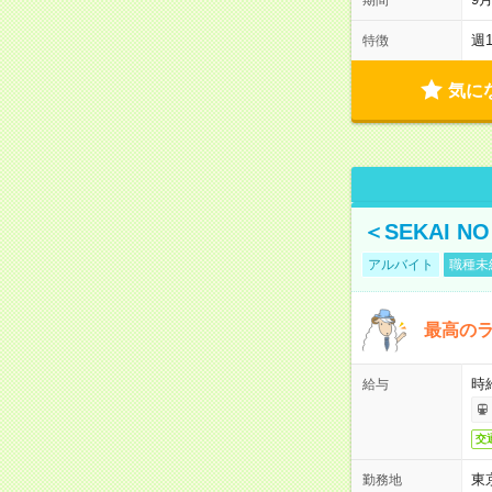
週
特徴
気に
＜SEKAI 
アルバイト
職種未
最高のラ
時
給与
交
東
勤務地