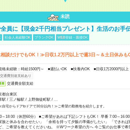
未読
全員に【現金2千円相当プレゼント】生活のお手
K
社会人未経験OK
ブランクOK
WEB登録・面接OK
相談だけでもOK！≫日収1.2万円以上で週3日～＆土日休みも
資格未経験：時給1500円～ ■週払いOK ■扶養内OK ■日収1万2000円以上
交通費別途支給あり
交通費全額支給
通費
京都台東区
草駅
/
三ノ輪駅
/
上野御徒町駅
/
…
≪自宅からドアtoドアで30分以内！≫ご希望の勤務地を紹介します。
00～18:00（休憩60分） ■ご希望があれば下記シフトもOK！ 早番 7:00～16:00 遅
家族と休みを合わせたい」 「余裕を持って夕飯の準備がしたい」 「できれば
ど、ご希望を教えてくださいね。 ※Wワーク希望の方へ 今ご覧のお仕事で希