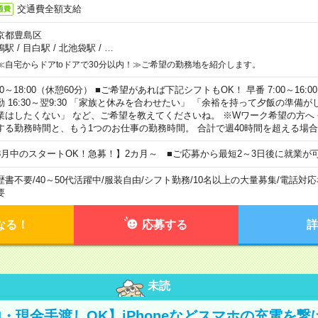
交通費全額支給
通費
京都豊島区
鴨駅
/
目白駅
/
北池袋駅
/
…
≪自宅からドアtoドアで30分以内！≫ご希望の勤務地を紹介します。
00～18:00（休憩60分） ■ご希望があれば下記シフトもOK！ 早番 7:00～16:00 遅
勤 16:30～翌9:30 「家族と休みを合わせたい」 「余裕を持って夕飯の準備
業はしたくない」 など、ご希望を教えてくださいね。 ※Wワーク希望の方へ
する勤務時間と、もう1つのお仕事の勤務時間。 合計で週40時間を超える場
8月中のスタートOK！急募！】2カ月～ ■ご応募から最短2～3日後に就業が
歴書不要
/
40～50代活躍中
/
服装自由
/
シフト勤務
/
10名以上の大量募集
/
電話対応
要
なる！
応募する
詳
未読
・現金手渡しOK】iPhoneなどスマホの充電を繋