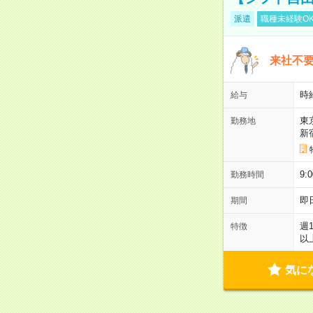
派遣
職種未経験O
来社不要
時
給与
東
勤務地
新
9:
勤務時間
即
期間
週
特徴
以
気に