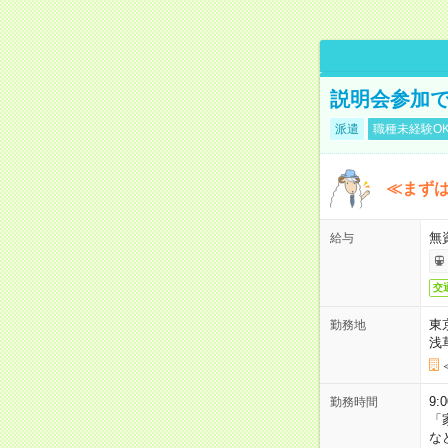
説明会参加で
派遣
職種未経験O
≪まずは
無
給与
交
東
勤務地
浅
9:
勤務時間
「
な