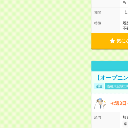
も
【
期間
履
特徴
不
気に
【オープニン
派遣
職種未経験O
≪週3日
無
給与