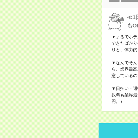
≪1
もO
▼まるでホテ
できたばかり
りと、体力的
▼なんでそん
ら、業界最高
意しているの
▼日払い・週
数料も業界最
円。）