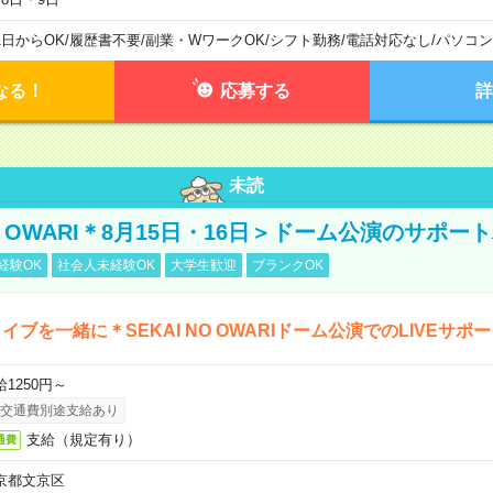
1日からOK
/
履歴書不要
/
副業・WワークOK
/
シフト勤務
/
電話対応なし
/
パソコン
なる！
応募する
詳
未読
NO OWARI＊8月15日・16日＞ドーム公演のサポー
経験OK
社会人未経験OK
大学生歓迎
ブランクOK
イブを一緒に＊SEKAI NO OWARIドーム公演でのLIVEサポ
給1250円～
交通費別途支給あり
支給（規定有り）
通費
京都文京区