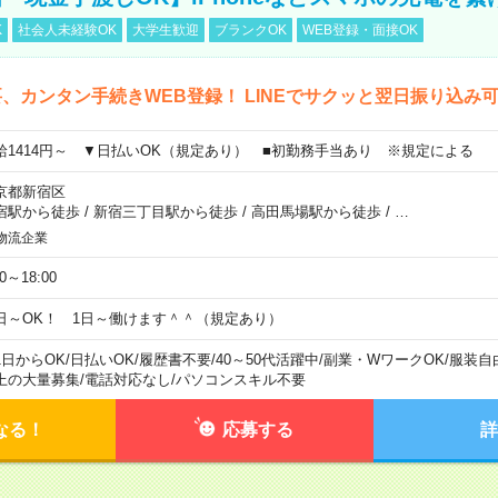
K
社会人未経験OK
大学生歓迎
ブランクOK
WEB登録・面接OK
、カンタン手続きWEB登録！ LINEでサクッと翌日振り込み
給1414円～ ▼日払いOK（規定あり） ■初勤務手当あり ※規定による
京都新宿区
宿駅から徒歩
/
新宿三丁目駅から徒歩
/
高田馬場駅から徒歩
/
…
物流企業
00～18:00
日～OK！ 1日～働けます＾＾（規定あり）
1日からOK
/
日払いOK
/
履歴書不要
/
40～50代活躍中
/
副業・WワークOK
/
服装自
上の大量募集
/
電話対応なし
/
パソコンスキル不要
なる！
応募する
詳