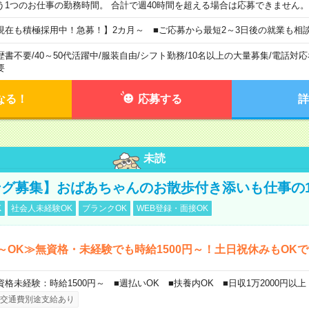
う1つのお仕事の勤務時間。 合計で週40時間を超える場合は応募できません。
現在も積極採用中！急募！】2カ月～ ■ご応募から最短2～3日後の就業も相
歴書不要
/
40～50代活躍中
/
服装自由
/
シフト勤務
/
10名以上の大量募集
/
電話対応
要
なる！
応募する
詳
未読
グ募集】おばあちゃんのお散歩付き添いも仕事の
K
社会人未経験OK
ブランクOK
WEB登録・面接OK
～OK≫無資格・未経験でも時給1500円～！土日祝休みもOK
資格未経験：時給1500円～ ■週払いOK ■扶養内OK ■日収1万2000円以上
交通費別途支給あり