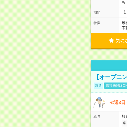
も
【
期間
履
特徴
不
気に
【オープニン
派遣
職種未経験O
≪週3日
無
給与