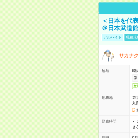
＜日本を代
＠日本武道
アルバイト
職種未
サカナク
時
給与
交
東
勤務地
九
＜シ
勤務時間
き
9
期間