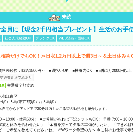
未読
全員に【現金2千円相当プレゼント】生活のお手
K
社会人未経験OK
ブランクOK
WEB登録・面接OK
相談だけでもOK！≫日収1.2万円以上で週3日～＆土日休みも
資格未経験：時給1500円～ ■週払いOK ■扶養内OK ■日収1万2000円以上
交通費別途支給あり
交通費全額支給
通費
京都江東区
戸駅
/
大島(東京都)駅
/
西大島駅
/
…
≪自宅からドアtoドアで30分以内！≫ご希望の勤務地を紹介します。
00～18:00（休憩60分） ■ご希望があれば下記シフトもOK！ 早番 7:00～16:00 遅
家族と休みを合わせたい」 「余裕を持って夕飯の準備がしたい」 「できれば
ど、ご希望を教えてくださいね。 ※Wワーク希望の方へ 今ご覧のお仕事で希