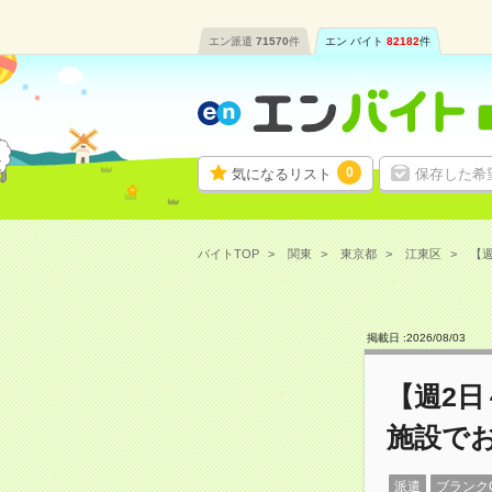
エン派遣
71570
件
エン バイト
82182
件
0
気になるリスト
保存した希
バイトTOP
関東
東京都
江東区
【週
掲載日 :
2026
/
08
/
03
【週2日
施設で
派遣
ブランク