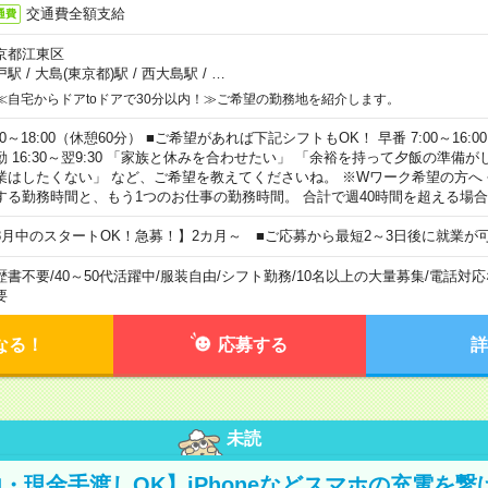
交通費全額支給
通費
京都江東区
戸駅
/
大島(東京都)駅
/
西大島駅
/
…
≪自宅からドアtoドアで30分以内！≫ご希望の勤務地を紹介します。
00～18:00（休憩60分） ■ご希望があれば下記シフトもOK！ 早番 7:00～16:00 遅
勤 16:30～翌9:30 「家族と休みを合わせたい」 「余裕を持って夕飯の準備
業はしたくない」 など、ご希望を教えてくださいね。 ※Wワーク希望の方へ
する勤務時間と、もう1つのお仕事の勤務時間。 合計で週40時間を超える場
8月中のスタートOK！急募！】2カ月～ ■ご応募から最短2～3日後に就業が
歴書不要
/
40～50代活躍中
/
服装自由
/
シフト勤務
/
10名以上の大量募集
/
電話対応
要
なる！
応募する
詳
未読
・現金手渡しOK】iPhoneなどスマホの充電を繋