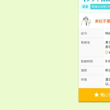
派遣
職種未経験O
来社不要
時
給与
東
勤務地
新
9:
勤務時間
即
期間
週
特徴
以
気に