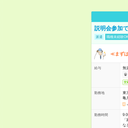
説明会参加で
派遣
職種未経験O
≪まずは
無
給与
交
東
勤務地
亀
9:
勤務時間
「
な