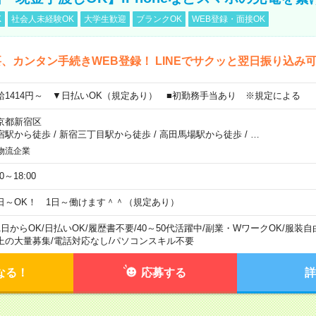
K
社会人未経験OK
大学生歓迎
ブランクOK
WEB登録・面接OK
、カンタン手続きWEB登録！ LINEでサクッと翌日振り込み
給1414円～ ▼日払いOK（規定あり） ■初勤務手当あり ※規定による
京都新宿区
宿駅から徒歩
/
新宿三丁目駅から徒歩
/
高田馬場駅から徒歩
/
…
物流企業
00～18:00
日～OK！ 1日～働けます＾＾（規定あり）
1日からOK
/
日払いOK
/
履歴書不要
/
40～50代活躍中
/
副業・WワークOK
/
服装自
上の大量募集
/
電話対応なし
/
パソコンスキル不要
なる！
応募する
詳