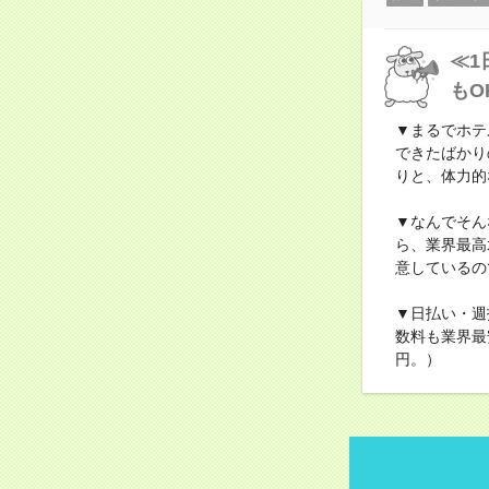
≪1
もO
▼まるでホテ
できたばかり
りと、体力的
▼なんでそん
ら、業界最高
意しているの
▼日払い・週
数料も業界最
円。）