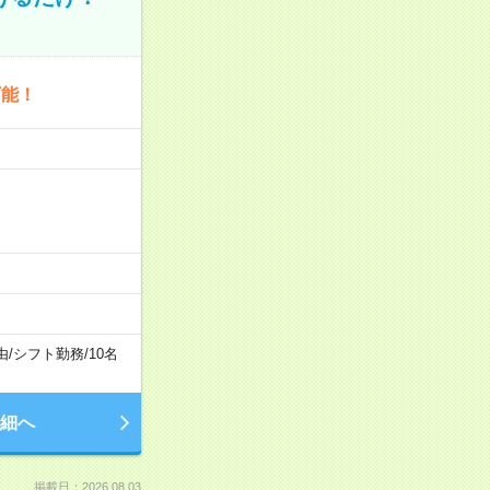
可能！
由
/
シフト勤務
/
10名
細へ
掲載日：2026.08.03