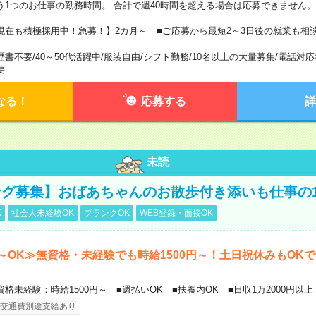
う1つのお仕事の勤務時間。 合計で週40時間を超える場合は応募できません。
現在も積極採用中！急募！】2カ月～ ■ご応募から最短2～3日後の就業も相
歴書不要
/
40～50代活躍中
/
服装自由
/
シフト勤務
/
10名以上の大量募集
/
電話対応
要
なる！
応募する
詳
未読
グ募集】おばあちゃんのお散歩付き添いも仕事の
K
社会人未経験OK
ブランクOK
WEB登録・面接OK
～OK≫無資格・未経験でも時給1500円～！土日祝休みもOK
資格未経験：時給1500円～ ■週払いOK ■扶養内OK ■日収1万2000円以上
交通費別途支給あり