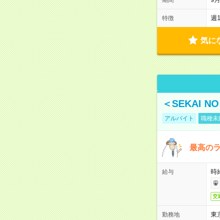
週
特徴
気に
＜SEKAI 
アルバイト
職種未
最高のラ
時
給与
交
東
勤務地