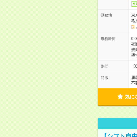
交
東
勤務地
亀
9:
勤務時間
夜
残
望
【
期間
履
特徴
不
気に
【シフト自由