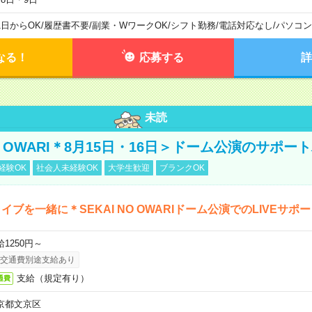
1日からOK
/
履歴書不要
/
副業・WワークOK
/
シフト勤務
/
電話対応なし
/
パソコン
なる！
応募する
詳
未読
NO OWARI＊8月15日・16日＞ドーム公演のサポー
経験OK
社会人未経験OK
大学生歓迎
ブランクOK
イブを一緒に＊SEKAI NO OWARIドーム公演でのLIVEサポ
給1250円～
交通費別途支給あり
支給（規定有り）
通費
京都文京区