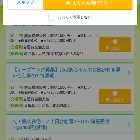
スキップ
どちらも気になる！
しばらく表示しない
説明会参加で全員に【現金2千円相当プレゼント】生
活のお手伝い[派遣]
[給 与]
無資格未経験：時給1500円～ ■週払い
OK ■扶養内OK ■日収1万2000円以上
[交通費]
交通費全額支給
気になる！
[勤務地]
亀戸駅
/
大島(東京都)駅
/
西大島駅
/
…
【オープニング募集】おばあちゃんのお散歩付き添
いも仕事の1つ[派遣]
[給 与]
無資格未経験：時給1500円～ ■週払い
OK ■扶養内OK ■日収1万2000円以上
[交通費]
交通費全額支給
気になる！
[勤務地]
巣鴨駅
/
目白駅
/
北池袋駅
/
…
＼！完全在宅！／土日含む週2～OK<講座受付
>@2400円[派遣]
[給 与]
時給2400円＋交