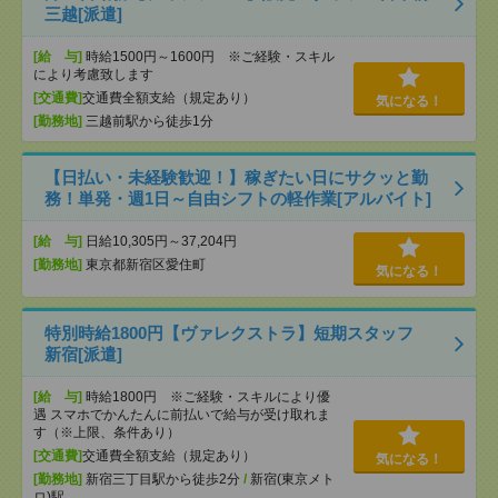
三越[派遣]
[給 与]
時給1500円～1600円 ※ご経験・スキル
により考慮致します
[交通費]
交通費全額支給（規定あり）
気になる！
[勤務地]
三越前駅から徒歩1分
【日払い・未経験歓迎！】稼ぎたい日にサクッと勤
務！単発・週1日～自由シフトの軽作業[アルバイト]
[給 与]
日給10,305円～37,204円
[勤務地]
東京都新宿区愛住町
気になる！
特別時給1800円【ヴァレクストラ】短期スタッフ
新宿[派遣]
[給 与]
時給1800円 ※ご経験・スキルにより優
遇 スマホでかんたんに前払いで給与が受け取れま
す（※上限、条件あり）
[交通費]
交通費全額支給（規定あり）
気になる！
[勤務地]
新宿三丁目駅から徒歩2分
/
新宿(東京メト
ロ)駅