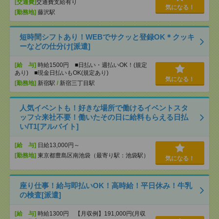
[交通費]
交通費支給有り
気になる！
[勤務地]
藤沢駅
短時間シフトあり！WEBでサクッと登録OK＊クッキ
ーなどの仕分け[派遣]
[給 与]
時給1500円 ■日払い・週払いOK！(規定
あり) ■現金日払いもOK(規定あり)
気になる！
[勤務地]
新宿駅
/
新宿三丁目駅
人気イベントも！好きな場所で働けるイベントスタ
ッフ☆来社不要！働いたその日に給料もらえる日払
い/T1[アルバイト]
[給 与]
日給13,000円～
[勤務地]
東京都豊島区南池袋（最寄り駅：池袋駅）
気になる！
座り仕事！給与即払いOK！高時給！平日休み！牛乳
の検査[派遣]
[給 与]
時給1300円 【月収例】191,000円(月収