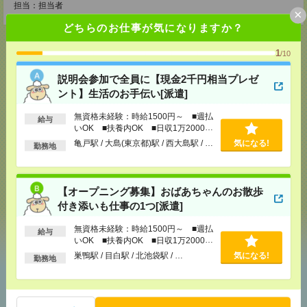
担当：担当者
×
どちらのお仕事が気になりますか？
1
/10
説明会参加で全員に【現金2千円相当プレゼ
応募ページへ
ント】生活のお手伝い[派遣]
無資格未経験：時給1500円～ ■週払
給与
気になる！
電話応募
いOK ■扶養内OK ■日収1万2000円
以上
亀戸駅 / 大島(東京都)駅 / 西大島駅 / …
気になる!
勤務地
メール
LINE
で送る
で送る
【オープニング募集】おばあちゃんのお散歩
付き添いも仕事の1つ[派遣]
シェア
ツイート
ブックマーク
無資格未経験：時給1500円～ ■週払
給与
いOK ■扶養内OK ■日収1万2000円
以上
巣鴨駅 / 目白駅 / 北池袋駅 / …
気になる!
勤務地
あなたの閲覧履歴からの
おすすめ