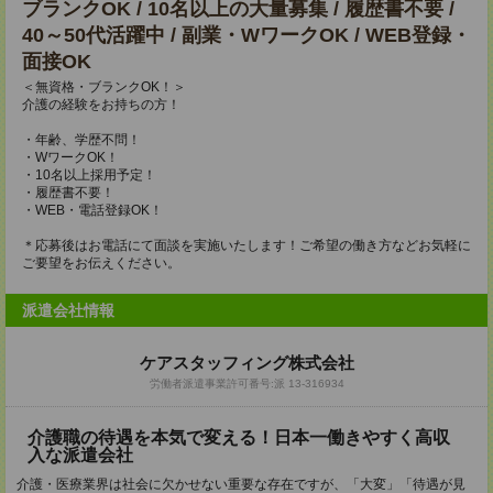
ブランクOK / 10名以上の大量募集 / 履歴書不要 /
40～50代活躍中 / 副業・WワークOK / WEB登録・
面接OK
＜無資格・ブランクOK！＞
介護の経験をお持ちの方！
・年齢、学歴不問！
・WワークOK！
・10名以上採用予定！
・履歴書不要！
・WEB・電話登録OK！
＊応募後はお電話にて面談を実施いたします！ご希望の働き方などお気軽に
ご要望をお伝えください。
派遣会社情報
ケアスタッフィング株式会社
労働者派遣事業許可番号:派 13-316934
介護職の待遇を本気で変える！日本一働きやすく高収
入な派遣会社
介護・医療業界は社会に欠かせない重要な存在ですが、「大変」「待遇が見