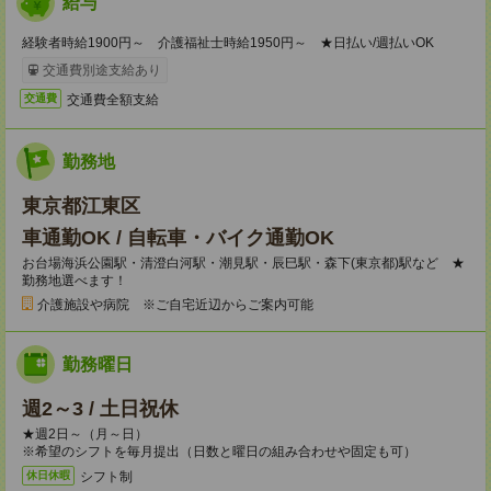
給与
経験者時給1900円～ 介護福祉士時給1950円～ ★日払い/週払いOK
交通費別途支給あり
交通費全額支給
交通費
勤務地
東京都江東区
車通勤OK / 自転車・バイク通勤OK
お台場海浜公園駅・清澄白河駅・潮見駅・辰巳駅・森下(東京都)駅など ★
勤務地選べます！
介護施設や病院 ※ご自宅近辺からご案内可能
勤務曜日
週2～3 / 土日祝休
★週2日～（月～日）
※希望のシフトを毎月提出（日数と曜日の組み合わせや固定も可）
シフト制
休日休暇