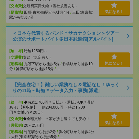
[交通費]
交通費実費支給（当社規定あり）
気になる！
[勤務地]
田町(東京都)駅から徒歩4分
/
三田(東京都)
駅から徒歩7分
＜日本を代表するバンド＊サカナクション＞ツアー
公演のサポートバイト＠日本武道館[アルバイト]
[給 与]
時給1250円～
[交通費]
支給（規定有り）
気になる！
[勤務地]
九段下駅から徒歩5分
/
竹橋駅から徒歩10
分
/
神保町駅から徒歩15分
/
…
【完全在宅！】難しい業務なし＆電話なし！ゆっく
りの11時～時短＊データ入力・事務[派遣]
[給 与]
◆時給1,700円＊日払い・週払いOK＊昇給
あり♪【月収例】 ・約204,000円 （時給1,700
円 × 実働6h × 20日）
[交通費]
◆全額支給 ＊家が少し遠くても安心！
気になる！
[月収例]
20～25万円
[勤務地]
竹芝駅から徒歩2分
/
浜松町駅から徒歩4分
/
大門(東京都)駅から徒歩5分
/
…