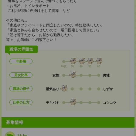
食事をスプーンで運んで食べてもらったり
・お風呂、トイレサポート
ご利用の際に声掛けをして誘導 など
その他にも...
「家庭やプライベートと両立したいので、時短勤務したい」
「家族と休みを合わせたいので、曜日固定して働きたい」
「朝は苦手だから、お昼から勤務したい」
等々、お気軽にご相談下さい！
職場の雰囲気
年齢層
20代
30
40
50
60
男女比率
女性
男性
職場の様子
活気あり
しずか
仕事の仕方
テキパキ
コツコツ
募集情報