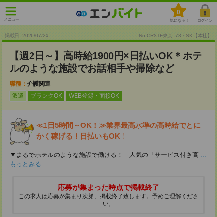
0
メニュー
気になる！
ログイン
掲載日 :2026
/
07
/
24
No.CRSTF東京_73・SK【本社】
【週2日～】高時給1900円×日払いOK＊ホテ
ルのような施設でお話相手や掃除など
職種：
介護関連
派遣
ブランクOK
WEB登録・面接OK
≪1日5時間～OK！≫業界最高水準の高時給でとに
かく稼げる！日払いもOK！
▼まるでホテルのような施設で働ける！ 人気の「サービス付き高
...
もっとみる
応募が集まった時点で掲載終了
この求人は応募が集まり次第、掲載終了致します。予めご理解くださ
い。