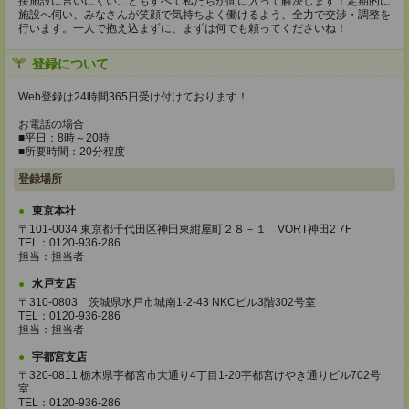
接施設に言いにくいこともすべて私たちが間に入って解決します！定期的に
施設へ伺い、みなさんが笑顔で気持ちよく働けるよう、全力で交渉・調整を
行います。一人で抱え込まずに、まずは何でも頼ってくださいね！
登録について
Web登録は24時間365日受け付けております！
お電話の場合
■平日：8時～20時
■所要時間：20分程度
登録場所
東京本社
〒101-0034 東京都千代田区神田東紺屋町２８－１ VORT神田2 7F
TEL：0120-936-286
担当：担当者
水戸支店
〒310-0803 茨城県水戸市城南1-2-43 NKCビル3階302号室
TEL：0120-936-286
担当：担当者
宇都宮支店
〒320-0811 栃木県宇都宮市大通り4丁目1-20宇都宮けやき通りビル702号
室
TEL：0120-936-286