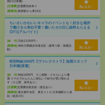
例21日実働)
[交通費]
交通費支給有り
気になる！
[勤務地]
駒形駅から車10分
ちいさいかわいいキャラのイベントも！好きな場所
で働ける☆来社不要！働いたその日に給料もらえる
◎/T1[アルバイト]
[給 与]
日給13,000円～
[勤務地]
神奈川県横浜市港北区（最寄り駅：新横浜
気になる！
駅）
特別時給1800円【ヴァレクストラ】短期スタッフ
日本橋[派遣]
[給 与]
時給1800円 ※ご経験・スキルにより優
遇 スマホでかんたんに前払いで給与が受け取れま
す（※上限、条件あり）
[交通費]
交通費全額支給（規定あり）
気になる！
[勤務地]
東京都中央区 東京メトロ 日本橋駅から直
結（徒歩1分）