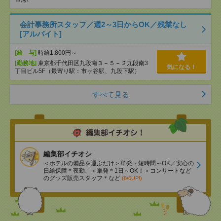
会計事務所スタッフ／週2～3日からOK／残業なし
[アルバイト]
[給 与]
時給1,800円～
[勤務地]
東京都千代田区九段南３－５－２九段南3
気になる！
丁目ビル5F（最寄り駅：市ヶ谷駅、九段下駅）
すべて見る
編集部イチオシ
＜ホテルの備品を運ぶだけ＞単発・短時間～OK／安心の
日給保障＊夜勤、＜単発＊1日～OK！＞コンサートなど
のグッズ販売スタッフ＊など
(8/6UP!)