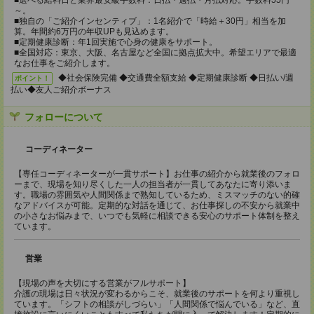
■選べる給料日と業界最安級手数料：日払・週払・月払対応。手数料55円
～。
■独自の「ご紹介インセンティブ」：1名紹介で「時給＋30円」相当を加
算。年間約6万円の年収UPも見込めます。
■定期健康診断：年1回実施で心身の健康をサポート。
■全国対応：東京、大阪、名古屋など全国に拠点拡大中。希望エリアで最適
なお仕事をご紹介します。
◆社会保険完備 ◆交通費全額支給 ◆定期健康診断 ◆日払い/週
ポイント！
払い◆友人ご紹介ボーナス
フォローについて
コーディネーター
【専任コーディネーターが一貫サポート】お仕事の紹介から就業後のフォロ
ーまで、現場を知り尽くした一人の担当者が一貫してあなたに寄り添いま
す。職場の雰囲気や人間関係まで熟知しているため、ミスマッチのない的確
なアドバイスが可能。定期的な対話を通じて、お仕事探しの不安から就業中
の小さなお悩みまで、いつでも気軽に相談できる安心のサポート体制を整え
ています。
営業
【現場の声を大切にする営業がフルサポート】
介護の現場は日々状況が変わるからこそ、就業後のサポートを何より重視し
ています。「シフトの相談がしづらい」「人間関係で悩んでいる」など、直