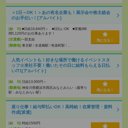
＜1日～OK！＞あの有名企業も！展示会や株主総会
のお手伝い！[アルバイト]
[給 与]
■日給16,840円～ ■日払いOK ■実働3時
間5,120円のお仕事あります！
[交通費]
一部支給
気になる！
[勤務地]
東京駅
/
水道橋駅
/
有楽町駅
/
…
人気イベントも！好きな場所で働けるイベントスタ
ッフ☆来社不要！働いたその日に給料もらえる日払
い/T1[アルバイト]
[給 与]
日給13,000円～
[勤務地]
神奈川県横浜市西区みなとみらい（最寄り
気になる！
駅：みなとみらい駅）
座り仕事！給与即払いOK！高時給！在庫管理・資料
作成[派遣]
[給 与]
時給1500円