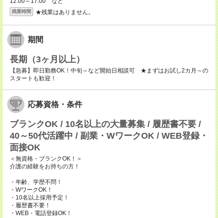
12:00～17:00 など
★残業はありません。
残業時間
期間
長期（3ヶ月以上）
【急募】即日勤務OK！中旬～など開始日相談可 ★まずはお試し2カ月～の
スタートも歓迎！
応募資格・条件
ブランクOK / 10名以上の大量募集 / 履歴書不要 /
40～50代活躍中 / 副業・WワークOK / WEB登録・
面接OK
＜無資格・ブランクOK！＞
介護の経験をお持ちの方！
・年齢、学歴不問！
・WワークOK！
・10名以上採用予定！
・履歴書不要！
・WEB・電話登録OK！