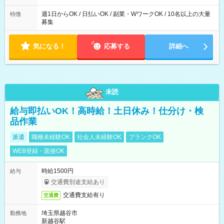
週1日からOK / 日払いOK / 副業・WワークOK / 10名以上の大量
特徴
募集
気になる！
応募する
詳細へ
未読
給与即払いOK！高時給！土日休み！仕分け・検
品作業
派遣
職種未経験OK
社会人未経験OK
ブランクOK
WEB登録・面接OK
時給1500円
給与
交通費別途支給あり
交通費支給有り
交通費
埼玉県越谷市
勤務地
新越谷駅