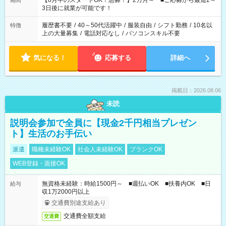
【8月中のスタートOK！急募！】2カ月～ ■ご応募から最短2～
期間
ね。 ※Wワーク希望の方へ 今ご覧のお仕事で希望する勤務時間
3日後に就業が可能です！
と、もう1つのお仕事の勤務時間。 合計で週40時間を超える場
合は応募できません。
履歴書不要
/
40～50代活躍中
/
服装自由
/
シフト勤務
/
10名以
特徴
上の大量募集
/
電話対応なし
/
パソコンスキル不要
気になる！
応募する
詳細へ
掲載日：2026.08.06
未読
説明会参加で全員に【現金2千円相当プレゼン
ト】生活のお手伝い
派遣
職種未経験OK
社会人未経験OK
ブランクOK
WEB登録・面接OK
無資格未経験：時給1500円～ ■週払いOK ■扶養内OK ■日
給与
収1万2000円以上
交通費別途支給あり
交通費全額支給
交通費