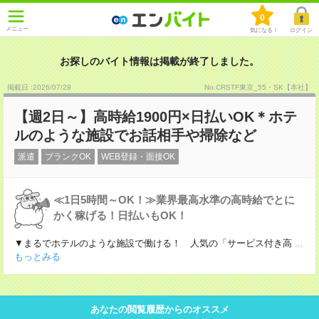
0
メニュー
気になる！
ログイン
お探しのバイト情報は掲載が終了しました。
掲載日 :2026
/
07
/
28
No.CRSTF東京_55・SK【本社】
【週2日～】高時給1900円×日払いOK＊ホテ
ルのような施設でお話相手や掃除など
派遣
ブランクOK
WEB登録・面接OK
≪1日5時間～OK！≫業界最高水準の高時給でとに
かく稼げる！日払いもOK！
▼まるでホテルのような施設で働ける！ 人気の「サービス付き高
...
もっとみる
あなたの閲覧履歴からのオススメ