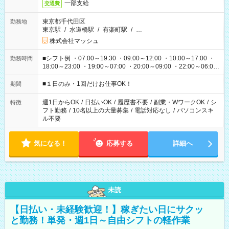
一部支給
交通費
東京都千代田区
勤務地
東京駅
/
水道橋駅
/
有楽町駅
/
…
株式会社マッシュ
■シフト例 ・07:00～19:30 ・09:00～12:00 ・10:00～17:00 ・
勤務時間
18:00～23:00 ・19:00～07:00 ・20:00～09:00 ・22:00～06:00
etc ★最短で3時間で5,120円のお仕事から 15時間で2万円近く稼
げるお仕事も！ ご希望のお時間に合わせてご紹介！ ※シフトは
■１日のみ・1回だけお仕事OK！
期間
現場によって異なります。 ※勿論、休憩時間はあるのでご安心
ください！
週1日からOK
/
日払いOK
/
履歴書不要
/
副業・WワークOK
/
シ
特徴
フト勤務
/
10名以上の大量募集
/
電話対応なし
/
パソコンスキ
ル不要
気になる！
応募する
詳細へ
未読
【日払い・未経験歓迎！】稼ぎたい日にサクッ
と勤務！単発・週1日～自由シフトの軽作業