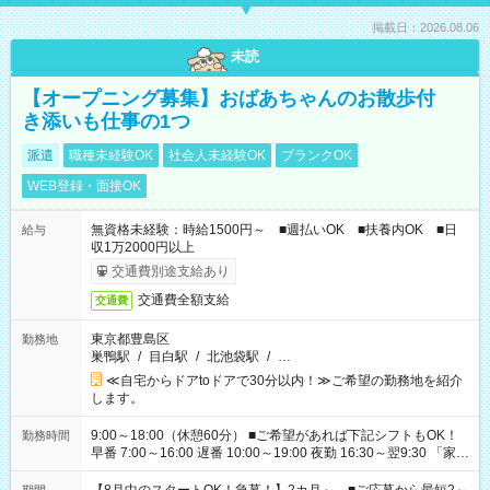
掲載日：2026.08.06
未読
【オープニング募集】おばあちゃんのお散歩付
き添いも仕事の1つ
派遣
職種未経験OK
社会人未経験OK
ブランクOK
WEB登録・面接OK
無資格未経験：時給1500円～ ■週払いOK ■扶養内OK ■日
給与
収1万2000円以上
交通費別途支給あり
交通費全額支給
交通費
東京都豊島区
勤務地
巣鴨駅
/
目白駅
/
北池袋駅
/
…
≪自宅からドアtoドアで30分以内！≫ご希望の勤務地を紹介
します。
9:00～18:00（休憩60分） ■ご希望があれば下記シフトもOK！
勤務時間
早番 7:00～16:00 遅番 10:00～19:00 夜勤 16:30～翌9:30 「家族
と休みを合わせたい」 「余裕を持って夕飯の準備がしたい」
「できれば残業はしたくない」 など、ご希望を教えてください