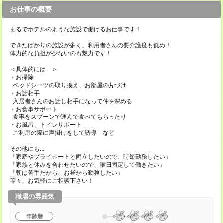
お仕事の概要
まるでホテルのような施設で働けるお仕事です！
できたばかりの施設が多く、利用者さんの要介護度も低め！
体力的な負担が少ないのも魅力です！
＜具体的には…＞
・お掃除
ベッドシーツの取り換え、お部屋の片づけ
・お話相手
入居者さんのお話し相手になって仲を深める
・お食事サポート
食事をスプーンで運んで食べてもらったり
・お風呂、トイレサポート
ご利用の際に声掛けをして誘導 など
その他にも...
「家庭やプライベートと両立したいので、時短勤務したい」
「家族と休みを合わせたいので、曜日固定して働きたい」
「朝は苦手だから、お昼から勤務したい」
等々、お気軽にご相談下さい！
職場の雰囲気
年齢層