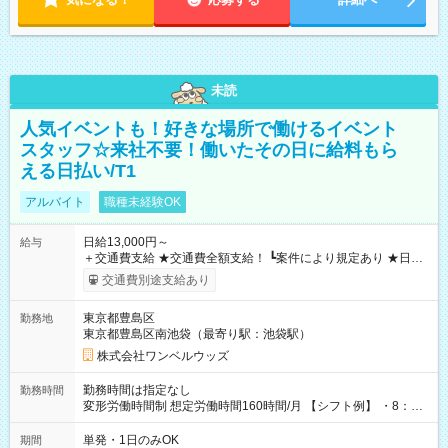
未読
人気イベントも！好きな場所で働けるイベント
スタッフ☆来社不要！働いたその日に給料もら
える日払い/T1
アルバイト
職種未経験OK
日給13,000円～
給与
＋交通費支給 ★交通費全額支給！ ┗案件により規定あり ★日払
いOK！（規定あり） ┗働いたその日に現金GET♪ お仕事後はコ
交通費別途支給あり
ンビニATMから 日払い分を引き落とせます！ 【試用期間】試
用期間なし
東京都豊島区
勤務地
東京都豊島区南池袋（最寄り駅：池袋駅）
株式会社ワンベルウッズ
勤務時間は指定なし
勤務時間
変形労働時間制 想定労働時間160時間/月 【シフト例】 ・8：00
～21：00
単発・1日のみOK
期間