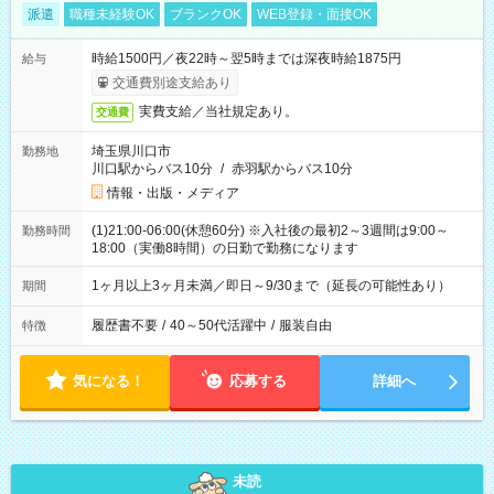
派遣
職種未経験OK
ブランクOK
WEB登録・面接OK
時給1500円／夜22時～翌5時までは深夜時給1875円
給与
交通費別途支給あり
実費支給／当社規定あり。
交通費
埼玉県川口市
勤務地
川口駅からバス10分
/
赤羽駅からバス10分
情報・出版・メディア
(1)21:00-06:00(休憩60分) ※入社後の最初2～3週間は9:00～
勤務時間
18:00（実働8時間）の日勤で勤務になります
1ヶ月以上3ヶ月未満／即日～9/30まで（延長の可能性あり）
期間
履歴書不要
/
40～50代活躍中
/
服装自由
特徴
気になる！
応募する
詳細へ
未読