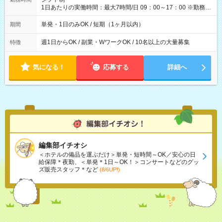
1日あたりの実働時間：最大7時間/日 09：00～17：00 ※勤務時
間は 試験により異なります。
単発・1日のみOK / 短期（1ヶ月以内）
期間
週1日からOK / 副業・WワークOK / 10名以上の大量募集
特徴
気になる！
応募する
詳細へ
編集部イチオシ
＜ホテルの備品を運ぶだけ＞単発・短時間～OK／安心の日
給保障＊夜勤、＜単発＊1日～OK！＞コンサートなどのグッ
ズ販売スタッフ＊など
(8/6UP!)