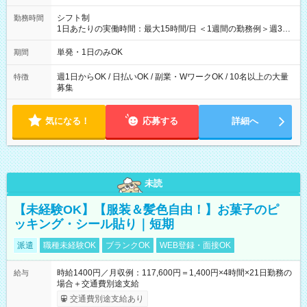
シフト制
勤務時間
1日あたりの実働時間：最大15時間/日 ＜1週間の勤務例＞週3回
勤務 勤務：月・水・金 休み：火・木・土・日 好きな時にお仕事
可能です！ ※1日あたりの最大実働時間は日勤、夜勤共に勤務し
単発・1日のみOK
期間
た時間になります。
週1日からOK / 日払いOK / 副業・WワークOK / 10名以上の大量
特徴
募集
気になる！
応募する
詳細へ
未読
【未経験OK】【服装＆髪色自由！】お菓子のピ
ッキング・シール貼り｜短期
派遣
職種未経験OK
ブランクOK
WEB登録・面接OK
時給1400円／月収例：117,600円＝1,400円×4時間×21日勤務の
給与
場合＋交通費別途支給
交通費別途支給あり