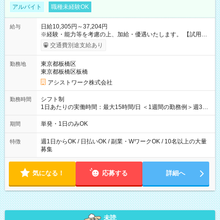
アルバイト
職種未経験OK
日給10,305円～37,204円
給与
※経験・能力等を考慮の上、加給・優遇いたします。 【試用期
間】試用期間なし
交通費別途支給あり
東京都板橋区
勤務地
東京都板橋区板橋
アシストワーク株式会社
シフト制
勤務時間
1日あたりの実働時間：最大15時間/日 ＜1週間の勤務例＞週3回
勤務 勤務：月・水・金 休み：火・木・土・日 好きな時にお仕事
可能です！ ※1日あたりの最大実働時間は日勤、夜勤共に勤務し
単発・1日のみOK
期間
た時間になります。
週1日からOK / 日払いOK / 副業・WワークOK / 10名以上の大量
特徴
募集
気になる！
応募する
詳細へ
未読