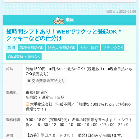
掲載日：2026.08.06
未読
短時間シフトあり！WEBでサクッと登録OK＊
クッキーなどの仕分け
派遣
職種未経験OK
社会人未経験OK
大学生歓迎
ブランクOK
WEB登録・面接OK
時給1500円 ■日払い・週払いOK！(規定あり) ■現金日払いも
給与
OK(規定あり)
交通費別途支給あり
東京都新宿区
勤務地
新宿駅
/
新宿三丁目駅
大手物流会社（年齢不問／「無理なく続けられる」と好評の
職場です！）
9:00～18:00（実動8時間） 希望の時間帯を選べます！ ＜シフト
勤務時間
例＞ ・8：30～12：00 ・10：00～19：00 ・17：00～22：00
・13：00～22：00 ・22：00～翌6：00 など
【急募】即日スタートＯＫ！ 単発1日のみから働けます。
期間