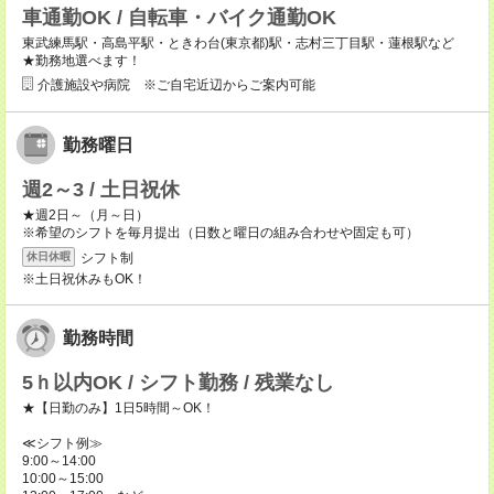
車通勤OK / 自転車・バイク通勤OK
東武練馬駅・高島平駅・ときわ台(東京都)駅・志村三丁目駅・蓮根駅など
★勤務地選べます！
介護施設や病院 ※ご自宅近辺からご案内可能
勤務曜日
週2～3 / 土日祝休
★週2日～（月～日）
※希望のシフトを毎月提出（日数と曜日の組み合わせや固定も可）
シフト制
休日休暇
※土日祝休みもOK！
勤務時間
5ｈ以内OK / シフト勤務 / 残業なし
★【日勤のみ】1日5時間～OK！
≪シフト例≫
9:00～14:00
10:00～15:00