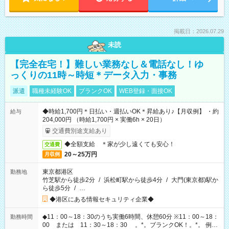
掲載日：2026.07.29
未読
【完全在宅！】難しい業務なし＆電話なし！ゆ
っくりの11時～時短＊データ入力・事務
派遣
職種未経験OK
ブランクOK
WEB登録・面接OK
◆時給1,700円＊日払い・週払いOK＊昇給あり♪【月収例】 ・約
給与
204,000円 （時給1,700円 × 実働6h × 20日）
交通費別途支給あり
◆全額支給 ＊家が少し遠くても安心！
交通費
20～25万円
月収例
東京都港区
勤務地
竹芝駅から徒歩2分
/
浜松町駅から徒歩4分
/
大門(東京都)駅か
ら徒歩5分
/
…
◆港区にある情報セキュリティ企業◆
◆11：00～18：30のうち実働6時間、休憩60分 ※11：00～18：
勤務時間
00 または 11：30～18：30 。*。ブランクOK！。*。 例え