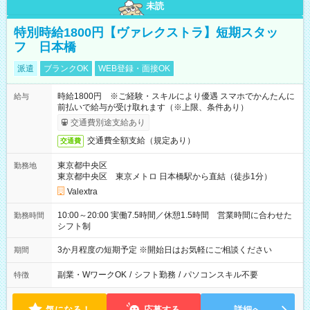
未読
特別時給1800円【ヴァレクストラ】短期スタッ
フ 日本橋
派遣
ブランクOK
WEB登録・面接OK
時給1800円 ※ご経験・スキルにより優遇 スマホでかんたんに
給与
前払いで給与が受け取れます（※上限、条件あり）
交通費別途支給あり
交通費全額支給（規定あり）
交通費
東京都中央区
勤務地
東京都中央区 東京メトロ 日本橋駅から直結（徒歩1分）
Valextra
10:00～20:00 実働7.5時間／休憩1.5時間 営業時間に合わせた
勤務時間
シフト制
3か月程度の短期予定 ※開始日はお気軽にご相談ください
期間
副業・WワークOK
/
シフト勤務
/
パソコンスキル不要
特徴
気になる！
応募する
詳細へ