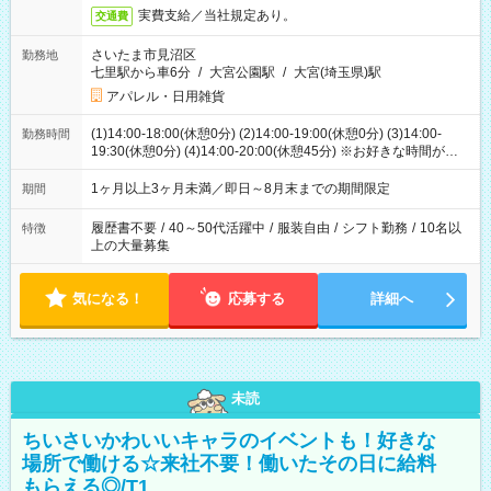
実費支給／当社規定あり。
交通費
さいたま市見沼区
勤務地
七里駅から車6分
/
大宮公園駅
/
大宮(埼玉県)駅
アパレル・日用雑貨
(1)14:00-18:00(休憩0分) (2)14:00-19:00(休憩0分) (3)14:00-
勤務時間
19:30(休憩0分) (4)14:00-20:00(休憩45分) ※お好きな時間が選べ
ます
1ヶ月以上3ヶ月未満／即日～8月末までの期間限定
期間
履歴書不要
/
40～50代活躍中
/
服装自由
/
シフト勤務
/
10名以
特徴
上の大量募集
気になる！
応募する
詳細へ
未読
ちいさいかわいいキャラのイベントも！好きな
場所で働ける☆来社不要！働いたその日に給料
もらえる◎/T1