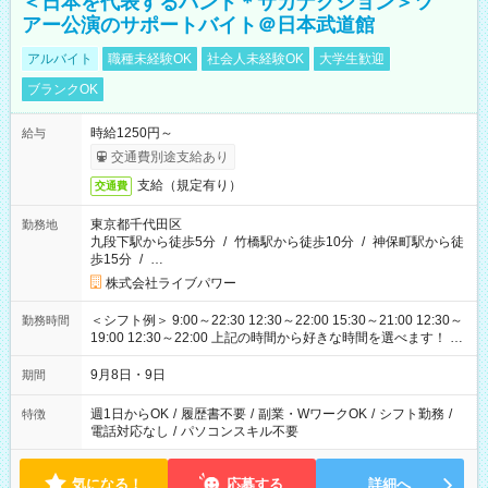
＜日本を代表するバンド＊サカナクション＞ツ
アー公演のサポートバイト＠日本武道館
アルバイト
職種未経験OK
社会人未経験OK
大学生歓迎
ブランクOK
時給1250円～
給与
交通費別途支給あり
支給（規定有り）
交通費
東京都千代田区
勤務地
九段下駅から徒歩5分
/
竹橋駅から徒歩10分
/
神保町駅から徒
歩15分
/
…
株式会社ライブパワー
＜シフト例＞ 9:00～22:30 12:30～22:00 15:30～21:00 12:30～
勤務時間
19:00 12:30～22:00 上記の時間から好きな時間を選べます！ ※
時間は変更となる可能性があります
9月8日・9日
期間
週1日からOK
/
履歴書不要
/
副業・WワークOK
/
シフト勤務
/
特徴
電話対応なし
/
パソコンスキル不要
気になる！
応募する
詳細へ