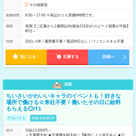
その他製造
8:00～17:00 ※表記のうち実働8時間です。
勤務時間
長期【ご応募から1週間以内(最短2日目)のスピード就業が可能】
期間
即日～
日払いOK
/
履歴書不要
/
電話対応なし
/
パソコンスキル不要
特徴
気になる！
応募する
詳細へ
未読
ちいさいかわいいキャラのイベントも！好きな
場所で働ける☆来社不要！働いたその日に給料
もらえる◎/T1
アルバイト
職種未経験OK
日給13,000円～
給与
＋交通費支給 ★交通費全額支給！ ┗案件により規定あり ★日払