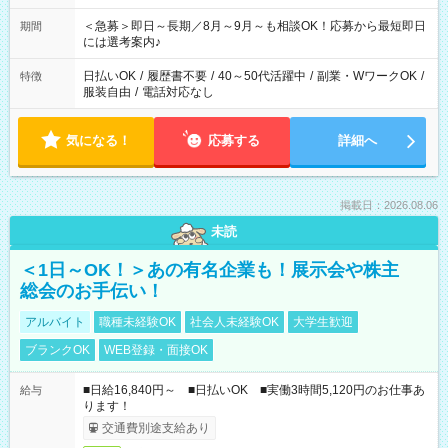
ば前職が、 在宅/財団法人/事務/コールセンター/受付/販売/カフェ
スタッフ スイーツ販売/ホテルフロント/化粧品販売/など 様々な
＜急募＞即日～長期／8月～9月～も相談OK！応募から最短即日
期間
業界から入社して活躍されています♪
には選考案内♪
日払いOK
/
履歴書不要
/
40～50代活躍中
/
副業・WワークOK
/
特徴
服装自由
/
電話対応なし
気になる！
応募する
詳細へ
掲載日：2026.08.06
未読
＜1日～OK！＞あの有名企業も！展示会や株主
総会のお手伝い！
アルバイト
職種未経験OK
社会人未経験OK
大学生歓迎
ブランクOK
WEB登録・面接OK
■日給16,840円～ ■日払いOK ■実働3時間5,120円のお仕事あ
給与
ります！
交通費別途支給あり