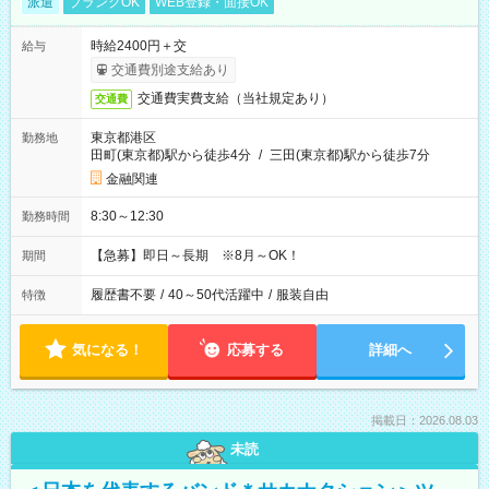
派遣
ブランクOK
WEB登録・面接OK
時給2400円＋交
給与
交通費別途支給あり
交通費実費支給（当社規定あり）
交通費
東京都港区
勤務地
田町(東京都)駅から徒歩4分
/
三田(東京都)駅から徒歩7分
金融関連
8:30～12:30
勤務時間
【急募】即日～長期 ※8月～OK！
期間
履歴書不要
/
40～50代活躍中
/
服装自由
特徴
気になる！
応募する
詳細へ
掲載日：2026.08.03
未読