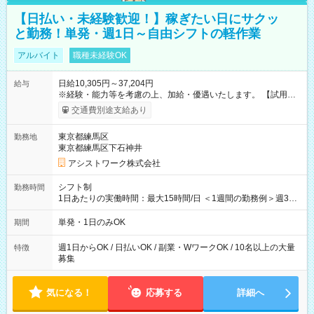
【日払い・未経験歓迎！】稼ぎたい日にサクッ
と勤務！単発・週1日～自由シフトの軽作業
アルバイト
職種未経験OK
日給10,305円～37,204円
給与
※経験・能力等を考慮の上、加給・優遇いたします。 【試用期
間】試用期間なし
交通費別途支給あり
東京都練馬区
勤務地
東京都練馬区下石神井
アシストワーク株式会社
シフト制
勤務時間
1日あたりの実働時間：最大15時間/日 ＜1週間の勤務例＞週3回
勤務 勤務：月・水・金 休み：火・木・土・日 好きな時にお仕事
可能です！ ※1日あたりの最大実働時間は日勤、夜勤共に勤務し
単発・1日のみOK
期間
た時間になります。
週1日からOK / 日払いOK / 副業・WワークOK / 10名以上の大量
特徴
募集
気になる！
応募する
詳細へ