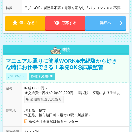
日払いOK
/
履歴書不要
/
電話対応なし
/
パソコンスキル不要
特徴
気になる！
応募する
詳細へ
未読
マニュアル通りに簡単WORK◆未経験から好き
な時にお仕事できる！単発OK◎試験監督
アルバイト
職種未経験OK
時給1,300円～
給与
★交通費一部支給 時給1,300円～ ※試験・役割により手当あり
※勤務回数により昇給あり 【即給（前払い）オプションあ
交通費別途支給あり
り！】 希望される場合、勤務から1週間ほどで給与の一部を受け
取れます。 ※手数料418円がかかります。 【過去試験日の収入
埼玉県川越市
勤務地
例】 ・河合塾模擬試験 8:30～17:30（休憩1時間） 時給1,300円
埼玉県川越市脇田町（最寄り駅：川越駅）
×8時間＝日収10,400円＋交通費 ※当日の役割により時給＋100
円の場合あり ・国家試験 7:00～13:30（休憩なし） 時給1,300
株式会社全国試験運営センター
円（役割手当＋100円）×6時間＝日収8,400円＋交通費 【試用期
間】試用期間なし
シフト制
勤務時間