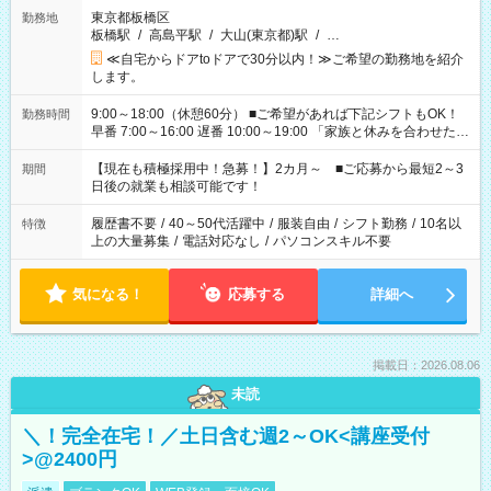
東京都板橋区
勤務地
板橋駅
/
高島平駅
/
大山(東京都)駅
/
…
≪自宅からドアtoドアで30分以内！≫ご希望の勤務地を紹介
します。
9:00～18:00（休憩60分） ■ご希望があれば下記シフトもOK！
勤務時間
早番 7:00～16:00 遅番 10:00～19:00 「家族と休みを合わせた
い」 「余裕を持って夕飯の準備がしたい」 「できれば残業はし
たくない」 など、ご希望を教えてくださいね。 ※Wワーク希望
【現在も積極採用中！急募！】2カ月～ ■ご応募から最短2～3
期間
の方へ 今ご覧のお仕事で希望する勤務時間と、もう1つのお仕事
日後の就業も相談可能です！
の勤務時間。 合計で週40時間を超える場合は応募できません。
履歴書不要
/
40～50代活躍中
/
服装自由
/
シフト勤務
/
10名以
特徴
上の大量募集
/
電話対応なし
/
パソコンスキル不要
気になる！
応募する
詳細へ
掲載日：2026.08.06
未読
＼！完全在宅！／土日含む週2～OK<講座受付
>@2400円