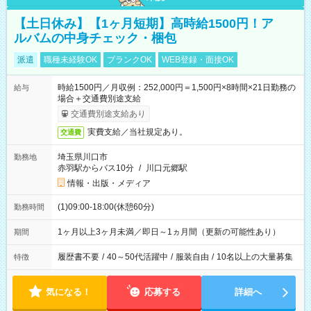
【土日休み】【1ヶ月短期】高時給1500円！ア
ルバムの中身チェック・梱包
派遣
職種未経験OK
ブランクOK
WEB登録・面接OK
時給1500円／月収例：252,000円＝1,500円×8時間×21日勤務の
給与
場合＋交通費別途支給
交通費別途支給あり
実費支給／当社規定あり。
交通費
埼玉県川口市
勤務地
赤羽駅からバス10分
/
川口元郷駅
情報・出版・メディア
(1)09:00-18:00(休憩60分)
勤務時間
1ヶ月以上3ヶ月未満／即日～1ヵ月間（更新の可能性あり）
期間
履歴書不要
/
40～50代活躍中
/
服装自由
/
10名以上の大量募集
特徴
気になる！
応募する
詳細へ