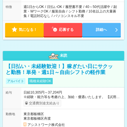
週1日からOK
/
日払いOK
/
履歴書不要
/
40～50代活躍中
/
副
特徴
業・WワークOK
/
服装自由
/
シフト勤務
/
10名以上の大量募
集
/
電話対応なし
/
パソコンスキル不要
気になる！
応募する
詳細へ
未読
【日払い・未経験歓迎！】稼ぎたい日にサクッ
と勤務！単発・週1日～自由シフトの軽作業
アルバイト
職種未経験OK
日給10,305円～37,204円
給与
※経験・能力等を考慮の上、加給・優遇いたします。 【試用期
間】試用期間なし
交通費別途支給あり
東京都板橋区
勤務地
東京都板橋区舟渡
アシストワーク株式会社