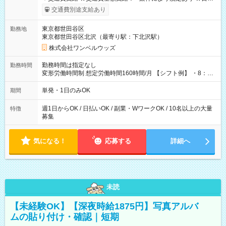
いOK！（規定あり） ┗働いたその日に現金GET♪ お仕事後はコ
交通費別途支給あり
ンビニATMから 日払い分を引き落とせます！ 【試用期間】試
用期間なし
東京都世田谷区
勤務地
東京都世田谷区北沢（最寄り駅：下北沢駅）
株式会社ワンベルウッズ
勤務時間は指定なし
勤務時間
変形労働時間制 想定労働時間160時間/月 【シフト例】 ・8：00
～21：00
単発・1日のみOK
期間
週1日からOK / 日払いOK / 副業・WワークOK / 10名以上の大量
特徴
募集
気になる！
応募する
詳細へ
未読
【未経験OK】【深夜時給1875円】写真アルバ
ムの貼り付け・確認｜短期