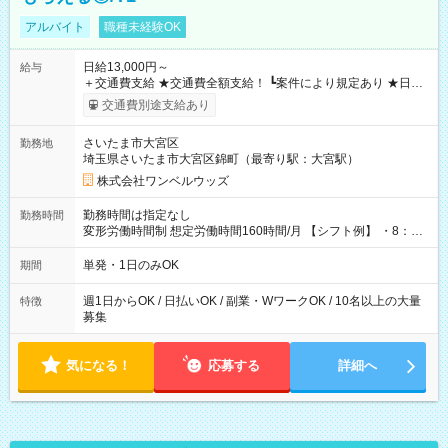
アルバイト
職種未経験OK
日給13,000円～
給与
＋交通費支給 ★交通費全額支給！ ┗案件により規定あり ★日払
いOK！（規定あり） ┗働いたその日に現金GET♪ お仕事後はコ
交通費別途支給あり
ンビニATMから 日払い分を引き落とせます！ 【試用期間】試
用期間なし
さいたま市大宮区
勤務地
埼玉県さいたま市大宮区錦町（最寄り駅：大宮駅）
株式会社ワンベルウッズ
勤務時間は指定なし
勤務時間
変形労働時間制 想定労働時間160時間/月 【シフト例】 ・8：00
～21：00
単発・1日のみOK
期間
週1日からOK / 日払いOK / 副業・WワークOK / 10名以上の大量
特徴
募集
気になる！
応募する
詳細へ