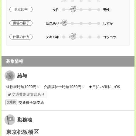
20代
30
40
50
60
男女比率
女性
男性
職場の様子
活気あり
しずか
仕事の仕方
テキパキ
コツコツ
募集情報
給与
経験者時給1900円～ 介護福祉士時給1950円～ ★日払い/週払いOK
交通費別途支給あり
交通費全額支給
交通費
勤務地
東京都板橋区