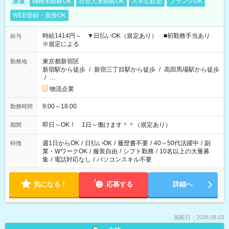
派遣
職種未経験OK
社会人未経験OK
大学生歓迎
ブランクOK
WEB登録・面接OK
時給1414円～ ▼日払いOK（規定あり） ■初勤務手当あり
給与
※規定による
東京都新宿区
勤務地
新宿駅から徒歩
/
新宿三丁目駅から徒歩
/
高田馬場駅から徒歩
/
…
物流企業
9:00～18:00
勤務時間
即日～OK！ 1日～働けます＾＾（規定あり）
期間
週1日からOK
/
日払いOK
/
履歴書不要
/
40～50代活躍中
/
副
特徴
業・WワークOK
/
服装自由
/
シフト勤務
/
10名以上の大量募
集
/
電話対応なし
/
パソコンスキル不要
気になる！
応募する
詳細へ
掲載日：2026.08.03