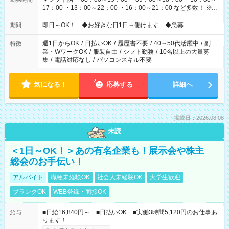
17：00 ・13：00～22：00 ・16：00～21：00 など多数！ ※お
仕事により勤務時間が異なります
即日～OK！ ◆お好きな日1日～働けます ◆急募
期間
週1日からOK
/
日払いOK
/
履歴書不要
/
40～50代活躍中
/
副
特徴
業・WワークOK
/
服装自由
/
シフト勤務
/
10名以上の大量募
集
/
電話対応なし
/
パソコンスキル不要
気になる！
応募する
詳細へ
掲載日：2026.08.08
未読
＜1日～OK！＞あの有名企業も！展示会や株主
総会のお手伝い！
アルバイト
職種未経験OK
社会人未経験OK
大学生歓迎
ブランクOK
WEB登録・面接OK
■日給16,840円～ ■日払いOK ■実働3時間5,120円のお仕事あ
給与
ります！