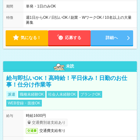
勤務 勤務：月・水・金 休み：火・木・土・日 好きな時にお仕事
可能です！ ※1日あたりの最大実働時間は日勤、夜勤共に勤務し
単発・1日のみOK
期間
た時間になります。
週1日からOK / 日払いOK / 副業・WワークOK / 10名以上の大量
特徴
募集
気になる！
応募する
詳細へ
未読
給与即払いOK！高時給！平日休み！日勤のお仕
事！仕分け作業等
派遣
職種未経験OK
社会人未経験OK
ブランクOK
WEB登録・面接OK
時給1600円
給与
交通費別途支給あり
交通費支給有り
交通費