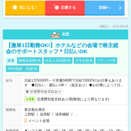
気になる！
応募する
詳細へ
掲載日：2026.08.08
未読
【激単1日勤務OK!】ホテルなどの会場で株主総
会のサポートスタッフ＊日払いOK
派遣
職種未経験OK
社会人未経験OK
大学生歓迎
ブランクOK
WEB登録・面接OK
日給1万5000円～※実働5時間で日給7000円のお仕事もありま
給与
す ◆日払い・週払いOK！（規定あり）◆お仕事によって日給
も異なります
交通費別途支給あり
交通費別途支給あり(勤務地により異なります)
交通費
東京都台東区
勤務地
上野駅
/
浅草駅
/
浅草橋駅
/
…
イベント会場
▼シフト例 ・08：00～19：00 ・09：00～18：00 ・10：00～
勤務時間