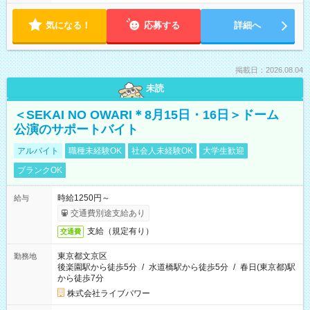
気になる！
応募する
詳細へ
掲載日：2026.08.04
未読
＜SEKAI NO OWARI＊8月15日・16日＞ドーム
公演のサポートバイト
アルバイト
職種未経験OK
社会人未経験OK
大学生歓迎
ブランクOK
時給1250円～
給与
交通費別途支給あり
支給（規定有り）
交通費
東京都文京区
勤務地
後楽園駅から徒歩5分
/
水道橋駅から徒歩5分
/
春日(東京都)駅
から徒歩7分
株式会社ライブパワー