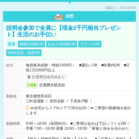
掲載日：2026.08.09
未読
説明会参加で全員に【現金2千円相当プレゼン
ト】生活のお手伝い
派遣
職種未経験OK
社会人未経験OK
ブランクOK
WEB登録・面接OK
無資格未経験：時給1500円～ ■週払いOK ■扶養内OK ■日
給与
収1万2000円以上
交通費別途支給あり
交通費全額支給
交通費
東京都世田谷区
勤務地
三軒茶屋駅
/
世田谷駅
/
下高井戸駅
/
…
≪自宅からドアtoドアで30分以内！≫ご希望の勤務地を紹介
します。
9:00～18:00（休憩60分） ■ご希望があれば下記シフトもOK！
勤務時間
早番 7:00～16:00 遅番 10:00～19:00 「家族と休みを合わせた
い」 「余裕を持って夕飯の準備がしたい」 「できれば残業はし
たくない」 など、ご希望を教えてくださいね。 ※Wワーク希望