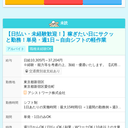
未読
【日払い・未経験歓迎！】稼ぎたい日にサクッ
と勤務！単発・週1日～自由シフトの軽作業
アルバイト
職種未経験OK
日給10,305円～37,204円
給与
※経験・能力等を考慮の上、加給・優遇いたします。 【試用期
間】試用期間なし
交通費別途支給あり
東京都新宿区
勤務地
東京都新宿区愛住町
アシストワーク株式会社
シフト制
勤務時間
1日あたりの実働時間：最大15時間/日 ＜1週間の勤務例＞週3回
勤務 勤務：月・水・金 休み：火・木・土・日 好きな時にお仕事
可能です！ ※1日あたりの最大実働時間は日勤、夜勤共に勤務し
単発・1日のみOK
期間
た場合になります。
週1日からOK / 日払いOK / 副業・WワークOK / 10名以上の大量
特徴