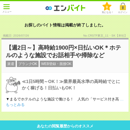
0
メニュー
気になる！
ログイン
お探しのバイト情報は掲載が終了しました。
掲載日 :2026
/
07
/
26
No.CRSTF東京_11・SK【本社】
【週2日～】高時給1900円×日払いOK＊ホテ
ルのような施設でお話相手や掃除など
派遣
ブランクOK
WEB登録・面接OK
≪1日5時間～OK！≫業界最高水準の高時給でとに
かく稼げる！日払いもOK！
▼まるでホテルのような施設で働ける！ 人気の「サービス付き高
...
もっとみる
あなたの閲覧履歴からのオススメ