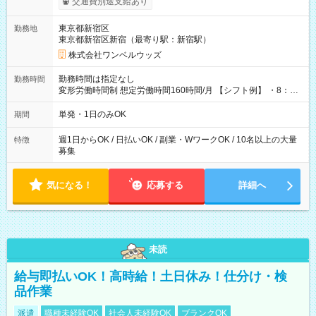
交通費別途支給あり
ンビニATMから 日払い分を引き落とせます！ 【試用期間】試
用期間なし
東京都新宿区
勤務地
東京都新宿区新宿（最寄り駅：新宿駅）
株式会社ワンベルウッズ
勤務時間は指定なし
勤務時間
変形労働時間制 想定労働時間160時間/月 【シフト例】 ・8：00
～21：00
単発・1日のみOK
期間
週1日からOK / 日払いOK / 副業・WワークOK / 10名以上の大量
特徴
募集
気になる！
応募する
詳細へ
未読
給与即払いOK！高時給！土日休み！仕分け・検
品作業
派遣
職種未経験OK
社会人未経験OK
ブランクOK