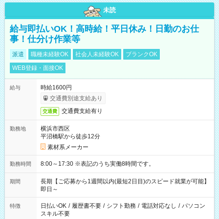
未読
給与即払いOK！高時給！平日休み！日勤のお仕
事！仕分け作業等
派遣
職種未経験OK
社会人未経験OK
ブランクOK
WEB登録・面接OK
時給1600円
給与
交通費別途支給あり
交通費支給有り
交通費
横浜市西区
勤務地
平沼橋駅から徒歩12分
素材系メーカー
8:00～17:30 ※表記のうち実働8時間です。
勤務時間
長期【ご応募から1週間以内(最短2日目)のスピード就業が可能】
期間
即日～
日払いOK
/
履歴書不要
/
シフト勤務
/
電話対応なし
/
パソコン
特徴
スキル不要