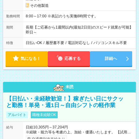
その他製造
8:00～17:00 ※表記のうち実働8時間です。
勤務時間
長期【ご応募から1週間以内(最短2日目)のスピード就業が可能】
期間
即日～
日払いOK
/
履歴書不要
/
電話対応なし
/
パソコンスキル不要
特徴
気になる！
応募する
詳細へ
未読
【日払い・未経験歓迎！】稼ぎたい日にサクッ
と勤務！単発・週1日～自由シフトの軽作業
アルバイト
職種未経験OK
日給10,305円～37,204円
給与
※経験・能力等を考慮の上、加給・優遇いたします。 【試用期
間】試用期間なし