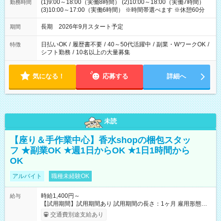
(1)9:00～18:00（実働8時間） (2)10:00～18:00（実働7時間）
勤務時間
(3)10:00～17:00（実働6時間） ※時間帯選べます ※休憩60分
長期 2026年9月スタート予定
期間
日払いOK
/
履歴書不要
/
40～50代活躍中
/
副業・WワークOK
/
特徴
シフト勤務
/
10名以上の大量募集
気になる！
応募する
詳細へ
未読
【座り＆手作業中心】香水shopの梱包スタッ
フ ★副業OK ★週1日からOK ★1日1時間から
OK
アルバイト
職種未経験OK
時給1,400円～
給与
【試用期間】試用期間あり 試用期間の長さ：1ヶ月 雇用形態、
給与は本採用時と同じです。
交通費別途支給あり