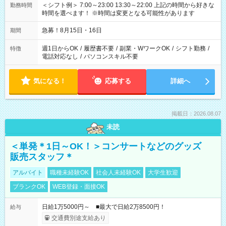
＜シフト例＞ 7:00～23:00 13:30～22:00 上記の時間から好きな
勤務時間
時間を選べます！ ※時間は変更となる可能性があります
急募！8月15日・16日
期間
週1日からOK
/
履歴書不要
/
副業・WワークOK
/
シフト勤務
/
特徴
電話対応なし
/
パソコンスキル不要
気になる！
応募する
詳細へ
掲載日：2026.08.07
未読
＜単発＊1日～OK！＞コンサートなどのグッズ
販売スタッフ＊
アルバイト
職種未経験OK
社会人未経験OK
大学生歓迎
ブランクOK
WEB登録・面接OK
日給1万5000円～ ■最大で日給2万8500円！
給与
交通費別途支給あり