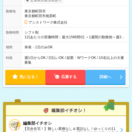
交通費別途支給あり
東京都町田市
勤務地
東京都町田市相原町
アシストワーク株式会社
シフト制
勤務時間
1日あたりの実働時間：最大15時間/日 ＜1週間の勤務例＞週3回
勤務 勤務：月・水・金 休み：火・木・土・日 好きな時にお仕事
可能です！ ※1日あたりの最大実働時間は日勤、夜勤共に勤務し
単発・1日のみOK
期間
た時間になります。
週1日からOK / 日払いOK / 副業・WワークOK / 10名以上の大量
特徴
募集
気になる！
応募する
詳細へ
編集部イチオシ
【完全在宅！】難しい業務なし＆電話なし！ゆっくりの11