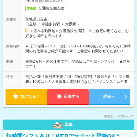
交通費別途支給あり
交通費全額支給
交通費
茨城県日立市
勤務地
日立駅
/
常陸多賀駅
/
大甕駅
/
…
＜選べる勤務地＞介護施設や病院 ※ご自宅の近くなど、お
好きな場所を選べます！
★1日5時間～OK！ （例）9:00～18:00のあいだ もちろん1日8時
勤務時間
間のお仕事もご紹介可能です！ご希望をお聞かせください！★
家庭の都合でお休みが必要な場合も遠慮なくご相談ください。
※週最低15時間以上の勤務が必要です
短期2ヵ月～のお仕事です。開始日はご相談ください！ ★急募
期間
です！
日払いOK
/
履歴書不要
/
40～50代活躍中
/
服装自由
/
シフト勤
特徴
務
/
10名以上の大量募集
/
電話対応なし
/
パソコンスキル不要
気になる！
応募する
詳細へ
掲載日：2026.08.07
未読
短時間シフトあり！WEBでサクッと登録OK＊