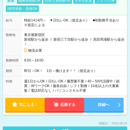
派遣
職種未経験OK
社会人未経験OK
大学生歓迎
ブランクOK
WEB登録・面接OK
時給1414円～ ▼日払いOK（規定あり） ■初勤務手当あり
給与
※規定による
東京都新宿区
勤務地
新宿駅から徒歩
/
新宿三丁目駅から徒歩
/
高田馬場駅から徒歩
/
…
物流企業
9:00～18:00
勤務時間
即日～OK！ 1日～働けます＾＾（規定あり）
期間
週1日からOK
/
日払いOK
/
履歴書不要
/
40～50代活躍中
/
副
特徴
業・WワークOK
/
服装自由
/
シフト勤務
/
10名以上の大量募
集
/
電話対応なし
/
パソコンスキル不要
気になる！
応募する
詳細へ
掲載日：2026.08.03