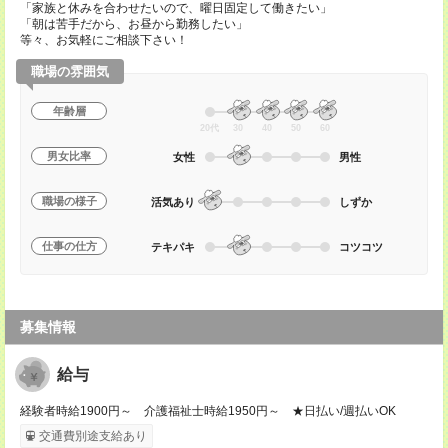
「家族と休みを合わせたいので、曜日固定して働きたい」
「朝は苦手だから、お昼から勤務したい」
等々、お気軽にご相談下さい！
職場の雰囲気
年齢層
20代
30
40
50
60
男女比率
女性
男性
職場の様子
活気あり
しずか
仕事の仕方
テキパキ
コツコツ
募集情報
給与
経験者時給1900円～ 介護福祉士時給1950円～ ★日払い/週払いOK
交通費別途支給あり