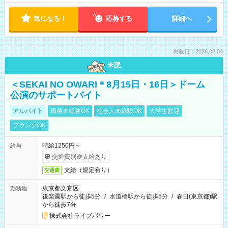
気になる！
応募する
詳細へ
掲載日：2026.08.04
未読
＜SEKAI NO OWARI＊8月15日・16日＞ドーム
公演のサポートバイト
アルバイト
職種未経験OK
社会人未経験OK
大学生歓迎
ブランクOK
時給1250円～
給与
交通費別途支給あり
支給（規定有り）
交通費
東京都文京区
勤務地
後楽園駅から徒歩5分
/
水道橋駅から徒歩5分
/
春日(東京都)駅
から徒歩7分
株式会社ライブパワー