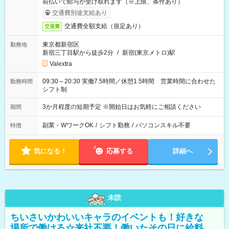
前払いで給与が受け取れます（※上限、条件あり）
交通費別途支給あり
交通費全額支給（規定あり）
交通費
東京都新宿区
勤務地
新宿三丁目駅から徒歩2分
/
新宿(東京メトロ)駅
Valextra
09:30～20:30 実働7.5時間／休憩1.5時間 営業時間に合わせた
勤務時間
シフト制
3か月程度の短期予定 ※開始日はお気軽にご相談ください
期間
副業・WワークOK
/
シフト勤務
/
パソコンスキル不要
特徴
気になる！
応募する
詳細へ
未読
ちいさいかわいいキャラのイベントも！好きな
場所で働ける☆来社不要！働いたその日に給料