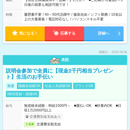
【現在も積極採用中！急募！】2カ月～ ■ご応募から最短2～3
期間
の方へ 今ご覧のお仕事で希望する勤務時間と、もう1つのお仕事
日後の就業も相談可能です！
の勤務時間。 合計で週40時間を超える場合は応募できません。
履歴書不要
/
40～50代活躍中
/
服装自由
/
シフト勤務
/
10名以
特徴
上の大量募集
/
電話対応なし
/
パソコンスキル不要
気になる！
応募する
詳細へ
掲載日：2026.08.06
未読
説明会参加で全員に【現金2千円相当プレゼン
ト】生活のお手伝い
派遣
職種未経験OK
社会人未経験OK
ブランクOK
WEB登録・面接OK
無資格未経験：時給1500円～ ■週払いOK ■扶養内OK ■日
給与
収1万2000円以上
交通費別途支給あり
交通費全額支給
交通費