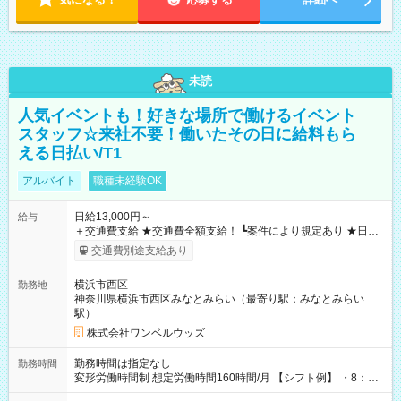
未読
人気イベントも！好きな場所で働けるイベント
スタッフ☆来社不要！働いたその日に給料もら
える日払い/T1
アルバイト
職種未経験OK
日給13,000円～
給与
＋交通費支給 ★交通費全額支給！ ┗案件により規定あり ★日払
いOK！（規定あり） ┗働いたその日に現金GET♪ お仕事後はコ
交通費別途支給あり
ンビニATMから 日払い分を引き落とせます！ 【試用期間】試
用期間なし
横浜市西区
勤務地
神奈川県横浜市西区みなとみらい（最寄り駅：みなとみらい
駅）
株式会社ワンベルウッズ
勤務時間は指定なし
勤務時間
変形労働時間制 想定労働時間160時間/月 【シフト例】 ・8：00
～21：00