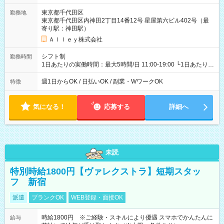
東京都千代田区
勤務地
東京都千代田区内神田2丁目14番12号 星屋第六ビル402号（最
寄り駅：神田駅）
Ａｌｌｅｙ株式会社
シフト制
勤務時間
1日あたりの実働時間：最大5時間/日 11:00-19:00 └1日あたりの
実働時間：1-5時間 └上記の時間帯内であれば、いつでも勤務可
能！ └平日・土曜日の中で、お好きな曜日でご勤務いただけま
週1日からOK / 日払いOK / 副業・WワークOK
特徴
す！ 【シフト例】 ・11:00～14:00 ・16:30～19:00 ・13:00～
18:00 などのように、自由な働き方が可能なお仕事です！
気になる！
応募する
詳細へ
未読
特別時給1800円【ヴァレクストラ】短期スタッ
フ 新宿
派遣
ブランクOK
WEB登録・面接OK
時給1800円 ※ご経験・スキルにより優遇 スマホでかんたんに
給与