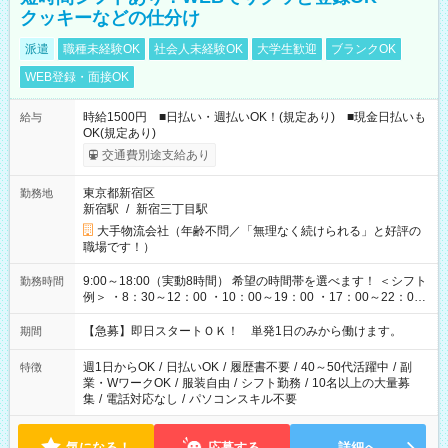
クッキーなどの仕分け
派遣
職種未経験OK
社会人未経験OK
大学生歓迎
ブランクOK
WEB登録・面接OK
時給1500円 ■日払い・週払いOK！(規定あり) ■現金日払いも
給与
OK(規定あり)
交通費別途支給あり
東京都新宿区
勤務地
新宿駅
/
新宿三丁目駅
大手物流会社（年齢不問／「無理なく続けられる」と好評の
職場です！）
9:00～18:00（実動8時間） 希望の時間帯を選べます！ ＜シフト
勤務時間
例＞ ・8：30～12：00 ・10：00～19：00 ・17：00～22：00
・13：00～22：00 ・22：00～翌6：00 など
【急募】即日スタートＯＫ！ 単発1日のみから働けます。
期間
週1日からOK
/
日払いOK
/
履歴書不要
/
40～50代活躍中
/
副
特徴
業・WワークOK
/
服装自由
/
シフト勤務
/
10名以上の大量募
集
/
電話対応なし
/
パソコンスキル不要
気になる！
応募する
詳細へ