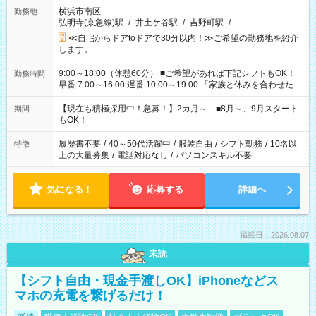
横浜市南区
勤務地
弘明寺(京急線)駅
/
井土ケ谷駅
/
吉野町駅
/
…
≪自宅からドアtoドアで30分以内！≫ご希望の勤務地を紹介
します。
9:00～18:00（休憩60分） ■ご希望があれば下記シフトもOK！
勤務時間
早番 7:00～16:00 遅番 10:00～19:00 「家族と休みを合わせた
い」 「余裕を持って夕飯の準備がしたい」 「できれば残業はし
たくない」 など、ご希望を教えてくださいね。 ※Wワーク希望
【現在も積極採用中！急募！】2カ月～ ■8月～、9月スタート
期間
の方へ 今ご覧のお仕事で希望する勤務時間と、もう1つのお仕事
もOK！
の勤務時間。 合計で週40時間を超える場合は応募できません。
履歴書不要
/
40～50代活躍中
/
服装自由
/
シフト勤務
/
10名以
特徴
上の大量募集
/
電話対応なし
/
パソコンスキル不要
気になる！
応募する
詳細へ
掲載日：2026.08.07
未読
【シフト自由・現金手渡しOK】iPhoneなどス
マホの充電を繋げるだけ！