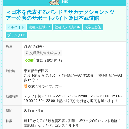
未読
＜日本を代表するバンド＊サカナクション＞ツ
アー公演のサポートバイト＠日本武道館
アルバイト
職種未経験OK
社会人未経験OK
大学生歓迎
ブランクOK
時給1250円～
給与
交通費別途支給あり
支給（規定有り）
交通費
東京都千代田区
勤務地
九段下駅から徒歩5分
/
竹橋駅から徒歩10分
/
神保町駅から徒
歩15分
/
…
株式会社ライブパワー
＜シフト例＞ 9:00～22:30 12:30～22:00 15:30～21:00 12:30～
勤務時間
19:00 12:30～22:00 上記の時間から好きな時間を選べます！ ※
時間は変更となる可能性があります
9月8日・9日
期間
週1日からOK
/
履歴書不要
/
副業・WワークOK
/
シフト勤務
/
特徴
電話対応なし
/
パソコンスキル不要