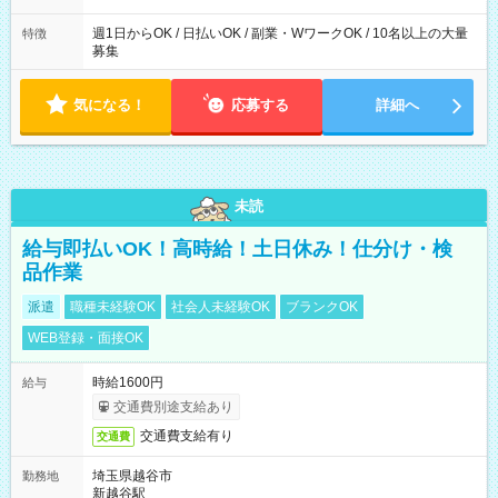
た時間になります。
週1日からOK / 日払いOK / 副業・WワークOK / 10名以上の大量
特徴
募集
気になる！
応募する
詳細へ
未読
給与即払いOK！高時給！土日休み！仕分け・検
品作業
派遣
職種未経験OK
社会人未経験OK
ブランクOK
WEB登録・面接OK
時給1600円
給与
交通費別途支給あり
交通費支給有り
交通費
埼玉県越谷市
勤務地
新越谷駅