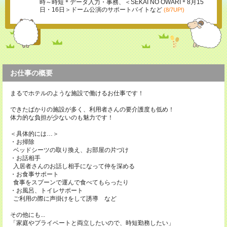
時～時短＊データ入力・事務、＜SEKAI NO OWARI＊8月15
日・16日＞ドーム公演のサポートバイトなど
(8/7UP!)
お仕事の概要
まるでホテルのような施設で働けるお仕事です！
できたばかりの施設が多く、利用者さんの要介護度も低め！
体力的な負担が少ないのも魅力です！
＜具体的には…＞
・お掃除
ベッドシーツの取り換え、お部屋の片づけ
・お話相手
入居者さんのお話し相手になって仲を深める
・お食事サポート
食事をスプーンで運んで食べてもらったり
・お風呂、トイレサポート
ご利用の際に声掛けをして誘導 など
その他にも...
「家庭やプライベートと両立したいので、時短勤務したい」