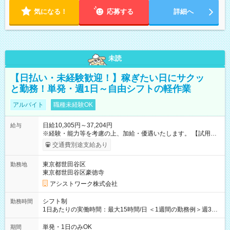
気になる！
応募する
詳細へ
未読
【日払い・未経験歓迎！】稼ぎたい日にサクッ
と勤務！単発・週1日～自由シフトの軽作業
アルバイト
職種未経験OK
日給10,305円～37,204円
給与
※経験・能力等を考慮の上、加給・優遇いたします。 【試用期
間】試用期間なし
交通費別途支給あり
東京都世田谷区
勤務地
東京都世田谷区豪徳寺
アシストワーク株式会社
シフト制
勤務時間
1日あたりの実働時間：最大15時間/日 ＜1週間の勤務例＞週3回
勤務 勤務：月・水・金 休み：火・木・土・日 好きな時にお仕事
可能です！ ※1日あたりの最大実働時間は日勤、夜勤共に勤務し
単発・1日のみOK
期間