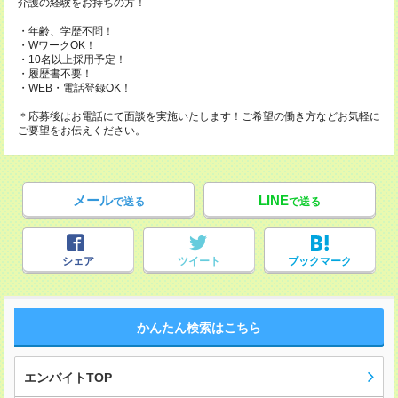
介護の経験をお持ちの方！
・年齢、学歴不問！
・WワークOK！
・10名以上採用予定！
・履歴書不要！
・WEB・電話登録OK！
＊応募後はお電話にて面談を実施いたします！ご希望の働き方などお気軽に
ご要望をお伝えください。
メール
LINE
で送る
で送る
シェア
ツイート
ブックマーク
かんたん検索はこちら
エンバイトTOP