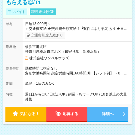
もらえる◎/T1
アルバイト
職種未経験OK
日給13,000円～
給与
＋交通費支給 ★交通費全額支給！ ┗案件により規定あり ★日払
いOK！（規定あり） ┗働いたその日に現金GET♪ お仕事後はコ
交通費別途支給あり
ンビニATMから 日払い分を引き落とせます！ 【試用期間】試
用期間なし
横浜市港北区
勤務地
神奈川県横浜市港北区（最寄り駅：新横浜駅）
株式会社ワンベルウッズ
勤務時間は指定なし
勤務時間
変形労働時間制 想定労働時間160時間/月 【シフト例】 ・8：00
～21：00
単発・1日のみOK
期間
週1日からOK / 日払いOK / 副業・WワークOK / 10名以上の大量
特徴
募集
気になる！
応募する
詳細へ