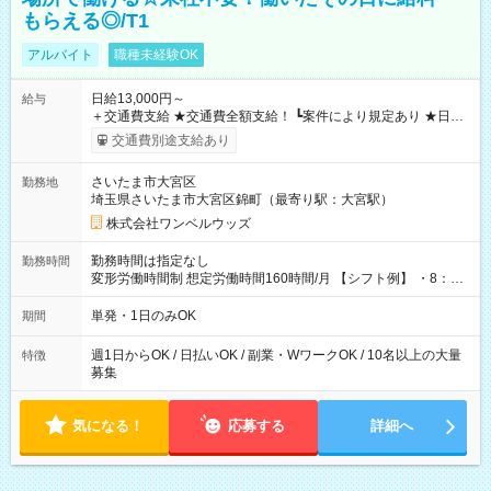
もらえる◎/T1
アルバイト
職種未経験OK
日給13,000円～
給与
＋交通費支給 ★交通費全額支給！ ┗案件により規定あり ★日払
いOK！（規定あり） ┗働いたその日に現金GET♪ お仕事後はコ
交通費別途支給あり
ンビニATMから 日払い分を引き落とせます！ 【試用期間】試
用期間なし
さいたま市大宮区
勤務地
埼玉県さいたま市大宮区錦町（最寄り駅：大宮駅）
株式会社ワンベルウッズ
勤務時間は指定なし
勤務時間
変形労働時間制 想定労働時間160時間/月 【シフト例】 ・8：00
～21：00
単発・1日のみOK
期間
週1日からOK / 日払いOK / 副業・WワークOK / 10名以上の大量
特徴
募集
気になる！
応募する
詳細へ