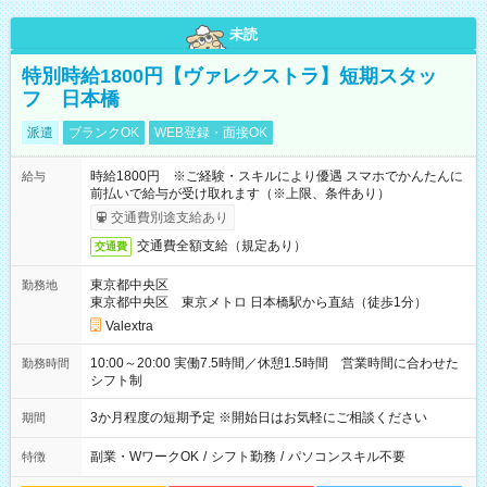
未読
特別時給1800円【ヴァレクストラ】短期スタッ
フ 日本橋
派遣
ブランクOK
WEB登録・面接OK
時給1800円 ※ご経験・スキルにより優遇 スマホでかんたんに
給与
前払いで給与が受け取れます（※上限、条件あり）
交通費別途支給あり
交通費全額支給（規定あり）
交通費
東京都中央区
勤務地
東京都中央区 東京メトロ 日本橋駅から直結（徒歩1分）
Valextra
10:00～20:00 実働7.5時間／休憩1.5時間 営業時間に合わせた
勤務時間
シフト制
3か月程度の短期予定 ※開始日はお気軽にご相談ください
期間
副業・WワークOK
/
シフト勤務
/
パソコンスキル不要
特徴