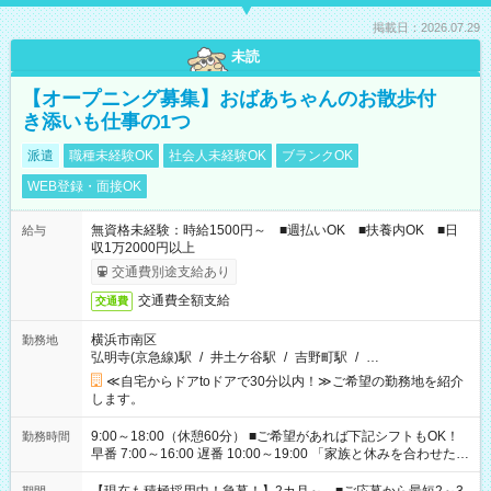
掲載日：2026.07.29
未読
【オープニング募集】おばあちゃんのお散歩付
き添いも仕事の1つ
派遣
職種未経験OK
社会人未経験OK
ブランクOK
WEB登録・面接OK
無資格未経験：時給1500円～ ■週払いOK ■扶養内OK ■日
給与
収1万2000円以上
交通費別途支給あり
交通費全額支給
交通費
横浜市南区
勤務地
弘明寺(京急線)駅
/
井土ケ谷駅
/
吉野町駅
/
…
≪自宅からドアtoドアで30分以内！≫ご希望の勤務地を紹介
します。
9:00～18:00（休憩60分） ■ご希望があれば下記シフトもOK！
勤務時間
早番 7:00～16:00 遅番 10:00～19:00 「家族と休みを合わせた
い」 「余裕を持って夕飯の準備がしたい」 「できれば残業はし
たくない」 など、ご希望を教えてくださいね。 ※Wワーク希望