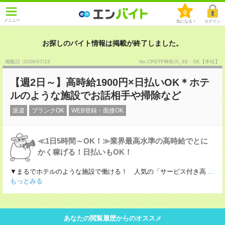
0
メニュー
気になる！
ログイン
お探しのバイト情報は掲載が終了しました。
掲載日 :2026
/
07
/
15
No.CRSTF神奈川_65・SK【本社】
【週2日～】高時給1900円×日払いOK＊ホテ
ルのような施設でお話相手や掃除など
派遣
ブランクOK
WEB登録・面接OK
≪1日5時間～OK！≫業界最高水準の高時給でとに
かく稼げる！日払いもOK！
▼まるでホテルのような施設で働ける！ 人気の「サービス付き高
...
もっとみる
あなたの閲覧履歴からのオススメ