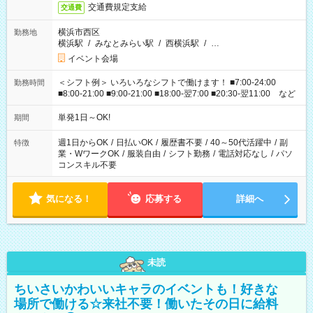
交通費規定支給
交通費
横浜市西区
勤務地
横浜駅
/
みなとみらい駅
/
西横浜駅
/
…
イベント会場
＜シフト例＞ いろいろなシフトで働けます！ ■7:00-24:00
勤務時間
■8:00-21:00 ■9:00-21:00 ■18:00-翌7:00 ■20:30-翌11:00 など
単発1日～OK!
期間
週1日からOK
/
日払いOK
/
履歴書不要
/
40～50代活躍中
/
副
特徴
業・WワークOK
/
服装自由
/
シフト勤務
/
電話対応なし
/
パソ
コンスキル不要
気になる！
応募する
詳細へ
未読
ちいさいかわいいキャラのイベントも！好きな
場所で働ける☆来社不要！働いたその日に給料