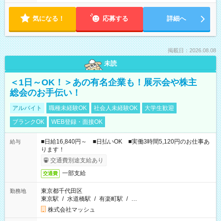
気になる！
応募する
詳細へ
掲載日：2026.08.08
未読
＜1日～OK！＞あの有名企業も！展示会や株主
総会のお手伝い！
アルバイト
職種未経験OK
社会人未経験OK
大学生歓迎
ブランクOK
WEB登録・面接OK
■日給16,840円～ ■日払いOK ■実働3時間5,120円のお仕事あ
給与
ります！
交通費別途支給あり
一部支給
交通費
東京都千代田区
勤務地
東京駅
/
水道橋駅
/
有楽町駅
/
…
株式会社マッシュ