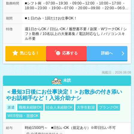
■シフト例 ・07:00～19:30 ・09:00～12:00 ・10:00～17:00 ・
勤務時間
18:00～23:00 ・19:00～07:00 ・20:00～09:00 ・22:00～06:00
etc ★最短で3時間で5,120円のお仕事から 15時間で2万円近く稼
げるお仕事も！ ご希望のお時間に合わせてご紹介！ ※シフトは
■１日のみ・1回だけお仕事OK！
期間
現場によって異なります。 ※勿論、休憩時間はあるのでご安心
ください！
週1日からOK
/
日払いOK
/
履歴書不要
/
副業・WワークOK
/
シ
特徴
フト勤務
/
10名以上の大量募集
/
電話対応なし
/
パソコンスキ
ル不要
気になる！
応募する
詳細へ
掲載日：2026.08.08
未読
＜最短3日後にお仕事決定！＞お散歩の付き添い
やお話相手など！入浴介助ナシ
派遣
職種未経験OK
社会人未経験OK
大学生歓迎
ブランクOK
WEB登録・面接OK
時給1500円～ ■日払いOK（規定あり）※即日払い不可
給与