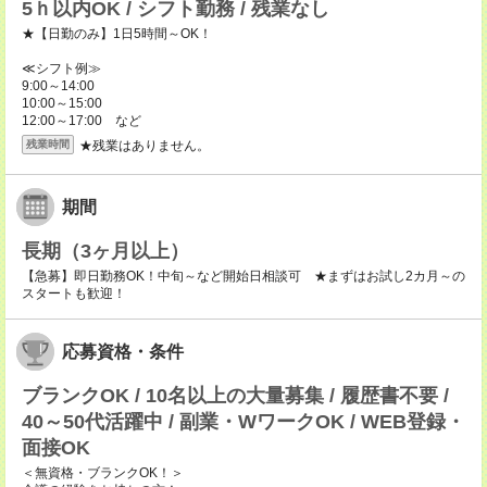
5ｈ以内OK / シフト勤務 / 残業なし
★【日勤のみ】1日5時間～OK！
≪シフト例≫
9:00～14:00
10:00～15:00
12:00～17:00 など
★残業はありません。
残業時間
期間
長期（3ヶ月以上）
【急募】即日勤務OK！中旬～など開始日相談可 ★まずはお試し2カ月～の
スタートも歓迎！
応募資格・条件
ブランクOK / 10名以上の大量募集 / 履歴書不要 /
40～50代活躍中 / 副業・WワークOK / WEB登録・
面接OK
＜無資格・ブランクOK！＞