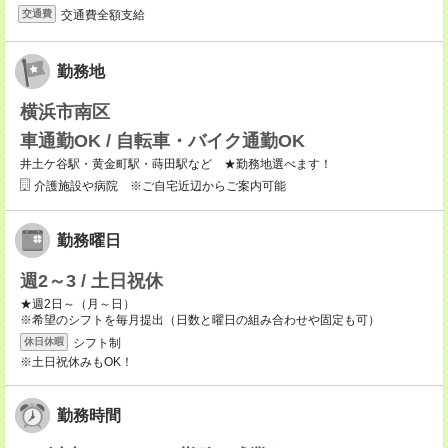
交通費全額支給
交通費
勤務地
横浜市南区
車通勤OK / 自転車・バイク通勤OK
井土ケ谷駅・黄金町駅・蒔田駅など ★勤務地選べます！
介護施設や病院 ※ご自宅近辺からご案内可能
勤務曜日
週2～3 / 土日祝休
★週2日～（月～日）
※希望のシフトを毎月提出（日数と曜日の組み合わせや固定も可）
シフト制
休日休暇
※土日祝休みもOK！
勤務時間