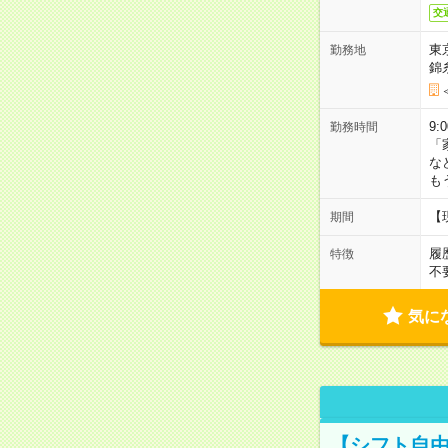
交
東
勤務地
錦
9:
勤務時間
「
な
も
【
期間
履
特徴
不
気に
【シフト自由