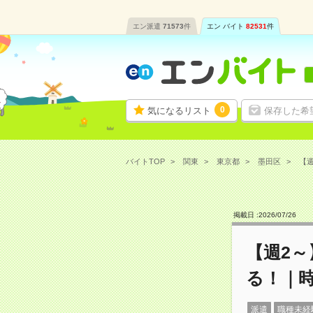
エン派遣
71573
件
エン バイト
82531
件
0
気になるリスト
保存した希
バイトTOP
関東
東京都
墨田区
【週
掲載日 :
2026
/
07
/
26
【週2
る！｜時
派遣
職種未経