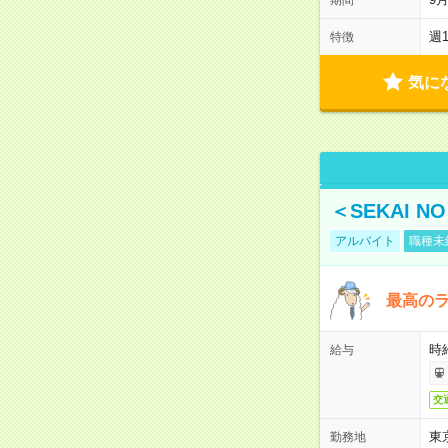
週
特徴
気に
＜SEKAI 
アルバイト
職種未
最高のラ
時
給与
交
東
勤務地