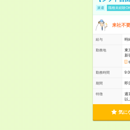
派遣
職種未経験O
来社不要
時
給与
東
勤務地
新
9:
勤務時間
即
期間
週
特徴
以
気に