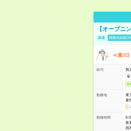
【オープニン
派遣
職種未経験O
≪週3日
無
給与
交
東
勤務地
巣
9:
勤務時間
夜
残