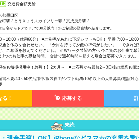
交通費全額支給
通費
京都墨田区
糸町駅
/
とうきょうスカイツリー駅
/
京成曳舟駅
/
…
≪自宅からドアtoドアで30分以内！≫ご希望の勤務地を紹介します。
00～18:00（休憩60分） ■ご希望があれば下記シフトもOK！ 早番 7:00～16:00 遅
家族と休みを合わせたい」 「余裕を持って夕飯の準備がしたい」 「できれば
ど、ご希望を教えてくださいね。 ※Wワーク希望の方へ 今ご覧のお仕事で希
う1つのお仕事の勤務時間。 合計で週40時間を超える場合は応募できません。
現在も積極採用中！急募！】2カ月～ ■ご応募から最短2～3日後の就業も相
歴書不要
/
40～50代活躍中
/
服装自由
/
シフト勤務
/
10名以上の大量募集
/
電話対応
要
なる！
応募する
詳
未読
・現金手渡しOK】iPhoneなどスマホの充電を繋