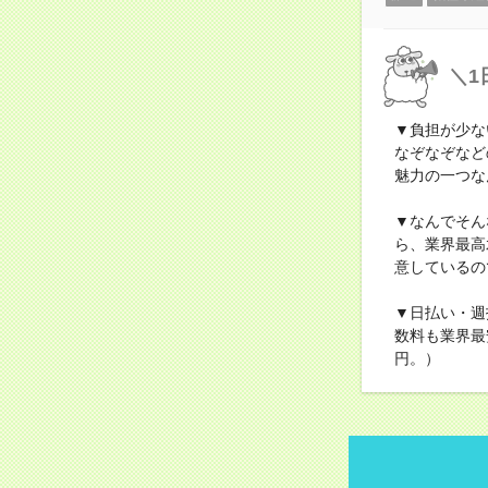
＼1
▼負担が少な
なぞなぞなど
魅力の一つな
▼なんでそん
ら、業界最高
意しているの
▼日払い・週
数料も業界最
円。）