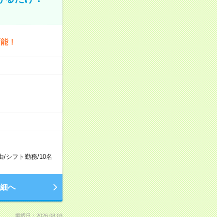
可能！
由
/
シフト勤務
/
10名
細へ
掲載日：2026.08.03