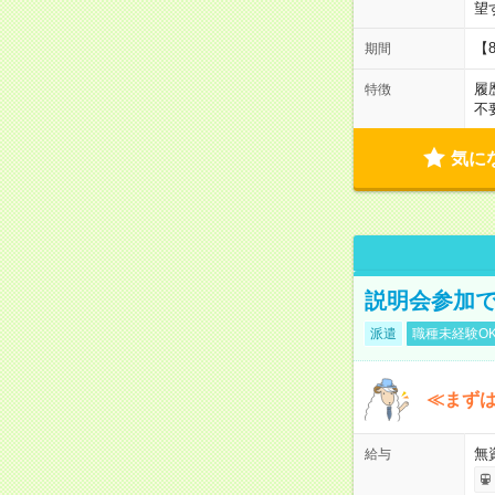
望
【
期間
履
特徴
不
気に
説明会参加で
派遣
職種未経験O
≪まずは
無
給与