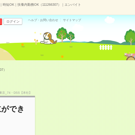
短OK｜扶養内勤務OK（111266307）｜エンバイト
ヘルプ・お問い合わせ
サイトマップ
ログイン
07）
TF東京_74・DSS【本社】
立ができ