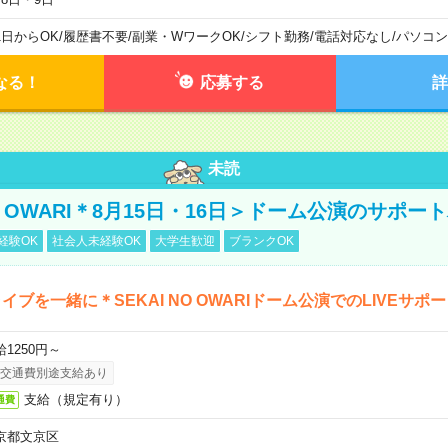
1日からOK
/
履歴書不要
/
副業・WワークOK
/
シフト勤務
/
電話対応なし
/
パソコン
なる！
応募する
詳
未読
NO OWARI＊8月15日・16日＞ドーム公演のサポー
経験OK
社会人未経験OK
大学生歓迎
ブランクOK
イブを一緒に＊SEKAI NO OWARIドーム公演でのLIVEサポ
給1250円～
交通費別途支給あり
支給（規定有り）
通費
京都文京区