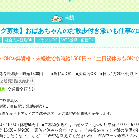
未読
グ募集】おばあちゃんのお散歩付き添いも仕事の
K
社会人未経験OK
ブランクOK
WEB登録・面接OK
～OK≫無資格・未経験でも時給1500円～！土日祝休みもOK
資格未経験：時給1500円～ ■週払いOK ■扶養内OK ■日収1万2000円以上
交通費別途支給あり
交通費全額支給
通費
京都豊島区
鴨駅
/
目白駅
/
北池袋駅
/
…
≪自宅からドアtoドアで30分以内！≫ご希望の勤務地を紹介します。
00～18:00（休憩60分） ■ご希望があれば下記シフトもOK！ 早番 7:00～16:00 遅
勤 16:30～翌9:30 「家族と休みを合わせたい」 「余裕を持って夕飯の準備
業はしたくない」 など、ご希望を教えてくださいね。 ※Wワーク希望の方へ