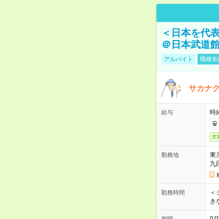
＜日本を代
＠日本武道
アルバイト
職種未
サカナク
時
給与
交
東
勤務地
九
＜シ
勤務時間
き
9
期間