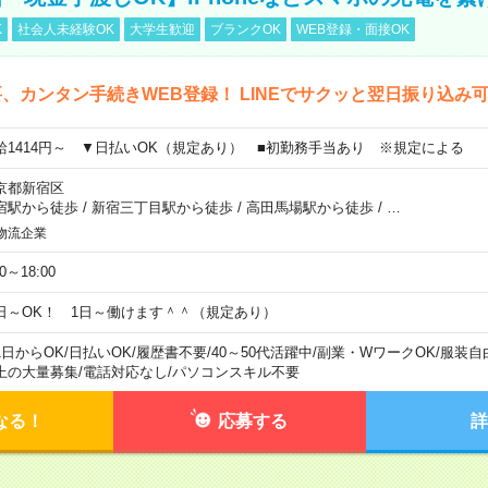
K
社会人未経験OK
大学生歓迎
ブランクOK
WEB登録・面接OK
、カンタン手続きWEB登録！ LINEでサクッと翌日振り込み
給1414円～ ▼日払いOK（規定あり） ■初勤務手当あり ※規定による
京都新宿区
宿駅から徒歩
/
新宿三丁目駅から徒歩
/
高田馬場駅から徒歩
/
…
物流企業
00～18:00
日～OK！ 1日～働けます＾＾（規定あり）
1日からOK
/
日払いOK
/
履歴書不要
/
40～50代活躍中
/
副業・WワークOK
/
服装自
上の大量募集
/
電話対応なし
/
パソコンスキル不要
なる！
応募する
詳