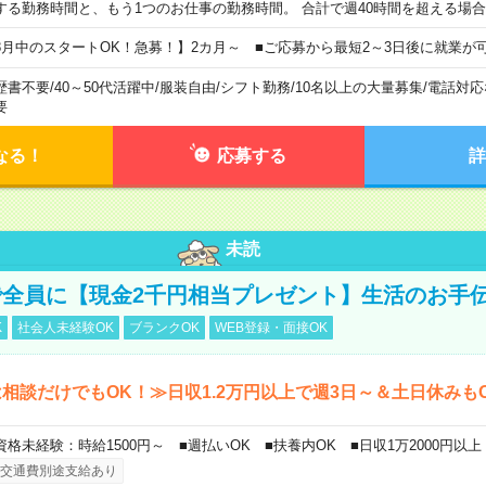
する勤務時間と、もう1つのお仕事の勤務時間。 合計で週40時間を超える場
8月中のスタートOK！急募！】2カ月～ ■ご応募から最短2～3日後に就業が
歴書不要
/
40～50代活躍中
/
服装自由
/
シフト勤務
/
10名以上の大量募集
/
電話対応
要
なる！
応募する
詳
未読
全員に【現金2千円相当プレゼント】生活のお手
K
社会人未経験OK
ブランクOK
WEB登録・面接OK
相談だけでもOK！≫日収1.2万円以上で週3日～＆土日休みも
資格未経験：時給1500円～ ■週払いOK ■扶養内OK ■日収1万2000円以上
交通費別途支給あり