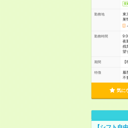
交
東
勤務地
巣
9:
勤務時間
夜
残
望
【
期間
履
特徴
不
気に
【シフト自由