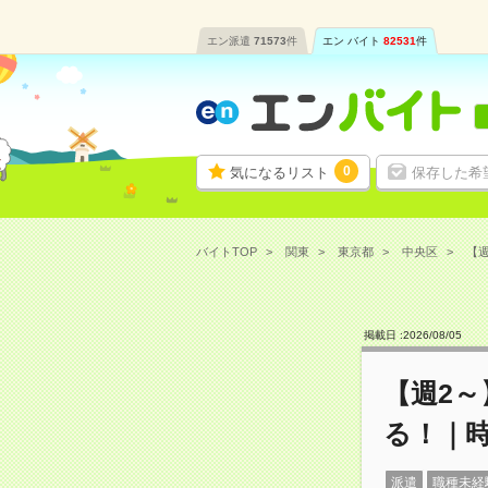
エン派遣
71573
件
エン バイト
82531
件
0
気になるリスト
保存した希
バイトTOP
関東
東京都
中央区
【週
掲載日 :
2026
/
08
/
05
【週2
る！｜時
派遣
職種未経