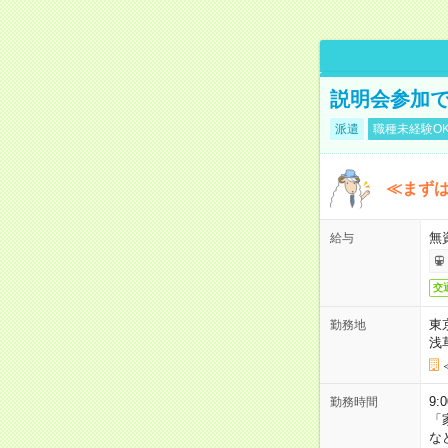
説明会参加で
派遣
職種未経験O
≪まずは
無
給与
交
東
勤務地
浅
9:
勤務時間
「
な