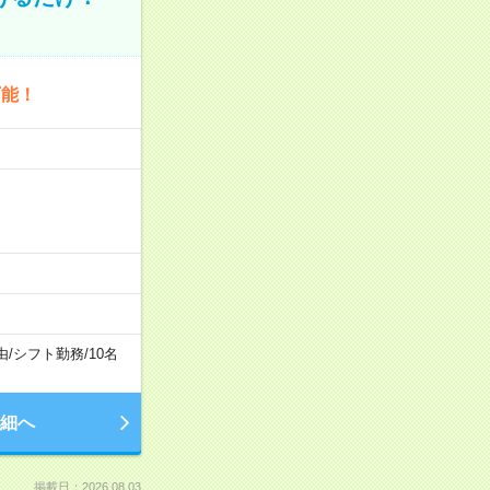
可能！
由
/
シフト勤務
/
10名
細へ
掲載日：2026.08.03