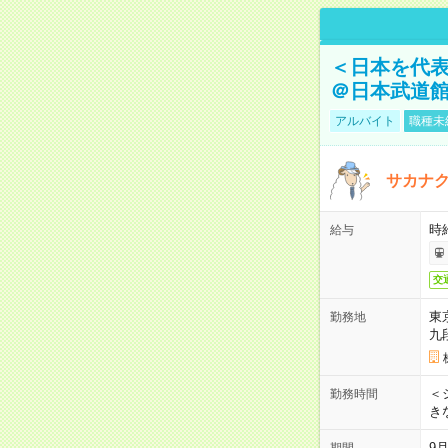
＜日本を代
＠日本武道
アルバイト
職種未
サカナク
時
給与
交
東
勤務地
九
＜シ
勤務時間
き
9
期間