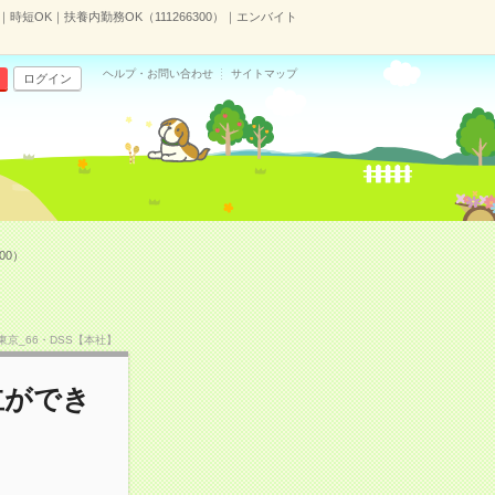
短OK｜扶養内勤務OK（111266300）｜エンバイト
ヘルプ・お問い合わせ
サイトマップ
ログイン
00）
TF東京_66・DSS【本社】
立ができ