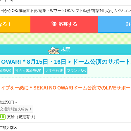
1日からOK
/
履歴書不要
/
副業・WワークOK
/
シフト勤務
/
電話対応なし
/
パソコン
なる！
応募する
詳
未読
NO OWARI＊8月15日・16日＞ドーム公演のサポー
経験OK
社会人未経験OK
大学生歓迎
ブランクOK
イブを一緒に＊SEKAI NO OWARIドーム公演でのLIVEサポ
給1250円～
交通費別途支給あり
支給（規定有り）
通費
京都文京区