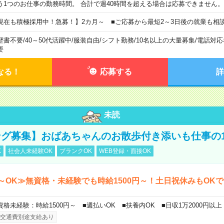
う1つのお仕事の勤務時間。 合計で週40時間を超える場合は応募できません。
現在も積極採用中！急募！】2カ月～ ■ご応募から最短2～3日後の就業も相
歴書不要
/
40～50代活躍中
/
服装自由
/
シフト勤務
/
10名以上の大量募集
/
電話対応
要
なる！
応募する
詳
未読
グ募集】おばあちゃんのお散歩付き添いも仕事の
K
社会人未経験OK
ブランクOK
WEB登録・面接OK
～OK≫無資格・未経験でも時給1500円～！土日祝休みもOK
資格未経験：時給1500円～ ■週払いOK ■扶養内OK ■日収1万2000円以上
交通費別途支給あり