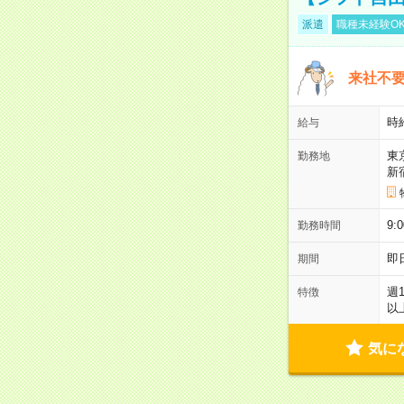
派遣
職種未経験O
来社不要
時
給与
東
勤務地
新
9:
勤務時間
即
期間
週
特徴
以
気に