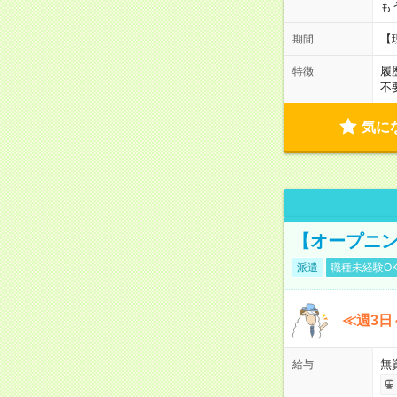
も
【
期間
履
特徴
不
気に
【オープニン
派遣
職種未経験O
≪週3日
無
給与