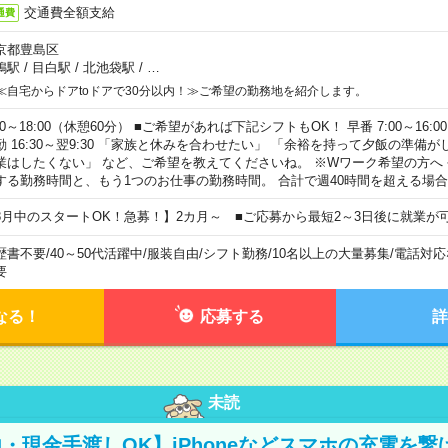
交通費全額支給
通費
京都豊島区
鴨駅
/
目白駅
/
北池袋駅
/
…
≪自宅からドアtoドアで30分以内！≫ご希望の勤務地を紹介します。
00～18:00（休憩60分） ■ご希望があれば下記シフトもOK！ 早番 7:00～16:00 遅
勤 16:30～翌9:30 「家族と休みを合わせたい」 「余裕を持って夕飯の準備
業はしたくない」 など、ご希望を教えてくださいね。 ※Wワーク希望の方へ
する勤務時間と、もう1つのお仕事の勤務時間。 合計で週40時間を超える場
8月中のスタートOK！急募！】2カ月～ ■ご応募から最短2～3日後に就業が
歴書不要
/
40～50代活躍中
/
服装自由
/
シフト勤務
/
10名以上の大量募集
/
電話対応
要
なる！
応募する
詳
未読
・現金手渡しOK】iPhoneなどスマホの充電を繋