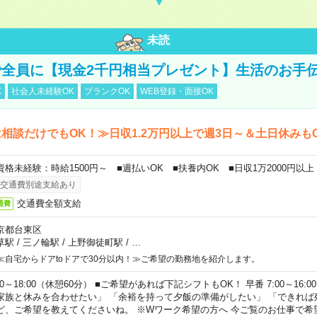
未読
全員に【現金2千円相当プレゼント】生活のお手
K
社会人未経験OK
ブランクOK
WEB登録・面接OK
相談だけでもOK！≫日収1.2万円以上で週3日～＆土日休みも
資格未経験：時給1500円～ ■週払いOK ■扶養内OK ■日収1万2000円以上
交通費別途支給あり
交通費全額支給
通費
京都台東区
草駅
/
三ノ輪駅
/
上野御徒町駅
/
…
≪自宅からドアtoドアで30分以内！≫ご希望の勤務地を紹介します。
00～18:00（休憩60分） ■ご希望があれば下記シフトもOK！ 早番 7:00～16:00 遅
家族と休みを合わせたい」 「余裕を持って夕飯の準備がしたい」 「できれば
ど、ご希望を教えてくださいね。 ※Wワーク希望の方へ 今ご覧のお仕事で希