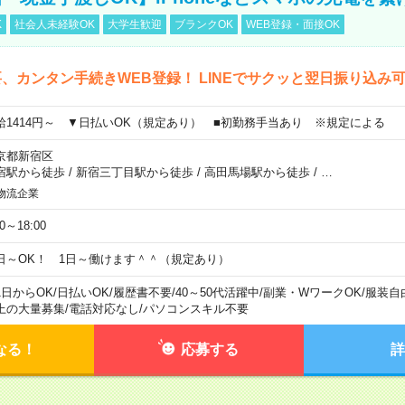
K
社会人未経験OK
大学生歓迎
ブランクOK
WEB登録・面接OK
、カンタン手続きWEB登録！ LINEでサクッと翌日振り込み
給1414円～ ▼日払いOK（規定あり） ■初勤務手当あり ※規定による
京都新宿区
宿駅から徒歩
/
新宿三丁目駅から徒歩
/
高田馬場駅から徒歩
/
…
物流企業
00～18:00
日～OK！ 1日～働けます＾＾（規定あり）
1日からOK
/
日払いOK
/
履歴書不要
/
40～50代活躍中
/
副業・WワークOK
/
服装自
上の大量募集
/
電話対応なし
/
パソコンスキル不要
なる！
応募する
詳