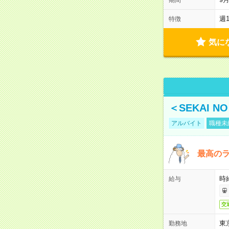
週
特徴
気に
＜SEKAI 
アルバイト
職種未
最高のラ
時
給与
交
東
勤務地