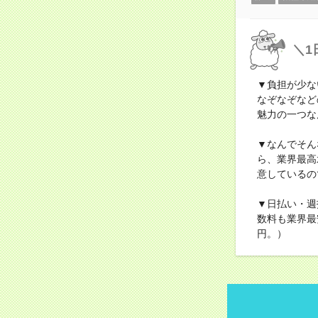
＼1
▼負担が少な
なぞなぞなど
魅力の一つな
▼なんでそん
ら、業界最高
意しているの
▼日払い・週
数料も業界最
円。）