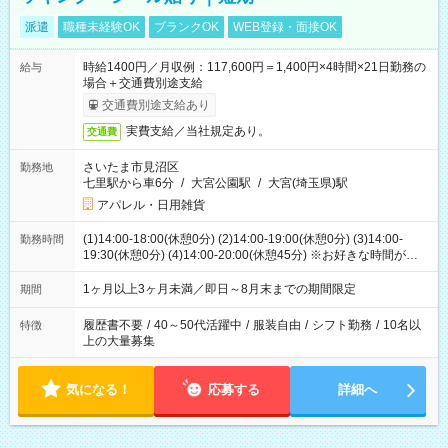
派遣
職種未経験OK
ブランクOK
WEB登録・面接OK
時給1400円／月収例：117,600円＝1,400円×4時間×21日勤務の
給与
場合＋交通費別途支給
交通費別途支給あり
実費支給／当社規定あり。
交通費
さいたま市見沼区
勤務地
七里駅から車6分
/
大宮公園駅
/
大宮(埼玉県)駅
アパレル・日用雑貨
(1)14:00-18:00(休憩0分) (2)14:00-19:00(休憩0分) (3)14:00-
勤務時間
19:30(休憩0分) (4)14:00-20:00(休憩45分) ※お好きな時間が選べ
ます
1ヶ月以上3ヶ月未満／即日～8月末までの期間限定
期間
履歴書不要
/
40～50代活躍中
/
服装自由
/
シフト勤務
/
10名以
特徴
上の大量募集
気になる！
応募する
詳細へ