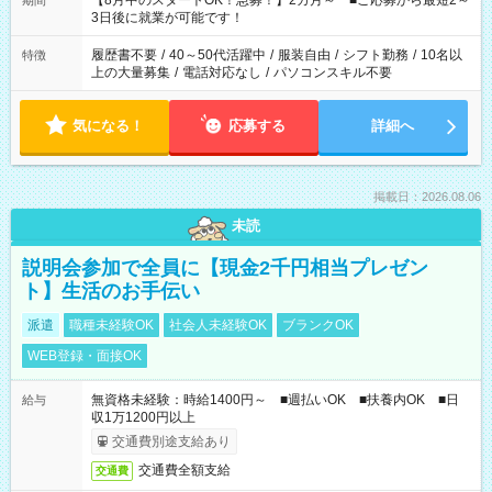
【8月中のスタートOK！急募！】2カ月～ ■ご応募から最短2～
期間
ね。 ※Wワーク希望の方へ 今ご覧のお仕事で希望する勤務時間
3日後に就業が可能です！
と、もう1つのお仕事の勤務時間。 合計で週40時間を超える場
合は応募できません。
履歴書不要
/
40～50代活躍中
/
服装自由
/
シフト勤務
/
10名以
特徴
上の大量募集
/
電話対応なし
/
パソコンスキル不要
気になる！
応募する
詳細へ
掲載日：2026.08.06
未読
説明会参加で全員に【現金2千円相当プレゼン
ト】生活のお手伝い
派遣
職種未経験OK
社会人未経験OK
ブランクOK
WEB登録・面接OK
無資格未経験：時給1400円～ ■週払いOK ■扶養内OK ■日
給与
収1万1200円以上
交通費別途支給あり
交通費全額支給
交通費