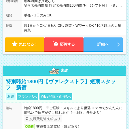
勤務時間は指定なし
勤務時間
変形労働時間制 想定労働時間160時間/月 【シフト例】 ・8：00
～21：00
単発・1日のみOK
期間
週1日からOK / 日払いOK / 副業・WワークOK / 10名以上の大量
特徴
募集
気になる！
応募する
詳細へ
未読
特別時給1800円【ヴァレクストラ】短期スタッ
フ 新宿
派遣
ブランクOK
WEB登録・面接OK
時給1800円 ※ご経験・スキルにより優遇 スマホでかんたんに
給与
前払いで給与が受け取れます（※上限、条件あり）
交通費別途支給あり
交通費全額支給（規定あり）
交通費