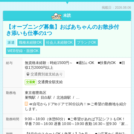
掲載日：2026.08.06
未読
【オープニング募集】おばあちゃんのお散歩付
き添いも仕事の1つ
派遣
職種未経験OK
社会人未経験OK
ブランクOK
WEB登録・面接OK
無資格未経験：時給1500円～ ■週払いOK ■扶養内OK ■日
給与
収1万2000円以上
交通費別途支給あり
交通費全額支給
交通費
東京都豊島区
勤務地
巣鴨駅
/
目白駅
/
北池袋駅
/
…
≪自宅からドアtoドアで30分以内！≫ご希望の勤務地を紹介
します。
9:00～18:00（休憩60分） ■ご希望があれば下記シフトもOK！
勤務時間
早番 7:00～16:00 遅番 10:00～19:00 夜勤 16:30～翌9:30 「家族
と休みを合わせたい」 「余裕を持って夕飯の準備がしたい」
「できれば残業はしたくない」 など、ご希望を教えてください