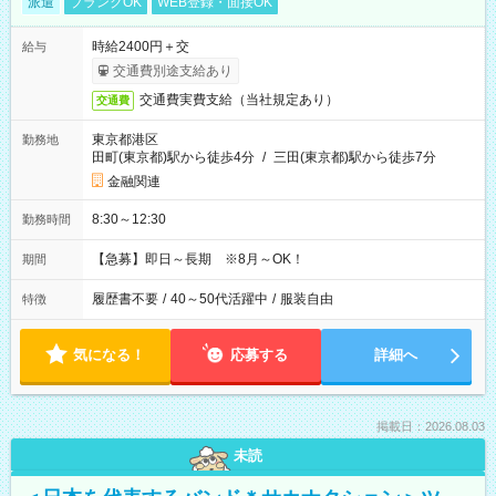
派遣
ブランクOK
WEB登録・面接OK
時給2400円＋交
給与
交通費別途支給あり
交通費実費支給（当社規定あり）
交通費
東京都港区
勤務地
田町(東京都)駅から徒歩4分
/
三田(東京都)駅から徒歩7分
金融関連
8:30～12:30
勤務時間
【急募】即日～長期 ※8月～OK！
期間
履歴書不要
/
40～50代活躍中
/
服装自由
特徴
気になる！
応募する
詳細へ
掲載日：2026.08.03
未読