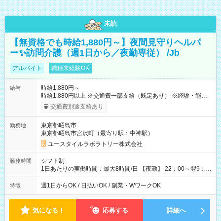
未読
【無資格でも時給1,880円～】夜間見守りヘルパ
ー✨訪問介護（週1日から／夜勤専従） /Jb
アルバイト
職種未経験OK
時給1,880円～
給与
時給1,880円以上 ※交通費一部支給（既定あり） ※経験・能力を
考慮して決定します 【収入例】 週1回勤務の場合：1,880円×8時
交通費別途支給あり
間×4回=6万0,160円 週3回勤務の場合：1,880円×8時間×12回
=18万0,480円 【試用期間】試用期間あり 試用期間の長さ：2ヶ
東京都昭島市
勤務地
月 ※ 雇用形態と給与に、本採用時と異なる部分があります。 雇
東京都昭島市宮沢町（最寄り駅：中神駅）
用形態：本採用時と同じです。 給与：時給 1,660円以上
ユースタイルラボラトリー株式会社
シフト制
勤務時間
1日あたりの実働時間：最大8時間/日 【夜勤】 22：00～翌9：
00 ※週1日～OK ／ 夜勤専従 ＊＊ 勤務時間例 ＊＊ ■22時か
ら翌7時 ■23時から翌8時 ■24時から翌9時 など ※上記の時間
週1日からOK / 日払いOK / 副業・WワークOK
特徴
内で8時間勤務（休憩1時間）ご利用者様により、時間は異なり
ます。 ※曜日固定（毎週同じ曜日での勤務となります）
気になる！
応募する
詳細へ