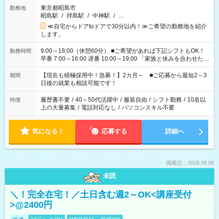
東京都昭島市
勤務地
昭島駅
/
拝島駅
/
中神駅
/
…
≪自宅からドアtoドアで30分以内！≫ご希望の勤務地を紹介
します。
9:00～18:00（休憩60分） ■ご希望があれば下記シフトもOK！
勤務時間
早番 7:00～16:00 遅番 10:00～19:00 「家族と休みを合わせた
い」 「余裕を持って夕飯の準備がしたい」 「できれば残業はし
たくない」 など、ご希望を教えてくださいね。 ※Wワーク希望
【現在も積極採用中！急募！】2カ月～ ■ご応募から最短2～3
期間
の方へ 今ご覧のお仕事で希望する勤務時間と、もう1つのお仕事
日後の就業も相談可能です！
の勤務時間。 合計で週40時間を超える場合は応募できません。
履歴書不要
/
40～50代活躍中
/
服装自由
/
シフト勤務
/
10名以
特徴
上の大量募集
/
電話対応なし
/
パソコンスキル不要
気になる！
応募する
詳細へ
掲載日：2026.08.06
未読
＼！完全在宅！／土日含む週2～OK<講座受付
>@2400円