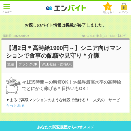
0
メニュー
気になる！
ログイン
お探しのバイト情報は掲載が終了しました。
掲載日 :2026
/
08
/
05
No.CRSTF東京_93・SNR【本社】
【週2日＊高時給1900円～】シニア向けマン
ションで食事の配膳や見守り＊介護
派遣
ブランクOK
WEB登録・面接OK
≪1日5時間～の時短OK！≫業界最高水準の高時給
でとにかく稼げる＊日払いもOK！
▼まるで高級マンションのような施設で働ける！ 人気の「サービ
...
もっとみる
あなたの閲覧履歴からのオススメ