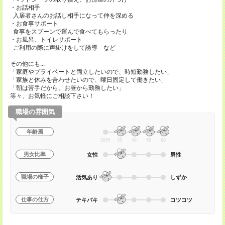
・お話相手
入居者さんのお話し相手になって仲を深める
・お食事サポート
食事をスプーンで運んで食べてもらったり
・お風呂、トイレサポート
ご利用の際に声掛けをして誘導 など
その他にも...
「家庭やプライベートと両立したいので、時短勤務したい」
「家族と休みを合わせたいので、曜日固定して働きたい」
「朝は苦手だから、お昼から勤務したい」
等々、お気軽にご相談下さい！
職場の雰囲気
年齢層
20代
30
40
50
60
男女比率
女性
男性
職場の様子
活気あり
しずか
仕事の仕方
テキパキ
コツコツ