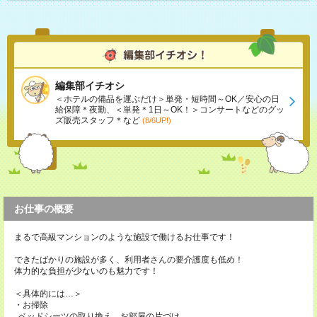
編集部イチオシ
＜ホテルの備品を運ぶだけ＞単発・短時間～OK／安心の日
給保障＊夜勤、＜単発＊1日～OK！＞コンサートなどのグッ
ズ販売スタッフ＊など
(8/6UP!)
お仕事の概要
まるで高級マンションのような施設で働けるお仕事です！
できたばかりの施設が多く、利用者さんの要介護度も低め！
体力的な負担が少ないのも魅力です！
＜具体的には…＞
・お掃除
ベッドシーツの取り換え、お部屋の片づけ