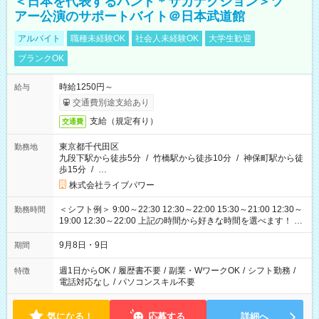
＜日本を代表するバンド＊サカナクション＞ツ
アー公演のサポートバイト＠日本武道館
アルバイト
職種未経験OK
社会人未経験OK
大学生歓迎
ブランクOK
時給1250円～
給与
交通費別途支給あり
支給（規定有り）
交通費
東京都千代田区
勤務地
九段下駅から徒歩5分
/
竹橋駅から徒歩10分
/
神保町駅から徒
歩15分
/
…
株式会社ライブパワー
＜シフト例＞ 9:00～22:30 12:30～22:00 15:30～21:00 12:30～
勤務時間
19:00 12:30～22:00 上記の時間から好きな時間を選べます！ ※
時間は変更となる可能性があります
9月8日・9日
期間
週1日からOK
/
履歴書不要
/
副業・WワークOK
/
シフト勤務
/
特徴
電話対応なし
/
パソコンスキル不要
気になる！
応募する
詳細へ