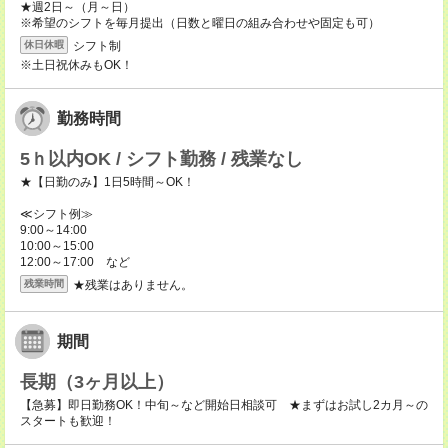
★週2日～（月～日）
※希望のシフトを毎月提出（日数と曜日の組み合わせや固定も可）
シフト制
休日休暇
※土日祝休みもOK！
勤務時間
5ｈ以内OK / シフト勤務 / 残業なし
★【日勤のみ】1日5時間～OK！
≪シフト例≫
9:00～14:00
10:00～15:00
12:00～17:00 など
★残業はありません。
残業時間
期間
長期（3ヶ月以上）
【急募】即日勤務OK！中旬～など開始日相談可 ★まずはお試し2カ月～の
スタートも歓迎！