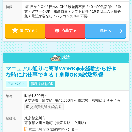
週1日からOK
/
日払いOK
/
履歴書不要
/
40～50代活躍中
/
副
特徴
業・WワークOK
/
服装自由
/
シフト勤務
/
10名以上の大量募
集
/
電話対応なし
/
パソコンスキル不要
気になる！
応募する
詳細へ
未読
マニュアル通りに簡単WORK◆未経験から好き
な時にお仕事できる！単発OK◎試験監督
アルバイト
職種未経験OK
時給1,300円～
給与
★交通費一部支給 時給1,300円～ ※試験・役割により手当あり
※勤務回数により昇給あり 【即給（前払い）オプションあ
交通費別途支給あり
り！】 希望される場合、勤務から1週間ほどで給与の一部を受け
取れます。 ※手数料418円がかかります。 【過去試験日の収入
東京都立川市
勤務地
例】 ・河合塾模擬試験 8:30～17:30（休憩1時間） 時給1,300円
東京都立川市曙町（最寄り駅：立川駅）
×8時間＝日収10,400円＋交通費 ※当日の役割により時給＋100
円の場合あり ・国家試験 7:00～13:30（休憩なし） 時給1,300
株式会社全国試験運営センター