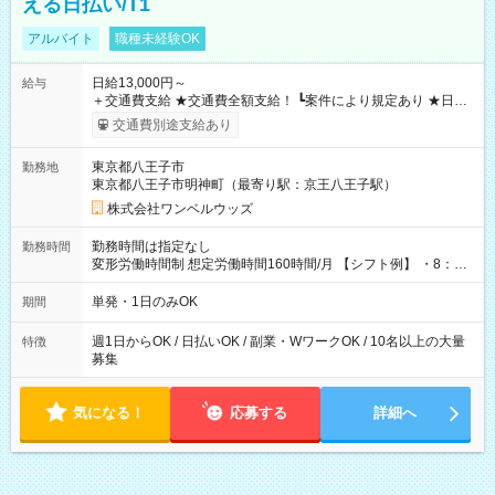
える日払い/T1
アルバイト
職種未経験OK
日給13,000円～
給与
＋交通費支給 ★交通費全額支給！ ┗案件により規定あり ★日払
いOK！（規定あり） ┗働いたその日に現金GET♪ お仕事後はコ
交通費別途支給あり
ンビニATMから 日払い分を引き落とせます！ 【試用期間】試
用期間なし
東京都八王子市
勤務地
東京都八王子市明神町（最寄り駅：京王八王子駅）
株式会社ワンベルウッズ
勤務時間は指定なし
勤務時間
変形労働時間制 想定労働時間160時間/月 【シフト例】 ・8：00
～21：00
単発・1日のみOK
期間
週1日からOK / 日払いOK / 副業・WワークOK / 10名以上の大量
特徴
募集
気になる！
応募する
詳細へ