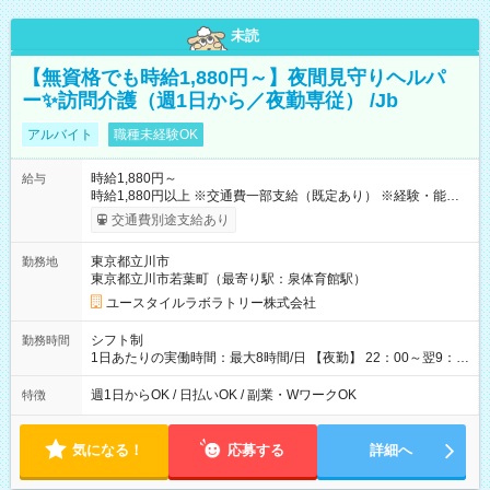
未読
【無資格でも時給1,880円～】夜間見守りヘルパ
ー✨訪問介護（週1日から／夜勤専従） /Jb
アルバイト
職種未経験OK
時給1,880円～
給与
時給1,880円以上 ※交通費一部支給（既定あり） ※経験・能力を
考慮して決定します 【収入例】 週1回勤務の場合：1,880円×8時
交通費別途支給あり
間×4回=6万0,160円 週3回勤務の場合：1,880円×8時間×12回
=18万0,480円 【試用期間】試用期間あり 試用期間の長さ：2ヶ
東京都立川市
勤務地
月 ※ 雇用形態と給与に、本採用時と異なる部分があります。 雇
東京都立川市若葉町（最寄り駅：泉体育館駅）
用形態：本採用時と同じです。 給与：時給 1,660円以上
ユースタイルラボラトリー株式会社
シフト制
勤務時間
1日あたりの実働時間：最大8時間/日 【夜勤】 22：00～翌9：
00 ※週1日～OK ／ 夜勤専従 ＊＊ 勤務時間例 ＊＊ ■22時か
ら翌7時 ■23時から翌8時 ■24時から翌9時 など ※上記の時間
週1日からOK / 日払いOK / 副業・WワークOK
特徴
内で8時間勤務（休憩1時間）ご利用者様により、時間は異なり
ます。 ※曜日固定（毎週同じ曜日での勤務となります）
気になる！
応募する
詳細へ