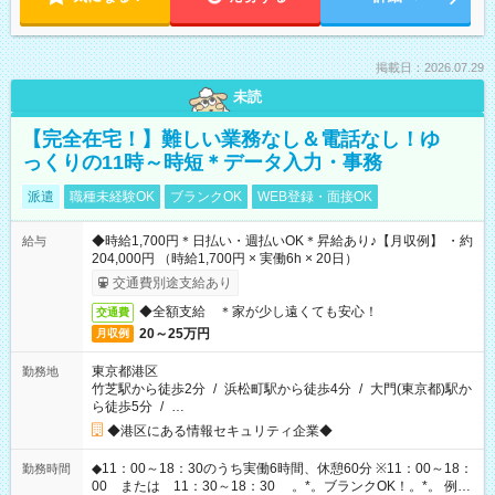
掲載日：2026.07.29
未読
【完全在宅！】難しい業務なし＆電話なし！ゆ
っくりの11時～時短＊データ入力・事務
派遣
職種未経験OK
ブランクOK
WEB登録・面接OK
◆時給1,700円＊日払い・週払いOK＊昇給あり♪【月収例】 ・約
給与
204,000円 （時給1,700円 × 実働6h × 20日）
交通費別途支給あり
◆全額支給 ＊家が少し遠くても安心！
交通費
20～25万円
月収例
東京都港区
勤務地
竹芝駅から徒歩2分
/
浜松町駅から徒歩4分
/
大門(東京都)駅か
ら徒歩5分
/
…
◆港区にある情報セキュリティ企業◆
◆11：00～18：30のうち実働6時間、休憩60分 ※11：00～18：
勤務時間
00 または 11：30～18：30 。*。ブランクOK！。*。 例え