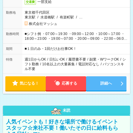
一部支給
交通費
東京都千代田区
勤務地
東京駅
/
水道橋駅
/
有楽町駅
/
…
株式会社マッシュ
■シフト例 ・07:00～19:30 ・09:00～12:00 ・10:00～17:00 ・
勤務時間
18:00～23:00 ・19:00～07:00 ・20:00～09:00 ・22:00～06:00
etc ★最短で3時間で5,120円のお仕事から 15時間で2万円近く稼
げるお仕事も！ ご希望のお時間に合わせてご紹介！ ※シフトは
■１日のみ・1回だけお仕事OK！
期間
現場によって異なります。 ※勿論、休憩時間はあるのでご安心
ください！
週1日からOK
/
日払いOK
/
履歴書不要
/
副業・WワークOK
/
シ
特徴
フト勤務
/
10名以上の大量募集
/
電話対応なし
/
パソコンスキ
ル不要
気になる！
応募する
詳細へ
未読
人気イベントも！好きな場所で働けるイベント
スタッフ☆来社不要！働いたその日に給料もら