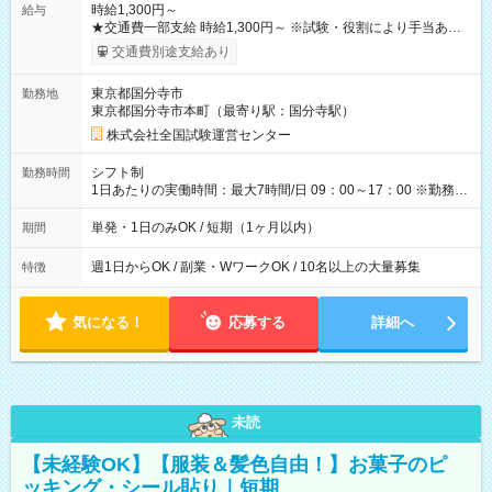
時給1,300円～
給与
★交通費一部支給 時給1,300円～ ※試験・役割により手当あり
※勤務回数により昇給あり 【即給（前払い）オプションあ
交通費別途支給あり
り！】 希望される場合、勤務から1週間ほどで給与の一部を受け
取れます。 ※手数料418円がかかります。 【過去試験日の収入
東京都国分寺市
勤務地
例】 ・河合塾模擬試験 8:30～17:30（休憩1時間） 時給1,300円
東京都国分寺市本町（最寄り駅：国分寺駅）
×8時間＝日収10,400円＋交通費 ※当日の役割により時給＋100
円の場合あり ・国家試験 7:00～13:30（休憩なし） 時給1,300
株式会社全国試験運営センター
円（役割手当＋100円）×6時間＝日収8,400円＋交通費 【試用期
間】試用期間なし
シフト制
勤務時間
1日あたりの実働時間：最大7時間/日 09：00～17：00 ※勤務時
間は 試験により異なります。
単発・1日のみOK / 短期（1ヶ月以内）
期間
週1日からOK / 副業・WワークOK / 10名以上の大量募集
特徴
気になる！
応募する
詳細へ
未読
【未経験OK】【服装＆髪色自由！】お菓子のピ
ッキング・シール貼り｜短期