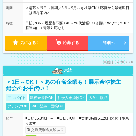
ば前職が、 在宅/財団法人/事務/コールセンター/受付/販売/カフェ
スタッフ スイーツ販売/ホテルフロント/化粧品販売/など 様々な
＜急募＞即日～長期／8月～9月～も相談OK！応募から最短即日
期間
業界から入社して活躍されています♪
には選考案内♪
日払いOK
/
履歴書不要
/
40～50代活躍中
/
副業・WワークOK
/
特徴
服装自由
/
電話対応なし
気になる！
応募する
詳細へ
掲載日：2026.08.06
未読
＜1日～OK！＞あの有名企業も！展示会や株主
総会のお手伝い！
アルバイト
職種未経験OK
社会人未経験OK
大学生歓迎
ブランクOK
WEB登録・面接OK
■日給16,840円～ ■日払いOK ■実働3時間5,120円のお仕事あ
給与
ります！
交通費別途支給あり