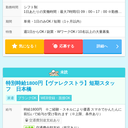
円（役割手当＋100円）×6時間＝日収8,400円＋交通費 【試用期
間】試用期間なし
シフト制
勤務時間
1日あたりの実働時間：最大7時間/日 09：00～17：00 ※勤務時
間は 試験により異なります。
単発・1日のみOK / 短期（1ヶ月以内）
期間
週1日からOK / 副業・WワークOK / 10名以上の大量募集
特徴
気になる！
応募する
詳細へ
未読
特別時給1800円【ヴァレクストラ】短期スタッ
フ 日本橋
派遣
ブランクOK
WEB登録・面接OK
時給1800円 ※ご経験・スキルにより優遇 スマホでかんたんに
給与
前払いで給与が受け取れます（※上限、条件あり）
交通費別途支給あり
交通費全額支給（規定あり）
交通費