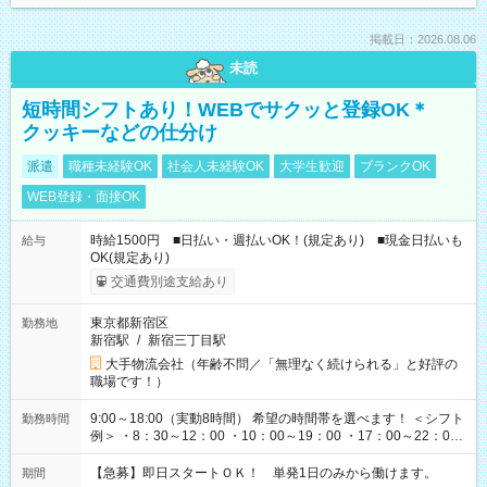
掲載日：2026.08.06
未読
短時間シフトあり！WEBでサクッと登録OK＊
クッキーなどの仕分け
派遣
職種未経験OK
社会人未経験OK
大学生歓迎
ブランクOK
WEB登録・面接OK
時給1500円 ■日払い・週払いOK！(規定あり) ■現金日払いも
給与
OK(規定あり)
交通費別途支給あり
東京都新宿区
勤務地
新宿駅
/
新宿三丁目駅
大手物流会社（年齢不問／「無理なく続けられる」と好評の
職場です！）
9:00～18:00（実動8時間） 希望の時間帯を選べます！ ＜シフト
勤務時間
例＞ ・8：30～12：00 ・10：00～19：00 ・17：00～22：00
・13：00～22：00 ・22：00～翌6：00 など
【急募】即日スタートＯＫ！ 単発1日のみから働けます。
期間