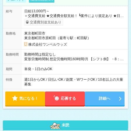
日給13,000円～
給与
＋交通費支給 ★交通費全額支給！ ┗案件により規定あり ★日払
いOK！（規定あり） ┗働いたその日に現金GET♪ お仕事後はコ
交通費別途支給あり
ンビニATMから 日払い分を引き落とせます！ 【試用期間】試
用期間なし
東京都町田市
勤務地
東京都町田市原町田（最寄り駅：町田駅）
株式会社ワンベルウッズ
勤務時間は指定なし
勤務時間
変形労働時間制 想定労働時間160時間/月 【シフト例】 ・8：00
～21：00
単発・1日のみOK
期間
週1日からOK / 日払いOK / 副業・WワークOK / 10名以上の大量
特徴
募集
気になる！
応募する
詳細へ
未読