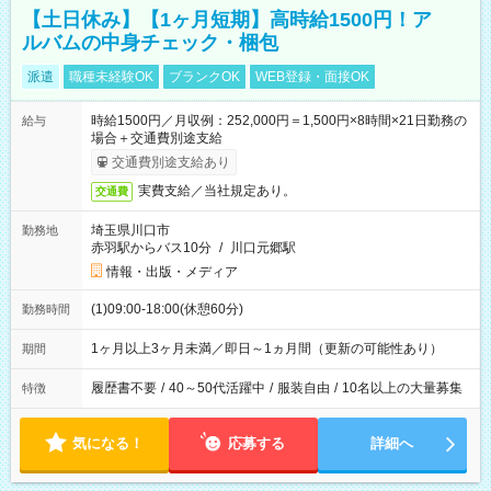
【土日休み】【1ヶ月短期】高時給1500円！ア
ルバムの中身チェック・梱包
派遣
職種未経験OK
ブランクOK
WEB登録・面接OK
時給1500円／月収例：252,000円＝1,500円×8時間×21日勤務の
給与
場合＋交通費別途支給
交通費別途支給あり
実費支給／当社規定あり。
交通費
埼玉県川口市
勤務地
赤羽駅からバス10分
/
川口元郷駅
情報・出版・メディア
(1)09:00-18:00(休憩60分)
勤務時間
1ヶ月以上3ヶ月未満／即日～1ヵ月間（更新の可能性あり）
期間
履歴書不要
/
40～50代活躍中
/
服装自由
/
10名以上の大量募集
特徴
気になる！
応募する
詳細へ