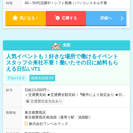
40～50代活躍中
/
シフト勤務
/
パソコンスキル不要
特徴
気になる！
応募する
詳細へ
未読
人気イベントも！好きな場所で働けるイベント
スタッフ☆来社不要！働いたその日に給料もら
える日払い/T1
アルバイト
職種未経験OK
日給13,000円～
給与
＋交通費支給 ★交通費全額支給！ ┗案件により規定あり ★日払
いOK！（規定あり） ┗働いたその日に現金GET♪ お仕事後はコ
交通費別途支給あり
ンビニATMから 日払い分を引き落とせます！ 【試用期間】試
用期間なし
東京都豊島区
勤務地
東京都豊島区南池袋（最寄り駅：池袋駅）
株式会社ワンベルウッズ