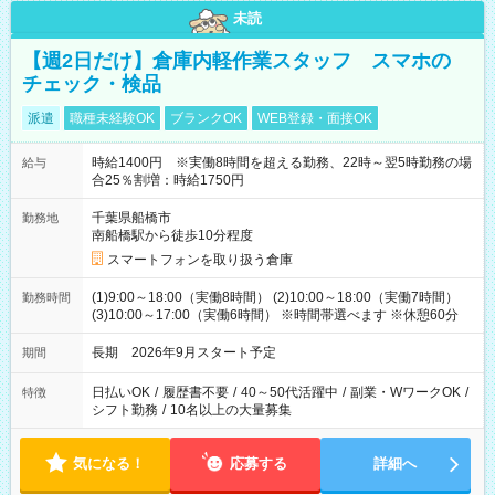
未読
【週2日だけ】倉庫内軽作業スタッフ スマホの
チェック・検品
派遣
職種未経験OK
ブランクOK
WEB登録・面接OK
時給1400円 ※実働8時間を超える勤務、22時～翌5時勤務の場
給与
合25％割増：時給1750円
千葉県船橋市
勤務地
南船橋駅から徒歩10分程度
スマートフォンを取り扱う倉庫
(1)9:00～18:00（実働8時間） (2)10:00～18:00（実働7時間）
勤務時間
(3)10:00～17:00（実働6時間） ※時間帯選べます ※休憩60分
長期 2026年9月スタート予定
期間
日払いOK
/
履歴書不要
/
40～50代活躍中
/
副業・WワークOK
/
特徴
シフト勤務
/
10名以上の大量募集
気になる！
応募する
詳細へ