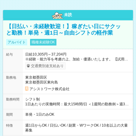
未読
【日払い・未経験歓迎！】稼ぎたい日にサクッ
と勤務！単発・週1日～自由シフトの軽作業
アルバイト
職種未経験OK
日給10,305円～37,204円
給与
※経験・能力等を考慮の上、加給・優遇いたします。 【試用期
間】試用期間なし
交通費別途支給あり
東京都墨田区
勤務地
東京都墨田区東向島
アシストワーク株式会社
シフト制
勤務時間
1日あたりの実働時間：最大15時間/日 ＜1週間の勤務例＞週3回
勤務 勤務：月・水・金 休み：火・木・土・日 好きな時にお仕事
可能です！ ※1日あたりの最大実働時間は日勤、夜勤共に勤務し
単発・1日のみOK
期間
た時間になります。
週1日からOK / 日払いOK / 副業・WワークOK / 10名以上の大量
特徴
募集