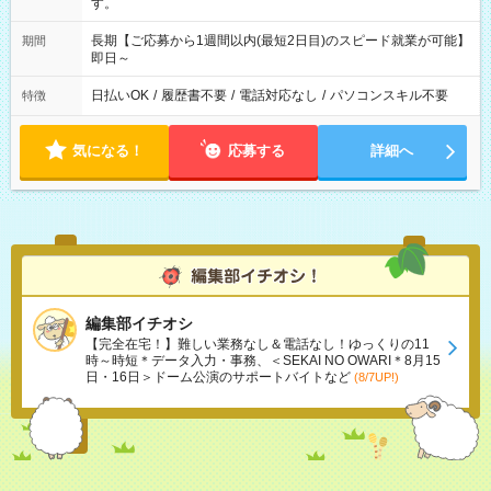
す。
長期【ご応募から1週間以内(最短2日目)のスピード就業が可能】
期間
即日～
日払いOK
/
履歴書不要
/
電話対応なし
/
パソコンスキル不要
特徴
気になる！
応募する
詳細へ
編集部イチオシ
【完全在宅！】難しい業務なし＆電話なし！ゆっくりの11
時～時短＊データ入力・事務、＜SEKAI NO OWARI＊8月15
日・16日＞ドーム公演のサポートバイトなど
(8/7UP!)