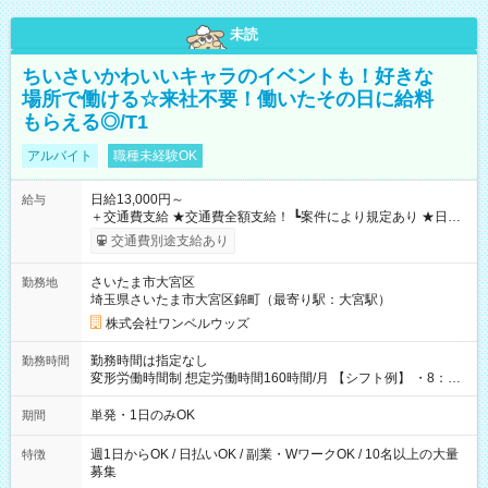
未読
ちいさいかわいいキャラのイベントも！好きな
場所で働ける☆来社不要！働いたその日に給料
もらえる◎/T1
アルバイト
職種未経験OK
日給13,000円～
給与
＋交通費支給 ★交通費全額支給！ ┗案件により規定あり ★日払
いOK！（規定あり） ┗働いたその日に現金GET♪ お仕事後はコ
交通費別途支給あり
ンビニATMから 日払い分を引き落とせます！ 【試用期間】試
用期間なし
さいたま市大宮区
勤務地
埼玉県さいたま市大宮区錦町（最寄り駅：大宮駅）
株式会社ワンベルウッズ
勤務時間は指定なし
勤務時間
変形労働時間制 想定労働時間160時間/月 【シフト例】 ・8：00
～21：00
単発・1日のみOK
期間
週1日からOK / 日払いOK / 副業・WワークOK / 10名以上の大量
特徴
募集