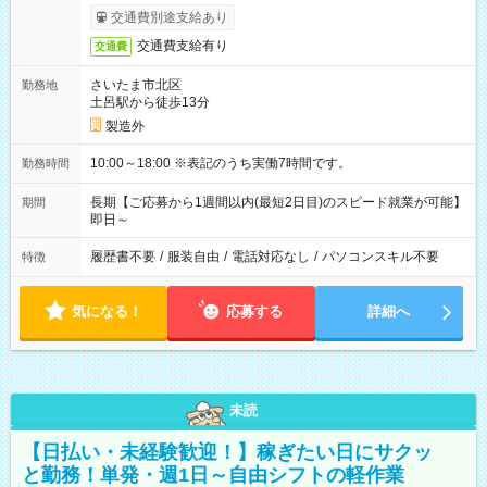
交通費別途支給あり
交通費支給有り
交通費
さいたま市北区
勤務地
土呂駅から徒歩13分
製造外
10:00～18:00 ※表記のうち実働7時間です。
勤務時間
長期【ご応募から1週間以内(最短2日目)のスピード就業が可能】
期間
即日～
履歴書不要
/
服装自由
/
電話対応なし
/
パソコンスキル不要
特徴
気になる！
応募する
詳細へ
未読
【日払い・未経験歓迎！】稼ぎたい日にサクッ
と勤務！単発・週1日～自由シフトの軽作業