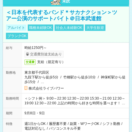
未読
＜日本を代表するバンド＊サカナクション＞ツ
アー公演のサポートバイト＠日本武道館
アルバイト
職種未経験OK
社会人未経験OK
大学生歓迎
ブランクOK
時給1250円～
給与
交通費別途支給あり
支給（規定有り）
交通費
東京都千代田区
勤務地
九段下駅から徒歩5分
/
竹橋駅から徒歩10分
/
神保町駅から徒
歩15分
/
…
株式会社ライブパワー
＜シフト例＞ 9:00～22:30 12:30～22:00 15:30～21:00 12:30～
勤務時間
19:00 12:30～22:00 上記の時間から好きな時間を選べます！ ※
時間は変更となる可能性があります
9月8日・9日
期間
週1日からOK
/
履歴書不要
/
副業・WワークOK
/
シフト勤務
/
特徴
電話対応なし
/
パソコンスキル不要