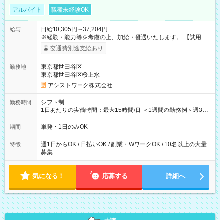
アルバイト
職種未経験OK
日給10,305円～37,204円
給与
※経験・能力等を考慮の上、加給・優遇いたします。 【試用期
間】試用期間なし
交通費別途支給あり
東京都世田谷区
勤務地
東京都世田谷区桜上水
アシストワーク株式会社
シフト制
勤務時間
1日あたりの実働時間：最大15時間/日 ＜1週間の勤務例＞週3回
勤務 勤務：月・水・金 休み：火・木・土・日 好きな時にお仕事
可能です！ ※1日あたりの最大実働時間は日勤、夜勤共に勤務し
単発・1日のみOK
期間
た時間になります。
週1日からOK / 日払いOK / 副業・WワークOK / 10名以上の大量
特徴
募集
気になる！
応募する
詳細へ