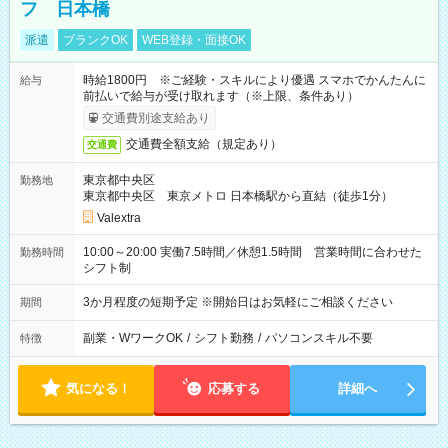
フ 日本橋
派遣
ブランクOK
WEB登録・面接OK
時給1800円 ※ご経験・スキルにより優遇 スマホでかんたんに
給与
前払いで給与が受け取れます（※上限、条件あり）
交通費別途支給あり
交通費全額支給（規定あり）
交通費
東京都中央区
勤務地
東京都中央区 東京メトロ 日本橋駅から直結（徒歩1分）
Valextra
10:00～20:00 実働7.5時間／休憩1.5時間 営業時間に合わせた
勤務時間
シフト制
3か月程度の短期予定 ※開始日はお気軽にご相談ください
期間
副業・WワークOK
/
シフト勤務
/
パソコンスキル不要
特徴
気になる！
応募する
詳細へ