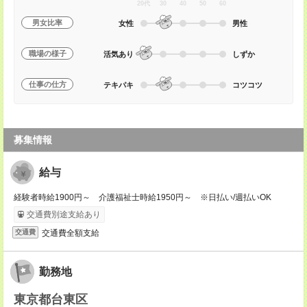
20代
30
40
50
60
男女比率
女性
男性
職場の様子
活気あり
しずか
仕事の仕方
テキパキ
コツコツ
募集情報
給与
経験者時給1900円～ 介護福祉士時給1950円～ ※日払い/週払いOK
交通費別途支給あり
交通費全額支給
交通費
勤務地
東京都台東区