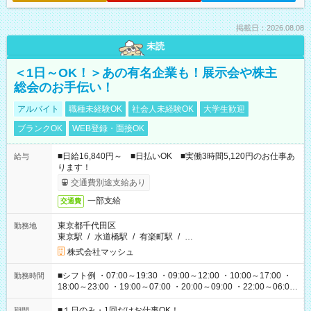
掲載日：2026.08.08
未読
＜1日～OK！＞あの有名企業も！展示会や株主
総会のお手伝い！
アルバイト
職種未経験OK
社会人未経験OK
大学生歓迎
ブランクOK
WEB登録・面接OK
■日給16,840円～ ■日払いOK ■実働3時間5,120円のお仕事あ
給与
ります！
交通費別途支給あり
一部支給
交通費
東京都千代田区
勤務地
東京駅
/
水道橋駅
/
有楽町駅
/
…
株式会社マッシュ
■シフト例 ・07:00～19:30 ・09:00～12:00 ・10:00～17:00 ・
勤務時間
18:00～23:00 ・19:00～07:00 ・20:00～09:00 ・22:00～06:00
etc ★最短で3時間で5,120円のお仕事から 15時間で2万円近く稼
げるお仕事も！ ご希望のお時間に合わせてご紹介！ ※シフトは
■１日のみ・1回だけお仕事OK！
期間