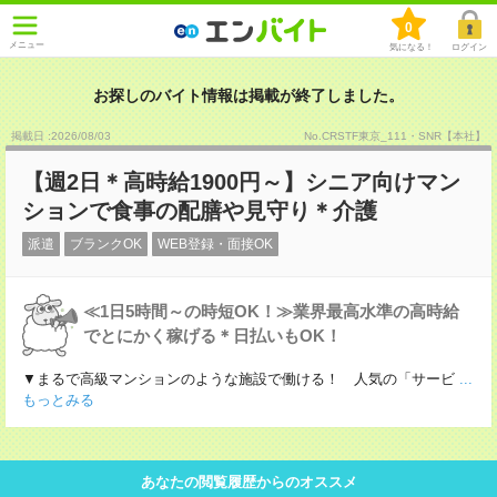
0
メニュー
気になる！
ログイン
お探しのバイト情報は掲載が終了しました。
掲載日 :2026
/
08
/
03
No.CRSTF東京_111・SNR【本社】
【週2日＊高時給1900円～】シニア向けマン
ションで食事の配膳や見守り＊介護
派遣
ブランクOK
WEB登録・面接OK
≪1日5時間～の時短OK！≫業界最高水準の高時給
でとにかく稼げる＊日払いもOK！
▼まるで高級マンションのような施設で働ける！ 人気の「サービ
...
もっとみる
あなたの閲覧履歴からのオススメ