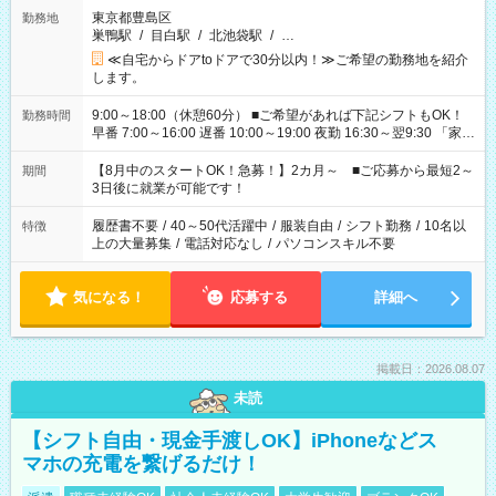
東京都豊島区
勤務地
巣鴨駅
/
目白駅
/
北池袋駅
/
…
≪自宅からドアtoドアで30分以内！≫ご希望の勤務地を紹介
します。
9:00～18:00（休憩60分） ■ご希望があれば下記シフトもOK！
勤務時間
早番 7:00～16:00 遅番 10:00～19:00 夜勤 16:30～翌9:30 「家族
と休みを合わせたい」 「余裕を持って夕飯の準備がしたい」
「できれば残業はしたくない」 など、ご希望を教えてください
【8月中のスタートOK！急募！】2カ月～ ■ご応募から最短2～
期間
ね。 ※Wワーク希望の方へ 今ご覧のお仕事で希望する勤務時間
3日後に就業が可能です！
と、もう1つのお仕事の勤務時間。 合計で週40時間を超える場
合は応募できません。
履歴書不要
/
40～50代活躍中
/
服装自由
/
シフト勤務
/
10名以
特徴
上の大量募集
/
電話対応なし
/
パソコンスキル不要
気になる！
応募する
詳細へ
掲載日：2026.08.07
未読
【シフト自由・現金手渡しOK】iPhoneなどス
マホの充電を繋げるだけ！