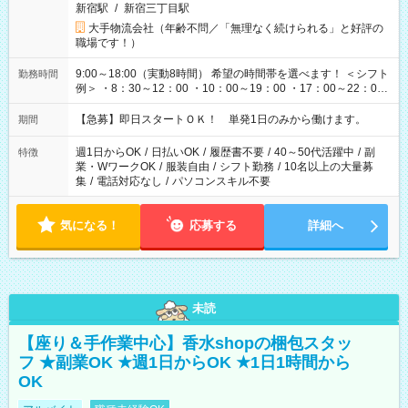
新宿駅
/
新宿三丁目駅
大手物流会社（年齢不問／「無理なく続けられる」と好評の
職場です！）
9:00～18:00（実動8時間） 希望の時間帯を選べます！ ＜シフト
勤務時間
例＞ ・8：30～12：00 ・10：00～19：00 ・17：00～22：00
・13：00～22：00 ・22：00～翌6：00 など
【急募】即日スタートＯＫ！ 単発1日のみから働けます。
期間
週1日からOK
/
日払いOK
/
履歴書不要
/
40～50代活躍中
/
副
特徴
業・WワークOK
/
服装自由
/
シフト勤務
/
10名以上の大量募
集
/
電話対応なし
/
パソコンスキル不要
気になる！
応募する
詳細へ
未読
【座り＆手作業中心】香水shopの梱包スタッ
フ ★副業OK ★週1日からOK ★1日1時間から
OK