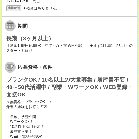
12:00～17:00 など
★残業はありません。
残業時間
期間
長期（3ヶ月以上）
【急募】即日勤務OK！中旬～など開始日相談可 ★まずはお試し2カ月～の
スタートも歓迎！
応募資格・条件
ブランクOK / 10名以上の大量募集 / 履歴書不要 /
40～50代活躍中 / 副業・WワークOK / WEB登録・
面接OK
＜無資格・ブランクOK！＞
介護の経験をお持ちの方！
・年齢、学歴不問！
・WワークOK！
・10名以上採用予定！
・履歴書不要！
・WEB・電話登録OK！