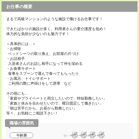
お仕事の概要
まるで高級マンションのような施設で働けるお仕事です！
できたばかりの施設が多く、利用者さんの要介護度も低め！
体力的な負担が少ないのも魅力です！
＜具体的には…＞
・お掃除
ベッドシーツの取り換え、お部屋の片づけ
・お話相手
入居者さんのお話し相手になって仲を深める
・お食事サポート
食事をスプーンで運んで食べてもらったり
・お風呂、トイレサポート
ご利用の際に声掛けをして誘導 など
その他にも...
「家庭やプライベートと両立したいので、時短勤務したい」
「家族と休みを合わせたいので、曜日固定して働きたい」
「朝は苦手だから、お昼から勤務したい」
等々、お気軽にご相談下さい！
職場の雰囲気
年齢層