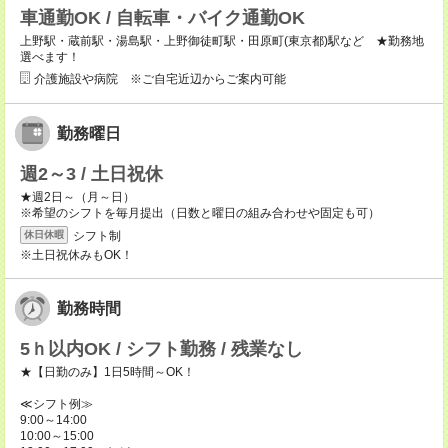
車通勤OK / 自転車・バイク通勤OK
上野駅・蔵前駅・湯島駅・上野御徒町駅・田原町(東京都)駅など ★勤務地
選べます！
介護施設や病院 ※ご自宅近辺からご案内可能
勤務曜日
週2～3 / 土日祝休
★週2日～（月～日）
※希望のシフトを毎月提出（日数と曜日の組み合わせや固定も可）
シフト制
休日休暇
※土日祝休みもOK！
勤務時間
5ｈ以内OK / シフト勤務 / 残業なし
★【日勤のみ】1日5時間～OK！
≪シフト例≫
9:00～14:00
10:00～15:00