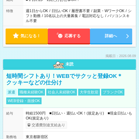
現場によって異なります。 ※勿論、休憩時間はあるのでご安心
ください！
週1日からOK
/
日払いOK
/
履歴書不要
/
副業・WワークOK
/
シ
特徴
フト勤務
/
10名以上の大量募集
/
電話対応なし
/
パソコンスキ
ル不要
気になる！
応募する
詳細へ
掲載日：2026.08.09
未読
短時間シフトあり！WEBでサクッと登録OK＊
クッキーなどの仕分け
派遣
職種未経験OK
社会人未経験OK
大学生歓迎
ブランクOK
WEB登録・面接OK
時給1500円 ■日払い・週払いOK！(規定あり) ■現金日払いも
給与
OK(規定あり)
交通費別途支給あり
東京都新宿区
勤務地