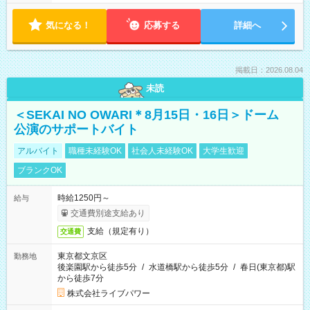
気になる！
応募する
詳細へ
掲載日：2026.08.04
未読
＜SEKAI NO OWARI＊8月15日・16日＞ドーム
公演のサポートバイト
アルバイト
職種未経験OK
社会人未経験OK
大学生歓迎
ブランクOK
時給1250円～
給与
交通費別途支給あり
支給（規定有り）
交通費
東京都文京区
勤務地
後楽園駅から徒歩5分
/
水道橋駅から徒歩5分
/
春日(東京都)駅
から徒歩7分
株式会社ライブパワー