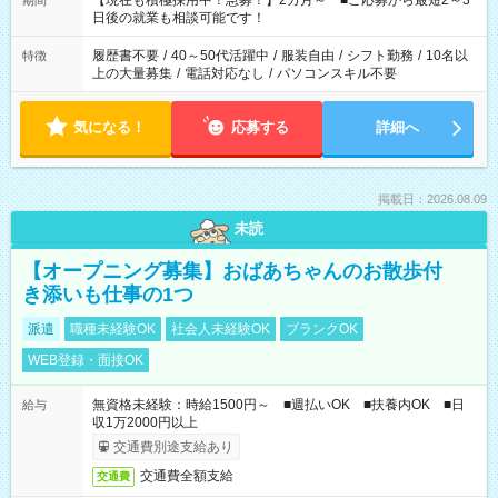
【現在も積極採用中！急募！】2カ月～ ■ご応募から最短2～3
期間
の方へ 今ご覧のお仕事で希望する勤務時間と、もう1つのお仕事
日後の就業も相談可能です！
の勤務時間。 合計で週40時間を超える場合は応募できません。
履歴書不要
/
40～50代活躍中
/
服装自由
/
シフト勤務
/
10名以
特徴
上の大量募集
/
電話対応なし
/
パソコンスキル不要
気になる！
応募する
詳細へ
掲載日：2026.08.09
未読
【オープニング募集】おばあちゃんのお散歩付
き添いも仕事の1つ
派遣
職種未経験OK
社会人未経験OK
ブランクOK
WEB登録・面接OK
無資格未経験：時給1500円～ ■週払いOK ■扶養内OK ■日
給与
収1万2000円以上
交通費別途支給あり
交通費全額支給
交通費