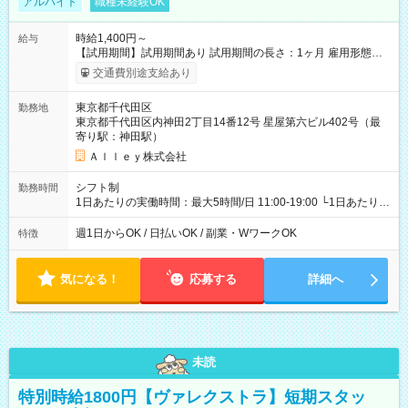
アルバイト
職種未経験OK
時給1,400円～
給与
【試用期間】試用期間あり 試用期間の長さ：1ヶ月 雇用形態、
給与は本採用時と同じです。
交通費別途支給あり
東京都千代田区
勤務地
東京都千代田区内神田2丁目14番12号 星屋第六ビル402号（最
寄り駅：神田駅）
Ａｌｌｅｙ株式会社
シフト制
勤務時間
1日あたりの実働時間：最大5時間/日 11:00-19:00 └1日あたりの
実働時間：1-5時間 └上記の時間帯内であれば、いつでも勤務可
能！ └平日・土曜日の中で、お好きな曜日でご勤務いただけま
週1日からOK / 日払いOK / 副業・WワークOK
特徴
す！ 【シフト例】 ・11:00～14:00 ・16:30～19:00 ・13:00～
18:00 などのように、自由な働き方が可能なお仕事です！
気になる！
応募する
詳細へ
未読
特別時給1800円【ヴァレクストラ】短期スタッ