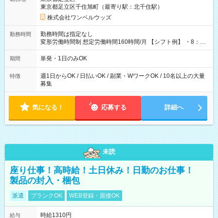
東京都足立区千住旭町（最寄り駅：北千住駅）
株式会社ワンベルウッズ
勤務時間は指定なし
勤務時間
変形労働時間制 想定労働時間160時間/月 【シフト例】 ・8：00
～21：00
単発・1日のみOK
期間
週1日からOK / 日払いOK / 副業・WワークOK / 10名以上の大量
特徴
募集
気になる！
応募する
詳細へ
未読
座り仕事！高時給！土日休み！日勤のお仕事！
製品の封入・梱包
派遣
ブランクOK
WEB登録・面接OK
時給1310円
給与