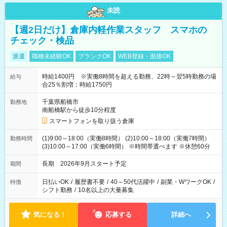
未読
【週2日だけ】倉庫内軽作業スタッフ スマホの
チェック・検品
派遣
職種未経験OK
ブランクOK
WEB登録・面接OK
時給1400円 ※実働8時間を超える勤務、22時～翌5時勤務の場
給与
合25％割増：時給1750円
千葉県船橋市
勤務地
南船橋駅から徒歩10分程度
スマートフォンを取り扱う倉庫
(1)9:00～18:00（実働8時間） (2)10:00～18:00（実働7時間）
勤務時間
(3)10:00～17:00（実働6時間） ※時間帯選べます ※休憩60分
長期 2026年9月スタート予定
期間
日払いOK
/
履歴書不要
/
40～50代活躍中
/
副業・WワークOK
/
特徴
シフト勤務
/
10名以上の大量募集
気になる！
応募する
詳細へ