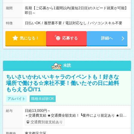
長期【ご応募から1週間以内(最短2日目)のスピード就業が可能】
期間
即日～
日払いOK
/
履歴書不要
/
電話対応なし
/
パソコンスキル不要
特徴
気になる！
応募する
詳細へ
未読
ちいさいかわいいキャラのイベントも！好きな
場所で働ける☆来社不要！働いたその日に給料
もらえる◎/T1
アルバイト
職種未経験OK
日給13,000円～
給与
＋交通費支給 ★交通費全額支給！ ┗案件により規定あり ★日払
いOK！（規定あり） ┗働いたその日に現金GET♪ お仕事後はコ
交通費別途支給あり
ンビニATMから 日払い分を引き落とせます！ 【試用期間】試
用期間なし
東京都足立区
勤務地