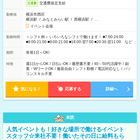
交通費規定支給
交通費
横浜市西区
勤務地
横浜駅
/
みなとみらい駅
/
西横浜駅
/
…
イベント会場
＜シフト例＞ いろいろなシフトで働けます！ ■7:00-24:00
勤務時間
■8:00-21:00 ■9:00-21:00 ■18:00-翌7:00 ■20:30-翌11:00 など
単発1日～OK!
期間
週1日からOK
/
日払いOK
/
履歴書不要
/
40～50代活躍中
/
副
特徴
業・WワークOK
/
服装自由
/
シフト勤務
/
電話対応なし
/
パソ
コンスキル不要
気になる！
応募する
詳細へ
未読
人気イベントも！好きな場所で働けるイベント
スタッフ☆来社不要！働いたその日に給料もら