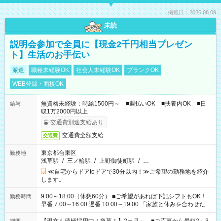
掲載日：2026.08.09
未読
説明会参加で全員に【現金2千円相当プレゼン
ト】生活のお手伝い
派遣
職種未経験OK
社会人未経験OK
ブランクOK
WEB登録・面接OK
無資格未経験：時給1500円～ ■週払いOK ■扶養内OK ■日
給与
収1万2000円以上
交通費別途支給あり
交通費全額支給
交通費
東京都台東区
勤務地
浅草駅
/
三ノ輪駅
/
上野御徒町駅
/
…
≪自宅からドアtoドアで30分以内！≫ご希望の勤務地を紹介
します。
9:00～18:00（休憩60分） ■ご希望があれば下記シフトもOK！
勤務時間
早番 7:00～16:00 遅番 10:00～19:00 「家族と休みを合わせた
い」 「余裕を持って夕飯の準備がしたい」 「できれば残業はし
たくない」 など、ご希望を教えてくださいね。 ※Wワーク希望