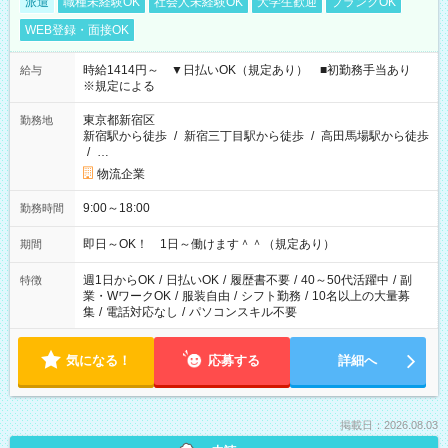
派遣
職種未経験OK
社会人未経験OK
大学生歓迎
ブランクOK
WEB登録・面接OK
時給1414円～ ▼日払いOK（規定あり） ■初勤務手当あり
給与
※規定による
東京都新宿区
勤務地
新宿駅から徒歩
/
新宿三丁目駅から徒歩
/
高田馬場駅から徒歩
/
…
物流企業
9:00～18:00
勤務時間
即日～OK！ 1日～働けます＾＾（規定あり）
期間
週1日からOK
/
日払いOK
/
履歴書不要
/
40～50代活躍中
/
副
特徴
業・WワークOK
/
服装自由
/
シフト勤務
/
10名以上の大量募
集
/
電話対応なし
/
パソコンスキル不要
気になる！
応募する
詳細へ
掲載日：2026.08.03