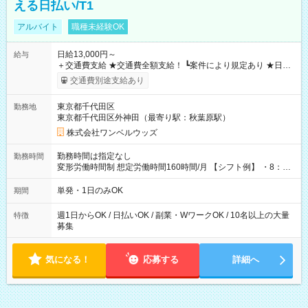
える日払い/T1
アルバイト
職種未経験OK
日給13,000円～
給与
＋交通費支給 ★交通費全額支給！ ┗案件により規定あり ★日払
いOK！（規定あり） ┗働いたその日に現金GET♪ お仕事後はコ
交通費別途支給あり
ンビニATMから 日払い分を引き落とせます！ 【試用期間】試
用期間なし
東京都千代田区
勤務地
東京都千代田区外神田（最寄り駅：秋葉原駅）
株式会社ワンベルウッズ
勤務時間は指定なし
勤務時間
変形労働時間制 想定労働時間160時間/月 【シフト例】 ・8：00
～21：00
単発・1日のみOK
期間
週1日からOK / 日払いOK / 副業・WワークOK / 10名以上の大量
特徴
募集
気になる！
応募する
詳細へ