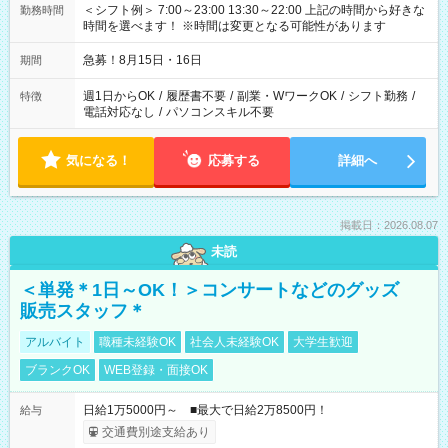
＜シフト例＞ 7:00～23:00 13:30～22:00 上記の時間から好きな
勤務時間
時間を選べます！ ※時間は変更となる可能性があります
急募！8月15日・16日
期間
週1日からOK
/
履歴書不要
/
副業・WワークOK
/
シフト勤務
/
特徴
電話対応なし
/
パソコンスキル不要
気になる！
応募する
詳細へ
掲載日：2026.08.07
未読
＜単発＊1日～OK！＞コンサートなどのグッズ
販売スタッフ＊
アルバイト
職種未経験OK
社会人未経験OK
大学生歓迎
ブランクOK
WEB登録・面接OK
日給1万5000円～ ■最大で日給2万8500円！
給与
交通費別途支給あり