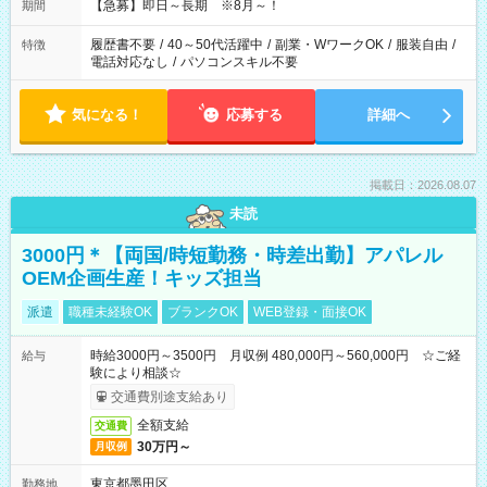
【急募】即日～長期 ※8月～！
期間
履歴書不要
/
40～50代活躍中
/
副業・WワークOK
/
服装自由
/
特徴
電話対応なし
/
パソコンスキル不要
気になる！
応募する
詳細へ
掲載日：2026.08.07
未読
3000円＊【両国/時短勤務・時差出勤】アパレル
OEM企画生産！キッズ担当
派遣
職種未経験OK
ブランクOK
WEB登録・面接OK
時給3000円～3500円 月収例 480,000円～560,000円 ☆ご経
給与
験により相談☆
交通費別途支給あり
全額支給
交通費
30万円～
月収例
東京都墨田区
勤務地