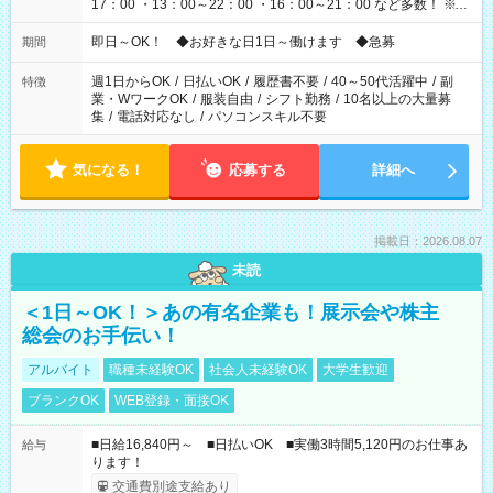
17：00 ・13：00～22：00 ・16：00～21：00 など多数！ ※お
仕事により勤務時間が異なります
即日～OK！ ◆お好きな日1日～働けます ◆急募
期間
週1日からOK
/
日払いOK
/
履歴書不要
/
40～50代活躍中
/
副
特徴
業・WワークOK
/
服装自由
/
シフト勤務
/
10名以上の大量募
集
/
電話対応なし
/
パソコンスキル不要
気になる！
応募する
詳細へ
掲載日：2026.08.07
未読
＜1日～OK！＞あの有名企業も！展示会や株主
総会のお手伝い！
アルバイト
職種未経験OK
社会人未経験OK
大学生歓迎
ブランクOK
WEB登録・面接OK
■日給16,840円～ ■日払いOK ■実働3時間5,120円のお仕事あ
給与
ります！
交通費別途支給あり