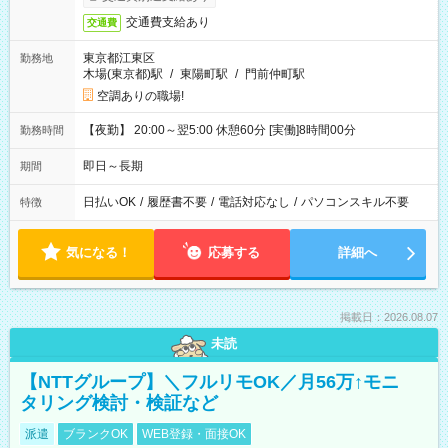
交通費支給あり
交通費
東京都江東区
勤務地
木場(東京都)駅
/
東陽町駅
/
門前仲町駅
空調ありの職場!
【夜勤】 20:00～翌5:00 休憩60分 [実働]8時間00分
勤務時間
即日～長期
期間
日払いOK
/
履歴書不要
/
電話対応なし
/
パソコンスキル不要
特徴
気になる！
応募する
詳細へ
掲載日：2026.08.07
未読
【NTTグループ】＼フルリモOK／月56万↑モニ
タリング検討・検証など
派遣
ブランクOK
WEB登録・面接OK