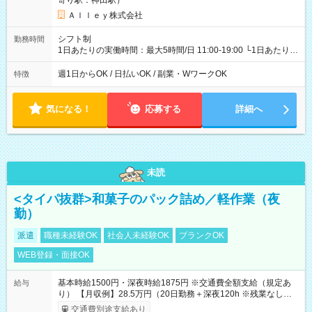
寄り駅：神田駅）
Ａｌｌｅｙ株式会社
シフト制
勤務時間
1日あたりの実働時間：最大5時間/日 11:00-19:00 └1日あたりの
実働時間：1-5時間 └上記の時間帯内であれば、いつでも勤務可
能！ └平日・土曜日の中で、お好きな曜日でご勤務いただけま
週1日からOK / 日払いOK / 副業・WワークOK
特徴
す！ 【シフト例】 ・11:00～14:00 ・16:30～19:00 ・13:00～
18:00 などのように、自由な働き方が可能なお仕事です！
気になる！
応募する
詳細へ
未読
<タイパ抜群>和菓子のパック詰め／軽作業（夜
勤）
派遣
職種未経験OK
社会人未経験OK
ブランクOK
WEB登録・面接OK
基本時給1500円・深夜時給1875円 ※交通費全額支給（規定あ
給与
り） 【月収例】28.5万円（20日勤務＋深夜120h ※残業なしの場
合）
交通費別途支給あり