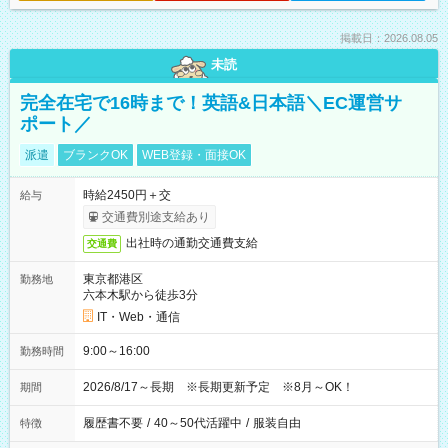
掲載日：2026.08.05
未読
完全在宅で16時まで！英語&日本語＼EC運営サ
ポート／
派遣
ブランクOK
WEB登録・面接OK
時給2450円＋交
給与
交通費別途支給あり
出社時の通勤交通費支給
交通費
東京都港区
勤務地
六本木駅から徒歩3分
IT・Web・通信
9:00～16:00
勤務時間
2026/8/17～長期 ※長期更新予定 ※8月～OK！
期間
履歴書不要
/
40～50代活躍中
/
服装自由
特徴