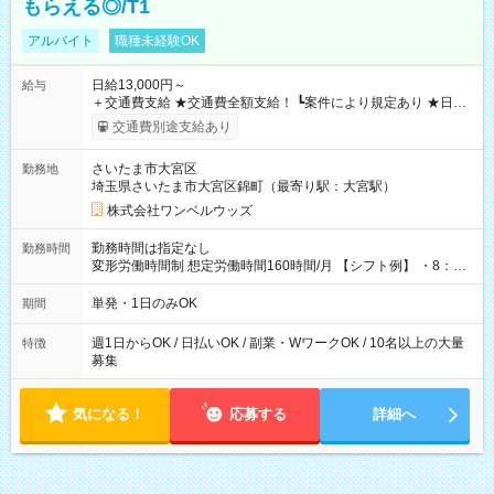
もらえる◎/T1
アルバイト
職種未経験OK
日給13,000円～
給与
＋交通費支給 ★交通費全額支給！ ┗案件により規定あり ★日払
いOK！（規定あり） ┗働いたその日に現金GET♪ お仕事後はコ
交通費別途支給あり
ンビニATMから 日払い分を引き落とせます！ 【試用期間】試
用期間なし
さいたま市大宮区
勤務地
埼玉県さいたま市大宮区錦町（最寄り駅：大宮駅）
株式会社ワンベルウッズ
勤務時間は指定なし
勤務時間
変形労働時間制 想定労働時間160時間/月 【シフト例】 ・8：00
～21：00
単発・1日のみOK
期間
週1日からOK / 日払いOK / 副業・WワークOK / 10名以上の大量
特徴
募集
気になる！
応募する
詳細へ