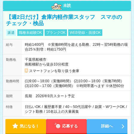
未読
【週2日だけ】倉庫内軽作業スタッフ スマホの
チェック・検品
派遣
職種未経験OK
ブランクOK
WEB登録・面接OK
時給1400円 ※実働8時間を超える勤務、22時～翌5時勤務の場
給与
合25％割増：時給1750円
千葉県船橋市
勤務地
南船橋駅から徒歩10分程度
スマートフォンを取り扱う倉庫
(1)9:00～18:00（実働8時間） (2)10:00～18:00（実働7時間）
勤務時間
(3)10:00～17:00（実働6時間） ※時間帯選べます ※休憩60分
長期 2026年9月スタート予定
期間
日払いOK
/
履歴書不要
/
40～50代活躍中
/
副業・WワークOK
/
特徴
シフト勤務
/
10名以上の大量募集
気になる！
応募する
詳細へ