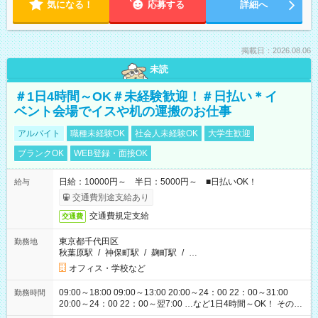
気になる！
応募する
詳細へ
掲載日：2026.08.06
未読
＃1日4時間～OK＃未経験歓迎！＃日払い＊イ
ベント会場でイスや机の運搬のお仕事
アルバイト
職種未経験OK
社会人未経験OK
大学生歓迎
ブランクOK
WEB登録・面接OK
日給：10000円～ 半日：5000円～ ■日払いOK！
給与
交通費別途支給あり
交通費規定支給
交通費
東京都千代田区
勤務地
秋葉原駅
/
神保町駅
/
麹町駅
/
…
オフィス・学校など
09:00～18:00 09:00～13:00 20:00～24：00 22：00～31:00
勤務時間
20:00～24：00 22：00～翌7:00 …など1日4時間～OK！ その他
シフトもございます！ お気軽にご相談ください！