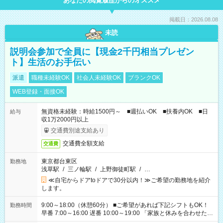
あなたの閲覧履歴からのオススメ
掲載日：2026.08.08
未読
説明会参加で全員に【現金2千円相当プレゼン
ト】生活のお手伝い
派遣
職種未経験OK
社会人未経験OK
ブランクOK
WEB登録・面接OK
無資格未経験：時給1500円～ ■週払いOK ■扶養内OK ■日
給与
収1万2000円以上
交通費別途支給あり
交通費全額支給
交通費
東京都台東区
勤務地
浅草駅
/
三ノ輪駅
/
上野御徒町駅
/
…
≪自宅からドアtoドアで30分以内！≫ご希望の勤務地を紹介
します。
9:00～18:00（休憩60分） ■ご希望があれば下記シフトもOK！
勤務時間
早番 7:00～16:00 遅番 10:00～19:00 「家族と休みを合わせた
い」 「余裕を持って夕飯の準備がしたい」 「できれば残業はし