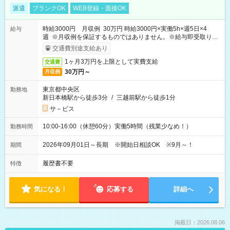
派遣
ブランクOK
WEB登録・面接OK
時給3000円 月収例 30万円 時給3000円×実働5h×週5日×4
給与
週 ※月収例を保証するものではありません。※給与即受取りサ
ービス利用可（利用条件有）
交通費別途支給あり
1ヶ月3万円を上限として実費支給
交通費
30万円～
月収例
東京都中央区
勤務地
新日本橋駅から徒歩3分
/
三越前駅から徒歩1分
サ－ビス
10:00-16:00（休憩60分）実働5時間（残業少なめ！）
勤務時間
2026年09月01日～長期 ※開始日相談OK ※9月～！
期間
履歴書不要
特徴
気になる！
応募する
詳細へ
掲載日：2026.08.06