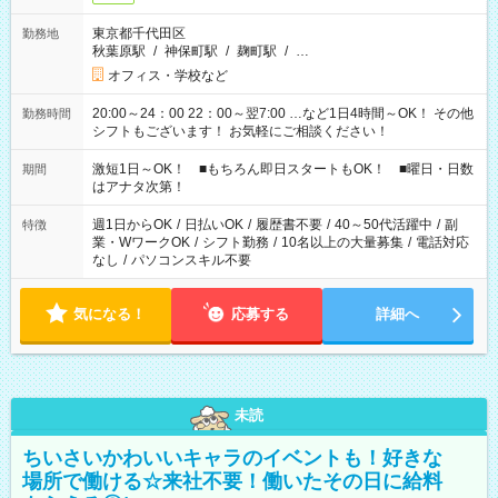
東京都千代田区
勤務地
秋葉原駅
/
神保町駅
/
麹町駅
/
…
オフィス・学校など
20:00～24：00 22：00～翌7:00 …など1日4時間～OK！ その他
勤務時間
シフトもございます！ お気軽にご相談ください！
激短1日～OK！ ■もちろん即日スタートもOK！ ■曜日・日数
期間
はアナタ次第！
週1日からOK
/
日払いOK
/
履歴書不要
/
40～50代活躍中
/
副
特徴
業・WワークOK
/
シフト勤務
/
10名以上の大量募集
/
電話対応
なし
/
パソコンスキル不要
気になる！
応募する
詳細へ
未読
ちいさいかわいいキャラのイベントも！好きな
場所で働ける☆来社不要！働いたその日に給料