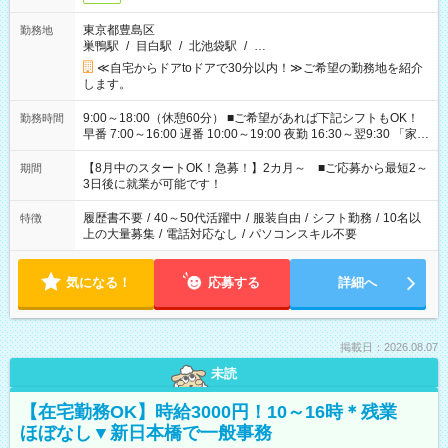
東京都豊島区
勤務地
巣鴨駅
/
目白駅
/
北池袋駅
/
…
≪自宅からドアtoドアで30分以内！≫ご希望の勤務地を紹介
します。
9:00～18:00（休憩60分） ■ご希望があれば下記シフトもOK！
勤務時間
早番 7:00～16:00 遅番 10:00～19:00 夜勤 16:30～翌9:30 「家族
と休みを合わせたい」 「余裕を持って夕飯の準備がしたい」
「できれば残業はしたくない」 など、ご希望を教えてください
【8月中のスタートOK！急募！】2カ月～ ■ご応募から最短2～
期間
ね。 ※Wワーク希望の方へ 今ご覧のお仕事で希望する勤務時間
3日後に就業が可能です！
と、もう1つのお仕事の勤務時間。 合計で週40時間を超える場
合は応募できません。
履歴書不要
/
40～50代活躍中
/
服装自由
/
シフト勤務
/
10名以
特徴
上の大量募集
/
電話対応なし
/
パソコンスキル不要
気になる！
応募する
詳細へ
掲載日：2026.08.07
未読
【在宅勤務OK】時給3000円！10～16時＊残業
ほぼなし▼新日本橋で一般事務