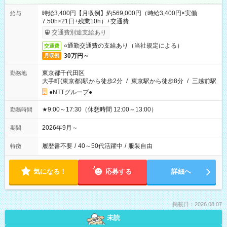
時給3,400円【月収例】約569,000円（時給3,400円×実働
給与
7.50h×21日+残業10h）+交通費
交通費別途支給あり
○通勤交通費の支給あり（当社規定による）
交通費
30万円～
月収例
東京都千代田区
勤務地
大手町(東京都)駅から徒歩2分
/
東京駅から徒歩8分
/
三越前駅
●NTTグループ●
★9:00～17:30（休憩時間 12:00～13:00）
勤務時間
2026年9月～
期間
履歴書不要
/
40～50代活躍中
/
服装自由
特徴
気になる！
応募する
詳細へ
掲載日：2026.08.07
未読