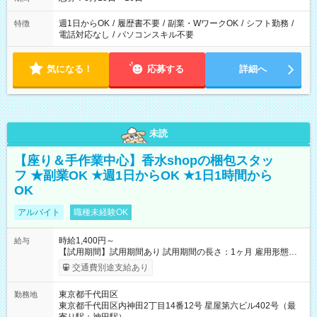
週1日からOK
/
履歴書不要
/
副業・WワークOK
/
シフト勤務
/
特徴
電話対応なし
/
パソコンスキル不要
気になる！
応募する
詳細へ
未読
【座り＆手作業中心】香水shopの梱包スタッ
フ ★副業OK ★週1日からOK ★1日1時間から
OK
アルバイト
職種未経験OK
時給1,400円～
給与
【試用期間】試用期間あり 試用期間の長さ：1ヶ月 雇用形態、
給与は本採用時と同じです。
交通費別途支給あり
東京都千代田区
勤務地
東京都千代田区内神田2丁目14番12号 星屋第六ビル402号（最