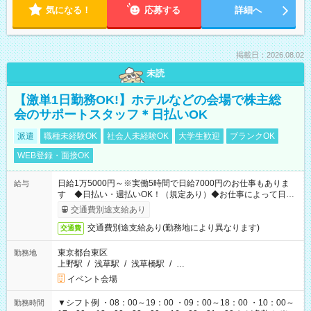
気になる！
応募する
詳細へ
掲載日：2026.08.02
未読
【激単1日勤務OK!】ホテルなどの会場で株主総
会のサポートスタッフ＊日払いOK
派遣
職種未経験OK
社会人未経験OK
大学生歓迎
ブランクOK
WEB登録・面接OK
日給1万5000円～※実働5時間で日給7000円のお仕事もありま
給与
す ◆日払い・週払いOK！（規定あり）◆お仕事によって日給
も異なります
交通費別途支給あり
交通費別途支給あり(勤務地により異なります)
交通費
東京都台東区
勤務地
上野駅
/
浅草駅
/
浅草橋駅
/
…
イベント会場
▼シフト例 ・08：00～19：00 ・09：00～18：00 ・10：00～
勤務時間