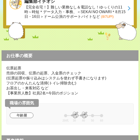
編集部イチオシ
【完全在宅！】難しい業務なし＆電話なし！ゆっくりの11
時～時短＊データ入力・事務、＜SEKAI NO OWARI＊8月15
日・16日＞ドーム公演のサポートバイトなど
(8/7UP!)
お仕事の概要
伝票起票
売掛の回収、伝票の起票、入金票のチェック
(伝票起票や振り込みはシステムを使わず手書きになります)
フロアのかんたんな清掃(トイレ掃除含む)
お茶出し・来客対応 など
【事業所人数】社員2名+今回のポジション
職場の雰囲気
年齢層
20代
30
40
50
60