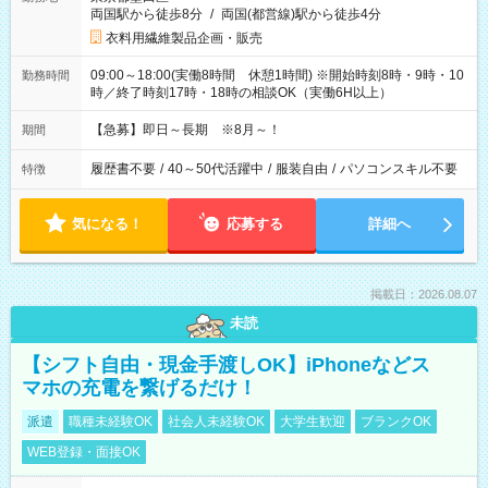
両国駅から徒歩8分
/
両国(都営線)駅から徒歩4分
衣料用繊維製品企画・販売
09:00～18:00(実働8時間 休憩1時間) ※開始時刻8時・9時・10
勤務時間
時／終了時刻17時・18時の相談OK（実働6H以上）
【急募】即日～長期 ※8月～！
期間
履歴書不要
/
40～50代活躍中
/
服装自由
/
パソコンスキル不要
特徴
気になる！
応募する
詳細へ
掲載日：2026.08.07
未読
【シフト自由・現金手渡しOK】iPhoneなどス
マホの充電を繋げるだけ！
派遣
職種未経験OK
社会人未経験OK
大学生歓迎
ブランクOK
WEB登録・面接OK