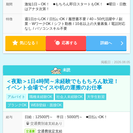
激短1日～OK！ ■もちろん即日スタートもOK！ ■曜日・日数
期間
はアナタ次第！
週1日からOK
/
日払いOK
/
履歴書不要
/
40～50代活躍中
/
副
特徴
業・WワークOK
/
シフト勤務
/
10名以上の大量募集
/
電話対応
なし
/
パソコンスキル不要
気になる！
応募する
詳細へ
掲載日：2026.08.05
未読
＜夜勤＞1日4時間～未経験でももちろん歓迎！
イベント会場でイスや机の運搬のお仕事
アルバイト
職種未経験OK
社会人未経験OK
大学生歓迎
ブランクOK
WEB登録・面接OK
日給：12500円～ 半日：5000円～ ■日払いOK！
給与
交通費別途支給あり
交通費規定支給
交通費