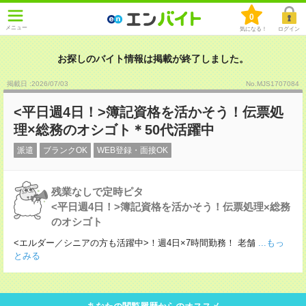
0
メニュー
気になる！
ログイン
お探しのバイト情報は掲載が終了しました。
掲載日 :2026
/
07
/
03
No.MJS1707084
<平日週4日！>簿記資格を活かそう！伝票処
理×総務のオシゴト＊50代活躍中
派遣
ブランクOK
WEB登録・面接OK
残業なしで定時ピタ
<平日週4日！>簿記資格を活かそう！伝票処理×総務
のオシゴト
<エルダー／シニアの方も活躍中>！週4日×7時間勤務！ 老舗
...もっ
とみる