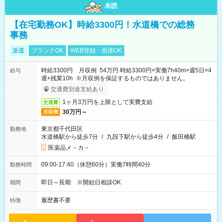
未読
【在宅勤務OK】時給3300円！水道橋での総務
事務
派遣
ブランクOK
WEB登録・面接OK
時給3300円 月収例 54万円 時給3300円×実働7h40m×週5日×4
給与
週+残業10h ※月収例を保証するものではありません。
交通費別途支給あり
1ヶ月3万円を上限として実費支給
交通費
30万円～
月収例
東京都千代田区
勤務地
水道橋駅から徒歩7分
/
九段下駅から徒歩4分
/
飯田橋駅
医薬品メ－カ－
09:00-17:40（休憩60分）実働7時間40分
勤務時間
即日～長期 ※開始日相談OK
期間
履歴書不要
特徴