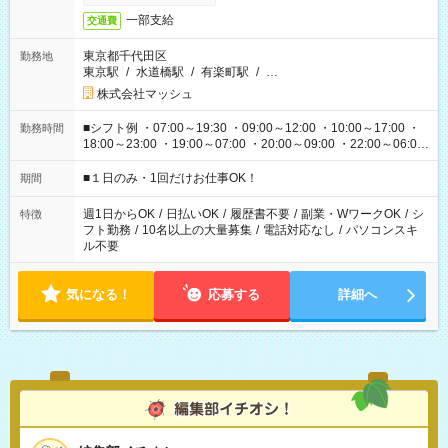
一部支給
交通費
東京都千代田区
勤務地
東京駅
/
水道橋駅
/
有楽町駅
/
…
株式会社マッシュ
■シフト例 ・07:00～19:30 ・09:00～12:00 ・10:00～17:00 ・
勤務時間
18:00～23:00 ・19:00～07:00 ・20:00～09:00 ・22:00～06:00
etc ★最短で3時間で5,120円のお仕事から 15時間で2万円近く稼
げるお仕事も！ ご希望のお時間に合わせてご紹介！ ※シフトは
■１日のみ・1回だけお仕事OK！
期間
現場によって異なります。 ※勿論、休憩時間はあるのでご安心
ください！
週1日からOK
/
日払いOK
/
履歴書不要
/
副業・WワークOK
/
シ
特徴
フト勤務
/
10名以上の大量募集
/
電話対応なし
/
パソコンスキ
ル不要
気になる！
応募する
詳細へ