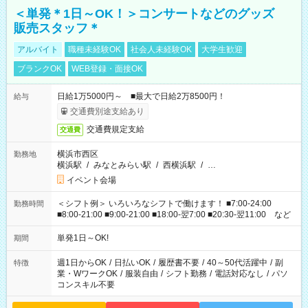
＜単発＊1日～OK！＞コンサートなどのグッズ
販売スタッフ＊
アルバイト
職種未経験OK
社会人未経験OK
大学生歓迎
ブランクOK
WEB登録・面接OK
日給1万5000円～ ■最大で日給2万8500円！
給与
交通費別途支給あり
交通費規定支給
交通費
横浜市西区
勤務地
横浜駅
/
みなとみらい駅
/
西横浜駅
/
…
イベント会場
＜シフト例＞ いろいろなシフトで働けます！ ■7:00-24:00
勤務時間
■8:00-21:00 ■9:00-21:00 ■18:00-翌7:00 ■20:30-翌11:00 など
単発1日～OK!
期間
週1日からOK
/
日払いOK
/
履歴書不要
/
40～50代活躍中
/
副
特徴
業・WワークOK
/
服装自由
/
シフト勤務
/
電話対応なし
/
パソ
コンスキル不要