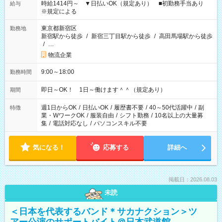
時給1414円～ ▼日払いOK（規定あり） ■初勤務手当あり
給与
※規定による
東京都新宿区
勤務地
新宿駅から徒歩
/
新宿三丁目駅から徒歩
/
高田馬場駅から徒歩
/
…
物流企業
9:00～18:00
勤務時間
即日～OK！ 1日～働けます＾＾（規定あり）
期間
週1日からOK
/
日払いOK
/
履歴書不要
/
40～50代活躍中
/
副
特徴
業・WワークOK
/
服装自由
/
シフト勤務
/
10名以上の大量募
集
/
電話対応なし
/
パソコンスキル不要
気になる！
応募する
詳細へ
掲載日：2026.08.03
未読
＜日本を代表するバンド＊サカナクション＞ツ