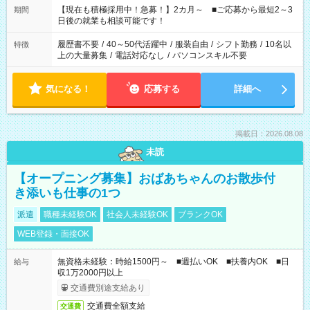
たくない」 など、ご希望を教えてくださいね。 ※Wワーク希望
【現在も積極採用中！急募！】2カ月～ ■ご応募から最短2～3
期間
の方へ 今ご覧のお仕事で希望する勤務時間と、もう1つのお仕事
日後の就業も相談可能です！
の勤務時間。 合計で週40時間を超える場合は応募できません。
履歴書不要
/
40～50代活躍中
/
服装自由
/
シフト勤務
/
10名以
特徴
上の大量募集
/
電話対応なし
/
パソコンスキル不要
気になる！
応募する
詳細へ
掲載日：2026.08.08
未読
【オープニング募集】おばあちゃんのお散歩付
き添いも仕事の1つ
派遣
職種未経験OK
社会人未経験OK
ブランクOK
WEB登録・面接OK
無資格未経験：時給1500円～ ■週払いOK ■扶養内OK ■日
給与
収1万2000円以上
交通費別途支給あり
交通費全額支給
交通費