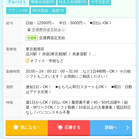
アルバイト
職種未経験OK
社会人未経験OK
大学生歓迎
ブランクOK
WEB登録・面接OK
日給：12500円～ 半日：5000円～ ■日払いOK！
給与
交通費別途支給あり
交通費規定支給
交通費
東京都港区
勤務地
品川駅
/
赤坂(東京都)駅
/
表参道駅
/
…
オフィス・学校など
20:00～24：00 22：00～31:00 …など1日4時間～OK！ その他
勤務時間
シフトもございます！ お気軽にご相談ください！
激短1日～OK！ ■もちろん即日スタートもOK！ ■曜日・日数
期間
はアナタ次第！
週1日からOK
/
日払いOK
/
履歴書不要
/
40～50代活躍中
/
副
特徴
業・WワークOK
/
シフト勤務
/
10名以上の大量募集
/
電話対応
なし
/
パソコンスキル不要
気になる！
応募する
詳細へ