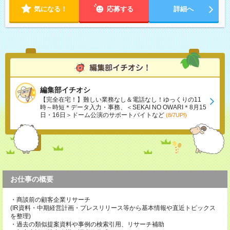
気になる！
応募する
詳細へ
編集部イチオシ
【完全在宅！】難しい業務なし＆電話なし！ゆっくりの11
時～時短＊データ入力・事務、＜SEKAI NO OWARI＊8月15
日・16日＞ドーム公演のサポートバイトなど
(8/7UP!)
お仕事の概要
・商談前の顧客企業リサーチ
(IR資料・中期経営計画・プレスリリース等から基本情報や直近トピックス
を整理)
・過去の類似提案資料や事例の検索引用、リサーチ補助