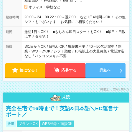
秋葉原駅
/
神保町駅
/
麹町駅
/
…
オフィス・学校など
20:00～24：00 22：00～翌7:00 …など1日4時間～OK！ その他
勤務時間
シフトもございます！ お気軽にご相談ください！
激短1日～OK！ ■もちろん即日スタートもOK！ ■曜日・日数
期間
はアナタ次第！
週1日からOK
/
日払いOK
/
履歴書不要
/
40～50代活躍中
/
副
特徴
業・WワークOK
/
シフト勤務
/
10名以上の大量募集
/
電話対応
なし
/
パソコンスキル不要
気になる！
応募する
詳細へ
掲載日：2026.08.05
未読
完全在宅で16時まで！英語&日本語＼EC運営サ
ポート／
派遣
ブランクOK
WEB登録・面接OK