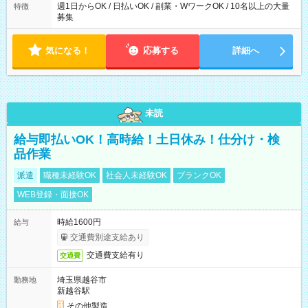
週1日からOK / 日払いOK / 副業・WワークOK / 10名以上の大量
特徴
募集
気になる！
応募する
詳細へ
未読
給与即払いOK！高時給！土日休み！仕分け・検
品作業
派遣
職種未経験OK
社会人未経験OK
ブランクOK
WEB登録・面接OK
時給1600円
給与
交通費別途支給あり
交通費支給有り
交通費
埼玉県越谷市
勤務地
新越谷駅
その他製造