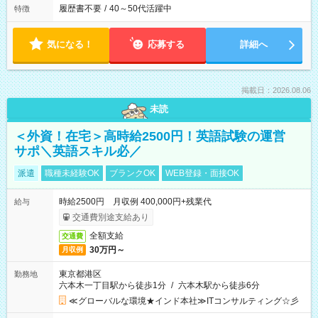
履歴書不要
/
40～50代活躍中
特徴
気になる！
応募する
詳細へ
掲載日：2026.08.06
未読
＜外資！在宅＞高時給2500円！英語試験の運営
サポ＼英語スキル必／
派遣
職種未経験OK
ブランクOK
WEB登録・面接OK
時給2500円 月収例 400,000円+残業代
給与
交通費別途支給あり
全額支給
交通費
30万円～
月収例
東京都港区
勤務地
六本木一丁目駅から徒歩1分
/
六本木駅から徒歩6分
≪グローバルな環境★インド本社≫ITコンサルティング☆彡