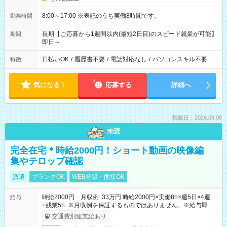
8:00～17:00 ※表記のうち実働8時間です。
勤務時間
長期【ご応募から1週間以内(最短2日目)のスピード就業が可能】
期間
即日～
日払いOK
/
履歴書不要
/
電話対応なし
/
パソコンスキル不要
特徴
気になる！
応募する
詳細へ
掲載日：2026.08.08
未読
完全在宅＊時給2000円！ショート動画の映像編
集やテロップ確認
派遣
ブランクOK
WEB登録・面接OK
時給2000円 月収例 33万円 時給2000円×実働8h×週5日×4週
給与
+残業5h ※月収例を保証するものではありません。※給与即受
取りサービス利用可（利用条件有）
交通費別途支給あり