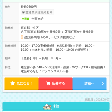
時給2600円
給与
交通費別途支給あり
全額支給
交通費
東京都中央区
勤務地
八丁堀(東京都)駅から徒歩2分
/
茅場町駅から徒歩6分
建設業界向けのAIサービスの提供など
10:00～17:00(実働6時間 休憩1時間) ※定時：10:00～
勤務時間
19:00（※終わりの時間：16:00～19:00で相談可！）
【急募】即日～長期 ※8月～！
期間
履歴書不要
/
40～50代活躍中
/
副業・WワークOK
/
服装自由
/
特徴
電話対応なし
/
パソコンスキル不要
気になる！
応募する
詳細へ
掲載日：2026.08.07
未読