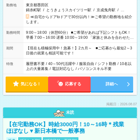
東京都墨田区
勤務地
錦糸町駅
/
とうきょうスカイツリー駅
/
京成曳舟駅
/
…
≪自宅からドアtoドアで30分以内！≫ご希望の勤務地を紹介
します。
9:00～18:00（休憩60分） ■ご希望があれば下記シフトもOK！
勤務時間
早番 7:00～16:00 遅番 10:00～19:00 「家族と休みを合わせた
い」 「余裕を持って夕飯の準備がしたい」 「できれば残業はし
たくない」 など、ご希望を教えてくださいね。 ※Wワーク希望
【現在も積極採用中！急募！】2カ月～ ■ご応募から最短2～3
期間
の方へ 今ご覧のお仕事で希望する勤務時間と、もう1つのお仕事
日後の就業も相談可能です！
の勤務時間。 合計で週40時間を超える場合は応募できません。
履歴書不要
/
40～50代活躍中
/
服装自由
/
シフト勤務
/
10名以
特徴
上の大量募集
/
電話対応なし
/
パソコンスキル不要
気になる！
応募する
詳細へ
掲載日：2026.08.07
未読
【在宅勤務OK】時給3000円！10～16時＊残業
ほぼなし▼新日本橋で一般事務