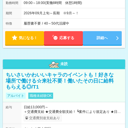
09:00～18:00(実働8時間 休憩1時間)
勤務時間
2026年09月上旬～長期 ※9月～！
期間
履歴書不要
/
40～50代活躍中
特徴
気になる！
応募する
詳細へ
未読
ちいさいかわいいキャラのイベントも！好きな
場所で働ける☆来社不要！働いたその日に給料
もらえる◎/T1
アルバイト
職種未経験OK
日給13,000円～
給与
＋交通費支給 ★交通費全額支給！ ┗案件により規定あり ★日払
いOK！（規定あり） ┗働いたその日に現金GET♪ お仕事後はコ
交通費別途支給あり
ンビニATMから 日払い分を引き落とせます！ 【試用期間】試
用期間なし