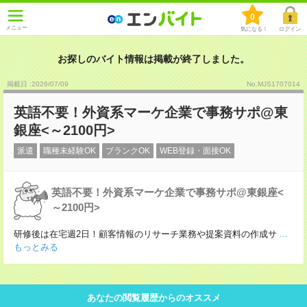
0
メニュー
気になる！
ログイン
お探しのバイト情報は掲載が終了しました。
掲載日 :2026
/
07
/
09
No.MJS1707014
英語不要！外資系マーケ企業で事務サポ@東
銀座<～2100円>
派遣
職種未経験OK
ブランクOK
WEB登録・面接OK
英語不要！外資系マーケ企業で事務サポ@東銀座<
～2100円>
研修後は在宅週2日！顧客情報のリサーチ業務や提案資料の作成サ
...
もっとみる
あなたの閲覧履歴からのオススメ