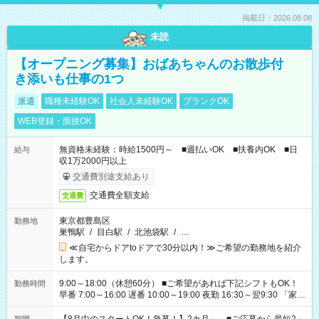
掲載日：2026.08.08
未読
【オープニング募集】おばあちゃんのお散歩付
き添いも仕事の1つ
派遣
職種未経験OK
社会人未経験OK
ブランクOK
WEB登録・面接OK
無資格未経験：時給1500円～ ■週払いOK ■扶養内OK ■日
給与
収1万2000円以上
交通費別途支給あり
交通費全額支給
交通費
東京都豊島区
勤務地
巣鴨駅
/
目白駅
/
北池袋駅
/
…
≪自宅からドアtoドアで30分以内！≫ご希望の勤務地を紹介
します。
9:00～18:00（休憩60分） ■ご希望があれば下記シフトもOK！
勤務時間
早番 7:00～16:00 遅番 10:00～19:00 夜勤 16:30～翌9:30 「家族
と休みを合わせたい」 「余裕を持って夕飯の準備がしたい」
「できれば残業はしたくない」 など、ご希望を教えてください