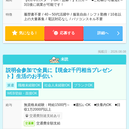
【8月中のスタートOK！急募！】2カ月～ ■ご応募から最短2～
期間
ね。 ※Wワーク希望の方へ 今ご覧のお仕事で希望する勤務時間
3日後に就業が可能です！
と、もう1つのお仕事の勤務時間。 合計で週40時間を超える場
合は応募できません。
履歴書不要
/
40～50代活躍中
/
服装自由
/
シフト勤務
/
10名以
特徴
上の大量募集
/
電話対応なし
/
パソコンスキル不要
気になる！
応募する
詳細へ
掲載日：2026.08.08
未読
説明会参加で全員に【現金2千円相当プレゼン
ト】生活のお手伝い
派遣
職種未経験OK
社会人未経験OK
ブランクOK
WEB登録・面接OK
無資格未経験：時給1500円～ ■週払いOK ■扶養内OK ■日
給与
収1万2000円以上
交通費別途支給あり
交通費全額支給
交通費