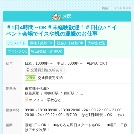
掲載日：2026.08.06
未読
＃1日4時間～OK＃未経験歓迎！＃日払い＊イ
ベント会場でイスや机の運搬のお仕事
アルバイト
職種未経験OK
社会人未経験OK
大学生歓迎
ブランクOK
WEB登録・面接OK
日給：10000円～ 半日：5000円～ ■日払いOK！
給与
交通費別途支給あり
交通費規定支給
交通費
東京都千代田区
勤務地
秋葉原駅
/
神保町駅
/
麹町駅
/
…
オフィス・学校など
09:00～18:00 09:00～13:00 20:00～24：00 22：00～31:00
勤務時間
20:00～24：00 22：00～翌7:00 …など1日4時間～OK！ その他
シフトもございます！ お気軽にご相談ください！
激短1日～OK！ ■もちろん即日スタートもOK！ ■曜日・日数
期間
はアナタ次第！