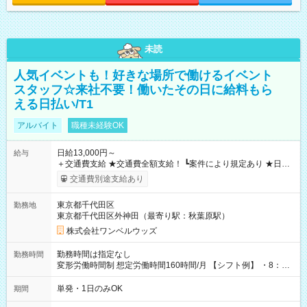
未読
人気イベントも！好きな場所で働けるイベント
スタッフ☆来社不要！働いたその日に給料もら
える日払い/T1
アルバイト
職種未経験OK
日給13,000円～
給与
＋交通費支給 ★交通費全額支給！ ┗案件により規定あり ★日払
いOK！（規定あり） ┗働いたその日に現金GET♪ お仕事後はコ
交通費別途支給あり
ンビニATMから 日払い分を引き落とせます！ 【試用期間】試
用期間なし
東京都千代田区
勤務地
東京都千代田区外神田（最寄り駅：秋葉原駅）
株式会社ワンベルウッズ
勤務時間は指定なし
勤務時間
変形労働時間制 想定労働時間160時間/月 【シフト例】 ・8：00
～21：00
単発・1日のみOK
期間