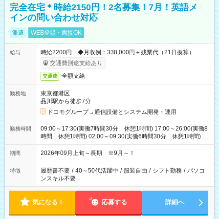
完全在宅＊時給2150円！2名募集！7月！英語メ
インの問い合わせ対応
派遣
WEB登録・面接OK
時給2200円 ◆月収例：338,000円＋残業代（21日換算）
給与
交通費別途支給あり
全額支給
交通費
東京都港区
勤務地
品川駅から徒歩7分
ドコモグループ→通信設備とシステム開発・運用
09:00～17:30(実働7時間30分 休憩1時間) 17:00～26:00(実働8
勤務時間
時間 休憩1時間) 02:00～09:30(実働6時間30分 休憩1時間) ※
日勤は就業時間1/夜勤は就業時間2.3を連続で行って頂きます
2026年09月上旬～長期 ※9月～！
期間
履歴書不要
/
40～50代活躍中
/
服装自由
/
シフト勤務
/
パソコ
特徴
ンスキル不要
気になる！
応募する
詳細へ