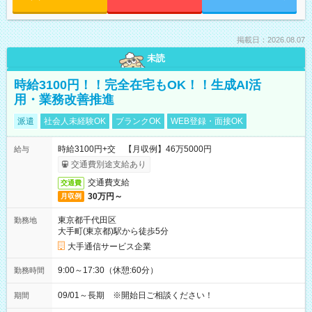
掲載日：2026.08.07
未読
時給3100円！！完全在宅もOK！！生成AI活
用・業務改善推進
派遣
社会人未経験OK
ブランクOK
WEB登録・面接OK
時給3100円+交 【月収例】46万5000円
給与
交通費別途支給あり
交通費支給
交通費
30万円～
月収例
東京都千代田区
勤務地
大手町(東京都)駅から徒歩5分
大手通信サービス企業
9:00～17:30（休憩:60分）
勤務時間
09/01～長期 ※開始日ご相談ください！
期間