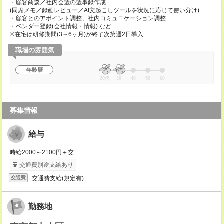
・顧客商談／社内会議の議事録作成
(同席メモ／録画レビュー／AI文起こしツールを状況に応じて使い分け)
・顧客とのアポイント調整、社内コミュニケーション調整
・ベンダー登録(会社情報・情報) など
※在宅は研修期間(3～6ヶ月)が終了次第週2日導入
職場の雰囲気
年齢層
20代
30
40
50
60
募集情報
給与
時給2000～2100円＋交
交通費別途支給あり
交通費支給(規定有)
交通費
勤務地