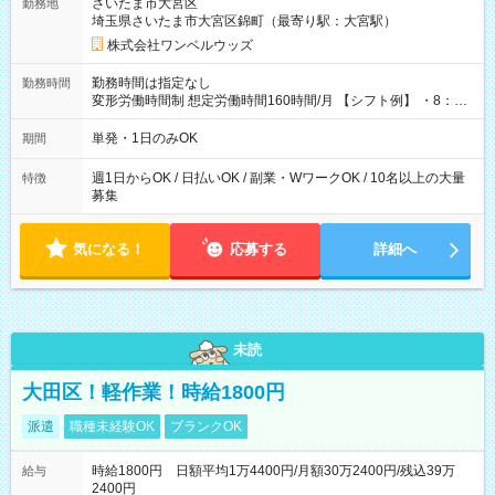
さいたま市大宮区
勤務地
埼玉県さいたま市大宮区錦町（最寄り駅：大宮駅）
株式会社ワンベルウッズ
勤務時間は指定なし
勤務時間
変形労働時間制 想定労働時間160時間/月 【シフト例】 ・8：00
～21：00
単発・1日のみOK
期間
週1日からOK / 日払いOK / 副業・WワークOK / 10名以上の大量
特徴
募集
気になる！
応募する
詳細へ
未読
大田区！軽作業！時給1800円
派遣
職種未経験OK
ブランクOK
時給1800円 日額平均1万4400円/月額30万2400円/残込39万
給与
2400円