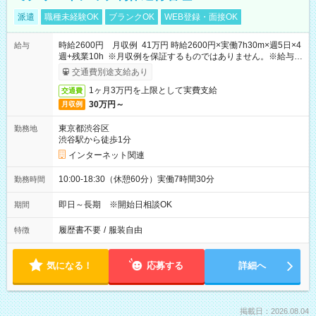
派遣
職種未経験OK
ブランクOK
WEB登録・面接OK
時給2600円 月収例 41万円 時給2600円×実働7h30m×週5日×4
給与
週+残業10h ※月収例を保証するものではありません。※給与即
受取りサービス利用可（利用条件有）
交通費別途支給あり
1ヶ月3万円を上限として実費支給
交通費
30万円～
月収例
東京都渋谷区
勤務地
渋谷駅から徒歩1分
インターネット関連
10:00-18:30（休憩60分）実働7時間30分
勤務時間
即日～長期 ※開始日相談OK
期間
履歴書不要
/
服装自由
特徴
気になる！
応募する
詳細へ
掲載日：2026.08.04