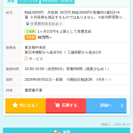
派遣
ブランクOK
WEB登録・面接OK
時給3000円 月収例 30万円 時給3000円×実働5h×週5日×4
給与
週 ※月収例を保証するものではありません。※給与即受取りサ
ービス利用可（利用条件有）
交通費別途支給あり
1ヶ月3万円を上限として実費支給
交通費
30万円～
月収例
東京都中央区
勤務地
新日本橋駅から徒歩3分
/
三越前駅から徒歩1分
サ－ビス
10:00-16:00（休憩60分）実働5時間（残業少なめ！）
勤務時間
2026年09月01日～長期 ※開始日相談OK ※9月～！
期間
履歴書不要
特徴
気になる！
応募する
詳細へ
掲載日：2026.08.07
未読