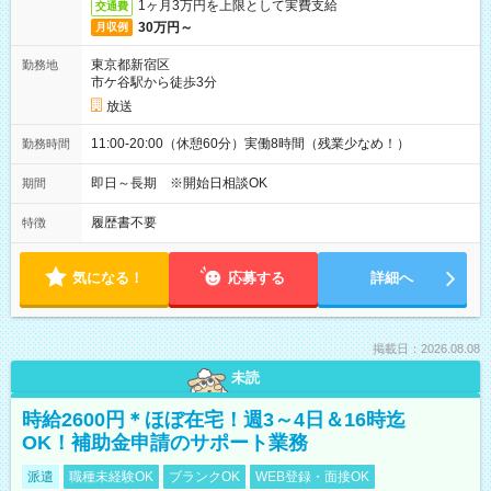
1ヶ月3万円を上限として実費支給
交通費
30万円～
月収例
東京都新宿区
勤務地
市ケ谷駅から徒歩3分
放送
11:00-20:00（休憩60分）実働8時間（残業少なめ！）
勤務時間
即日～長期 ※開始日相談OK
期間
履歴書不要
特徴
気になる！
応募する
詳細へ
掲載日：2026.08.08
未読
時給2600円＊ほぼ在宅！週3～4日＆16時迄
OK！補助金申請のサポート業務
派遣
職種未経験OK
ブランクOK
WEB登録・面接OK