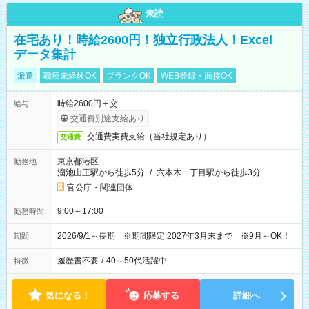
未読
在宅あり！時給2600円！独立行政法人！Excel
データ集計
派遣
職種未経験OK
ブランクOK
WEB登録・面接OK
時給2600円＋交
給与
交通費別途支給あり
交通費実費支給（当社規定あり）
交通費
東京都港区
勤務地
溜池山王駅から徒歩5分
/
六本木一丁目駅から徒歩3分
官公庁・関連団体
9:00～17:00
勤務時間
2026/9/1～長期 ※期間限定:2027年3月末まで ※9月～OK！
期間
履歴書不要
/
40～50代活躍中
特徴
気になる！
応募する
詳細へ