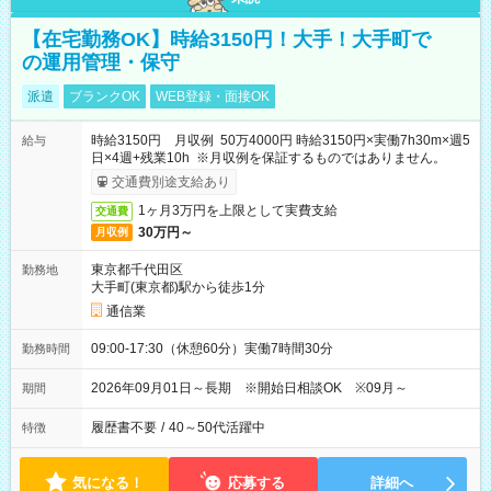
【在宅勤務OK】時給3150円！大手！大手町で
の運用管理・保守
派遣
ブランクOK
WEB登録・面接OK
時給3150円 月収例 50万4000円 時給3150円×実働7h30m×週5
給与
日×4週+残業10h ※月収例を保証するものではありません。
交通費別途支給あり
1ヶ月3万円を上限として実費支給
交通費
30万円～
月収例
東京都千代田区
勤務地
大手町(東京都)駅から徒歩1分
通信業
09:00-17:30（休憩60分）実働7時間30分
勤務時間
2026年09月01日～長期 ※開始日相談OK ※09月～
期間
履歴書不要
/
40～50代活躍中
特徴
気になる！
応募する
詳細へ