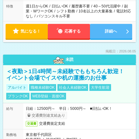
週1日からOK
/
日払いOK
/
履歴書不要
/
40～50代活躍中
/
副
特徴
業・WワークOK
/
シフト勤務
/
10名以上の大量募集
/
電話対応
なし
/
パソコンスキル不要
気になる！
応募する
詳細へ
掲載日：2026.08.05
未読
＜夜勤＞1日4時間～未経験でももちろん歓迎！
イベント会場でイスや机の運搬のお仕事
アルバイト
職種未経験OK
社会人未経験OK
大学生歓迎
ブランクOK
WEB登録・面接OK
日給：12500円～ 半日：5000円～ ■日払いOK！
給与
交通費別途支給あり
交通費規定支給
交通費
東京都千代田区
勤務地