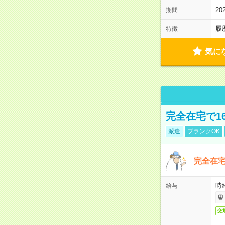
2
期間
履
特徴
気に
完全在宅で1
派遣
ブランクOK
完全在宅
時
給与
交