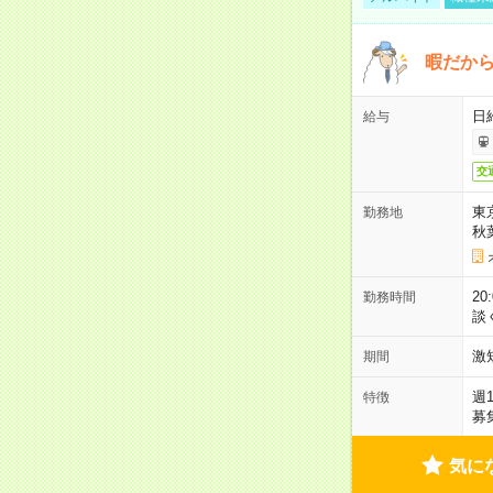
暇だか
日
給与
交
東
勤務地
秋
2
勤務時間
談
激
期間
週
特徴
募
気に