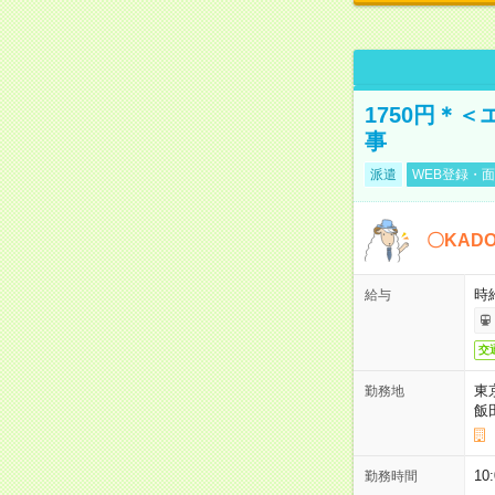
1750円＊
事
派遣
WEB登録・面
〇KAD
時給
給与
交
東
勤務地
飯
10
勤務時間