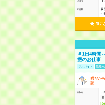
【
期間
履
特徴
不
気に
＃1日4時間
搬のお仕事
アルバイト
職種未
暇だか
証
日
給与
交