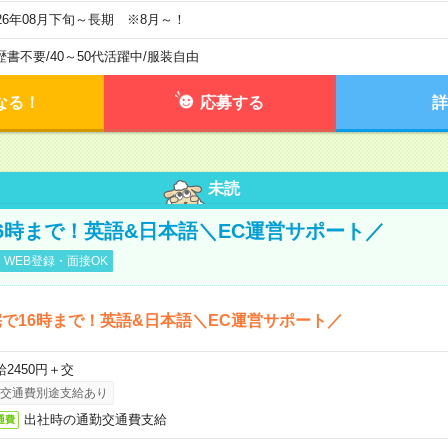
026年08月下旬～長期 ※8月～！
歴書不要
/
40～50代活躍中
/
服装自由
なる！
応募する
詳
未読
6時まで！英語&日本語＼EC運営サポート／
WEB登録・面接OK
で16時まで！英語&日本語＼EC運営サポート／
給2450円＋交
交通費別途支給あり
出社時の通勤交通費支給
通費