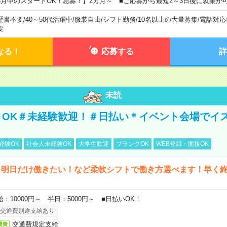
8月中のスタートOK！急募！】2カ月～ ■ご応募から最短2～3日後に就業が
歴書不要
/
40～50代活躍中
/
服装自由
/
シフト勤務
/
10名以上の大量募集
/
電話対応
要
なる！
応募する
詳
未読
～OK＃未経験歓迎！＃日払い＊イベント会場でイ
経験OK
社会人未経験OK
大学生歓迎
ブランクOK
WEB登録・面接OK
ら明日だけ働きたい！など柔軟シフトで働き方選べます！早く
給：10000円～ 半日：5000円～ ■日払いOK！
交通費別途支給あり
交通費規定支給
通費