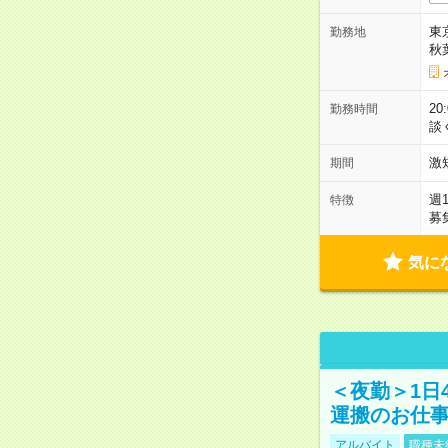
東
勤務地
秋
2
勤務時間
談
激
期間
週
特徴
募
気に
＜夜勤＞1日
運搬のお仕
アルバイト
職種未