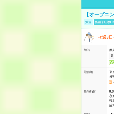
【オープニン
派遣
職種未経験O
≪週3日
無
給与
交
東
勤務地
巣
9:
勤務時間
夜
残
望