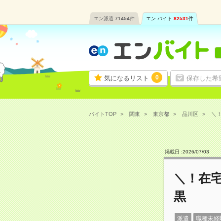
エン派遣
71454
件
エン バイト
82531
件
0
気になるリスト
保存した希
バイトTOP
関東
東京都
品川区
＼！
掲載日 :
2026
/
07
/
03
＼！在
黒
派遣
職種未経