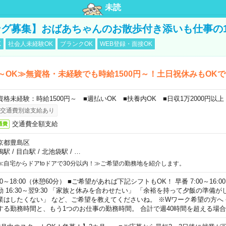
未読
グ募集】おばあちゃんのお散歩付き添いも仕事の
K
社会人未経験OK
ブランクOK
WEB登録・面接OK
～OK≫無資格・未経験でも時給1500円～！土日祝休みもOK
資格未経験：時給1500円～ ■週払いOK ■扶養内OK ■日収1万2000円以上
交通費別途支給あり
交通費全額支給
通費
京都豊島区
鴨駅
/
目白駅
/
北池袋駅
/
…
≪自宅からドアtoドアで30分以内！≫ご希望の勤務地を紹介します。
00～18:00（休憩60分） ■ご希望があれば下記シフトもOK！ 早番 7:00～16:00 遅
勤 16:30～翌9:30 「家族と休みを合わせたい」 「余裕を持って夕飯の準備
業はしたくない」 など、ご希望を教えてくださいね。 ※Wワーク希望の方へ
する勤務時間と、もう1つのお仕事の勤務時間。 合計で週40時間を超える場