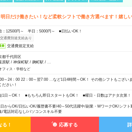
ら明日だけ働きたい！など柔軟シフトで働き方選べます！嬉し
給：12500円～ 半日：5000円～ ■日払いOK！
交通費別途支給あり
交通費規定支給
通費
京都千代田区
葉原駅
/
神保町駅
/
麹町駅
/
…
オフィス・学校など
0:00～24：00 22：00～翌7:00 …など1日4時間～OK！ その他シフトもござ
ください！
短1日～OK！ ■もちろん即日スタートもOK！ ■曜日・日数はアナタ次第！
1日からOK
/
日払いOK
/
履歴書不要
/
40～50代活躍中
/
副業・WワークOK
/
シフト
集
/
電話対応なし
/
パソコンスキル不要
なる！
応募する
詳