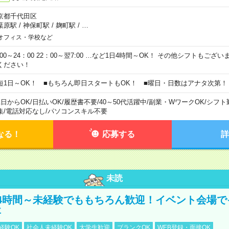
京都千代田区
葉原駅
/
神保町駅
/
麹町駅
/
…
オフィス・学校など
0:00～24：00 22：00～翌7:00 …など1日4時間～OK！ その他シフトもござ
ください！
短1日～OK！ ■もちろん即日スタートもOK！ ■曜日・日数はアナタ次第！
1日からOK
/
日払いOK
/
履歴書不要
/
40～50代活躍中
/
副業・WワークOK
/
シフト
集
/
電話対応なし
/
パソコンスキル不要
なる！
応募する
詳
未読
4時間～未経験でももちろん歓迎！イベント会場で
事
経験OK
社会人未経験OK
大学生歓迎
ブランクOK
WEB登録・面接OK