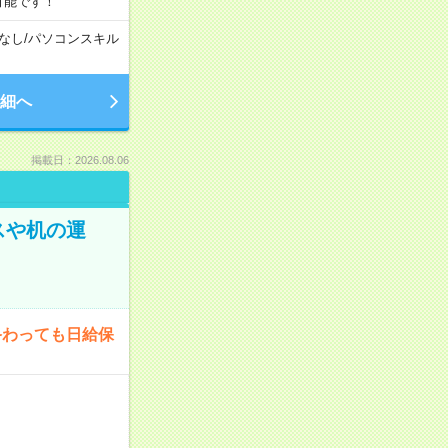
可能です！
なし
/
パソコンスキル
細へ
掲載日：2026.08.06
スや机の運
終わっても日給保