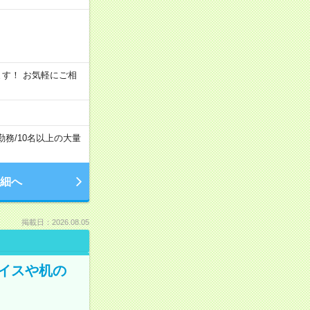
います！ お気軽にご相
勤務
/
10名以上の大量
細へ
掲載日：2026.08.05
イスや机の