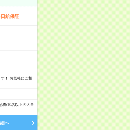
い日給保証
います！ お気軽にご相
勤務
/
10名以上の大量
細へ