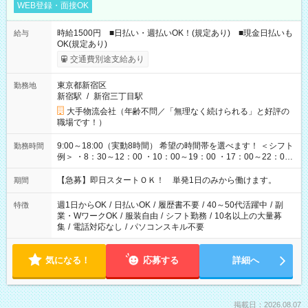
WEB登録・面接OK
時給1500円 ■日払い・週払いOK！(規定あり) ■現金日払いも
給与
OK(規定あり)
交通費別途支給あり
東京都新宿区
勤務地
新宿駅
/
新宿三丁目駅
大手物流会社（年齢不問／「無理なく続けられる」と好評の
職場です！）
9:00～18:00（実動8時間） 希望の時間帯を選べます！ ＜シフト
勤務時間
例＞ ・8：30～12：00 ・10：00～19：00 ・17：00～22：00
・13：00～22：00 ・22：00～翌6：00 など
【急募】即日スタートＯＫ！ 単発1日のみから働けます。
期間
週1日からOK
/
日払いOK
/
履歴書不要
/
40～50代活躍中
/
副
特徴
業・WワークOK
/
服装自由
/
シフト勤務
/
10名以上の大量募
集
/
電話対応なし
/
パソコンスキル不要
気になる！
応募する
詳細へ
掲載日：2026.08.07