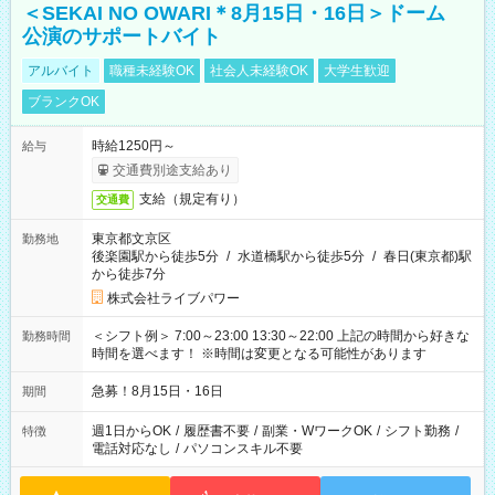
＜SEKAI NO OWARI＊8月15日・16日＞ドーム
公演のサポートバイト
アルバイト
職種未経験OK
社会人未経験OK
大学生歓迎
ブランクOK
時給1250円～
給与
交通費別途支給あり
支給（規定有り）
交通費
東京都文京区
勤務地
後楽園駅から徒歩5分
/
水道橋駅から徒歩5分
/
春日(東京都)駅
から徒歩7分
株式会社ライブパワー
＜シフト例＞ 7:00～23:00 13:30～22:00 上記の時間から好きな
勤務時間
時間を選べます！ ※時間は変更となる可能性があります
急募！8月15日・16日
期間
週1日からOK
/
履歴書不要
/
副業・WワークOK
/
シフト勤務
/
特徴
電話対応なし
/
パソコンスキル不要