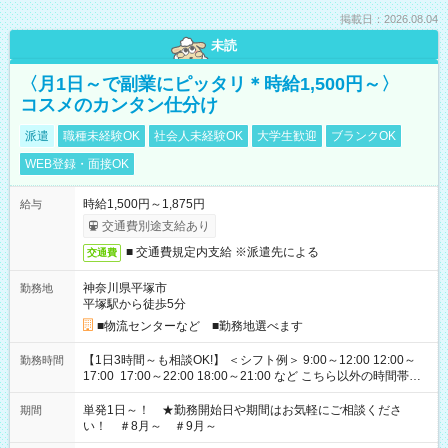
掲載日：2026.08.04
未読
〈月1日～で副業にピッタリ＊時給1,500円～〉
コスメのカンタン仕分け
派遣
職種未経験OK
社会人未経験OK
大学生歓迎
ブランクOK
WEB登録・面接OK
時給1,500円～1,875円
給与
交通費別途支給あり
■ 交通費規定内支給 ※派遣先による
交通費
神奈川県平塚市
勤務地
平塚駅から徒歩5分
■物流センターなど ■勤務地選べます
【1日3時間～も相談OK!】 ＜シフト例＞ 9:00～12:00 12:00～
勤務時間
17:00 17:00～22:00 18:00～21:00 など こちら以外の時間帯も
お気軽にご相談ください！
単発1日～！ ★勤務開始日や期間はお気軽にご相談くださ
期間
い！ ＃8月～ ＃9月～