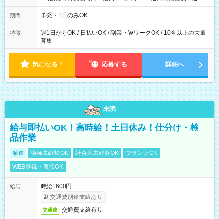
勤務 勤務：月・水・金 休み：火・木・土・日 好きな時にお仕事
可能です！ ※1日あたりの最大実働時間は日勤、夜勤共に勤務し
単発・1日のみOK
期間
た時間になります。
週1日からOK / 日払いOK / 副業・WワークOK / 10名以上の大量
特徴
募集
気になる！
応募する
詳細へ
未読
給与即払いOK！高時給！土日休み！仕分け・検
品作業
派遣
職種未経験OK
社会人未経験OK
ブランクOK
WEB登録・面接OK
時給1600円
給与
交通費別途支給あり
交通費支給有り
交通費