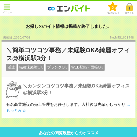
0
メニュー
気になる！
ログイン
お探しのバイト情報は掲載が終了しました。
掲載日 :2026
/
07
/
03
No.MJS1663448
＼簡単コツコツ事務／未経験OK&綺麗オフィ
ス@横浜駅3分！
派遣
職種未経験OK
ブランクOK
WEB登録・面接OK
＼カンタンコツコツ事務／未経験OK&綺麗オフィス
@横浜駅3分！
有名商業施設の売上管理をお任せします。入社後は先輩がしっかり
...
もっとみる
あなたの閲覧履歴からのオススメ