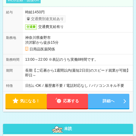
WEB登録・面接OK
時給1450円
給与
交通費別途支給あり
交通費支給有り
交通費
神奈川県秦野市
勤務地
渋沢駅から徒歩15分
日用品医薬関係
13:00～22:00 ※表記のうち実働8時間です。
勤務時間
長期【ご応募から1週間以内(最短2日目)のスピード就業が可能】
期間
即日～
日払いOK
/
履歴書不要
/
電話対応なし
/
パソコンスキル不要
特徴
気になる！
応募する
詳細へ
未読