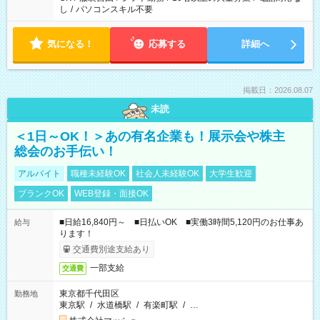
し
/
パソコンスキル不要
気になる！
応募する
詳細へ
掲載日：2026.08.07
未読
＜1日～OK！＞あの有名企業も！展示会や株主
総会のお手伝い！
アルバイト
職種未経験OK
社会人未経験OK
大学生歓迎
ブランクOK
WEB登録・面接OK
■日給16,840円～ ■日払いOK ■実働3時間5,120円のお仕事あ
給与
ります！
交通費別途支給あり
一部支給
交通費
東京都千代田区
勤務地
東京駅
/
水道橋駅
/
有楽町駅
/
…