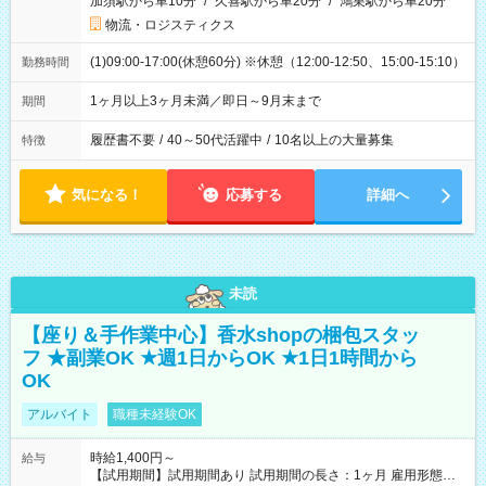
加須駅から車10分
/
久喜駅から車20分
/
鴻巣駅から車20分
物流・ロジスティクス
(1)09:00-17:00(休憩60分) ※休憩（12:00-12:50、15:00-15:10）
勤務時間
1ヶ月以上3ヶ月未満／即日～9月末まで
期間
履歴書不要
/
40～50代活躍中
/
10名以上の大量募集
特徴
気になる！
応募する
詳細へ
未読
【座り＆手作業中心】香水shopの梱包スタッ
フ ★副業OK ★週1日からOK ★1日1時間から
OK
アルバイト
職種未経験OK
時給1,400円～
給与
【試用期間】試用期間あり 試用期間の長さ：1ヶ月 雇用形態、