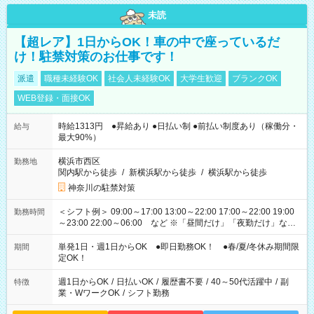
未読
【超レア】1日からOK！車の中で座っているだ
け！駐禁対策のお仕事です！
派遣
職種未経験OK
社会人未経験OK
大学生歓迎
ブランクOK
WEB登録・面接OK
時給1313円 ●昇給あり ●日払い制 ●前払い制度あり（稼働分・
給与
最大90%）
横浜市西区
勤務地
関内駅から徒歩
/
新横浜駅から徒歩
/
横浜駅から徒歩
神奈川の駐禁対策
＜シフト例＞ 09:00～17:00 13:00～22:00 17:00～22:00 19:00
勤務時間
～23:00 22:00～06:00 など ※「昼間だけ」「夜勤だけ」など
の希望OK
単発1日・週1日からOK ●即日勤務OK！ ●春/夏/冬休み期間限
期間
定OK！
週1日からOK
/
日払いOK
/
履歴書不要
/
40～50代活躍中
/
副
特徴
業・WワークOK
/
シフト勤務