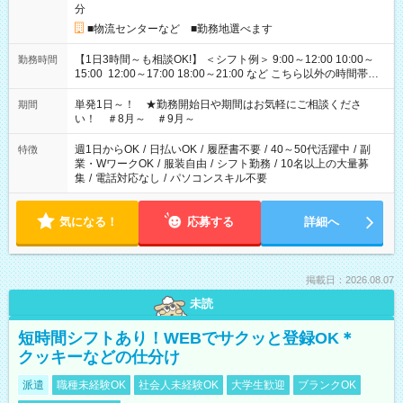
分
■物流センターなど ■勤務地選べます
【1日3時間～も相談OK!】 ＜シフト例＞ 9:00～12:00 10:00～
勤務時間
15:00 12:00～17:00 18:00～21:00 など こちら以外の時間帯も
お気軽にご相談ください！
単発1日～！ ★勤務開始日や期間はお気軽にご相談くださ
期間
い！ ＃8月～ ＃9月～
週1日からOK
/
日払いOK
/
履歴書不要
/
40～50代活躍中
/
副
特徴
業・WワークOK
/
服装自由
/
シフト勤務
/
10名以上の大量募
集
/
電話対応なし
/
パソコンスキル不要
気になる！
応募する
詳細へ
掲載日：2026.08.07
未読
短時間シフトあり！WEBでサクッと登録OK＊
クッキーなどの仕分け
派遣
職種未経験OK
社会人未経験OK
大学生歓迎
ブランクOK