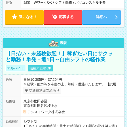
副業・WワークOK
/
シフト勤務
/
パソコンスキル不要
特徴
気になる！
応募する
詳細へ
未読
【日払い・未経験歓迎！】稼ぎたい日にサクッ
と勤務！単発・週1日～自由シフトの軽作業
アルバイト
職種未経験OK
日給10,305円～37,204円
給与
※経験・能力等を考慮の上、加給・優遇いたします。 【試用期
間】試用期間なし
交通費別途支給あり
東京都世田谷区
勤務地
東京都世田谷区桜上水
アシストワーク株式会社
シフト制
勤務時間
1日あたりの実働時間：最大15時間/日 ＜1週間の勤務例＞週3回