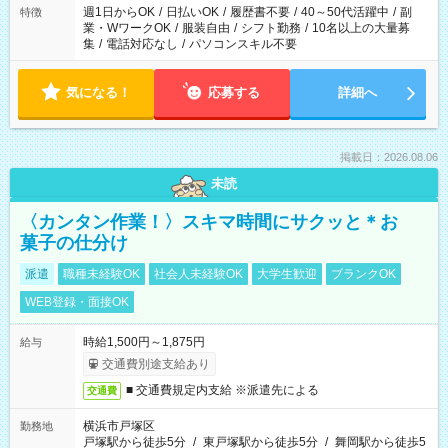
週1日からOK
/
日払いOK
/
履歴書不要
/
40～50代活躍中
/
副
特徴
業・WワークOK
/
服装自由
/
シフト勤務
/
10名以上の大量募
集
/
電話対応なし
/
パソコンスキル不要
気になる！
応募する
詳細へ
掲載日：2026.08.06
未読
〈カンタン作業！〉スキマ時間にサクッと＊お
菓子の仕分け
派遣
職種未経験OK
社会人未経験OK
大学生歓迎
ブランクOK
WEB登録・面接OK
時給1,500円～1,875円
給与
交通費別途支給あり
■ 交通費規定内支給 ※派遣先による
交通費
横浜市戸塚区
勤務地
戸塚駅から徒歩5分
/
東戸塚駅から徒歩5分
/
舞岡駅から徒歩5