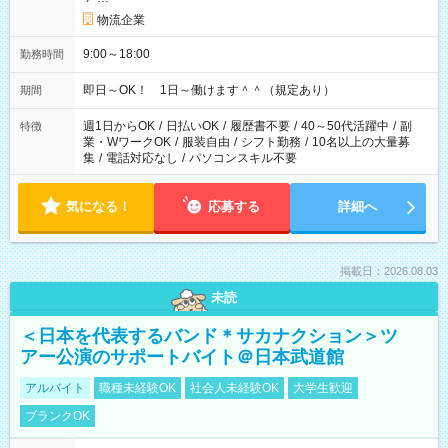
物流企業
9:00～18:00
勤務時間
即日～OK！ 1日～働けます＾＾（規定あり）
期間
週1日からOK
/
日払いOK
/
履歴書不要
/
40～50代活躍中
/
副
特徴
業・WワークOK
/
服装自由
/
シフト勤務
/
10名以上の大量募
集
/
電話対応なし
/
パソコンスキル不要
気になる！
応募する
詳細へ
掲載日：2026.08.03
未読
＜日本を代表するバンド＊サカナクション＞ツ
アー公演のサポートバイト＠日本武道館
アルバイト
職種未経験OK
社会人未経験OK
大学生歓迎
ブランクOK