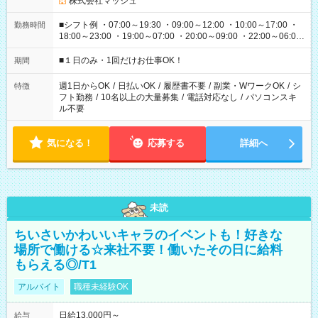
株式会社マッシュ
■シフト例 ・07:00～19:30 ・09:00～12:00 ・10:00～17:00 ・
勤務時間
18:00～23:00 ・19:00～07:00 ・20:00～09:00 ・22:00～06:00
etc ★最短で3時間で5,120円のお仕事から 15時間で2万円近く稼
げるお仕事も！ ご希望のお時間に合わせてご紹介！ ※シフトは
■１日のみ・1回だけお仕事OK！
期間
現場によって異なります。 ※勿論、休憩時間はあるのでご安心
ください！
週1日からOK
/
日払いOK
/
履歴書不要
/
副業・WワークOK
/
シ
特徴
フト勤務
/
10名以上の大量募集
/
電話対応なし
/
パソコンスキ
ル不要
気になる！
応募する
詳細へ
未読
ちいさいかわいいキャラのイベントも！好きな
場所で働ける☆来社不要！働いたその日に給料
もらえる◎/T1
アルバイト
職種未経験OK
日給13,000円～
給与