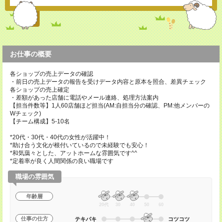
お仕事の概要
各ショップの売上データの確認
・前日の売上データの報告を受けデータ内容と原本を照合、差異チェック
各ショップの売上確定
・差額があった店舗に電話やメール連絡、処理方法案内
【担当件数等】1人60店舗ほど担当(AM:自担当分の確認、PM:他メンバーの
Wチェック)
【チーム構成】5-10名
*20代・30代・40代の女性が活躍中！
*助け合う文化が根付いているので未経験でも安心！
*和気藹々とした、アットホームな雰囲気です^^
*定着率が良く人間関係の良い職場です
職場の雰囲気
年齢層
20代
30
40
50
60
仕事の仕方
テキパキ
コツコツ