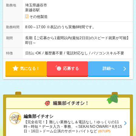
埼玉県越谷市
勤務地
新越谷駅
その他製造
8:00～17:00 ※表記のうち実働8時間です。
勤務時間
長期【ご応募から1週間以内(最短2日目)のスピード就業が可能】
期間
即日～
日払いOK
/
履歴書不要
/
電話対応なし
/
パソコンスキル不要
特徴
気になる！
応募する
詳細へ
編集部イチオシ
【完全在宅！】難しい業務なし＆電話なし！ゆっくりの11
時～時短＊データ入力・事務、＜SEKAI NO OWARI＊8月15
日・16日＞ドーム公演のサポートバイトなど
(8/7UP!)