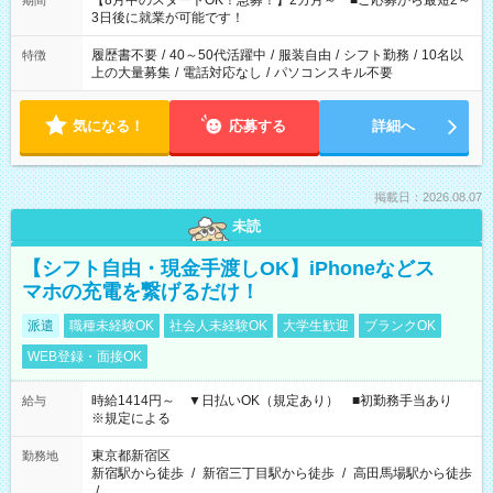
【8月中のスタートOK！急募！】2カ月～ ■ご応募から最短2～
期間
ね。 ※Wワーク希望の方へ 今ご覧のお仕事で希望する勤務時間
3日後に就業が可能です！
と、もう1つのお仕事の勤務時間。 合計で週40時間を超える場
合は応募できません。
履歴書不要
/
40～50代活躍中
/
服装自由
/
シフト勤務
/
10名以
特徴
上の大量募集
/
電話対応なし
/
パソコンスキル不要
気になる！
応募する
詳細へ
掲載日：2026.08.07
未読
【シフト自由・現金手渡しOK】iPhoneなどス
マホの充電を繋げるだけ！
派遣
職種未経験OK
社会人未経験OK
大学生歓迎
ブランクOK
WEB登録・面接OK
時給1414円～ ▼日払いOK（規定あり） ■初勤務手当あり
給与
※規定による
東京都新宿区
勤務地
新宿駅から徒歩
/
新宿三丁目駅から徒歩
/
高田馬場駅から徒歩
/
…