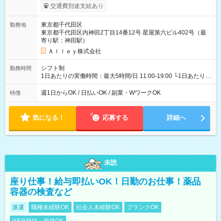
給与は本採用時と同じです。
交通費別途支給あり
東京都千代田区
勤務地
東京都千代田区内神田2丁目14番12号 星屋第六ビル402号（最
寄り駅：神田駅）
Ａｌｌｅｙ株式会社
シフト制
勤務時間
1日あたりの実働時間：最大5時間/日 11:00-19:00 └1日あたりの
実働時間：1-5時間 └上記の時間帯内であれば、いつでも勤務可
能！ └平日・土曜日の中で、お好きな曜日でご勤務いただけま
週1日からOK / 日払いOK / 副業・WワークOK
特徴
す！ 【シフト例】 ・11:00～14:00 ・16:30～19:00 ・13:00～
18:00 などのように、自由な働き方が可能なお仕事です！
気になる！
応募する
詳細へ
未読
座り仕事！給与即払いOK！日勤のお仕事！薬品
容器の検査など
派遣
職種未経験OK
社会人未経験OK
ブランクOK