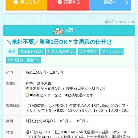
気になる！
応募する
詳細へ
掲載日：2026.08.05
未読
＼来社不要／単発1日OK＊文房具の仕分け
派遣
職種未経験OK
社会人未経験OK
大学生歓迎
ブランクOK
WEB登録・面接OK
時給1,500円～1,875円
給与
神奈川県厚木市
勤務地
本厚木駅から徒歩5分
/
愛甲石田駅から徒歩5分
■物流センターなど ■勤務地選べます
【1日3時間～も相談OK!】午前中のみや18時以降などのシフト
勤務時間
あり！ シフト例 ▼9:00～12:00 ▼9:00～17:00 ▼10:00～19:00
▼18:00～21:00
1日だけの単発OK！＃8月～ ＃9月～
期間
週1日からOK
/
日払いOK
/
40～50代活躍中
/
副業・Wワーク
特徴
OK
/
服装自由
/
シフト勤務
/
10名以上の大量募集
/
電話対応な