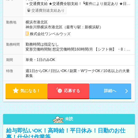
＋交通費支給 ★交通費全額支給！ ┗案件により規定あり ★日払
いOK！（規定あり） ┗働いたその日に現金GET♪ お仕事後はコ
交通費別途支給あり
ンビニATMから 日払い分を引き落とせます！ 【試用期間】試
用期間なし
横浜市港北区
勤務地
神奈川県横浜市港北区（最寄り駅：新横浜駅）
株式会社ワンベルウッズ
勤務時間は指定なし
勤務時間
変形労働時間制 想定労働時間160時間/月 【シフト例】 ・8：00
～21：00
単発・1日のみOK
期間
週1日からOK / 日払いOK / 副業・WワークOK / 10名以上の大量
特徴
募集
気になる！
応募する
詳細へ
未読
給与即払いOK！高時給！平日休み！日勤のお仕
事！仕分け作業等