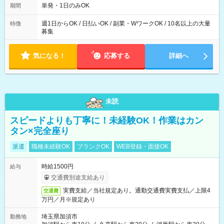
単発・1日のみOK
期間
週1日からOK / 日払いOK / 副業・WワークOK / 10名以上の大量
特徴
募集
気になる！
応募する
詳細へ
未読
スピードよりも丁寧に！未経験OK！作業はカン
タン×完全座り
派遣
職種未経験OK
ブランクOK
WEB登録・面接OK
時給1500円
給与
交通費別途支給あり
実費支給／当社規定あり。通勤交通費実費支払／上限4
交通費
万円／月※規定あり
埼玉県加須市
勤務地