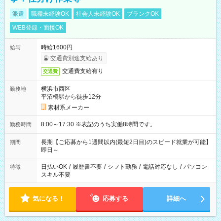
派遣
職種未経験OK
社会人未経験OK
ブランクOK
WEB登録・面接OK
時給1600円
給与
交通費別途支給あり
交通費支給有り
交通費
横浜市西区
勤務地
平沼橋駅から徒歩12分
素材系メーカー
8:00～17:30 ※表記のうち実働8時間です。
勤務時間
長期【ご応募から1週間以内(最短2日目)のスピード就業が可能】
期間
即日～
日払いOK
/
履歴書不要
/
シフト勤務
/
電話対応なし
/
パソコン
特徴
スキル不要
気になる！
応募する
詳細へ