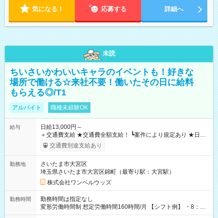
気になる！
応募する
詳細へ
未読
ちいさいかわいいキャラのイベントも！好きな
場所で働ける☆来社不要！働いたその日に給料
もらえる◎/T1
アルバイト
職種未経験OK
日給13,000円～
給与
＋交通費支給 ★交通費全額支給！ ┗案件により規定あり ★日払
いOK！（規定あり） ┗働いたその日に現金GET♪ お仕事後はコ
交通費別途支給あり
ンビニATMから 日払い分を引き落とせます！ 【試用期間】試
用期間なし
さいたま市大宮区
勤務地
埼玉県さいたま市大宮区錦町（最寄り駅：大宮駅）
株式会社ワンベルウッズ
勤務時間は指定なし
勤務時間
変形労働時間制 想定労働時間160時間/月 【シフト例】 ・8：00
～21：00