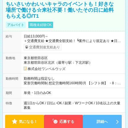
ちいさいかわいいキャラのイベントも！好きな
場所で働ける☆来社不要！働いたその日に給料
もらえる◎/T1
アルバイト
職種未経験OK
日給13,000円～
給与
＋交通費支給 ★交通費全額支給！ ┗案件により規定あり ★日払
いOK！（規定あり） ┗働いたその日に現金GET♪ お仕事後はコ
交通費別途支給あり
ンビニATMから 日払い分を引き落とせます！ 【試用期間】試
用期間なし
東京都世田谷区
勤務地
東京都世田谷区北沢（最寄り駅：下北沢駅）
株式会社ワンベルウッズ
勤務時間は指定なし
勤務時間
変形労働時間制 想定労働時間160時間/月 【シフト例】 ・8：00
～21：00
単発・1日のみOK
期間
週1日からOK / 日払いOK / 副業・WワークOK / 10名以上の大量
特徴
募集
気になる！
応募する
詳細へ