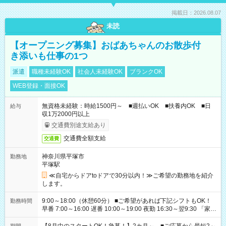
掲載日：2026.08.07
未読
【オープニング募集】おばあちゃんのお散歩付
き添いも仕事の1つ
派遣
職種未経験OK
社会人未経験OK
ブランクOK
WEB登録・面接OK
無資格未経験：時給1500円～ ■週払いOK ■扶養内OK ■日
給与
収1万2000円以上
交通費別途支給あり
交通費全額支給
交通費
神奈川県平塚市
勤務地
平塚駅
≪自宅からドアtoドアで30分以内！≫ご希望の勤務地を紹介
します。
9:00～18:00（休憩60分） ■ご希望があれば下記シフトもOK！
勤務時間
早番 7:00～16:00 遅番 10:00～19:00 夜勤 16:30～翌9:30 「家族
と休みを合わせたい」 「余裕を持って夕飯の準備がしたい」
「できれば残業はしたくない」 など、ご希望を教えてください