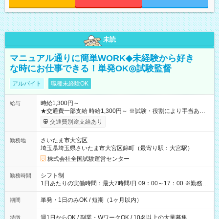
未読
マニュアル通りに簡単WORK◆未経験から好き
な時にお仕事できる！単発OK◎試験監督
アルバイト
職種未経験OK
時給1,300円～
給与
★交通費一部支給 時給1,300円～ ※試験・役割により手当あり
※勤務回数により昇給あり 【即給（前払い）オプションあ
交通費別途支給あり
り！】 希望される場合、勤務から1週間ほどで給与の一部を受け
取れます。 ※手数料418円がかかります。 【過去試験日の収入
さいたま市大宮区
勤務地
例】 ・河合塾模擬試験 8:30～17:30（休憩1時間） 時給1,300円
埼玉県埼玉県さいたま市大宮区錦町（最寄り駅：大宮駅）
×8時間＝日収10,400円＋交通費 ※当日の役割により時給＋100
円の場合あり ・国家試験 7:00～13:30（休憩なし） 時給1,300
株式会社全国試験運営センター
円（役割手当＋100円）×6時間＝日収8,400円＋交通費 【試用期
間】試用期間なし
シフト制
勤務時間
1日あたりの実働時間：最大7時間/日 09：00～17：00 ※勤務時
間は 試験により異なります。
単発・1日のみOK / 短期（1ヶ月以内）
期間
週1日からOK / 副業・WワークOK / 10名以上の大量募集
特徴