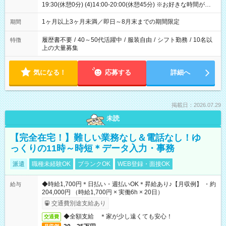
19:30(休憩0分) (4)14:00-20:00(休憩45分) ※お好きな時間が選べ
ます
1ヶ月以上3ヶ月未満／即日～8月末までの期間限定
期間
履歴書不要
/
40～50代活躍中
/
服装自由
/
シフト勤務
/
10名以
特徴
上の大量募集
気になる！
応募する
詳細へ
掲載日：2026.07.29
未読
【完全在宅！】難しい業務なし＆電話なし！ゆ
っくりの11時～時短＊データ入力・事務
派遣
職種未経験OK
ブランクOK
WEB登録・面接OK
◆時給1,700円＊日払い・週払いOK＊昇給あり♪【月収例】 ・約
給与
204,000円 （時給1,700円 × 実働6h × 20日）
交通費別途支給あり
◆全額支給 ＊家が少し遠くても安心！
交通費