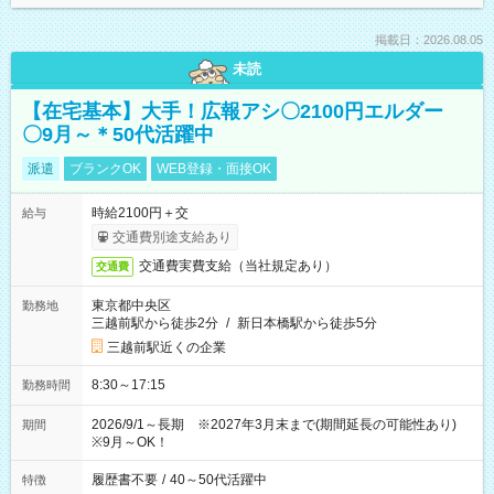
掲載日：2026.08.05
未読
【在宅基本】大手！広報アシ〇2100円エルダー
〇9月～＊50代活躍中
派遣
ブランクOK
WEB登録・面接OK
時給2100円＋交
給与
交通費別途支給あり
交通費実費支給（当社規定あり）
交通費
東京都中央区
勤務地
三越前駅から徒歩2分
/
新日本橋駅から徒歩5分
三越前駅近くの企業
8:30～17:15
勤務時間
2026/9/1～長期 ※2027年3月末まで(期間延長の可能性あり)
期間
※9月～OK！
履歴書不要
/
40～50代活躍中
特徴