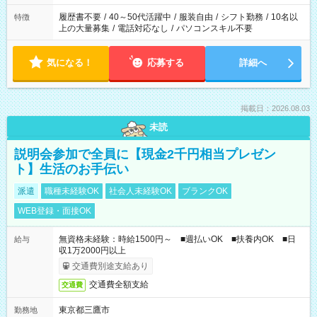
と、もう1つのお仕事の勤務時間。 合計で週40時間を超える場
合は応募できません。
履歴書不要
/
40～50代活躍中
/
服装自由
/
シフト勤務
/
10名以
特徴
上の大量募集
/
電話対応なし
/
パソコンスキル不要
気になる！
応募する
詳細へ
掲載日：2026.08.03
未読
説明会参加で全員に【現金2千円相当プレゼン
ト】生活のお手伝い
派遣
職種未経験OK
社会人未経験OK
ブランクOK
WEB登録・面接OK
無資格未経験：時給1500円～ ■週払いOK ■扶養内OK ■日
給与
収1万2000円以上
交通費別途支給あり
交通費全額支給
交通費
東京都三鷹市
勤務地