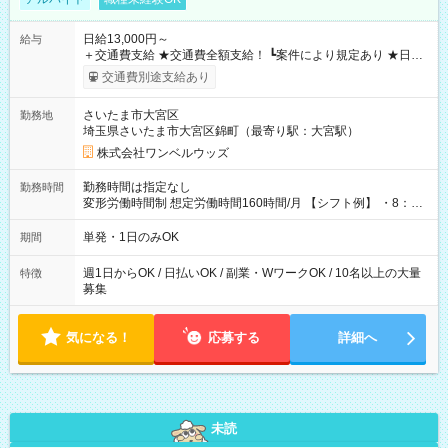
日給13,000円～
給与
＋交通費支給 ★交通費全額支給！ ┗案件により規定あり ★日払
いOK！（規定あり） ┗働いたその日に現金GET♪ お仕事後はコ
交通費別途支給あり
ンビニATMから 日払い分を引き落とせます！ 【試用期間】試
用期間なし
さいたま市大宮区
勤務地
埼玉県さいたま市大宮区錦町（最寄り駅：大宮駅）
株式会社ワンベルウッズ
勤務時間は指定なし
勤務時間
変形労働時間制 想定労働時間160時間/月 【シフト例】 ・8：00
～21：00
単発・1日のみOK
期間
週1日からOK / 日払いOK / 副業・WワークOK / 10名以上の大量
特徴
募集
気になる！
応募する
詳細へ
未読