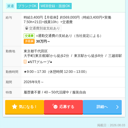
派遣
ブランクOK
WEB登録・面接OK
時給3,400円【月収例】約569,000円（時給3,400円×実働
給与
7.50h×21日+残業10h）+交通費
交通費別途支給あり
○通勤交通費の支給あり（当社規定による）
交通費
30万円～
月収例
東京都千代田区
勤務地
大手町(東京都)駅から徒歩2分
/
東京駅から徒歩8分
/
三越前駅
●NTTグループ●
★9:00～17:30（休憩時間 12:00～13:00）
勤務時間
2026年9月～
期間
履歴書不要
/
40～50代活躍中
/
服装自由
特徴
気になる！
応募する
詳細へ
掲載日：2026.08.03