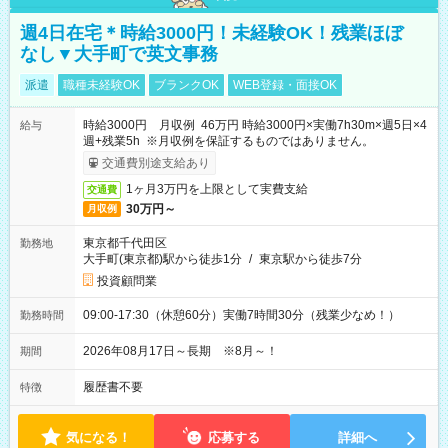
週4日在宅＊時給3000円！未経験OK！残業ほぼ
なし▼大手町で英文事務
派遣
職種未経験OK
ブランクOK
WEB登録・面接OK
時給3000円 月収例 46万円 時給3000円×実働7h30m×週5日×4
給与
週+残業5h ※月収例を保証するものではありません。
交通費別途支給あり
1ヶ月3万円を上限として実費支給
交通費
30万円～
月収例
東京都千代田区
勤務地
大手町(東京都)駅から徒歩1分
/
東京駅から徒歩7分
投資顧問業
09:00-17:30（休憩60分）実働7時間30分（残業少なめ！）
勤務時間
2026年08月17日～長期 ※8月～！
期間
履歴書不要
特徴
気になる！
応募する
詳細へ