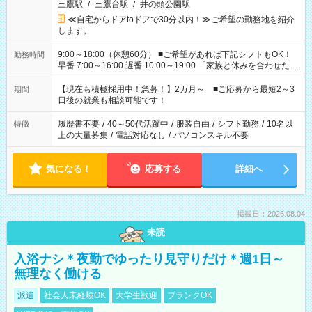
三鷹駅
/
三鷹台駅
/
井の頭公園駅
≪自宅からドアtoドアで30分以内！≫ご希望の勤務地を紹介
します。
9:00～18:00（休憩60分） ■ご希望があれば下記シフトもOK！
勤務時間
早番 7:00～16:00 遅番 10:00～19:00 「家族と休みを合わせた
い」 「余裕を持って夕飯の準備がしたい」 「できれば残業はし
たくない」 など、ご希望を教えてくださいね。 ※Wワーク希望
【現在も積極採用中！急募！】2カ月～ ■ご応募から最短2～3
期間
の方へ 今ご覧のお仕事で希望する勤務時間と、もう1つのお仕事
日後の就業も相談可能です！
の勤務時間。 合計で週40時間を超える場合は応募できません。
履歴書不要
/
40～50代活躍中
/
服装自由
/
シフト勤務
/
10名以
特徴
上の大量募集
/
電話対応なし
/
パソコンスキル不要
気になる！
応募する
詳細へ
掲載日：2026.08.04
未読
入浴ナシ＊夜勤でゆったり見守りだけ＊週1日～
無理なく働ける
派遣
社会人未経験OK
大学生歓迎
ブランクOK