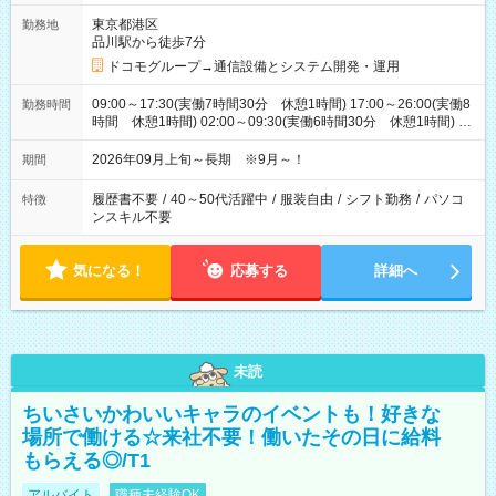
東京都港区
勤務地
品川駅から徒歩7分
ドコモグループ→通信設備とシステム開発・運用
09:00～17:30(実働7時間30分 休憩1時間) 17:00～26:00(実働8
勤務時間
時間 休憩1時間) 02:00～09:30(実働6時間30分 休憩1時間) ※
日勤は就業時間1/夜勤は就業時間2.3を連続で行って頂きます
2026年09月上旬～長期 ※9月～！
期間
履歴書不要
/
40～50代活躍中
/
服装自由
/
シフト勤務
/
パソコ
特徴
ンスキル不要
気になる！
応募する
詳細へ
未読
ちいさいかわいいキャラのイベントも！好きな
場所で働ける☆来社不要！働いたその日に給料
もらえる◎/T1
アルバイト
職種未経験OK