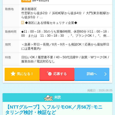
20～25万円
月収例
東京都港区
勤務地
竹芝駅から徒歩2分
/
浜松町駅から徒歩4分
/
大門(東京都)駅か
ら徒歩5分
/
…
◆港区にある情報セキュリティ企業◆
◆11：00～18：30のうち実働6時間、休憩60分 ※11：00～18：
勤務時間
00 または 11：30～18：30 。*。ブランクOK！。*。 例え
ば前職が、 在宅/財団法人/事務/コールセンター/受付/販売/カフェ
スタッフ スイーツ販売/ホテルフロント/化粧品販売/など 様々な
＜急募＞即日～長期／8月～9月～も相談OK！応募から最短即日
期間
業界から入社して活躍されています♪
には選考案内♪
日払いOK
/
履歴書不要
/
40～50代活躍中
/
副業・WワークOK
/
特徴
服装自由
/
電話対応なし
気になる！
応募する
詳細へ
掲載日：2026.08.05
未読
【NTTグループ】＼フルリモOK／月56万↑モニ
タリング検討・検証など