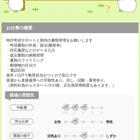
お仕事の概要
特許申請サポートと部内の書類管理をお願いします
・申請書類の作成・提出(雛形有)
・対応履歴などのデータ入力
・提出書類の納期管理
・書類のファイリング
・郵便物の仕分け
・電話応対
座学＋OJTで教育担当がつくので安心です
派遣から直接雇用への可能性あり。但し、試験・選考有り。
（契約社員からスタート/その後、正社員登用制度もあります。）
職場の雰囲気
年齢層
20代
30
40
50
60
男女比率
女性
男性
職場の様子
活気あり
しずか