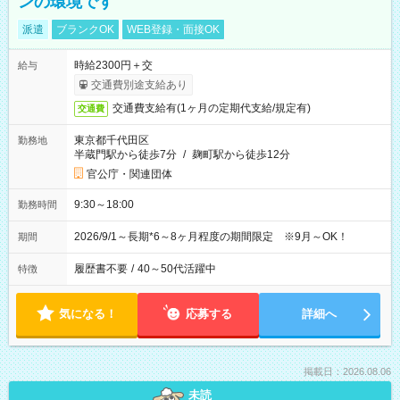
ンの環境です
派遣
ブランクOK
WEB登録・面接OK
時給2300円＋交
給与
交通費別途支給あり
交通費支給有(1ヶ月の定期代支給/規定有)
交通費
東京都千代田区
勤務地
半蔵門駅から徒歩7分
/
麹町駅から徒歩12分
官公庁・関連団体
9:30～18:00
勤務時間
2026/9/1～長期*6～8ヶ月程度の期間限定 ※9月～OK！
期間
履歴書不要
/
40～50代活躍中
特徴
気になる！
応募する
詳細へ
掲載日：2026.08.06
未読