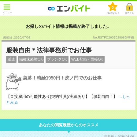
0
メニュー
気になる！
ログイン
お探しのバイト情報は掲載が終了しました。
掲載日 :2026
/
07
/
03
No.RSTFO260702908D/事務
服装自由＊法律事務所でお仕事
派遣
職種未経験OK
ブランクOK
WEB登録・面接OK
急募！時給1950円！虎ノ門でのお仕事
【直接雇用の可能性あり(契約社員)/実績あり】【服装自由！】
...もっ
とみる
あなたの閲覧履歴からのオススメ
掲載日：2026.08.06