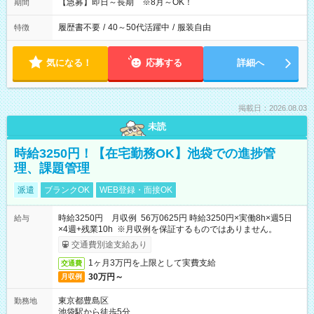
【急募】即日～長期 ※8月～OK！
期間
履歴書不要
/
40～50代活躍中
/
服装自由
特徴
気になる！
応募する
詳細へ
掲載日：2026.08.03
未読
時給3250円！【在宅勤務OK】池袋での進捗管
理、課題管理
派遣
ブランクOK
WEB登録・面接OK
時給3250円 月収例 56万0625円 時給3250円×実働8h×週5日
給与
×4週+残業10h ※月収例を保証するものではありません。
交通費別途支給あり
1ヶ月3万円を上限として実費支給
交通費
30万円～
月収例
東京都豊島区
勤務地
池袋駅から徒歩5分