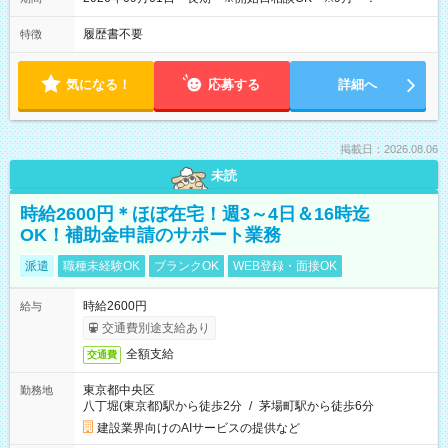
履歴書不要
特徴
気になる！
応募する
詳細へ
掲載日：2026.08.06
未読
時給2600円＊ほぼ在宅！週3～4日＆16時迄
OK！補助金申請のサポート業務
派遣
職種未経験OK
ブランクOK
WEB登録・面接OK
時給2600円
給与
交通費別途支給あり
全額支給
交通費
東京都中央区
勤務地
八丁堀(東京都)駅から徒歩2分
/
茅場町駅から徒歩6分
建設業界向けのAIサービスの提供など