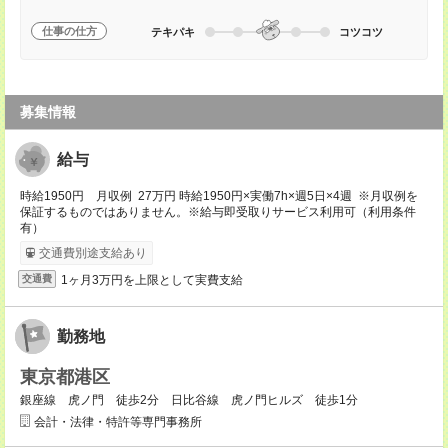
仕事の仕方
テキパキ
コツコツ
募集情報
給与
時給1950円 月収例 27万円 時給1950円×実働7h×週5日×4週 ※月収例を
保証するものではありません。※給与即受取りサービス利用可（利用条件
有）
交通費別途支給あり
1ヶ月3万円を上限として実費支給
交通費
勤務地
東京都港区
銀座線 虎ノ門 徒歩2分 日比谷線 虎ノ門ヒルズ 徒歩1分
会計・法律・特許等専門事務所