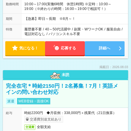
10:00～17:00(実働6時間 休憩1時間) ※定時：10:00～
勤務時間
19:00（※終わりの時間：16:00～19:00で相談可！）
【急募】即日～長期 ※8月～！
期間
履歴書不要
/
40～50代活躍中
/
副業・WワークOK
/
服装自由
/
特徴
電話対応なし
/
パソコンスキル不要
気になる！
応募する
詳細へ
掲載日：2026.08.03
未読
完全在宅＊時給2150円！2名募集！7月！英語メ
インの問い合わせ対応
派遣
WEB登録・面接OK
時給2200円 ◆月収例：338,000円＋残業代（21日換算）
給与
交通費別途支給あり
全額支給
交通費