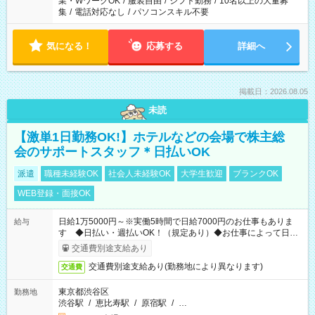
業・WワークOK
/
服装自由
/
シフト勤務
/
10名以上の大量募
集
/
電話対応なし
/
パソコンスキル不要
気になる！
応募する
詳細へ
掲載日：2026.08.05
未読
【激単1日勤務OK!】ホテルなどの会場で株主総
会のサポートスタッフ＊日払いOK
派遣
職種未経験OK
社会人未経験OK
大学生歓迎
ブランクOK
WEB登録・面接OK
日給1万5000円～※実働5時間で日給7000円のお仕事もありま
給与
す ◆日払い・週払いOK！（規定あり）◆お仕事によって日給
も異なります
交通費別途支給あり
交通費別途支給あり(勤務地により異なります)
交通費
東京都渋谷区
勤務地
渋谷駅
/
恵比寿駅
/
原宿駅
/
…