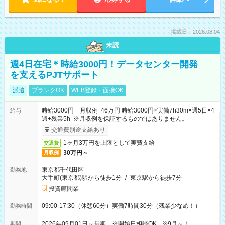
掲載日：2026.08.04
未読
週4日在宅＊時給3000円！データセンター開発
を支えるPJTサポート
派遣
ブランクOK
WEB登録・面接OK
時給3000円 月収例 46万円 時給3000円×実働7h30m×週5日×4
給与
週+残業5h ※月収例を保証するものではありません。
交通費別途支給あり
1ヶ月3万円を上限として実費支給
交通費
30万円～
月収例
東京都千代田区
勤務地
大手町(東京都)駅から徒歩1分
/
東京駅から徒歩7分
投資顧問業
09:00-17:30（休憩60分）実働7時間30分（残業少なめ！）
勤務時間
2026年09月01日～長期 ※開始日相談OK ※9月～！
期間