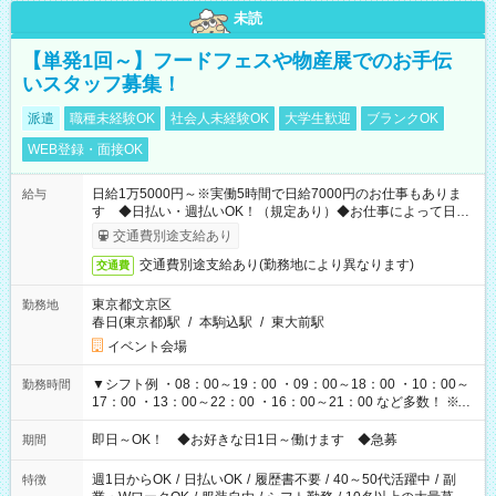
未読
【単発1回～】フードフェスや物産展でのお手伝
いスタッフ募集！
派遣
職種未経験OK
社会人未経験OK
大学生歓迎
ブランクOK
WEB登録・面接OK
日給1万5000円～※実働5時間で日給7000円のお仕事もありま
給与
す ◆日払い・週払いOK！（規定あり）◆お仕事によって日給
も異なります
交通費別途支給あり
交通費別途支給あり(勤務地により異なります)
交通費
東京都文京区
勤務地
春日(東京都)駅
/
本駒込駅
/
東大前駅
イベント会場
▼シフト例 ・08：00～19：00 ・09：00～18：00 ・10：00～
勤務時間
17：00 ・13：00～22：00 ・16：00～21：00 など多数！ ※お
仕事により勤務時間が異なります
即日～OK！ ◆お好きな日1日～働けます ◆急募
期間
週1日からOK
/
日払いOK
/
履歴書不要
/
40～50代活躍中
/
副
特徴