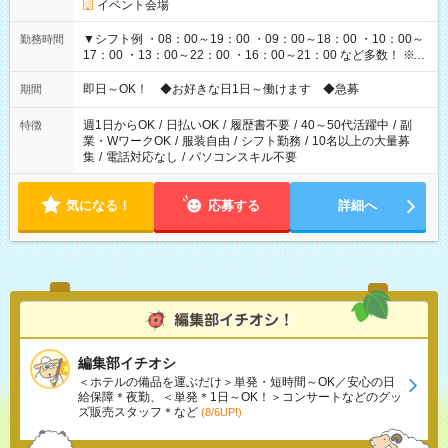
イベント会場
▼シフト例 ・08：00～19：00 ・09：00～18：00 ・10：00～
勤務時間
17：00 ・13：00～22：00 ・16：00～21：00 など多数！ ※お
仕事により勤務時間が異なります
即日～OK！ ◆お好きな日1日～働けます ◆急募
期間
週1日からOK
/
日払いOK
/
履歴書不要
/
40～50代活躍中
/
副
特徴
業・WワークOK
/
服装自由
/
シフト勤務
/
10名以上の大量募
集
/
電話対応なし
/
パソコンスキル不要
気になる！
応募する
詳細へ
編集部イチオシ
＜ホテルの備品を運ぶだけ＞単発・短時間～OK／安心の日
給保障＊夜勤、＜単発＊1日～OK！＞コンサートなどのグッ
ズ販売スタッフ＊など
(8/6UP!)