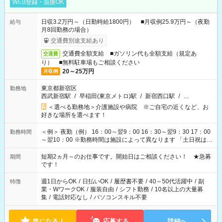
WEB登録・面接OK
日収3.2万円～（日勤時給1800円） ■月収例25.9万円～（夜勤
給与
月8回勤務の場合）
交通費別途支給あり
交通費全額支給 ■ガソリン代も全額支給（規定あ
交通費
り） ■無料駐車場もご相談ください
20～25万円
月収例
東京都新宿区
勤務地
西武新宿駅
/
早稲田(東京メトロ)駅
/
新宿西口駅
/
…
＜選べる勤務地＞介護施設や病院 ※ご自宅の近くなど、お
好きな場所を選べます！
＜例＞ 夜勤（例） 16：00～翌9：00 16：30～翌9：30 17：00
勤務時間
～翌10：00 ※勤務時間は施設によって異なります 「土日祝は休
みたい」 「しっかり稼ぎたい」 「もう少し遅い時間から始めた
い」など ご希望にあったお仕事をご案内いたします。 ※未経験
短期2ヵ月～のお仕事です。開始日はご相談ください！ ★急募
期間
の方の場合は1～2ヶ月間は日中での仕事を経験いただき、 お
です！
仕事に慣れてからの夜勤になります。 ★家庭の都合でお休みが
必要な場合も遠慮なくご相談ください。
週1日からOK
/
日払いOK
/
履歴書不要
/
40～50代活躍中
/
副
特徴
業・WワークOK
/
服装自由
/
シフト勤務
/
10名以上の大量募
集
/
電話対応なし
/
パソコンスキル不要
気になる！
応募する
詳細へ