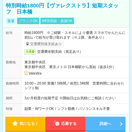
特別時給1800円【ヴァレクストラ】短期スタッ
フ 日本橋
派遣
ブランクOK
WEB登録・面接OK
時給1800円 ※ご経験・スキルにより優遇 スマホでかんたんに
給与
前払いで給与が受け取れます（※上限、条件あり）
交通費別途支給あり
交通費全額支給（規定あり）
交通費
東京都中央区
勤務地
東京都中央区 東京メトロ 日本橋駅から直結（徒歩1分）
Valextra
10:00～20:00 実働7.5時間／休憩1.5時間 営業時間に合わせた
勤務時間
シフト制
3か月程度の短期予定 ※開始日はお気軽にご相談ください
期間
副業・WワークOK
/
シフト勤務
/
パソコンスキル不要
特徴
気になる！
応募する
詳細へ