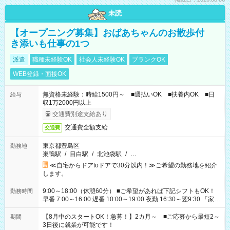
未読
【オープニング募集】おばあちゃんのお散歩付
き添いも仕事の1つ
派遣
職種未経験OK
社会人未経験OK
ブランクOK
WEB登録・面接OK
無資格未経験：時給1500円～ ■週払いOK ■扶養内OK ■日
給与
収1万2000円以上
交通費別途支給あり
交通費全額支給
交通費
東京都豊島区
勤務地
巣鴨駅
/
目白駅
/
北池袋駅
/
…
≪自宅からドアtoドアで30分以内！≫ご希望の勤務地を紹介
します。
9:00～18:00（休憩60分） ■ご希望があれば下記シフトもOK！
勤務時間
早番 7:00～16:00 遅番 10:00～19:00 夜勤 16:30～翌9:30 「家族
と休みを合わせたい」 「余裕を持って夕飯の準備がしたい」
「できれば残業はしたくない」 など、ご希望を教えてください
【8月中のスタートOK！急募！】2カ月～ ■ご応募から最短2～
期間
ね。 ※Wワーク希望の方へ 今ご覧のお仕事で希望する勤務時間
3日後に就業が可能です！