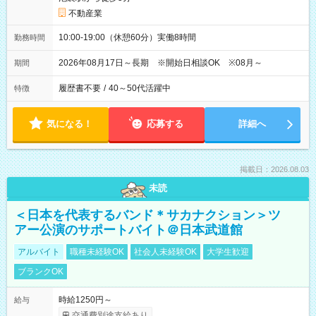
不動産業
10:00-19:00（休憩60分）実働8時間
勤務時間
2026年08月17日～長期 ※開始日相談OK ※08月～
期間
履歴書不要
/
40～50代活躍中
特徴
気になる！
応募する
詳細へ
掲載日：2026.08.03
未読
＜日本を代表するバンド＊サカナクション＞ツ
アー公演のサポートバイト＠日本武道館
アルバイト
職種未経験OK
社会人未経験OK
大学生歓迎
ブランクOK
時給1250円～
給与
交通費別途支給あり