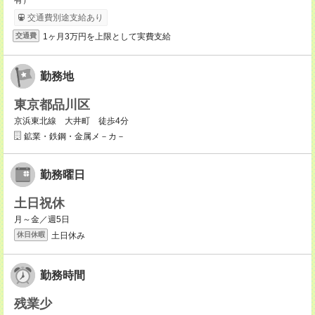
有）
交通費別途支給あり
1ヶ月3万円を上限として実費支給
交通費
勤務地
東京都品川区
京浜東北線 大井町 徒歩4分
鉱業・鉄鋼・金属メ－カ－
勤務曜日
土日祝休
月～金／週5日
土日休み
休日休暇
勤務時間
残業少