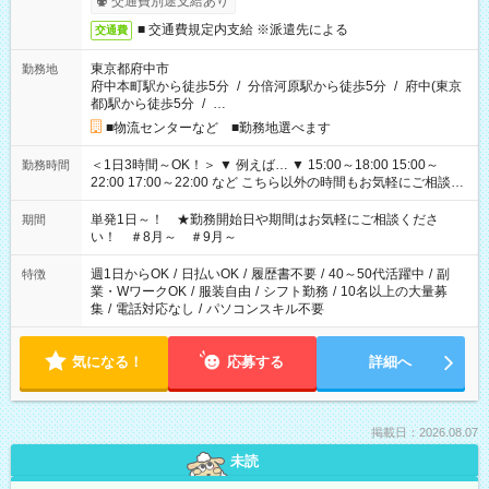
交通費別途支給あり
■ 交通費規定内支給 ※派遣先による
交通費
東京都府中市
勤務地
府中本町駅から徒歩5分
/
分倍河原駅から徒歩5分
/
府中(東京
都)駅から徒歩5分
/
…
■物流センターなど ■勤務地選べます
＜1日3時間～OK！＞ ▼ 例えば… ▼ 15:00～18:00 15:00～
勤務時間
22:00 17:00～22:00 など こちら以外の時間もお気軽にご相談く
ださい！
単発1日～！ ★勤務開始日や期間はお気軽にご相談くださ
期間
い！ ＃8月～ ＃9月～
週1日からOK
/
日払いOK
/
履歴書不要
/
40～50代活躍中
/
副
特徴
業・WワークOK
/
服装自由
/
シフト勤務
/
10名以上の大量募
集
/
電話対応なし
/
パソコンスキル不要
気になる！
応募する
詳細へ
掲載日：2026.08.07
未読