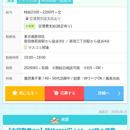
派遣
ブランクOK
WEB登録・面接OK
時給2100～2200円＋交
給与
交通費別途支給あり
交通費支給(規定有り)
交通費
東京都新宿区
勤務地
新宿御苑前駅から徒歩3分
/
新宿三丁目駅から徒歩4分
マスコミ関連
10:00～19:00
勤務時間
2026/9/1～長期 ※開始日相談可能 ※9月～OK！
期間
履歴書不要
/
40～50代活躍中
/
副業・WワークOK
/
服装自由
特徴
気になる！
応募する
詳細へ
掲載日：2026.08.10
未読