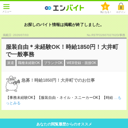
0
メニュー
気になる！
ログイン
お探しのバイト情報は掲載が終了しました。
掲載日 :2026
/
07
/
03
No.RSTFO260702762D/事務
服装自由＊未経験OK！時給1850円！大井町
で一般事務
派遣
職種未経験OK
ブランクOK
WEB登録・面接OK
急募！時給1850円！大井町でのお仕事
【事務未経験OK】【服装自由・ネイル・スニーカーOK】【時給
...も
っとみる
あなたの閲覧履歴からのオススメ