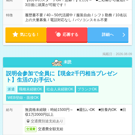
【8月中のスタートOK！急募！】2カ月～ ■ご応募から最短2～
期間
ね。 ※Wワーク希望の方へ 今ご覧のお仕事で希望する勤務時間
3日後に就業が可能です！
と、もう1つのお仕事の勤務時間。 合計で週40時間を超える場
合は応募できません。
履歴書不要
/
40～50代活躍中
/
服装自由
/
シフト勤務
/
10名以
特徴
上の大量募集
/
電話対応なし
/
パソコンスキル不要
気になる！
応募する
詳細へ
掲載日：2026.08.09
未読
説明会参加で全員に【現金2千円相当プレゼン
ト】生活のお手伝い
派遣
職種未経験OK
社会人未経験OK
ブランクOK
WEB登録・面接OK
無資格未経験：時給1500円～ ■週払いOK ■扶養内OK ■日
給与
収1万2000円以上
交通費別途支給あり
交通費全額支給
交通費