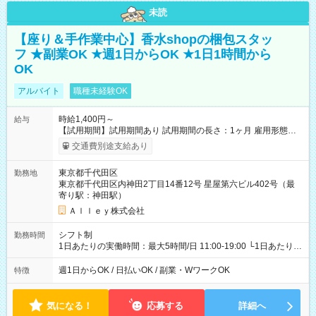
未読
【座り＆手作業中心】香水shopの梱包スタッ
フ ★副業OK ★週1日からOK ★1日1時間から
OK
アルバイト
職種未経験OK
時給1,400円～
給与
【試用期間】試用期間あり 試用期間の長さ：1ヶ月 雇用形態、
給与は本採用時と同じです。
交通費別途支給あり
東京都千代田区
勤務地
東京都千代田区内神田2丁目14番12号 星屋第六ビル402号（最
寄り駅：神田駅）
Ａｌｌｅｙ株式会社
シフト制
勤務時間
1日あたりの実働時間：最大5時間/日 11:00-19:00 └1日あたりの
実働時間：1-5時間 └上記の時間帯内であれば、いつでも勤務可
能！ └平日・土曜日の中で、お好きな曜日でご勤務いただけま
週1日からOK / 日払いOK / 副業・WワークOK
特徴
す！ 【シフト例】 ・11:00～14:00 ・16:30～19:00 ・13:00～
18:00 などのように、自由な働き方が可能なお仕事です！
気になる！
応募する
詳細へ