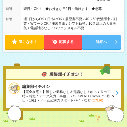
仕事により勤務時間が異なります
即日～OK！ ◆お好きな日1日～働けます ◆急募
期間
週1日からOK
/
日払いOK
/
履歴書不要
/
40～50代活躍中
/
副
特徴
業・WワークOK
/
服装自由
/
シフト勤務
/
10名以上の大量募
集
/
電話対応なし
/
パソコンスキル不要
気になる！
応募する
詳細へ
編集部イチオシ
【完全在宅！】難しい業務なし＆電話なし！ゆっくりの11
時～時短＊データ入力・事務、＜SEKAI NO OWARI＊8月15
日・16日＞ドーム公演のサポートバイトなど
(8/7UP!)