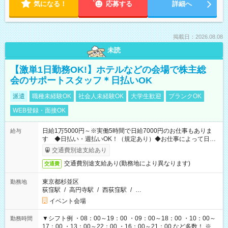
気になる！
応募する
詳細へ
掲載日：2026.08.08
未読
【激単1日勤務OK!】ホテルなどの会場で株主総
会のサポートスタッフ＊日払いOK
派遣
職種未経験OK
社会人未経験OK
大学生歓迎
ブランクOK
WEB登録・面接OK
日給1万5000円～※実働5時間で日給7000円のお仕事もありま
給与
す ◆日払い・週払いOK！（規定あり）◆お仕事によって日給
も異なります
交通費別途支給あり
交通費別途支給あり(勤務地により異なります)
交通費
東京都杉並区
勤務地
荻窪駅
/
高円寺駅
/
西荻窪駅
/
…
イベント会場
▼シフト例 ・08：00～19：00 ・09：00～18：00 ・10：00～
勤務時間
17：00 ・13：00～22：00 ・16：00～21：00 など多数！ ※お