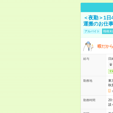
＜夜勤＞1日
運搬のお仕
アルバイト
職種未
暇だか
日
給与
交
東
勤務地
秋
2
勤務時間
談