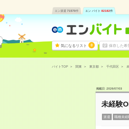
エン派遣
71570
件
エン バイト
82182
件
0
気になるリスト
保存した希
バイトTOP
関東
東京都
千代田区
未
掲載日 :
2026
/
07
/
03
未経験O
派遣
職種未経