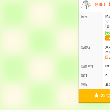
急募！【
時
給与
で
交
月
東
勤務地
水
09
勤務時間
即
期間
履
特徴
気に