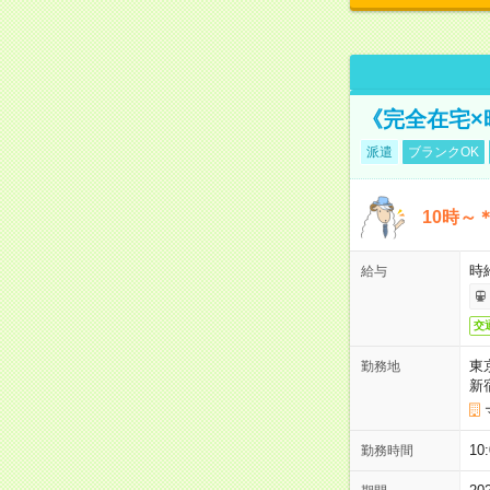
《完全在宅×
派遣
ブランクOK
10時～
時給
給与
交
東
勤務地
新
10
勤務時間