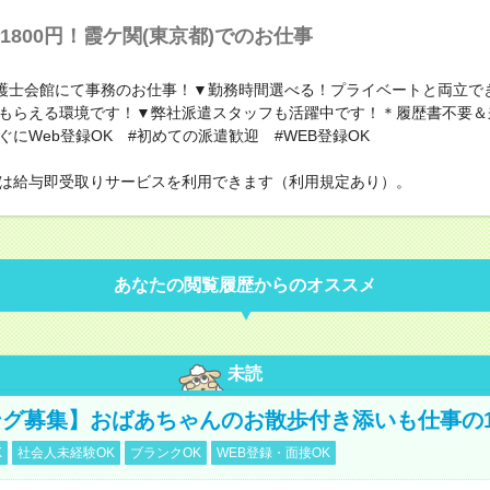
1800円！霞ケ関(東京都)でのお仕事
弁護士会館にて事務のお仕事！▼勤務時間選べる！プライベートと両立で
もらえる環境です！▼弊社派遣スタッフも活躍中です！＊履歴書不要＆
ぐにWeb登録OK #初めての派遣歓迎 #WEB登録OK
は給与即受取りサービスを利用できます（利用規定あり）。
あなたの閲覧履歴からのオススメ
未読
グ募集】おばあちゃんのお散歩付き添いも仕事の
K
社会人未経験OK
ブランクOK
WEB登録・面接OK