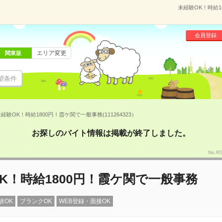
未経験OK！時給1
会員登録
エリア変更
関東版
望条件
経験OK！時給1800円！霞ケ関で一般事務(111264323）
お探しのバイト情報は掲載が終了しました。
No.R
K！時給1800円！霞ケ関で一般事務
験OK
ブランクOK
WEB登録・面接OK