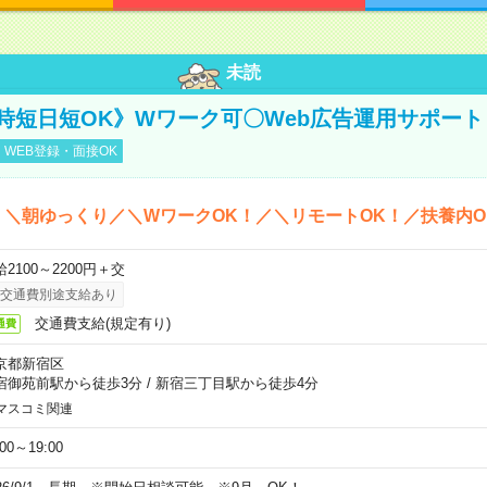
未読
時短日短OK》Wワーク可〇Web広告運用サポート
WEB登録・面接OK
＊＼朝ゆっくり／＼WワークOK！／＼リモートOK！／扶養内O
2100～2200円＋交
交通費別途支給あり
交通費支給(規定有り)
通費
京都新宿区
宿御苑前駅から徒歩3分
/
新宿三丁目駅から徒歩4分
マスコミ関連
:00～19:00