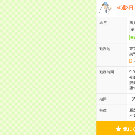
≪週3日
無
給与
交
東
勤務地
巣
9:
勤務時間
夜
残
望
【
期間
履
特徴
不
気に