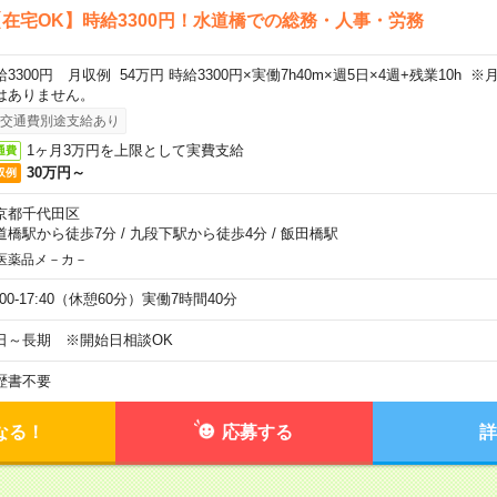
在宅OK】時給3300円！水道橋での総務・人事・労務
給3300円 月収例 54万円 時給3300円×実働7h40m×週5日×4週+残業10h
はありません。
交通費別途支給あり
1ヶ月3万円を上限として実費支給
通費
30万円～
収例
京都千代田区
道橋駅から徒歩7分
/
九段下駅から徒歩4分
/
飯田橋駅
医薬品メ－カ－
:00-17:40（休憩60分）実働7時間40分
日～長期 ※開始日相談OK
歴書不要
なる！
応募する
詳