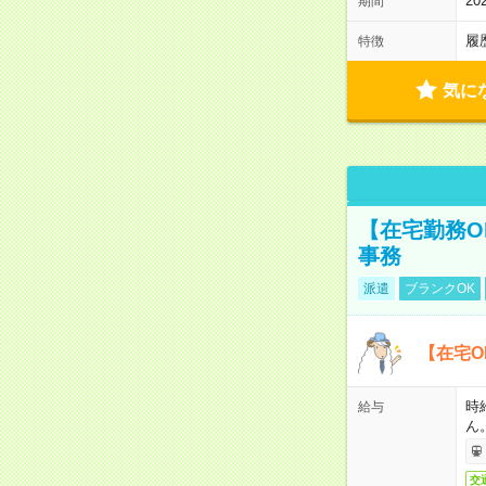
2
期間
履
特徴
気に
【在宅勤務O
事務
派遣
ブランクOK
【在宅O
時
給与
ん
交