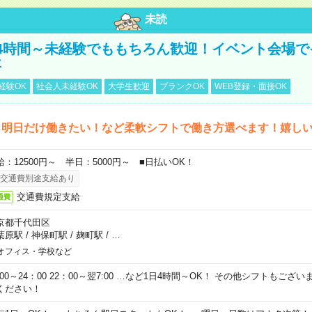
未読
4時間～未経験でももちろん歓迎！イベント会場で
事
経験OK
社会人未経験OK
大学生歓迎
ブランクOK
WEB登録・面接OK
ら明日だけ働きたい！など柔軟シフトで働き方選べます！嬉し
給：12500円～ 半日：5000円～ ■日払いOK！
交通費別途支給あり
交通費規定支給
通費
京都千代田区
葉原駅
/
神保町駅
/
麹町駅
/
…
オフィス・学校など
0:00～24：00 22：00～翌7:00 …など1日4時間～OK！ その他シフトもござ
ください！