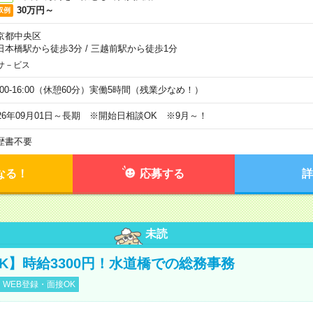
30万円～
収例
京都中央区
日本橋駅から徒歩3分
/
三越前駅から徒歩1分
サ－ビス
0:00-16:00（休憩60分）実働5時間（残業少なめ！）
026年09月01日～長期 ※開始日相談OK ※9月～！
歴書不要
なる！
応募する
詳
未読
K】時給3300円！水道橋での総務事務
WEB登録・面接OK