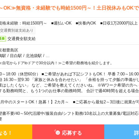
～OK≫無資格・未経験でも時給1500円～！土日祝休みもOK
資格未経験：時給1500円～ ■週払いOK ■扶養内OK ■日収1万2000円以上
交通費別途支給あり
交通費全額支給
通費
京都豊島区
鴨駅
/
目白駅
/
北池袋駅
/
…
≪自宅からドアtoドアで30分以内！≫ご希望の勤務地を紹介します。
00～18:00（休憩60分） ■ご希望があれば下記シフトもOK！ 早番 7:00～16:00 遅
勤 16:30～翌9:30 「家族と休みを合わせたい」 「余裕を持って夕飯の準備
業はしたくない」 など、ご希望を教えてくださいね。 ※Wワーク希望の方へ
する勤務時間と、もう1つのお仕事の勤務時間。 合計で週40時間を超える場
8月中のスタートOK！急募！】2カ月～ ■ご応募から最短2～3日後に就業が
歴書不要
/
40～50代活躍中
/
服装自由
/
シフト勤務
/
10名以上の大量募集
/
電話対応
要
なる！
応募する
詳