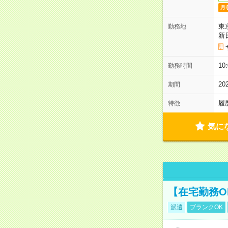
月
東
勤務地
新
1
勤務時間
2
期間
履
特徴
気に
【在宅勤務O
派遣
ブランクOK