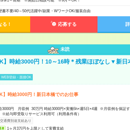
026/9/1～長期 ※開始日相談可能 ※9月～OK！
歴書不要
/
40～50代活躍中
/
副業・WワークOK
/
服装自由
なる！
応募する
詳
未読
K】時給3000円！10～16時＊残業ほぼなし▼新
WEB登録・面接OK
K】時給3000円！新日本橋でのお仕事
給3000円 月収例 30万円 時給3000円×実働5h×週5日×4週 ※月収例を保
。※給与即受取りサービス利用可（利用条件有）
交通費別途支給あり
1ヶ月3万円を上限として実費支給
通費