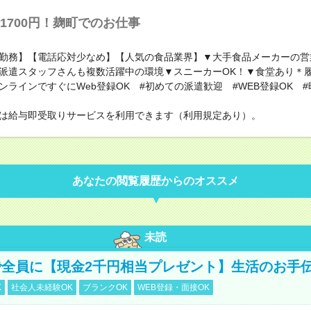
1700円！麹町でのお仕事
勤務】【電話応対少なめ】【人気の食品業界】▼大手食品メーカーの営
派遣スタッフさんも複数活躍中の環境▼スニーカーOK！▼食堂あり＊
ンラインですぐにWeb登録OK #初めての派遣歓迎 #WEB登録OK #
は給与即受取りサービスを利用できます（利用規定あり）。
あなたの閲覧履歴からのオススメ
未読
全員に【現金2千円相当プレゼント】生活のお手
K
社会人未経験OK
ブランクOK
WEB登録・面接OK