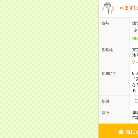
≪まずは
無
給与
交
東
勤務地
浅
9:
勤務時間
「
な
も
【
期間
履
特徴
不
気に