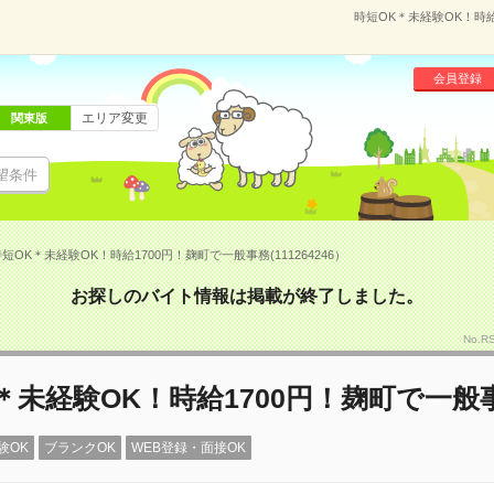
時短OK＊未経験OK！時給
会員登録
エリア変更
関東版
望条件
短OK＊未経験OK！時給1700円！麹町で一般事務(111264246）
お探しのバイト情報は掲載が終了しました。
No.R
＊未経験OK！時給1700円！麹町で一般
験OK
ブランクOK
WEB登録・面接OK