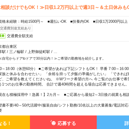
相談だけでもOK！≫日収1.2万円以上で週3日～＆土日休みも
資格未経験：時給1500円～ ■週払いOK ■扶養内OK ■日収1万2000円以上
交通費別途支給あり
交通費全額支給
通費
京都台東区
草駅
/
三ノ輪駅
/
上野御徒町駅
/
…
≪自宅からドアtoドアで30分以内！≫ご希望の勤務地を紹介します。
00～18:00（休憩60分） ■ご希望があれば下記シフトもOK！ 早番 7:00～16:00 遅
家族と休みを合わせたい」 「余裕を持って夕飯の準備がしたい」 「できれば
ど、ご希望を教えてくださいね。 ※Wワーク希望の方へ 今ご覧のお仕事で希
う1つのお仕事の勤務時間。 合計で週40時間を超える場合は応募できません。
現在も積極採用中！急募！】2カ月～ ■ご応募から最短2～3日後の就業も相
歴書不要
/
40～50代活躍中
/
服装自由
/
シフト勤務
/
10名以上の大量募集
/
電話対応
要
なる！
応募する
詳