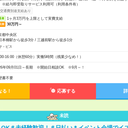
。※給与即受取りサービス利用可（利用条件有）
交通費別途支給あり
1ヶ月3万円を上限として実費支給
通費
30万円～
収例
京都中央区
日本橋駅から徒歩3分
/
三越前駅から徒歩1分
サ－ビス
0:00-16:00（休憩60分）実働5時間（残業少なめ！）
026年09月01日～長期 ※開始日相談OK ※9月～！
歴書不要
なる！
応募する
詳
未読
～OK＃未経験歓迎！＃日払い＊イベント会場でイ