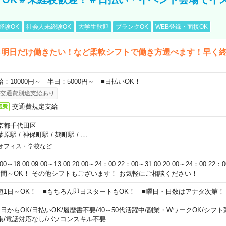
経験OK
社会人未経験OK
大学生歓迎
ブランクOK
WEB登録・面接OK
ら明日だけ働きたい！など柔軟シフトで働き方選べます！早く
給：10000円～ 半日：5000円～ ■日払いOK！
交通費別途支給あり
交通費規定支給
通費
京都千代田区
葉原駅
/
神保町駅
/
麹町駅
/
…
オフィス・学校など
:00～18:00 09:00～13:00 20:00～24：00 22：00～31:00 20:00～24：00 2
時間～OK！ その他シフトもございます！ お気軽にご相談ください！
短1日～OK！ ■もちろん即日スタートもOK！ ■曜日・日数はアナタ次第！
1日からOK
/
日払いOK
/
履歴書不要
/
40～50代活躍中
/
副業・WワークOK
/
シフト
集
/
電話対応なし
/
パソコンスキル不要