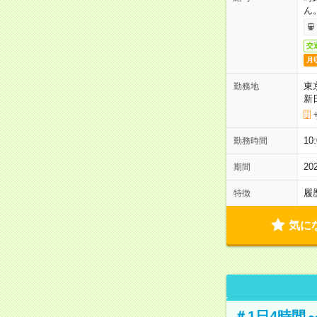
ん
交
月
東
勤務地
新
1
勤務時間
2
期間
履
特徴
気に
＃1日4時間