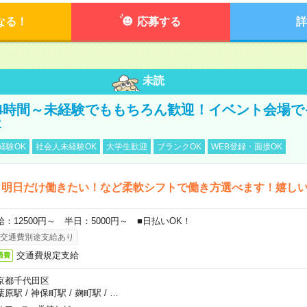
なる！
応募する
詳
未読
4時間～未経験でももちろん歓迎！イベント会場で
事
経験OK
社会人未経験OK
大学生歓迎
ブランクOK
WEB登録・面接OK
ら明日だけ働きたい！など柔軟シフトで働き方選べます！嬉し
給：12500円～ 半日：5000円～ ■日払いOK！
交通費別途支給あり
交通費規定支給
通費
京都千代田区
葉原駅
/
神保町駅
/
麹町駅
/
…