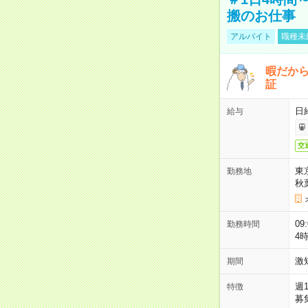
搬のお仕事
アルバイト
職種未
暇だか
証
日
給与
交
東
勤務地
秋
09
勤務時間
4
激
期間
週
特徴
募