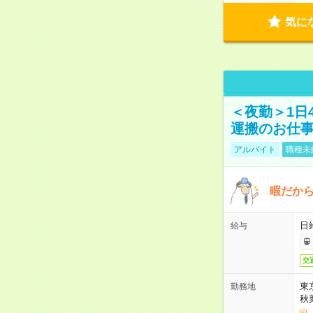
気に
＜夜勤＞1日
運搬のお仕
アルバイト
職種未
暇だか
日
給与
交
東
勤務地
秋