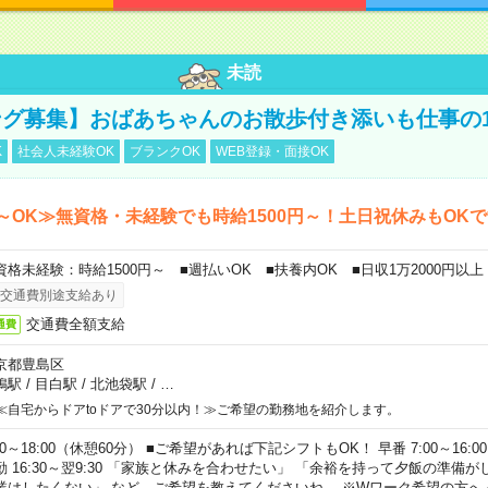
未読
グ募集】おばあちゃんのお散歩付き添いも仕事の
K
社会人未経験OK
ブランクOK
WEB登録・面接OK
～OK≫無資格・未経験でも時給1500円～！土日祝休みもOK
資格未経験：時給1500円～ ■週払いOK ■扶養内OK ■日収1万2000円以上
交通費別途支給あり
交通費全額支給
通費
京都豊島区
鴨駅
/
目白駅
/
北池袋駅
/
…
≪自宅からドアtoドアで30分以内！≫ご希望の勤務地を紹介します。
00～18:00（休憩60分） ■ご希望があれば下記シフトもOK！ 早番 7:00～16:00 遅
勤 16:30～翌9:30 「家族と休みを合わせたい」 「余裕を持って夕飯の準備
業はしたくない」 など、ご希望を教えてくださいね。 ※Wワーク希望の方へ