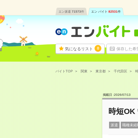
エン派遣
71573
件
エン バイト
82531
件
0
気になるリスト
保存した希
バイトTOP
関東
東京都
千代田区
時
掲載日 :
2026
/
07
/
13
時短OK
派遣
職種未経