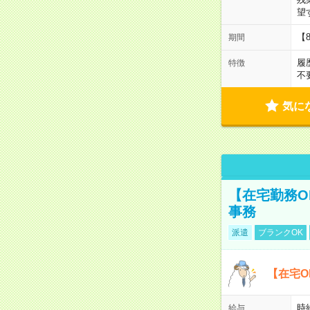
望
【
期間
履
特徴
不
気に
【在宅勤務O
事務
派遣
ブランクOK
【在宅O
時
給与