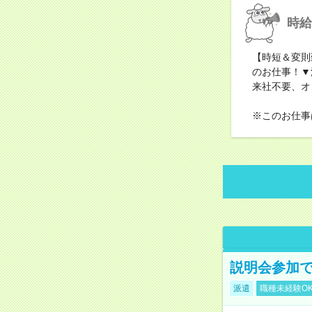
時給
【時短＆変則
のお仕事！▼
来社不要、オ
※このお仕事
説明会参加で
派遣
職種未経験O