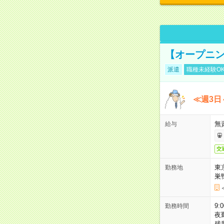
【オープニン
派遣
職種未経験O
≪週3日
無
給与
交
東
勤務地
巣
9:
勤務時間
夜
残