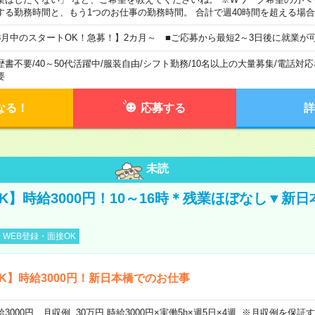
する勤務時間と、もう1つのお仕事の勤務時間。 合計で週40時間を超える場
8月中のスタートOK！急募！】2カ月～ ■ご応募から最短2～3日後に就業が
歴書不要
/
40～50代活躍中
/
服装自由
/
シフト勤務
/
10名以上の大量募集
/
電話対応
要
なる！
応募する
詳
未読
K】時給3000円！10～16時＊残業ほぼなし▼新
WEB登録・面接OK
K】時給3000円！新日本橋でのお仕事
給3000円 月収例 30万円 時給3000円×実働5h×週5日×4週 ※月収例を保