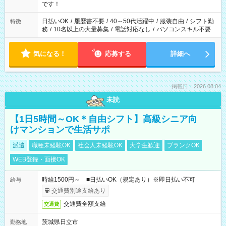
な場合も遠慮なくご相談ください。 ※週最低15時間以上の勤務
です！
が必要です
日払いOK
/
履歴書不要
/
40～50代活躍中
/
服装自由
/
シフト勤
特徴
務
/
10名以上の大量募集
/
電話対応なし
/
パソコンスキル不要
気になる！
応募する
詳細へ
掲載日：2026.08.04
未読
【1日5時間～OK＊自由シフト】高級シニア向
けマンションで生活サポ
派遣
職種未経験OK
社会人未経験OK
大学生歓迎
ブランクOK
WEB登録・面接OK
時給1500円～ ■日払いOK（規定あり）※即日払い不可
給与
交通費別途支給あり
交通費全額支給
交通費
茨城県日立市
勤務地