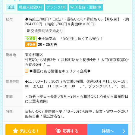
派遣
職種未経験OK
ブランクOK
WEB登録・面接OK
◆時給1,700円＊日払い・週払いOK＊昇給あり♪【月収例】 ・約
給与
204,000円 （時給1,700円 × 実働6h × 20日）
交通費別途支給あり
◆全額支給 ＊家が少し遠くても安心！
交通費
20～25万円
月収例
東京都港区
勤務地
竹芝駅から徒歩2分
/
浜松町駅から徒歩4分
/
大門(東京都)駅か
ら徒歩5分
/
…
◆港区にある情報セキュリティ企業◆
◆11：00～18：30のうち実働6時間、休憩60分 ※11：00～18：
勤務時間
00 または 11：30～18：30 。*。ブランクOK！。*。 例え
ば前職が、 在宅/財団法人/事務/コールセンター/受付/販売/カフェ
スタッフ スイーツ販売/ホテルフロント/化粧品販売/など 様々な
＜急募＞即日～長期／8月～9月～も相談OK！応募から最短即日
期間
業界から入社して活躍されています♪
には選考案内♪
日払いOK
/
履歴書不要
/
40～50代活躍中
/
副業・WワークOK
/
特徴
服装自由
/
電話対応なし
気になる！
応募する
詳細へ