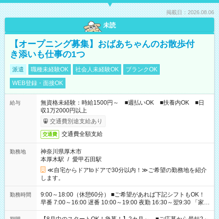
掲載日：2026.08.06
未読
【オープニング募集】おばあちゃんのお散歩付
き添いも仕事の1つ
派遣
職種未経験OK
社会人未経験OK
ブランクOK
WEB登録・面接OK
無資格未経験：時給1500円～ ■週払いOK ■扶養内OK ■日
給与
収1万2000円以上
交通費別途支給あり
交通費全額支給
交通費
神奈川県厚木市
勤務地
本厚木駅
/
愛甲石田駅
≪自宅からドアtoドアで30分以内！≫ご希望の勤務地を紹介
します。
9:00～18:00（休憩60分） ■ご希望があれば下記シフトもOK！
勤務時間
早番 7:00～16:00 遅番 10:00～19:00 夜勤 16:30～翌9:30 「家族
と休みを合わせたい」 「余裕を持って夕飯の準備がしたい」
「できれば残業はしたくない」 など、ご希望を教えてください