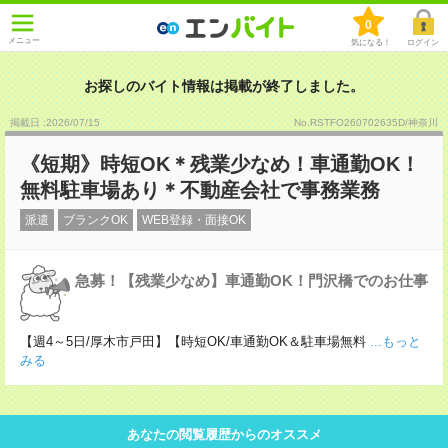
0
メニュー
気になる！
ログイン
お探しのバイト情報は掲載が終了しました。
掲載日 :2026
/
07
/
15
No.RSTFO260702635D/神奈川
《短期》時短OK＊残業少なめ！車通勤OK！
無料駐車場あり＊不動産会社で事務業務
派遣
ブランクOK
WEB登録・面接OK
急募！【残業少なめ】車通勤OK！門沢橋でのお仕事
【週4～5日/厚木市戸田】【時短OK/車通勤OK＆駐車場無料
...もっと
みる
あなたの閲覧履歴からのオススメ