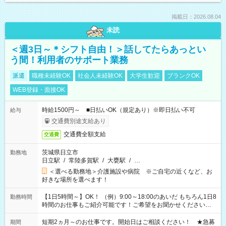
掲載日：2026.08.04
未読
＜週3日～＊シフト自由！＞話してたらあっとい
う間！利用者のサポート業務
派遣
職種未経験OK
社会人未経験OK
大学生歓迎
ブランクOK
WEB登録・面接OK
時給1500円～ ■日払いOK（規定あり）※即日払い不可
給与
交通費別途支給あり
交通費全額支給
交通費
茨城県日立市
勤務地
日立駅
/
常陸多賀駅
/
大甕駅
/
…
＜選べる勤務地＞介護施設や病院 ※ご自宅の近くなど、お
好きな場所を選べます！
【1日5時間～】OK！ （例）9:00～18:00のあいだ もちろん1日8
勤務時間
時間のお仕事もご紹介可能です！ご希望をお聞かせください！
その他の時間帯もあなたのライフスタイルに合わせて お選びい
ただけます！ 【シフト固定もOK】★家庭の都合でお休みが必要
短期2ヵ月～のお仕事です。開始日はご相談ください！ ★急募
期間