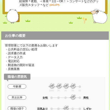
給保障＊夜勤、＜単発＊1日～OK！＞コンサートなどのグッ
ズ販売スタッフ＊など
(8/6UP!)
お仕事の概要
管理部署にて以下の業務をお願いします
・公共料金の支払い処理
・請求書の作成
・データ入力
・電話対応
・郵送物の開封や返送
・庶務業務
職場の雰囲気
年齢層
20代
30
40
50
60
男女比率
女性
男性
職場の様子
活気あり
しずか