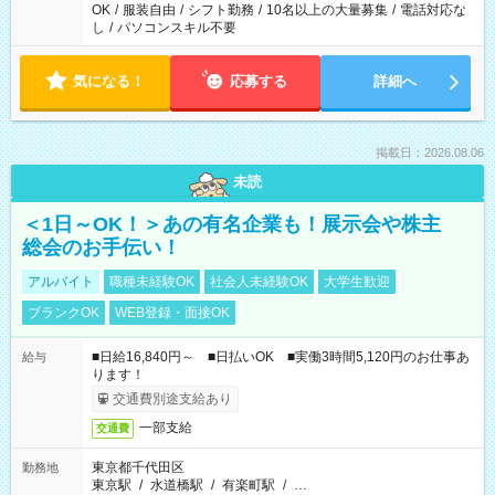
OK
/
服装自由
/
シフト勤務
/
10名以上の大量募集
/
電話対応な
し
/
パソコンスキル不要
気になる！
応募する
詳細へ
掲載日：2026.08.06
未読
＜1日～OK！＞あの有名企業も！展示会や株主
総会のお手伝い！
アルバイト
職種未経験OK
社会人未経験OK
大学生歓迎
ブランクOK
WEB登録・面接OK
■日給16,840円～ ■日払いOK ■実働3時間5,120円のお仕事あ
給与
ります！
交通費別途支給あり
一部支給
交通費
東京都千代田区
勤務地
東京駅
/
水道橋駅
/
有楽町駅
/
…