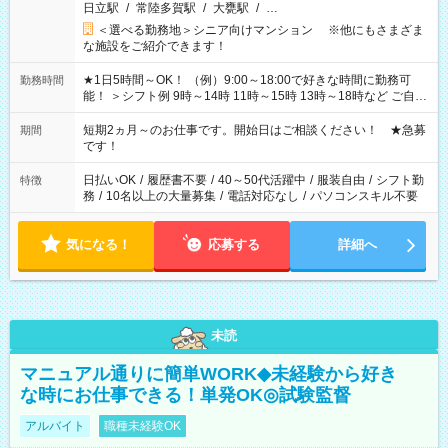
日立駅
/
常陸多賀駅
/
大甕駅
/
…
＜選べる勤務地＞シニア向けマンション ※他にもさまざま
な施設をご紹介できます！
★1日5時間～OK！ （例）9:00～18:00で好きな時間に勤務可
勤務時間
能！ ＞シフト例 9時～14時 11時～15時 13時～18時など ご自身
のご都合に合わせて勤務時間をご相談ください！ ★家庭の都合
でお休みや時間の調整が必要な場合も遠慮なくご相談くださ
短期2ヵ月～のお仕事です。開始日はご相談ください！ ★急募
期間
い。
です！
日払いOK
/
履歴書不要
/
40～50代活躍中
/
服装自由
/
シフト勤
特徴
務
/
10名以上の大量募集
/
電話対応なし
/
パソコンスキル不要
気になる！
応募する
詳細へ
未読
マニュアル通りに簡単WORK◆未経験から好き
な時にお仕事できる！単発OK◎試験監督
アルバイト
職種未経験OK