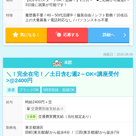
【8月中のスタートOK！急募！】2カ月～ ■ご応募から最短2～
期間
ね。 ※Wワーク希望の方へ 今ご覧のお仕事で希望する勤務時間
3日後に就業が可能です！
と、もう1つのお仕事の勤務時間。 合計で週40時間を超える場
合は応募できません。
履歴書不要
/
40～50代活躍中
/
服装自由
/
シフト勤務
/
10名以
特徴
上の大量募集
/
電話対応なし
/
パソコンスキル不要
気になる！
応募する
詳細へ
掲載日：2026.08.06
未読
＼！完全在宅！／土日含む週2～OK<講座受付
>@2400円
派遣
ブランクOK
WEB登録・面接OK
時給2400円＋交
給与
交通費別途支給あり
交通費実費支給（当社規定あり）
交通費
東京都港区
勤務地
田町(東京都)駅から徒歩4分
/
三田(東京都)駅から徒歩7分