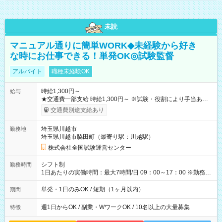
未読
マニュアル通りに簡単WORK◆未経験から好き
な時にお仕事できる！単発OK◎試験監督
アルバイト
職種未経験OK
時給1,300円～
給与
★交通費一部支給 時給1,300円～ ※試験・役割により手当あり
※勤務回数により昇給あり 【即給（前払い）オプションあ
交通費別途支給あり
り！】 希望される場合、勤務から1週間ほどで給与の一部を受け
取れます。 ※手数料418円がかかります。 【過去試験日の収入
埼玉県川越市
勤務地
例】 ・河合塾模擬試験 8:30～17:30（休憩1時間） 時給1,300円
埼玉県川越市脇田町（最寄り駅：川越駅）
×8時間＝日収10,400円＋交通費 ※当日の役割により時給＋100
円の場合あり ・国家試験 7:00～13:30（休憩なし） 時給1,300
株式会社全国試験運営センター
円（役割手当＋100円）×6時間＝日収8,400円＋交通費 【試用期
間】試用期間なし
シフト制
勤務時間
1日あたりの実働時間：最大7時間/日 09：00～17：00 ※勤務時
間は 試験により異なります。
単発・1日のみOK / 短期（1ヶ月以内）
期間
週1日からOK / 副業・WワークOK / 10名以上の大量募集
特徴