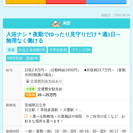
掲載日：2026.08.04
未読
入浴ナシ＊夜勤でゆったり見守りだけ＊週1日～
無理なく働ける
派遣
社会人未経験OK
大学生歓迎
ブランクOK
WEB登録・面接OK
日収2.9万円～（日勤時給1650円） ■月収例23.7万円～（夜勤
給与
月8回勤務の場合）
交通費別途支給あり
交通費全額支給
交通費
20～25万円
月収例
茨城県日立市
勤務地
日立駅
/
常陸多賀駅
/
大甕駅
/
…
＜選べる勤務地＞介護施設や病院 ※ご自宅の近くなど、お
好きな場所を選べます！
＜例＞ 夜勤（例） 16：00～翌9：00 16：30～翌9：30 17：00
勤務時間