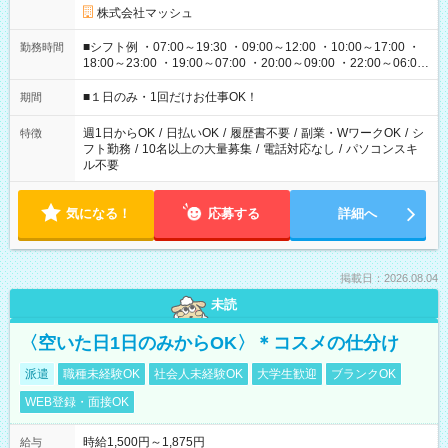
株式会社マッシュ
■シフト例 ・07:00～19:30 ・09:00～12:00 ・10:00～17:00 ・
勤務時間
18:00～23:00 ・19:00～07:00 ・20:00～09:00 ・22:00～06:00
etc ★最短で3時間で5,120円のお仕事から 15時間で2万円近く稼
げるお仕事も！ ご希望のお時間に合わせてご紹介！ ※シフトは
■１日のみ・1回だけお仕事OK！
期間
現場によって異なります。 ※勿論、休憩時間はあるのでご安心
ください！
週1日からOK
/
日払いOK
/
履歴書不要
/
副業・WワークOK
/
シ
特徴
フト勤務
/
10名以上の大量募集
/
電話対応なし
/
パソコンスキ
ル不要
気になる！
応募する
詳細へ
掲載日：2026.08.04
未読
〈空いた日1日のみからOK〉＊コスメの仕分け
派遣
職種未経験OK
社会人未経験OK
大学生歓迎
ブランクOK
WEB登録・面接OK
時給1,500円～1,875円
給与