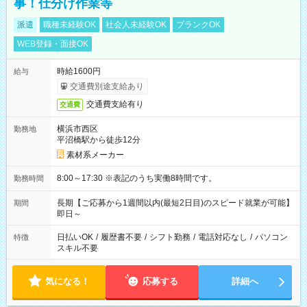
事！仕分け作業等
派遣
職種未経験OK
社会人未経験OK
ブランクOK
WEB登録・面接OK
時給1600円
給与
交通費別途支給あり
交通費支給有り
交通費
横浜市西区
勤務地
平沼橋駅から徒歩12分
素材系メーカー
8:00～17:30 ※表記のうち実働8時間です。
勤務時間
長期【ご応募から1週間以内(最短2日目)のスピード就業が可能】
期間
即日～
日払いOK
/
履歴書不要
/
シフト勤務
/
電話対応なし
/
パソコン
特徴
スキル不要
気になる！
応募する
詳細へ