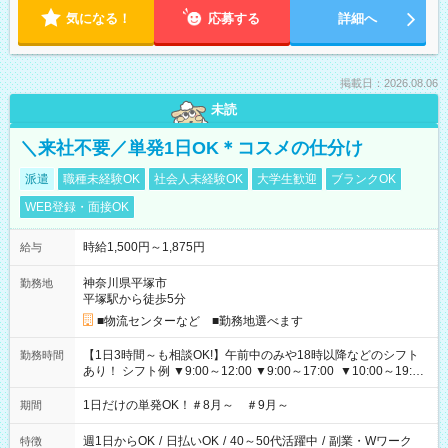
気になる！
応募する
詳細へ
掲載日：2026.08.06
未読
＼来社不要／単発1日OK＊コスメの仕分け
派遣
職種未経験OK
社会人未経験OK
大学生歓迎
ブランクOK
WEB登録・面接OK
時給1,500円～1,875円
給与
神奈川県平塚市
勤務地
平塚駅から徒歩5分
■物流センターなど ■勤務地選べます
【1日3時間～も相談OK!】午前中のみや18時以降などのシフト
勤務時間
あり！ シフト例 ▼9:00～12:00 ▼9:00～17:00 ▼10:00～19:00
▼18:00～21:00
1日だけの単発OK！＃8月～ ＃9月～
期間
週1日からOK
/
日払いOK
/
40～50代活躍中
/
副業・Wワーク
特徴