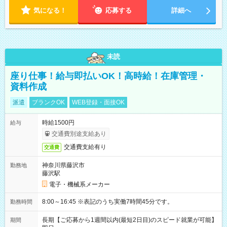
気になる！
応募する
詳細へ
未読
座り仕事！給与即払いOK！高時給！在庫管理・
資料作成
派遣
ブランクOK
WEB登録・面接OK
時給1500円
給与
交通費別途支給あり
交通費支給有り
交通費
神奈川県藤沢市
勤務地
藤沢駅
電子・機械系メーカー
8:00～16:45 ※表記のうち実働7時間45分です。
勤務時間
長期【ご応募から1週間以内(最短2日目)のスピード就業が可能】
期間