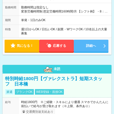
勤務時間は指定なし
勤務時間
変形労働時間制 想定労働時間160時間/月 【シフト例】 ・8：00
～21：00
単発・1日のみOK
期間
週1日からOK / 日払いOK / 副業・WワークOK / 10名以上の大量
特徴
募集
気になる！
応募する
詳細へ
未読
特別時給1800円【ヴァレクストラ】短期スタッ
フ 日本橋
派遣
ブランクOK
WEB登録・面接OK
時給1800円 ※ご経験・スキルにより優遇 スマホでかんたんに
給与
前払いで給与が受け取れます（※上限、条件あり）
交通費別途支給あり