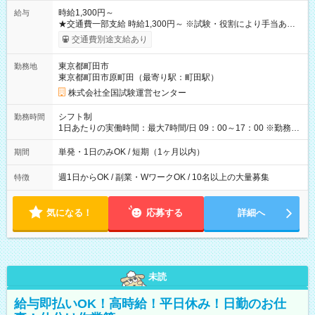
時給1,300円～
給与
★交通費一部支給 時給1,300円～ ※試験・役割により手当あり
※勤務回数により昇給あり 【即給（前払い）オプションあ
交通費別途支給あり
り！】 希望される場合、勤務から1週間ほどで給与の一部を受け
取れます。 ※手数料418円がかかります。 【過去試験日の収入
東京都町田市
勤務地
例】 ・河合塾模擬試験 8:30～17:30（休憩1時間） 時給1,300円
東京都町田市原町田（最寄り駅：町田駅）
×8時間＝日収10,400円＋交通費 ※当日の役割により時給＋100
円の場合あり ・国家試験 7:00～13:30（休憩なし） 時給1,300
株式会社全国試験運営センター
円（役割手当＋100円）×6時間＝日収8,400円＋交通費 【試用期
間】試用期間なし
シフト制
勤務時間
1日あたりの実働時間：最大7時間/日 09：00～17：00 ※勤務時
間は 試験により異なります。
単発・1日のみOK / 短期（1ヶ月以内）
期間
週1日からOK / 副業・WワークOK / 10名以上の大量募集
特徴
気になる！
応募する
詳細へ
未読
給与即払いOK！高時給！平日休み！日勤のお仕