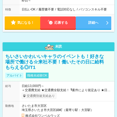
即日～
日払いOK
/
履歴書不要
/
電話対応なし
/
パソコンスキル不要
特徴
気になる！
応募する
詳細へ
未読
ちいさいかわいいキャラのイベントも！好きな
場所で働ける☆来社不要！働いたその日に給料
もらえる◎/T1
アルバイト
職種未経験OK
日給13,000円～
給与
＋交通費支給 ★交通費全額支給！ ┗案件により規定あり ★日払
いOK！（規定あり） ┗働いたその日に現金GET♪ お仕事後はコ
交通費別途支給あり
ンビニATMから 日払い分を引き落とせます！ 【試用期間】試
用期間なし
さいたま市大宮区
勤務地
埼玉県さいたま市大宮区錦町（最寄り駅：大宮駅）
株式会社ワンベルウッズ