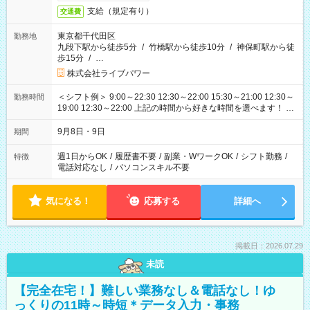
支給（規定有り）
交通費
東京都千代田区
勤務地
九段下駅から徒歩5分
/
竹橋駅から徒歩10分
/
神保町駅から徒
歩15分
/
…
株式会社ライブパワー
＜シフト例＞ 9:00～22:30 12:30～22:00 15:30～21:00 12:30～
勤務時間
19:00 12:30～22:00 上記の時間から好きな時間を選べます！ ※
時間は変更となる可能性があります
9月8日・9日
期間
週1日からOK
/
履歴書不要
/
副業・WワークOK
/
シフト勤務
/
特徴
電話対応なし
/
パソコンスキル不要
気になる！
応募する
詳細へ
掲載日：2026.07.29
未読
【完全在宅！】難しい業務なし＆電話なし！ゆ
っくりの11時～時短＊データ入力・事務