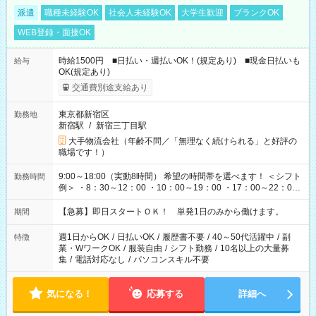
派遣
職種未経験OK
社会人未経験OK
大学生歓迎
ブランクOK
WEB登録・面接OK
時給1500円 ■日払い・週払いOK！(規定あり) ■現金日払いも
給与
OK(規定あり)
交通費別途支給あり
東京都新宿区
勤務地
新宿駅
/
新宿三丁目駅
大手物流会社（年齢不問／「無理なく続けられる」と好評の
職場です！）
9:00～18:00（実動8時間） 希望の時間帯を選べます！ ＜シフト
勤務時間
例＞ ・8：30～12：00 ・10：00～19：00 ・17：00～22：00
・13：00～22：00 ・22：00～翌6：00 など
【急募】即日スタートＯＫ！ 単発1日のみから働けます。
期間
週1日からOK
/
日払いOK
/
履歴書不要
/
40～50代活躍中
/
副
特徴
業・WワークOK
/
服装自由
/
シフト勤務
/
10名以上の大量募
集
/
電話対応なし
/
パソコンスキル不要
気になる！
応募する
詳細へ