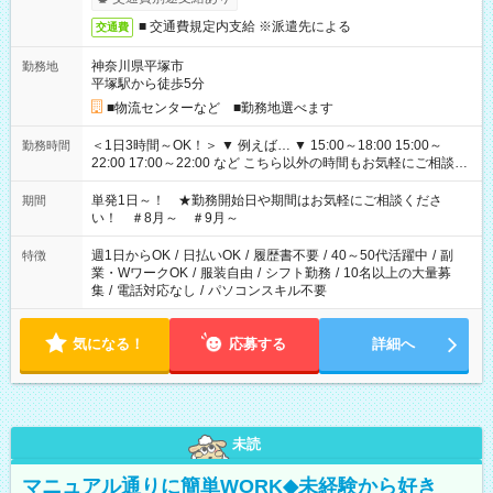
■ 交通費規定内支給 ※派遣先による
交通費
神奈川県平塚市
勤務地
平塚駅から徒歩5分
■物流センターなど ■勤務地選べます
＜1日3時間～OK！＞ ▼ 例えば… ▼ 15:00～18:00 15:00～
勤務時間
22:00 17:00～22:00 など こちら以外の時間もお気軽にご相談く
ださい！
単発1日～！ ★勤務開始日や期間はお気軽にご相談くださ
期間
い！ ＃8月～ ＃9月～
週1日からOK
/
日払いOK
/
履歴書不要
/
40～50代活躍中
/
副
特徴
業・WワークOK
/
服装自由
/
シフト勤務
/
10名以上の大量募
集
/
電話対応なし
/
パソコンスキル不要
気になる！
応募する
詳細へ
未読
マニュアル通りに簡単WORK◆未経験から好き