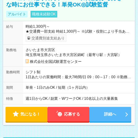
な時にお仕事できる！単発OK◎試験監督
アルバイト
職種未経験OK
時給1,300円～
給与
★交通費一部支給 時給1,300円～ ※試験・役割により手当あり
※勤務回数により昇給あり 【即給（前払い）オプションあ
交通費別途支給あり
り！】 希望される場合、勤務から1週間ほどで給与の一部を受け
取れます。 ※手数料418円がかかります。 【過去試験日の収入
さいたま市大宮区
勤務地
例】 ・河合塾模擬試験 8:30～17:30（休憩1時間） 時給1,300円
埼玉県埼玉県さいたま市大宮区錦町（最寄り駅：大宮駅）
×8時間＝日収10,400円＋交通費 ※当日の役割により時給＋100
円の場合あり ・国家試験 7:00～13:30（休憩なし） 時給1,300
株式会社全国試験運営センター
円（役割手当＋100円）×6時間＝日収8,400円＋交通費 【試用期
間】試用期間なし
シフト制
勤務時間
1日あたりの実働時間：最大7時間/日 09：00～17：00 ※勤務時
間は 試験により異なります。
単発・1日のみOK / 短期（1ヶ月以内）
期間
週1日からOK / 副業・WワークOK / 10名以上の大量募集
特徴
気になる！
応募する
詳細へ