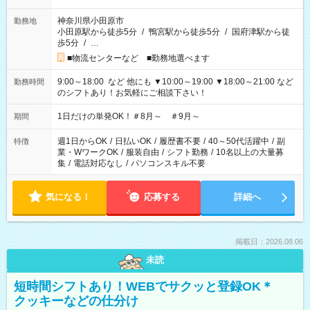
神奈川県小田原市
勤務地
小田原駅から徒歩5分
/
鴨宮駅から徒歩5分
/
国府津駅から徒
歩5分
/
…
■物流センターなど ■勤務地選べます
9:00～18:00 など 他にも ▼10:00～19:00 ▼18:00～21:00 など
勤務時間
のシフトあり！お気軽にご相談下さい！
1日だけの単発OK！＃8月～ ＃9月～
期間
週1日からOK
/
日払いOK
/
履歴書不要
/
40～50代活躍中
/
副
特徴
業・WワークOK
/
服装自由
/
シフト勤務
/
10名以上の大量募
集
/
電話対応なし
/
パソコンスキル不要
気になる！
応募する
詳細へ
掲載日：2026.08.06
未読
短時間シフトあり！WEBでサクッと登録OK＊
クッキーなどの仕分け