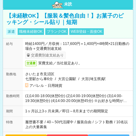
未読
【未経験OK】【服装＆髪色自由！】お菓子のピ
ッキング・シール貼り｜短期
派遣
職種未経験OK
ブランクOK
WEB登録・面接OK
時給1400円／月収例：117,600円＝1,400円×4時間×21日勤務の
給与
場合＋交通費別途支給
交通費別途支給あり
実費支給／当社規定あり。
交通費
さいたま市見沼区
勤務地
七里駅から車6分
/
大宮公園駅
/
大宮(埼玉県)駅
アパレル・日用雑貨
(1)14:00-18:00(休憩0分) (2)14:00-19:00(休憩0分) (3)14:00-
勤務時間
19:30(休憩0分) (4)14:00-20:00(休憩45分) ※お好きな時間が選べ
ます
1ヶ月以上3ヶ月未満／即日～8月末までの期間限定
期間
履歴書不要
/
40～50代活躍中
/
服装自由
/
シフト勤務
/
10名以
特徴
上の大量募集