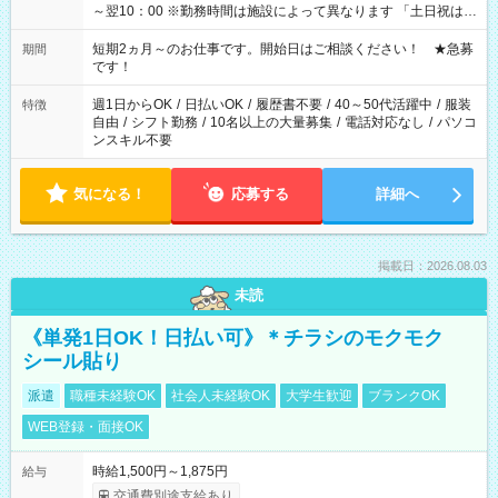
～翌10：00 ※勤務時間は施設によって異なります 「土日祝は休
みたい」 「しっかり稼ぎたい」 「もう少し遅い時間から始めた
い」など ご希望にあったお仕事をご案内いたします。 ※未経験
短期2ヵ月～のお仕事です。開始日はご相談ください！ ★急募
期間
の方の場合は1～2ヶ月間は日中での仕事を経験いただき、 お
です！
仕事に慣れてからの夜勤になります。 ★家庭の都合でお休みが
必要な場合も遠慮なくご相談ください。
週1日からOK
/
日払いOK
/
履歴書不要
/
40～50代活躍中
/
服装
特徴
自由
/
シフト勤務
/
10名以上の大量募集
/
電話対応なし
/
パソコ
ンスキル不要
気になる！
応募する
詳細へ
掲載日：2026.08.03
未読
《単発1日OK！日払い可》＊チラシのモクモク
シール貼り
派遣
職種未経験OK
社会人未経験OK
大学生歓迎
ブランクOK
WEB登録・面接OK
時給1,500円～1,875円
給与
交通費別途支給あり