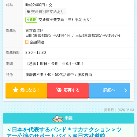
時給2400円＋交
給与
交通費別途支給あり
交通費実費支給（当社規定あり）
交通費
東京都港区
勤務地
田町(東京都)駅から徒歩4分
/
三田(東京都)駅から徒歩7分
金融関連
8:30～12:30
勤務時間
【急募】即日～長期 ※8月～OK！
期間
履歴書不要
/
40～50代活躍中
/
服装自由
特徴
気になる！
応募する
詳細へ
掲載日：2026.08.03
未読
＜日本を代表するバンド＊サカナクション＞ツ
アー公演のサポートバイト＠日本武道館