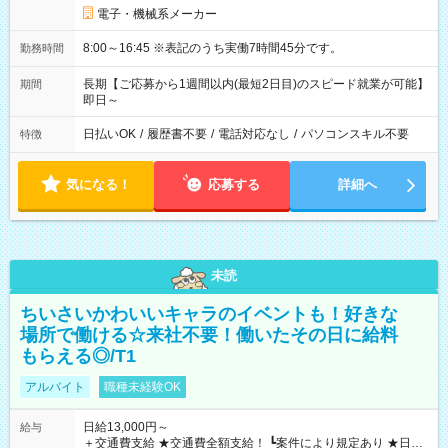
電子・機械系メーカー
8:00～16:45 ※表記のうち実働7時間45分です。
勤務時間
長期【ご応募から1週間以内(最短2日目)のスピード就業が可能】
期間
即日～
日払いOK
/
履歴書不要
/
電話対応なし
/
パソコンスキル不要
特徴
気になる！
応募する
詳細へ
未読
ちいさいかわいいキャラのイベントも！好きな
場所で働ける☆来社不要！働いたその日に給料
もらえる◎/T1
アルバイト
職種未経験OK
日給13,000円～
給与
＋交通費支給 ★交通費全額支給！ ┗案件により規定あり ★日払