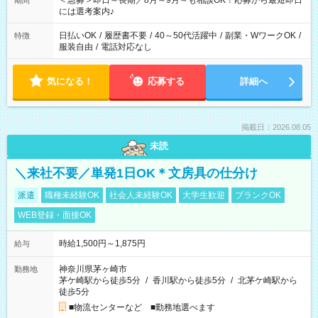
＜急募＞即日～長期／8月～9月～も相談OK！応募から最短即日
期間
業界から入社して活躍されています♪
には選考案内♪
日払いOK
/
履歴書不要
/
40～50代活躍中
/
副業・WワークOK
/
特徴
服装自由
/
電話対応なし
気になる！
応募する
詳細へ
掲載日：2026.08.05
未読
＼来社不要／単発1日OK＊文房具の仕分け
派遣
職種未経験OK
社会人未経験OK
大学生歓迎
ブランクOK
WEB登録・面接OK
時給1,500円～1,875円
給与
神奈川県茅ヶ崎市
勤務地
茅ケ崎駅から徒歩5分
/
香川駅から徒歩5分
/
北茅ケ崎駅から
徒歩5分
■物流センターなど ■勤務地選べます