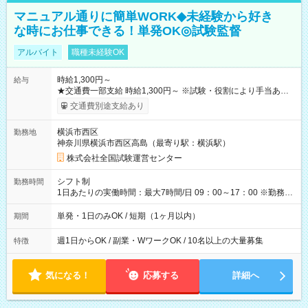
マニュアル通りに簡単WORK◆未経験から好き
な時にお仕事できる！単発OK◎試験監督
アルバイト
職種未経験OK
時給1,300円～
給与
★交通費一部支給 時給1,300円～ ※試験・役割により手当あり
※勤務回数により昇給あり 【即給（前払い）オプションあ
交通費別途支給あり
り！】 希望される場合、勤務から1週間ほどで給与の一部を受け
取れます。 ※手数料418円がかかります。 【過去試験日の収入
横浜市西区
勤務地
例】 ・河合塾模擬試験 8:30～17:30（休憩1時間） 時給1,300円
神奈川県横浜市西区高島（最寄り駅：横浜駅）
×8時間＝日収10,400円＋交通費 ※当日の役割により時給＋100
円の場合あり ・国家試験 7:00～13:30（休憩なし） 時給1,300
株式会社全国試験運営センター
円（役割手当＋100円）×6時間＝日収8,400円＋交通費 【試用期
間】試用期間なし
シフト制
勤務時間
1日あたりの実働時間：最大7時間/日 09：00～17：00 ※勤務時
間は 試験により異なります。
単発・1日のみOK / 短期（1ヶ月以内）
期間
週1日からOK / 副業・WワークOK / 10名以上の大量募集
特徴
気になる！
応募する
詳細へ