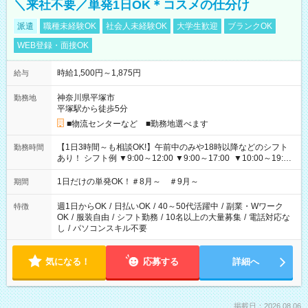
＼来社不要／単発1日OK＊コスメの仕分け
派遣
職種未経験OK
社会人未経験OK
大学生歓迎
ブランクOK
WEB登録・面接OK
時給1,500円～1,875円
給与
神奈川県平塚市
勤務地
平塚駅から徒歩5分
■物流センターなど ■勤務地選べます
【1日3時間～も相談OK!】午前中のみや18時以降などのシフト
勤務時間
あり！ シフト例 ▼9:00～12:00 ▼9:00～17:00 ▼10:00～19:00
▼18:00～21:00
1日だけの単発OK！＃8月～ ＃9月～
期間
週1日からOK
/
日払いOK
/
40～50代活躍中
/
副業・Wワーク
特徴
OK
/
服装自由
/
シフト勤務
/
10名以上の大量募集
/
電話対応な
し
/
パソコンスキル不要
気になる！
応募する
詳細へ
掲載日：2026.08.06