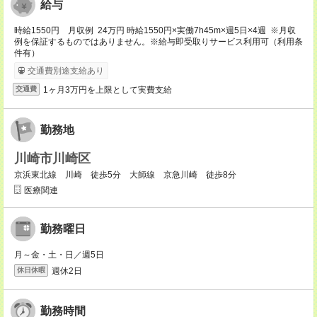
給与
時給1550円 月収例 24万円 時給1550円×実働7h45m×週5日×4週 ※月収
例を保証するものではありません。※給与即受取りサービス利用可（利用条
件有）
交通費別途支給あり
1ヶ月3万円を上限として実費支給
交通費
勤務地
川崎市川崎区
京浜東北線 川崎 徒歩5分 大師線 京急川崎 徒歩8分
医療関連
勤務曜日
月～金・土・日／週5日
週休2日
休日休暇
勤務時間