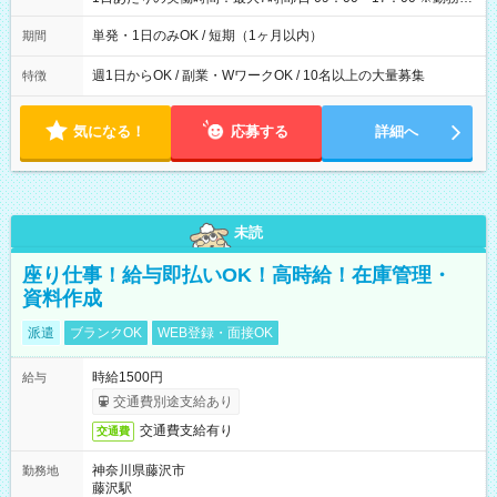
間は 試験により異なります。
単発・1日のみOK / 短期（1ヶ月以内）
期間
週1日からOK / 副業・WワークOK / 10名以上の大量募集
特徴
気になる！
応募する
詳細へ
未読
座り仕事！給与即払いOK！高時給！在庫管理・
資料作成
派遣
ブランクOK
WEB登録・面接OK
時給1500円
給与
交通費別途支給あり
交通費支給有り
交通費
神奈川県藤沢市
勤務地
藤沢駅