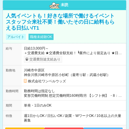
未読
人気イベントも！好きな場所で働けるイベント
スタッフ☆来社不要！働いたその日に給料もら
える日払い/T1
アルバイト
職種未経験OK
日給13,000円～
給与
＋交通費支給 ★交通費全額支給！ ┗案件により規定あり ★日払
いOK！（規定あり） ┗働いたその日に現金GET♪ お仕事後はコ
交通費別途支給あり
ンビニATMから 日払い分を引き落とせます！ 【試用期間】試
用期間なし
川崎市中原区
勤務地
神奈川県川崎市中原区小杉町（最寄り駅：武蔵小杉駅）
株式会社ワンベルウッズ
勤務時間は指定なし
勤務時間
変形労働時間制 想定労働時間160時間/月 【シフト例】 ・8：00
～21：00
単発・1日のみOK
期間
週1日からOK / 日払いOK / 副業・WワークOK / 10名以上の大量
特徴
募集