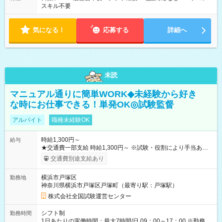
スキル不要
気になる！
応募する
詳細へ
未読
マニュアル通りに簡単WORK◆未経験から好き
な時にお仕事できる！単発OK◎試験監督
アルバイト
職種未経験OK
時給1,300円～
給与
★交通費一部支給 時給1,300円～ ※試験・役割により手当あり
※勤務回数により昇給あり 【即給（前払い）オプションあ
交通費別途支給あり
り！】 希望される場合、勤務から1週間ほどで給与の一部を受け
取れます。 ※手数料418円がかかります。 【過去試験日の収入
横浜市戸塚区
勤務地
例】 ・河合塾模擬試験 8:30～17:30（休憩1時間） 時給1,300円
神奈川県横浜市戸塚区戸塚町（最寄り駅：戸塚駅）
×8時間＝日収10,400円＋交通費 ※当日の役割により時給＋100
円の場合あり ・国家試験 7:00～13:30（休憩なし） 時給1,300
株式会社全国試験運営センター
円（役割手当＋100円）×6時間＝日収8,400円＋交通費 【試用期
間】試用期間なし
シフト制
勤務時間
1日あたりの実働時間：最大7時間/日 09：00～17：00 ※勤務時