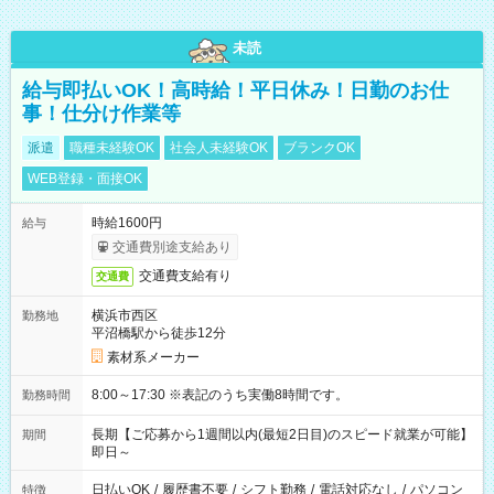
未読
給与即払いOK！高時給！平日休み！日勤のお仕
事！仕分け作業等
派遣
職種未経験OK
社会人未経験OK
ブランクOK
WEB登録・面接OK
時給1600円
給与
交通費別途支給あり
交通費支給有り
交通費
横浜市西区
勤務地
平沼橋駅から徒歩12分
素材系メーカー
8:00～17:30 ※表記のうち実働8時間です。
勤務時間
長期【ご応募から1週間以内(最短2日目)のスピード就業が可能】
期間
即日～
日払いOK
/
履歴書不要
/
シフト勤務
/
電話対応なし
/
パソコン
特徴