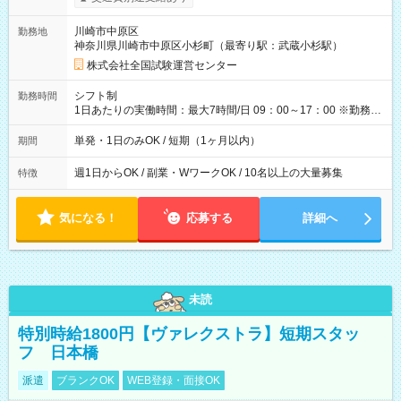
り！】 希望される場合、勤務から1週間ほどで給与の一部を受け
取れます。 ※手数料418円がかかります。 【過去試験日の収入
川崎市中原区
勤務地
例】 ・河合塾模擬試験 8:30～17:30（休憩1時間） 時給1,300円
神奈川県川崎市中原区小杉町（最寄り駅：武蔵小杉駅）
×8時間＝日収10,400円＋交通費 ※当日の役割により時給＋100
円の場合あり ・国家試験 7:00～13:30（休憩なし） 時給1,300
株式会社全国試験運営センター
円（役割手当＋100円）×6時間＝日収8,400円＋交通費 【試用期
間】試用期間なし
シフト制
勤務時間
1日あたりの実働時間：最大7時間/日 09：00～17：00 ※勤務時
間は 試験により異なります。
単発・1日のみOK / 短期（1ヶ月以内）
期間
週1日からOK / 副業・WワークOK / 10名以上の大量募集
特徴
気になる！
応募する
詳細へ
未読
特別時給1800円【ヴァレクストラ】短期スタッ
フ 日本橋
派遣
ブランクOK
WEB登録・面接OK