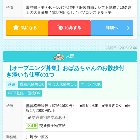
の勤務時間。 合計で週40時間を超える場合は応募できません。
履歴書不要
/
40～50代活躍中
/
服装自由
/
シフト勤務
/
10名以
特徴
上の大量募集
/
電話対応なし
/
パソコンスキル不要
気になる！
応募する
詳細へ
掲載日：2026.08.06
未読
【オープニング募集】おばあちゃんのお散歩付
き添いも仕事の1つ
派遣
職種未経験OK
社会人未経験OK
ブランクOK
WEB登録・面接OK
無資格未経験：時給1500円～ ■週払いOK ■扶養内OK ■日
給与
収1万2000円以上
交通費別途支給あり
交通費全額支給
交通費
川崎市中原区
勤務地