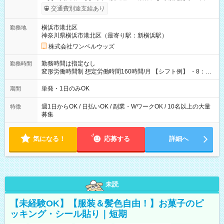
いOK！（規定あり） ┗働いたその日に現金GET♪ お仕事後はコ
交通費別途支給あり
ンビニATMから 日払い分を引き落とせます！ 【試用期間】試
用期間なし
横浜市港北区
勤務地
神奈川県横浜市港北区（最寄り駅：新横浜駅）
株式会社ワンベルウッズ
勤務時間は指定なし
勤務時間
変形労働時間制 想定労働時間160時間/月 【シフト例】 ・8：00
～21：00
単発・1日のみOK
期間
週1日からOK / 日払いOK / 副業・WワークOK / 10名以上の大量
特徴
募集
気になる！
応募する
詳細へ
未読
【未経験OK】【服装＆髪色自由！】お菓子のピ
ッキング・シール貼り｜短期