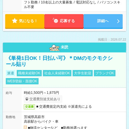
フト勤務
/
10名以上の大量募集
/
電話対応なし
/
パソコンスキ
ル不要
気になる！
応募する
詳細へ
掲載日：2026.07.22
未読
《単発1日OK！日払い可》＊DMのモクモクシ
ール貼り
派遣
職種未経験OK
社会人未経験OK
大学生歓迎
ブランクOK
WEB登録・面接OK
時給1,500円～1,875円
給与
交通費別途支給あり
■ 交通費規定内支給 ※派遣先による
交通費
茨城県高萩市
勤務地
高萩駅からバイク・車
■物流センターなど ■勤務地選べます