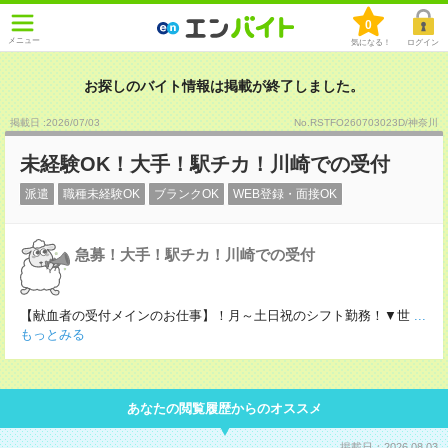
0
メニュー
気になる！
ログイン
お探しのバイト情報は掲載が終了しました。
掲載日 :2026
/
07
/
03
No.RSTFO260703023D/神奈川
未経験OK！大手！駅チカ！川崎での受付
派遣
職種未経験OK
ブランクOK
WEB登録・面接OK
急募！大手！駅チカ！川崎での受付
【献血者の受付メインのお仕事】！月～土日祝のシフト勤務！▼世
...
もっとみる
あなたの閲覧履歴からのオススメ
掲載日：2026.08.03