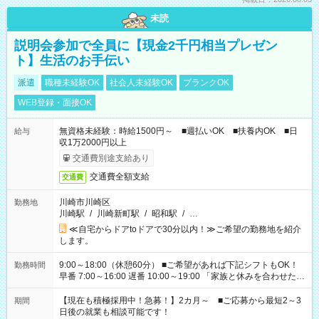
未読
説明会参加で全員に【現金2千円相当プレゼン
ト】生活のお手伝い
派遣
職種未経験OK
社会人未経験OK
ブランクOK
WEB登録・面接OK
無資格未経験：時給1500円～ ■週払いOK ■扶養内OK ■日
給与
収1万2000円以上
交通費別途支給あり
交通費全額支給
交通費
川崎市川崎区
勤務地
川崎駅
/
川崎新町駅
/
昭和駅
/
…
≪自宅からドアtoドアで30分以内！≫ご希望の勤務地を紹介
します。
9:00～18:00（休憩60分） ■ご希望があれば下記シフトもOK！
勤務時間
早番 7:00～16:00 遅番 10:00～19:00 「家族と休みを合わせた
い」 「余裕を持って夕飯の準備がしたい」 「できれば残業はし
たくない」 など、ご希望を教えてくださいね。 ※Wワーク希望
【現在も積極採用中！急募！】2カ月～ ■ご応募から最短2～3
期間
の方へ 今ご覧のお仕事で希望する勤務時間と、もう1つのお仕事
日後の就業も相談可能です！