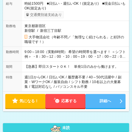
時給1500円 ■日払い・週払いOK！(規定あり) ■現金日払いも
給与
OK(規定あり)
交通費別途支給あり
東京都新宿区
勤務地
新宿駅
/
新宿三丁目駅
大手物流会社（年齢不問／「無理なく続けられる」と好評の
職場です！）
9:00～18:00（実動8時間） 希望の時間帯を選べます！ ＜シフト
勤務時間
例＞ ・8：30～12：00 ・10：00～19：00 ・17：00～22：00
・13：00～22：00 ・22：00～翌6：00 など
【急募】即日スタートＯＫ！ 単発1日のみから働けます。
期間
週1日からOK
/
日払いOK
/
履歴書不要
/
40～50代活躍中
/
副
特徴
業・WワークOK
/
服装自由
/
シフト勤務
/
10名以上の大量募
集
/
電話対応なし
/
パソコンスキル不要
気になる！
応募する
詳細へ
未読