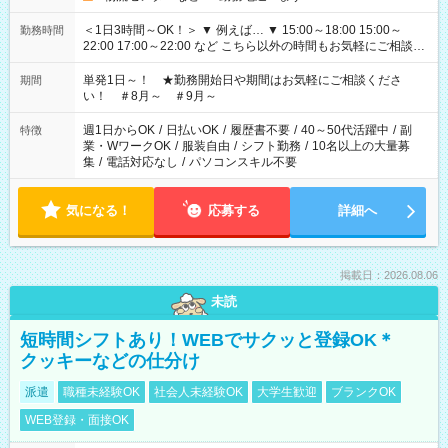
＜1日3時間～OK！＞ ▼ 例えば… ▼ 15:00～18:00 15:00～
勤務時間
22:00 17:00～22:00 など こちら以外の時間もお気軽にご相談く
ださい！
単発1日～！ ★勤務開始日や期間はお気軽にご相談くださ
期間
い！ ＃8月～ ＃9月～
週1日からOK
/
日払いOK
/
履歴書不要
/
40～50代活躍中
/
副
特徴
業・WワークOK
/
服装自由
/
シフト勤務
/
10名以上の大量募
集
/
電話対応なし
/
パソコンスキル不要
気になる！
応募する
詳細へ
掲載日：2026.08.06
未読
短時間シフトあり！WEBでサクッと登録OK＊
クッキーなどの仕分け
派遣
職種未経験OK
社会人未経験OK
大学生歓迎
ブランクOK
WEB登録・面接OK