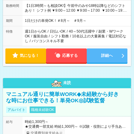
【1日3時間～も相談OK!】午前中のみや18時以降などのシフト
勤務時間
あり！ シフト例 ▼9:00～12:00 ▼9:00～17:00 ▼10:00～19:00
▼18:00～21:00
1日だけの単発OK！＃8月～ ＃9月～
期間
週1日からOK
/
日払いOK
/
40～50代活躍中
/
副業・Wワーク
特徴
OK
/
服装自由
/
シフト勤務
/
10名以上の大量募集
/
電話対応な
し
/
パソコンスキル不要
気になる！
応募する
詳細へ
未読
マニュアル通りに簡単WORK◆未経験から好き
な時にお仕事できる！単発OK◎試験監督
アルバイト
職種未経験OK
時給1,300円～
給与
★交通費一部支給 時給1,300円～ ※試験・役割により手当あり
※勤務回数により昇給あり 【即給（前払い）オプションあ
交通費別途支給あり