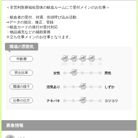
＜非営利医療福祉団体の献血ルームにて受付メインのお仕事＞
・献血者の受付、待遇、街頭呼び込み活動
⇒データの捻出、修正、登録
⇒献血カードの発行や受付対応
・物品補充などの補助業務
※立ち仕事メインのお仕事となります。
職場の雰囲気
年齢層
20代
30
40
50
60
男女比率
女性
男性
職場の様子
活気あり
しずか
仕事の仕方
テキパキ
コツコツ
募集情報