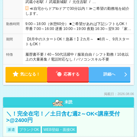
武蔵小杉駅
/
武蔵新城駅
/
元住吉駅
/
…
≪自宅からドアtoドアで30分以内！≫ご希望の勤務地を紹介
します。
9:00～18:00（休憩60分） ■ご希望があれば下記シフトもOK！
勤務時間
早番 7:00～16:00 遅番 10:00～19:00 夜勤 16:30～翌9:30 「家族
と休みを合わせたい」 「余裕を持って夕飯の準備がしたい」
「できれば残業はしたくない」 など、ご希望を教えてください
【8月中のスタートOK！急募！】2カ月～ ■8月～、9月スター
期間
ね。 ※Wワーク希望の方へ 今ご覧のお仕事で希望する勤務時間
トもOK！
と、もう1つのお仕事の勤務時間。 合計で週40時間を超える場
合は応募できません。
履歴書不要
/
40～50代活躍中
/
服装自由
/
シフト勤務
/
10名以
特徴
上の大量募集
/
電話対応なし
/
パソコンスキル不要
気になる！
応募する
詳細へ
掲載日：2026.08.06
未読
＼！完全在宅！／土日含む週2～OK<講座受付
>@2400円
派遣
ブランクOK
WEB登録・面接OK