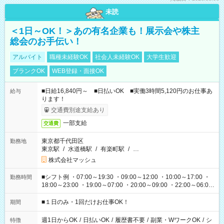
未読
＜1日～OK！＞あの有名企業も！展示会や株主
総会のお手伝い！
アルバイト
職種未経験OK
社会人未経験OK
大学生歓迎
ブランクOK
WEB登録・面接OK
■日給16,840円～ ■日払いOK ■実働3時間5,120円のお仕事あ
給与
ります！
交通費別途支給あり
一部支給
交通費
東京都千代田区
勤務地
東京駅
/
水道橋駅
/
有楽町駅
/
…
株式会社マッシュ
■シフト例 ・07:00～19:30 ・09:00～12:00 ・10:00～17:00 ・
勤務時間
18:00～23:00 ・19:00～07:00 ・20:00～09:00 ・22:00～06:00
etc ★最短で3時間で5,120円のお仕事から 15時間で2万円近く稼
げるお仕事も！ ご希望のお時間に合わせてご紹介！ ※シフトは
■１日のみ・1回だけお仕事OK！
期間
現場によって異なります。 ※勿論、休憩時間はあるのでご安心
ください！
週1日からOK
/
日払いOK
/
履歴書不要
/
副業・WワークOK
/
シ
特徴