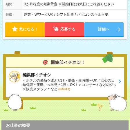
3か月程度の短期予定 ※開始日はお気軽にご相談ください
期間
副業・WワークOK
/
シフト勤務
/
パソコンスキル不要
特徴
気になる！
応募する
詳細へ
編集部イチオシ
＜ホテルの備品を運ぶだけ＞単発・短時間～OK／安心の日
給保障＊夜勤、＜単発＊1日～OK！＞コンサートなどのグッ
ズ販売スタッフ＊など
(8/6UP!)
お仕事の概要