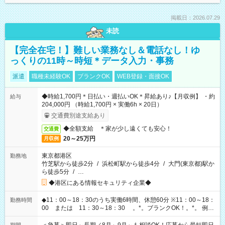
掲載日：2026.07.29
未読
【完全在宅！】難しい業務なし＆電話なし！ゆ
っくりの11時～時短＊データ入力・事務
派遣
職種未経験OK
ブランクOK
WEB登録・面接OK
◆時給1,700円＊日払い・週払いOK＊昇給あり♪【月収例】 ・約
給与
204,000円 （時給1,700円 × 実働6h × 20日）
交通費別途支給あり
◆全額支給 ＊家が少し遠くても安心！
交通費
20～25万円
月収例
東京都港区
勤務地
竹芝駅から徒歩2分
/
浜松町駅から徒歩4分
/
大門(東京都)駅か
ら徒歩5分
/
…
◆港区にある情報セキュリティ企業◆
◆11：00～18：30のうち実働6時間、休憩60分 ※11：00～18：
勤務時間
00 または 11：30～18：30 。*。ブランクOK！。*。 例え
ば前職が、 在宅/財団法人/事務/コールセンター/受付/販売/カフェ
スタッフ スイーツ販売/ホテルフロント/化粧品販売/など 様々な