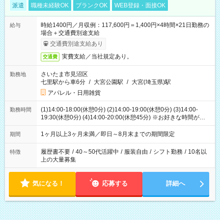
派遣
職種未経験OK
ブランクOK
WEB登録・面接OK
時給1400円／月収例：117,600円＝1,400円×4時間×21日勤務の
給与
場合＋交通費別途支給
交通費別途支給あり
実費支給／当社規定あり。
交通費
さいたま市見沼区
勤務地
七里駅から車6分
/
大宮公園駅
/
大宮(埼玉県)駅
アパレル・日用雑貨
(1)14:00-18:00(休憩0分) (2)14:00-19:00(休憩0分) (3)14:00-
勤務時間
19:30(休憩0分) (4)14:00-20:00(休憩45分) ※お好きな時間が選べ
ます
1ヶ月以上3ヶ月未満／即日～8月末までの期間限定
期間
履歴書不要
/
40～50代活躍中
/
服装自由
/
シフト勤務
/
10名以
特徴
上の大量募集
気になる！
応募する
詳細へ