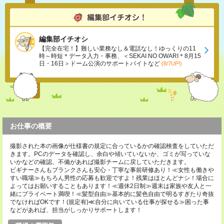
編集部イチオシ
【完全在宅！】難しい業務なし＆電話なし！ゆっくりの11
時～時短＊データ入力・事務、＜SEKAI NO OWARI＊8月15
日・16日＞ドーム公演のサポートバイトなど
(8/7UP!)
お仕事の概要
撮影された本の画像が仕様書の規定に合っているかの確認検査をしていただ
きます。PCのデータを確認し、余白や傾いていないか、ゴミが写っていな
いかなどの確認、不備があれば撮影チームに戻していただきます。
ビギナーさんもブランクさんも安心・丁寧な事前研修あり！≪女性も働きや
すい職場≫もちろん男性の応募も歓迎ですよ！残業はほとんどナシ！場合に
よってはお願いすることもあります！≪週休2日制≫週末は家族や友人と一
緒にプライベート満喫！≪髪型自由≫基本的に髪色自由で明るすぎたり奇抜
でなければOKです！(規定有)≪自分に向いている仕事が探せる≫困った事
などがあれば、担当がしっかりサポートします！