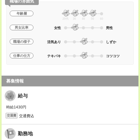
職場の雰囲気
年齢層
20代
30
40
50
60
男女比率
女性
男性
職場の様子
活気あり
しずか
仕事の仕方
テキパキ
コツコツ
募集情報
給与
時給1430円
交通費込
交通費
勤務地