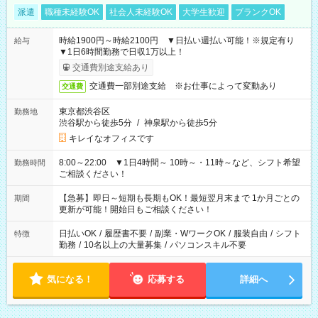
派遣
職種未経験OK
社会人未経験OK
大学生歓迎
ブランクOK
時給1900円～時給2100円 ▼日払い週払い可能！※規定有り
給与
▼1日6時間勤務で日収1万以上！
交通費別途支給あり
交通費一部別途支給 ※お仕事によって変動あり
交通費
東京都渋谷区
勤務地
渋谷駅から徒歩5分
/
神泉駅から徒歩5分
キレイなオフィスです
8:00～22:00 ▼1日4時間～ 10時～・11時～など、シフト希望
勤務時間
ご相談ください！
【急募】即日～短期も長期もOK！最短翌月末まで 1か月ごとの
期間
更新が可能！開始日もご相談ください！
日払いOK
/
履歴書不要
/
副業・WワークOK
/
服装自由
/
シフト
特徴
勤務
/
10名以上の大量募集
/
パソコンスキル不要
気になる！
応募する
詳細へ