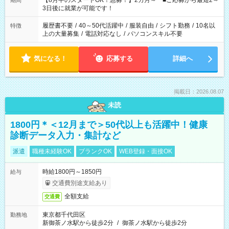
【8月中のスタートOK！急募！】2カ月～ ■ご応募から最短2～
期間
ね。 ※Wワーク希望の方へ 今ご覧のお仕事で希望する勤務時間
3日後に就業が可能です！
と、もう1つのお仕事の勤務時間。 合計で週40時間を超える場
合は応募できません。
履歴書不要
/
40～50代活躍中
/
服装自由
/
シフト勤務
/
10名以
特徴
上の大量募集
/
電話対応なし
/
パソコンスキル不要
気になる！
応募する
詳細へ
掲載日：2026.08.07
未読
1800円＊＜12月まで＞50代以上も活躍中！健康
診断データ入力・集計など
派遣
職種未経験OK
ブランクOK
WEB登録・面接OK
時給1800円～1850円
給与
交通費別途支給あり
全額支給
交通費
東京都千代田区
勤務地
新御茶ノ水駅から徒歩2分
/
御茶ノ水駅から徒歩2分