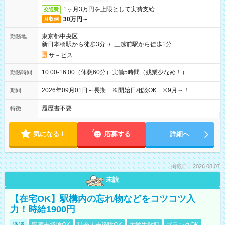
1ヶ月3万円を上限として実費支給
交通費
30万円～
月収例
東京都中央区
勤務地
新日本橋駅から徒歩3分
/
三越前駅から徒歩1分
サ－ビス
10:00-16:00（休憩60分）実働5時間（残業少なめ！）
勤務時間
2026年09月01日～長期 ※開始日相談OK ※9月～！
期間
履歴書不要
特徴
気になる！
応募する
詳細へ
掲載日：2026.08.07
未読
【在宅OK】駅構内の忘れ物などをコツコツ入
力！時給1900円