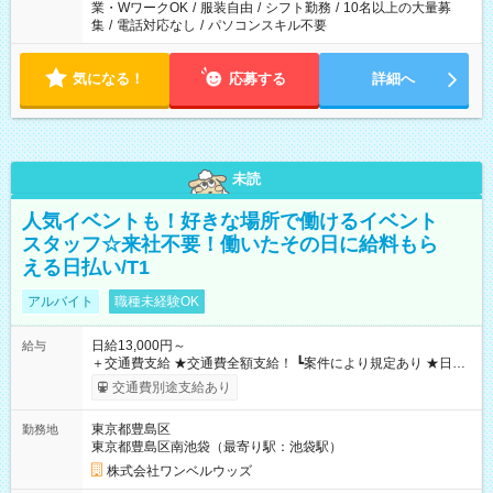
業・WワークOK
/
服装自由
/
シフト勤務
/
10名以上の大量募
集
/
電話対応なし
/
パソコンスキル不要
気になる！
応募する
詳細へ
未読
人気イベントも！好きな場所で働けるイベント
スタッフ☆来社不要！働いたその日に給料もら
える日払い/T1
アルバイト
職種未経験OK
日給13,000円～
給与
＋交通費支給 ★交通費全額支給！ ┗案件により規定あり ★日払
いOK！（規定あり） ┗働いたその日に現金GET♪ お仕事後はコ
交通費別途支給あり
ンビニATMから 日払い分を引き落とせます！ 【試用期間】試
用期間なし
東京都豊島区
勤務地
東京都豊島区南池袋（最寄り駅：池袋駅）
株式会社ワンベルウッズ