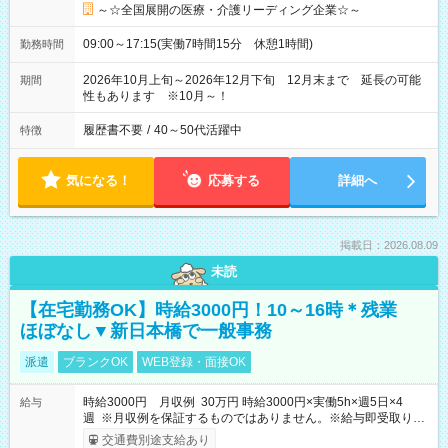
～☆全国展開の医療・介護リーディング企業☆～
09:00～17:15(実働7時間15分 休憩1時間)
勤務時間
2026年10月上旬～2026年12月下旬 12月末まで 延長の可能
期間
性もあります ※10月～！
履歴書不要
/
40～50代活躍中
特徴
気になる！
応募する
詳細へ
掲載日：2026.08.09
未読
【在宅勤務OK】時給3000円！10～16時＊残業
ほぼなし▼新日本橋で一般事務
派遣
ブランクOK
WEB登録・面接OK
時給3000円 月収例 30万円 時給3000円×実働5h×週5日×4
給与
週 ※月収例を保証するものではありません。※給与即受取りサ
ービス利用可（利用条件有）
交通費別途支給あり