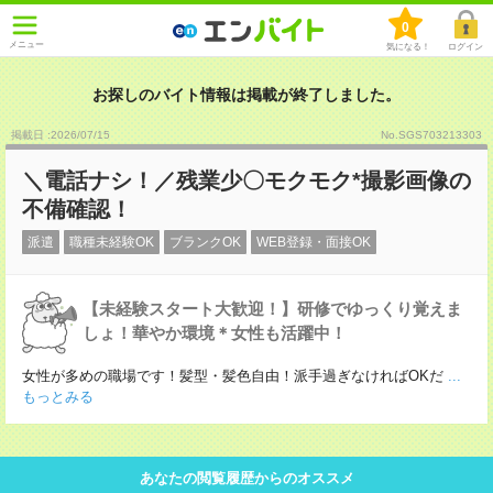
0
メニュー
気になる！
ログイン
お探しのバイト情報は掲載が終了しました。
掲載日 :2026
/
07
/
15
No.SGS703213303
＼電話ナシ！／残業少〇モクモク*撮影画像の
不備確認！
派遣
職種未経験OK
ブランクOK
WEB登録・面接OK
【未経験スタート大歓迎！】研修でゆっくり覚えま
しょ！華やか環境＊女性も活躍中！
女性が多めの職場です！髪型・髪色自由！派手過ぎなければOKだ
...
もっとみる
あなたの閲覧履歴からのオススメ