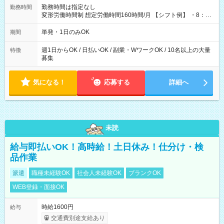
勤務時間は指定なし
勤務時間
変形労働時間制 想定労働時間160時間/月 【シフト例】 ・8：00
～21：00
単発・1日のみOK
期間
週1日からOK / 日払いOK / 副業・WワークOK / 10名以上の大量
特徴
募集
気になる！
応募する
詳細へ
未読
給与即払いOK！高時給！土日休み！仕分け・検
品作業
派遣
職種未経験OK
社会人未経験OK
ブランクOK
WEB登録・面接OK
時給1600円
給与
交通費別途支給あり