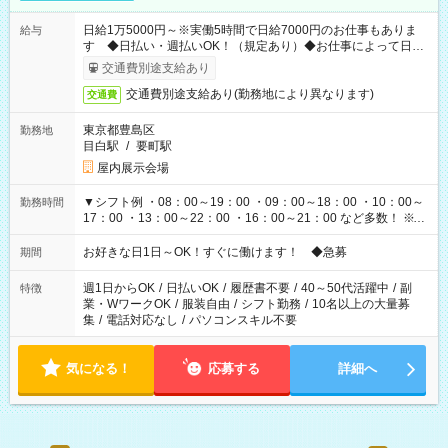
日給1万5000円～※実働5時間で日給7000円のお仕事もありま
給与
す ◆日払い・週払いOK！（規定あり）◆お仕事によって日給
も異なります
交通費別途支給あり
交通費別途支給あり(勤務地により異なります)
交通費
東京都豊島区
勤務地
目白駅
/
要町駅
屋内展示会場
▼シフト例 ・08：00～19：00 ・09：00～18：00 ・10：00～
勤務時間
17：00 ・13：00～22：00 ・16：00～21：00 など多数！ ※お
仕事により勤務時間が異なります
お好きな日1日～OK！すぐに働けます！ ◆急募
期間
週1日からOK
/
日払いOK
/
履歴書不要
/
40～50代活躍中
/
副
特徴
業・WワークOK
/
服装自由
/
シフト勤務
/
10名以上の大量募
集
/
電話対応なし
/
パソコンスキル不要
気になる！
応募する
詳細へ