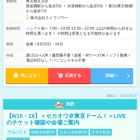
東京都文京区
勤務地
後楽園駅から徒歩5分
/
水道橋駅から徒歩5分
/
春日(東京都)駅
から徒歩7分
株式会社ライブパワー
＜シフト例＞ 7:00～23:00 13:30～22:00 上記の時間から好きな
勤務時間
時間を選べます！ ※時間は変更となる可能性があります
急募！8月15日・16日
期間
週1日からOK
/
履歴書不要
/
副業・WワークOK
/
シフト勤務
/
特徴
電話対応なし
/
パソコンスキル不要
気になる！
応募する
詳細へ
掲載日：2026.08.07
未読
【8/15・16】＜セカオワ＠東京ドーム！＞LIVE
のチケット確認や会場ご案内
アルバイト
職種未経験OK
社会人未経験OK
大学生歓迎