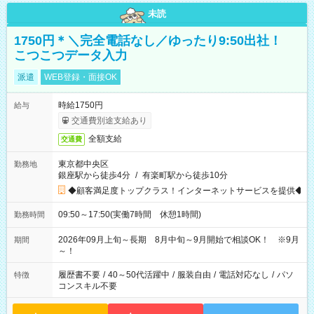
未読
1750円＊＼完全電話なし／ゆったり9:50出社！
こつこつデータ入力
派遣
WEB登録・面接OK
時給1750円
給与
交通費別途支給あり
全額支給
交通費
東京都中央区
勤務地
銀座駅から徒歩4分
/
有楽町駅から徒歩10分
◆顧客満足度トップクラス！インターネットサービスを提供◆
09:50～17:50(実働7時間 休憩1時間)
勤務時間
2026年09月上旬～長期 8月中旬～9月開始で相談OK！ ※9月
期間
～！
履歴書不要
/
40～50代活躍中
/
服装自由
/
電話対応なし
/
パソ
特徴
コンスキル不要