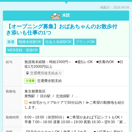
掲載日：2026.08.09
未読
【オープニング募集】おばあちゃんのお散歩付
き添いも仕事の1つ
派遣
職種未経験OK
社会人未経験OK
ブランクOK
WEB登録・面接OK
無資格未経験：時給1500円～ ■週払いOK ■扶養内OK ■日
給与
収1万2000円以上
交通費別途支給あり
交通費全額支給
交通費
東京都豊島区
勤務地
巣鴨駅
/
目白駅
/
北池袋駅
/
…
≪自宅からドアtoドアで30分以内！≫ご希望の勤務地を紹介
します。
9:00～18:00（休憩60分） ■ご希望があれば下記シフトもOK！
勤務時間
早番 7:00～16:00 遅番 10:00～19:00 夜勤 16:30～翌9:30 「家族
と休みを合わせたい」 「余裕を持って夕飯の準備がしたい」
「できれば残業はしたくない」 など、ご希望を教えてください