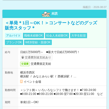
掲載日：2026.08.07
未読
＜単発＊1日～OK！＞コンサートなどのグッズ
販売スタッフ＊
アルバイト
職種未経験OK
社会人未経験OK
大学生歓迎
ブランクOK
WEB登録・面接OK
日給1万5000円～ ■最大で日給2万8500円！
給与
交通費別途支給あり
交通費規定支給
交通費
横浜市西区
勤務地
横浜駅
/
みなとみらい駅
/
西横浜駅
/
…
イベント会場
＜シフト例＞ いろいろなシフトで働けます！ ■7:00-24:00
勤務時間
■8:00-21:00 ■9:00-21:00 ■18:00-翌7:00 ■20:30-翌11:00 など
単発1日～OK!
期間