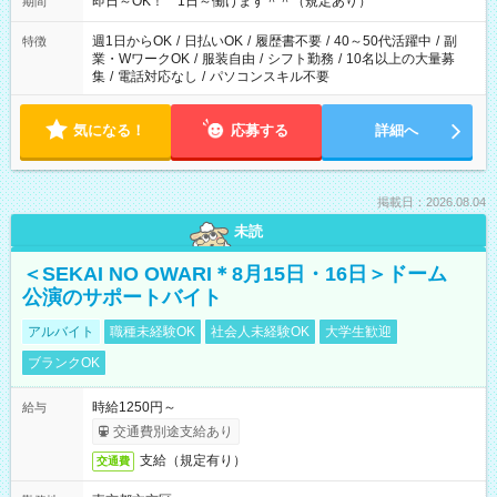
即日～OK！ 1日～働けます＾＾（規定あり）
期間
週1日からOK
/
日払いOK
/
履歴書不要
/
40～50代活躍中
/
副
特徴
業・WワークOK
/
服装自由
/
シフト勤務
/
10名以上の大量募
集
/
電話対応なし
/
パソコンスキル不要
気になる！
応募する
詳細へ
掲載日：2026.08.04
未読
＜SEKAI NO OWARI＊8月15日・16日＞ドーム
公演のサポートバイト
アルバイト
職種未経験OK
社会人未経験OK
大学生歓迎
ブランクOK
時給1250円～
給与
交通費別途支給あり
支給（規定有り）
交通費