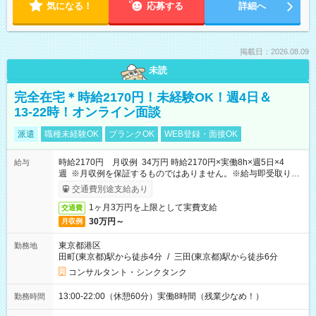
気になる！
応募する
詳細へ
掲載日：2026.08.09
未読
完全在宅＊時給2170円！未経験OK！週4日＆
13-22時！オンライン面談
派遣
職種未経験OK
ブランクOK
WEB登録・面接OK
時給2170円 月収例 34万円 時給2170円×実働8h×週5日×4
給与
週 ※月収例を保証するものではありません。※給与即受取りサ
ービス利用可（利用条件有）
交通費別途支給あり
1ヶ月3万円を上限として実費支給
交通費
30万円～
月収例
東京都港区
勤務地
田町(東京都)駅から徒歩4分
/
三田(東京都)駅から徒歩6分
コンサルタント・シンクタンク
13:00-22:00（休憩60分）実働8時間（残業少なめ！）
勤務時間