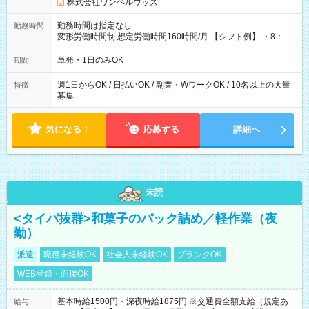
株式会社ワンベルウッズ
勤務時間は指定なし
勤務時間
変形労働時間制 想定労働時間160時間/月 【シフト例】 ・8：00
～21：00
単発・1日のみOK
期間
週1日からOK / 日払いOK / 副業・WワークOK / 10名以上の大量
特徴
募集
気になる！
応募する
詳細へ
未読
<タイパ抜群>和菓子のパック詰め／軽作業（夜
勤）
派遣
職種未経験OK
社会人未経験OK
ブランクOK
WEB登録・面接OK
基本時給1500円・深夜時給1875円 ※交通費全額支給（規定あ
給与