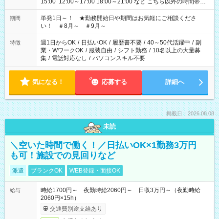
15:00 12:00～17:00 18:00～21:00 など こちら以外の時間帯も
お気軽にご相談ください！
単発1日～！ ★勤務開始日や期間はお気軽にご相談くださ
期間
い！ ＃8月～ ＃9月～
週1日からOK
/
日払いOK
/
履歴書不要
/
40～50代活躍中
/
副
特徴
業・WワークOK
/
服装自由
/
シフト勤務
/
10名以上の大量募
集
/
電話対応なし
/
パソコンスキル不要
気になる！
応募する
詳細へ
掲載日：2026.08.08
未読
＼空いた時間で働く！／日払いOK×1勤務3万円
も可！施設での見回りなど
派遣
ブランクOK
WEB登録・面接OK
時給1700円～ 夜勤時給2060円～ 日収3万円～（夜勤時給
給与
2060円×15h）
交通費別途支給あり