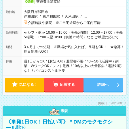
交通費全額支給
交通費
大阪府岸和田市
勤務地
岸和田駅
/
東岸和田駅
/
久米田駅
/
…
介護施設や病院 ※ご自宅近辺からご案内可能
≪シフト例≫ 10:00～15:00（実働5時間） 12:00～17:00（実働
勤務時間
5時間） 17:00～翌10:00（実働15時間）など ご希望に応じて、
働く時間は調整できます！ お気軽に担当へ相談ください！
3ヵ月までの短期 ※職場が気に入れば、長期もOK！ ★急募！
期間
即日勤務もOK！
週1日からOK
/
日払いOK
/
履歴書不要
/
40～50代活躍中
/
副
特徴
業・WワークOK
/
シフト勤務
/
10名以上の大量募集
/
電話対応
なし
/
パソコンスキル不要
気になる！
応募する
詳細へ
掲載日：2026.08.07
未読
《単発1日OK！日払い可》＊DMのモクモクシ
ール貼り