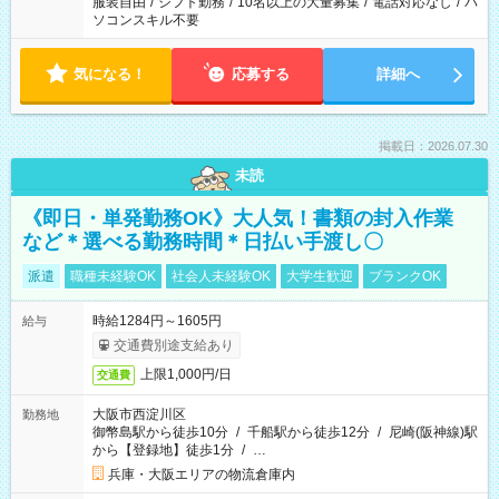
服装自由
/
シフト勤務
/
10名以上の大量募集
/
電話対応なし
/
パ
ソコンスキル不要
気になる！
応募する
詳細へ
掲載日：2026.07.30
未読
《即日・単発勤務OK》大人気！書類の封入作業
など＊選べる勤務時間＊日払い手渡し〇
派遣
職種未経験OK
社会人未経験OK
大学生歓迎
ブランクOK
時給1284円～1605円
給与
交通費別途支給あり
上限1,000円/日
交通費
大阪市西淀川区
勤務地
御幣島駅から徒歩10分
/
千船駅から徒歩12分
/
尼崎(阪神線)駅
から【登録地】徒歩1分
/
…
兵庫・大阪エリアの物流倉庫内