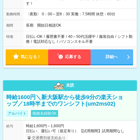
す！
〈夜勤〉 0：00～翌8：30 実働：7.5時間 休憩：60分
勤務時間
長期 開始日相談OK
期間
日払いOK
/
履歴書不要
/
40～50代活躍中
/
服装自由
/
シフト勤
特徴
務
/
電話対応なし
/
パソコンスキル不要
気になる！
応募する
詳細へ
未読
時給1600円＼新大阪駅から徒歩9分の楽天ショ
ップ／18時半までのワンシフト(um2ms02)
アルバイト
職種未経験OK
時給1,600円～1,600円
給与
日払い、週払い可（規定有り） 【試用期間】試用期間なし
交通費別途支給あり