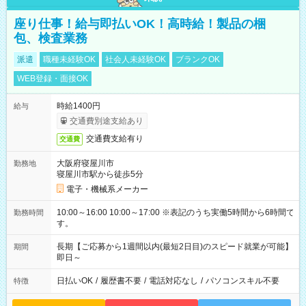
座り仕事！給与即払いOK！高時給！製品の梱
包、検査業務
派遣
職種未経験OK
社会人未経験OK
ブランクOK
WEB登録・面接OK
時給1400円
給与
交通費別途支給あり
交通費支給有り
交通費
大阪府寝屋川市
勤務地
寝屋川市駅から徒歩5分
電子・機械系メーカー
10:00～16:00 10:00～17:00 ※表記のうち実働5時間から6時間で
勤務時間
す。
長期【ご応募から1週間以内(最短2日目)のスピード就業が可能】
期間
即日～
日払いOK
/
履歴書不要
/
電話対応なし
/
パソコンスキル不要
特徴