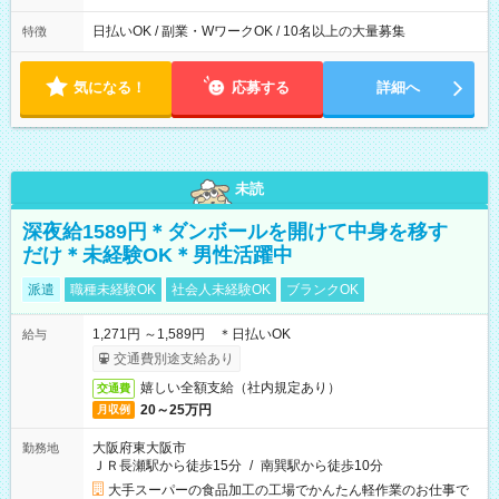
日払いOK / 副業・WワークOK / 10名以上の大量募集
特徴
気になる！
応募する
詳細へ
未読
深夜給1589円＊ダンボールを開けて中身を移す
だけ＊未経験OK＊男性活躍中
派遣
職種未経験OK
社会人未経験OK
ブランクOK
1,271円 ～1,589円 ＊日払いOK
給与
交通費別途支給あり
嬉しい全額支給（社内規定あり）
交通費
20～25万円
月収例
大阪府東大阪市
勤務地
ＪＲ長瀬駅から徒歩15分
/
南巽駅から徒歩10分
大手スーパーの食品加工の工場でかんたん軽作業のお仕事で