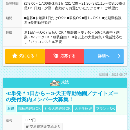
(1)9:00～17:00※休憩1ｈ (2)17:30～21:30 (3)21:15～翌8:00※休
勤務時間
憩1ｈ 日勤・夕勤・夜勤からお選びいただけます！ ご希望に合
わせて働けるお仕事です(*^^*) 【その他選べる勤務時間】 8-17
時/9-17時/9-18時/10-18時/11-21時/18-22時/20-翌4時/21-翌5
■急募■ド短期1日だけOK☆ ■単発OK ■週1～OK！ ■短期勤務歓
期間
時/22-翌6時/0-翌8時 ご自身のご都合で選んで頂ける完全自由シ
迎 ■長期勤務歓迎
フト！
週1日からOK
/
日払いOK
/
履歴書不要
/
40～50代活躍中
/
副
特徴
業・WワークOK
/
服装自由
/
10名以上の大量募集
/
電話対応な
し
/
パソコンスキル不要
気になる！
応募する
詳細へ
掲載日：2026.08.07
未読
≪単発＊1日から～≫天王寺動物園／ナイトズー
の受付案内メンバー大募集！
派遣
職種未経験OK
社会人未経験OK
大学生歓迎
ブランクOK
1177円
給与
交通費別途支給あり