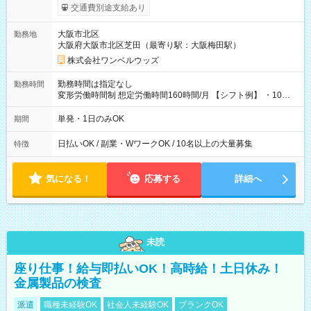
働いたその日に現金GET♪ お仕事後はコンビニATMから 日払
交通費別途支給あり
い分を引き落とせます！ 【試用期間】試用期間なし
大阪市北区
勤務地
大阪府大阪市北区芝田（最寄り駅：大阪梅田駅）
株式会社ワンベルウッズ
勤務時間は指定なし
勤務時間
変形労働時間制 想定労働時間160時間/月 【シフト例】 ・10：
00～20：00
単発・1日のみOK
期間
日払いOK / 副業・WワークOK / 10名以上の大量募集
特徴
気になる！
応募する
詳細へ
未読
座り仕事！給与即払いOK！高時給！土日休み！
金属製品の検査
派遣
職種未経験OK
社会人未経験OK
ブランクOK