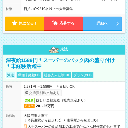
働8時間） ※週5日勤務（場所次第では週4も有り） ※配達状況
によって時間外での勤務可能性有り ※案件により多少の前後あ
日払いOK / 10名以上の大量募集
特徴
り ※配達が完了次第、帰社OKです
気になる！
応募する
詳細へ
未読
深夜給1589円＊スーパーのパック肉の盛り付け
＊未経験活躍中
派遣
職種未経験OK
社会人未経験OK
ブランクOK
1,271円 ～1,589円 ＊日払いOK
給与
交通費別途支給あり
嬉しい全額支給（社内規定あり）
交通費
20～25万円
月収例
大阪府東大阪市
勤務地
ＪＲ長瀬駅から徒歩15分
/
南巽駅から徒歩10分
大手スーパーの食品加工の工場でかんたん軽作業のお仕事で