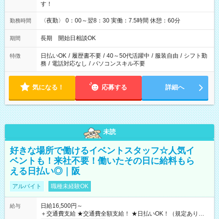
す！
〈夜勤〉 0：00～翌8：30 実働：7.5時間 休憩：60分
勤務時間
長期 開始日相談OK
期間
日払いOK
/
履歴書不要
/
40～50代活躍中
/
服装自由
/
シフト勤
特徴
務
/
電話対応なし
/
パソコンスキル不要
気になる！
応募する
詳細へ
未読
好きな場所で働けるイベントスタッフ☆人気イ
ベントも！来社不要！働いたその日に給料もら
える日払い◎｜阪
アルバイト
職種未経験OK
日給16,500円～
給与
＋交通費支給 ★交通費全額支給！ ★日払いOK！（規定あり） ┗