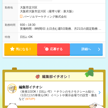
大阪市淀川区
勤務地
大阪府大阪市淀川区（最寄り駅：新大阪）
パーソルマーケティング株式会社
930～18:30
勤務時間
実働時間：8時間/日 土日含む週5日勤務、月21日の固定勤務 ※
実働8h/休憩1h勤務、残業ほぼ無し（5h/月）
日払いOK
特徴
気になる！
応募する
詳細へ
編集部イチオシ
《単発1日OK！日払い可》＊チラシのモクモクシール貼り、
《1日だけの単発もOK》イベントや展示会場での設営・撤去
など
(8/7UP!)