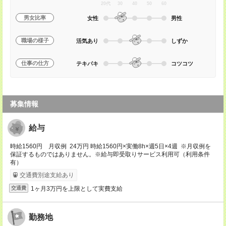
20代
30
40
50
60
男女比率
女性
男性
職場の様子
活気あり
しずか
仕事の仕方
テキパキ
コツコツ
募集情報
給与
時給1560円 月収例 24万円 時給1560円×実働8h×週5日×4週 ※月収例を
保証するものではありません。※給与即受取りサービス利用可（利用条件
有）
交通費別途支給あり
1ヶ月3万円を上限として実費支給
交通費
勤務地