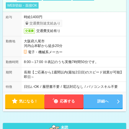
WEB登録・面接OK
時給1400円
給与
交通費別途支給あり
交通費支給有り
交通費
大阪府八尾市
勤務地
河内山本駅から徒歩20分
電子・機械系メーカー
8:00～17:00 ※表記のうち実働7時間50分です。
勤務時間
長期【ご応募から1週間以内(最短2日目)のスピード就業が可能】
期間
即日～
日払いOK
/
履歴書不要
/
電話対応なし
/
パソコンスキル不要
特徴
気になる！
応募する
詳細へ
未読