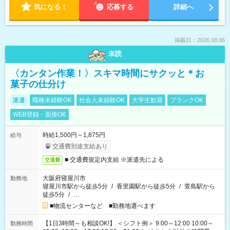
気になる！
応募する
詳細へ
掲載日：2026.08.06
未読
〈カンタン作業！〉スキマ時間にサクッと＊お
菓子の仕分け
派遣
職種未経験OK
社会人未経験OK
大学生歓迎
ブランクOK
WEB登録・面接OK
時給1,500円～1,875円
給与
交通費別途支給あり
■ 交通費規定内支給 ※派遣先による
交通費
大阪府寝屋川市
勤務地
寝屋川市駅から徒歩5分
/
香里園駅から徒歩5分
/
萱島駅から
徒歩5分
/
…
■物流センターなど ■勤務地選べます
【1日3時間～も相談OK!】 ＜シフト例＞ 9:00～12:00 10:00～
勤務時間