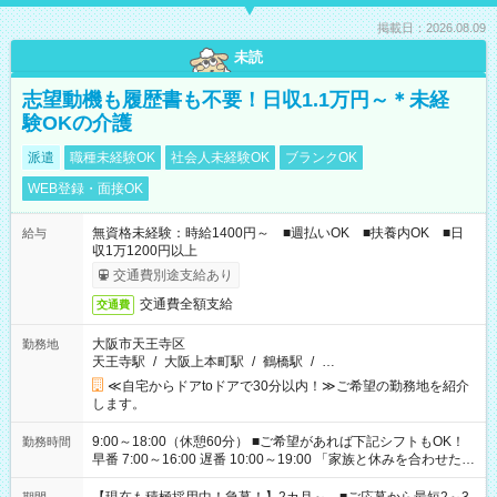
掲載日：2026.08.09
未読
志望動機も履歴書も不要！日収1.1万円～＊未経
験OKの介護
派遣
職種未経験OK
社会人未経験OK
ブランクOK
WEB登録・面接OK
無資格未経験：時給1400円～ ■週払いOK ■扶養内OK ■日
給与
収1万1200円以上
交通費別途支給あり
交通費全額支給
交通費
大阪市天王寺区
勤務地
天王寺駅
/
大阪上本町駅
/
鶴橋駅
/
…
≪自宅からドアtoドアで30分以内！≫ご希望の勤務地を紹介
します。
9:00～18:00（休憩60分） ■ご希望があれば下記シフトもOK！
勤務時間
早番 7:00～16:00 遅番 10:00～19:00 「家族と休みを合わせた
い」 「余裕を持って夕飯の準備がしたい」 「できれば残業はし
たくない」 など、ご希望を教えてくださいね。 ※Wワーク希望