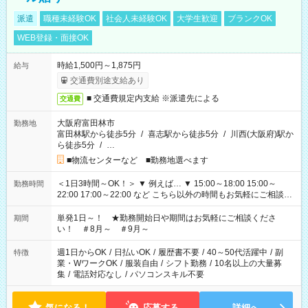
派遣
職種未経験OK
社会人未経験OK
大学生歓迎
ブランクOK
WEB登録・面接OK
時給1,500円～1,875円
給与
交通費別途支給あり
■ 交通費規定内支給 ※派遣先による
交通費
大阪府富田林市
勤務地
富田林駅から徒歩5分
/
喜志駅から徒歩5分
/
川西(大阪府)駅か
ら徒歩5分
/
…
■物流センターなど ■勤務地選べます
＜1日3時間～OK！＞ ▼ 例えば… ▼ 15:00～18:00 15:00～
勤務時間
22:00 17:00～22:00 など こちら以外の時間もお気軽にご相談く
ださい！
単発1日～！ ★勤務開始日や期間はお気軽にご相談くださ
期間
い！ ＃8月～ ＃9月～
週1日からOK
/
日払いOK
/
履歴書不要
/
40～50代活躍中
/
副
特徴
業・WワークOK
/
服装自由
/
シフト勤務
/
10名以上の大量募
集
/
電話対応なし
/
パソコンスキル不要
気になる！
応募する
詳細へ