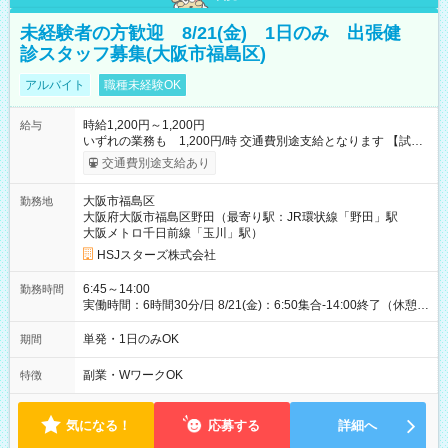
未経験者の方歓迎 8/21(金) 1日のみ 出張健
診スタッフ募集(大阪市福島区)
アルバイト
職種未経験OK
時給1,200円～1,200円
給与
いずれの業務も 1,200円/時 交通費別途支給となります 【試用
期間】試用期間なし
交通費別途支給あり
大阪市福島区
勤務地
大阪府大阪市福島区野田（最寄り駅：JR環状線「野田」駅
大阪メトロ千日前線「玉川」駅）
HSJスターズ株式会社
6:45～14:00
勤務時間
実働時間：6時間30分/日 8/21(金)：6:50集合-14:00終了（休憩
45分)
単発・1日のみOK
期間
副業・WワークOK
特徴
気になる！
応募する
詳細へ