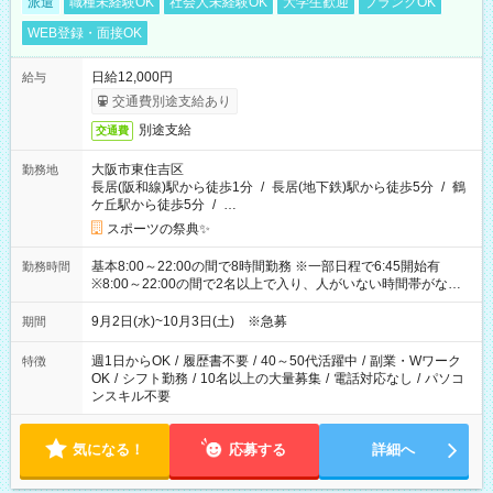
派遣
職種未経験OK
社会人未経験OK
大学生歓迎
ブランクOK
WEB登録・面接OK
日給12,000円
給与
交通費別途支給あり
別途支給
交通費
大阪市東住吉区
勤務地
長居(阪和線)駅から徒歩1分
/
長居(地下鉄)駅から徒歩5分
/
鶴
ケ丘駅から徒歩5分
/
…
スポーツの祭典✨
基本8:00～22:00の間で8時間勤務 ※一部日程で6:45開始有
勤務時間
※8:00～22:00の間で2名以上で入り、人がいない時間帯がない
ように相方と時間を分け合うイメージです
9月2日(水)~10月3日(土) ※急募
期間
週1日からOK
/
履歴書不要
/
40～50代活躍中
/
副業・Wワーク
特徴
OK
/
シフト勤務
/
10名以上の大量募集
/
電話対応なし
/
パソコ
ンスキル不要
気になる！
応募する
詳細へ