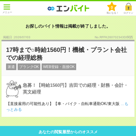
0
メニュー
気になる！
ログイン
お探しのバイト情報は掲載が終了しました。
掲載日 :2026
/
07
/
03
No.RFFK260702343D/関西
17時まで○時給1560円！機械・プラント会社
での経理総務
派遣
ブランクOK
WEB登録・面接OK
急募！【時給1560円】吉田での経理・財務・会計・
英文経理
【直接雇用の可能性あり】【車・バイク・自転車通勤OK/東大阪
...も
っとみる
あなたの閲覧履歴からのオススメ