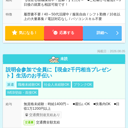
【現在も積極採用中！急募！】2カ月～ ■ご応募から最短2～3
期間
の方へ 今ご覧のお仕事で希望する勤務時間と、もう1つのお仕事
日後の就業も相談可能です！
の勤務時間。 合計で週40時間を超える場合は応募できません。
履歴書不要
/
40～50代活躍中
/
服装自由
/
シフト勤務
/
10名以
特徴
上の大量募集
/
電話対応なし
/
パソコンスキル不要
気になる！
応募する
詳細へ
掲載日：2026.08.05
未読
説明会参加で全員に【現金2千円相当プレゼン
ト】生活のお手伝い
派遣
職種未経験OK
社会人未経験OK
ブランクOK
WEB登録・面接OK
無資格未経験：時給1400円～ ■週払いOK ■扶養内OK ■日
給与
収1万1200円以上
交通費別途支給あり
交通費全額支給
交通費