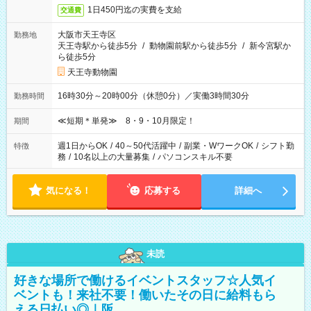
1日450円迄の実費を支給
交通費
大阪市天王寺区
勤務地
天王寺駅から徒歩5分
/
動物園前駅から徒歩5分
/
新今宮駅か
ら徒歩5分
天王寺動物園
16時30分～20時00分（休憩0分）／実働3時間30分
勤務時間
≪短期＊単発≫ 8・9・10月限定！
期間
週1日からOK
/
40～50代活躍中
/
副業・WワークOK
/
シフト勤
特徴
務
/
10名以上の大量募集
/
パソコンスキル不要
気になる！
応募する
詳細へ
未読
好きな場所で働けるイベントスタッフ☆人気イ
ベントも！来社不要！働いたその日に給料もら
える日払い◎｜阪