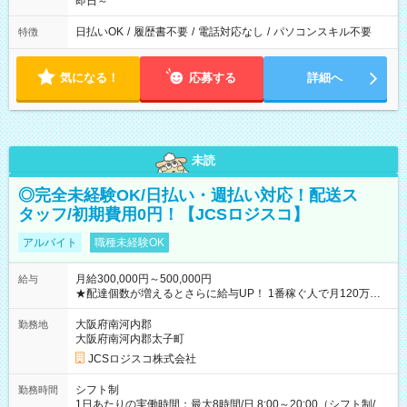
即日～
日払いOK
/
履歴書不要
/
電話対応なし
/
パソコンスキル不要
特徴
気になる！
応募する
詳細へ
未読
◎完全未経験OK/日払い・週払い対応！配送ス
タッフ/初期費用0円！【JCSロジスコ】
アルバイト
職種未経験OK
月給300,000円～500,000円
給与
★配達個数が増えるとさらに給与UP！ 1番稼ぐ人で月120万ほ
ど！ ・主要都市エリア 月収55万円／週5日稼働 月収65万~112
万円／週6日稼働 ・地方郊外エリア 月収40万円／週5日稼働 月
大阪府南河内郡
勤務地
収40万円~50万円／週6日稼働 ＜モデルイメージ＞ ■月収50万
大阪府南河内郡太子町
円 (27歳男性/江東区在住)※元建築関係 1日150個配達×25日勤務
JCSロジスコ株式会社
(日休み) ■月収80万円(43歳男性/墨田区在住)※元営業 1日200個
配達×25日勤務(月休み) 【試用期間】試用期間なし
シフト制
勤務時間
1日あたりの実働時間：最大8時間/日 8:00～20:00（シフト制/実