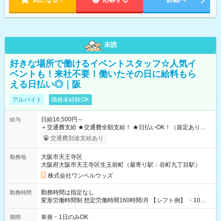
未読
好きな場所で働けるイベントスタッフ☆人気イ
ベントも！来社不要！働いたその日に給料もら
える日払い◎｜阪
アルバイト
職種未経験OK
日給16,500円～
給与
＋交通費支給 ★交通費全額支給！ ★日払いOK！（規定あり） ┗
働いたその日に現金GET♪ お仕事後はコンビニATMから 日払
交通費別途支給あり
い分を引き落とせます！ 【試用期間】試用期間なし
大阪市天王寺区
勤務地
大阪府大阪市天王寺区生玉前町（最寄り駅：谷町九丁目駅）
株式会社ワンベルウッズ
勤務時間は指定なし
勤務時間
変形労働時間制 想定労働時間160時間/月 【シフト例】 ・10：
00～20：00
単発・1日のみOK
期間