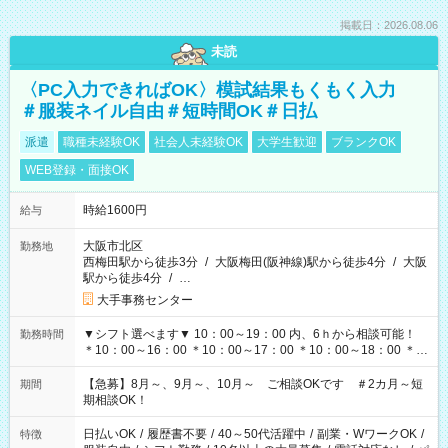
掲載日：2026.08.06
未読
〈PC入力できればOK〉模試結果もくもく入力
＃服装ネイル自由＃短時間OK＃日払
派遣
職種未経験OK
社会人未経験OK
大学生歓迎
ブランクOK
WEB登録・面接OK
時給1600円
給与
大阪市北区
勤務地
西梅田駅から徒歩3分
/
大阪梅田(阪神線)駅から徒歩4分
/
大阪
駅から徒歩4分
/
…
大手事務センター
▼シフト選べます▼ 10：00～19：00 内、6ｈから相談可能！
勤務時間
＊10：00～16：00 ＊10：00～17：00 ＊10：00～18：00 ＊
11：00～19：00 ＊12：00～19：00 ＊13：00～19：00
【急募】8月～、9月～、10月～ ご相談OKです ＃2カ月～短
期間
期相談OK！
日払いOK
/
履歴書不要
/
40～50代活躍中
/
副業・WワークOK
/
特徴