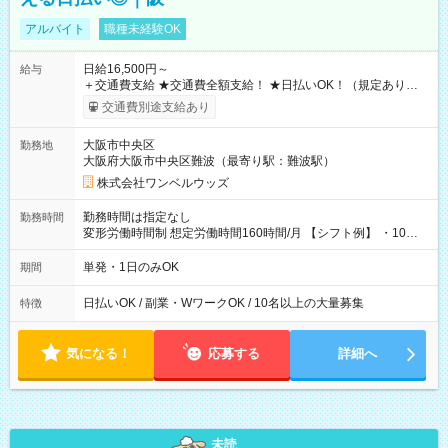
アルバイト
職種未経験OK
日給16,500円～
給与
＋交通費支給 ★交通費全額支給！ ★日払いOK！（規定あり） ┗
働いたその日に現金GET♪ お仕事後はコンビニATMから 日払
交通費別途支給あり
い分を引き落とせます！ 【試用期間】試用期間なし
大阪市中央区
勤務地
大阪府大阪市中央区難波（最寄り駅：難波駅）
株式会社ワンベルウッズ
勤務時間は指定なし
勤務時間
変形労働時間制 想定労働時間160時間/月 【シフト例】 ・10：
00～20：00
単発・1日のみOK
期間
日払いOK / 副業・WワークOK / 10名以上の大量募集
特徴
気になる！
応募する
詳細へ
未読