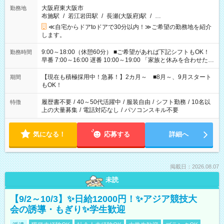
大阪府東大阪市
勤務地
布施駅
/
若江岩田駅
/
長瀬(大阪府)駅
/
…
≪自宅からドアtoドアで30分以内！≫ご希望の勤務地を紹介
します。
9:00～18:00（休憩60分） ■ご希望があれば下記シフトもOK！
勤務時間
早番 7:00～16:00 遅番 10:00～19:00 「家族と休みを合わせた
い」 「余裕を持って夕飯の準備がしたい」 「できれば残業はし
たくない」 など、ご希望を教えてくださいね。 ※Wワーク希望
【現在も積極採用中！急募！】2カ月～ ■8月～、9月スタート
期間
の方へ 今ご覧のお仕事で希望する勤務時間と、もう1つのお仕事
もOK！
の勤務時間。 合計で週40時間を超える場合は応募できません。
履歴書不要
/
40～50代活躍中
/
服装自由
/
シフト勤務
/
10名以
特徴
上の大量募集
/
電話対応なし
/
パソコンスキル不要
気になる！
応募する
詳細へ
掲載日：2026.08.07
未読
【9/2～10/3】✨日給12000円！✨アジア競技大
会の誘導・もぎり✨学生歓迎