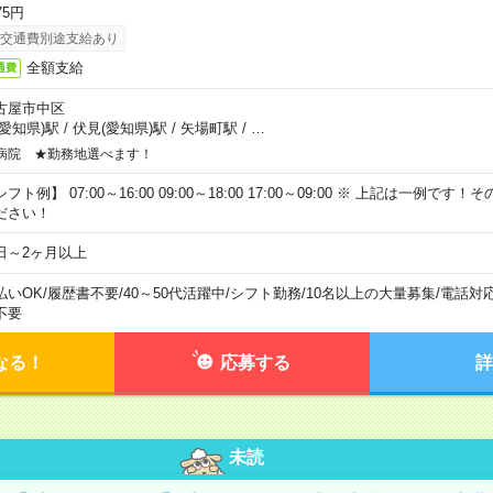
75円
交通費別途支給あり
全額支給
通費
古屋市中区
(愛知県)駅
/
伏見(愛知県)駅
/
矢場町駅
/
…
病院 ★勤務地選べます！
フト例】 07:00～16:00 09:00～18:00 17:00～09:00 ※ 上記は一例で
ださい！
日～2ヶ月以上
払いOK
/
履歴書不要
/
40～50代活躍中
/
シフト勤務
/
10名以上の大量募集
/
電話対
不要
なる！
応募する
詳
未読