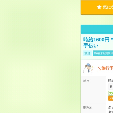
気に
時給1600
手伝い
派遣
職種未経験O
＼旅行
時給
給与
交
月
名
勤務地
名