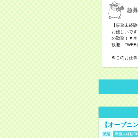
急募
【事務未経験
お優しいです
の勤務！▼ネ
歓迎 #WEB
※このお仕事
【オープニン
派遣
職種未経験O