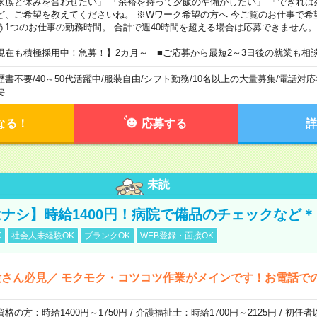
家族と休みを合わせたい」 「余裕を持って夕飯の準備がしたい」 「できれば
ど、ご希望を教えてくださいね。 ※Wワーク希望の方へ 今ご覧のお仕事で希
う1つのお仕事の勤務時間。 合計で週40時間を超える場合は応募できません。
現在も積極採用中！急募！】2カ月～ ■ご応募から最短2～3日後の就業も相
歴書不要
/
40～50代活躍中
/
服装自由
/
シフト勤務
/
10名以上の大量募集
/
電話対応
要
なる！
応募する
詳
未読
ナシ】時給1400円！病院で備品のチェックなど＊
K
社会人未経験OK
ブランクOK
WEB登録・面接OK
さん必見／ モクモク・コツコツ作業がメインです！お電話で
資格の方：時給1400円～1750円 / 介護福祉士：時給1700円～2125円 / 初任