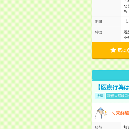
「
な
も
【
期間
履
特徴
不
気に
【医療行為は
派遣
職種未経験O
＼未経験
無
給与