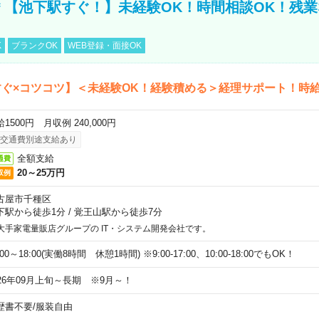
円＊【池下駅すぐ！】未経験OK！時間相談OK！残
K
ブランクOK
WEB登録・面接OK
ぐ×コツコツ】＜未経験OK！経験積める＞経理サポート！時給1
1500円 月収例 240,000円
交通費別途支給あり
全額支給
通費
20～25万円
収例
古屋市千種区
下駅から徒歩1分
/
覚王山駅から徒歩7分
大手家電量販店グループの IT・システム開発会社です。
:00～18:00(実働8時間 休憩1時間) ※9:00-17:00、10:00‐18:00でもOK！
026年09月上旬～長期 ※9月～！
歴書不要
/
服装自由