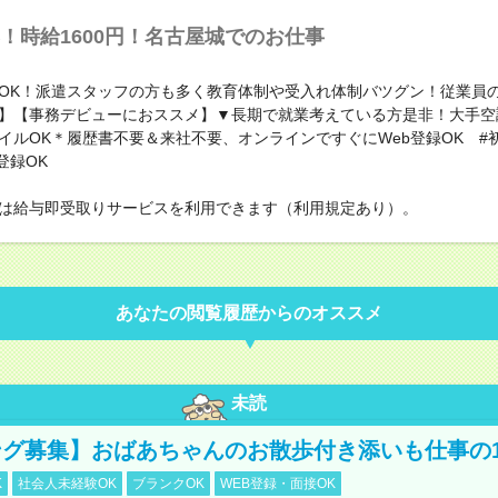
！時給1600円！名古屋城でのお仕事
OK！派遣スタッフの方も多く教育体制や受入れ体制バツグン！従業員
】【事務デビューにおススメ】▼長期で就業考えている方是非！大手空
イルOK＊履歴書不要＆来社不要、オンラインですぐにWeb登録OK #
登録OK
は給与即受取りサービスを利用できます（利用規定あり）。
あなたの閲覧履歴からのオススメ
未読
グ募集】おばあちゃんのお散歩付き添いも仕事の
K
社会人未経験OK
ブランクOK
WEB登録・面接OK