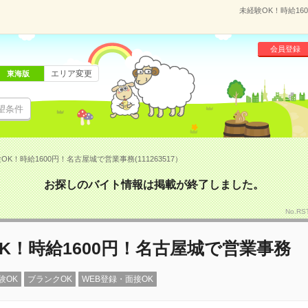
未経験OK！時給16
会員登録
エリア変更
東海版
望条件
OK！時給1600円！名古屋城で営業事務(111263517）
お探しのバイト情報は掲載が終了しました。
No.RS
K！時給1600円！名古屋城で営業事務
験OK
ブランクOK
WEB登録・面接OK