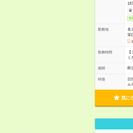
18
交
名
勤務地
栄
【シ
勤務時間
く
即
期間
日
特徴
ル
気に