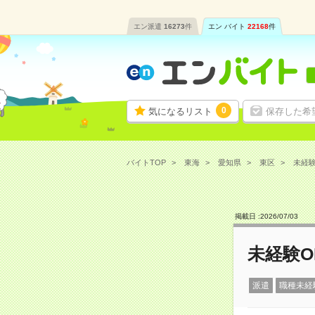
エン派遣
16273
件
エン バイト
22168
件
0
気になるリスト
保存した希
バイトTOP
東海
愛知県
東区
未経験
掲載日 :
2026
/
07
/
03
未経験O
派遣
職種未経