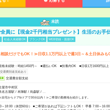
なる！
応募する
詳
未読
全員に【現金2千円相当プレゼント】生活のお手
K
社会人未経験OK
ブランクOK
WEB登録・面接OK
相談だけでもOK！≫日収1.1万円以上で週3日～＆土日休みも
資格未経験：時給1450円～ ■週払いOK ■扶養内OK ■日収1万1600円以上
交通費別途支給あり
交通費全額支給
通費
古屋市中村区
鉄名古屋駅
/
本陣駅
/
烏森駅
/
…
≪自宅からドアtoドアで30分以内！≫ご希望の勤務地を紹介します。
00～18:00（休憩60分） ■ご希望があれば下記シフトもOK！ 早番 7:00～16:00 遅