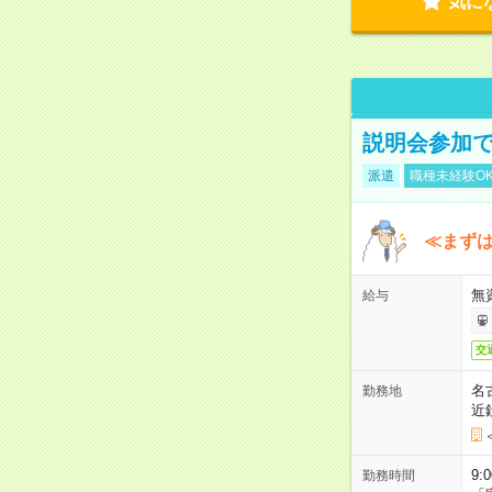
気に
説明会参加で
派遣
職種未経験O
≪まずは
無
給与
交
名
勤務地
近
9:
勤務時間