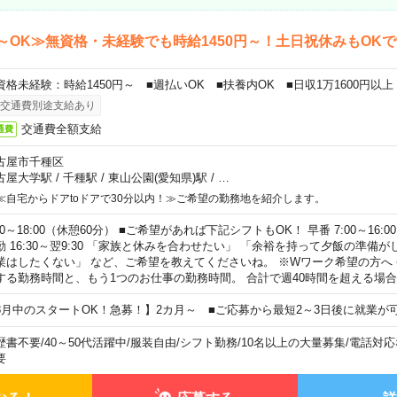
～OK≫無資格・未経験でも時給1450円～！土日祝休みもOK
資格未経験：時給1450円～ ■週払いOK ■扶養内OK ■日収1万1600円以上
交通費別途支給あり
交通費全額支給
通費
古屋市千種区
古屋大学駅
/
千種駅
/
東山公園(愛知県)駅
/
…
≪自宅からドアtoドアで30分以内！≫ご希望の勤務地を紹介します。
00～18:00（休憩60分） ■ご希望があれば下記シフトもOK！ 早番 7:00～16:00 遅
勤 16:30～翌9:30 「家族と休みを合わせたい」 「余裕を持って夕飯の準備
業はしたくない」 など、ご希望を教えてくださいね。 ※Wワーク希望の方へ
する勤務時間と、もう1つのお仕事の勤務時間。 合計で週40時間を超える場
8月中のスタートOK！急募！】2カ月～ ■ご応募から最短2～3日後に就業が
歴書不要
/
40～50代活躍中
/
服装自由
/
シフト勤務
/
10名以上の大量募集
/
電話対応
要