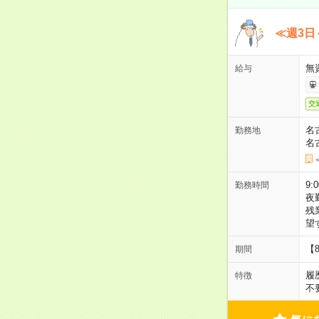
≪週3日
無
給与
交
名
勤務地
名
9:
勤務時間
夜
残
望
【
期間
履
特徴
不