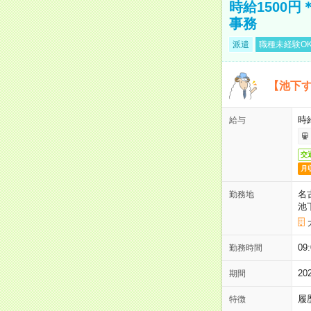
時給1500
事務
派遣
職種未経験O
【池下す
時給
給与
交
月
名
勤務地
池
09
勤務時間
2
期間
履
特徴