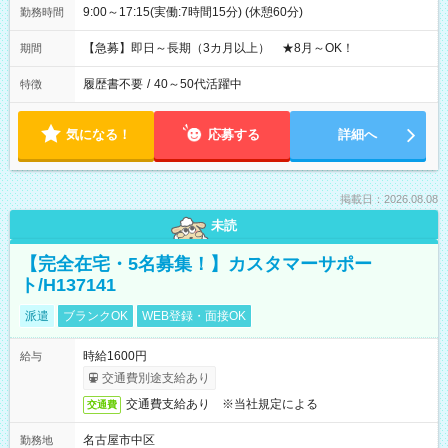
9:00～17:15(実働:7時間15分) (休憩60分)
勤務時間
【急募】即日～長期（3カ月以上） ★8月～OK！
期間
履歴書不要
/
40～50代活躍中
特徴
気になる！
応募する
詳細へ
掲載日：2026.08.08
未読
【完全在宅・5名募集！】カスタマーサポー
ト/H137141
派遣
ブランクOK
WEB登録・面接OK
時給1600円
給与
交通費別途支給あり
交通費支給あり ※当社規定による
交通費
名古屋市中区
勤務地