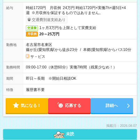
時給1720円 月収例 24万円 時給1720円×実働7h×週5日×4
給与
週 ※月収例を保証するものではありません。
交通費別途支給あり
1ヶ月3万円を上限として実費支給
交通費
20～25万円
月収例
名古屋市名東区
勤務地
藤が丘(愛知県)駅から徒歩23分
/
本郷(愛知県)駅からバス10分
サ－ビス
09:00-17:00（休憩60分）実働7時間（残業少なめ！）
勤務時間
即日～長期 ※開始日相談OK
期間
履歴書不要
特徴
気になる！
応募する
詳細へ
掲載日：2026.08.07
未読