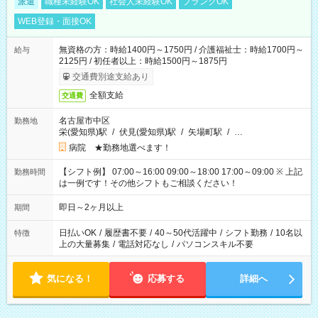
派遣
職種未経験OK
社会人未経験OK
ブランクOK
WEB登録・面接OK
無資格の方：時給1400円～1750円 / 介護福祉士：時給1700円～
給与
2125円 / 初任者以上：時給1500円～1875円
交通費別途支給あり
全額支給
交通費
名古屋市中区
勤務地
栄(愛知県)駅
/
伏見(愛知県)駅
/
矢場町駅
/
…
病院 ★勤務地選べます！
【シフト例】 07:00～16:00 09:00～18:00 17:00～09:00 ※ 上記
勤務時間
は一例です！その他シフトもご相談ください！
即日～2ヶ月以上
期間
日払いOK
/
履歴書不要
/
40～50代活躍中
/
シフト勤務
/
10名以
特徴
上の大量募集
/
電話対応なし
/
パソコンスキル不要
気になる！
応募する
詳細へ