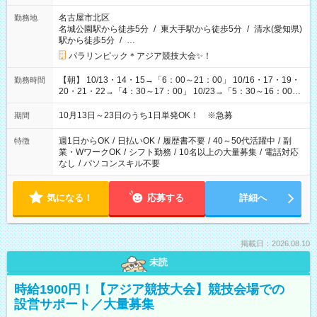
名古屋市北区
勤務地
名城公園駅から徒歩5分
/
東大手駅から徒歩5分
/
清水(愛知県)
駅から徒歩5分
/
…
パラリンピック＊アジア競技大会✨！
【朝】 10/13・14・15→「6：00～21：00」 10/16・17・19・
勤務時間
20・21・22→「4：30～17：00」 10/23→「5：30～16：00」
【夕方】 10/16・17・19～21→「17：00～26：00」
10/22→「17：00～24：30」 10/23→「16：00～23：00」 ＊
10月13日～23日のうち1日単発OK！ ※急募
期間
勤務時間に関して、面談時にしっかりお伝えします！ 朝だ
け、夕方だけ、などもOKです！
週1日からOK
/
日払いOK
/
履歴書不要
/
40～50代活躍中
/
副
特徴
業・WワークOK
/
シフト勤務
/
10名以上の大量募集
/
電話対応
なし
/
パソコンスキル不要
気になる！
応募する
詳細へ
掲載日：2026.08.10
未読
時給1900円！【アジア競技大会】競技会場での
設営サポート／大量募集