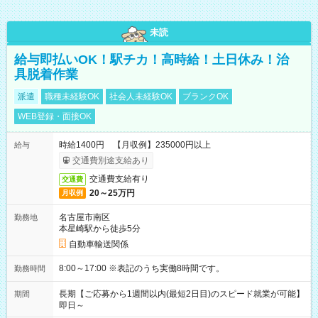
未読
給与即払いOK！駅チカ！高時給！土日休み！治
具脱着作業
派遣
職種未経験OK
社会人未経験OK
ブランクOK
WEB登録・面接OK
時給1400円 【月収例】235000円以上
給与
交通費別途支給あり
交通費支給有り
交通費
20～25万円
月収例
名古屋市南区
勤務地
本星崎駅から徒歩5分
自動車輸送関係
8:00～17:00 ※表記のうち実働8時間です。
勤務時間
長期【ご応募から1週間以内(最短2日目)のスピード就業が可能】
期間
即日～