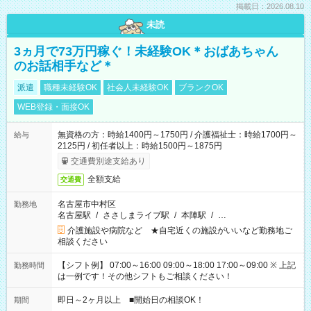
掲載日：2026.08.10
未読
3ヵ月で73万円稼ぐ！未経験OK＊おばあちゃん
のお話相手など＊
派遣
職種未経験OK
社会人未経験OK
ブランクOK
WEB登録・面接OK
無資格の方：時給1400円～1750円 / 介護福祉士：時給1700円～
給与
2125円 / 初任者以上：時給1500円～1875円
交通費別途支給あり
全額支給
交通費
名古屋市中村区
勤務地
名古屋駅
/
ささしまライブ駅
/
本陣駅
/
…
介護施設や病院など ★自宅近くの施設がいいなど勤務地ご
相談ください
【シフト例】 07:00～16:00 09:00～18:00 17:00～09:00 ※ 上記
勤務時間
は一例です！その他シフトもご相談ください！
即日～2ヶ月以上 ■開始日の相談OK！
期間