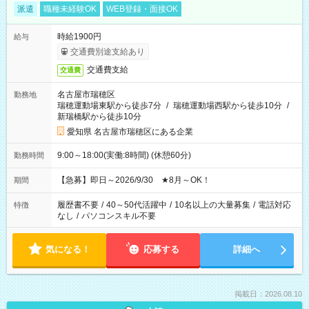
派遣
職種未経験OK
WEB登録・面接OK
時給1900円
給与
交通費別途支給あり
交通費支給
交通費
名古屋市瑞穂区
勤務地
瑞穂運動場東駅から徒歩7分
/
瑞穂運動場西駅から徒歩10分
/
新瑞橋駅から徒歩10分
愛知県 名古屋市瑞穂区にある企業
9:00～18:00(実働:8時間) (休憩60分)
勤務時間
【急募】即日～2026/9/30 ★8月～OK！
期間
履歴書不要
/
40～50代活躍中
/
10名以上の大量募集
/
電話対応
特徴
なし
/
パソコンスキル不要
気になる！
応募する
詳細へ
掲載日：2026.08.10