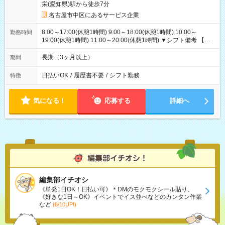
栄(愛知県)駅から徒歩7分
名古屋市中区にあるサービス企業
8:00～17:00(休憩1時間) 9:00～18:00(休憩1時間) 10:00～
勤務時間
19:00(休憩1時間) 11:00～20:00(休憩1時間) ▼シフト備考 【長
期休暇シフト】長期休暇：振り替え出勤なし（したい方相談
OK）年末年始：毎年11月に決定（基本は長期休暇になりま
長期（3ヶ月以上）
期間
す:2025年度実績：12/26～1/5）GW：暦通り（休み希望あれば
受付可）夏季休暇（お盆）：暦通り（休み希望あれば受付可）
日払いOK
/
履歴書不要
/
シフト勤務
特徴
気になる！
応募する
詳細へ
編集部イチオシ
《単発1日OK！日払い可》＊DMのモクモクシール貼り、
《好きな1日～OK》イベントでイス並べなどのカンタン作業
など
(8/10UP!)