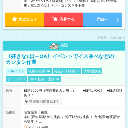
業・WワークOK
/
服装自由
/
シフト勤務
/
10名以上の大量募
集
/
電話対応なし
/
パソコンスキル不要
気になる！
応募する
詳細へ
掲載日：2026.08.07
未読
《好きな1日～OK》イベントでイス並べなどの
カンタン作業
アルバイト
職種未経験OK
社会人未経験OK
大学生歓迎
ブランクOK
WEB登録・面接OK
日給9600円（交通費込みor無し） ■日払いOK！ ■日給保証
給与
あり！
交通費別途支給あり
名古屋市千種区
勤務地
本山(愛知県)駅から徒歩
/
池下駅から徒歩
/
今池(愛知県)駅か
ら徒歩
/
…
イベント会場