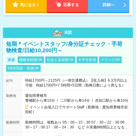
気になる！
応募する
詳細へ
未読
短期＊イベントスタッフ/身分証チェック・手荷
物検査/日給10,200円～
派遣
職種未経験OK
社会人未経験OK
大学生歓迎
ブランクOK
WEB登録・面接OK
時給1700円～2125円（一律交通費込）【収入例】6.3万円以上
給与
可能 時給1700円×7.5時間×5日間（勤務日数により異なる）
愛知県豊橋市
勤務地
豊橋駅から車15分
/
二川駅から車14分
/
赤岩口駅から車10分
イベント会場入口でサポートStaff（勤務地：愛知県豊橋市岩
田町）
勤務時間は、複数あり 05：00～15：30 07：30～22：30 08：
勤務時間
30～17：00 17：00～24：30 など ※実働8時間以上となる勤
務もあります。 【休憩】60分+他休憩あり 交替で取得します。