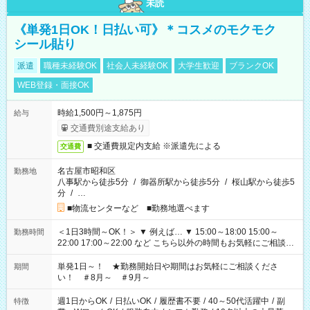
未読
《単発1日OK！日払い可》＊コスメのモクモク
シール貼り
派遣
職種未経験OK
社会人未経験OK
大学生歓迎
ブランクOK
WEB登録・面接OK
時給1,500円～1,875円
給与
交通費別途支給あり
■ 交通費規定内支給 ※派遣先による
交通費
名古屋市昭和区
勤務地
八事駅から徒歩5分
/
御器所駅から徒歩5分
/
桜山駅から徒歩5
分
/
…
■物流センターなど ■勤務地選べます
＜1日3時間～OK！＞ ▼ 例えば… ▼ 15:00～18:00 15:00～
勤務時間
22:00 17:00～22:00 など こちら以外の時間もお気軽にご相談く
ださい！
単発1日～！ ★勤務開始日や期間はお気軽にご相談くださ
期間
い！ ＃8月～ ＃9月～
週1日からOK
/
日払いOK
/
履歴書不要
/
40～50代活躍中
/
副
特徴