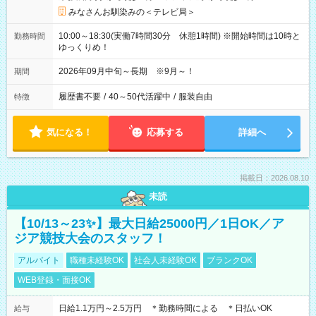
みなさんお馴染みの＜テレビ局＞
10:00～18:30(実働7時間30分 休憩1時間) ※開始時間は10時と
勤務時間
ゆっくりめ！
2026年09月中旬～長期 ※9月～！
期間
履歴書不要
/
40～50代活躍中
/
服装自由
特徴
気になる！
応募する
詳細へ
掲載日：2026.08.10
未読
【10/13～23✨】最大日給25000円／1日OK／ア
ジア競技大会のスタッフ！
アルバイト
職種未経験OK
社会人未経験OK
ブランクOK
WEB登録・面接OK
日給1.1万円～2.5万円 ＊勤務時間による ＊日払いOK
給与