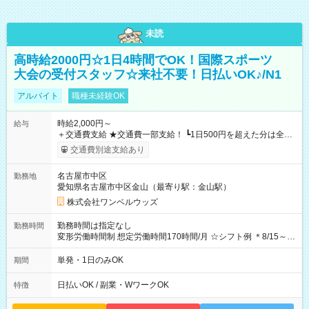
未読
高時給2000円☆1日4時間でOK！国際スポーツ
大会の受付スタッフ☆来社不要！日払いOK♪/N1
アルバイト
職種未経験OK
時給2,000円～
給与
＋交通費支給 ★交通費一部支給！ ┗1日500円を超えた分は全額
支給！ ※往復500円以内の方は自己負担となります ★日払い
交通費別途支給あり
OK！（規定あり） ┗働いたその日に現金GET♪ お仕事後はコン
ビニATMから 日払い分を引き落とせます！ 【試用期間】試用
名古屋市中区
勤務地
期間なし
愛知県名古屋市中区金山（最寄り駅：金山駅）
株式会社ワンベルウッズ
勤務時間は指定なし
勤務時間
変形労働時間制 想定労働時間170時間/月 ☆シフト例 ＊8/15～
10/26 全日共通 08：00～12：00 17：00～21：00 ＊8/31
～9/19のみ下記シフトもあります！ 12：00～16：00 ＊9/6～
単発・1日のみOK
期間
10/6、10/11～26のみ下記シフトもあります！ 07：00～11：
00
日払いOK / 副業・WワークOK
特徴