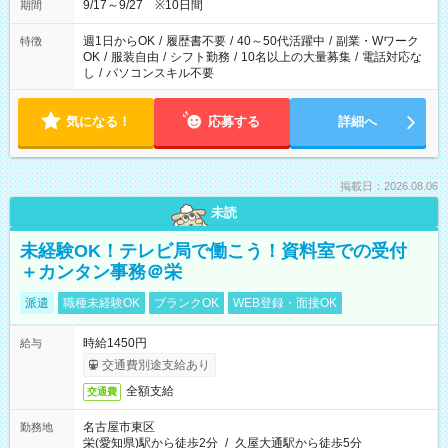
安全面に配慮しこまめな休憩があります。
9/17～9/27 ※10日間
期間
週1日からOK
/
履歴書不要
/
40～50代活躍中
/
副業・Wワーク
特徴
OK
/
服装自由
/
シフト勤務
/
10名以上の大量募集
/
電話対応な
し
/
パソコンスキル不要
気になる！
応募する
詳細へ
掲載日：2026.08.06
未読
未経験OK！テレビ局で働こう！資料室での受付
＋カンタン事務＠栄
派遣
職種未経験OK
ブランクOK
WEB登録・面接OK
時給1450円
給与
交通費別途支給あり
全額支給
交通費
名古屋市東区
勤務地
栄(愛知県)駅から徒歩2分
/
久屋大通駅から徒歩5分