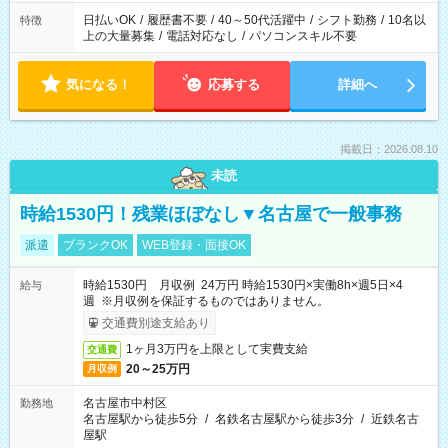
日払いOK
/
履歴書不要
/
40～50代活躍中
/
シフト勤務
/
10名以
特徴
上の大量募集
/
電話対応なし
/
パソコンスキル不要
気になる！
応募する
詳細へ
掲載日：2026.08.10
未読
時給1530円！残業ほぼなし▼名古屋で一般事務
派遣
ブランクOK
WEB登録・面接OK
時給1530円 月収例 24万円 時給1530円×実働8h×週5日×4
給与
週 ※月収例を保証するものではありません。
交通費別途支給あり
1ヶ月3万円を上限として実費支給
交通費
20～25万円
月収例
名古屋市中村区
勤務地
名古屋駅から徒歩5分
/
名鉄名古屋駅から徒歩3分
/
近鉄名古
屋駅