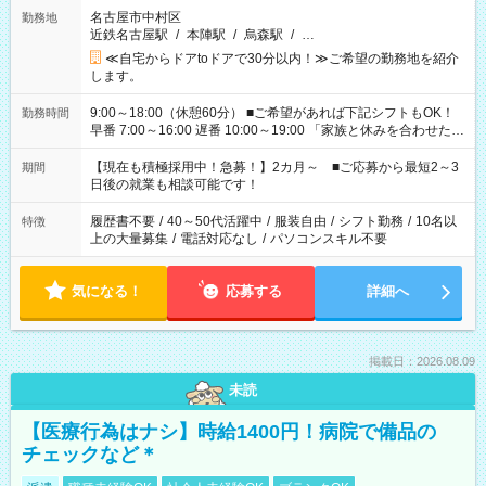
名古屋市中村区
勤務地
近鉄名古屋駅
/
本陣駅
/
烏森駅
/
…
≪自宅からドアtoドアで30分以内！≫ご希望の勤務地を紹介
します。
9:00～18:00（休憩60分） ■ご希望があれば下記シフトもOK！
勤務時間
早番 7:00～16:00 遅番 10:00～19:00 「家族と休みを合わせた
い」 「余裕を持って夕飯の準備がしたい」 「できれば残業はし
たくない」 など、ご希望を教えてくださいね。 ※Wワーク希望
【現在も積極採用中！急募！】2カ月～ ■ご応募から最短2～3
期間
の方へ 今ご覧のお仕事で希望する勤務時間と、もう1つのお仕事
日後の就業も相談可能です！
の勤務時間。 合計で週40時間を超える場合は応募できません。
履歴書不要
/
40～50代活躍中
/
服装自由
/
シフト勤務
/
10名以
特徴
上の大量募集
/
電話対応なし
/
パソコンスキル不要
気になる！
応募する
詳細へ
掲載日：2026.08.09
未読
【医療行為はナシ】時給1400円！病院で備品の
チェックなど＊