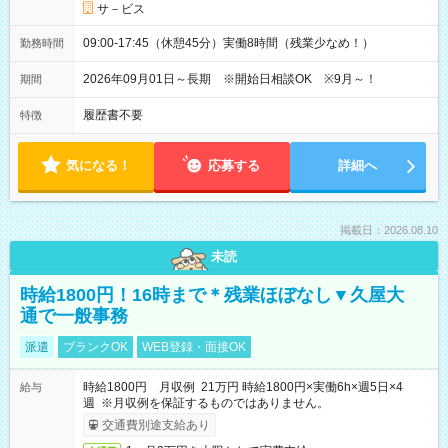
サ－ビス
09:00-17:45（休憩45分）実働8時間（残業少なめ！）
勤務時間
2026年09月01日～長期 ※開始日相談OK ※9月～！
期間
履歴書不要
特徴
気になる！
応募する
詳細へ
掲載日：2026.08.10
未読
時給1800円！16時まで＊残業ほぼなし▼久屋大
通で一般事務
派遣
ブランクOK
WEB登録・面接OK
時給1800円 月収例 21万円 時給1800円×実働6h×週5日×4
給与
週 ※月収例を保証するものではありません。
交通費別途支給あり