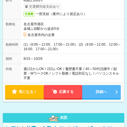
時給2,000円
給与
交通費別途支給あり
一部支給（案件により規定あり）
交通費
名古屋市港区
勤務地
金城ふ頭駅から徒歩5分
名古屋市内の企業
(1)（8:00～12:00、17:00～21:00） (2)（8:00～12:00、12:00～
勤務時間
16:00、17:00～21:00）
8/15～10/26
期間
週1日からOK
/
日払いOK
/
履歴書不要
/
40～50代活躍中
/
副
特徴
業・WワークOK
/
シフト勤務
/
電話対応なし
/
パソコンスキル
不要
気になる！
応募する
詳細へ
未読