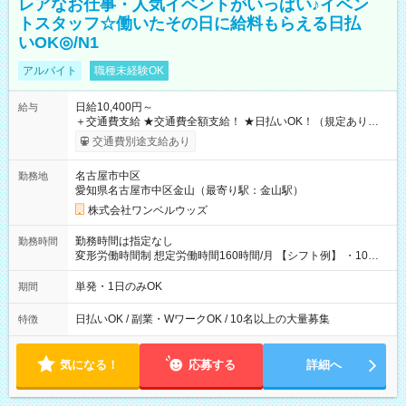
レアなお仕事・人気イベントがいっぱい♪イベン
トスタッフ☆働いたその日に給料もらえる日払
いOK◎/N1
アルバイト
職種未経験OK
日給10,400円～
給与
＋交通費支給 ★交通費全額支給！ ★日払いOK！（規定あり） ┗
働いたその日に現金GET♪ お仕事後はコンビニATMから 日払
交通費別途支給あり
い分を引き落とせます！ 【試用期間】試用期間なし
名古屋市中区
勤務地
愛知県名古屋市中区金山（最寄り駅：金山駅）
株式会社ワンベルウッズ
勤務時間は指定なし
勤務時間
変形労働時間制 想定労働時間160時間/月 【シフト例】 ・10：
00～20：00
単発・1日のみOK
期間
日払いOK / 副業・WワークOK / 10名以上の大量募集
特徴
気になる！
応募する
詳細へ