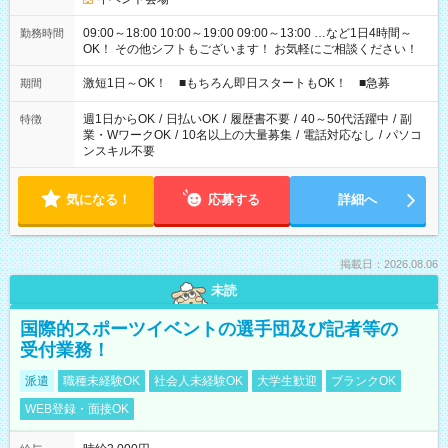
09:00～18:00 10:00～19:00 09:00～13:00 …など1日4時間～
勤務時間
OK！ その他シフトもございます！ お気軽にご相談ください！
激短1日～OK！ ■もちろん即日スタートもOK！ ■急募
期間
週1日からOK
/
日払いOK
/
履歴書不要
/
40～50代活躍中
/
副
特徴
業・WワークOK
/
10名以上の大量募集
/
電話対応なし
/
パソコ
ンスキル不要
気になる！
応募する
詳細へ
掲載日：2026.08.06
未読
国際的スポーツイベントの選手団及び記者等の
受付業務！
派遣
職種未経験OK
社会人未経験OK
大学生歓迎
ブランクOK
WEB登録・面接OK