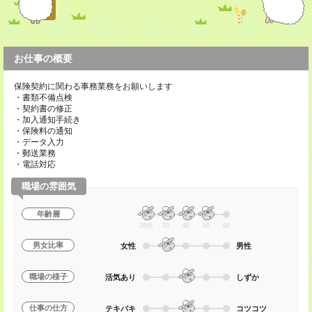
お仕事の概要
保険契約に関わる事務業務をお願いします
・書類不備点検
・契約書の修正
・加入通知手続き
・保険料の通知
・データ入力
・郵送業務
・電話対応
職場の雰囲気
年齢層
20代
30
40
50
60
男女比率
女性
男性
職場の様子
活気あり
しずか
仕事の仕方
テキパキ
コツコツ