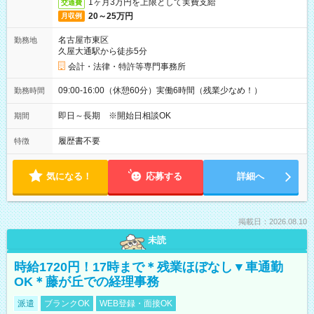
1ヶ月3万円を上限として実費支給
交通費
20～25万円
月収例
名古屋市東区
勤務地
久屋大通駅から徒歩5分
会計・法律・特許等専門事務所
09:00-16:00（休憩60分）実働6時間（残業少なめ！）
勤務時間
即日～長期 ※開始日相談OK
期間
履歴書不要
特徴
気になる！
応募する
詳細へ
掲載日：2026.08.10
未読
時給1720円！17時まで＊残業ほぼなし▼車通勤
OK＊藤が丘での経理事務
派遣
ブランクOK
WEB登録・面接OK