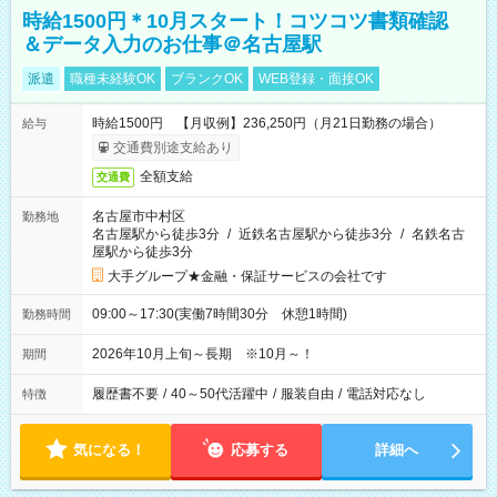
時給1500円＊10月スタート！コツコツ書類確認
＆データ入力のお仕事＠名古屋駅
派遣
職種未経験OK
ブランクOK
WEB登録・面接OK
時給1500円 【月収例】236,250円（月21日勤務の場合）
給与
交通費別途支給あり
全額支給
交通費
名古屋市中村区
勤務地
名古屋駅から徒歩3分
/
近鉄名古屋駅から徒歩3分
/
名鉄名古
屋駅から徒歩3分
大手グループ★金融・保証サービスの会社です
09:00～17:30(実働7時間30分 休憩1時間)
勤務時間
2026年10月上旬～長期 ※10月～！
期間
履歴書不要
/
40～50代活躍中
/
服装自由
/
電話対応なし
特徴
気になる！
応募する
詳細へ