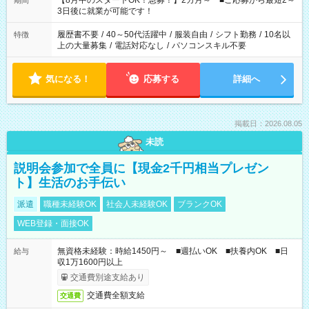
【8月中のスタートOK！急募！】2カ月～ ■ご応募から最短2～
期間
ね。 ※Wワーク希望の方へ 今ご覧のお仕事で希望する勤務時間
3日後に就業が可能です！
と、もう1つのお仕事の勤務時間。 合計で週40時間を超える場
合は応募できません。
履歴書不要
/
40～50代活躍中
/
服装自由
/
シフト勤務
/
10名以
特徴
上の大量募集
/
電話対応なし
/
パソコンスキル不要
気になる！
応募する
詳細へ
掲載日：2026.08.05
未読
説明会参加で全員に【現金2千円相当プレゼン
ト】生活のお手伝い
派遣
職種未経験OK
社会人未経験OK
ブランクOK
WEB登録・面接OK
無資格未経験：時給1450円～ ■週払いOK ■扶養内OK ■日
給与
収1万1600円以上
交通費別途支給あり
交通費全額支給
交通費