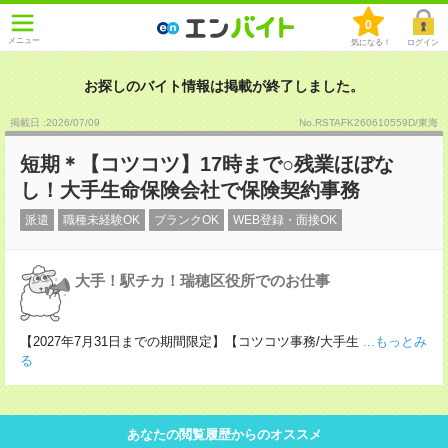
0
メニュー
気になる！
ログイン
お探しのバイト情報は掲載が終了しました。
掲載日 :2026
/
07
/
09
No.RSTAFK260610559D/東海
短期＊【コツコツ】17時まで○残業ほぼな
し！大手生命保険会社で保険契約事務
派遣
職種未経験OK
ブランクOK
WEB登録・面接OK
大手！駅チカ！瑞穂区役所でのお仕事
【2027年7月31日までの期間限定】【コツコツ事務/大手生
...もっとみ
る
あなたの閲覧履歴からのオススメ