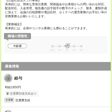
【公益社団法人での事務】
具体的には、簡単な受発注業務、関係協会やお客様からの問い合わせ対応、
配送対応、入金管理、報告書の誤字脱字や数字のチェック、製本、書類作成
に加えて、会議の日程調整や電話応対、セミナーの運営業務のお手伝い等の
庶務業務もお願いいたします。
【業務補足】
将来的には、企画やコンサル業務にも携わることができます。
職場の雰囲気
年齢層
20代
30
40
50
60
募集情報
給与
時給1850円
交通費別途支給あり
交通費支給
交通費