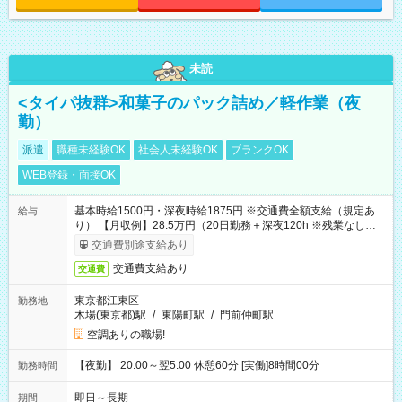
未読
<タイパ抜群>和菓子のパック詰め／軽作業（夜
勤）
派遣
職種未経験OK
社会人未経験OK
ブランクOK
WEB登録・面接OK
基本時給1500円・深夜時給1875円 ※交通費全額支給（規定あ
給与
り） 【月収例】28.5万円（20日勤務＋深夜120h ※残業なしの場
合）
交通費別途支給あり
交通費支給あり
交通費
東京都江東区
勤務地
木場(東京都)駅
/
東陽町駅
/
門前仲町駅
空調ありの職場!
【夜勤】 20:00～翌5:00 休憩60分 [実働]8時間00分
勤務時間
即日～長期
期間