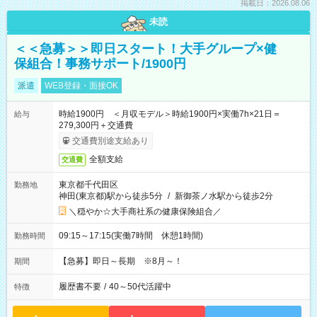
掲載日：2026.08.06
未読
＜＜急募＞＞即日スタート！大手グループ×健
保組合！事務サポート/1900円
派遣
WEB登録・面接OK
時給1900円 ＜月収モデル＞時給1900円×実働7h×21日＝
給与
279,300円＋交通費
交通費別途支給あり
全額支給
交通費
東京都千代田区
勤務地
神田(東京都)駅から徒歩5分
/
新御茶ノ水駅から徒歩2分
＼穏やか☆大手商社系の健康保険組合／
09:15～17:15(実働7時間 休憩1時間)
勤務時間
【急募】即日～長期 ※8月～！
期間
履歴書不要
/
40～50代活躍中
特徴