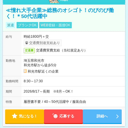
≪憧れ大手企業≫総務のオシゴト！のびのび働
く！＊50代活躍中
派遣
ブランクOK
WEB登録・面接OK
時給1800円＋交
給与
交通費別途支給あり
交通費実費支給（当社規定あり）
交通費
埼玉県和光市
勤務地
和光市駅から徒歩5分
和光市駅近くの企業
8:30～17:30
勤務時間
2026/8/17～長期 ※8月～OK！
期間
履歴書不要
/
40～50代活躍中
/
服装自由
特徴
気になる！
応募する
詳細へ