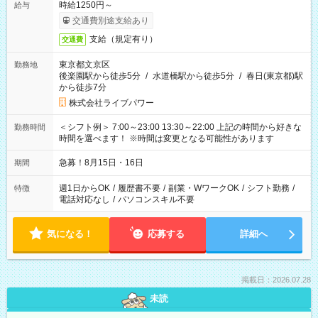
時給1250円～
給与
交通費別途支給あり
支給（規定有り）
交通費
東京都文京区
勤務地
後楽園駅から徒歩5分
/
水道橋駅から徒歩5分
/
春日(東京都)駅
から徒歩7分
株式会社ライブパワー
＜シフト例＞ 7:00～23:00 13:30～22:00 上記の時間から好きな
勤務時間
時間を選べます！ ※時間は変更となる可能性があります
急募！8月15日・16日
期間
週1日からOK
/
履歴書不要
/
副業・WワークOK
/
シフト勤務
/
特徴
電話対応なし
/
パソコンスキル不要
気になる！
応募する
詳細へ
掲載日：2026.07.28
未読