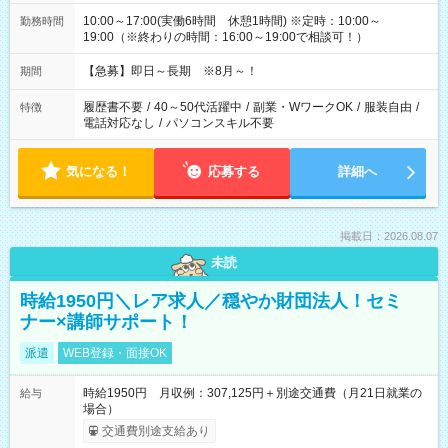
10:00～17:00(実働6時間 休憩1時間) ※定時：10:00～
勤務時間
19:00（※終わりの時間：16:00～19:00で相談可！）
【急募】即日～長期 ※8月～！
期間
履歴書不要
/
40～50代活躍中
/
副業・WワークOK
/
服装自由
/
特徴
電話対応なし
/
パソコンスキル不要
気になる！
応募する
詳細へ
掲載日：2026.08.07
未読
時給1950円＼レア求人／穏やか財団法人！セミ
ナー×講師サポート！
派遣
WEB登録・面接OK
時給1950円 月収例：307,125円＋別途交通費（月21日就業の
給与
場合）
交通費別途支給あり