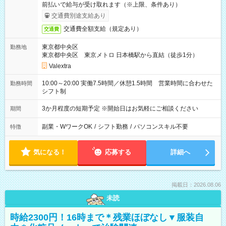
前払いで給与が受け取れます（※上限、条件あり）
交通費別途支給あり
交通費全額支給（規定あり）
交通費
東京都中央区
勤務地
東京都中央区 東京メトロ 日本橋駅から直結（徒歩1分）
Valextra
10:00～20:00 実働7.5時間／休憩1.5時間 営業時間に合わせた
勤務時間
シフト制
3か月程度の短期予定 ※開始日はお気軽にご相談ください
期間
副業・WワークOK
/
シフト勤務
/
パソコンスキル不要
特徴
気になる！
応募する
詳細へ
掲載日：2026.08.06
未読
時給2300円！16時まで＊残業ほぼなし▼服装自