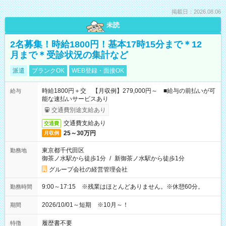
掲載日：2026.08.06
未読
2名募集！時給1800円！基本17時15分まで＊12
月まで＊受診状況の集計など
派遣
ブランクOK
WEB登録・面接OK
時給1800円＋交 【月収例】279,000円～ ■給与の前払いが可
給与
能な速払いサービスあり
交通費別途支給あり
交通費支給あり
交通費
25～30万円
月収例
東京都千代田区
勤務地
御茶ノ水駅から徒歩1分
/
新御茶ノ水駅から徒歩1分
グループ会社の経営管理会社
9:00～17:15 ※残業はほとんどありません。※休憩60分。
勤務時間
2026/10/01～短期 ※10月～！
期間
履歴書不要
特徴