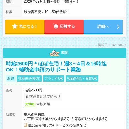
2026年09月上旬～長期 ※9月～！
期間
履歴書不要
/
40～50代活躍中
特徴
気になる！
応募する
詳細へ
掲載日：2026.08.07
未読
時給2600円＊ほぼ在宅！週3～4日＆16時迄
OK！補助金申請のサポート業務
派遣
職種未経験OK
ブランクOK
WEB登録・面接OK
時給2600円
給与
交通費別途支給あり
全額支給
交通費
東京都中央区
勤務地
八丁堀(東京都)駅から徒歩2分
/
茅場町駅から徒歩6分
建設業界向けのAIサービスの提供など