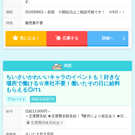
す。
2026/09/01～長期 ※開始日はご相談可能です！ ※9月～！
期間
履歴書不要
特徴
気になる！
応募する
詳細へ
未読
ちいさいかわいいキャラのイベントも！好きな
場所で働ける☆来社不要！働いたその日に給料
もらえる◎/T1
アルバイト
職種未経験OK
日給13,000円～
給与
＋交通費支給 ★交通費全額支給！ ┗案件により規定あり ★日払
いOK！（規定あり） ┗働いたその日に現金GET♪ お仕事後はコ
交通費別途支給あり
ンビニATMから 日払い分を引き落とせます！ 【試用期間】試
用期間なし
さいたま市大宮区
勤務地