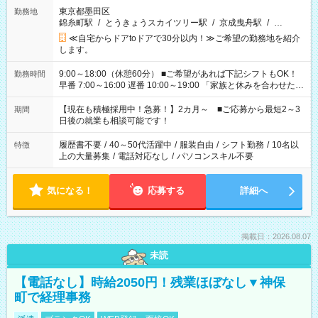
東京都墨田区
勤務地
錦糸町駅
/
とうきょうスカイツリー駅
/
京成曳舟駅
/
…
≪自宅からドアtoドアで30分以内！≫ご希望の勤務地を紹介
します。
9:00～18:00（休憩60分） ■ご希望があれば下記シフトもOK！
勤務時間
早番 7:00～16:00 遅番 10:00～19:00 「家族と休みを合わせた
い」 「余裕を持って夕飯の準備がしたい」 「できれば残業はし
たくない」 など、ご希望を教えてくださいね。 ※Wワーク希望
【現在も積極採用中！急募！】2カ月～ ■ご応募から最短2～3
期間
の方へ 今ご覧のお仕事で希望する勤務時間と、もう1つのお仕事
日後の就業も相談可能です！
の勤務時間。 合計で週40時間を超える場合は応募できません。
履歴書不要
/
40～50代活躍中
/
服装自由
/
シフト勤務
/
10名以
特徴
上の大量募集
/
電話対応なし
/
パソコンスキル不要
気になる！
応募する
詳細へ
掲載日：2026.08.07
未読
【電話なし】時給2050円！残業ほぼなし▼神保
町で経理事務