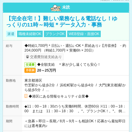
未読
【完全在宅！】難しい業務なし＆電話なし！ゆ
っくりの11時～時短＊データ入力・事務
派遣
職種未経験OK
ブランクOK
WEB登録・面接OK
◆時給1,700円＊日払い・週払いOK＊昇給あり♪【月収例】 ・約
給与
204,000円 （時給1,700円 × 実働6h × 20日）
交通費別途支給あり
◆全額支給 ＊家が少し遠くても安心！
交通費
20～25万円
月収例
東京都港区
勤務地
竹芝駅から徒歩2分
/
浜松町駅から徒歩4分
/
大門(東京都)駅か
ら徒歩5分
/
…
◆港区にある情報セキュリティ企業◆
◆11：00～18：30のうち実働6時間、休憩60分 ※11：00～18：
勤務時間
00 または 11：30～18：30 。*。ブランクOK！。*。 例え
ば前職が、 在宅/財団法人/事務/コールセンター/受付/販売/カフェ
スタッフ スイーツ販売/ホテルフロント/化粧品販売/など 様々な
＜急募＞即日～長期／8月～9月～も相談OK！応募から最短即日
期間
業界から入社して活躍されています♪
には選考案内♪