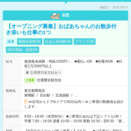
掲載日：2026.08.07
未読
【オープニング募集】おばあちゃんのお散歩付
き添いも仕事の1つ
派遣
職種未経験OK
社会人未経験OK
ブランクOK
WEB登録・面接OK
無資格未経験：時給1500円～ ■週払いOK ■扶養内OK ■日
給与
収1万2000円以上
交通費別途支給あり
交通費全額支給
交通費
東京都豊島区
勤務地
巣鴨駅
/
目白駅
/
北池袋駅
/
…
≪自宅からドアtoドアで30分以内！≫ご希望の勤務地を紹介
します。
9:00～18:00（休憩60分） ■ご希望があれば下記シフトもOK！
勤務時間
早番 7:00～16:00 遅番 10:00～19:00 夜勤 16:30～翌9:30 「家族
と休みを合わせたい」 「余裕を持って夕飯の準備がしたい」
「できれば残業はしたくない」 など、ご希望を教えてください