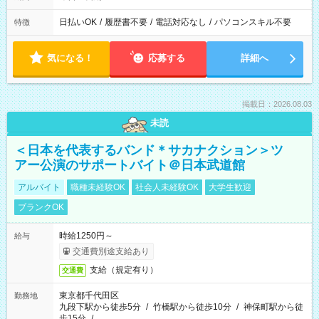
日払いOK
/
履歴書不要
/
電話対応なし
/
パソコンスキル不要
特徴
気になる！
応募する
詳細へ
掲載日：2026.08.03
未読
＜日本を代表するバンド＊サカナクション＞ツ
アー公演のサポートバイト＠日本武道館
アルバイト
職種未経験OK
社会人未経験OK
大学生歓迎
ブランクOK
時給1250円～
給与
交通費別途支給あり
支給（規定有り）
交通費
東京都千代田区
勤務地
九段下駅から徒歩5分
/
竹橋駅から徒歩10分
/
神保町駅から徒
歩15分
/
…