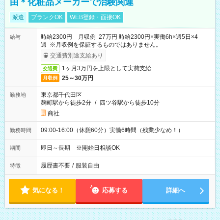
由＊化粧品メーカーで治験関連
派遣
ブランクOK
WEB登録・面接OK
時給2300円 月収例 27万円 時給2300円×実働6h×週5日×4
給与
週 ※月収例を保証するものではありません。
交通費別途支給あり
1ヶ月3万円を上限として実費支給
交通費
25～30万円
月収例
東京都千代田区
勤務地
麹町駅から徒歩2分
/
四ツ谷駅から徒歩10分
商社
09:00-16:00（休憩60分）実働6時間（残業少なめ！）
勤務時間
即日～長期 ※開始日相談OK
期間
履歴書不要
/
服装自由
特徴
気になる！
応募する
詳細へ