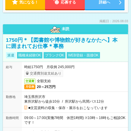
気になる！
応募する
詳細へ
掲載日：2026.08.03
未読
1750円＊【図書館や博物館が好きなかたへ】本
に囲まれてお仕事＊事務
派遣
職種未経験OK
ブランクOK
WEB登録・面接OK
時給1750円 月収例 245,000円
給与
交通費別途支給あり
全額支給
交通費
20～25万円
月収例
埼玉県所沢市
勤務地
東所沢駅から徒歩10分
/
所沢駅から民間バス12分
■文芸資料の収集・保存・展示をおこなっています
09:00～17:00(実働7時間 休憩1時間) ※10時～18時もご相談OK
勤務時間
です！