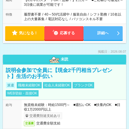
【8月中のスタートOK！急募！】2カ月～ ■ご応募から最短2～
期間
ね。 ※Wワーク希望の方へ 今ご覧のお仕事で希望する勤務時間
3日後に就業が可能です！
と、もう1つのお仕事の勤務時間。 合計で週40時間を超える場
合は応募できません。
履歴書不要
/
40～50代活躍中
/
服装自由
/
シフト勤務
/
10名以
特徴
上の大量募集
/
電話対応なし
/
パソコンスキル不要
気になる！
応募する
詳細へ
掲載日：2026.08.07
未読
説明会参加で全員に【現金2千円相当プレゼン
ト】生活のお手伝い
派遣
職種未経験OK
社会人未経験OK
ブランクOK
WEB登録・面接OK
無資格未経験：時給1500円～ ■週払いOK ■扶養内OK ■日
給与
収1万2000円以上
交通費別途支給あり
交通費全額支給
交通費