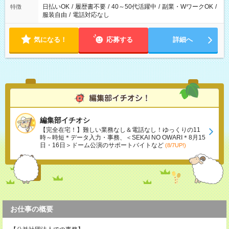
日払いOK
/
履歴書不要
/
40～50代活躍中
/
副業・WワークOK
/
特徴
服装自由
/
電話対応なし
気になる！
応募する
詳細へ
編集部イチオシ
【完全在宅！】難しい業務なし＆電話なし！ゆっくりの11
時～時短＊データ入力・事務、＜SEKAI NO OWARI＊8月15
日・16日＞ドーム公演のサポートバイトなど
(8/7UP!)
お仕事の概要