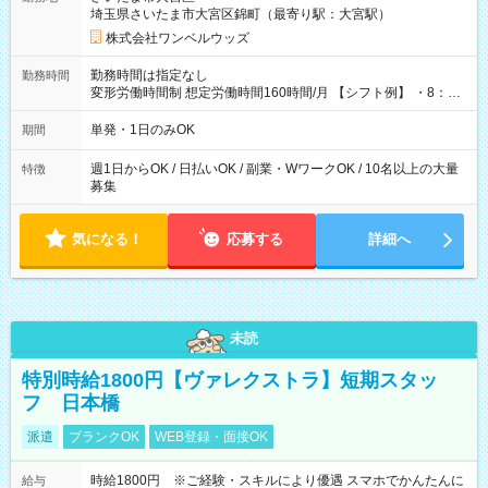
埼玉県さいたま市大宮区錦町（最寄り駅：大宮駅）
株式会社ワンベルウッズ
勤務時間は指定なし
勤務時間
変形労働時間制 想定労働時間160時間/月 【シフト例】 ・8：00
～21：00
単発・1日のみOK
期間
週1日からOK / 日払いOK / 副業・WワークOK / 10名以上の大量
特徴
募集
気になる！
応募する
詳細へ
未読
特別時給1800円【ヴァレクストラ】短期スタッ
フ 日本橋
派遣
ブランクOK
WEB登録・面接OK
時給1800円 ※ご経験・スキルにより優遇 スマホでかんたんに
給与