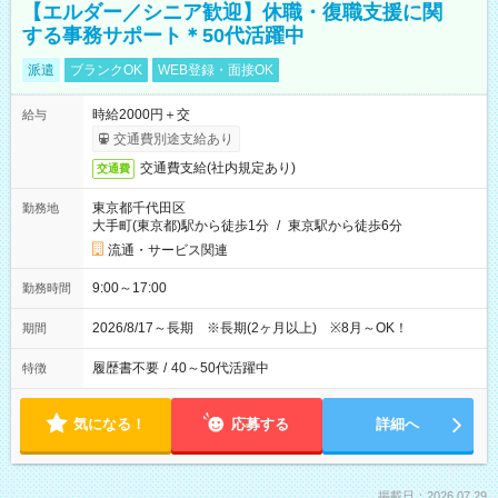
【エルダー／シニア歓迎】休職・復職支援に関
する事務サポート＊50代活躍中
派遣
ブランクOK
WEB登録・面接OK
時給2000円＋交
給与
交通費別途支給あり
交通費支給(社内規定あり)
交通費
東京都千代田区
勤務地
大手町(東京都)駅から徒歩1分
/
東京駅から徒歩6分
流通・サービス関連
9:00～17:00
勤務時間
2026/8/17～長期 ※長期(2ヶ月以上) ※8月～OK！
期間
履歴書不要
/
40～50代活躍中
特徴
気になる！
応募する
詳細へ
掲載日：2026.07.29