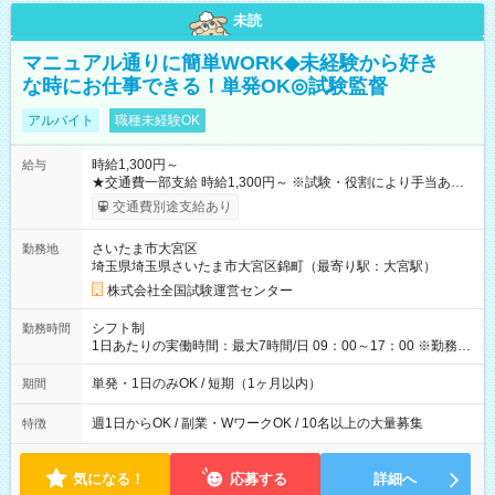
未読
マニュアル通りに簡単WORK◆未経験から好き
な時にお仕事できる！単発OK◎試験監督
アルバイト
職種未経験OK
時給1,300円～
給与
★交通費一部支給 時給1,300円～ ※試験・役割により手当あり
※勤務回数により昇給あり 【即給（前払い）オプションあ
交通費別途支給あり
り！】 希望される場合、勤務から1週間ほどで給与の一部を受け
取れます。 ※手数料418円がかかります。 【過去試験日の収入
さいたま市大宮区
勤務地
例】 ・河合塾模擬試験 8:30～17:30（休憩1時間） 時給1,300円
埼玉県埼玉県さいたま市大宮区錦町（最寄り駅：大宮駅）
×8時間＝日収10,400円＋交通費 ※当日の役割により時給＋100
円の場合あり ・国家試験 7:00～13:30（休憩なし） 時給1,300
株式会社全国試験運営センター
円（役割手当＋100円）×6時間＝日収8,400円＋交通費 【試用期
間】試用期間なし
シフト制
勤務時間
1日あたりの実働時間：最大7時間/日 09：00～17：00 ※勤務時
間は 試験により異なります。
単発・1日のみOK / 短期（1ヶ月以内）
期間
週1日からOK / 副業・WワークOK / 10名以上の大量募集
特徴
気になる！
応募する
詳細へ