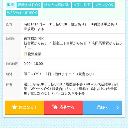
派遣
職種未経験OK
社会人未経験OK
大学生歓迎
ブランクOK
WEB登録・面接OK
時給1414円～ ▼日払いOK（規定あり） ■初勤務手当あり
給与
※規定による
東京都新宿区
勤務地
新宿駅から徒歩
/
新宿三丁目駅から徒歩
/
高田馬場駅から徒歩
/
…
物流企業
9:00～18:00
勤務時間
即日～OK！ 1日～働けます＾＾（規定あり）
期間
週1日からOK
/
日払いOK
/
履歴書不要
/
40～50代活躍中
/
副
特徴
業・WワークOK
/
服装自由
/
シフト勤務
/
10名以上の大量募
集
/
電話対応なし
/
パソコンスキル不要
気になる！
応募する
詳細へ