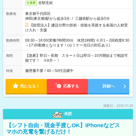
全額支給
交通費
東京都千代田区
勤務地
神田(東京都)駅から徒歩3分
/
三越前駅から徒歩5分
【財団法人】建設分野の技術・技能を実践する各国の人材受
け入れ・支援
09:30～18:00(実働7時間30分 休憩1時間) ※月1～2回程度8:30
勤務時間
～17:00勤務となります！(セミナー当日の対応あり)
【急募】即日～長期 スタート日は即日～10月開始まで相談可
期間
能です！ ※8月～！
履歴書不要
/
40～50代活躍中
特徴
気になる！
応募する
詳細へ
掲載日：2026.07.30
未読
【シフト自由・現金手渡しOK】iPhoneなどス
マホの充電を繋げるだけ！