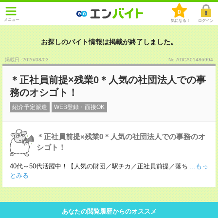
0
メニュー
気になる！
ログイン
お探しのバイト情報は掲載が終了しました。
掲載日 :2026
/
08
/
03
No.ADCA01486994
＊正社員前提×残業0＊人気の社団法人での事
務のオシゴト！
紹介予定派遣
WEB登録・面接OK
＊正社員前提×残業0＊人気の社団法人での事務のオ
シゴト！
40代～50代活躍中！【人気の財団／駅チカ／正社員前提／落ち
...もっ
とみる
あなたの閲覧履歴からのオススメ