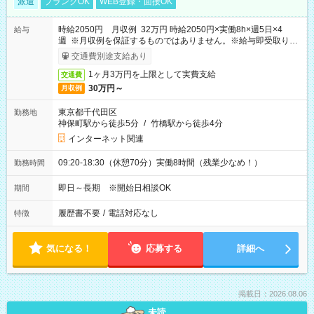
派遣
ブランクOK
WEB登録・面接OK
時給2050円 月収例 32万円 時給2050円×実働8h×週5日×4
給与
週 ※月収例を保証するものではありません。※給与即受取りサ
ービス利用可（利用条件有）
交通費別途支給あり
1ヶ月3万円を上限として実費支給
交通費
30万円～
月収例
東京都千代田区
勤務地
神保町駅から徒歩5分
/
竹橋駅から徒歩4分
インターネット関連
09:20-18:30（休憩70分）実働8時間（残業少なめ！）
勤務時間
即日～長期 ※開始日相談OK
期間
履歴書不要
/
電話対応なし
特徴
気になる！
応募する
詳細へ
掲載日：2026.08.06
未読