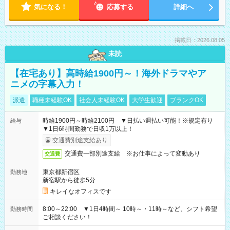
気になる！
応募する
詳細へ
掲載日：2026.08.05
未読
【在宅あり】高時給1900円～！海外ドラマやア
ニメの字幕入力！
派遣
職種未経験OK
社会人未経験OK
大学生歓迎
ブランクOK
時給1900円～時給2100円 ▼日払い週払い可能！※規定有り
給与
▼1日6時間勤務で日収1万以上！
交通費別途支給あり
交通費一部別途支給 ※お仕事によって変動あり
交通費
東京都新宿区
勤務地
新宿駅から徒歩5分
キレイなオフィスです
8:00～22:00 ▼1日4時間～ 10時～・11時～など、シフト希望
勤務時間
ご相談ください！