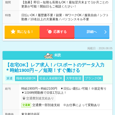
【急募】即日～短期も長期もOK！最短翌月末まで 1か月ごとの
期間
更新が可能！開始日もご相談ください！
日払いOK
/
履歴書不要
/
副業・WワークOK
/
服装自由
/
シフト
特徴
勤務
/
10名以上の大量募集
/
パソコンスキル不要
気になる！
応募する
詳細へ
掲載日：2026.08.05
未読
【在宅OK】レア求人！パスポートのデータ入力
＊時給1900円～／短期！すぐ働ける
派遣
職種未経験OK
社会人未経験OK
大学生歓迎
ブランクOK
時給1900円～時給2100円 ▼日払い週払い可能！※規定有り
給与
▼1日6時間勤務で日収1万以上！
交通費別途支給あり
交通費一部別途支給 ※お仕事によって変動あり
交通費
東京都渋谷区
勤務地