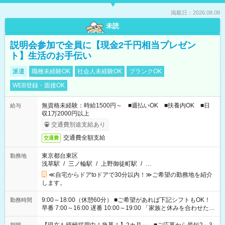
掲載日：2026.08.08
未読
説明会参加で全員に【現金2千円相当プレゼン
ト】生活のお手伝い
派遣
職種未経験OK
社会人未経験OK
ブランクOK
WEB登録・面接OK
無資格未経験：時給1500円～ ■週払いOK ■扶養内OK ■日
給与
収1万2000円以上
交通費別途支給あり
交通費全額支給
交通費
東京都台東区
勤務地
浅草駅
/
三ノ輪駅
/
上野御徒町駅
/
…
≪自宅からドアtoドアで30分以内！≫ご希望の勤務地を紹介
します。
9:00～18:00（休憩60分） ■ご希望があれば下記シフトもOK！
勤務時間
早番 7:00～16:00 遅番 10:00～19:00 「家族と休みを合わせた
い」 「余裕を持って夕飯の準備がしたい」 「できれば残業はし
たくない」 など、ご希望を教えてくださいね。 ※Wワーク希望