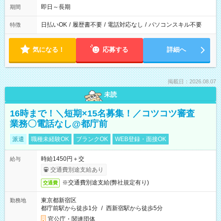
即日～長期
期間
日払いOK
/
履歴書不要
/
電話対応なし
/
パソコンスキル不要
特徴
気になる！
応募する
詳細へ
掲載日：2026.08.07
未読
16時まで！＼短期×15名募集！／コツコツ審査
業務〇電話なし@都庁前
派遣
職種未経験OK
ブランクOK
WEB登録・面接OK
時給1450円＋交
給与
交通費別途支給あり
※交通費別途支給(弊社規定有り)
交通費
東京都新宿区
勤務地
都庁前駅から徒歩1分
/
西新宿駅から徒歩5分
官公庁・関連団体