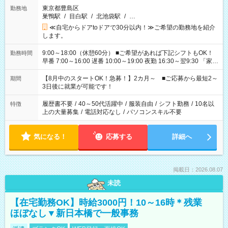
東京都豊島区
勤務地
巣鴨駅
/
目白駅
/
北池袋駅
/
…
≪自宅からドアtoドアで30分以内！≫ご希望の勤務地を紹介
します。
9:00～18:00（休憩60分） ■ご希望があれば下記シフトもOK！
勤務時間
早番 7:00～16:00 遅番 10:00～19:00 夜勤 16:30～翌9:30 「家族
と休みを合わせたい」 「余裕を持って夕飯の準備がしたい」
「できれば残業はしたくない」 など、ご希望を教えてください
【8月中のスタートOK！急募！】2カ月～ ■ご応募から最短2～
期間
ね。 ※Wワーク希望の方へ 今ご覧のお仕事で希望する勤務時間
3日後に就業が可能です！
と、もう1つのお仕事の勤務時間。 合計で週40時間を超える場
合は応募できません。
履歴書不要
/
40～50代活躍中
/
服装自由
/
シフト勤務
/
10名以
特徴
上の大量募集
/
電話対応なし
/
パソコンスキル不要
気になる！
応募する
詳細へ
掲載日：2026.08.07
未読
【在宅勤務OK】時給3000円！10～16時＊残業
ほぼなし▼新日本橋で一般事務