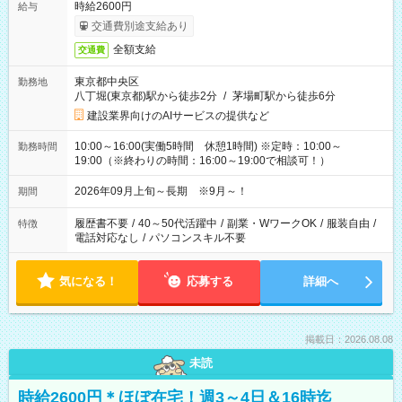
時給2600円
給与
交通費別途支給あり
全額支給
交通費
東京都中央区
勤務地
八丁堀(東京都)駅から徒歩2分
/
茅場町駅から徒歩6分
建設業界向けのAIサービスの提供など
10:00～16:00(実働5時間 休憩1時間) ※定時：10:00～
勤務時間
19:00（※終わりの時間：16:00～19:00で相談可！）
2026年09月上旬～長期 ※9月～！
期間
履歴書不要
/
40～50代活躍中
/
副業・WワークOK
/
服装自由
/
特徴
電話対応なし
/
パソコンスキル不要
気になる！
応募する
詳細へ
掲載日：2026.08.08
未読
時給2600円＊ほぼ在宅！週3～4日＆16時迄