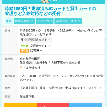
時給1850円＊返却済みICカードと貸出カードの
管理など入館対応などの受付！
派遣
職種未経験OK
ブランクOK
WEB登録・面接OK
時給1850円＋交 【月収例】403,916円～ ■給与の前払いが可
給与
能な速払いサービスあり
交通費別途支給あり
交通費支給あり
交通費
30万円～
月収例
東京都千代田区
勤務地
飯田橋駅から徒歩1分
/
九段下駅から徒歩14分
ビル管理会社
8:20～18:40 ※休憩計100分。シフト制で表記のうち実働7時間
勤務時間
30分です。
【急募】即日～長期 ※開始日はご相談可能です！ ※8月～！
期間
履歴書不要
特徴