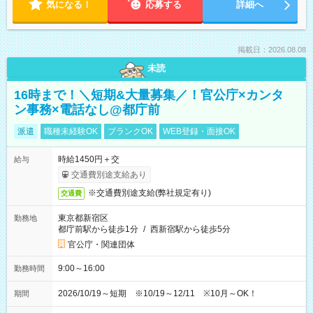
気になる！
応募する
詳細へ
掲載日：2026.08.08
未読
16時まで！＼短期&大量募集／！官公庁×カンタ
ン事務×電話なし@都庁前
派遣
職種未経験OK
ブランクOK
WEB登録・面接OK
時給1450円＋交
給与
交通費別途支給あり
※交通費別途支給(弊社規定有り)
交通費
東京都新宿区
勤務地
都庁前駅から徒歩1分
/
西新宿駅から徒歩5分
官公庁・関連団体
9:00～16:00
勤務時間
2026/10/19～短期 ※10/19～12/11 ※10月～OK！
期間