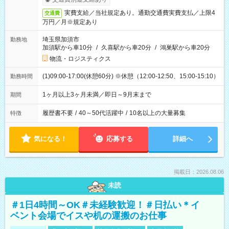
実費支給／当社規定あり。通勤交通費実費支払／上限4
交通費
万円／月※規定あり
埼玉県加須市
勤務地
加須駅から車10分
/
久喜駅から車20分
/
鴻巣駅から車20分
物流・ロジスティクス
(1)09:00-17:00(休憩60分) ※休憩（12:00-12:50、15:00-15:10）
勤務時間
1ヶ月以上3ヶ月未満／即日～9月末まで
期間
履歴書不要
/
40～50代活躍中
/
10名以上の大量募集
特徴
気になる！
応募する
詳細へ
掲載日：2026.08.06
未読
＃1日4時間～OK＃未経験歓迎！＃日払い＊イ
ベント会場でイスや机の運搬のお仕事