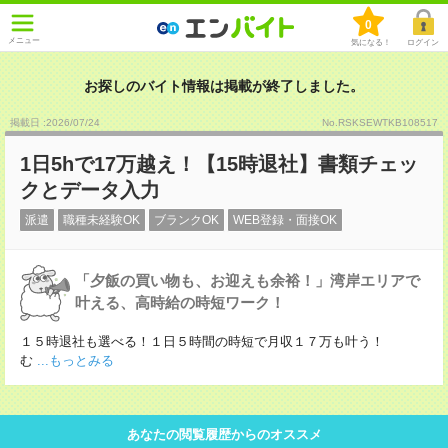
0
メニュー
気になる！
ログイン
お探しのバイト情報は掲載が終了しました。
掲載日 :2026
/
07
/
24
No.RSKSEWTKB108517
1日5hで17万越え！【15時退社】書類チェッ
クとデータ入力
派遣
職種未経験OK
ブランクOK
WEB登録・面接OK
「夕飯の買い物も、お迎えも余裕！」湾岸エリアで
叶える、高時給の時短ワーク！
１５時退社も選べる！１日５時間の時短で月収１７万も叶う！
む
...もっとみる
あなたの閲覧履歴からのオススメ