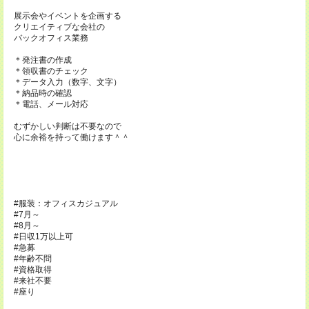
展示会やイベントを企画する
クリエイティブな会社の
バックオフィス業務
＊発注書の作成
＊領収書のチェック
＊データ入力（数字、文字）
＊納品時の確認
＊電話、メール対応
むずかしい判断は不要なので
心に余裕を持って働けます＾＾
#服装：オフィスカジュアル
#7月～
#8月～
#日収1万以上可
#急募
#年齢不問
#資格取得
#来社不要
#座り