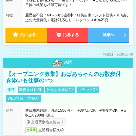
【現在も積極採用中！急募！】2カ月～ ■ご応募から最短2～3
期間
の方へ 今ご覧のお仕事で希望する勤務時間と、もう1つのお仕事
日後の就業も相談可能です！
の勤務時間。 合計で週40時間を超える場合は応募できません。
履歴書不要
/
40～50代活躍中
/
服装自由
/
シフト勤務
/
10名以
特徴
上の大量募集
/
電話対応なし
/
パソコンスキル不要
気になる！
応募する
詳細へ
掲載日：2026.08.08
未読
【オープニング募集】おばあちゃんのお散歩付
き添いも仕事の1つ
派遣
職種未経験OK
社会人未経験OK
ブランクOK
WEB登録・面接OK
無資格未経験：時給1500円～ ■週払いOK ■扶養内OK ■日
給与
収1万2000円以上
交通費別途支給あり
交通費全額支給
交通費