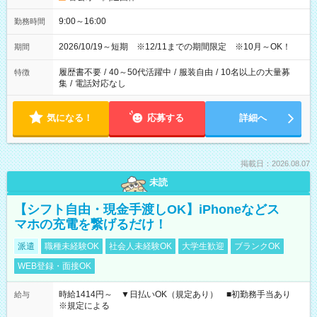
9:00～16:00
勤務時間
2026/10/19～短期 ※12/11までの期間限定 ※10月～OK！
期間
履歴書不要
/
40～50代活躍中
/
服装自由
/
10名以上の大量募
特徴
集
/
電話対応なし
気になる！
応募する
詳細へ
掲載日：2026.08.07
未読
【シフト自由・現金手渡しOK】iPhoneなどス
マホの充電を繋げるだけ！
派遣
職種未経験OK
社会人未経験OK
大学生歓迎
ブランクOK
WEB登録・面接OK
時給1414円～ ▼日払いOK（規定あり） ■初勤務手当あり
給与
※規定による