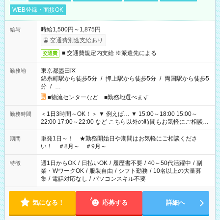
WEB登録・面接OK
時給1,500円～1,875円
給与
交通費別途支給あり
■ 交通費規定内支給 ※派遣先による
交通費
東京都墨田区
勤務地
錦糸町駅から徒歩5分
/
押上駅から徒歩5分
/
両国駅から徒歩5
分
/
…
■物流センターなど ■勤務地選べます
＜1日3時間～OK！＞ ▼ 例えば… ▼ 15:00～18:00 15:00～
勤務時間
22:00 17:00～22:00 など こちら以外の時間もお気軽にご相談く
ださい！
単発1日～！ ★勤務開始日や期間はお気軽にご相談くださ
期間
い！ ＃8月～ ＃9月～
週1日からOK
/
日払いOK
/
履歴書不要
/
40～50代活躍中
/
副
特徴
業・WワークOK
/
服装自由
/
シフト勤務
/
10名以上の大量募
集
/
電話対応なし
/
パソコンスキル不要
気になる！
応募する
詳細へ