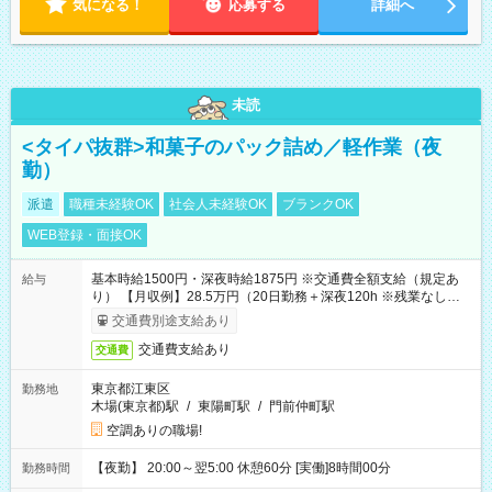
気になる！
応募する
詳細へ
未読
<タイパ抜群>和菓子のパック詰め／軽作業（夜
勤）
派遣
職種未経験OK
社会人未経験OK
ブランクOK
WEB登録・面接OK
基本時給1500円・深夜時給1875円 ※交通費全額支給（規定あ
給与
り） 【月収例】28.5万円（20日勤務＋深夜120h ※残業なしの場
合）
交通費別途支給あり
交通費支給あり
交通費
東京都江東区
勤務地
木場(東京都)駅
/
東陽町駅
/
門前仲町駅
空調ありの職場!
【夜勤】 20:00～翌5:00 休憩60分 [実働]8時間00分
勤務時間