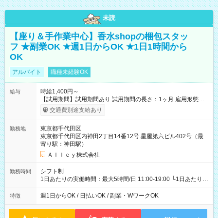
未読
【座り＆手作業中心】香水shopの梱包スタッ
フ ★副業OK ★週1日からOK ★1日1時間から
OK
アルバイト
職種未経験OK
時給1,400円～
給与
【試用期間】試用期間あり 試用期間の長さ：1ヶ月 雇用形態、
給与は本採用時と同じです。
交通費別途支給あり
東京都千代田区
勤務地
東京都千代田区内神田2丁目14番12号 星屋第六ビル402号（最
寄り駅：神田駅）
Ａｌｌｅｙ株式会社
シフト制
勤務時間
1日あたりの実働時間：最大5時間/日 11:00-19:00 └1日あたりの
実働時間：1-5時間 └上記の時間帯内であれば、いつでも勤務可
能！ └平日・土曜日の中で、お好きな曜日でご勤務いただけま
週1日からOK / 日払いOK / 副業・WワークOK
特徴
す！ 【シフト例】 ・11:00～14:00 ・16:30～19:00 ・13:00～
18:00 などのように、自由な働き方が可能なお仕事です！