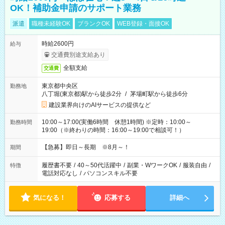
OK！補助金申請のサポート業務
派遣
職種未経験OK
ブランクOK
WEB登録・面接OK
時給2600円
給与
交通費別途支給あり
全額支給
交通費
東京都中央区
勤務地
八丁堀(東京都)駅から徒歩2分
/
茅場町駅から徒歩6分
建設業界向けのAIサービスの提供など
10:00～17:00(実働6時間 休憩1時間) ※定時：10:00～
勤務時間
19:00（※終わりの時間：16:00～19:00で相談可！）
【急募】即日～長期 ※8月～！
期間
履歴書不要
/
40～50代活躍中
/
副業・WワークOK
/
服装自由
/
特徴
電話対応なし
/
パソコンスキル不要
気になる！
応募する
詳細へ