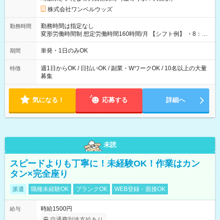
株式会社ワンベルウッズ
勤務時間は指定なし
勤務時間
変形労働時間制 想定労働時間160時間/月 【シフト例】 ・8：00
～21：00
単発・1日のみOK
期間
週1日からOK / 日払いOK / 副業・WワークOK / 10名以上の大量
特徴
募集
気になる！
応募する
詳細へ
未読
スピードよりも丁寧に！未経験OK！作業はカン
タン×完全座り
派遣
職種未経験OK
ブランクOK
WEB登録・面接OK
時給1500円
給与
交通費別途支給あり