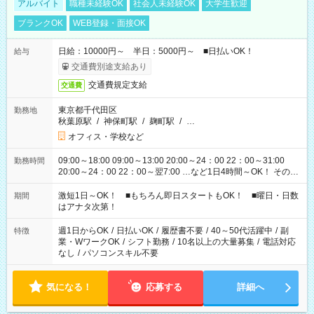
アルバイト
職種未経験OK
社会人未経験OK
大学生歓迎
ブランクOK
WEB登録・面接OK
日給：10000円～ 半日：5000円～ ■日払いOK！
給与
交通費別途支給あり
交通費規定支給
交通費
東京都千代田区
勤務地
秋葉原駅
/
神保町駅
/
麹町駅
/
…
オフィス・学校など
09:00～18:00 09:00～13:00 20:00～24：00 22：00～31:00
勤務時間
20:00～24：00 22：00～翌7:00 …など1日4時間～OK！ その他
シフトもございます！ お気軽にご相談ください！
激短1日～OK！ ■もちろん即日スタートもOK！ ■曜日・日数
期間
はアナタ次第！
週1日からOK
/
日払いOK
/
履歴書不要
/
40～50代活躍中
/
副
特徴
業・WワークOK
/
シフト勤務
/
10名以上の大量募集
/
電話対応
なし
/
パソコンスキル不要
気になる！
応募する
詳細へ