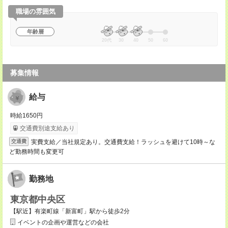
職場の雰囲気
年齢層
20代
30
40
50
60
募集情報
給与
時給1650円
交通費別途支給あり
実費支給／当社規定あり。交通費支給！ラッシュを避けて10時～な
交通費
ど勤務時間も変更可
勤務地
東京都中央区
【駅近】有楽町線「新富町」駅から徒歩2分
イベントの企画や運営などの会社