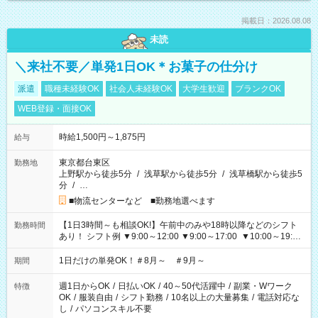
掲載日：2026.08.08
未読
＼来社不要／単発1日OK＊お菓子の仕分け
派遣
職種未経験OK
社会人未経験OK
大学生歓迎
ブランクOK
WEB登録・面接OK
時給1,500円～1,875円
給与
東京都台東区
勤務地
上野駅から徒歩5分
/
浅草駅から徒歩5分
/
浅草橋駅から徒歩5
分
/
…
■物流センターなど ■勤務地選べます
【1日3時間～も相談OK!】午前中のみや18時以降などのシフト
勤務時間
あり！ シフト例 ▼9:00～12:00 ▼9:00～17:00 ▼10:00～19:00
▼18:00～21:00
1日だけの単発OK！＃8月～ ＃9月～
期間
週1日からOK
/
日払いOK
/
40～50代活躍中
/
副業・Wワーク
特徴
OK
/
服装自由
/
シフト勤務
/
10名以上の大量募集
/
電話対応な
し
/
パソコンスキル不要