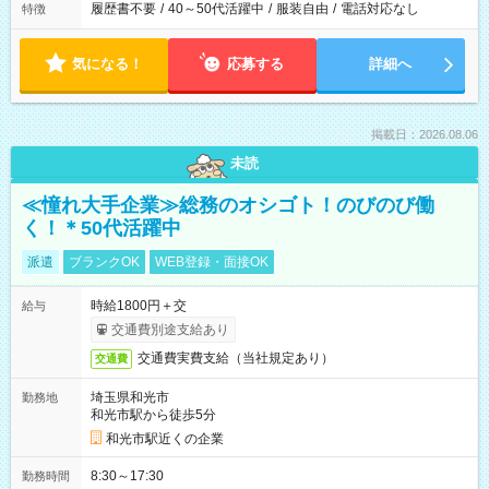
履歴書不要
/
40～50代活躍中
/
服装自由
/
電話対応なし
特徴
気になる！
応募する
詳細へ
掲載日：2026.08.06
未読
≪憧れ大手企業≫総務のオシゴト！のびのび働
く！＊50代活躍中
派遣
ブランクOK
WEB登録・面接OK
時給1800円＋交
給与
交通費別途支給あり
交通費実費支給（当社規定あり）
交通費
埼玉県和光市
勤務地
和光市駅から徒歩5分
和光市駅近くの企業
8:30～17:30
勤務時間