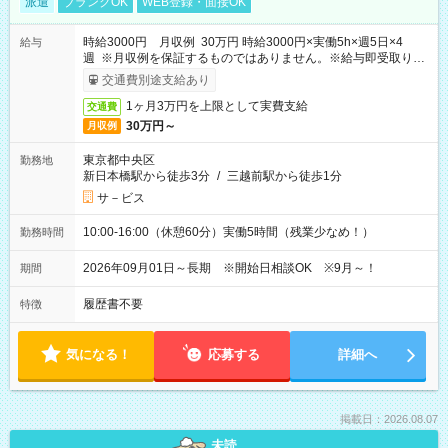
派遣
ブランクOK
WEB登録・面接OK
時給3000円 月収例 30万円 時給3000円×実働5h×週5日×4
給与
週 ※月収例を保証するものではありません。※給与即受取りサ
ービス利用可（利用条件有）
交通費別途支給あり
1ヶ月3万円を上限として実費支給
交通費
30万円～
月収例
東京都中央区
勤務地
新日本橋駅から徒歩3分
/
三越前駅から徒歩1分
サ－ビス
10:00-16:00（休憩60分）実働5時間（残業少なめ！）
勤務時間
2026年09月01日～長期 ※開始日相談OK ※9月～！
期間
履歴書不要
特徴
気になる！
応募する
詳細へ
掲載日：2026.08.07
未読