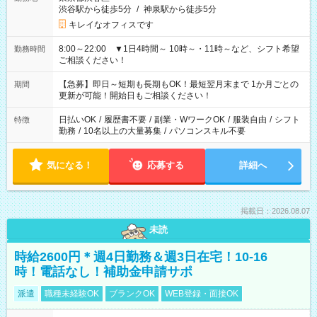
渋谷駅から徒歩5分
/
神泉駅から徒歩5分
キレイなオフィスです
8:00～22:00 ▼1日4時間～ 10時～・11時～など、シフト希望
勤務時間
ご相談ください！
【急募】即日～短期も長期もOK！最短翌月末まで 1か月ごとの
期間
更新が可能！開始日もご相談ください！
日払いOK
/
履歴書不要
/
副業・WワークOK
/
服装自由
/
シフト
特徴
勤務
/
10名以上の大量募集
/
パソコンスキル不要
気になる！
応募する
詳細へ
掲載日：2026.08.07
未読
時給2600円＊週4日勤務＆週3日在宅！10-16
時！電話なし！補助金申請サポ
派遣
職種未経験OK
ブランクOK
WEB登録・面接OK