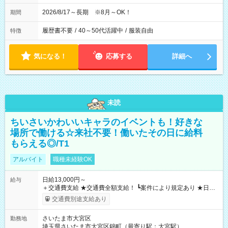
2026/8/17～長期 ※8月～OK！
期間
履歴書不要
/
40～50代活躍中
/
服装自由
特徴
気になる！
応募する
詳細へ
未読
ちいさいかわいいキャラのイベントも！好きな
場所で働ける☆来社不要！働いたその日に給料
もらえる◎/T1
アルバイト
職種未経験OK
日給13,000円～
給与
＋交通費支給 ★交通費全額支給！ ┗案件により規定あり ★日払
いOK！（規定あり） ┗働いたその日に現金GET♪ お仕事後はコ
交通費別途支給あり
ンビニATMから 日払い分を引き落とせます！ 【試用期間】試
用期間なし
さいたま市大宮区
勤務地
埼玉県さいたま市大宮区錦町（最寄り駅：大宮駅）