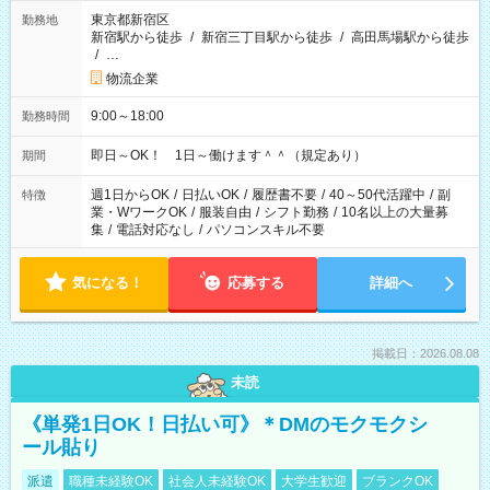
東京都新宿区
勤務地
新宿駅から徒歩
/
新宿三丁目駅から徒歩
/
高田馬場駅から徒歩
/
…
物流企業
9:00～18:00
勤務時間
即日～OK！ 1日～働けます＾＾（規定あり）
期間
週1日からOK
/
日払いOK
/
履歴書不要
/
40～50代活躍中
/
副
特徴
業・WワークOK
/
服装自由
/
シフト勤務
/
10名以上の大量募
集
/
電話対応なし
/
パソコンスキル不要
気になる！
応募する
詳細へ
掲載日：2026.08.08
未読
《単発1日OK！日払い可》＊DMのモクモクシ
ール貼り
派遣
職種未経験OK
社会人未経験OK
大学生歓迎
ブランクOK