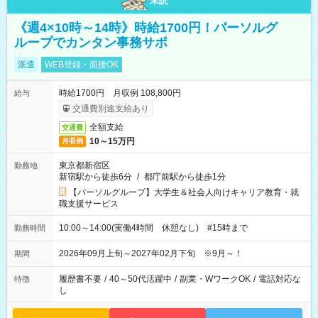
未読
《週4×10時～14時》時給1700円！パーソルグ
ループでカンタン事務サポ
派遣
WEB登録・面接OK
時給1700円 月収例 108,800円
給与
交通費別途支給あり
全額支給
交通費
10～15万円
月収例
東京都新宿区
勤務地
新宿駅から徒歩6分
/
都庁前駅から徒歩1分
【パーソルグループ】大学生＆社会人向けキャリア教育・就
職支援サービス
10:00～14:00(実働4時間 休憩なし) #15時まで
勤務時間
2026年09月上旬～2027年02月下旬 ※9月～！
期間
履歴書不要
/
40～50代活躍中
/
副業・WワークOK
/
電話対応な
特徴
し