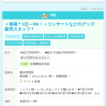
掲載日：2026.08.07
未読
＜単発＊1日～OK！＞コンサートなどのグッズ
販売スタッフ＊
アルバイト
職種未経験OK
社会人未経験OK
大学生歓迎
ブランクOK
WEB登録・面接OK
日給1万5000円～ ■最大で日給2万8500円！
給与
交通費別途支給あり
交通費規定支給
交通費
横浜市西区
勤務地
横浜駅
/
みなとみらい駅
/
西横浜駅
/
…
イベント会場
＜シフト例＞ いろいろなシフトで働けます！ ■7:00-24:00
勤務時間
■8:00-21:00 ■9:00-21:00 ■18:00-翌7:00 ■20:30-翌11:00 など
単発1日～OK!
期間