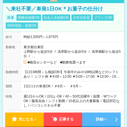
＼来社不要／単発1日OK＊お菓子の仕分け
派遣
職種未経験OK
社会人未経験OK
大学生歓迎
ブランクOK
WEB登録・面接OK
時給1,500円～1,875円
給与
東京都台東区
勤務地
上野駅から徒歩5分
/
浅草駅から徒歩5分
/
浅草橋駅から徒歩5
分
/
…
■物流センターなど ■勤務地選べます
【1日3時間～も相談OK!】午前中のみや18時以降などのシフト
勤務時間
あり！ シフト例 ▼9:00～12:00 ▼9:00～17:00 ▼10:00～19:00
▼18:00～21:00
1日だけの単発OK！＃8月～ ＃9月～
期間
週1日からOK
/
日払いOK
/
40～50代活躍中
/
副業・Wワーク
特徴
OK
/
服装自由
/
シフト勤務
/
10名以上の大量募集
/
電話対応な
し
/
パソコンスキル不要
気になる！
応募する
詳細へ