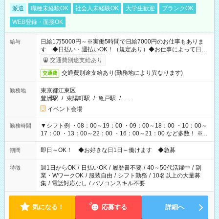
派遣
職種未経験OK
社会人未経験OK
大学生歓迎
ブランクOK
WEB登録・面接OK
日給1万5000円～※実働5時間で日給7000円のお仕事もありま
給与
す ◆日払い・週払いOK！（規定あり）◆お仕事によって日給
も異なります
交通費別途支給あり
交通費別途支給あり(勤務地により異なります)
交通費
東京都江東区
勤務地
豊洲駅
/
東陽町駅
/
亀戸駅
/
…
イベント会場
▼シフト例 ・08：00～19：00 ・09：00～18：00 ・10：00～
勤務時間
17：00 ・13：00～22：00 ・16：00～21：00 など多数！ ※お
仕事により勤務時間が異なります
即日～OK！ ◆お好きな日1日～働けます ◆急募
期間
週1日からOK
/
日払いOK
/
履歴書不要
/
40～50代活躍中
/
副
特徴
業・WワークOK
/
服装自由
/
シフト勤務
/
10名以上の大量募
集
/
電話対応なし
/
パソコンスキル不要
気になる！
応募する
詳細へ