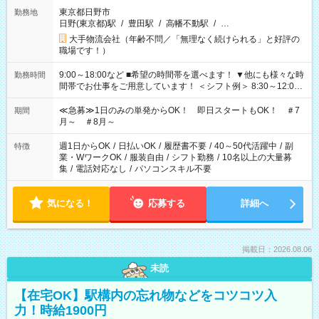
東京都日野市
勤務地
日野(東京都)駅
/
豊田駅
/
高幡不動駅
/
…
大手物流会社（年齢不問／「無理なく続けられる」と好評の
職場です！）
9:00～18:00など ■希望の時間帯を選べます！ ▼他にも様々な時
勤務時間
間帯でお仕事をご用意しています！ ＜シフト例＞ 8:30～12:00
17:00～22:00 13:00～22:00 22:00～翌6:00 など
≪急募≫1日のみの単発からOK！ 即日スタートもOK！ ＃7
期間
月～ ＃8月～
週1日からOK
/
日払いOK
/
履歴書不要
/
40～50代活躍中
/
副
特徴
業・WワークOK
/
服装自由
/
シフト勤務
/
10名以上の大量募
集
/
電話対応なし
/
パソコンスキル不要
気になる！
応募する
詳細へ
掲載日：2026.08.06
未読
【在宅OK】駅構内の忘れ物などをコツコツ入
力！時給1900円