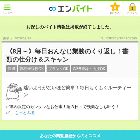
0
メニュー
気になる！
ログイン
お探しのバイト情報は掲載が終了しました。
掲載日 :2026
/
07
/
14
No.RSKSEWTKB108260
《8月～》毎日おんなじ業務のくり返し！書
類の仕分け＆スキャン
派遣
職種未経験OK
ブランクOK
WEB登録・面接OK
迷いようがないほど簡単！毎日もくもくルーティー
ン
✅年内限定のカンタンなお仕事！週３日～で残業なしも叶う！
✅
...もっとみる
あなたの閲覧履歴からのオススメ