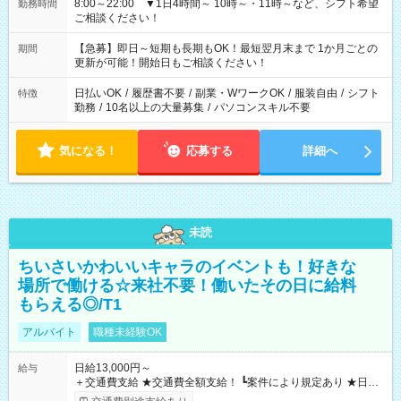
8:00～22:00 ▼1日4時間～ 10時～・11時～など、シフト希望
勤務時間
ご相談ください！
【急募】即日～短期も長期もOK！最短翌月末まで 1か月ごとの
期間
更新が可能！開始日もご相談ください！
日払いOK
/
履歴書不要
/
副業・WワークOK
/
服装自由
/
シフト
特徴
勤務
/
10名以上の大量募集
/
パソコンスキル不要
気になる！
応募する
詳細へ
未読
ちいさいかわいいキャラのイベントも！好きな
場所で働ける☆来社不要！働いたその日に給料
もらえる◎/T1
アルバイト
職種未経験OK
日給13,000円～
給与
＋交通費支給 ★交通費全額支給！ ┗案件により規定あり ★日払
いOK！（規定あり） ┗働いたその日に現金GET♪ お仕事後はコ