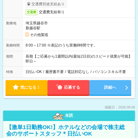
交通費別途支給あり
交通費支給有り
交通費
埼玉県越谷市
勤務地
新越谷駅
その他製造
8:00～17:00 ※表記のうち実働8時間です。
勤務時間
長期【ご応募から1週間以内(最短2日目)のスピード就業が可能】
期間
即日～
日払いOK
/
履歴書不要
/
電話対応なし
/
パソコンスキル不要
特徴
気になる！
応募する
詳細へ
掲載日：2026.08.06
未読
【激単1日勤務OK!】ホテルなどの会場で株主総
会のサポートスタッフ＊日払いOK