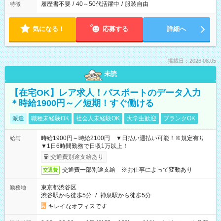
履歴書不要
/
40～50代活躍中
/
服装自由
特徴
気になる！
応募する
詳細へ
掲載日：2026.08.05
未読
【在宅OK】レア求人！パスポートのデータ入力
＊時給1900円～／短期！すぐ働ける
派遣
職種未経験OK
社会人未経験OK
大学生歓迎
ブランクOK
時給1900円～時給2100円 ▼日払い週払い可能！※規定有り
給与
▼1日6時間勤務で日収1万以上！
交通費別途支給あり
交通費一部別途支給 ※お仕事によって変動あり
交通費
東京都渋谷区
勤務地
渋谷駅から徒歩5分
/
神泉駅から徒歩5分
キレイなオフィスです