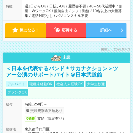
週1日からOK
/
日払いOK
/
履歴書不要
/
40～50代活躍中
/
副
特徴
業・WワークOK
/
服装自由
/
シフト勤務
/
10名以上の大量募
集
/
電話対応なし
/
パソコンスキル不要
気になる！
応募する
詳細へ
掲載日：2026.08.03
未読
＜日本を代表するバンド＊サカナクション＞ツ
アー公演のサポートバイト＠日本武道館
アルバイト
職種未経験OK
社会人未経験OK
大学生歓迎
ブランクOK
時給1250円～
給与
交通費別途支給あり
支給（規定有り）
交通費
東京都千代田区
勤務地