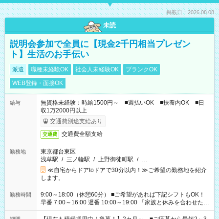
掲載日：2026.08.08
未読
説明会参加で全員に【現金2千円相当プレゼン
ト】生活のお手伝い
派遣
職種未経験OK
社会人未経験OK
ブランクOK
WEB登録・面接OK
無資格未経験：時給1500円～ ■週払いOK ■扶養内OK ■日
給与
収1万2000円以上
交通費別途支給あり
交通費全額支給
交通費
東京都台東区
勤務地
浅草駅
/
三ノ輪駅
/
上野御徒町駅
/
…
≪自宅からドアtoドアで30分以内！≫ご希望の勤務地を紹介
します。
9:00～18:00（休憩60分） ■ご希望があれば下記シフトもOK！
勤務時間
早番 7:00～16:00 遅番 10:00～19:00 「家族と休みを合わせた
い」 「余裕を持って夕飯の準備がしたい」 「できれば残業はし
たくない」 など、ご希望を教えてくださいね。 ※Wワーク希望