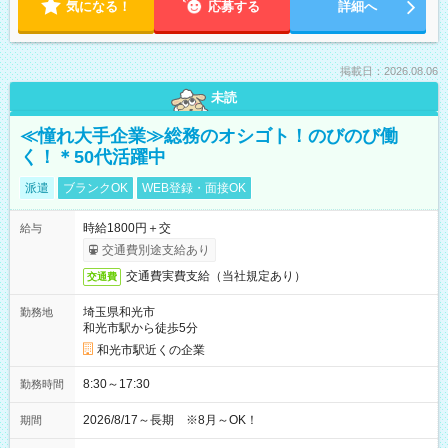
気になる！
応募する
詳細へ
掲載日：2026.08.06
未読
≪憧れ大手企業≫総務のオシゴト！のびのび働
く！＊50代活躍中
派遣
ブランクOK
WEB登録・面接OK
時給1800円＋交
給与
交通費別途支給あり
交通費実費支給（当社規定あり）
交通費
埼玉県和光市
勤務地
和光市駅から徒歩5分
和光市駅近くの企業
8:30～17:30
勤務時間
2026/8/17～長期 ※8月～OK！
期間