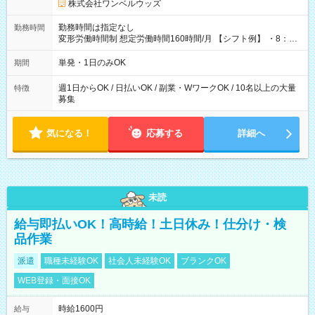
株式会社ワンベルウッズ
勤務時間は指定なし
勤務時間
変形労働時間制 想定労働時間160時間/月 【シフト例】 ・8：00
～21：00
単発・1日のみOK
期間
週1日からOK / 日払いOK / 副業・WワークOK / 10名以上の大量
特徴
募集
気になる！
応募する
詳細へ
未読
給与即払いOK！高時給！土日休み！仕分け・検
品作業
派遣
職種未経験OK
社会人未経験OK
ブランクOK
WEB登録・面接OK
時給1600円
給与