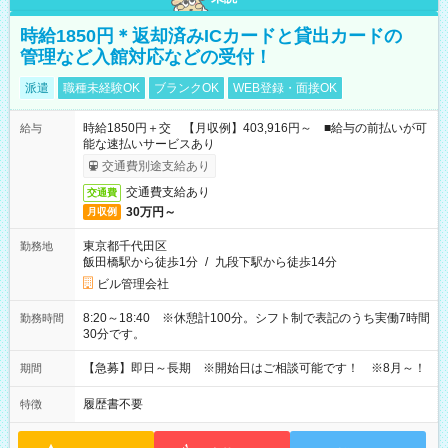
時給1850円＊返却済みICカードと貸出カードの
管理など入館対応などの受付！
派遣
職種未経験OK
ブランクOK
WEB登録・面接OK
時給1850円＋交 【月収例】403,916円～ ■給与の前払いが可
給与
能な速払いサービスあり
交通費別途支給あり
交通費支給あり
交通費
30万円～
月収例
東京都千代田区
勤務地
飯田橋駅から徒歩1分
/
九段下駅から徒歩14分
ビル管理会社
8:20～18:40 ※休憩計100分。シフト制で表記のうち実働7時間
勤務時間
30分です。
【急募】即日～長期 ※開始日はご相談可能です！ ※8月～！
期間
履歴書不要
特徴