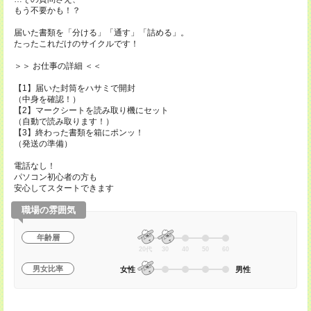
もう不要かも！？
届いた書類を「分ける」「通す」「詰める」。
たったこれだけのサイクルです！
＞＞ お仕事の詳細 ＜＜
【1】届いた封筒をハサミで開封
（中身を確認！）
【2】マークシートを読み取り機にセット
（自動で読み取ります！）
【3】終わった書類を箱にポンッ！
（発送の準備）
電話なし！
パソコン初心者の方も
安心してスタートできます
職場の雰囲気
年齢層
20代
30
40
50
60
男女比率
女性
男性