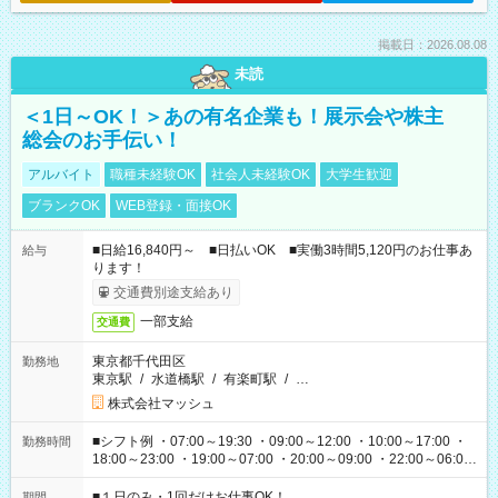
掲載日：2026.08.08
未読
＜1日～OK！＞あの有名企業も！展示会や株主
総会のお手伝い！
アルバイト
職種未経験OK
社会人未経験OK
大学生歓迎
ブランクOK
WEB登録・面接OK
■日給16,840円～ ■日払いOK ■実働3時間5,120円のお仕事あ
給与
ります！
交通費別途支給あり
一部支給
交通費
東京都千代田区
勤務地
東京駅
/
水道橋駅
/
有楽町駅
/
…
株式会社マッシュ
■シフト例 ・07:00～19:30 ・09:00～12:00 ・10:00～17:00 ・
勤務時間
18:00～23:00 ・19:00～07:00 ・20:00～09:00 ・22:00～06:00
etc ★最短で3時間で5,120円のお仕事から 15時間で2万円近く稼
げるお仕事も！ ご希望のお時間に合わせてご紹介！ ※シフトは
■１日のみ・1回だけお仕事OK！
期間