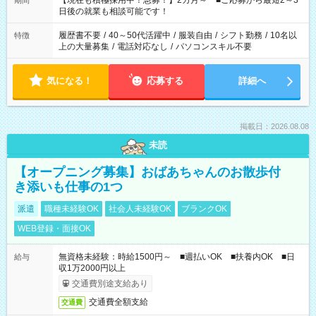
【現在も積極採用中！急募！】2カ月～ ■ご応募から最短2～3
期間
の方へ 今ご覧のお仕事で希望する勤務時間と、もう1つのお仕事
日後の就業も相談可能です！
の勤務時間。 合計で週40時間を超える場合は応募できません。
履歴書不要
/
40～50代活躍中
/
服装自由
/
シフト勤務
/
10名以
特徴
上の大量募集
/
電話対応なし
/
パソコンスキル不要
気になる！
応募する
詳細へ
掲載日：2026.08.08
未読
【オープニング募集】おばあちゃんのお散歩付
き添いも仕事の1つ
派遣
職種未経験OK
社会人未経験OK
ブランクOK
WEB登録・面接OK
無資格未経験：時給1500円～ ■週払いOK ■扶養内OK ■日
給与
収1万2000円以上
交通費別途支給あり
交通費全額支給
交通費