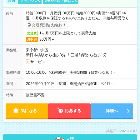
派遣
ブランクOK
WEB登録・面接OK
時給3000円 月収例 30万円 時給3000円×実働5h×週5日×4
給与
週 ※月収例を保証するものではありません。※給与即受取りサ
ービス利用可（利用条件有）
交通費別途支給あり
1ヶ月3万円を上限として実費支給
交通費
30万円～
月収例
東京都中央区
勤務地
新日本橋駅から徒歩3分
/
三越前駅から徒歩1分
サ－ビス
10:00-16:00（休憩60分）実働5時間（残業少なめ！）
勤務時間
2026年09月01日～長期 ※開始日相談OK ※9月～！
期間
履歴書不要
特徴
気になる！
応募する
詳細へ
掲載日：2026.08.07
未読