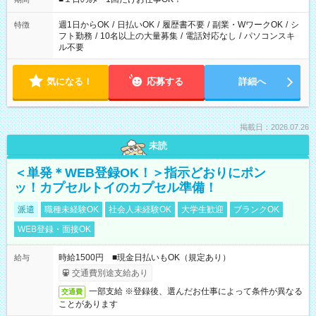
現場によって異なります。 ※勿論、休憩時間はあるのでご安心
ください！
週1日からOK
/
日払いOK
/
履歴書不要
/
副業・WワークOK
/
シ
特徴
フト勤務
/
10名以上の大量募集
/
電話対応なし
/
パソコンスキ
ル不要
気になる！
応募する
詳細へ
掲載日：2026.07.26
未読
＜単発＊WEB登録OK！＞指示どおりにポン
ッ！カプセルトイのカプセル準備！
派遣
職種未経験OK
社会人未経験OK
大学生歓迎
ブランクOK
WEB登録・面接OK
時給1500円 ■現金日払いもOK（規定あり）
給与
交通費別途支給あり
一部支給 ※登録後、選んだお仕事によって条件が異なる
交通費
ことがあります