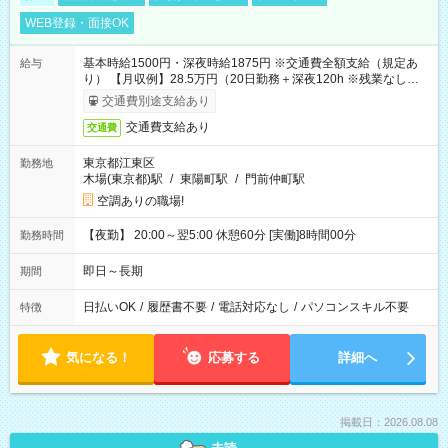
WEB登録・面接OK
基本時給1500円・深夜時給1875円 ※交通費全額支給（規定あ
給与
り） 【月収例】28.5万円（20日勤務＋深夜120h ※残業なしの場
合）
交通費別途支給あり
交通費支給あり
交通費
東京都江東区
勤務地
木場(東京都)駅
/
東陽町駅
/
門前仲町駅
空調ありの職場!
【夜勤】 20:00～翌5:00 休憩60分 [実働]8時間00分
勤務時間
即日～長期
期間
日払いOK
/
履歴書不要
/
電話対応なし
/
パソコンスキル不要
特徴
気になる！
応募する
詳細へ
掲載日：2026.08.08