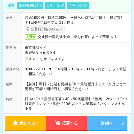
派遣
職種未経験OK
大学生歓迎
ブランクOK
時給1900円～時給2100円 ▼日払い週払い可能！※規定有り
給与
▼1日4時間勤務で日収1万以上！
交通費別途支給あり
交通費一部別途支給 ※お仕事によって変動あり
交通費
東京都渋谷区
勤務地
渋谷駅から徒歩5分
キレイなオフィスです
8:00～22:00 ▼1日4時間～ 10時～・11時～など、シフト希望
勤務時間
ご相談ください！
【急募】即日～短期も長期もOK！最短翌月末まで 1か月ごとの
期間
更新が可能！開始日もご相談ください！
日払いOK
/
履歴書不要
/
40～50代活躍中
/
副業・WワークOK
/
特徴
服装自由
/
シフト勤務
/
10名以上の大量募集
/
パソコンスキル
不要
気になる！
応募する
詳細へ