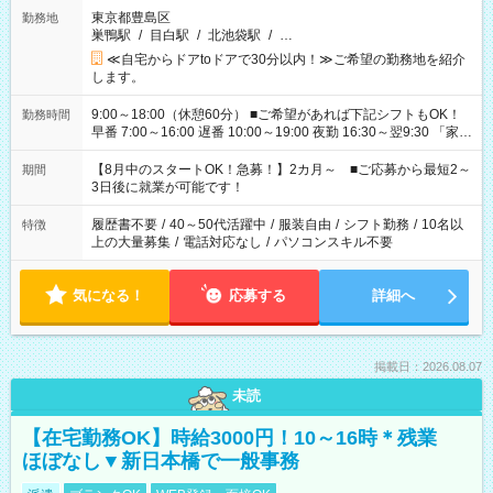
東京都豊島区
勤務地
巣鴨駅
/
目白駅
/
北池袋駅
/
…
≪自宅からドアtoドアで30分以内！≫ご希望の勤務地を紹介
します。
9:00～18:00（休憩60分） ■ご希望があれば下記シフトもOK！
勤務時間
早番 7:00～16:00 遅番 10:00～19:00 夜勤 16:30～翌9:30 「家族
と休みを合わせたい」 「余裕を持って夕飯の準備がしたい」
「できれば残業はしたくない」 など、ご希望を教えてください
【8月中のスタートOK！急募！】2カ月～ ■ご応募から最短2～
期間
ね。 ※Wワーク希望の方へ 今ご覧のお仕事で希望する勤務時間
3日後に就業が可能です！
と、もう1つのお仕事の勤務時間。 合計で週40時間を超える場
合は応募できません。
履歴書不要
/
40～50代活躍中
/
服装自由
/
シフト勤務
/
10名以
特徴
上の大量募集
/
電話対応なし
/
パソコンスキル不要
気になる！
応募する
詳細へ
掲載日：2026.08.07
未読
【在宅勤務OK】時給3000円！10～16時＊残業
ほぼなし▼新日本橋で一般事務