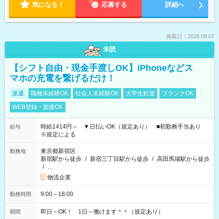
気になる！
応募する
詳細へ
掲載日：2026.08.07
未読
【シフト自由・現金手渡しOK】iPhoneなどス
マホの充電を繋げるだけ！
派遣
職種未経験OK
社会人未経験OK
大学生歓迎
ブランクOK
WEB登録・面接OK
時給1414円～ ▼日払いOK（規定あり） ■初勤務手当あり
給与
※規定による
東京都新宿区
勤務地
新宿駅から徒歩
/
新宿三丁目駅から徒歩
/
高田馬場駅から徒歩
/
…
物流企業
9:00～18:00
勤務時間
即日～OK！ 1日～働けます＾＾（規定あり）
期間