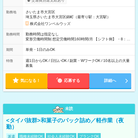
交通費別途支給あり
ンビニATMから 日払い分を引き落とせます！ 【試用期間】試
用期間なし
さいたま市大宮区
勤務地
埼玉県さいたま市大宮区錦町（最寄り駅：大宮駅）
株式会社ワンベルウッズ
勤務時間は指定なし
勤務時間
変形労働時間制 想定労働時間160時間/月 【シフト例】 ・8：00
～21：00
単発・1日のみOK
期間
週1日からOK / 日払いOK / 副業・WワークOK / 10名以上の大量
特徴
募集
気になる！
応募する
詳細へ
未読
<タイパ抜群>和菓子のパック詰め／軽作業（夜
勤）
派遣
職種未経験OK
社会人未経験OK
ブランクOK