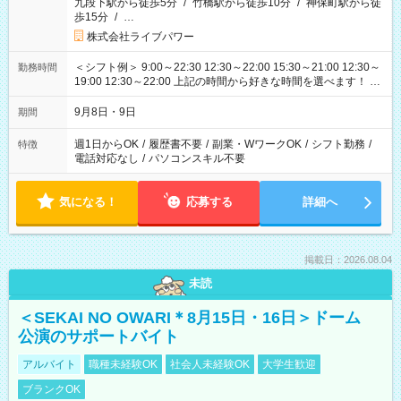
九段下駅から徒歩5分
/
竹橋駅から徒歩10分
/
神保町駅から徒
歩15分
/
…
株式会社ライブパワー
＜シフト例＞ 9:00～22:30 12:30～22:00 15:30～21:00 12:30～
勤務時間
19:00 12:30～22:00 上記の時間から好きな時間を選べます！ ※
時間は変更となる可能性があります
9月8日・9日
期間
週1日からOK
/
履歴書不要
/
副業・WワークOK
/
シフト勤務
/
特徴
電話対応なし
/
パソコンスキル不要
気になる！
応募する
詳細へ
掲載日：2026.08.04
未読
＜SEKAI NO OWARI＊8月15日・16日＞ドーム
公演のサポートバイト
アルバイト
職種未経験OK
社会人未経験OK
大学生歓迎
ブランクOK