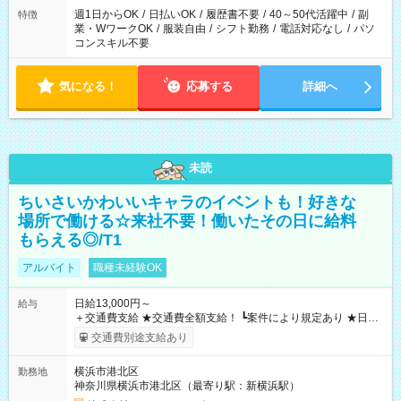
週1日からOK
/
日払いOK
/
履歴書不要
/
40～50代活躍中
/
副
特徴
業・WワークOK
/
服装自由
/
シフト勤務
/
電話対応なし
/
パソ
コンスキル不要
気になる！
応募する
詳細へ
未読
ちいさいかわいいキャラのイベントも！好きな
場所で働ける☆来社不要！働いたその日に給料
もらえる◎/T1
アルバイト
職種未経験OK
日給13,000円～
給与
＋交通費支給 ★交通費全額支給！ ┗案件により規定あり ★日払
いOK！（規定あり） ┗働いたその日に現金GET♪ お仕事後はコ
交通費別途支給あり
ンビニATMから 日払い分を引き落とせます！ 【試用期間】試
用期間なし
横浜市港北区
勤務地
神奈川県横浜市港北区（最寄り駅：新横浜駅）