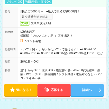
ブランクOK
WEB登録・面接OK
日給1万5000円～ ■最大で日給2万8500円！
給与
交通費別途支給あり
交通費規定支給
交通費
横浜市西区
勤務地
横浜駅
/
みなとみらい駅
/
西横浜駅
/
…
イベント会場
＜シフト例＞ いろいろなシフトで働けます！ ■7:00-24:00
勤務時間
■8:00-21:00 ■9:00-21:00 ■18:00-翌7:00 ■20:30-翌11:00 など
単発1日～OK!
期間
週1日からOK
/
日払いOK
/
履歴書不要
/
40～50代活躍中
/
副
特徴
業・WワークOK
/
服装自由
/
シフト勤務
/
電話対応なし
/
パソ
コンスキル不要
気になる！
応募する
詳細へ