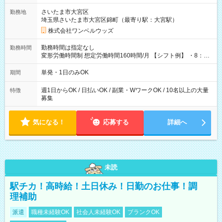
用期間なし
さいたま市大宮区
勤務地
埼玉県さいたま市大宮区錦町（最寄り駅：大宮駅）
株式会社ワンベルウッズ
勤務時間は指定なし
勤務時間
変形労働時間制 想定労働時間160時間/月 【シフト例】 ・8：00
～21：00
単発・1日のみOK
期間
週1日からOK / 日払いOK / 副業・WワークOK / 10名以上の大量
特徴
募集
気になる！
応募する
詳細へ
未読
駅チカ！高時給！土日休み！日勤のお仕事！調
理補助
派遣
職種未経験OK
社会人未経験OK
ブランクOK