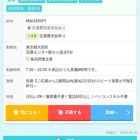
WEB登録・面接OK
時給1650円
給与
交通費別途支給あり
交通費支給有り
交通費
東京都大田区
勤務地
流通センター駅から徒歩5分
食品関連企業
7:30～16:30 ※表記のうち実働8時間です。
勤務時間
長期【ご応募から1週間以内(最短2日目)のスピード就業が可能】
期間
即日～
日払いOK
/
履歴書不要
/
電話対応なし
/
パソコンスキル不要
特徴
気になる！
応募する
詳細へ
掲載日：2026.08.03