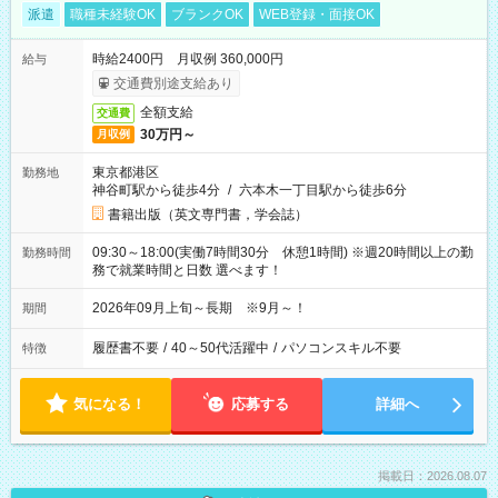
派遣
職種未経験OK
ブランクOK
WEB登録・面接OK
時給2400円 月収例 360,000円
給与
交通費別途支給あり
全額支給
交通費
30万円～
月収例
東京都港区
勤務地
神谷町駅から徒歩4分
/
六本木一丁目駅から徒歩6分
書籍出版（英文専門書，学会誌）
09:30～18:00(実働7時間30分 休憩1時間) ※週20時間以上の勤
勤務時間
務で就業時間と日数 選べます！
2026年09月上旬～長期 ※9月～！
期間
履歴書不要
/
40～50代活躍中
/
パソコンスキル不要
特徴
気になる！
応募する
詳細へ
掲載日：2026.08.07