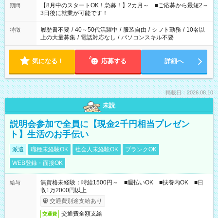
「できれば残業はしたくない」 など、ご希望を教えてください
【8月中のスタートOK！急募！】2カ月～ ■ご応募から最短2～
期間
ね。 ※Wワーク希望の方へ 今ご覧のお仕事で希望する勤務時間
3日後に就業が可能です！
と、もう1つのお仕事の勤務時間。 合計で週40時間を超える場
合は応募できません。
履歴書不要
/
40～50代活躍中
/
服装自由
/
シフト勤務
/
10名以
特徴
上の大量募集
/
電話対応なし
/
パソコンスキル不要
気になる！
応募する
詳細へ
掲載日：2026.08.10
未読
説明会参加で全員に【現金2千円相当プレゼン
ト】生活のお手伝い
派遣
職種未経験OK
社会人未経験OK
ブランクOK
WEB登録・面接OK
無資格未経験：時給1500円～ ■週払いOK ■扶養内OK ■日
給与
収1万2000円以上
交通費別途支給あり
交通費全額支給
交通費