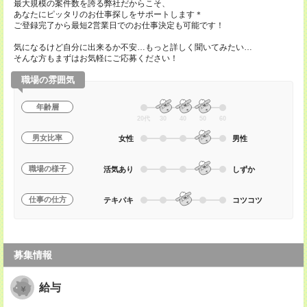
最大規模の案件数を誇る弊社だからこそ、
あなたにピッタリのお仕事探しをサポートします＊
ご登録完了から最短2営業日でのお仕事決定も可能です！
気になるけど自分に出来るか不安…もっと詳しく聞いてみたい…
そんな方もまずはお気軽にご応募ください！
職場の雰囲気
年齢層
20代
30
40
50
60
男女比率
女性
男性
職場の様子
活気あり
しずか
仕事の仕方
テキパキ
コツコツ
募集情報
給与