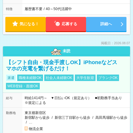
履歴書不要
/
40～50代活躍中
特徴
気になる！
応募する
詳細へ
掲載日：2026.08.07
未読
【シフト自由・現金手渡しOK】iPhoneなどス
マホの充電を繋げるだけ！
派遣
職種未経験OK
社会人未経験OK
大学生歓迎
ブランクOK
WEB登録・面接OK
時給1414円～ ▼日払いOK（規定あり） ■初勤務手当あり
給与
※規定による
東京都新宿区
勤務地
新宿駅から徒歩
/
新宿三丁目駅から徒歩
/
高田馬場駅から徒歩
/
…
物流企業