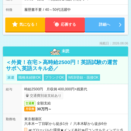
履歴書不要
/
40～50代活躍中
特徴
気になる！
応募する
詳細へ
掲載日：2026.08.06
未読
＜外資！在宅＞高時給2500円！英語試験の運営
サポ＼英語スキル必／
派遣
職種未経験OK
ブランクOK
WEB登録・面接OK
時給2500円 月収例 400,000円+残業代
給与
交通費別途支給あり
全額支給
交通費
30万円～
月収例
東京都港区
勤務地
六本木一丁目駅から徒歩1分
/
六本木駅から徒歩6分
≪グローバルな環境★インド本社≫ITコンサルティング☆彡