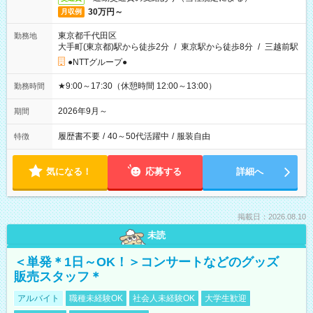
30万円～
月収例
東京都千代田区
勤務地
大手町(東京都)駅から徒歩2分
/
東京駅から徒歩8分
/
三越前駅
●NTTグループ●
★9:00～17:30（休憩時間 12:00～13:00）
勤務時間
2026年9月～
期間
履歴書不要
/
40～50代活躍中
/
服装自由
特徴
気になる！
応募する
詳細へ
掲載日：2026.08.10
未読
＜単発＊1日～OK！＞コンサートなどのグッズ
販売スタッフ＊
アルバイト
職種未経験OK
社会人未経験OK
大学生歓迎