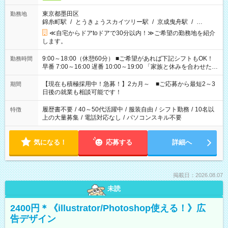
東京都墨田区
勤務地
錦糸町駅
/
とうきょうスカイツリー駅
/
京成曳舟駅
/
…
≪自宅からドアtoドアで30分以内！≫ご希望の勤務地を紹介
します。
9:00～18:00（休憩60分） ■ご希望があれば下記シフトもOK！
勤務時間
早番 7:00～16:00 遅番 10:00～19:00 「家族と休みを合わせた
い」 「余裕を持って夕飯の準備がしたい」 「できれば残業はし
たくない」 など、ご希望を教えてくださいね。 ※Wワーク希望
【現在も積極採用中！急募！】2カ月～ ■ご応募から最短2～3
期間
の方へ 今ご覧のお仕事で希望する勤務時間と、もう1つのお仕事
日後の就業も相談可能です！
の勤務時間。 合計で週40時間を超える場合は応募できません。
履歴書不要
/
40～50代活躍中
/
服装自由
/
シフト勤務
/
10名以
特徴
上の大量募集
/
電話対応なし
/
パソコンスキル不要
気になる！
応募する
詳細へ
掲載日：2026.08.07
未読
2400円＊《illustrator/Photoshop使える！》広
告デザイン