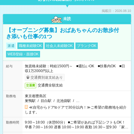
掲載日：2026.08.10
未読
【オープニング募集】おばあちゃんのお散歩付
き添いも仕事の1つ
派遣
職種未経験OK
社会人未経験OK
ブランクOK
WEB登録・面接OK
無資格未経験：時給1500円～ ■週払いOK ■扶養内OK ■日
給与
収1万2000円以上
交通費別途支給あり
交通費全額支給
交通費
東京都豊島区
勤務地
巣鴨駅
/
目白駅
/
北池袋駅
/
…
≪自宅からドアtoドアで30分以内！≫ご希望の勤務地を紹介
します。
9:00～18:00（休憩60分） ■ご希望があれば下記シフトもOK！
勤務時間
早番 7:00～16:00 遅番 10:00～19:00 夜勤 16:30～翌9:30 「家族
と休みを合わせたい」 「余裕を持って夕飯の準備がしたい」