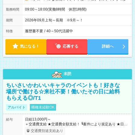
09:00～18:00(実働8時間 休憩1時間)
勤務時間
2026年09月上旬～長期 ※9月～！
期間
履歴書不要
/
40～50代活躍中
特徴
気になる！
応募する
詳細へ
未読
ちいさいかわいいキャラのイベントも！好きな
場所で働ける☆来社不要！働いたその日に給料
もらえる◎/T1
アルバイト
職種未経験OK
日給13,000円～
給与
＋交通費支給 ★交通費全額支給！ ┗案件により規定あり ★日払
いOK！（規定あり） ┗働いたその日に現金GET♪ お仕事後はコ
交通費別途支給あり
ンビニATMから 日払い分を引き落とせます！ 【試用期間】試