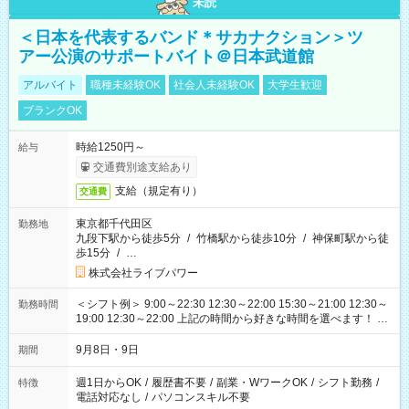
未読
＜日本を代表するバンド＊サカナクション＞ツ
アー公演のサポートバイト＠日本武道館
アルバイト
職種未経験OK
社会人未経験OK
大学生歓迎
ブランクOK
時給1250円～
給与
交通費別途支給あり
支給（規定有り）
交通費
東京都千代田区
勤務地
九段下駅から徒歩5分
/
竹橋駅から徒歩10分
/
神保町駅から徒
歩15分
/
…
株式会社ライブパワー
＜シフト例＞ 9:00～22:30 12:30～22:00 15:30～21:00 12:30～
勤務時間
19:00 12:30～22:00 上記の時間から好きな時間を選べます！ ※
時間は変更となる可能性があります
9月8日・9日
期間
週1日からOK
/
履歴書不要
/
副業・WワークOK
/
シフト勤務
/
特徴
電話対応なし
/
パソコンスキル不要