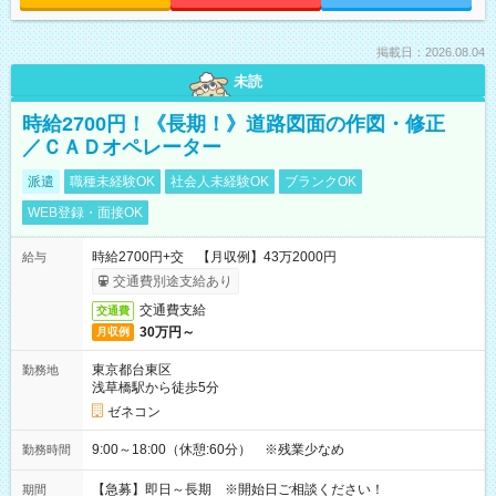
掲載日：2026.08.04
未読
時給2700円！《長期！》道路図面の作図・修正
／ＣＡＤオペレーター
派遣
職種未経験OK
社会人未経験OK
ブランクOK
WEB登録・面接OK
時給2700円+交 【月収例】43万2000円
給与
交通費別途支給あり
交通費支給
交通費
30万円～
月収例
東京都台東区
勤務地
浅草橋駅から徒歩5分
ゼネコン
9:00～18:00（休憩:60分） ※残業少なめ
勤務時間
【急募】即日～長期 ※開始日ご相談ください！
期間