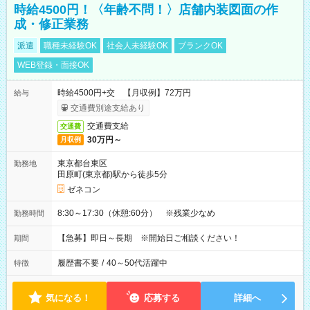
時給4500円！〈年齢不問！〉店舗内装図面の作
成・修正業務
派遣
職種未経験OK
社会人未経験OK
ブランクOK
WEB登録・面接OK
時給4500円+交 【月収例】72万円
給与
交通費別途支給あり
交通費支給
交通費
30万円～
月収例
東京都台東区
勤務地
田原町(東京都)駅から徒歩5分
ゼネコン
8:30～17:30（休憩:60分） ※残業少なめ
勤務時間
【急募】即日～長期 ※開始日ご相談ください！
期間
履歴書不要
/
40～50代活躍中
特徴
気になる！
応募する
詳細へ