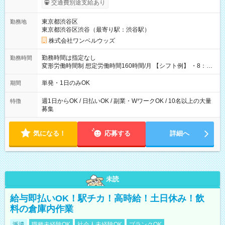
交通費別途支給あり
ンビニATMから 日払い分を引き落とせます！ 【試用期間】試
用期間なし
東京都渋谷区
勤務地
東京都渋谷区渋谷（最寄り駅：渋谷駅）
株式会社ワンベルウッズ
勤務時間は指定なし
勤務時間
変形労働時間制 想定労働時間160時間/月 【シフト例】 ・8：00
～21：00
単発・1日のみOK
期間
週1日からOK / 日払いOK / 副業・WワークOK / 10名以上の大量
特徴
募集
気になる！
応募する
詳細へ
未読
給与即払いOK！駅チカ！高時給！土日休み！飲
料の倉庫内作業
派遣
職種未経験OK
社会人未経験OK
ブランクOK