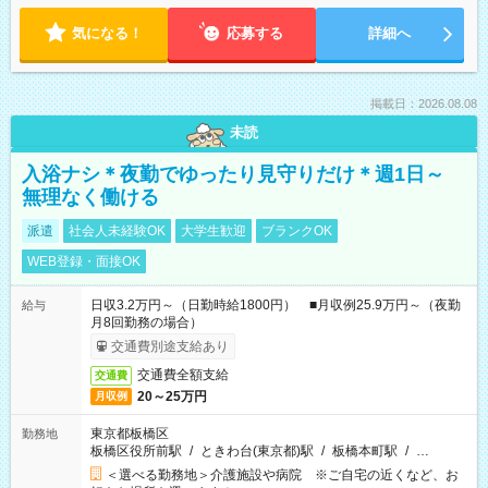
気になる！
応募する
詳細へ
掲載日：2026.08.08
未読
入浴ナシ＊夜勤でゆったり見守りだけ＊週1日～
無理なく働ける
派遣
社会人未経験OK
大学生歓迎
ブランクOK
WEB登録・面接OK
日収3.2万円～（日勤時給1800円） ■月収例25.9万円～（夜勤
給与
月8回勤務の場合）
交通費別途支給あり
交通費全額支給
交通費
20～25万円
月収例
東京都板橋区
勤務地
板橋区役所前駅
/
ときわ台(東京都)駅
/
板橋本町駅
/
…
＜選べる勤務地＞介護施設や病院 ※ご自宅の近くなど、お