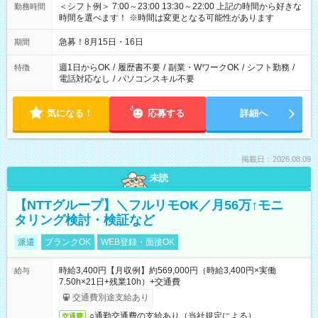
＜シフト例＞ 7:00～23:00 13:30～22:00 上記の時間から好きな
勤務時間
時間を選べます！ ※時間は変更となる可能性があります
急募！8月15日・16日
期間
週1日からOK
/
履歴書不要
/
副業・WワークOK
/
シフト勤務
/
特徴
電話対応なし
/
パソコンスキル不要
気になる！
応募する
詳細へ
掲載日：2026.08.09
未読
【NTTグループ】＼フルリモOK／月56万↑モニ
タリング検討・検証など
派遣
ブランクOK
WEB登録・面接OK
時給3,400円【月収例】約569,000円（時給3,400円×実働
給与
7.50h×21日+残業10h）+交通費
交通費別途支給あり
○通勤交通費の支給あり（当社規定による）
交通費