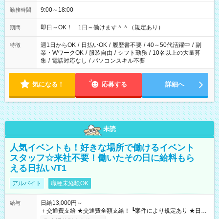
9:00～18:00
勤務時間
即日～OK！ 1日～働けます＾＾（規定あり）
期間
週1日からOK
/
日払いOK
/
履歴書不要
/
40～50代活躍中
/
副
特徴
業・WワークOK
/
服装自由
/
シフト勤務
/
10名以上の大量募
集
/
電話対応なし
/
パソコンスキル不要
気になる！
応募する
詳細へ
未読
人気イベントも！好きな場所で働けるイベント
スタッフ☆来社不要！働いたその日に給料もら
える日払い/T1
アルバイト
職種未経験OK
日給13,000円～
給与
＋交通費支給 ★交通費全額支給！ ┗案件により規定あり ★日払
いOK！（規定あり） ┗働いたその日に現金GET♪ お仕事後はコ