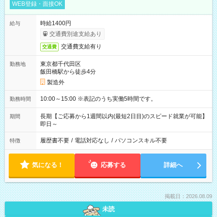
WEB登録・面接OK
時給1400円
給与
交通費別途支給あり
交通費支給有り
交通費
東京都千代田区
勤務地
飯田橋駅から徒歩4分
製造外
10:00～15:00 ※表記のうち実働5時間です。
勤務時間
長期【ご応募から1週間以内(最短2日目)のスピード就業が可能】
期間
即日～
履歴書不要
/
電話対応なし
/
パソコンスキル不要
特徴
気になる！
応募する
詳細へ
掲載日：2026.08.09
未読