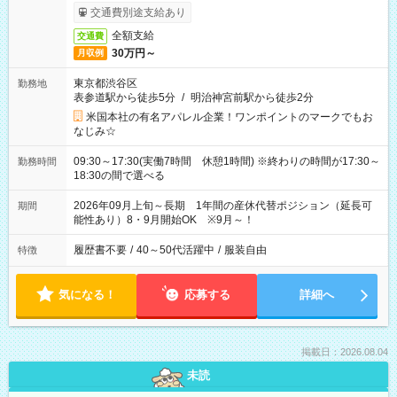
交通費別途支給あり
全額支給
交通費
30万円～
月収例
東京都渋谷区
勤務地
表参道駅から徒歩5分
/
明治神宮前駅から徒歩2分
米国本社の有名アパレル企業！ワンポイントのマークでもお
なじみ☆
09:30～17:30(実働7時間 休憩1時間) ※終わりの時間が17:30～
勤務時間
18:30の間で選べる
2026年09月上旬～長期 1年間の産休代替ポジション（延長可
期間
能性あり）8・9月開始OK ※9月～！
履歴書不要
/
40～50代活躍中
/
服装自由
特徴
気になる！
応募する
詳細へ
掲載日：2026.08.04
未読