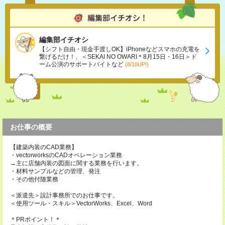
編集部イチオシ
【シフト自由・現金手渡しOK】iPhoneなどスマホの充電を
繋げるだけ！、＜SEKAI NO OWARI＊8月15日・16日＞ド
ーム公演のサポートバイトなど
(8/10UP!)
お仕事の概要
【建築内装のCAD業務】
・vectorworksのCADオペレーション業務
→主に店舗内装の図面に関する業務を行います。
・材料サンプルなどの管理、発注
・その他付随業務
＜派遣先＞設計事務所でのお仕事です。
＜使用ツール・スキル＞VectorWorks、Excel、Word
＊PRポイント！＊