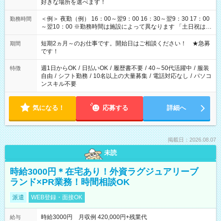
好きな場所を選べます！
＜例＞ 夜勤（例） 16：00～翌9：00 16：30～翌9：30 17：00
勤務時間
～翌10：00 ※勤務時間は施設によって異なります 「土日祝は休
みたい」 「しっかり稼ぎたい」 「もう少し遅い時間から始めた
い」など ご希望にあったお仕事をご案内いたします。 ※未経験
短期2ヵ月～のお仕事です。開始日はご相談ください！ ★急募
期間
の方の場合は1～2ヶ月間は日中での仕事を経験いただき、 お
です！
仕事に慣れてからの夜勤になります。 ★家庭の都合でお休みが
必要な場合も遠慮なくご相談ください。
週1日からOK
/
日払いOK
/
履歴書不要
/
40～50代活躍中
/
服装
特徴
自由
/
シフト勤務
/
10名以上の大量募集
/
電話対応なし
/
パソコ
ンスキル不要
気になる！
応募する
詳細へ
掲載日：2026.08.07
未読
時給3000円＊在宅あり！外資ラグジュアリーブ
ランド×PR業務！時間相談OK
派遣
WEB登録・面接OK
時給3000円 月収例 420,000円+残業代
給与