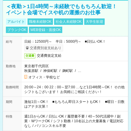
＜夜勤＞1日4時間～未経験でももちろん歓迎！
イベント会場でイスや机の運搬のお仕事
アルバイト
職種未経験OK
社会人未経験OK
大学生歓迎
ブランクOK
WEB登録・面接OK
日給：12500円～ 半日：5000円～ ■日払いOK！
給与
交通費別途支給あり
交通費規定支給
交通費
東京都千代田区
勤務地
秋葉原駅
/
神保町駅
/
麹町駅
/
…
オフィス・学校など
20:00～24：00 22：00～翌7:00 …など1日4時間～OK！ その他
勤務時間
シフトもございます！ お気軽にご相談ください！
激短1日～OK！ ■もちろん即日スタートもOK！ ■曜日・日数
期間
はアナタ次第！
週1日からOK
/
日払いOK
/
履歴書不要
/
40～50代活躍中
/
副
特徴
業・WワークOK
/
シフト勤務
/
10名以上の大量募集
/
電話対応
なし
/
パソコンスキル不要