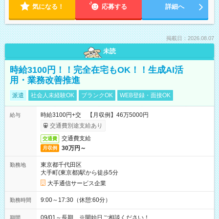
気になる！
応募する
詳細へ
掲載日：2026.08.07
未読
時給3100円！！完全在宅もOK！！生成AI活
用・業務改善推進
派遣
社会人未経験OK
ブランクOK
WEB登録・面接OK
時給3100円+交 【月収例】46万5000円
給与
交通費別途支給あり
交通費支給
交通費
30万円～
月収例
東京都千代田区
勤務地
大手町(東京都)駅から徒歩5分
大手通信サービス企業
9:00～17:30（休憩:60分）
勤務時間
09/01～長期 ※開始日ご相談ください！
期間