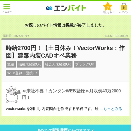
0
メニュー
気になる！
ログイン
お探しのバイト情報は掲載が終了しました。
掲載日 :2026
/
07
/
16
No.STFE818429
時給2700円！【土日休み！VectorWorks：作
図】建築内装CADオペ業務
派遣
職種未経験OK
社会人未経験OK
ブランクOK
WEB登録・面接OK
≪来社不要！カンタンWEB登録≫月収例43万2000
円！
vectorworksを利用し内装図面を作成する業務です。経
...もっとみる
あなたの閲覧履歴からのオススメ