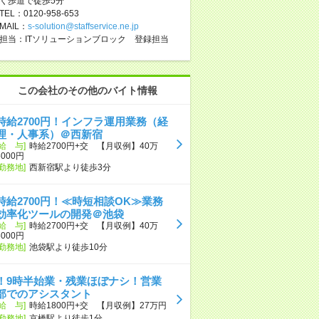
く歩道で徒歩5分
TEL：0120-958-653
MAIL：
s-solution@staffservice.ne.jp
担当：ITソリューションブロック 登録担当
この会社のその他のバイト情報
時給2700円！インフラ運用業務（経
理・人事系）＠西新宿
[給 与]
時給2700円+交 【月収例】40万
5000円
[勤務地]
西新宿駅より徒歩3分
時給2700円！≪時短相談OK≫業務
効率化ツールの開発＠池袋
[給 与]
時給2700円+交 【月収例】40万
5000円
[勤務地]
池袋駅より徒歩10分
！9時半始業・残業ほぼナシ！営業
部でのアシスタント
[給 与]
時給1800円+交 【月収例】27万円
[勤務地]
京橋駅より徒歩1分