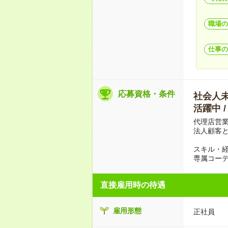
職場の
仕事の
応募資格・条件
社会人未経
活躍中 
代理店営
法人顧客
スキル・
専属コー
直接雇用時の待遇
雇用形態
正社員