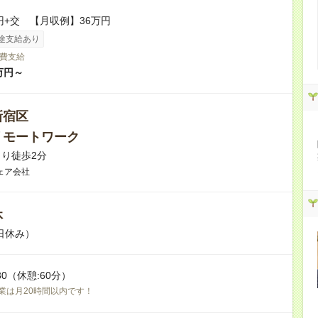
0円+交 【月収例】36万円
途支給あり
費支給
万円～
新宿区
リモートワーク
り徒歩2分
ェア会社
休
日休み）
:30（休憩:60分）
業は月20時間以内です！