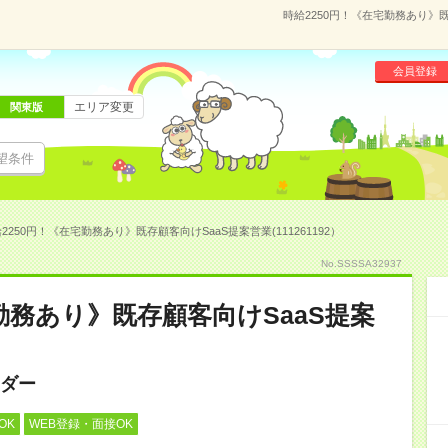
時給2250円！《在宅勤務あり》既
会員登録
エリア変更
関東版
望条件
2250円！《在宅勤務あり》既存顧客向けSaaS提案営業(111261192）
No.SSSSA32937
勤務あり》既存顧客向けSaaS提案
ダー
OK
WEB登録・面接OK