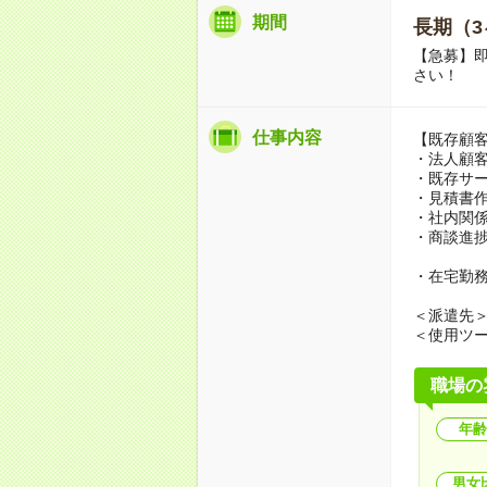
期間
長期（3
【急募】即
さい！
仕事内容
【既存顧客
・法人顧
・既存サ
・見積書
・社内関
・商談進
・在宅勤
＜派遣先
＜使用ツール
職場の
年齢
男女