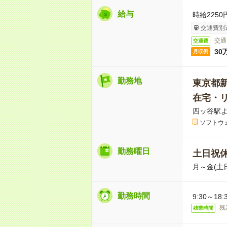
給与
時給225
交通費別
交通
交通費
30
月収例
勤務地
東京都
在宅・
四ッ谷駅よ
ソフトウ
勤務曜日
土日祝
月～金(土
勤務時間
9:30～18
残
残業時間