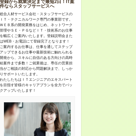
登録から就業決定まで最短2日！IT案
件ならスタッフサービスへ
総合人材サービス会社・スタッフサービスの
ＩＴ・テクニカルワーク専門の事業部です。
ＷＥＢ系の開発業務をはじめ、ネットワーク
管理やＳＥ・ＰＧなどＩＴ・技術系のお仕事
を幅広くご案内いたします。登録説明会また
はWEB・お電話にて登録完了となります！
ご案内するお仕事は、仕事を通してステップ
アップできるお仕事や最新技術に触れられる
開発から、スキルに自信のある方向けの高時
給案件まで多数！ご就業後は、専任の営業担
当がご相談の対応から問題解決まで、しっか
りサポートいたします。
わたしたちはＩＴエンジニアのエキスパート
を目指す皆様のキャリアプランを全力でバッ
クアップいたします！