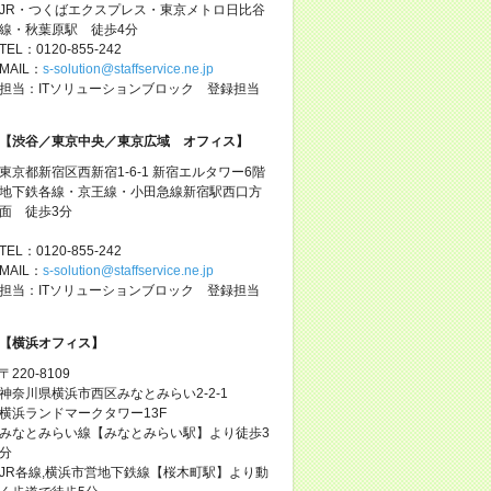
JR・つくばエクスプレス・東京メトロ日比谷
線・秋葉原駅 徒歩4分
TEL：0120-855-242
MAIL：
s-solution@staffservice.ne.jp
担当：ITソリューションブロック 登録担当
【渋谷／東京中央／東京広域 オフィス】
東京都新宿区西新宿1-6-1 新宿エルタワー6階
地下鉄各線・京王線・小田急線新宿駅西口方
面 徒歩3分
TEL：0120-855-242
MAIL：
s-solution@staffservice.ne.jp
担当：ITソリューションブロック 登録担当
【横浜オフィス】
〒220-8109
神奈川県横浜市西区みなとみらい2-2-1
横浜ランドマークタワー13F
みなとみらい線【みなとみらい駅】より徒歩3
分
JR各線,横浜市営地下鉄線【桜木町駅】より動