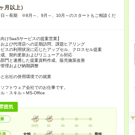
ヶ月以上）
日～長期 ※8月～、9月～、10月～のスタートもご相談くだ
向けSaaSサービスの提案営業】
客および代理店への定期訪問、課題ヒアリング
ービスの利用状況に応じたアップセル、クロスセル提案
作成、契約更新およびリニューアル対応
係部門と連携した提案資料作成、販売施策改善
捗管理および納期調整
務と出社の併用環境での就業
＞ソフトウェア会社でのお仕事です。
・スキル＞MS-Office
雰囲気
層
20代
30
40
50
60
比率
女性
男性