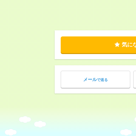
気に
メール
で送る