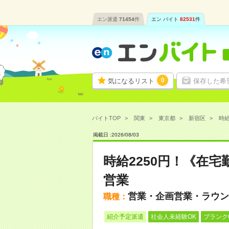
エン派遣
71454
件
エン バイト
82531
件
0
気になるリスト
保存した希
バイトTOP
関東
東京都
新宿区
時給
掲載日 :
2026
/
08
/
03
時給2250円！《在宅
営業
営業・企画営業・ラウン
職種：
紹介予定派遣
社会人未経験OK
ブランク