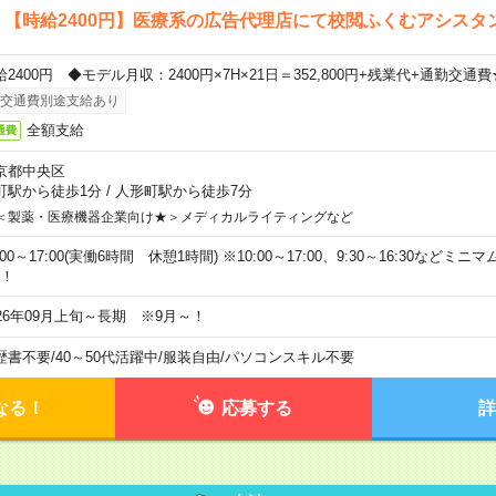
！【時給2400円】医療系の広告代理店にて校閲ふくむアシスタ
給2400円 ◆モデル月収：2400円×7H×21日＝352,800円+残業代+通勤交通費
交通費別途支給あり
全額支給
通費
京都中央区
町駅から徒歩1分
/
人形町駅から徒歩7分
＜製薬・医療機器企業向け★＞メディカルライティングなど
:00～17:00(実働6時間 休憩1時間) ※10:00～17:00、9:30～16:30など
K！
026年09月上旬～長期 ※9月～！
歴書不要
/
40～50代活躍中
/
服装自由
/
パソコンスキル不要
なる！
応募する
詳