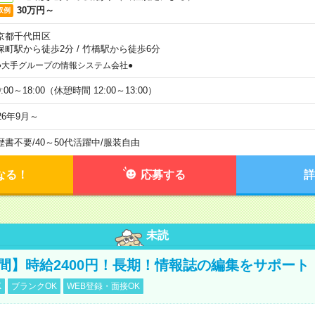
30万円～
収例
京都千代田区
保町駅から徒歩2分
/
竹橋駅から徒歩6分
●大手グループの情報システム会社●
:00～18:00（休憩時間 12:00～13:00）
26年9月～
歴書不要
/
40～50代活躍中
/
服装自由
なる！
応募する
詳
未読
時間】時給2400円！長期！情報誌の編集をサポート
K
ブランクOK
WEB登録・面接OK