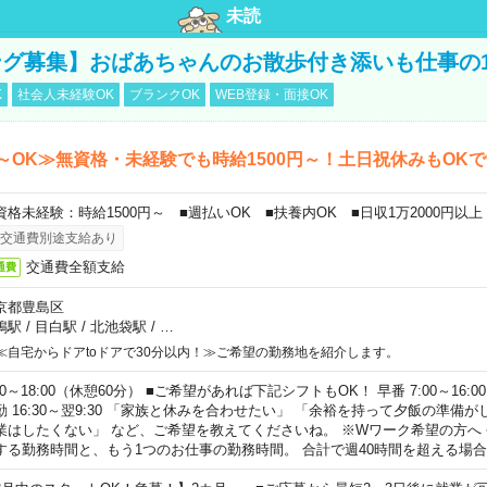
未読
グ募集】おばあちゃんのお散歩付き添いも仕事の
K
社会人未経験OK
ブランクOK
WEB登録・面接OK
～OK≫無資格・未経験でも時給1500円～！土日祝休みもOK
資格未経験：時給1500円～ ■週払いOK ■扶養内OK ■日収1万2000円以上
交通費別途支給あり
交通費全額支給
通費
京都豊島区
鴨駅
/
目白駅
/
北池袋駅
/
…
≪自宅からドアtoドアで30分以内！≫ご希望の勤務地を紹介します。
00～18:00（休憩60分） ■ご希望があれば下記シフトもOK！ 早番 7:00～16:00 遅
勤 16:30～翌9:30 「家族と休みを合わせたい」 「余裕を持って夕飯の準備
業はしたくない」 など、ご希望を教えてくださいね。 ※Wワーク希望の方へ
する勤務時間と、もう1つのお仕事の勤務時間。 合計で週40時間を超える場