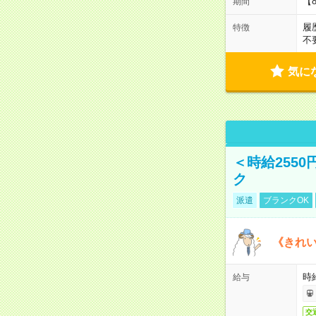
【
期間
履
特徴
不
気に
＜時給255
ク
派遣
ブランクOK
《きれ
時給
給与
交