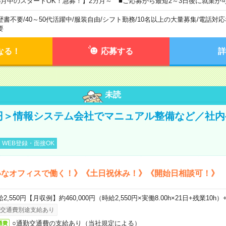
8月中のスタートOK！急募！】2カ月～ ■ご応募から最短2～3日後に就業が
歴書不要
/
40～50代活躍中
/
服装自由
/
シフト勤務
/
10名以上の大量募集
/
電話対応
要
なる！
応募する
詳
未読
0円＞情報システム会社でマニュアル整備など／社
WEB登録・面接OK
いなオフィスで働く！》《土日祝休み！》《開始日相談可！》
2,550円【月収例】約460,000円（時給2,550円×実働8.00h×21日+残業10h
交通費別途支給あり
○通勤交通費の支給あり（当社規定による）
通費