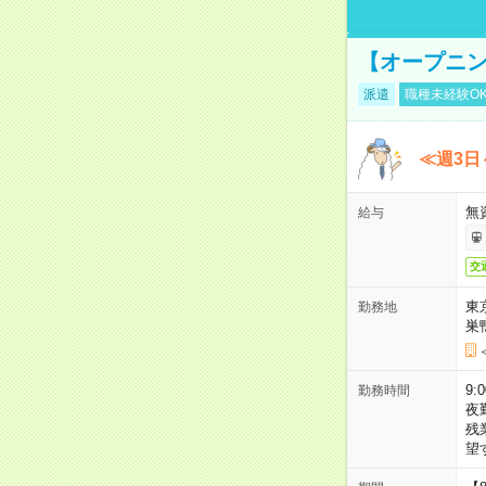
【オープニン
派遣
職種未経験O
≪週3日
無
給与
交
東
勤務地
巣
9:
勤務時間
夜
残
望