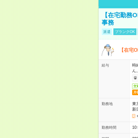
【在宅勤務O
事務
派遣
ブランクOK
【在宅O
時
給与
ん
交
月
東
勤務地
新
1
勤務時間