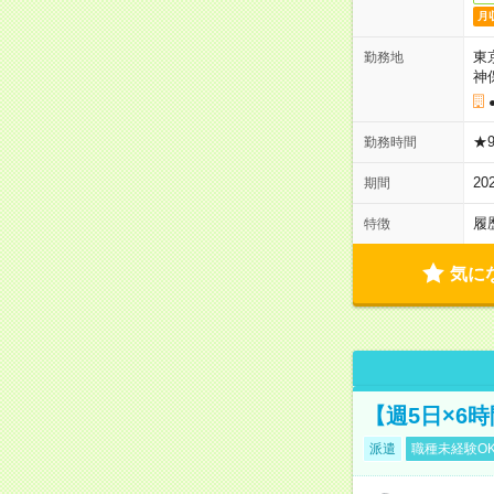
月
東
勤務地
神
★9
勤務時間
20
期間
履
特徴
気に
【週5日×6
派遣
職種未経験O