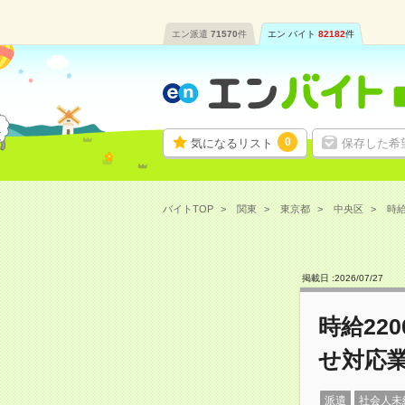
エン派遣
71570
件
エン バイト
82182
件
0
気になるリスト
保存した希
バイトTOP
関東
東京都
中央区
時給
掲載日 :
2026
/
07
/
27
時給22
せ対応
派遣
社会人未