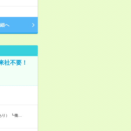
細へ
来社不要！
あり） ┗働…