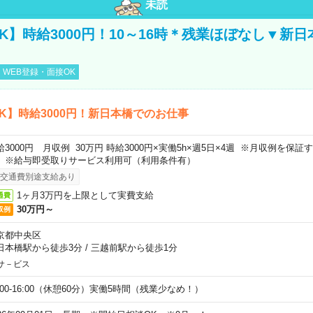
未読
K】時給3000円！10～16時＊残業ほぼなし▼新
WEB登録・面接OK
K】時給3000円！新日本橋でのお仕事
給3000円 月収例 30万円 時給3000円×実働5h×週5日×4週 ※月収例を保
。※給与即受取りサービス利用可（利用条件有）
交通費別途支給あり
1ヶ月3万円を上限として実費支給
通費
30万円～
収例
京都中央区
日本橋駅から徒歩3分
/
三越前駅から徒歩1分
サ－ビス
0:00-16:00（休憩60分）実働5時間（残業少なめ！）