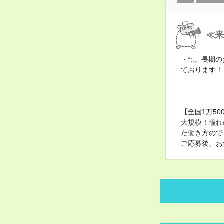
≪来
・*:.。長期
ております！
【全国1万5
大規模！憧れ
た働き方ので
ご応募後、お