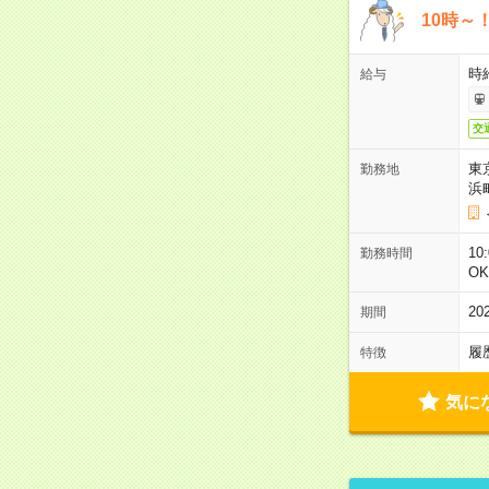
10時～
時
給与
交
東
勤務地
浜
10
勤務時間
O
2
期間
履
特徴
気に