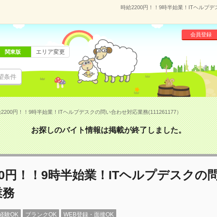
時給2200円！！9時半始業！ITヘルプデ
会員登録
エリア変更
関東版
望条件
2200円！！9時半始業！ITヘルプデスクの問い合わせ対応業務(111261177）
お探しのバイト情報は掲載が終了しました。
00円！！9時半始業！ITヘルプデスクの
業務
経験OK
ブランクOK
WEB登録・面接OK