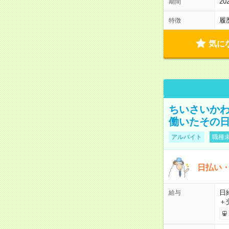
2
期間
履
特徴
気に
ちいさいか
働いたその日
アルバイト
職種未
日払い・
日給
給与
＋