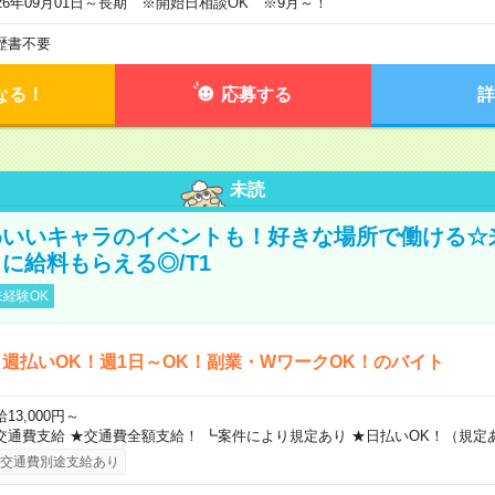
026年09月01日～長期 ※開始日相談OK ※9月～！
歴書不要
なる！
応募する
詳
未読
わいいキャラのイベントも！好きな場所で働ける☆
に給料もらえる◎/T1
経験OK
週払いOK！週1日～OK！副業・WワークOK！のバイト
13,000円～
交通費支給 ★交通費全額支給！ ┗案件により規定あり ★日払いOK！（規定
交通費別途支給あり