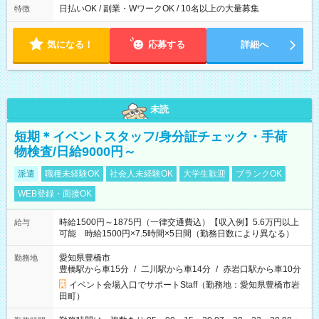
日払いOK / 副業・WワークOK / 10名以上の大量募集
特徴
気になる！
応募する
詳細へ
未読
短期＊イベントスタッフ/身分証チェック・手荷
物検査/日給9000円～
派遣
職種未経験OK
社会人未経験OK
大学生歓迎
ブランクOK
WEB登録・面接OK
時給1500円～1875円（一律交通費込）【収入例】5.6万円以上
給与
可能 時給1500円×7.5時間×5日間（勤務日数により異なる）
愛知県豊橋市
勤務地
豊橋駅から車15分
/
二川駅から車14分
/
赤岩口駅から車10分
イベント会場入口でサポートStaff（勤務地：愛知県豊橋市岩
田町）