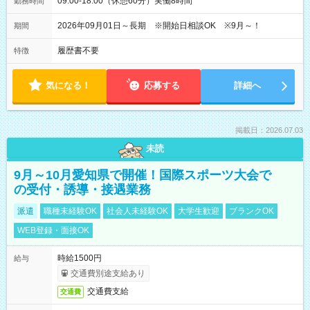
09:00-18:00（休憩60分）実働8時間
勤務時間
2026年09月01日～長期 ※開始日相談OK ※9月～！
期間
履歴書不要
特徴
気になる！
応募する
詳細へ
掲載日：2026.07.03
未読
9月～10月愛知県で開催！国際スポーツ大会で
の受付・誘導・接遇業務
派遣
職種未経験OK
社会人未経験OK
大学生歓迎
ブランクOK
WEB登録・面接OK
時給1500円
給与
交通費別途支給あり
交通費支給
交通費