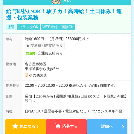
給与即払いOK！駅チカ！高時給！土日休み！運
搬・包装業務
派遣
ブランクOK
WEB登録・面接OK
時給1600円 【月収例】268000円以上
給与
交通費別途支給あり
交通費支給有り
交通費
名古屋市港区
勤務地
東海通駅から徒歩5分
その他製造
22:00～7:00 13:00～22:00 ※表記のうち実働8時間です。
勤務時間
長期【ご応募から1週間以内(最短2日目)のスピード就業が可能】
期間
即日～
日払いOK
/
履歴書不要
/
電話対応なし
/
パソコンスキル不要
特徴
気になる！
応募する
詳細へ