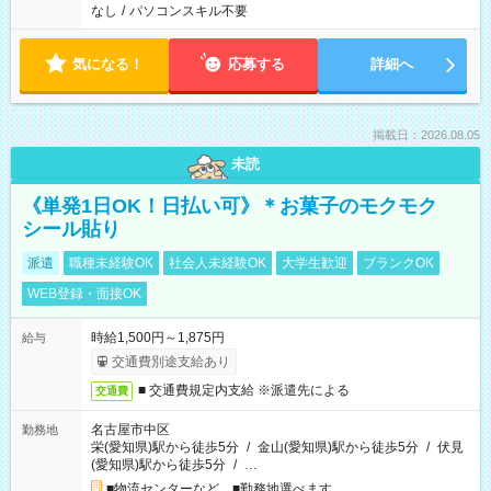
なし
/
パソコンスキル不要
気になる！
応募する
詳細へ
掲載日：2026.08.05
未読
《単発1日OK！日払い可》＊お菓子のモクモク
シール貼り
派遣
職種未経験OK
社会人未経験OK
大学生歓迎
ブランクOK
WEB登録・面接OK
時給1,500円～1,875円
給与
交通費別途支給あり
■ 交通費規定内支給 ※派遣先による
交通費
名古屋市中区
勤務地
栄(愛知県)駅から徒歩5分
/
金山(愛知県)駅から徒歩5分
/
伏見
(愛知県)駅から徒歩5分
/
…
■物流センターなど ■勤務地選べます