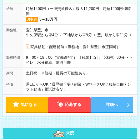
時給1400円（一律交通費込）収入11,200円 時給1400円×8時
給与
間
5～10万円
月収例
愛知県豊川市
勤務地
牛久保駅から車4分
/
下地駅から車9分
/
豊川駅から車11分
/
…
家具移動・配達補助（勤務地：愛知県豊川市正岡町）
9：00～18：00（実働8時間） 【残業】なし 【休憩】60分 ・ト
勤務時間
イレ、水分補給、随時可能
土日祝 ※短期（延長の可能性あり）
期間
週1日からOK
/
履歴書不要
/
副業・WワークOK
/
服装自由
/
シ
特徴
フト勤務
/
電話対応なし
気になる！
応募する
詳細へ
未読