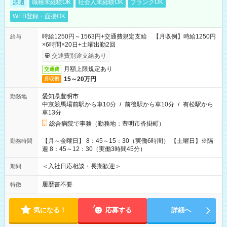
派遣
職種未経験OK
社会人未経験OK
ブランクOK
WEB登録・面接OK
時給1250円～1563円+交通費規定支給 【月収例】時給1250円
給与
×6時間×20日+土曜出勤2回
交通費別途支給あり
月額上限規定あり
交通費
15～20万円
月収例
愛知県豊明市
勤務地
中京競馬場前駅から車10分
/
前後駅から車10分
/
有松駅から
車13分
総合病院で事務（勤務地：豊明市沓掛町）
【月～金曜日】 8：45～15：30（実働6時間） 【土曜日】※隔
勤務時間
週 8：45～12：30（実働3時間45分）
＜入社日応相談・長期歓迎＞
期間
履歴書不要
特徴
気になる！
応募する
詳細へ