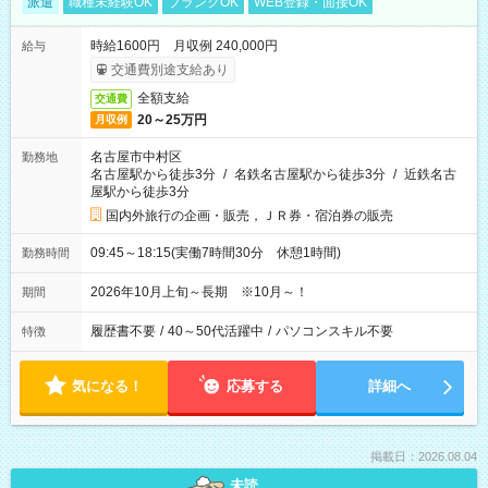
派遣
職種未経験OK
ブランクOK
WEB登録・面接OK
時給1600円 月収例 240,000円
給与
交通費別途支給あり
全額支給
交通費
20～25万円
月収例
名古屋市中村区
勤務地
名古屋駅から徒歩3分
/
名鉄名古屋駅から徒歩3分
/
近鉄名古
屋駅から徒歩3分
国内外旅行の企画・販売，ＪＲ券・宿泊券の販売
09:45～18:15(実働7時間30分 休憩1時間)
勤務時間
2026年10月上旬～長期 ※10月～！
期間
履歴書不要
/
40～50代活躍中
/
パソコンスキル不要
特徴
気になる！
応募する
詳細へ
掲載日：2026.08.04
未読