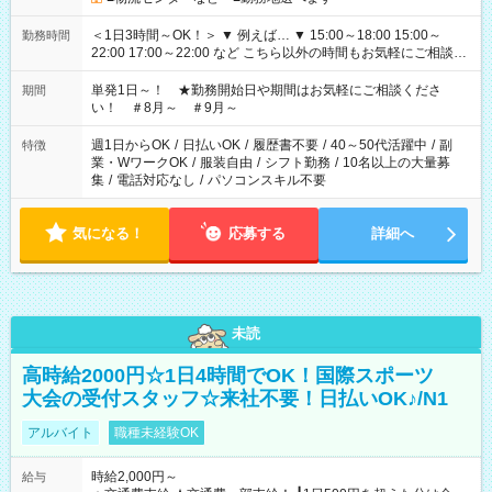
＜1日3時間～OK！＞ ▼ 例えば… ▼ 15:00～18:00 15:00～
勤務時間
22:00 17:00～22:00 など こちら以外の時間もお気軽にご相談く
ださい！
単発1日～！ ★勤務開始日や期間はお気軽にご相談くださ
期間
い！ ＃8月～ ＃9月～
週1日からOK
/
日払いOK
/
履歴書不要
/
40～50代活躍中
/
副
特徴
業・WワークOK
/
服装自由
/
シフト勤務
/
10名以上の大量募
集
/
電話対応なし
/
パソコンスキル不要
気になる！
応募する
詳細へ
未読
高時給2000円☆1日4時間でOK！国際スポーツ
大会の受付スタッフ☆来社不要！日払いOK♪/N1
アルバイト
職種未経験OK
時給2,000円～
給与