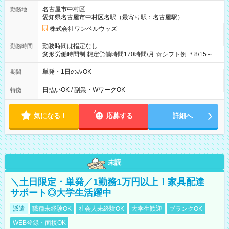
ビニATMから 日払い分を引き落とせます！ 【試用期間】試用
名古屋市中村区
勤務地
期間なし
愛知県名古屋市中村区名駅（最寄り駅：名古屋駅）
株式会社ワンベルウッズ
勤務時間は指定なし
勤務時間
変形労働時間制 想定労働時間170時間/月 ☆シフト例 ＊8/15～
10/26 全日共通 08：00～12：00 17：00～21：00 ＊8/31
～9/19のみ下記シフトもあります！ 12：00～16：00 ＊9/6～
単発・1日のみOK
期間
10/6、10/11～26のみ下記シフトもあります！ 07：00～11：
00
日払いOK / 副業・WワークOK
特徴
気になる！
応募する
詳細へ
未読
＼土日限定・単発／1勤務1万円以上！家具配達
サポート◎大学生活躍中
派遣
職種未経験OK
社会人未経験OK
大学生歓迎
ブランクOK
WEB登録・面接OK