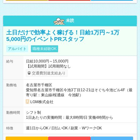
未読
土日だけで効率よく稼げる！日給1万円～1万
5,000円のイベントPRスタッフ
アルバイト
職種未経験OK
日給10,000円～15,000円
給与
【試用期間】試用期間なし
交通費別途支給あり
名古屋市千種区
勤務地
愛知県名古屋市千種区今池3丁目12-21ほそぐち今池ビル4F（最
寄り駅：東山線/桜通線 今池駅）
LGM株式会社
シフト制
勤務時間
1日あたりの実働時間：最大8時間/日 実働4時間から
週1日からOK / 日払いOK / 副業・WワークOK
特徴