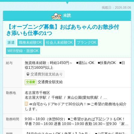
掲載日：2026.08.06
未読
【オープニング募集】おばあちゃんのお散歩付
き添いも仕事の1つ
派遣
職種未経験OK
社会人未経験OK
ブランクOK
WEB登録・面接OK
無資格未経験：時給1450円～ ■週払いOK ■扶養内OK ■日
給与
収1万1600円以上
交通費別途支給あり
交通費全額支給
交通費
名古屋市千種区
勤務地
名古屋大学駅
/
千種駅
/
東山公園(愛知県)駅
/
…
≪自宅からドアtoドアで30分以内！≫ご希望の勤務地を紹介
します。
9:00～18:00（休憩60分） ■ご希望があれば下記シフトもOK！
勤務時間
早番 7:00～16:00 遅番 10:00～19:00 夜勤 16:30～翌9:30 「家族
と休みを合わせたい」 「余裕を持って夕飯の準備がしたい」
「できれば残業はしたくない」 など、ご希望を教えてください