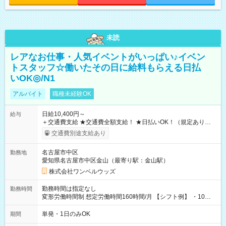
未読
レアなお仕事・人気イベントがいっぱい♪イベン
トスタッフ☆働いたその日に給料もらえる日払
いOK◎/N1
アルバイト
職種未経験OK
日給10,400円～
給与
＋交通費支給 ★交通費全額支給！ ★日払いOK！（規定あり） ┗
働いたその日に現金GET♪ お仕事後はコンビニATMから 日払
交通費別途支給あり
い分を引き落とせます！ 【試用期間】試用期間なし
名古屋市中区
勤務地
愛知県名古屋市中区金山（最寄り駅：金山駅）
株式会社ワンベルウッズ
勤務時間は指定なし
勤務時間
変形労働時間制 想定労働時間160時間/月 【シフト例】 ・10：
00～20：00
単発・1日のみOK
期間