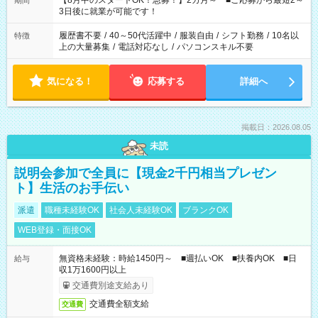
【8月中のスタートOK！急募！】2カ月～ ■ご応募から最短2～
期間
ね。 ※Wワーク希望の方へ 今ご覧のお仕事で希望する勤務時間
3日後に就業が可能です！
と、もう1つのお仕事の勤務時間。 合計で週40時間を超える場
合は応募できません。
履歴書不要
/
40～50代活躍中
/
服装自由
/
シフト勤務
/
10名以
特徴
上の大量募集
/
電話対応なし
/
パソコンスキル不要
気になる！
応募する
詳細へ
掲載日：2026.08.05
未読
説明会参加で全員に【現金2千円相当プレゼン
ト】生活のお手伝い
派遣
職種未経験OK
社会人未経験OK
ブランクOK
WEB登録・面接OK
無資格未経験：時給1450円～ ■週払いOK ■扶養内OK ■日
給与
収1万1600円以上
交通費別途支給あり
交通費全額支給
交通費