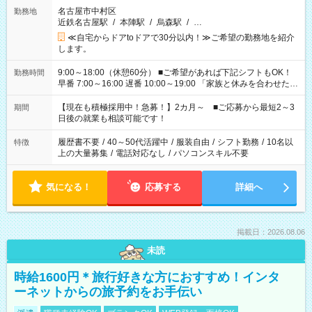
名古屋市中村区
勤務地
近鉄名古屋駅
/
本陣駅
/
烏森駅
/
…
≪自宅からドアtoドアで30分以内！≫ご希望の勤務地を紹介
します。
9:00～18:00（休憩60分） ■ご希望があれば下記シフトもOK！
勤務時間
早番 7:00～16:00 遅番 10:00～19:00 「家族と休みを合わせた
い」 「余裕を持って夕飯の準備がしたい」 「できれば残業はし
たくない」 など、ご希望を教えてくださいね。 ※Wワーク希望
【現在も積極採用中！急募！】2カ月～ ■ご応募から最短2～3
期間
の方へ 今ご覧のお仕事で希望する勤務時間と、もう1つのお仕事
日後の就業も相談可能です！
の勤務時間。 合計で週40時間を超える場合は応募できません。
履歴書不要
/
40～50代活躍中
/
服装自由
/
シフト勤務
/
10名以
特徴
上の大量募集
/
電話対応なし
/
パソコンスキル不要
気になる！
応募する
詳細へ
掲載日：2026.08.06
未読
時給1600円＊旅行好きな方におすすめ！インタ
ーネットからの旅予約をお手伝い