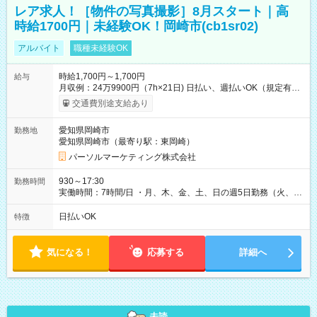
レア求人！［物件の写真撮影］8月スタート｜高
時給1700円｜未経験OK！岡崎市(cb1sr02)
アルバイト
職種未経験OK
時給1,700円～1,700円
給与
月収例：24万9900円（7h×21日) 日払い、週払いOK（規定有
り） 【試用期間】試用期間なし
交通費別途支給あり
愛知県岡崎市
勤務地
愛知県岡崎市（最寄り駅：東岡崎）
パーソルマーケティング株式会社
930～17:30
勤務時間
実働時間：7時間/日 ・月、木、金、土、日の週5日勤務（火、水
は固定休です／夏季、年末年始等、長期休暇有り！） ・ワンシ
フト！ 残業ほぼナシ（0～5h/月）
日払いOK
特徴
気になる！
応募する
詳細へ
未読