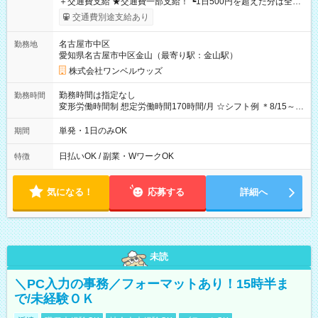
＋交通費支給 ★交通費一部支給！ ┗1日500円を超えた分は全額
支給！ ※往復500円以内の方は自己負担となります ★日払い
交通費別途支給あり
OK！（規定あり） ┗働いたその日に現金GET♪ お仕事後はコン
ビニATMから 日払い分を引き落とせます！ 【試用期間】試用
名古屋市中区
勤務地
期間なし
愛知県名古屋市中区金山（最寄り駅：金山駅）
株式会社ワンベルウッズ
勤務時間は指定なし
勤務時間
変形労働時間制 想定労働時間170時間/月 ☆シフト例 ＊8/15～
10/26 全日共通 08：00～12：00 17：00～21：00 ＊8/31
～9/19のみ下記シフトもあります！ 12：00～16：00 ＊9/6～
単発・1日のみOK
期間
10/6、10/11～26のみ下記シフトもあります！ 07：00～11：
00
日払いOK / 副業・WワークOK
特徴
気になる！
応募する
詳細へ
未読
＼PC入力の事務／フォーマットあり！15時半ま
で/未経験ＯＫ