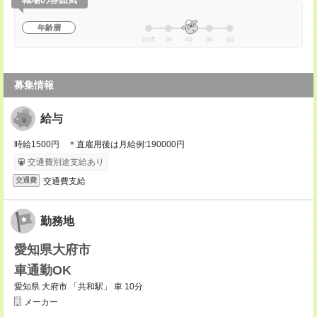
年齢層
20代
30
40
50
60
募集情報
給与
時給1500円 ＊直雇用後は月給例:190000円
交通費別途支給あり
交通費支給
交通費
勤務地
愛知県大府市
車通勤OK
愛知県 大府市 「共和駅」 車 10分
メーカー