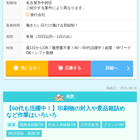
名古屋市中村区
勤務地
ご紹介する案件により異なります。
旅行会社
働きたい日だけ働ける登録制！
勤務時間
単発（10日以内・1日のみ）
期間
週1日からOK
/
履歴書不要
/
40～50代活躍中
/
副業・Wワーク
特徴
OK
/
シフト勤務
気になる！
応募する
詳細へ
掲載日：2026.08.06
未読
【50代も活躍中！】印刷物の封入や景品箱詰め
など作業はいろいろ
派遣
職種未経験OK
社会人未経験OK
大学生歓迎
ブランクOK
WEB登録・面接OK