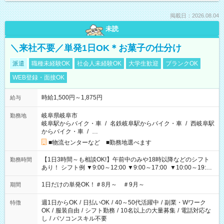
掲載日：2026.08.04
未読
＼来社不要／単発1日OK＊お菓子の仕分け
派遣
職種未経験OK
社会人未経験OK
大学生歓迎
ブランクOK
WEB登録・面接OK
時給1,500円～1,875円
給与
岐阜県岐阜市
勤務地
岐阜駅からバイク・車
/
名鉄岐阜駅からバイク・車
/
西岐阜駅
からバイク・車
/
…
■物流センターなど ■勤務地選べます
【1日3時間～も相談OK!】午前中のみや18時以降などのシフト
勤務時間
あり！ シフト例 ▼9:00～12:00 ▼9:00～17:00 ▼10:00～19:00
▼18:00～21:00
1日だけの単発OK！＃8月～ ＃9月～
期間
週1日からOK
/
日払いOK
/
40～50代活躍中
/
副業・Wワーク
特徴
OK
/
服装自由
/
シフト勤務
/
10名以上の大量募集
/
電話対応な
し
/
パソコンスキル不要