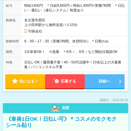
時給1400円 ＊日給9,800円＝時給1,400円×実働7時間 ＊日払
給与
い・週払い（速払システム）制度あり
名古屋市西区
勤務地
上小田井駅から無料送迎バス10分
印刷会社
9：00～17：00（実働7時間、休憩60分） ＊日勤のみ
勤務時間
1日単発OK！ ※急募 ＊8月～、9月～など開始日相談OK
期間
日払いOK
/
履歴書不要
/
40～50代活躍中
/
10名以上の大量募
特徴
集
/
パソコンスキル不要
気になる！
応募する
詳細へ
掲載日：2026.08.06
未読
《単発1日OK！日払い可》＊コスメのモクモク
シール貼り