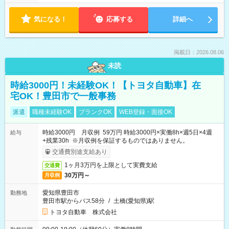
気になる！
応募する
詳細へ
掲載日：2026.08.06
未読
時給3000円！未経験OK！【トヨタ自動車】在
宅OK！豊田市で一般事務
派遣
職種未経験OK
ブランクOK
WEB登録・面接OK
時給3000円 月収例 59万円 時給3000円×実働8h×週5日×4週
給与
+残業30h ※月収例を保証するものではありません。
交通費別途支給あり
1ヶ月3万円を上限として実費支給
交通費
30万円～
月収例
愛知県豊田市
勤務地
豊田市駅からバス58分
/
土橋(愛知県)駅
トヨタ自動車 株式会社