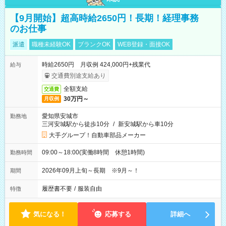
【9月開始】超高時給2650円！長期！経理事務
のお仕事
派遣
職種未経験OK
ブランクOK
WEB登録・面接OK
時給2650円 月収例 424,000円+残業代
給与
交通費別途支給あり
全額支給
交通費
30万円～
月収例
愛知県安城市
勤務地
三河安城駅から徒歩10分
/
新安城駅から車10分
大手グループ！自動車部品メーカー
09:00～18:00(実働8時間 休憩1時間)
勤務時間
2026年09月上旬～長期 ※9月～！
期間
履歴書不要
/
服装自由
特徴
気になる！
応募する
詳細へ