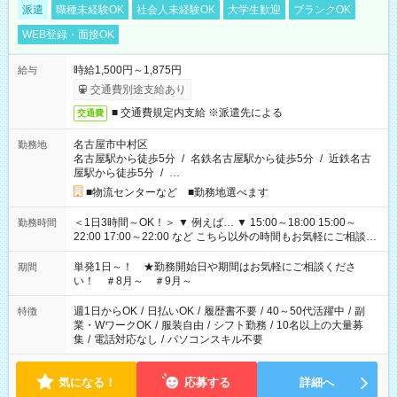
派遣
職種未経験OK
社会人未経験OK
大学生歓迎
ブランクOK
WEB登録・面接OK
時給1,500円～1,875円
給与
交通費別途支給あり
■ 交通費規定内支給 ※派遣先による
交通費
名古屋市中村区
勤務地
名古屋駅から徒歩5分
/
名鉄名古屋駅から徒歩5分
/
近鉄名古
屋駅から徒歩5分
/
…
■物流センターなど ■勤務地選べます
＜1日3時間～OK！＞ ▼ 例えば… ▼ 15:00～18:00 15:00～
勤務時間
22:00 17:00～22:00 など こちら以外の時間もお気軽にご相談く
ださい！
単発1日～！ ★勤務開始日や期間はお気軽にご相談くださ
期間
い！ ＃8月～ ＃9月～
週1日からOK
/
日払いOK
/
履歴書不要
/
40～50代活躍中
/
副
特徴
業・WワークOK
/
服装自由
/
シフト勤務
/
10名以上の大量募
集
/
電話対応なし
/
パソコンスキル不要
気になる！
応募する
詳細へ