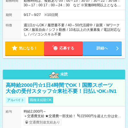
勤務時間は、複数あり 05：00～15：30 07：30～22：30 08：
勤務時間
30～17：00 17：00～24：30 など ※実働8時間以上となる勤
務もあります。 【休憩】60分+他休憩あり 交替で取得します。
安全面に配慮しこまめな休憩があります。
9/17～9/27 ※10日間
期間
週1日からOK
/
履歴書不要
/
40～50代活躍中
/
副業・Wワーク
特徴
OK
/
服装自由
/
シフト勤務
/
10名以上の大量募集
/
電話対応な
し
/
パソコンスキル不要
気になる！
応募する
詳細へ
未読
高時給2000円☆1日4時間でOK！国際スポーツ
大会の受付スタッフ☆来社不要！日払いOK♪/N1
アルバイト
職種未経験OK
時給2,000円～
給与
＋交通費支給 ★交通費一部支給！ ┗1日500円を超えた分は全額
支給！ ※往復500円以内の方は自己負担となります ★日払い
交通費別途支給あり
OK！（規定あり） ┗働いたその日に現金GET♪ お仕事後はコン