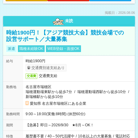
掲載日：2026.08.06
未読
時給1900円！【アジア競技大会】競技会場での
設営サポート／大量募集
派遣
職種未経験OK
WEB登録・面接OK
時給1900円
給与
交通費別途支給あり
交通費支給
交通費
名古屋市瑞穂区
勤務地
瑞穂運動場東駅から徒歩7分
/
瑞穂運動場西駅から徒歩10分
/
新瑞橋駅から徒歩10分
愛知県 名古屋市瑞穂区にある企業
9:00～18:00(実働:8時間) (休憩60分)
勤務時間
【急募】即日～2026/9/30 ★8月～OK！
期間
履歴書不要
/
40～50代活躍中
/
10名以上の大量募集
/
電話対応
特徴