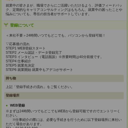
就業中の皆さまが、職場でさらにご活躍いただけるよう、評価フィードバッ
ク、定期的なキャリアコンサルティングはもちろん、就業中の困ったことや
悩みについても、専任の担当者がサポートしています。
登録について
＜来社不要＞24時間いつでもどこでも、パソコンから登録可能！
▽応募後の流れ
STEP1 WEB登録スタート
STEP2 メール認証・データ登録完了
STEP3 インタビュー（電話面談）※所要時間は40分前後です。
STEP4 仕事紹介
STEP5 就業先決定
STEP6 就業開始 就業中もアデコがサポート
持ち物
上記「登録手続きの流れ」をご覧ください。
登録場所
WEB登録
※まずは24時間いつでもどこでもWEBから登録可能ですのでエントリーく
ださい。
※仕事紹介の際には、必要な手続きを行うために以下登録場所に来社い
ただく場合があります。