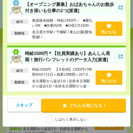
【オープニング募集】おばあちゃんのお散歩
あなたの閲覧履歴からの
付き添いも仕事の1つ[派遣]
おすすめ
無資格未経験：時給1450円～ ■週払
給与
いOK ■扶養内OK ■日収1万1600円
以上
名古屋大学駅 / 千種駅 / 東山公園(愛知
気になる!
勤務地
県)駅 / …
【オープニング募集】おばあちゃんのお散歩付き添
いも仕事の1つ[派遣]
時給1500円＊【社員実績あり】あんしん長
[給 与]
無資格未経験：時給1450円～ ■週払い
期！旅行パンフレットのデータ入力[派遣]
OK ■扶養内OK ■日収1万1600円以上
[交通費]
交通費全額支給
時給1500円 【月収例】1500円×7時
給与
気になる！
間40分×21日＋残業15時間＝267,000
[勤務地]
名古屋大学駅
/
千種駅
/
東山公園(愛知県)駅
円
/
…
名古屋駅から徒歩1分 / 近鉄名古屋駅
気になる!
勤務地
から徒歩1分 / 名鉄名古屋駅から徒歩1
分
時給1500円＊【社員実績あり】あんしん長期！旅行
パンフレットのデータ入力[派遣]
スキップ
どちらも気になる！
[給 与]
時給1500円 【月収例】1500円×7時間40
分×21日＋残業15時間＝267,000円
しばらく表示しない
[交通費]
全額支給
気になる！
[勤務地]
名古屋駅から徒歩1分
/
近鉄名古屋駅から