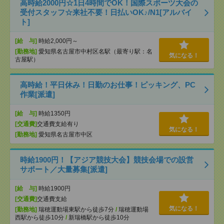
高時給2000円☆1日4時間でOK！国際スポーツ大会の
受付スタッフ☆来社不要！日払いOK♪/N1[アルバイ
ト]
[給 与]
時給2,000円～
[勤務地]
愛知県名古屋市中村区名駅（最寄り駅：名
気になる！
古屋駅）
高時給！平日休み！日勤のお仕事！ピッキング、PC
作業[派遣]
[給 与]
時給1350円
[交通費]
交通費支給有り
気になる！
[勤務地]
愛知県名古屋市中区
時給1900円！【アジア競技大会】競技会場での設営
サポート／大量募集[派遣]
[給 与]
時給1900円
[交通費]
交通費支給
気になる！
[勤務地]
瑞穂運動場東駅から徒歩7分
/
瑞穂運動場
西駅から徒歩10分
/
新瑞橋駅から徒歩10分