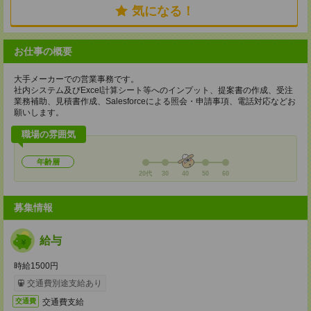
気になる！
お仕事の概要
大手メーカーでの営業事務です。
社内システム及びExcel計算シート等へのインプット、提案書の作成、受注
業務補助、見積書作成、Salesforceによる照会・申請事項、電話対応などお
願いします。
職場の雰囲気
年齢層
20代
30
40
50
60
募集情報
給与
時給1500円
交通費別途支給あり
交通費支給
交通費