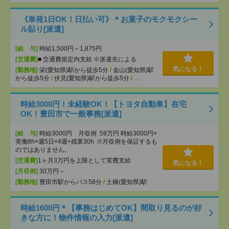
《単発1日OK！日払い可》＊お菓子のモクモクシー
ル貼り[派遣]
[給 与]
時給1,500円～1,875円
[交通費]
■ 交通費規定内支給 ※派遣先による
気になる！
[勤務地]
栄(愛知県)駅から徒歩5分
/
金山(愛知県)駅
から徒歩5分
/
伏見(愛知県)駅から徒歩5分
/
…
時給3000円！未経験OK！【トヨタ自動車】在宅
OK！豊田市で一般事務[派遣]
[給 与]
時給3000円 月収例 59万円 時給3000円×
実働8h×週5日×4週+残業30h ※月収例を保証するも
のではありません。
[交通費]
1ヶ月3万円を上限として実費支給
気になる！
[月収例]
30万円～
[勤務地]
豊田市駅からバス58分
/
土橋(愛知県)駅
時給1600円＊【事務はじめてOK】間取り見るのが好
きな方に！物件情報の入力[派遣]