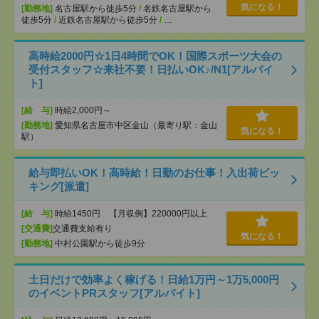
気になる！
[勤務地]
名古屋駅から徒歩5分
/
名鉄名古屋駅から
徒歩5分
/
近鉄名古屋駅から徒歩5分
/
…
高時給2000円☆1日4時間でOK！国際スポーツ大会の
受付スタッフ☆来社不要！日払いOK♪/N1[アルバイ
ト]
[給 与]
時給2,000円～
[勤務地]
愛知県名古屋市中区金山（最寄り駅：金山
気になる！
駅）
給与即払いOK！高時給！日勤のお仕事！入出荷ピッ
キング[派遣]
[給 与]
時給1450円 【月収例】220000円以上
[交通費]
交通費支給有り
気になる！
[勤務地]
中村公園駅から徒歩9分
土日だけで効率よく稼げる！日給1万円～1万5,000円
のイベントPRスタッフ[アルバイト]