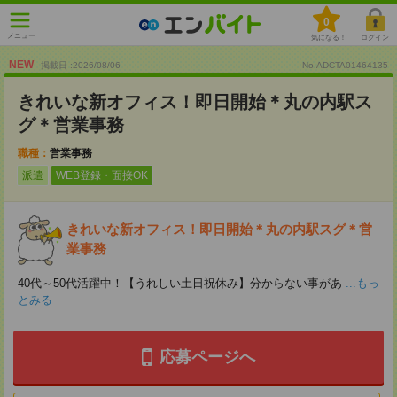
0
メニュー
気になる！
ログイン
NEW
掲載日 :2026
/
08
/
06
No.ADCTA01464135
きれいな新オフィス！即日開始＊丸の内駅ス
グ＊営業事務
職種：
営業事務
派遣
WEB登録・面接OK
きれいな新オフィス！即日開始＊丸の内駅スグ＊営
業事務
40代～50代活躍中！【うれしい土日祝休み】分からない事があ
...もっ
とみる
応募ページへ