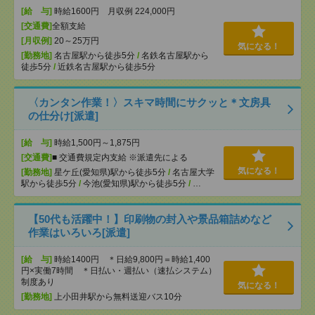
[給 与]
時給1600円 月収例 224,000円
[交通費]
全額支給
[月収例]
20～25万円
気になる！
[勤務地]
名古屋駅から徒歩5分
/
名鉄名古屋駅から
徒歩5分
/
近鉄名古屋駅から徒歩5分
〈カンタン作業！〉スキマ時間にサクッと＊文房具
の仕分け[派遣]
[給 与]
時給1,500円～1,875円
[交通費]
■ 交通費規定内支給 ※派遣先による
気になる！
[勤務地]
星ケ丘(愛知県)駅から徒歩5分
/
名古屋大学
駅から徒歩5分
/
今池(愛知県)駅から徒歩5分
/
…
【50代も活躍中！】印刷物の封入や景品箱詰めなど
作業はいろいろ[派遣]
[給 与]
時給1400円 ＊日給9,800円＝時給1,400
円×実働7時間 ＊日払い・週払い（速払システム）
制度あり
気になる！
[勤務地]
上小田井駅から無料送迎バス10分