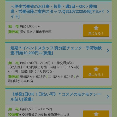
＜厚生労働省のお仕事・短期・週3日～OK＞愛知
県・労働保険ご案内スタッフ/Q311072325046[アルバ
イト]
[給 与]
時給1,600円～
[勤務地]
愛知県名古屋市千種区
気になる！
短期＊イベントスタッフ/身分証チェック・手荷物検
査/日給10,200円～[派遣]
[給 与]
時給1700円～2125円（一律交通費込）
【収入例】6.3万円以上可能 時給1700円×7.5時間
×5日間（勤務日数により異なる）
気になる！
[勤務地]
豊橋駅から車15分
/
二川駅から車14分
/
赤
岩口駅から車10分
《単発1日OK！日払い可》＊コスメのモクモクシー
ル貼り[派遣]
[給 与]
時給1,500円～1,875円
[交通費]
■ 交通費規定内支給 ※派遣先による