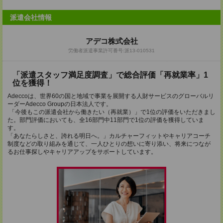
派遣会社情報
アデコ株式会社
労働者派遣事業許可番号:派13-010531
「派遣スタッフ満足度調査」で総合評価「再就業率」1
位を獲得！
Adeccoは、世界60の国と地域で事業を展開する人財サービスのグローバルリ
ーダーAdecco Groupの日本法人です。
「今後もこの派遣会社から働きたい（再就業）」で1位の評価をいただきまし
た。部門評価においても、全16部門中11部門で1位の評価を獲得していま
す。
「あなたらしさと、誇れる明日へ。」カルチャーフィットやキャリアコーチ
制度などの取り組みを通じて、一人ひとりの想いに寄り添い、将来につなが
るお仕事探しやキャリアアップをサポートしています。