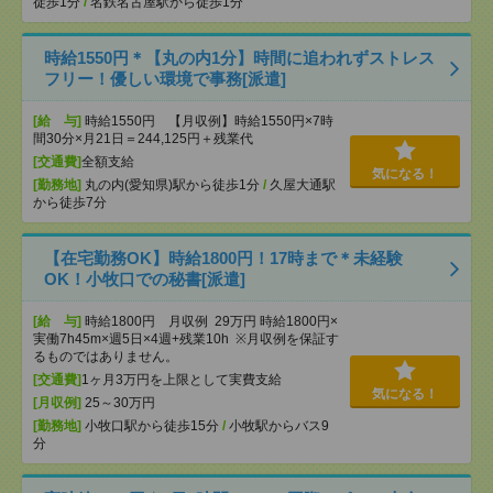
徒歩1分
/
名鉄名古屋駅から徒歩1分
時給1550円＊【丸の内1分】時間に追われずストレス
フリー！優しい環境で事務[派遣]
[給 与]
時給1550円 【月収例】時給1550円×7時
間30分×月21日＝244,125円＋残業代
[交通費]
全額支給
気になる！
[勤務地]
丸の内(愛知県)駅から徒歩1分
/
久屋大通駅
から徒歩7分
【在宅勤務OK】時給1800円！17時まで＊未経験
OK！小牧口での秘書[派遣]
[給 与]
時給1800円 月収例 29万円 時給1800円×
実働7h45m×週5日×4週+残業10h ※月収例を保証す
るものではありません。
[交通費]
1ヶ月3万円を上限として実費支給
気になる！
[月収例]
25～30万円
[勤務地]
小牧口駅から徒歩15分
/
小牧駅からバス9
分