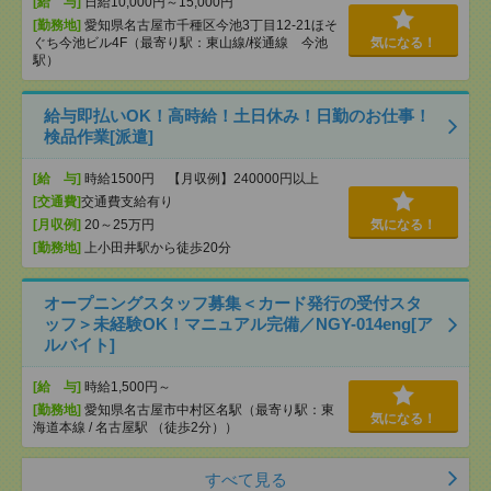
[給 与]
日給10,000円～15,000円
[勤務地]
愛知県名古屋市千種区今池3丁目12-21ほそ
ぐち今池ビル4F（最寄り駅：東山線/桜通線 今池
気になる！
駅）
給与即払いOK！高時給！土日休み！日勤のお仕事！
検品作業[派遣]
[給 与]
時給1500円 【月収例】240000円以上
[交通費]
交通費支給有り
[月収例]
20～25万円
気になる！
[勤務地]
上小田井駅から徒歩20分
オープニングスタッフ募集＜カード発行の受付スタ
ッフ＞未経験OK！マニュアル完備／NGY-014eng[ア
ルバイト]
[給 与]
時給1,500円～
[勤務地]
愛知県名古屋市中村区名駅（最寄り駅：東
気になる！
海道本線 / 名古屋駅 （徒歩2分））
すべて見る