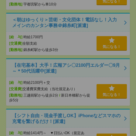
気になる！
[勤務地]
宇都宮駅から車10分
＜朝はゆっくり＞芸術・文化団体！電話なし！入力
メインのカンタン事務＠錦糸町[派遣]
[給 与]
時給1700円
[交通費]
全額支給
気になる！
[勤務地]
錦糸町駅から徒歩3分
【在宅基本】大手！広報アシ〇2100円エルダー〇9月
～＊50代活躍中[派遣]
[給 与]
時給2100円＋交
[交通費]
交通費実費支給（当社規定あり）
気になる！
[勤務地]
三越前駅から徒歩2分
/
新日本橋駅から徒
歩5分
【シフト自由・現金手渡しOK】iPhoneなどスマホの
充電を繋げるだけ！[派遣]
[給 与]
時給1414円～ ▼日払いOK（規定あ