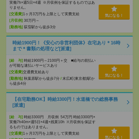
実働7h×週5日×4週 ※月収例を保証するものではあ
りません。
[交通費]
1ヶ月3万円を上限として実費支給
気になる！
[月収例]
30万円～
[勤務地]
荻窪駅から徒歩3分
時給1900円！《安心の非営利団体》在宅あり＊16時
まで＊書類の処理など[派遣]
[給 与]
時給1900円～2100円＋交 ■給与の前払い
が可能な速払いサービスあり
[交通費]
交通費支給あり
気になる！
[勤務地]
秋葉原駅から徒歩7分
/
末広町(東京都)駅か
ら徒歩4分
【在宅勤務OK】時給3300円！水道橋での総務事務
[派遣]
[給 与]
時給3300円 月収例 54万円 時給3300円×
実働7h40m×週5日×4週+残業10h ※月収例を保証す
るものではありません。
[交通費]
1ヶ月3万円を上限として実費支給
気になる！