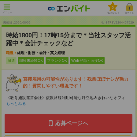
0
メニュー
気になる！
ログイン
掲載日 :2026
/
08
/
02
No.STFSV2204407529
時給1800円！17時15分まで＊当社スタッフ活
躍中＊会計チェックなど
職種：
経理・財務・会計・英文経理
派遣
職種未経験OK
ブランクOK
WEB登録・面接OK
直接雇用の可能性があります！残業ほぼナシが魅力
的！質問しやすい環境です！
《教育施設運営会社》複数路線利用可能な好立地＆きれいなオフィ
...
もっとみる
応募ページへ