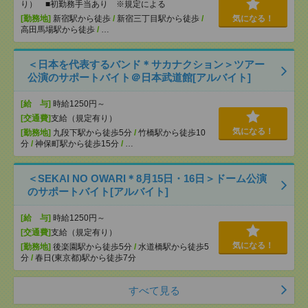
り） ■初勤務手当あり ※規定による
[勤務地]
新宿駅から徒歩
/
新宿三丁目駅から徒歩
/
気になる！
高田馬場駅から徒歩
/
…
＜日本を代表するバンド＊サカナクション＞ツアー
公演のサポートバイト＠日本武道館[アルバイト]
[給 与]
時給1250円～
[交通費]
支給（規定有り）
気になる！
[勤務地]
九段下駅から徒歩5分
/
竹橋駅から徒歩10
分
/
神保町駅から徒歩15分
/
…
＜SEKAI NO OWARI＊8月15日・16日＞ドーム公演
のサポートバイト[アルバイト]
[給 与]
時給1250円～
[交通費]
支給（規定有り）
気になる！
[勤務地]
後楽園駅から徒歩5分
/
水道橋駅から徒歩5
分
/
春日(東京都)駅から徒歩7分
すべて見る