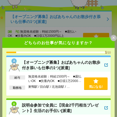
【オープニング募集】おばあちゃんのお散歩付き添
いも仕事の1つ[派遣]
[給 与]
無資格未経験：時給1500円～ ■週払い
OK ■扶養内OK ■日収1万2000円以上
×
[交通費]
交通費全額支給
どちらのお仕事が気になりますか？
気になる！
[勤務地]
巣鴨駅
/
目白駅
/
北池袋駅
/
…
1
/10
説明会参加で全員に【現金2千円相当プレゼント】生
【オープニング募集】おばあちゃんのお散歩
活のお手伝い[派遣]
付き添いも仕事の1つ[派遣]
[給 与]
無資格未経験：時給1500円～ ■週払い
無資格未経験：時給1500円～ ■週払
給与
OK ■扶養内OK ■日収1万2000円以上
いOK ■扶養内OK ■日収1万2000円
[交通費]
交通費全額支給
以上
巣鴨駅 / 目白駅 / 北池袋駅 / …
気になる!
気になる！
勤務地
[勤務地]
錦糸町駅
/
とうきょうスカイツリー駅
/
京
成曳舟駅
/
…
説明会参加で全員に【現金2千円相当プレゼ
時給2350円＊あんしん長期！残業なし！17時定時！
ント】生活のお手伝い[派遣]
土日祝休み！経理業務など[派遣]