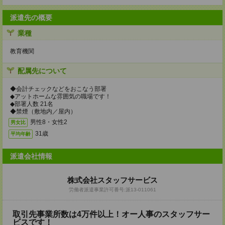
派遣先の概要
業種
教育機関
配属先について
◆会計チェックなどをおこなう部署
◆アットホームな雰囲気の職場です！
◆部署人数 21名
◆禁煙（敷地内／屋内）
男性8・女性2
男女比
31歳
平均年齢
派遣会社情報
株式会社スタッフサービス
労働者派遣事業許可番号:派13-011061
取引先事業所数は4万件以上！オー人事のスタッフサー
ビスです！