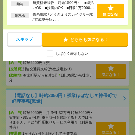
無資格未経験：時給1500円～ ■週払
給与
[給 与]
時給2350円 月収例 329,000円
いOK ■扶養内OK ■日収1万2000円
[交通費]
全額支給
以上
錦糸町駅 / とうきょうスカイツリー駅
気になる!
勤務地
[月収例]
30万円～
/ 京成曳舟駅 / …
気になる！
[勤務地]
赤坂見附駅から徒歩4分
/
永田町駅から徒
歩6分
スキップ
どちらも気になる！
＼基本在宅×月給36万～／OAスキル生かせる！デー
タ分析[派遣]
しばらく表示しない
[給 与]
時給2500円＋交
[交通費]
別途交通費支給(弊社規定あり)
気になる！
[勤務地]
有楽町駅から徒歩2分
/
日比谷駅から徒歩3
分
【電話なし】時給2050円！残業ほぼなし▼神保町で
経理事務[派遣]
[給 与]
時給2050円 月収例 32万円 時給2050円×
実働8h×週5日×4週 ※月収例を保証するものではあ
りません。※給与即受取りサービス利用可（利用条
件有）
気になる！
[交通費]
1ヶ月3万円を上限として実費支給