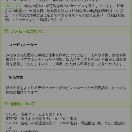
給与の前払いが可能な速払いサービスを導入しています。18時
ポイント！
までの申請で、申請当日に給与振り込み（18時以降の申請は翌9時までに振
込）！※承認の勤怠実績に応じて申請が可能※その他規定あり（詳細は登録
後にマイページよりご確認ください)
フォローについて
コーディネーター
みなさまの経歴から単純に仕事を探すだけではなく、志向や目標、個性や将
来のキャリアプランをしっかり把握。次のステップを見据えた最適な職場環
境を提案しておりますので、ご満足いただける環境がきっと見つかります。
担当営業
担当企業をよく知る専任サポート担当がフォローのため定期訪問。いつでも
気軽に相談できます。
登録について
STEP1：応募フォームよりエントリー
STEP2：当社より登録方法についてのご案内
STEP3：当社への派遣登録完了 ※Web登録（電話面談1回、または面談な
し）