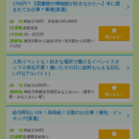
1750円＊【図書館や博物館が好きなかたへ】本に囲
まれてお仕事＊事務[派遣]
[給 与]
時給1750円 月収例 245,000円
[交通費]
全額支給
[月収例]
20～25万円
気になる！
[勤務地]
東所沢駅から徒歩10分
/
所沢駅から民間バ
ス12分
人気イベントも！好きな場所で働けるイベントスタ
ッフ☆来社不要！働いたその日に給料もらえる日払
い/T1[アルバイト]
[給 与]
日給13,000円～
[勤務地]
神奈川県横浜市西区みなとみらい（最寄り
気になる！
駅：みなとみらい駅）
給与即払いOK！高時給！日勤のお仕事！梱包・ピッ
キング[派遣]
[給 与]
時給1340円
[交通費]
交通費支給有り