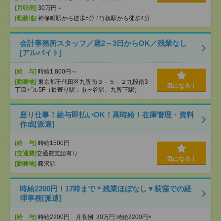
[月収例]
30万円～
[勤務地]
神保町駅から徒歩5分
/
竹橋駅から徒歩4分
会計事務所スタッフ／週2～3日からOK／残業なし
[アルバイト]
[給 与]
時給1,800円～
[勤務地]
東京都千代田区九段南３－５－２九段南3
気になる！
丁目ビル5F（最寄り駅：市ヶ谷駅、九段下駅）
座り仕事！給与即払いOK！高時給！在庫管理・資料
作成[派遣]
[給 与]
時給1500円
[交通費]
交通費支給有り
気になる！
[勤務地]
藤沢駅
時給2200円！17時まで＊残業ほぼなし▼荻窪での経
理事務[派遣]
[給 与]
時給2200円 月収例 30万円 時給2200円×