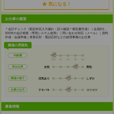
気になる！
お仕事の概要
＊会計チェック（勘定科目入力漏れ・誤り確認＊報告書作成）｜会員約1，
000件の会計精査（専用システム使用）｜問い合わせ対応（メール）｜資料
作成・会議準備｜来客応対・電話応対などの経理事務のお仕事
職場の雰囲気
年齢層
20代
30
40
50
60
男女比率
女性
男性
職場の様子
活気あり
しずか
仕事の仕方
テキパキ
コツコツ
募集情報