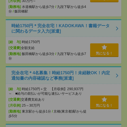
[月収例]
30万円～
[勤務地]
水道橋駅から徒歩7分
/
九段下駅から徒歩4
分
/
飯田橋駅
時給1750円＊完全在宅！KADOKAWA！書籍データ
に関わるデータ入力[派遣]
[給 与]
時給1750円
[交通費]
全額支給
気になる！
[勤務地]
飯田橋駅から徒歩3分
/
九段下駅から徒歩7
分
完全在宅＊4名募集！時給1750円！未経験OK！内定
通知書の内容確認など事務[派遣]
[給 与]
時給1750円＋交 【月収例】290,937円
～ ■給与の前払いが可能な速払いサービスあり
[交通費]
交通費支給あり
[月収例]
25～30万円
気になる！
[勤務地]
東京駅から徒歩1分
/
京橋(東京都)駅から徒
歩5分