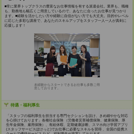
■常に業界トップクラスの豊富なお仕事情報を有する派遣会社。業界も、職種
も、勤務地も幅広くご用意しているので、あなたに合ったお仕事が見つかり
ます。■経験を活かしたい方や経験に自信がない方でも大丈夫。目的やレベル
に応じた多彩な講座で、あなたのスキルアップをスタッフ一人一人が真剣に
応援します！
未経験からスタートできるお仕事も多数ご用
意しております。
待遇・福利厚生
「スタッフの福利厚生を担当する専門セクションを設け、きめ細やかな対応
を心掛けております」各種社会保険 （労働者災害補償保険、健康保険、厚
生年金保険、雇用保険）、有給休暇、定期健康診断、スマホ向け学習アプリ
(スタッフサービスぽけっと)でお仕事に必要なスキルを習得 、全国の提携ス
クールで優待サービス など、福利厚生が充実しております。