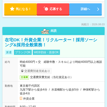
気になる！
応募する
詳細へ
掲載日：2026.08.03
未読
在宅OK！外資企業！リクルーター！採用ソーシ
ング&採用全般業務！
派遣
ブランクOK
WEB登録・面接OK
時給4000円＋交 経験年数・スキルにより時給4000円以上相談
給与
可能
交通費別途支給あり
交通費実費支給（当社規定あり）
交通費
東京都千代田区
勤務地
九段下駅から徒歩4分
/
水道橋駅から徒歩5分
/
神保町駅から
徒歩4分
外資企業
9:00～17:40
勤務時間