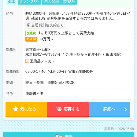
派遣
ブランクOK
WEB登録・面接OK
時給3300円 月収例 54万円 時給3300円×実働7h40m×週5日×4
給与
週+残業10h ※月収例を保証するものではありません。
交通費別途支給あり
1ヶ月3万円を上限として実費支給
交通費
30万円～
月収例
東京都千代田区
勤務地
水道橋駅から徒歩7分
/
九段下駅から徒歩4分
/
飯田橋駅
医薬品メ－カ－
09:00-17:40（休憩60分）実働7時間40分
勤務時間
即日～長期 ※開始日相談OK
期間
履歴書不要
特徴
気になる！
応募する
詳細へ
掲載日：2026.08.09
未読