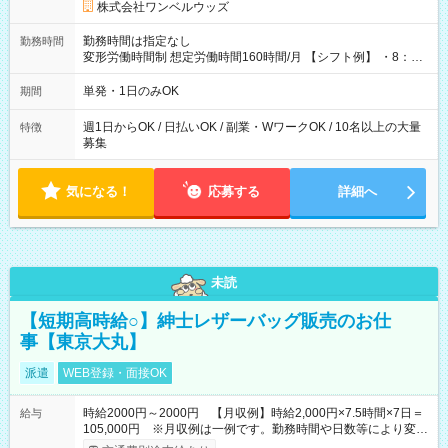
株式会社ワンベルウッズ
勤務時間は指定なし
勤務時間
変形労働時間制 想定労働時間160時間/月 【シフト例】 ・8：00
～21：00
単発・1日のみOK
期間
週1日からOK / 日払いOK / 副業・WワークOK / 10名以上の大量
特徴
募集
気になる！
応募する
詳細へ
未読
【短期高時給○】紳士レザーバッグ販売のお仕
事【東京大丸】
派遣
WEB登録・面接OK
時給2000円～2000円 【月収例】時給2,000円×7.5時間×7日＝
給与
105,000円 ※月収例は一例です。勤務時間や日数等により変動
いたします。