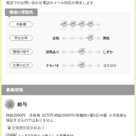
英語でのお問い合わせ電話やメール対応が発生します。
職場の雰囲気
年齢層
20代
30
40
50
60
男女比率
女性
男性
職場の様子
活気あり
しずか
仕事の仕方
テキパキ
コツコツ
募集情報
給与
時給2000円 月収例 32万円 時給2000円×実働8h×週5日×4週 ※月収例を
保証するものではありません。
交通費別途支給あり
1ヶ月3万円を上限として実費支給
交通費