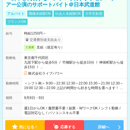
アー公演のサポートバイト＠日本武道館
アルバイト
職種未経験OK
社会人未経験OK
大学生歓迎
ブランクOK
時給1250円～
給与
交通費別途支給あり
支給（規定有り）
交通費
東京都千代田区
勤務地
九段下駅から徒歩5分
/
竹橋駅から徒歩10分
/
神保町駅から徒
歩15分
/
…
株式会社ライブパワー
＜シフト例＞ 9:00～22:30 12:30～22:00 15:30～21:00 12:30～
勤務時間
19:00 12:30～22:00 上記の時間から好きな時間を選べます！ ※
時間は変更となる可能性があります
9月8日・9日
期間
週1日からOK
/
履歴書不要
/
副業・WワークOK
/
シフト勤務
/
特徴
電話対応なし
/
パソコンスキル不要
気になる！
応募する
詳細へ