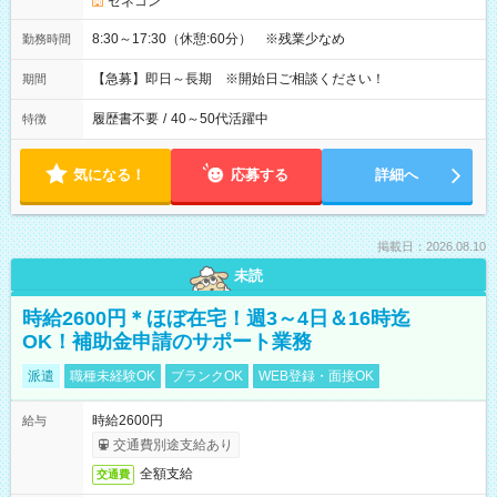
ゼネコン
8:30～17:30（休憩:60分） ※残業少なめ
勤務時間
【急募】即日～長期 ※開始日ご相談ください！
期間
履歴書不要
/
40～50代活躍中
特徴
気になる！
応募する
詳細へ
掲載日：2026.08.10
未読
時給2600円＊ほぼ在宅！週3～4日＆16時迄
OK！補助金申請のサポート業務
派遣
職種未経験OK
ブランクOK
WEB登録・面接OK
時給2600円
給与
交通費別途支給あり
全額支給
交通費