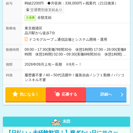
時給2200円 ◆月収例：338,000円＋残業代（21日換算）
給与
交通費別途支給あり
全額支給
交通費
東京都港区
勤務地
品川駅から徒歩7分
ドコモグループ→通信設備とシステム開発・運用
09:00～17:30(実働7時間30分 休憩1時間) 17:00～26:00(実働8
勤務時間
時間 休憩1時間) 02:00～09:30(実働6時間30分 休憩1時間) ※
日勤は就業時間1/夜勤は就業時間2.3を連続で行って頂きます
2026年09月上旬～長期 ※9月～！
期間
履歴書不要
/
40～50代活躍中
/
服装自由
/
シフト勤務
/
パソコ
特徴
ンスキル不要
気になる！
応募する
詳細へ
未読
【日払い・未経験歓迎！】稼ぎたい日にサクッ