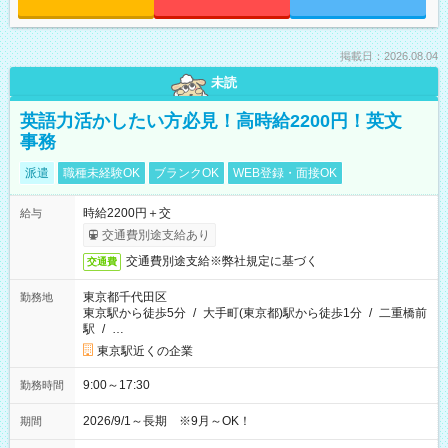
掲載日：2026.08.04
未読
英語力活かしたい方必見！高時給2200円！英文
事務
派遣
職種未経験OK
ブランクOK
WEB登録・面接OK
時給2200円＋交
給与
交通費別途支給あり
交通費別途支給※弊社規定に基づく
交通費
東京都千代田区
勤務地
東京駅から徒歩5分
/
大手町(東京都)駅から徒歩1分
/
二重橋前
駅
/
…
東京駅近くの企業
9:00～17:30
勤務時間
2026/9/1～長期 ※9月～OK！
期間