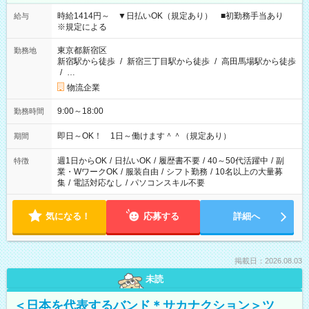
時給1414円～ ▼日払いOK（規定あり） ■初勤務手当あり
給与
※規定による
東京都新宿区
勤務地
新宿駅から徒歩
/
新宿三丁目駅から徒歩
/
高田馬場駅から徒歩
/
…
物流企業
9:00～18:00
勤務時間
即日～OK！ 1日～働けます＾＾（規定あり）
期間
週1日からOK
/
日払いOK
/
履歴書不要
/
40～50代活躍中
/
副
特徴
業・WワークOK
/
服装自由
/
シフト勤務
/
10名以上の大量募
集
/
電話対応なし
/
パソコンスキル不要
気になる！
応募する
詳細へ
掲載日：2026.08.03
未読
＜日本を代表するバンド＊サカナクション＞ツ