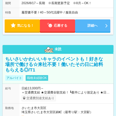
2026/8/17～長期 ※長期更新予定 ※8月～OK！
期間
履歴書不要
/
40～50代活躍中
/
服装自由
特徴
気になる！
応募する
詳細へ
未読
ちいさいかわいいキャラのイベントも！好きな
場所で働ける☆来社不要！働いたその日に給料
もらえる◎/T1
アルバイト
職種未経験OK
日給13,000円～
給与
＋交通費支給 ★交通費全額支給！ ┗案件により規定あり ★日払
いOK！（規定あり） ┗働いたその日に現金GET♪ お仕事後はコ
交通費別途支給あり
ンビニATMから 日払い分を引き落とせます！ 【試用期間】試
用期間なし
さいたま市大宮区
勤務地
埼玉県さいたま市大宮区錦町（最寄り駅：大宮駅）