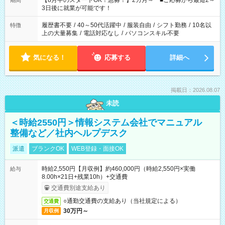
【8月中のスタートOK！急募！】2カ月～ ■ご応募から最短2～
期間
ね。 ※Wワーク希望の方へ 今ご覧のお仕事で希望する勤務時間
3日後に就業が可能です！
と、もう1つのお仕事の勤務時間。 合計で週40時間を超える場
合は応募できません。
履歴書不要
/
40～50代活躍中
/
服装自由
/
シフト勤務
/
10名以
特徴
上の大量募集
/
電話対応なし
/
パソコンスキル不要
気になる！
応募する
詳細へ
掲載日：2026.08.07
未読
＜時給2550円＞情報システム会社でマニュアル
整備など／社内ヘルプデスク
派遣
ブランクOK
WEB登録・面接OK
時給2,550円【月収例】約460,000円（時給2,550円×実働
給与
8.00h×21日+残業10h）+交通費
交通費別途支給あり
○通勤交通費の支給あり（当社規定による）
交通費
30万円～
月収例