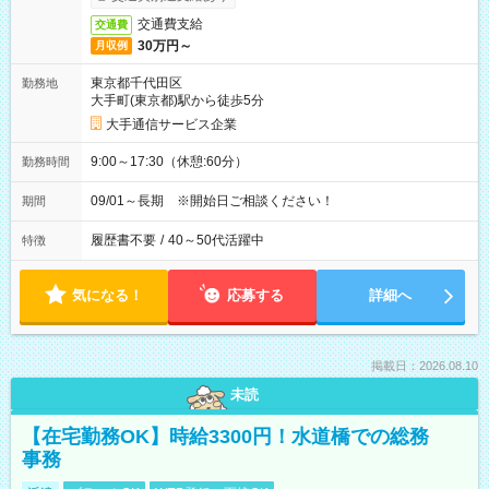
交通費支給
交通費
30万円～
月収例
東京都千代田区
勤務地
大手町(東京都)駅から徒歩5分
大手通信サービス企業
9:00～17:30（休憩:60分）
勤務時間
09/01～長期 ※開始日ご相談ください！
期間
履歴書不要
/
40～50代活躍中
特徴
気になる！
応募する
詳細へ
掲載日：2026.08.10
未読
【在宅勤務OK】時給3300円！水道橋での総務
事務