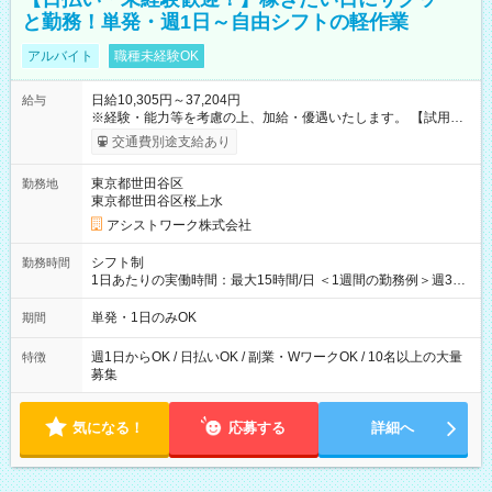
と勤務！単発・週1日～自由シフトの軽作業
アルバイト
職種未経験OK
日給10,305円～37,204円
給与
※経験・能力等を考慮の上、加給・優遇いたします。 【試用期
間】試用期間なし
交通費別途支給あり
東京都世田谷区
勤務地
東京都世田谷区桜上水
アシストワーク株式会社
シフト制
勤務時間
1日あたりの実働時間：最大15時間/日 ＜1週間の勤務例＞週3回
勤務 勤務：月・水・金 休み：火・木・土・日 好きな時にお仕事
可能です！ ※1日あたりの最大実働時間は日勤、夜勤共に勤務し
単発・1日のみOK
期間
た時間になります。
週1日からOK / 日払いOK / 副業・WワークOK / 10名以上の大量
特徴
募集
気になる！
応募する
詳細へ