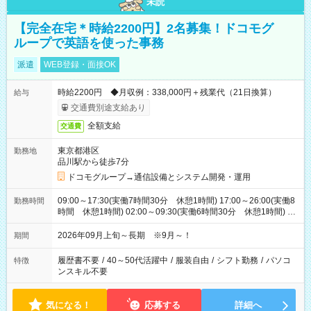
未読
【完全在宅＊時給2200円】2名募集！ドコモグ
ループで英語を使った事務
派遣
WEB登録・面接OK
時給2200円 ◆月収例：338,000円＋残業代（21日換算）
給与
交通費別途支給あり
全額支給
交通費
東京都港区
勤務地
品川駅から徒歩7分
ドコモグループ→通信設備とシステム開発・運用
09:00～17:30(実働7時間30分 休憩1時間) 17:00～26:00(実働8
勤務時間
時間 休憩1時間) 02:00～09:30(実働6時間30分 休憩1時間) ※
日勤は就業時間1/夜勤は就業時間2.3を連続で行って頂きます
2026年09月上旬～長期 ※9月～！
期間
履歴書不要
/
40～50代活躍中
/
服装自由
/
シフト勤務
/
パソコ
特徴
ンスキル不要
気になる！
応募する
詳細へ