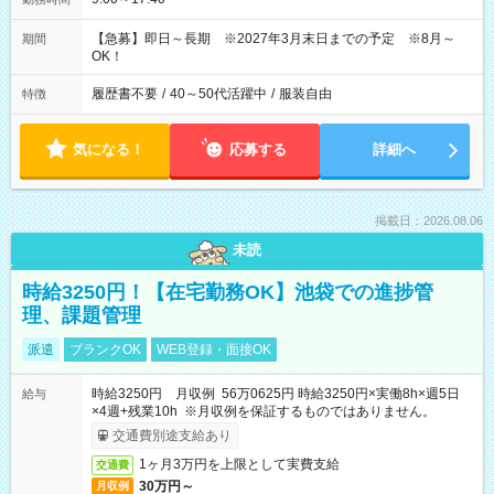
【急募】即日～長期 ※2027年3月末日までの予定 ※8月～
期間
OK！
履歴書不要
/
40～50代活躍中
/
服装自由
特徴
気になる！
応募する
詳細へ
掲載日：2026.08.06
未読
時給3250円！【在宅勤務OK】池袋での進捗管
理、課題管理
派遣
ブランクOK
WEB登録・面接OK
時給3250円 月収例 56万0625円 時給3250円×実働8h×週5日
給与
×4週+残業10h ※月収例を保証するものではありません。
交通費別途支給あり
1ヶ月3万円を上限として実費支給
交通費
30万円～
月収例