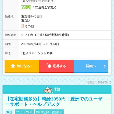
交通費別途支給あり
☆交通費全額支給！
交通費
東京都千代田区
勤務地
東京駅
その他
シフト制（実働7.5時間/休憩1時間）
勤務時間
2026年9月30日～10月13日
期間
日払いOK
/
シフト勤務
特徴
気になる！
応募する
詳細へ
掲載日：2026.08.10
未読
【在宅勤務多め】時給3050円！豊洲でのユーザ
ーサポート・ヘルプデスク
派遣
ブランクOK
WEB登録・面接OK