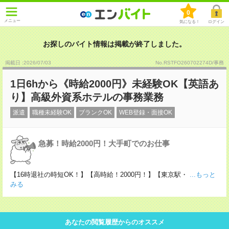
0
メニュー
気になる！
ログイン
お探しのバイト情報は掲載が終了しました。
掲載日 :2026
/
07
/
03
No.RSTFO260702274D/事務
1日6hから《時給2000円》未経験OK【英語あ
り】高級外資系ホテルの事務業務
派遣
職種未経験OK
ブランクOK
WEB登録・面接OK
急募！時給2000円！大手町でのお仕事
【16時退社の時短OK！】【高時給！2000円！】【東京駅・
...もっと
みる
あなたの閲覧履歴からのオススメ