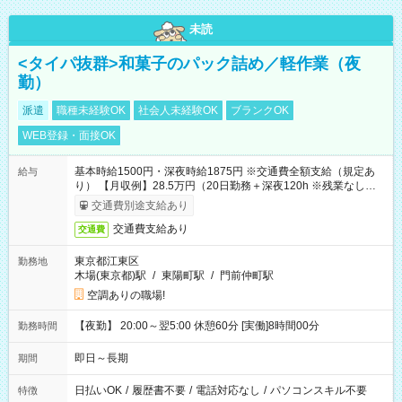
未読
<タイパ抜群>和菓子のパック詰め／軽作業（夜
勤）
派遣
職種未経験OK
社会人未経験OK
ブランクOK
WEB登録・面接OK
基本時給1500円・深夜時給1875円 ※交通費全額支給（規定あ
給与
り） 【月収例】28.5万円（20日勤務＋深夜120h ※残業なしの場
合）
交通費別途支給あり
交通費支給あり
交通費
東京都江東区
勤務地
木場(東京都)駅
/
東陽町駅
/
門前仲町駅
空調ありの職場!
【夜勤】 20:00～翌5:00 休憩60分 [実働]8時間00分
勤務時間
即日～長期
期間
日払いOK
/
履歴書不要
/
電話対応なし
/
パソコンスキル不要
特徴