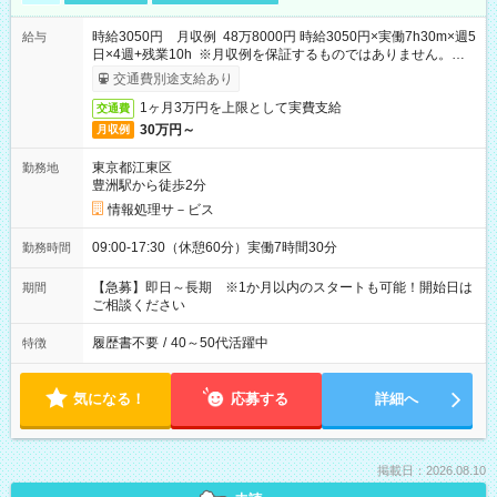
時給3050円 月収例 48万8000円 時給3050円×実働7h30m×週5
給与
日×4週+残業10h ※月収例を保証するものではありません。※給
与即受取りサービス利用可（利用条件有）
交通費別途支給あり
1ヶ月3万円を上限として実費支給
交通費
30万円～
月収例
東京都江東区
勤務地
豊洲駅から徒歩2分
情報処理サ－ビス
09:00-17:30（休憩60分）実働7時間30分
勤務時間
【急募】即日～長期 ※1か月以内のスタートも可能！開始日は
期間
ご相談ください
履歴書不要
/
40～50代活躍中
特徴
気になる！
応募する
詳細へ
掲載日：2026.08.10