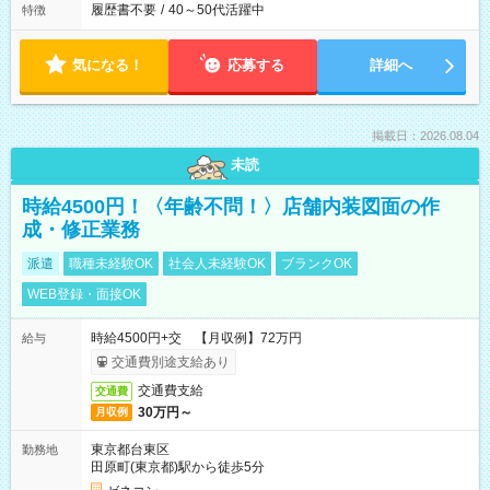
履歴書不要
/
40～50代活躍中
特徴
気になる！
応募する
詳細へ
掲載日：2026.08.04
未読
時給4500円！〈年齢不問！〉店舗内装図面の作
成・修正業務
派遣
職種未経験OK
社会人未経験OK
ブランクOK
WEB登録・面接OK
時給4500円+交 【月収例】72万円
給与
交通費別途支給あり
交通費支給
交通費
30万円～
月収例
東京都台東区
勤務地
田原町(東京都)駅から徒歩5分