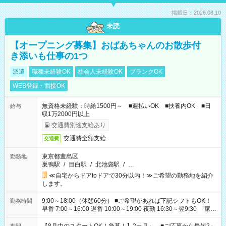
掲載日：2026.08.10
未読
【オープニング募集】おばあちゃんのお散歩付
き添いも仕事の1つ
派遣
職種未経験OK
社会人未経験OK
ブランクOK
WEB登録・面接OK
無資格未経験：時給1500円～ ■週払いOK ■扶養内OK ■日
給与
収1万2000円以上
交通費別途支給あり
交通費全額支給
交通費
東京都豊島区
勤務地
巣鴨駅
/
目白駅
/
北池袋駅
/
…
≪自宅からドアtoドアで30分以内！≫ご希望の勤務地を紹介
します。
9:00～18:00（休憩60分） ■ご希望があれば下記シフトもOK！
勤務時間
早番 7:00～16:00 遅番 10:00～19:00 夜勤 16:30～翌9:30 「家族
と休みを合わせたい」 「余裕を持って夕飯の準備がしたい」
「できれば残業はしたくない」 など、ご希望を教えてください