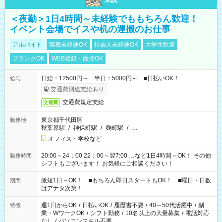
＜夜勤＞1日4時間～未経験でももちろん歓迎！
イベント会場でイスや机の運搬のお仕事
アルバイト
職種未経験OK
社会人未経験OK
大学生歓迎
ブランクOK
WEB登録・面接OK
日給：12500円～ 半日：5000円～ ■日払いOK！
給与
交通費別途支給あり
交通費規定支給
交通費
東京都千代田区
勤務地
秋葉原駅
/
神保町駅
/
麹町駅
/
…
オフィス・学校など
20:00～24：00 22：00～翌7:00 …など1日4時間～OK！ その他
勤務時間
シフトもございます！ お気軽にご相談ください！
激短1日～OK！ ■もちろん即日スタートもOK！ ■曜日・日数
期間
はアナタ次第！
週1日からOK
/
日払いOK
/
履歴書不要
/
40～50代活躍中
/
副
特徴
業・WワークOK
/
シフト勤務
/
10名以上の大量募集
/
電話対応
なし
/
パソコンスキル不要