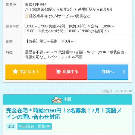
東京都中央区
勤務地
八丁堀(東京都)駅から徒歩2分
/
茅場町駅から徒歩6分
建設業界向けのAIサービスの提供など
10:00～17:00(実働6時間 休憩1時間) ※定時：10:00～
勤務時間
19:00（※終わりの時間：16:00～19:00で相談可！）
【急募】即日～長期 ※8月～！
期間
履歴書不要
/
40～50代活躍中
/
副業・WワークOK
/
服装自由
/
特徴
電話対応なし
/
パソコンスキル不要
気になる！
応募する
詳細へ
掲載日：2026.08.10
未読
完全在宅＊時給2150円！2名募集！7月！英語メ
インの問い合わせ対応
派遣
WEB登録・面接OK