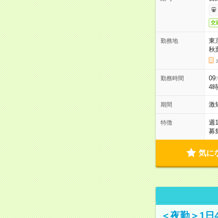
交
東
勤務地
秋
09
勤務時間
4
激
期間
週
特徴
募
気に
＜夜勤＞1日