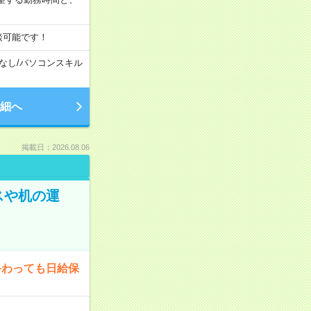
談可能です！
なし
/
パソコンスキル
細へ
掲載日：2026.08.06
スや机の運
終わっても日給保