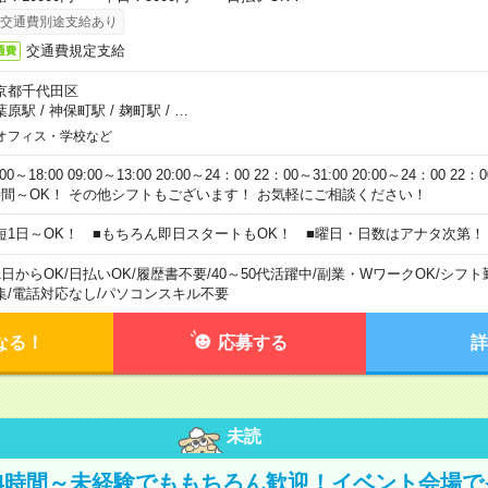
交通費別途支給あり
交通費規定支給
通費
京都千代田区
葉原駅
/
神保町駅
/
麹町駅
/
…
オフィス・学校など
:00～18:00 09:00～13:00 20:00～24：00 22：00～31:00 20:00～24：00 2
時間～OK！ その他シフトもございます！ お気軽にご相談ください！
短1日～OK！ ■もちろん即日スタートもOK！ ■曜日・日数はアナタ次第！
1日からOK
/
日払いOK
/
履歴書不要
/
40～50代活躍中
/
副業・WワークOK
/
シフト
集
/
電話対応なし
/
パソコンスキル不要
なる！
応募する
詳
未読
4時間～未経験でももちろん歓迎！イベント会場で