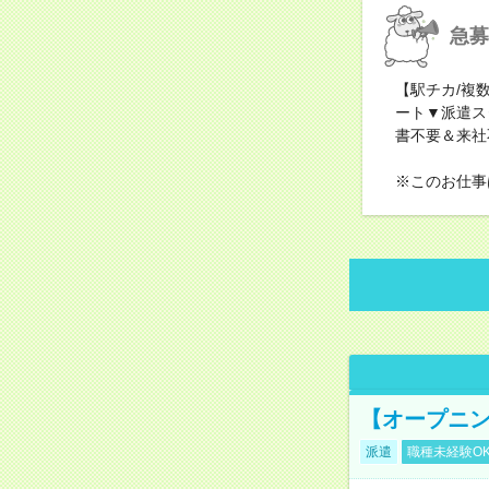
急募
【駅チカ/複
ート▼派遣ス
書不要＆来社
※このお仕事
【オープニン
派遣
職種未経験O