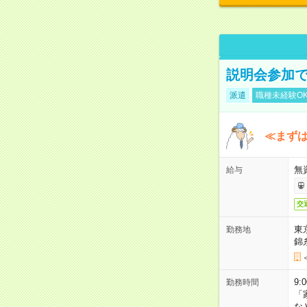
説明会参加で
派遣
職種未経験O
≪まずは
無
給与
交
東
勤務地
錦
9:
勤務時間
「
な