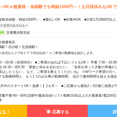
～OK≫無資格・未経験でも時給1500円～！土日祝休みもOK
資格未経験：時給1500円～ ■週払いOK ■扶養内OK ■日収1万2000円以上
交通費別途支給あり
交通費全額支給
通費
京都豊島区
鴨駅
/
目白駅
/
北池袋駅
/
…
≪自宅からドアtoドアで30分以内！≫ご希望の勤務地を紹介します。
00～18:00（休憩60分） ■ご希望があれば下記シフトもOK！ 早番 7:00～16:00 遅
勤 16:30～翌9:30 「家族と休みを合わせたい」 「余裕を持って夕飯の準備
業はしたくない」 など、ご希望を教えてくださいね。 ※Wワーク希望の方へ
する勤務時間と、もう1つのお仕事の勤務時間。 合計で週40時間を超える場
8月中のスタートOK！急募！】2カ月～ ■ご応募から最短2～3日後に就業が
歴書不要
/
40～50代活躍中
/
服装自由
/
シフト勤務
/
10名以上の大量募集
/
電話対応
要
なる！
応募する
詳