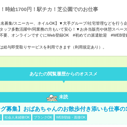
！時給1700円！駅チカ！芝公園でのお仕事
数名募集/スニーカー、ネイルOK】▼大手グループ/社宅管理などを行う
タッフ多数活躍中/同業務の方もいて安心！▼お弁当販売や休憩スペー
不要、オンラインですぐにWeb登録OK #初めての派遣歓迎 #WEB登
は給与即受取りサービスを利用できます（利用規定あり）。
あなたの閲覧履歴からのオススメ
未読
グ募集】おばあちゃんのお散歩付き添いも仕事の
K
社会人未経験OK
ブランクOK
WEB登録・面接OK