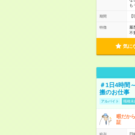
も
【
期間
履
特徴
不
気に
＃1日4時間
搬のお仕事
アルバイト
職種未
暇だか
証
日
給与