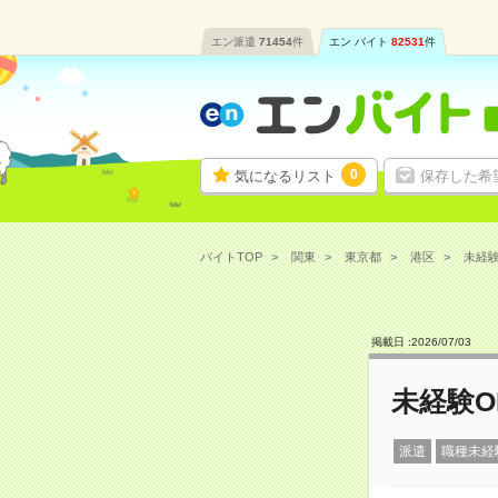
エン派遣
71454
件
エン バイト
82531
件
0
気になるリスト
保存した希
バイトTOP
関東
東京都
港区
未経験
掲載日 :
2026
/
07
/
03
未経験O
派遣
職種未経