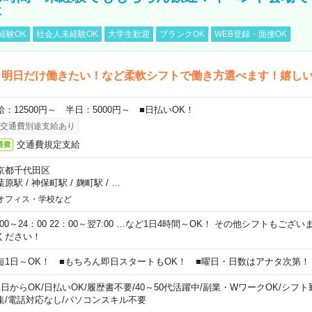
事
経験OK
社会人未経験OK
大学生歓迎
ブランクOK
WEB登録・面接OK
ら明日だけ働きたい！など柔軟シフトで働き方選べます！嬉し
給：12500円～ 半日：5000円～ ■日払いOK！
交通費別途支給あり
交通費規定支給
通費
京都千代田区
葉原駅
/
神保町駅
/
麹町駅
/
…
オフィス・学校など
0:00～24：00 22：00～翌7:00 …など1日4時間～OK！ その他シフトもござ
ください！
短1日～OK！ ■もちろん即日スタートもOK！ ■曜日・日数はアナタ次第！
1日からOK
/
日払いOK
/
履歴書不要
/
40～50代活躍中
/
副業・WワークOK
/
シフト
集
/
電話対応なし
/
パソコンスキル不要