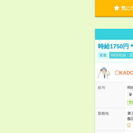
気に
時給1750
派遣
WEB登録・面
〇KAD
時給
給与
交
東
勤務地
飯