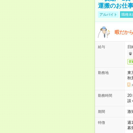
運搬のお仕
アルバイト
職種未
暇だか
日
給与
交
東
勤務地
秋
2
勤務時間
談
激
期間
週
特徴
募