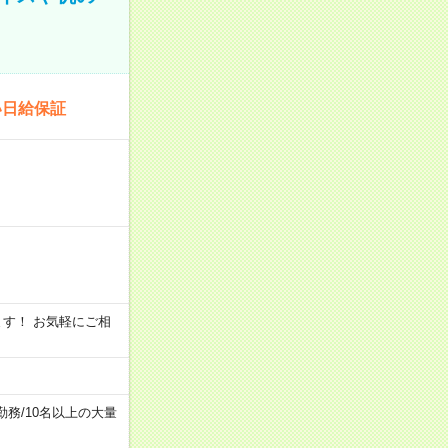
い日給保証
います！ お気軽にご相
勤務
/
10名以上の大量