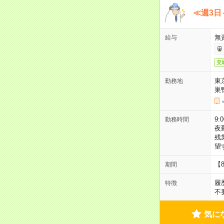
≪週3日
無
給与
交
東
勤務地
巣
9:
勤務時間
夜
残
望
【
期間
履
特徴
不
気に