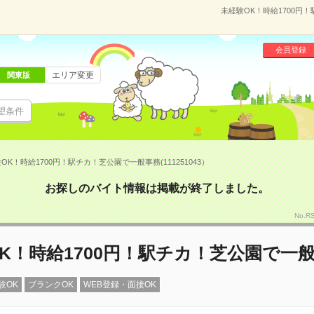
未経験OK！時給1700円！
会員登録
エリア変更
関東版
望条件
OK！時給1700円！駅チカ！芝公園で一般事務(111251043）
お探しのバイト情報は掲載が終了しました。
No.R
K！時給1700円！駅チカ！芝公園で一
験OK
ブランクOK
WEB登録・面接OK