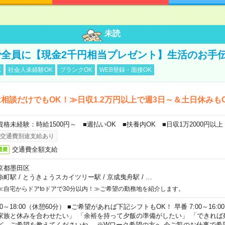
未読
全員に【現金2千円相当プレゼント】生活のお手
K
社会人未経験OK
ブランクOK
WEB登録・面接OK
相談だけでもOK！≫日収1.2万円以上で週3日～＆土日休みも
資格未経験：時給1500円～ ■週払いOK ■扶養内OK ■日収1万2000円以上
交通費別途支給あり
交通費全額支給
通費
京都墨田区
糸町駅
/
とうきょうスカイツリー駅
/
京成曳舟駅
/
…
≪自宅からドアtoドアで30分以内！≫ご希望の勤務地を紹介します。
00～18:00（休憩60分） ■ご希望があれば下記シフトもOK！ 早番 7:00～16:00 遅
家族と休みを合わせたい」 「余裕を持って夕飯の準備がしたい」 「できれば
ど、ご希望を教えてくださいね。 ※Wワーク希望の方へ 今ご覧のお仕事で希