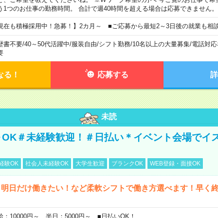
う1つのお仕事の勤務時間。 合計で週40時間を超える場合は応募できません。
現在も積極採用中！急募！】2カ月～ ■ご応募から最短2～3日後の就業も相
歴書不要
/
40～50代活躍中
/
服装自由
/
シフト勤務
/
10名以上の大量募集
/
電話対応
要
なる！
応募する
詳
未読
～OK＃未経験歓迎！＃日払い＊イベント会場でイ
経験OK
社会人未経験OK
大学生歓迎
ブランクOK
WEB登録・面接OK
ら明日だけ働きたい！など柔軟シフトで働き方選べます！早く
給：10000円～ 半日：5000円～ ■日払いOK！