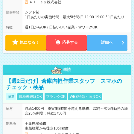
Ａｌｌｅｙ株式会社
シフト制
勤務時間
1日あたりの実働時間：最大5時間/日 11:00-19:00 └1日あたりの
実働時間：1-5時間 └上記の時間帯内であれば、いつでも勤務可
能！ └平日・土曜日の中で、お好きな曜日でご勤務いただけま
週1日からOK / 日払いOK / 副業・WワークOK
特徴
す！ 【シフト例】 ・11:00～14:00 ・16:30～19:00 ・13:00～
18:00 などのように、自由な働き方が可能なお仕事です！
気になる！
応募する
詳細へ
未読
【週2日だけ】倉庫内軽作業スタッフ スマホの
チェック・検品
派遣
職種未経験OK
ブランクOK
WEB登録・面接OK
時給1400円 ※実働8時間を超える勤務、22時～翌5時勤務の場
給与
合25％割増：時給1750円
千葉県船橋市
勤務地
南船橋駅から徒歩10分程度