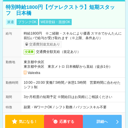
特別時給1800円【ヴァレクストラ】短期スタッ
フ 日本橋
派遣
ブランクOK
WEB登録・面接OK
時給1800円 ※ご経験・スキルにより優遇 スマホでかんたんに
給与
前払いで給与が受け取れます（※上限、条件あり）
交通費別途支給あり
交通費全額支給（規定あり）
交通費
東京都中央区
勤務地
東京都中央区 東京メトロ 日本橋駅から直結（徒歩1分）
Valextra
10:00～20:00 実働7.5時間／休憩1.5時間 営業時間に合わせた
勤務時間
シフト制
3か月程度の短期予定 ※開始日はお気軽にご相談ください
期間
副業・WワークOK
/
シフト勤務
/
パソコンスキル不要
特徴
気になる！
応募する
詳細へ