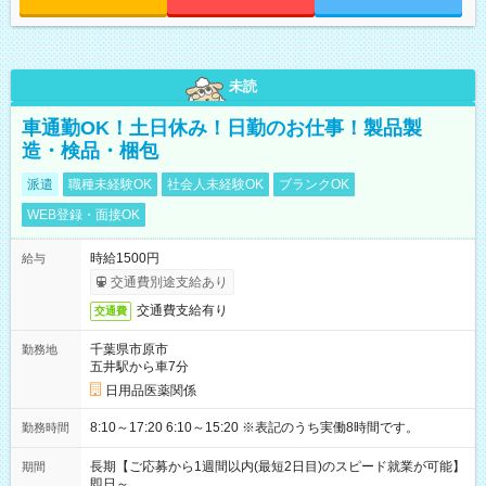
未読
車通勤OK！土日休み！日勤のお仕事！製品製
造・検品・梱包
派遣
職種未経験OK
社会人未経験OK
ブランクOK
WEB登録・面接OK
時給1500円
給与
交通費別途支給あり
交通費支給有り
交通費
千葉県市原市
勤務地
五井駅から車7分
日用品医薬関係
8:10～17:20 6:10～15:20 ※表記のうち実働8時間です。
勤務時間
長期【ご応募から1週間以内(最短2日目)のスピード就業が可能】
期間
即日～