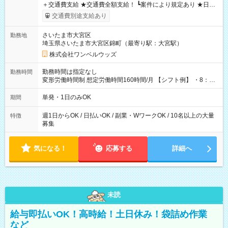
＋交通費支給 ★交通費全額支給！ ┗案件により規定あり ★日払
いOK！（規定あり） ┗働いたその日に現金GET♪ お仕事後はコ
交通費別途支給あり
ンビニATMから 日払い分を引き落とせます！ 【試用期間】試
用期間なし
さいたま市大宮区
勤務地
埼玉県さいたま市大宮区錦町（最寄り駅：大宮駅）
株式会社ワンベルウッズ
勤務時間は指定なし
勤務時間
変形労働時間制 想定労働時間160時間/月 【シフト例】 ・8：00
～21：00
単発・1日のみOK
期間
週1日からOK / 日払いOK / 副業・WワークOK / 10名以上の大量
特徴
募集
気になる！
応募する
詳細へ
未読
給与即払いOK！高時給！土日休み！袋詰め作業
など