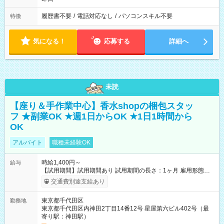
履歴書不要
/
電話対応なし
/
パソコンスキル不要
特徴
気になる！
応募する
詳細へ
未読
【座り＆手作業中心】香水shopの梱包スタッ
フ ★副業OK ★週1日からOK ★1日1時間から
OK
アルバイト
職種未経験OK
時給1,400円～
給与
【試用期間】試用期間あり 試用期間の長さ：1ヶ月 雇用形態、
給与は本採用時と同じです。
交通費別途支給あり
東京都千代田区
勤務地
東京都千代田区内神田2丁目14番12号 星屋第六ビル402号（最
寄り駅：神田駅）