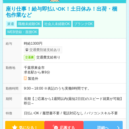
座り仕事！給与即払いOK！土日休み！出荷・梱
包作業など
派遣
職種未経験OK
社会人未経験OK
ブランクOK
WEB登録・面接OK
時給1300円
給与
交通費別途支給あり
交通費支給有り
交通費
千葉県東金市
勤務地
求名駅から車9分
製造外
9:00～18:00 ※表記のうち実働8時間です。
勤務時間
長期【ご応募から1週間以内(最短2日目)のスピード就業が可能】
期間
即日～
日払いOK
/
履歴書不要
/
電話対応なし
/
パソコンスキル不要
特徴
気になる！
応募する
詳細へ