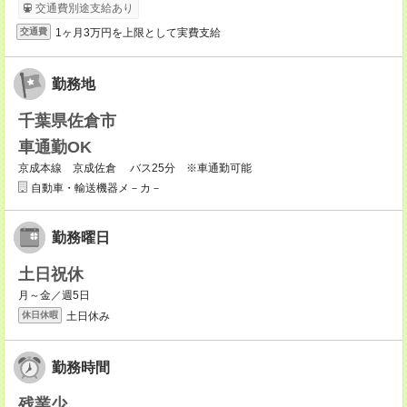
交通費別途支給あり
1ヶ月3万円を上限として実費支給
交通費
勤務地
千葉県佐倉市
車通勤OK
京成本線 京成佐倉 バス25分 ※車通勤可能
自動車・輸送機器メ－カ－
勤務曜日
土日祝休
月～金／週5日
土日休み
休日休暇
勤務時間
残業少