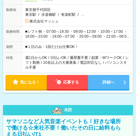
東京都千代田区
勤務地
東京駅
/
水道橋駅
/
有楽町駅
/
…
株式会社マッシュ
■シフト例 ・07:00～19:30 ・09:00～12:00 ・10:00～17:00 ・
勤務時間
18:00～23:00 ・19:00～07:00 ・20:00～09:00 ・22:00～06:00
etc ★最短で3時間で5,120円のお仕事から 15時間で2万円近く稼
げるお仕事も！ ご希望のお時間に合わせてご紹介！ ※シフトは
■１日のみ・1回だけお仕事OK！
期間
現場によって異なります。 ※勿論、休憩時間はあるのでご安心
ください！
週1日からOK
/
日払いOK
/
履歴書不要
/
副業・WワークOK
/
シ
特徴
フト勤務
/
10名以上の大量募集
/
電話対応なし
/
パソコンスキ
ル不要
気になる！
応募する
詳細へ
未読
サマソニなど人気音楽イベントも！好きな場所
で働ける☆来社不要！働いたその日に給料もら
える日払い/T1