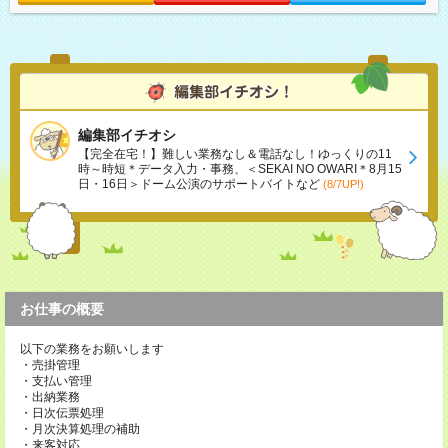
編集部イチオシ
【完全在宅！】難しい業務なし＆電話なし！ゆっくりの11
時～時短＊データ入力・事務、＜SEKAI NO OWARI＊8月15
日・16日＞ドーム公演のサポートバイトなど
(8/7UP!)
お仕事の概要
以下の業務をお願いします
・売掛管理
・支払い管理
・出納業務
・日次伝票処理
・月次決算処理の補助
・来客対応