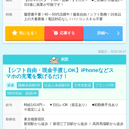
【8月中のスタートOK！急募！】2カ月～ ■ご応募から最短2～
期間
ね。 ※Wワーク希望の方へ 今ご覧のお仕事で希望する勤務時間
3日後に就業が可能です！
と、もう1つのお仕事の勤務時間。 合計で週40時間を超える場
合は応募できません。
履歴書不要
/
40～50代活躍中
/
服装自由
/
シフト勤務
/
10名以
特徴
上の大量募集
/
電話対応なし
/
パソコンスキル不要
気になる！
応募する
詳細へ
掲載日：2026.08.07
未読
【シフト自由・現金手渡しOK】iPhoneなどス
マホの充電を繋げるだけ！
派遣
職種未経験OK
社会人未経験OK
大学生歓迎
ブランクOK
WEB登録・面接OK
時給1414円～ ▼日払いOK（規定あり） ■初勤務手当あり
給与
※規定による
東京都新宿区
勤務地
新宿駅から徒歩
/
新宿三丁目駅から徒歩
/
高田馬場駅から徒歩
/
…