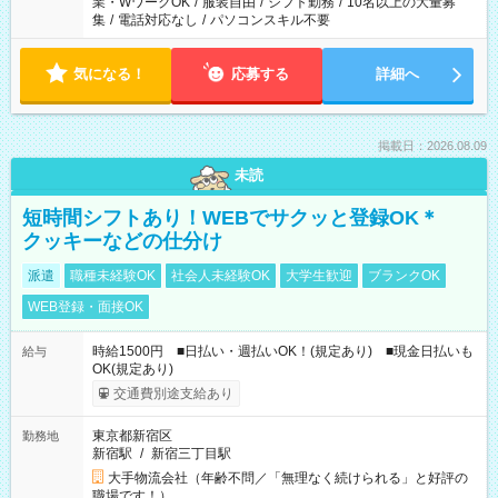
業・WワークOK
/
服装自由
/
シフト勤務
/
10名以上の大量募
集
/
電話対応なし
/
パソコンスキル不要
気になる！
応募する
詳細へ
掲載日：2026.08.09
未読
短時間シフトあり！WEBでサクッと登録OK＊
クッキーなどの仕分け
派遣
職種未経験OK
社会人未経験OK
大学生歓迎
ブランクOK
WEB登録・面接OK
時給1500円 ■日払い・週払いOK！(規定あり) ■現金日払いも
給与
OK(規定あり)
交通費別途支給あり
東京都新宿区
勤務地
新宿駅
/
新宿三丁目駅
大手物流会社（年齢不問／「無理なく続けられる」と好評の
職場です！）