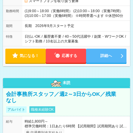
スマートフォンを取り扱う倉庫
(1)9:00～18:00（実働8時間） (2)10:00～18:00（実働7時間）
勤務時間
(3)10:00～17:00（実働6時間） ※時間帯選べます ※休憩60分
長期 2026年9月スタート予定
期間
日払いOK
/
履歴書不要
/
40～50代活躍中
/
副業・WワークOK
/
特徴
シフト勤務
/
10名以上の大量募集
気になる！
応募する
詳細へ
未読
会計事務所スタッフ／週2～3日からOK／残業
なし
アルバイト
職種未経験OK
時給1,800円～
給与
標準労働時間：1日あたり6時間 【試用期間】試用期間あり 試用
期間の長さ：3ヶ月 雇用形態、給与は本採用時と同じです。
交通費別途支給あり