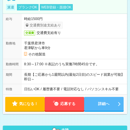
派遣
ブランクOK
WEB登録・面接OK
時給1500円
給与
交通費別途支給あり
交通費支給有り
交通費
千葉県君津市
勤務地
君津駅から車9分
その他製造
8:30～17:00 ※表記のうち実働7時間45分です。
勤務時間
長期【ご応募から1週間以内(最短2日目)のスピード就業が可能】
期間
即日～
日払いOK
/
履歴書不要
/
電話対応なし
/
パソコンスキル不要
特徴
気になる！
応募する
詳細へ