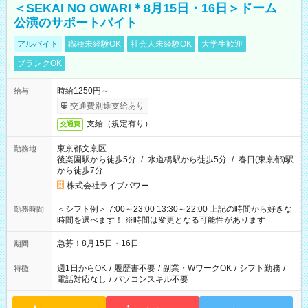
＜SEKAI NO OWARI＊8月15日・16日＞ドーム
公演のサポートバイト
アルバイト
職種未経験OK
社会人未経験OK
大学生歓迎
ブランクOK
時給1250円～
給与
交通費別途支給あり
支給（規定有り）
交通費
東京都文京区
勤務地
後楽園駅から徒歩5分
/
水道橋駅から徒歩5分
/
春日(東京都)駅
から徒歩7分
株式会社ライブパワー
＜シフト例＞ 7:00～23:00 13:30～22:00 上記の時間から好きな
勤務時間
時間を選べます！ ※時間は変更となる可能性があります
急募！8月15日・16日
期間
週1日からOK
/
履歴書不要
/
副業・WワークOK
/
シフト勤務
/
特徴
電話対応なし
/
パソコンスキル不要