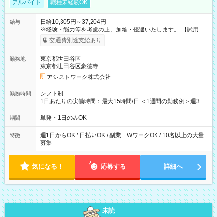
アルバイト
職種未経験OK
日給10,305円～37,204円
給与
※経験・能力等を考慮の上、加給・優遇いたします。 【試用期
間】試用期間なし
交通費別途支給あり
東京都世田谷区
勤務地
東京都世田谷区豪徳寺
アシストワーク株式会社
シフト制
勤務時間
1日あたりの実働時間：最大15時間/日 ＜1週間の勤務例＞週3回
勤務 勤務：月・水・金 休み：火・木・土・日 好きな時にお仕事
可能です！ ※1日あたりの最大実働時間は日勤、夜勤共に勤務し
単発・1日のみOK
期間
た時間になります。
週1日からOK / 日払いOK / 副業・WワークOK / 10名以上の大量
特徴
募集
気になる！
応募する
詳細へ
未読