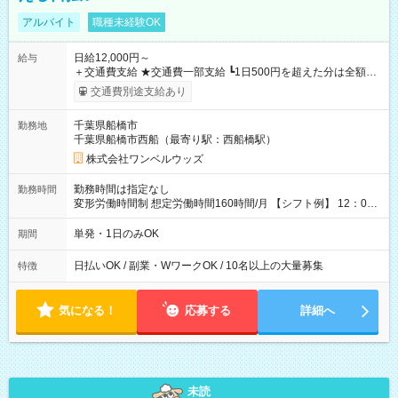
アルバイト
職種未経験OK
日給12,000円～
給与
＋交通費支給 ★交通費一部支給 ┗1日500円を超えた分は全額支
給！ ※往復500円以内の方は自己負担となります ★日払いOK！
交通費別途支給あり
（規定あり） ┗働いたその日に現金GET♪ お仕事後はコンビニ
ATMから 日払い分を引き落とせます！ 【試用期間】試用期間
千葉県船橋市
勤務地
なし
千葉県船橋市西船（最寄り駅：西船橋駅）
株式会社ワンベルウッズ
勤務時間は指定なし
勤務時間
変形労働時間制 想定労働時間160時間/月 【シフト例】 12：00
～22：00
単発・1日のみOK
期間
日払いOK / 副業・WワークOK / 10名以上の大量募集
特徴
気になる！
応募する
詳細へ
未読