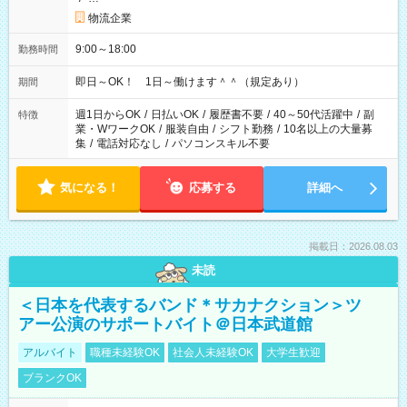
物流企業
9:00～18:00
勤務時間
即日～OK！ 1日～働けます＾＾（規定あり）
期間
週1日からOK
/
日払いOK
/
履歴書不要
/
40～50代活躍中
/
副
特徴
業・WワークOK
/
服装自由
/
シフト勤務
/
10名以上の大量募
集
/
電話対応なし
/
パソコンスキル不要
気になる！
応募する
詳細へ
掲載日：2026.08.03
未読
＜日本を代表するバンド＊サカナクション＞ツ
アー公演のサポートバイト＠日本武道館
アルバイト
職種未経験OK
社会人未経験OK
大学生歓迎
ブランクOK