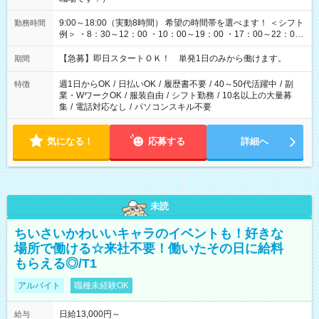
9:00～18:00（実動8時間） 希望の時間帯を選べます！ ＜シフト
勤務時間
例＞ ・8：30～12：00 ・10：00～19：00 ・17：00～22：00
・13：00～22：00 ・22：00～翌6：00 など
【急募】即日スタートＯＫ！ 単発1日のみから働けます。
期間
週1日からOK
/
日払いOK
/
履歴書不要
/
40～50代活躍中
/
副
特徴
業・WワークOK
/
服装自由
/
シフト勤務
/
10名以上の大量募
集
/
電話対応なし
/
パソコンスキル不要
気になる！
応募する
詳細へ
未読
ちいさいかわいいキャラのイベントも！好きな
場所で働ける☆来社不要！働いたその日に給料
もらえる◎/T1
アルバイト
職種未経験OK
日給13,000円～
給与