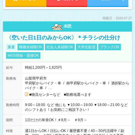
掲載日：2026.07.27
未読
〈空いた日1日のみからOK〉＊チラシの仕分け
派遣
職種未経験OK
社会人未経験OK
大学生歓迎
ブランクOK
WEB登録・面接OK
時給1,200円～1,625円
給与
山梨県甲府市
勤務地
甲府駅からバイク・車
/
南甲府駅からバイク・車
/
酒折駅から
バイク・車
/
…
■物流センターなど ■勤務地選べます
9:00～18:00 など 他にも ▼10:00～19:00 ▼18:00～21:00 など
勤務時間
のシフトあり！お気軽にご相談下さい！
1日だけの単発OK！＃8月～ ＃9月～
期間
週1日からOK
/
日払いOK
/
履歴書不要
/
40～50代活躍中
/
副
特徴