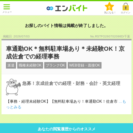
0
メニュー
気になる！
ログイン
お探しのバイト情報は掲載が終了しました。
掲載日 :2026
/
07
/
03
No.RSTFO260702098D/千葉
車通勤OK＊無料駐車場あり＊未経験OK！京
成佐倉での経理事務
派遣
職種未経験OK
ブランクOK
WEB登録・面接OK
急募！京成佐倉での経理・財務・会計・英文経理
【事務・経理未経験OK】【無料駐車場あり！車通勤OK！佐倉市
...も
っとみる
あなたの閲覧履歴からのオススメ