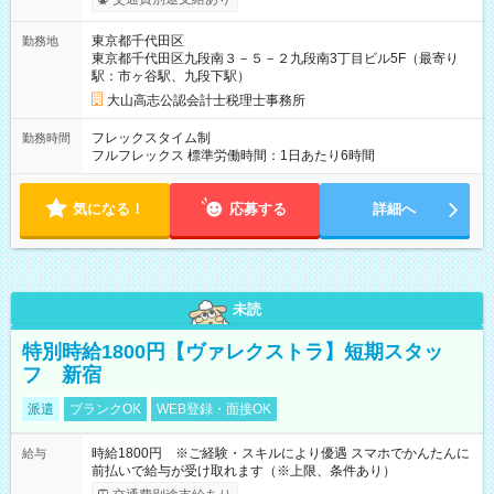
東京都千代田区
勤務地
東京都千代田区九段南３－５－２九段南3丁目ビル5F（最寄り
駅：市ヶ谷駅、九段下駅）
大山高志公認会計士税理士事務所
フレックスタイム制
勤務時間
フルフレックス 標準労働時間：1日あたり6時間
気になる！
応募する
詳細へ
未読
特別時給1800円【ヴァレクストラ】短期スタッ
フ 新宿
派遣
ブランクOK
WEB登録・面接OK
時給1800円 ※ご経験・スキルにより優遇 スマホでかんたんに
給与
前払いで給与が受け取れます（※上限、条件あり）