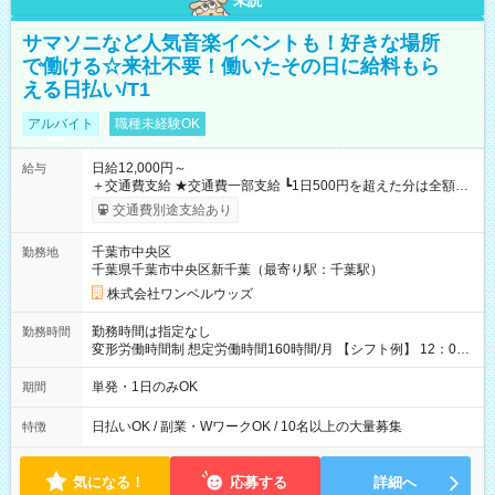
未読
サマソニなど人気音楽イベントも！好きな場所
で働ける☆来社不要！働いたその日に給料もら
える日払い/T1
アルバイト
職種未経験OK
日給12,000円～
給与
＋交通費支給 ★交通費一部支給 ┗1日500円を超えた分は全額支
給！ ※往復500円以内の方は自己負担となります ★日払いOK！
交通費別途支給あり
（規定あり） ┗働いたその日に現金GET♪ お仕事後はコンビニ
ATMから 日払い分を引き落とせます！ 【試用期間】試用期間
千葉市中央区
勤務地
なし
千葉県千葉市中央区新千葉（最寄り駅：千葉駅）
株式会社ワンベルウッズ
勤務時間は指定なし
勤務時間
変形労働時間制 想定労働時間160時間/月 【シフト例】 12：00
～22：00
単発・1日のみOK
期間
日払いOK / 副業・WワークOK / 10名以上の大量募集
特徴
気になる！
応募する
詳細へ