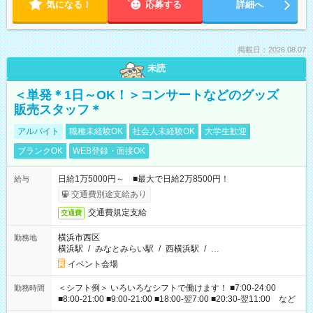
気になる！
応募する
詳細へ
掲載日：2026.08.07
未読
＜単発＊1日～OK！＞コンサートなどのグッズ
販売スタッフ＊
アルバイト
職種未経験OK
社会人未経験OK
大学生歓迎
ブランクOK
WEB登録・面接OK
日給1万5000円～ ■最大で日給2万8500円！
給与
交通費別途支給あり
交通費規定支給
交通費
横浜市西区
勤務地
横浜駅
/
みなとみらい駅
/
西横浜駅
/
…
イベント会場
＜シフト例＞ いろいろなシフトで働けます！ ■7:00-24:00
勤務時間
■8:00-21:00 ■9:00-21:00 ■18:00-翌7:00 ■20:30-翌11:00 など