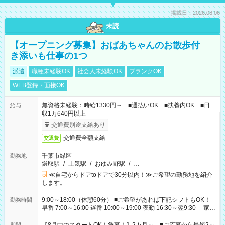
掲載日：2026.08.06
未読
【オープニング募集】おばあちゃんのお散歩付
き添いも仕事の1つ
派遣
職種未経験OK
社会人未経験OK
ブランクOK
WEB登録・面接OK
無資格未経験：時給1330円～ ■週払いOK ■扶養内OK ■日
給与
収1万640円以上
交通費別途支給あり
交通費全額支給
交通費
千葉市緑区
勤務地
鎌取駅
/
土気駅
/
おゆみ野駅
/
…
≪自宅からドアtoドアで30分以内！≫ご希望の勤務地を紹介
します。
9:00～18:00（休憩60分） ■ご希望があれば下記シフトもOK！
勤務時間
早番 7:00～16:00 遅番 10:00～19:00 夜勤 16:30～翌9:30 「家族
と休みを合わせたい」 「余裕を持って夕飯の準備がしたい」
「できれば残業はしたくない」 など、ご希望を教えてください