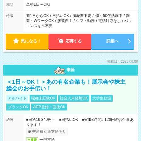
単発1日～OK!
期間
週1日からOK
/
日払いOK
/
履歴書不要
/
40～50代活躍中
/
副
特徴
業・WワークOK
/
服装自由
/
シフト勤務
/
電話対応なし
/
パソ
コンスキル不要
気になる！
応募する
詳細へ
掲載日：2026.08.08
未読
＜1日～OK！＞あの有名企業も！展示会や株主
総会のお手伝い！
アルバイト
職種未経験OK
社会人未経験OK
大学生歓迎
ブランクOK
WEB登録・面接OK
■日給16,840円～ ■日払いOK ■実働3時間5,120円のお仕事あ
給与
ります！
交通費別途支給あり
一部支給
交通費