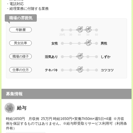
・電話対応
・経理業務に付随する業務
職場の雰囲気
年齢層
20代
30
40
50
60
男女比率
女性
男性
職場の様子
活気あり
しずか
仕事の仕方
テキパキ
コツコツ
募集情報
給与
時給1650円 月収例 25万円 時給1650円×実働7h50m×週5日×4週 ※月収
例を保証するものではありません。※給与即受取りサービス利用可（利用条
件有）