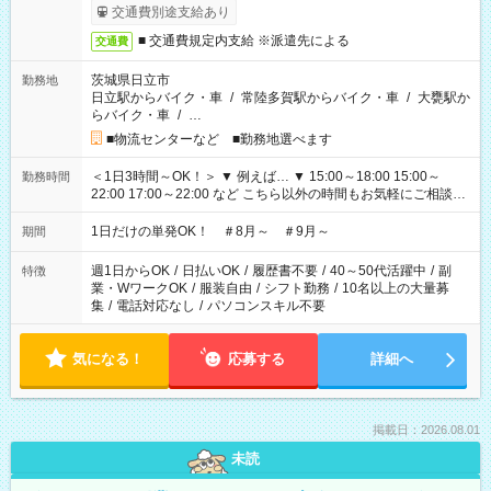
交通費別途支給あり
■ 交通費規定内支給 ※派遣先による
交通費
茨城県日立市
勤務地
日立駅からバイク・車
/
常陸多賀駅からバイク・車
/
大甕駅か
らバイク・車
/
…
■物流センターなど ■勤務地選べます
＜1日3時間～OK！＞ ▼ 例えば… ▼ 15:00～18:00 15:00～
勤務時間
22:00 17:00～22:00 など こちら以外の時間もお気軽にご相談く
ださい！
1日だけの単発OK！ ＃8月～ ＃9月～
期間
週1日からOK
/
日払いOK
/
履歴書不要
/
40～50代活躍中
/
副
特徴
業・WワークOK
/
服装自由
/
シフト勤務
/
10名以上の大量募
集
/
電話対応なし
/
パソコンスキル不要
気になる！
応募する
詳細へ
掲載日：2026.08.01
未読