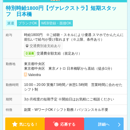
特別時給1800円【ヴァレクストラ】短期スタッ
フ 日本橋
派遣
ブランクOK
WEB登録・面接OK
時給1800円 ※ご経験・スキルにより優遇 スマホでかんたんに
給与
前払いで給与が受け取れます（※上限、条件あり）
交通費別途支給あり
交通費全額支給（規定あり）
交通費
東京都中央区
勤務地
東京都中央区 東京メトロ 日本橋駅から直結（徒歩1分）
Valextra
10:00～20:00 実働7.5時間／休憩1.5時間 営業時間に合わせた
勤務時間
シフト制
3か月程度の短期予定 ※開始日はお気軽にご相談ください
期間
副業・WワークOK
/
シフト勤務
/
パソコンスキル不要
特徴
気になる！
応募する
詳細へ