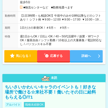
徒歩5分
■物流センターなど ■勤務地選べます
【1日3時間～も相談OK!】午前中のみや18時以降などのシフト
勤務時間
あり！ シフト例 ▼9:00～12:00 ▼9:00～17:00 ▼10:00～19:00
▼18:00～21:00
1日だけの単発OK！＃8月～ ＃9月～
期間
週1日からOK
/
日払いOK
/
40～50代活躍中
/
副業・Wワーク
特徴
OK
/
服装自由
/
シフト勤務
/
10名以上の大量募集
/
電話対応な
し
/
パソコンスキル不要
気になる！
応募する
詳細へ
未読
ちいさいかわいいキャラのイベントも！好きな
場所で働ける☆来社不要！働いたその日に給料
もらえる◎/T1
アルバイト
職種未経験OK