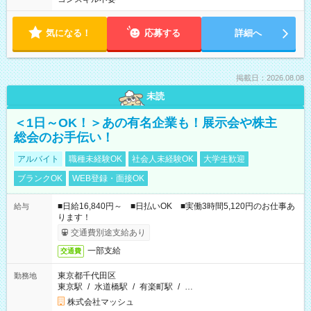
気になる！
応募する
詳細へ
掲載日：2026.08.08
未読
＜1日～OK！＞あの有名企業も！展示会や株主
総会のお手伝い！
アルバイト
職種未経験OK
社会人未経験OK
大学生歓迎
ブランクOK
WEB登録・面接OK
■日給16,840円～ ■日払いOK ■実働3時間5,120円のお仕事あ
給与
ります！
交通費別途支給あり
一部支給
交通費
東京都千代田区
勤務地
東京駅
/
水道橋駅
/
有楽町駅
/
…
株式会社マッシュ