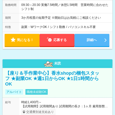
09:30～20:30 実働7.5時間／休憩1.5時間 営業時間に合わせた
勤務時間
シフト制
3か月程度の短期予定 ※開始日はお気軽にご相談ください
期間
副業・WワークOK
/
シフト勤務
/
パソコンスキル不要
特徴
気になる！
応募する
詳細へ
未読
【座り＆手作業中心】香水shopの梱包スタッ
フ ★副業OK ★週1日からOK ★1日1時間から
OK
アルバイト
職種未経験OK
時給1,400円～
給与
【試用期間】試用期間あり 試用期間の長さ：1ヶ月 雇用形態、
給与は本採用時と同じです。
交通費別途支給あり