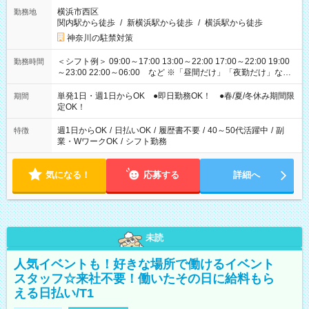
横浜市西区
勤務地
関内駅から徒歩
/
新横浜駅から徒歩
/
横浜駅から徒歩
神奈川の駐禁対策
＜シフト例＞ 09:00～17:00 13:00～22:00 17:00～22:00 19:00
勤務時間
～23:00 22:00～06:00 など ※「昼間だけ」「夜勤だけ」など
の希望OK
単発1日・週1日からOK ●即日勤務OK！ ●春/夏/冬休み期間限
期間
定OK！
週1日からOK
/
日払いOK
/
履歴書不要
/
40～50代活躍中
/
副
特徴
業・WワークOK
/
シフト勤務
気になる！
応募する
詳細へ
未読
人気イベントも！好きな場所で働けるイベント
スタッフ☆来社不要！働いたその日に給料もら
える日払い/T1