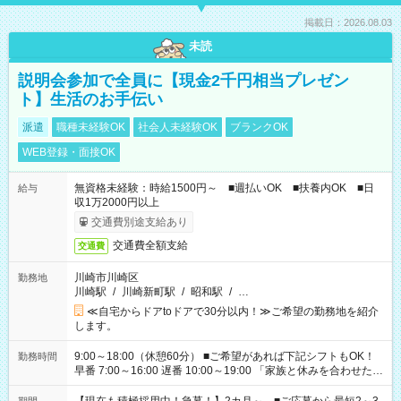
掲載日：2026.08.03
未読
説明会参加で全員に【現金2千円相当プレゼン
ト】生活のお手伝い
派遣
職種未経験OK
社会人未経験OK
ブランクOK
WEB登録・面接OK
無資格未経験：時給1500円～ ■週払いOK ■扶養内OK ■日
給与
収1万2000円以上
交通費別途支給あり
交通費全額支給
交通費
川崎市川崎区
勤務地
川崎駅
/
川崎新町駅
/
昭和駅
/
…
≪自宅からドアtoドアで30分以内！≫ご希望の勤務地を紹介
します。
9:00～18:00（休憩60分） ■ご希望があれば下記シフトもOK！
勤務時間
早番 7:00～16:00 遅番 10:00～19:00 「家族と休みを合わせた
い」 「余裕を持って夕飯の準備がしたい」 「できれば残業はし
たくない」 など、ご希望を教えてくださいね。 ※Wワーク希望