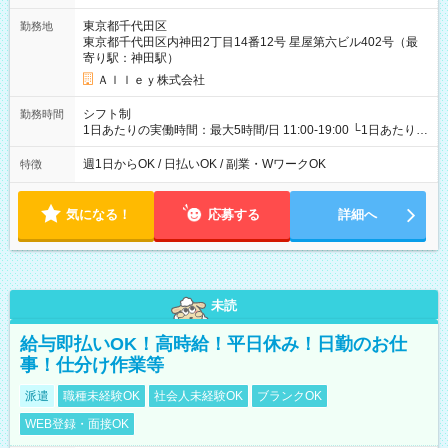
東京都千代田区
勤務地
東京都千代田区内神田2丁目14番12号 星屋第六ビル402号（最
寄り駅：神田駅）
Ａｌｌｅｙ株式会社
シフト制
勤務時間
1日あたりの実働時間：最大5時間/日 11:00-19:00 └1日あたりの
実働時間：1-5時間 └上記の時間帯内であれば、いつでも勤務可
能！ └平日・土曜日の中で、お好きな曜日でご勤務いただけま
週1日からOK / 日払いOK / 副業・WワークOK
特徴
す！ 【シフト例】 ・11:00～14:00 ・16:30～19:00 ・13:00～
18:00 などのように、自由な働き方が可能なお仕事です！
気になる！
応募する
詳細へ
未読
給与即払いOK！高時給！平日休み！日勤のお仕
事！仕分け作業等
派遣
職種未経験OK
社会人未経験OK
ブランクOK
WEB登録・面接OK