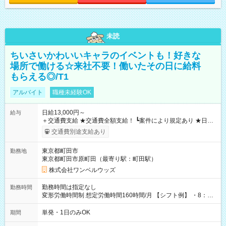
未読
ちいさいかわいいキャラのイベントも！好きな
場所で働ける☆来社不要！働いたその日に給料
もらえる◎/T1
アルバイト
職種未経験OK
日給13,000円～
給与
＋交通費支給 ★交通費全額支給！ ┗案件により規定あり ★日払
いOK！（規定あり） ┗働いたその日に現金GET♪ お仕事後はコ
交通費別途支給あり
ンビニATMから 日払い分を引き落とせます！ 【試用期間】試
用期間なし
東京都町田市
勤務地
東京都町田市原町田（最寄り駅：町田駅）
株式会社ワンベルウッズ
勤務時間は指定なし
勤務時間
変形労働時間制 想定労働時間160時間/月 【シフト例】 ・8：00
～21：00
単発・1日のみOK
期間