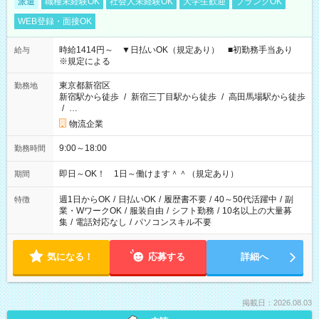
派遣
職種未経験OK
社会人未経験OK
大学生歓迎
ブランクOK
WEB登録・面接OK
時給1414円～ ▼日払いOK（規定あり） ■初勤務手当あり
給与
※規定による
東京都新宿区
勤務地
新宿駅から徒歩
/
新宿三丁目駅から徒歩
/
高田馬場駅から徒歩
/
…
物流企業
9:00～18:00
勤務時間
即日～OK！ 1日～働けます＾＾（規定あり）
期間
週1日からOK
/
日払いOK
/
履歴書不要
/
40～50代活躍中
/
副
特徴
業・WワークOK
/
服装自由
/
シフト勤務
/
10名以上の大量募
集
/
電話対応なし
/
パソコンスキル不要
気になる！
応募する
詳細へ
掲載日：2026.08.03