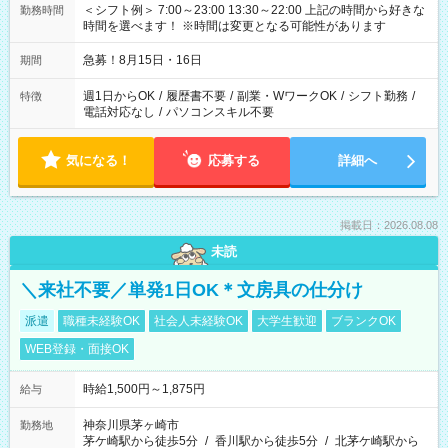
＜シフト例＞ 7:00～23:00 13:30～22:00 上記の時間から好きな
勤務時間
時間を選べます！ ※時間は変更となる可能性があります
急募！8月15日・16日
期間
週1日からOK
/
履歴書不要
/
副業・WワークOK
/
シフト勤務
/
特徴
電話対応なし
/
パソコンスキル不要
気になる！
応募する
詳細へ
掲載日：2026.08.08
未読
＼来社不要／単発1日OK＊文房具の仕分け
派遣
職種未経験OK
社会人未経験OK
大学生歓迎
ブランクOK
WEB登録・面接OK
時給1,500円～1,875円
給与
神奈川県茅ヶ崎市
勤務地
茅ケ崎駅から徒歩5分
/
香川駅から徒歩5分
/
北茅ケ崎駅から