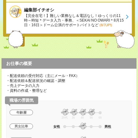
編集部イチオシ
【完全在宅！】難しい業務なし＆電話なし！ゆっくりの11
時～時短＊データ入力・事務、＜SEKAI NO OWARI＊8月15
日・16日＞ドーム公演のサポートバイトなど
(8/7UP!)
お仕事の概要
・配送依頼の受付対応（主にメール・FAX）
・配送依頼＆配送状況の確認・調整
・売上データの入力
・資料の作成・整理など
職場の雰囲気
年齢層
20代
30
40
50
60
男女比率
女性
男性