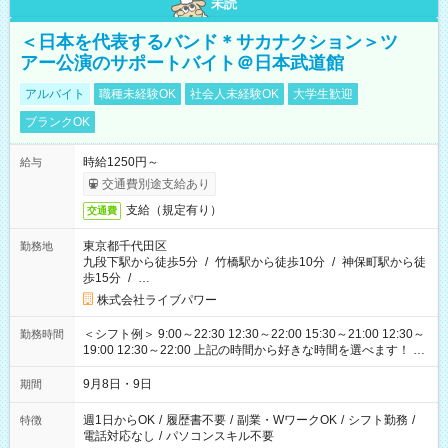
未読
＜日本を代表するバンド＊サカナクション＞ツ
アー公演のサポートバイト＠日本武道館
アルバイト
職種未経験OK
社会人未経験OK
大学生歓迎
ブランクOK
時給1250円～
給与
交通費別途支給あり
支給（規定有り）
交通費
東京都千代田区
勤務地
九段下駅から徒歩5分
/
竹橋駅から徒歩10分
/
神保町駅から徒
歩15分
/
…
株式会社ライブパワー
＜シフト例＞ 9:00～22:30 12:30～22:00 15:30～21:00 12:30～
勤務時間
19:00 12:30～22:00 上記の時間から好きな時間を選べます！ ※
時間は変更となる可能性があります
9月8日・9日
期間
週1日からOK
/
履歴書不要
/
副業・WワークOK
/
シフト勤務
/
特徴
電話対応なし
/
パソコンスキル不要