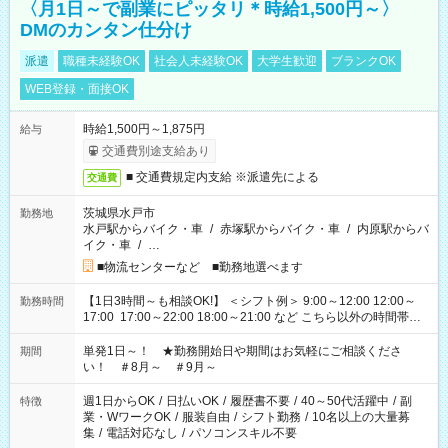
〈月1日～で副業にピッタリ＊時給1,500円～〉
DMのカンタン仕分け
派遣
職種未経験OK
社会人未経験OK
大学生歓迎
ブランクOK
WEB登録・面接OK
時給1,500円～1,875円
給与
交通費別途支給あり
■ 交通費規定内支給 ※派遣先による
交通費
茨城県水戸市
勤務地
水戸駅からバイク・車
/
赤塚駅からバイク・車
/
内原駅からバ
イク・車
/
…
■物流センターなど ■勤務地選べます
【1日3時間～も相談OK!】 ＜シフト例＞ 9:00～12:00 12:00～
勤務時間
17:00 17:00～22:00 18:00～21:00 など こちら以外の時間帯も
お気軽にご相談ください！
単発1日～！ ★勤務開始日や期間はお気軽にご相談くださ
期間
い！ ＃8月～ ＃9月～
週1日からOK
/
日払いOK
/
履歴書不要
/
40～50代活躍中
/
副
特徴
業・WワークOK
/
服装自由
/
シフト勤務
/
10名以上の大量募
集
/
電話対応なし
/
パソコンスキル不要