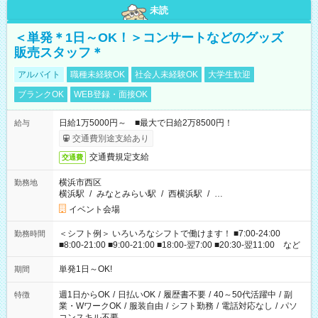
未読
＜単発＊1日～OK！＞コンサートなどのグッズ
販売スタッフ＊
アルバイト
職種未経験OK
社会人未経験OK
大学生歓迎
ブランクOK
WEB登録・面接OK
日給1万5000円～ ■最大で日給2万8500円！
給与
交通費別途支給あり
交通費規定支給
交通費
横浜市西区
勤務地
横浜駅
/
みなとみらい駅
/
西横浜駅
/
…
イベント会場
＜シフト例＞ いろいろなシフトで働けます！ ■7:00-24:00
勤務時間
■8:00-21:00 ■9:00-21:00 ■18:00-翌7:00 ■20:30-翌11:00 など
単発1日～OK!
期間
週1日からOK
/
日払いOK
/
履歴書不要
/
40～50代活躍中
/
副
特徴
業・WワークOK
/
服装自由
/
シフト勤務
/
電話対応なし
/
パソ
コンスキル不要