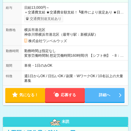
日給13,000円～
給与
＋交通費支給 ★交通費全額支給！ ┗案件により規定あり ★日払
いOK！（規定あり） ┗働いたその日に現金GET♪ お仕事後はコ
交通費別途支給あり
ンビニATMから 日払い分を引き落とせます！ 【試用期間】試
用期間なし
横浜市港北区
勤務地
神奈川県横浜市港北区（最寄り駅：新横浜駅）
株式会社ワンベルウッズ
勤務時間は指定なし
勤務時間
変形労働時間制 想定労働時間160時間/月 【シフト例】 ・8：00
～21：00
単発・1日のみOK
期間
週1日からOK / 日払いOK / 副業・WワークOK / 10名以上の大量
特徴
募集
気になる！
応募する
詳細へ
未読