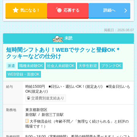
気になる！
応募する
詳細へ
掲載日：2026.08.07
未読
短時間シフトあり！WEBでサクッと登録OK＊
クッキーなどの仕分け
派遣
職種未経験OK
社会人未経験OK
大学生歓迎
ブランクOK
WEB登録・面接OK
時給1500円 ■日払い・週払いOK！(規定あり) ■現金日払いも
給与
OK(規定あり)
交通費別途支給あり
東京都新宿区
勤務地
新宿駅
/
新宿三丁目駅
大手物流会社（年齢不問／「無理なく続けられる」と好評の
職場です！）
9:00～18:00（実動8時間） 希望の時間帯を選べます！ ＜シフト
勤務時間