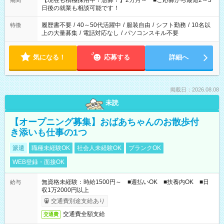
【現在も積極採用中！急募！】2カ月～ ■ご応募から最短2～3
期間
の方へ 今ご覧のお仕事で希望する勤務時間と、もう1つのお仕事
日後の就業も相談可能です！
の勤務時間。 合計で週40時間を超える場合は応募できません。
履歴書不要
/
40～50代活躍中
/
服装自由
/
シフト勤務
/
10名以
特徴
上の大量募集
/
電話対応なし
/
パソコンスキル不要
気になる！
応募する
詳細へ
掲載日：2026.08.08
未読
【オープニング募集】おばあちゃんのお散歩付
き添いも仕事の1つ
派遣
職種未経験OK
社会人未経験OK
ブランクOK
WEB登録・面接OK
無資格未経験：時給1500円～ ■週払いOK ■扶養内OK ■日
給与
収1万2000円以上
交通費別途支給あり
交通費全額支給
交通費