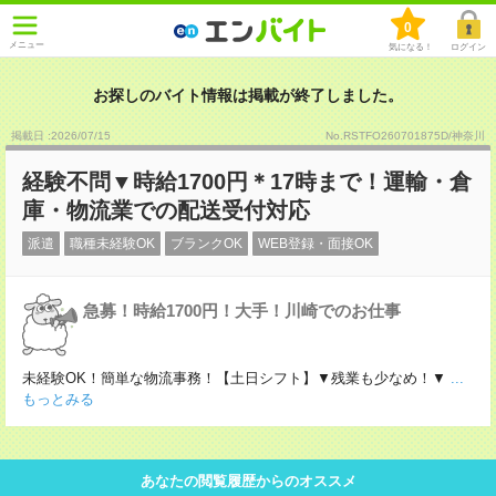
0
メニュー
気になる！
ログイン
お探しのバイト情報は掲載が終了しました。
掲載日 :2026
/
07
/
15
No.RSTFO260701875D/神奈川
経験不問▼時給1700円＊17時まで！運輸・倉
庫・物流業での配送受付対応
派遣
職種未経験OK
ブランクOK
WEB登録・面接OK
急募！時給1700円！大手！川崎でのお仕事
未経験OK！簡単な物流事務！【土日シフト】▼残業も少なめ！▼
...
もっとみる
あなたの閲覧履歴からのオススメ