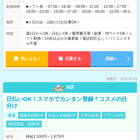
■シフト例 ・07:00～19:30 ・09:00～12:00 ・10:00～17:00 ・
勤務時間
18:00～23:00 ・19:00～07:00 ・20:00～09:00 ・22:00～06:00
etc ★最短で3時間で5,120円のお仕事から 15時間で2万円近く稼
げるお仕事も！ ご希望のお時間に合わせてご紹介！ ※シフトは
■１日のみ・1回だけお仕事OK！
期間
現場によって異なります。 ※勿論、休憩時間はあるのでご安心
ください！
週1日からOK
/
日払いOK
/
履歴書不要
/
副業・WワークOK
/
シ
特徴
フト勤務
/
10名以上の大量募集
/
電話対応なし
/
パソコンスキ
ル不要
気になる！
応募する
詳細へ
掲載日：2026.08.04
未読
日払いOK！スマホでカンタン登録＊コスメの仕
分け
派遣
職種未経験OK
社会人未経験OK
大学生歓迎
ブランクOK
WEB登録・面接OK
時給1,500円～1,875円
給与