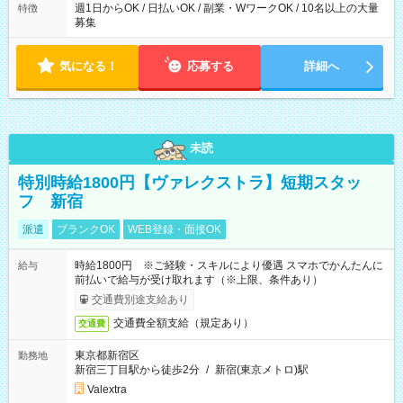
週1日からOK / 日払いOK / 副業・WワークOK / 10名以上の大量
特徴
募集
気になる！
応募する
詳細へ
未読
特別時給1800円【ヴァレクストラ】短期スタッ
フ 新宿
派遣
ブランクOK
WEB登録・面接OK
時給1800円 ※ご経験・スキルにより優遇 スマホでかんたんに
給与
前払いで給与が受け取れます（※上限、条件あり）
交通費別途支給あり
交通費全額支給（規定あり）
交通費
東京都新宿区
勤務地
新宿三丁目駅から徒歩2分
/
新宿(東京メトロ)駅
Valextra