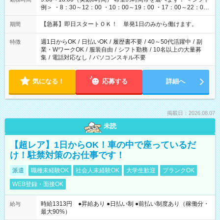
例＞ ・8：30～12：00 ・10：00～19：00 ・17：00～22：00
・13：00～22：00 ・22：00～翌6：00 など
【急募】即日スタートＯＫ！ 単発1日のみから働けます。
期間
週1日からOK
/
日払いOK
/
履歴書不要
/
40～50代活躍中
/
副
特徴
業・WワークOK
/
服装自由
/
シフト勤務
/
10名以上の大量募
集
/
電話対応なし
/
パソコンスキル不要
気になる！
応募する
詳細へ
掲載日：2026.08.07
未読
【超レア】1日からOK！車の中で座っているだ
け！駐禁対策のお仕事です！
派遣
職種未経験OK
社会人未経験OK
大学生歓迎
ブランクOK
WEB登録・面接OK
時給1313円 ●昇給あり ●日払い制 ●前払い制度あり（稼働分・
給与
最大90%）