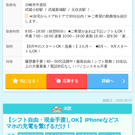
川崎市中原区
勤務地
武蔵小杉駅
/
武蔵新城駅
/
元住吉駅
/
…
≪自宅からドアtoドアで30分以内！≫ご希望の勤務地を紹介
します。
9:00～18:00（休憩60分） ■ご希望があれば下記シフトもOK！
勤務時間
早番 7:00～16:00 遅番 10:00～19:00 夜勤 16:30～翌9:30 「家族
と休みを合わせたい」 「余裕を持って夕飯の準備がしたい」
「できれば残業はしたくない」 など、ご希望を教えてください
【8月中のスタートOK！急募！】2カ月～ ■8月～、9月スター
期間
ね。 ※Wワーク希望の方へ 今ご覧のお仕事で希望する勤務時間
トもOK！
と、もう1つのお仕事の勤務時間。 合計で週40時間を超える場
合は応募できません。
履歴書不要
/
40～50代活躍中
/
服装自由
/
シフト勤務
/
10名以
特徴
上の大量募集
/
電話対応なし
/
パソコンスキル不要
気になる！
応募する
詳細へ
掲載日：2026.08.07
未読
【シフト自由・現金手渡しOK】iPhoneなどス
マホの充電を繋げるだけ！