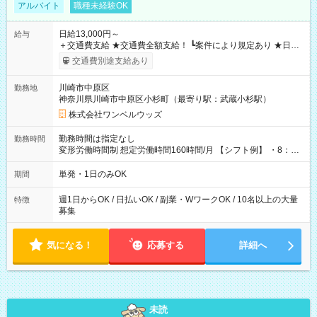
アルバイト
職種未経験OK
日給13,000円～
給与
＋交通費支給 ★交通費全額支給！ ┗案件により規定あり ★日払
いOK！（規定あり） ┗働いたその日に現金GET♪ お仕事後はコ
交通費別途支給あり
ンビニATMから 日払い分を引き落とせます！ 【試用期間】試
用期間なし
川崎市中原区
勤務地
神奈川県川崎市中原区小杉町（最寄り駅：武蔵小杉駅）
株式会社ワンベルウッズ
勤務時間は指定なし
勤務時間
変形労働時間制 想定労働時間160時間/月 【シフト例】 ・8：00
～21：00
単発・1日のみOK
期間
週1日からOK / 日払いOK / 副業・WワークOK / 10名以上の大量
特徴
募集
気になる！
応募する
詳細へ
未読