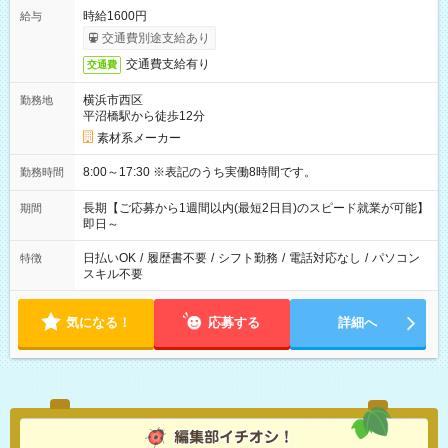
時給1600円
給与
交通費別途支給あり
交通費支給有り
交通費
横浜市西区
勤務地
平沼橋駅から徒歩12分
素材系メーカー
8:00～17:30 ※表記のうち実働8時間です。
勤務時間
長期【ご応募から1週間以内(最短2日目)のスピード就業が可能】
期間
即日～
日払いOK
/
履歴書不要
/
シフト勤務
/
電話対応なし
/
パソコン
特徴
スキル不要
気になる！
応募する
詳細へ