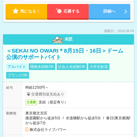
気になる！
応募する
詳細へ
掲載日：2026.08.04
未読
＜SEKAI NO OWARI＊8月15日・16日＞ドーム
公演のサポートバイト
アルバイト
職種未経験OK
社会人未経験OK
大学生歓迎
ブランクOK
時給1250円～
給与
交通費別途支給あり
支給（規定有り）
交通費
東京都文京区
勤務地
後楽園駅から徒歩5分
/
水道橋駅から徒歩5分
/
春日(東京都)駅
から徒歩7分
株式会社ライブパワー