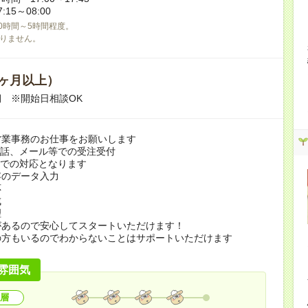
15～08:00
0時間～5時間程度。
りません。
ヶ月以上）
 ※開始日相談OK
営業事務のお仕事をお願いします
電話、メール等での受注受付
Xでの対応となります
容のデータ入力
応
成
理
があるので安心してスタートいただけます！
の方もいるのでわからないことはサポートいただけます
雰囲気
層