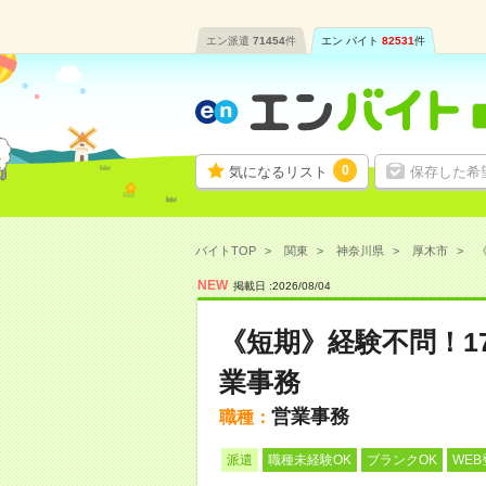
エン派遣
71454
件
エン バイト
82531
件
0
気になるリスト
保存した希
バイトTOP
関東
神奈川県
厚木市
《
NEW
掲載日 :
2026
/
08
/
04
《短期》経験不問！1
業事務
営業事務
職種：
派遣
職種未経験OK
ブランクOK
WEB