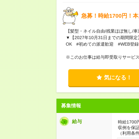
急募！時給1700円！
【髪型・ネイル自由/残業ほぼ無し/車
▼【2027年10月31日までの期間
OK #初めての派遣歓迎 #WEB登録
※このお仕事は給与即受取りサービ
気になる！
募集情報
給与
時給1700
収例を保
（利用条