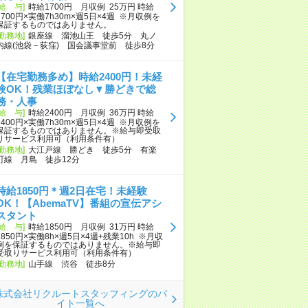
[給 与]
時給1700円 月収例 25万円 時給
1700円×実働7h30m×週5日×4週 ※月収例を
保証するものではありません。
[勤務地]
銀座線 溜池山王 徒歩5分 丸ノ
内線(池袋－荻窪) 国会議事堂前 徒歩8分
【在宅勤務多め】時給2400円！未経
験OK！残業ほぼなし▼勝どきで総
務・人事
[給 与]
時給2400円 月収例 36万円 時給
2400円×実働7h30m×週5日×4週 ※月収例を
保証するものではありません。※給与即受取
りサービス利用可（利用条件有）
[勤務地]
大江戸線 勝どき 徒歩5分 有楽
町線 月島 徒歩12分
時給1850円＊週2日在宅！未経験
OK！【AbemaTV】番組の宣伝アシ
スタント
[給 与]
時給1850円 月収例 31万円 時給
1850円×実働8h×週5日×4週+残業10h ※月収
例を保証するものではありません。※給与即
受取りサービス利用可（利用条件有）
[勤務地]
山手線 渋谷 徒歩8分
株式会社リクルートスタッフィングのバ
イト一覧へ