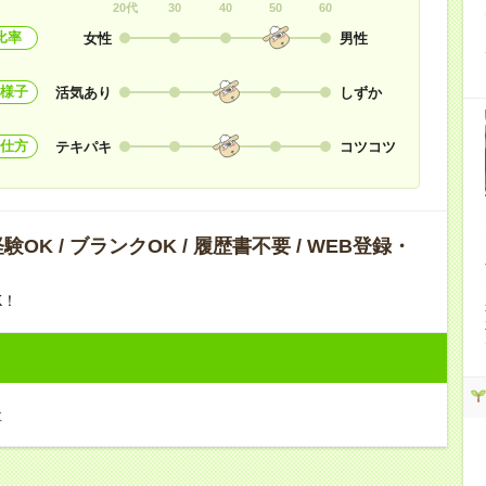
20代
30
40
50
60
比率
女性
男性
様子
活気あり
しずか
仕方
テキパキ
コツコツ
OK / ブランクOK / 履歴書不要 / WEB登録・
K！
社