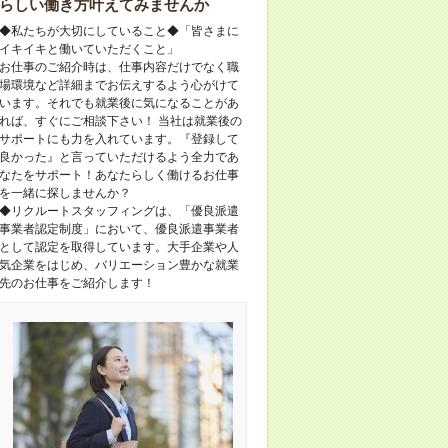
らしい働き方叶えてみませんか
◆私たちが大切にしていること◆「皆さまに
イキイキと働いていただくこと」
お仕事のご紹介時は、仕事内容だけでなく職
場環境など詳細までお伝えするよう心がけて
います。それでも就業後に気になることがあ
れば、すぐにご相談下さい！ 当社は就業後の
サポートにも力を入れています。『登録して
良かった』と言っていただけるよう全力であ
なたをサポート！あなたらしく働けるお仕事
を一緒に探しませんか？
◆リクルートスタッフィングは、「優良派遣
事業者認定制度」において、優良派遣事業者
として認定を取得しています。大手企業や人
気企業をはじめ、バリエーション豊かな就業
先のお仕事をご紹介します！