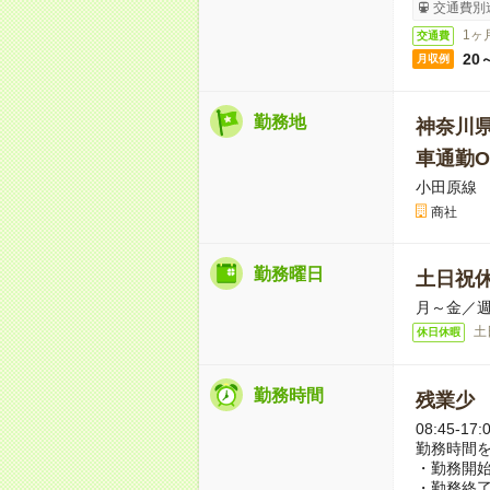
交通費別
1ヶ
交通費
20
月収例
勤務地
神奈川
車通勤O
小田原線 
商社
勤務曜日
土日祝
月～金／週
土
休日休暇
勤務時間
残業少
08:45-
勤務時間
・勤務開始時
・勤務終了時