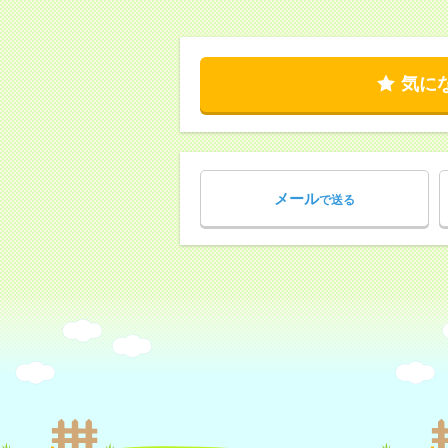
気に
メール
で送る