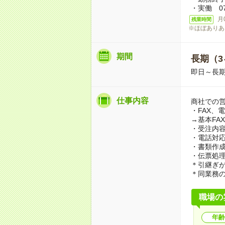
・実働 07:
月
残業時間
※ほぼありあ
期間
長期（3
即日～長期
仕事内容
商社での
・FAX、
→基本FA
・受注内
・電話対
・書類作
・伝票処
＊引継ぎ
＊同業務
職場の
年齢