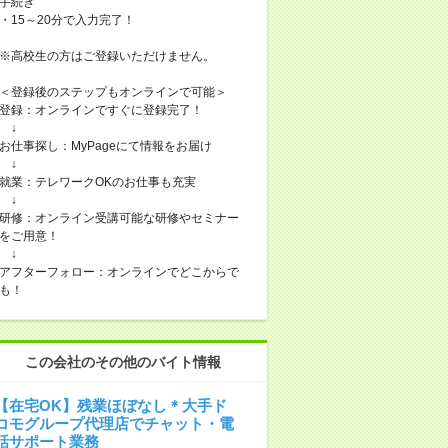
手続き
・15～20分で入力完了！
※高校生の方はご登録いただけません。
＜登録後のステップもオンラインで可能＞
登録：オンラインですぐに登録完了！
↓
お仕事探し：MyPageにて情報をお届け
↓
就業：テレワークOKのお仕事も充実
↓
研修：オンライン受講可能な研修やセミナー
をご用意！
↓
アフターフォロー：オンラインでどこからで
も！
この会社のその他のバイト情報
【在宅OK】残業ほぼなし＊大手ド
コモグループ代理店でチャット・電
話サポート業務