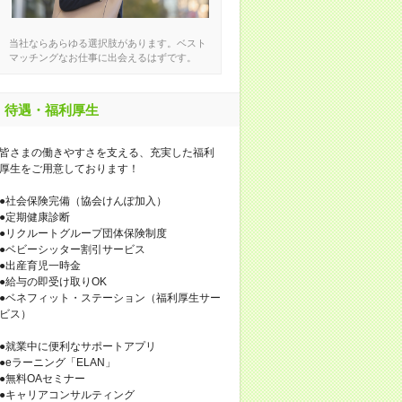
当社ならあらゆる選択肢があります。ベスト
マッチングなお仕事に出会えるはずです。
待遇・福利厚生
皆さまの働きやすさを支える、充実した福利
厚生をご用意しております！
●社会保険完備（協会けんぽ加入）
●定期健康診断
●リクルートグループ団体保険制度
●ベビーシッター割引サービス
●出産育児一時金
●給与の即受け取りOK
●ベネフィット・ステーション（福利厚生サー
ビス）
●就業中に便利なサポートアプリ
●eラーニング「ELAN」
●無料OAセミナー
●キャリアコンサルティング