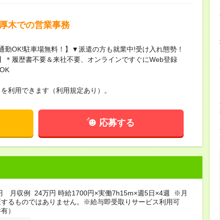
本厚木での営業事務
通勤OK!駐車場無料！】▼派遣の方も就業中!受け入れ態勢！
限定】＊履歴書不要＆来社不要、オンラインですぐにWeb登録
OK
スを利用できます（利用規定あり）。
応募する
円 月収例 24万円 時給1700円×実働7h15m×週5日×4週 ※月
証するものではありません。※給与即受取りサービス利用可
件有）