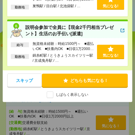
以上
巣鴨駅 / 目白駅 / 北池袋駅 / …
気になる!
勤務地
あなたの閲覧履歴からの
おすすめ
説明会参加で全員に【現金2千円相当プレゼ
ント】生活のお手伝い[派遣]
無資格未経験：時給1500円～ ■週払
【オープニング募集】おばあちゃんのお散歩付き添
給与
いOK ■扶養内OK ■日収1万2000円
いも仕事の1つ[派遣]
以上
錦糸町駅 / とうきょうスカイツリー駅
気になる!
勤務地
/ 京成曳舟駅 / …
[給 与]
無資格未経験：時給1500円～ ■週払い
OK ■扶養内OK ■日収1万2000円以上
[交通費]
交通費全額支給
気になる！
[勤務地]
巣鴨駅
/
目白駅
/
北池袋駅
/
…
スキップ
どちらも気になる！
説明会参加で全員に【現金2千円相当プレゼント】生
しばらく表示しない
活のお手伝い[派遣]
[給 与]
無資格未経験：時給1500円～ ■週払い
OK ■扶養内OK ■日収1万2000円以上
[交通費]
交通費全額支給
気になる！
[勤務地]
錦糸町駅
/
とうきょうスカイツリー駅
/
京
成曳舟駅
/
…