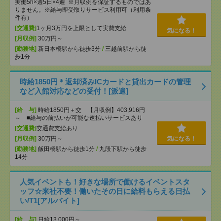
実働5h×週5日×4週 ※月収例を保証するものではあ
りません。※給与即受取りサービス利用可（利用条
件有）
[交通費]
1ヶ月3万円を上限として実費支給
気になる！
[月収例]
30万円～
[勤務地]
新日本橋駅から徒歩3分
/
三越前駅から徒
歩1分
時給1850円＊返却済みICカードと貸出カードの管理
など入館対応などの受付！[派遣]
[給 与]
時給1850円＋交 【月収例】403,916円
～ ■給与の前払いが可能な速払いサービスあり
[交通費]
交通費支給あり
[月収例]
30万円～
気になる！
[勤務地]
飯田橋駅から徒歩1分
/
九段下駅から徒歩
14分
人気イベントも！好きな場所で働けるイベントスタ
ッフ☆来社不要！働いたその日に給料もらえる日払
い/T1[アルバイト]
[給 与]
日給13,000円～