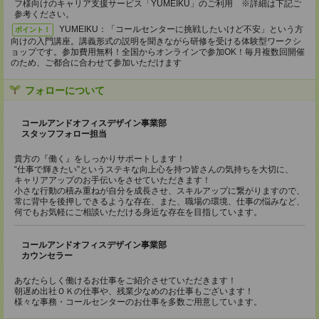
フ様向けのキャリア支援サービス「YUMEIKU」のご利用 ※詳細は下記ご
参考ください。
YUMEIKU：「コールセンターに挑戦したいけど不安」という方
ポイント！
向けの入門講座。講義形式の説明を聞きながら研修を受ける体験型ワークシ
ョップです。参加費用無料！全国からオンラインで参加OK！毎月複数回開催
のため、ご都合に合わせて参加いただけます
フォローについて
コールアンドオフィスデザイン事業部
スタッフフォロー担当
貴方の『働く』をしっかりサポートします！
“仕事で輝きたい”というステキな向上心を持つ皆さんの気持ちを大切に、
キャリアアップのお手伝いをさせていただきます！
小さな行動の積み重ねが自分を成長させ、スキルアップに繋がりますので、
常に背中を後押しできるような存在、また、職場の環境、仕事の悩みなど、
何でもお気軽にご相談いただける身近な存在を目指しています。
コールアンドオフィスデザイン事業部
カウンセラー
あなたらしく働けるお仕事をご紹介させていただきます！
朝遅め出社ＯＫの仕事や、残業少なめのお仕事もございます！
様々な事務・コールセンターのお仕事を多数ご用意しています。