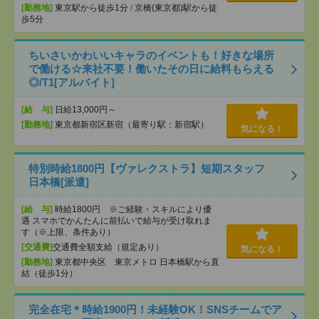
[勤務地]
東京駅から徒歩1分
/
京橋(東京都)駅から徒
歩5分
ちいさいかわいいキャラのイベントも！好きな場所
で働ける☆来社不要！働いたその日に給料もらえる
◎/T1[アルバイト]
[給 与]
日給13,000円～
[勤務地]
東京都新宿区新宿（最寄り駅：新宿駅）
気になる！
特別時給1800円【ヴァレクストラ】短期スタッフ
日本橋[派遣]
[給 与]
時給1800円 ※ご経験・スキルにより優
遇 スマホでかんたんに前払いで給与が受け取れま
す（※上限、条件あり）
[交通費]
交通費全額支給（規定あり）
気になる！
[勤務地]
東京都中央区 東京メトロ 日本橋駅から直
結（徒歩1分）
完全在宅＊時給1900円！未経験OK！SNSチームでア