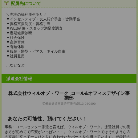
配属先について
＼充実の福利厚生あり／
▼インセンティブ・友人紹介手当・皆勤手当
▼資格支援制度・資格手当
▼WEB研修・スタッフ満足度調査
▼定期健康診断
▼社会保険
▼産休育休
▼有給休暇
▼服装・髪型・ピアス・ネイル自由
▼社員登用
…などなど
派遣会社情報
株式会社ウィルオブ・ワーク コール&オフィスデザイン事
業部
労働者派遣事業許可番号:派13-080490
あなたの可能性、預けてください！
事務・コールセンター派遣と言えば、ウィルオブ・ワーク。派遣社員での働
き方が初めてで不安がいっぱい・・。ウィルオブ・ワークではそのような方
の立場に立って一人ひとりに合わせたサポートを心掛けています。登録時の