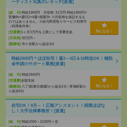
ーティスト写真のレタッチ[派遣]
[給 与]
時給1900円 月収例 31万円 時給1900円×
実働8h×週5日×4週+残業5h ※月収例を保証するも
のではありません。※給与即受取りサービス利用可
（利用条件有）
気になる！
[交通費]
1ヶ月3万円を上限として実費支給
[月収例]
30万円～
[勤務地]
市ケ谷駅から徒歩3分
時給2600円＊ほぼ在宅！週3～4日＆16時迄OK！補助
金申請のサポート業務[派遣]
[給 与]
時給2600円
[交通費]
全額支給
気になる！
[勤務地]
八丁堀(東京都)駅から徒歩2分
/
茅場町駅か
ら徒歩6分
在宅OK！9月～！広報アシスタント！残業ほぼな
し！大手法律事務所！[派遣]
[給 与]
時給2000～2100円＋交