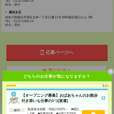
TEL：0120-1069-14
担当：受付
横浜支店
神奈川県横浜市西区北幸一丁目11番11号 NMF横浜西口ビル 7階
TEL：0120-1069-14
担当：受付
応募ページへ
気になる！
×
どちらのお仕事が気になりますか？
1
/10
メール
LINE
で送る
で送る
【オープニング募集】おばあちゃんのお散歩
付き添いも仕事の1つ[派遣]
シェア
ツイート
ブックマーク
無資格未経験：時給1500円～ ■週払
給与
いOK ■扶養内OK ■日収1万2000円