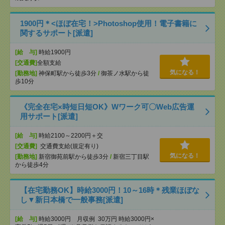
1900円＊<ほぼ在宅！>Photoshop使用！電子書籍に
関するサポート[派遣]
[給 与]
時給1900円
[交通費]
全額支給
気になる！
[勤務地]
神保町駅から徒歩3分
/
御茶ノ水駅から徒
歩10分
《完全在宅×時短日短OK》Wワーク可〇Web広告運
用サポート[派遣]
[給 与]
時給2100～2200円＋交
[交通費]
交通費支給(規定有り)
気になる！
[勤務地]
新宿御苑前駅から徒歩3分
/
新宿三丁目駅
から徒歩4分
【在宅勤務OK】時給3000円！10～16時＊残業ほぼな
し▼新日本橋で一般事務[派遣]
[給 与]
時給3000円 月収例 30万円 時給3000円×