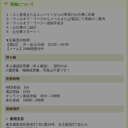
登録について
１：エン派遣またはエンバイトからの希望のお仕事に応募
２：ウィルオブ・ワークからメールまたは電話にて登録のご案内
３：ウィルオブ・ワークへ登録手続き
４：お仕事のご紹介
５：お仕事スタート！
▼応募受付時間
【電話】 月～金/土日祝 10:00～19:00
【メール】24時間受付中
持ち物
本人確認証明書（本人確認）、認印のみ
※履歴書、職務経歴書、写真は不要です！
所要時間
WEB登録 3分
電話登録 15分
オンライン面談登録 30分～1時間
来社登録 1時間～2時間
登録場所
新宿支店
東京都新宿区新宿3丁目1番24号 京王新宿3丁目ビル