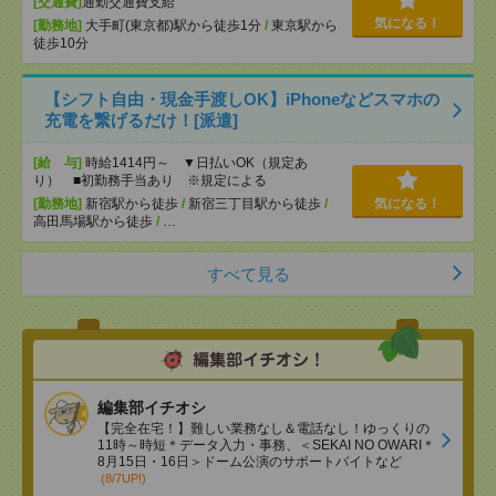
[交通費]
通勤交通費支給
気になる！
[勤務地]
大手町(東京都)駅から徒歩1分
/
東京駅から
徒歩10分
【シフト自由・現金手渡しOK】iPhoneなどスマホの
充電を繋げるだけ！[派遣]
[給 与]
時給1414円～ ▼日払いOK（規定あ
り） ■初勤務手当あり ※規定による
[勤務地]
新宿駅から徒歩
/
新宿三丁目駅から徒歩
/
気になる！
高田馬場駅から徒歩
/
…
すべて見る
編集部イチオシ
【完全在宅！】難しい業務なし＆電話なし！ゆっくりの
11時～時短＊データ入力・事務、＜SEKAI NO OWARI＊
8月15日・16日＞ドーム公演のサポートバイトなど
(8/7UP!)