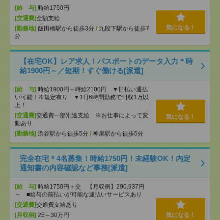
[給 与]
時給1750円
[交通費]
全額支給
気になる！
[勤務地]
飯田橋駅から徒歩3分
/
九段下駅から徒歩7
分
【在宅OK】レア求人！パスポートのデータ入力＊時
給1900円～／短期！すぐ働ける[派遣]
[給 与]
時給1900円～時給2100円 ▼日払い週払
い可能！※規定有り ▼1日6時間勤務で日収1万以
上！
[交通費]
交通費一部別途支給 ※お仕事によって変
気になる！
動あり
[勤務地]
渋谷駅から徒歩5分
/
神泉駅から徒歩5分
完全在宅＊4名募集！時給1750円！未経験OK！内定
通知書の内容確認など事務[派遣]
[給 与]
時給1750円＋交 【月収例】290,937円
～ ■給与の前払いが可能な速払いサービスあり
[交通費]
交通費支給あり
[月収例]
25～30万円
気になる！