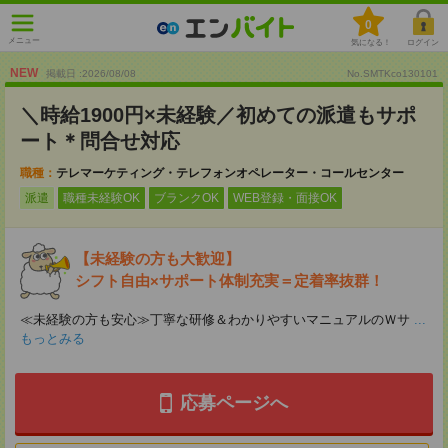
0
メニュー
気になる！
ログイン
NEW
掲載日 :2026
/
08
/
08
No.SMTKco130101
＼時給1900円×未経験／初めての派遣もサポ
ート＊問合せ対応
職種：
テレマーケティング・テレフォンオペレーター・コールセンター
派遣
職種未経験OK
ブランクOK
WEB登録・面接OK
【未経験の方も大歓迎】
シフト自由×サポート体制充実＝定着率抜群！
≪未経験の方も安心≫丁寧な研修＆わかりやすいマニュアルのＷサ
...
もっとみる
応募ページへ