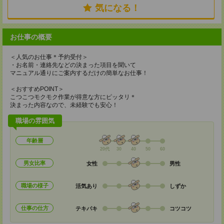
気になる！
お仕事の概要
＜人気のお仕事＊予約受付＞
・お名前・連絡先などの決まった項目を聞いて
マニュアル通りにご案内するだけの簡単なお仕事！
＜おすすめPOINT＞
こつこつモクモク作業が得意な方にピッタリ＊
決まった内容なので、未経験でも安心！
職場の雰囲気
年齢層
20代
30
40
50
60
男女比率
女性
男性
職場の様子
活気あり
しずか
仕事の仕方
テキパキ
コツコツ