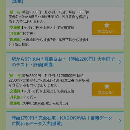
[派遣]
[給 与]
時給3300円 月収例 54万円 時給3300円×
実働7h40m×週5日×4週+残業10h ※月収例を保証す
るものではありません。
[交通費]
1ヶ月3万円を上限として実費支給
気になる！
[月収例]
30万円～
[勤務地]
水道橋駅から徒歩7分
/
九段下駅から徒歩4
分
/
飯田橋駅
駅から5分以内＊服装自由＊【時給2200円】大手町で
のテスト・評価[派遣]
[給 与]
時給2200円 月収例 37万9500円 時給
2200円×実働7h45m×週5日×4週+残業15h ※月収例
を保証するものではありません。
[交通費]
1ヶ月3万円を上限として実費支給
気になる！
[月収例]
30万円～
[勤務地]
大手町(東京都)駅から徒歩1分
時給1750円＊完全在宅！KADOKAWA！書籍データ
に関わるデータ入力[派遣]