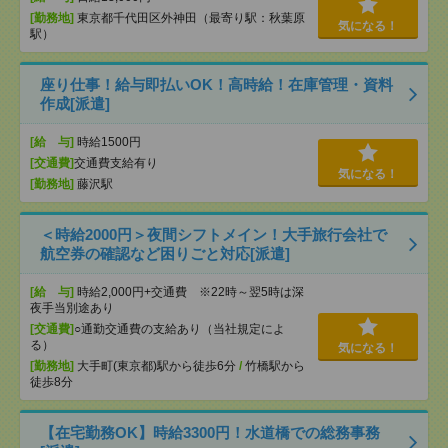
[勤務地]
東京都千代田区外神田（最寄り駅：秋葉原
気になる！
駅）
座り仕事！給与即払いOK！高時給！在庫管理・資料
作成[派遣]
[給 与]
時給1500円
[交通費]
交通費支給有り
気になる！
[勤務地]
藤沢駅
＜時給2000円＞夜間シフトメイン！大手旅行会社で
航空券の確認など困りごと対応[派遣]
[給 与]
時給2,000円+交通費 ※22時～翌5時は深
夜手当別途あり
[交通費]
○通勤交通費の支給あり（当社規定によ
る）
気になる！
[勤務地]
大手町(東京都)駅から徒歩6分
/
竹橋駅から
徒歩8分
【在宅勤務OK】時給3300円！水道橋での総務事務