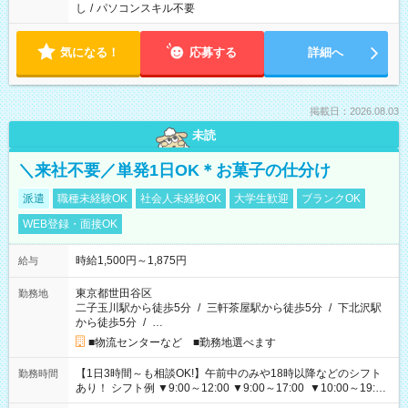
し
/
パソコンスキル不要
気になる！
応募する
詳細へ
掲載日：2026.08.03
未読
＼来社不要／単発1日OK＊お菓子の仕分け
派遣
職種未経験OK
社会人未経験OK
大学生歓迎
ブランクOK
WEB登録・面接OK
時給1,500円～1,875円
給与
東京都世田谷区
勤務地
二子玉川駅から徒歩5分
/
三軒茶屋駅から徒歩5分
/
下北沢駅
から徒歩5分
/
…
■物流センターなど ■勤務地選べます
【1日3時間～も相談OK!】午前中のみや18時以降などのシフト
勤務時間
あり！ シフト例 ▼9:00～12:00 ▼9:00～17:00 ▼10:00～19:00
▼18:00～21:00