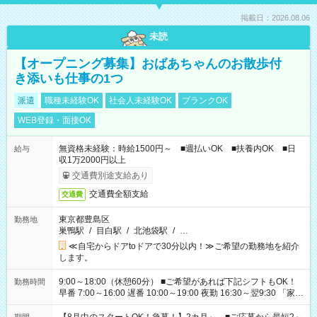
掲載日：2026.08.06
未読
【オープニング募集】おばあちゃんのお散歩付
き添いも仕事の1つ
派遣
職種未経験OK
社会人未経験OK
ブランクOK
WEB登録・面接OK
無資格未経験：時給1500円～ ■週払いOK ■扶養内OK ■日
給与
収1万2000円以上
交通費別途支給あり
交通費全額支給
交通費
東京都豊島区
勤務地
巣鴨駅
/
目白駅
/
北池袋駅
/
…
≪自宅からドアtoドアで30分以内！≫ご希望の勤務地を紹介
します。
9:00～18:00（休憩60分） ■ご希望があれば下記シフトもOK！
勤務時間
早番 7:00～16:00 遅番 10:00～19:00 夜勤 16:30～翌9:30 「家族
と休みを合わせたい」 「余裕を持って夕飯の準備がしたい」
「できれば残業はしたくない」 など、ご希望を教えてください