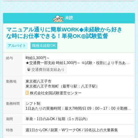
未読
マニュアル通りに簡単WORK◆未経験から好き
な時にお仕事できる！単発OK◎試験監督
アルバイト
職種未経験OK
時給1,300円～
給与
★交通費一部支給 時給1,300円～ ※試験・役割により手当あり
※勤務回数により昇給あり 【即給（前払い）オプションあ
交通費別途支給あり
り！】 希望される場合、勤務から1週間ほどで給与の一部を受け
取れます。 ※手数料418円がかかります。 【過去試験日の収入
東京都八王子市
勤務地
例】 ・河合塾模擬試験 8:30～17:30（休憩1時間） 時給1,300円
東京都八王子市旭町（最寄り駅：八王子駅）
×8時間＝日収10,400円＋交通費 ※当日の役割により時給＋100
円の場合あり ・国家試験 7:00～13:30（休憩なし） 時給1,300
株式会社全国試験運営センター
円（役割手当＋100円）×6時間＝日収8,400円＋交通費 【試用期
間】試用期間なし
シフト制
勤務時間
1日あたりの実働時間：最大7時間/日 09：00～17：00 ※勤務時
間は 試験により異なります。
単発・1日のみOK / 短期（1ヶ月以内）
期間
週1日からOK / 副業・WワークOK / 10名以上の大量募集
特徴