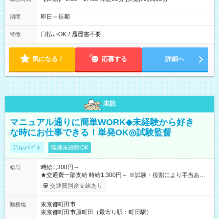
即日～長期
期間
日払いOK
/
履歴書不要
特徴
気になる！
応募する
詳細へ
未読
マニュアル通りに簡単WORK◆未経験から好き
な時にお仕事できる！単発OK◎試験監督
アルバイト
職種未経験OK
時給1,300円～
給与
★交通費一部支給 時給1,300円～ ※試験・役割により手当あり
※勤務回数により昇給あり 【即給（前払い）オプションあ
交通費別途支給あり
り！】 希望される場合、勤務から1週間ほどで給与の一部を受け
取れます。 ※手数料418円がかかります。 【過去試験日の収入
東京都町田市
勤務地
例】 ・河合塾模擬試験 8:30～17:30（休憩1時間） 時給1,300円
東京都町田市原町田（最寄り駅：町田駅）
×8時間＝日収10,400円＋交通費 ※当日の役割により時給＋100