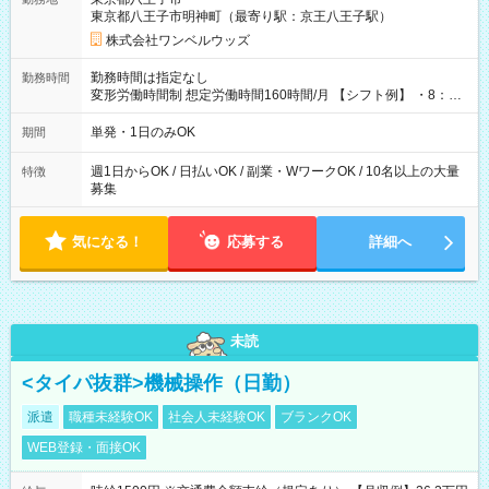
東京都八王子市明神町（最寄り駅：京王八王子駅）
株式会社ワンベルウッズ
勤務時間は指定なし
勤務時間
変形労働時間制 想定労働時間160時間/月 【シフト例】 ・8：00
～21：00
単発・1日のみOK
期間
週1日からOK / 日払いOK / 副業・WワークOK / 10名以上の大量
特徴
募集
気になる！
応募する
詳細へ
未読
<タイパ抜群>機械操作（日勤）
派遣
職種未経験OK
社会人未経験OK
ブランクOK
WEB登録・面接OK