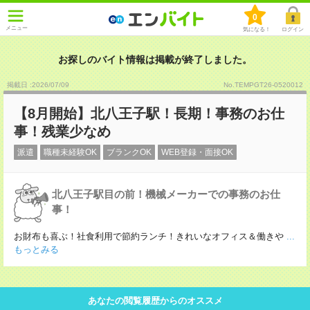
0
メニュー
気になる！
ログイン
お探しのバイト情報は掲載が終了しました。
掲載日 :2026
/
07
/
09
No.TEMPGT26-0520012
【8月開始】北八王子駅！長期！事務のお仕
事！残業少なめ
派遣
職種未経験OK
ブランクOK
WEB登録・面接OK
北八王子駅目の前！機械メーカーでの事務のお仕
事！
お財布も喜ぶ！社食利用で節約ランチ！きれいなオフィス＆働きや
...
もっとみる
あなたの閲覧履歴からのオススメ