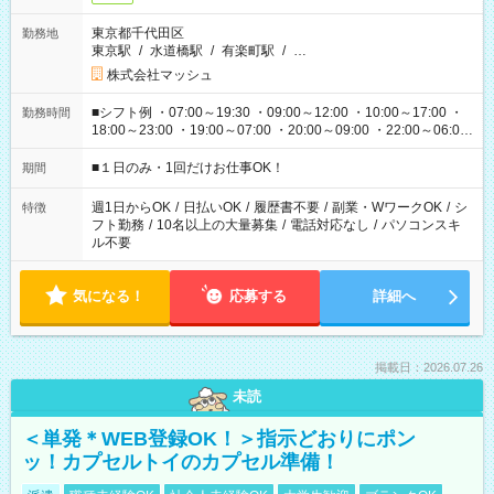
東京都千代田区
勤務地
東京駅
/
水道橋駅
/
有楽町駅
/
…
株式会社マッシュ
■シフト例 ・07:00～19:30 ・09:00～12:00 ・10:00～17:00 ・
勤務時間
18:00～23:00 ・19:00～07:00 ・20:00～09:00 ・22:00～06:00
etc ★最短で3時間で5,120円のお仕事から 15時間で2万円近く稼
げるお仕事も！ ご希望のお時間に合わせてご紹介！ ※シフトは
■１日のみ・1回だけお仕事OK！
期間
現場によって異なります。 ※勿論、休憩時間はあるのでご安心
ください！
週1日からOK
/
日払いOK
/
履歴書不要
/
副業・WワークOK
/
シ
特徴
フト勤務
/
10名以上の大量募集
/
電話対応なし
/
パソコンスキ
ル不要
気になる！
応募する
詳細へ
掲載日：2026.07.26
未読
＜単発＊WEB登録OK！＞指示どおりにポン
ッ！カプセルトイのカプセル準備！