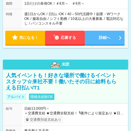
1日だけの単発OK！＃8月～ ＃9月～
期間
週1日からOK
/
日払いOK
/
40～50代活躍中
/
副業・Wワーク
特徴
OK
/
服装自由
/
シフト勤務
/
10名以上の大量募集
/
電話対応な
し
/
パソコンスキル不要
気になる！
応募する
詳細へ
未読
人気イベントも！好きな場所で働けるイベント
スタッフ☆来社不要！働いたその日に給料もら
える日払い/T1
アルバイト
職種未経験OK
日給13,000円～
給与
＋交通費支給 ★交通費全額支給！ ┗案件により規定あり ★日払
いOK！（規定あり） ┗働いたその日に現金GET♪ お仕事後はコ
交通費別途支給あり
ンビニATMから 日払い分を引き落とせます！ 【試用期間】試
用期間なし
東京都八王子市
勤務地