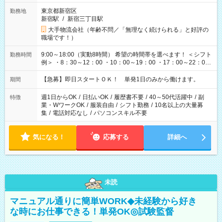
東京都新宿区
勤務地
新宿駅
/
新宿三丁目駅
大手物流会社（年齢不問／「無理なく続けられる」と好評の
職場です！）
9:00～18:00（実動8時間） 希望の時間帯を選べます！ ＜シフト
勤務時間
例＞ ・8：30～12：00 ・10：00～19：00 ・17：00～22：00
・13：00～22：00 ・22：00～翌6：00 など
【急募】即日スタートＯＫ！ 単発1日のみから働けます。
期間
週1日からOK
/
日払いOK
/
履歴書不要
/
40～50代活躍中
/
副
特徴
業・WワークOK
/
服装自由
/
シフト勤務
/
10名以上の大量募
集
/
電話対応なし
/
パソコンスキル不要
気になる！
応募する
詳細へ
未読
マニュアル通りに簡単WORK◆未経験から好き
な時にお仕事できる！単発OK◎試験監督