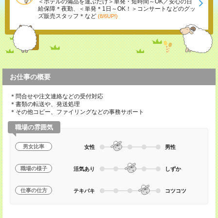
＜ホテルの備品を運ぶだけ＞単発・短時間～OK／安心の日
給保障＊夜勤、＜単発＊1日～OK！＞コンサートなどのグッ
ズ販売スタッフ＊など
(8/6UP!)
お仕事の概要
＊問合せや注文連絡などの受付対応
＊書類の転送や、発送処理
＊その他コピー、ファイリングなどの事務サポート
職場の雰囲気
男女比率
女性
男性
職場の様子
活気あり
しずか
仕事の仕方
テキパキ
コツコツ