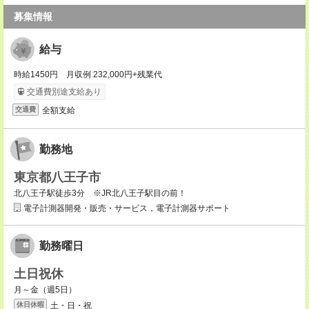
募集情報
給与
時給1450円 月収例 232,000円+残業代
交通費別途支給あり
全額支給
交通費
勤務地
東京都八王子市
北八王子駅徒歩3分 ※JR北八王子駅目の前！
電子計測器開発・販売・サービス，電子計測器サポート
勤務曜日
土日祝休
月～金（週5日）
土・日・祝
休日休暇