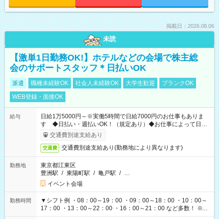
掲載日：2026.08.06
未読
【激単1日勤務OK!】ホテルなどの会場で株主総
会のサポートスタッフ＊日払いOK
派遣
職種未経験OK
社会人未経験OK
大学生歓迎
ブランクOK
WEB登録・面接OK
日給1万5000円～※実働5時間で日給7000円のお仕事もありま
給与
す ◆日払い・週払いOK！（規定あり）◆お仕事によって日給
も異なります
交通費別途支給あり
交通費別途支給あり(勤務地により異なります)
交通費
東京都江東区
勤務地
豊洲駅
/
東陽町駅
/
亀戸駅
/
…
イベント会場
▼シフト例 ・08：00～19：00 ・09：00～18：00 ・10：00～
勤務時間
17：00 ・13：00～22：00 ・16：00～21：00 など多数！ ※お
仕事により勤務時間が異なります