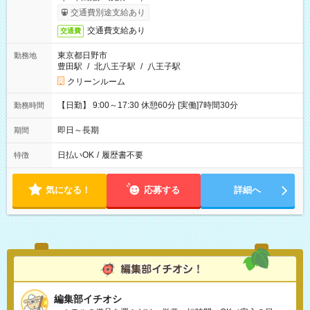
交通費別途支給あり
交通費支給あり
交通費
東京都日野市
勤務地
豊田駅
/
北八王子駅
/
八王子駅
クリーンルーム
【日勤】 9:00～17:30 休憩60分 [実働]7時間30分
勤務時間
即日～長期
期間
日払いOK
/
履歴書不要
特徴
気になる！
応募する
詳細へ
編集部イチオシ