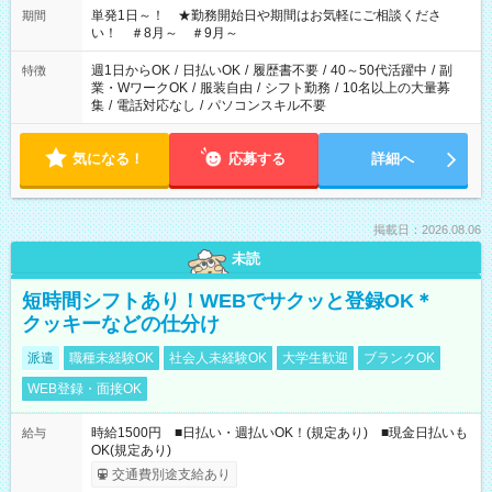
単発1日～！ ★勤務開始日や期間はお気軽にご相談くださ
期間
い！ ＃8月～ ＃9月～
週1日からOK
/
日払いOK
/
履歴書不要
/
40～50代活躍中
/
副
特徴
業・WワークOK
/
服装自由
/
シフト勤務
/
10名以上の大量募
集
/
電話対応なし
/
パソコンスキル不要
気になる！
応募する
詳細へ
掲載日：2026.08.06
未読
短時間シフトあり！WEBでサクッと登録OK＊
クッキーなどの仕分け
派遣
職種未経験OK
社会人未経験OK
大学生歓迎
ブランクOK
WEB登録・面接OK
時給1500円 ■日払い・週払いOK！(規定あり) ■現金日払いも
給与
OK(規定あり)
交通費別途支給あり