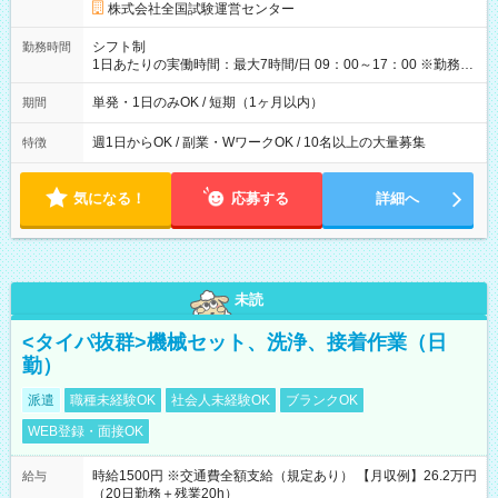
円の場合あり ・国家試験 7:00～13:30（休憩なし） 時給1,300
株式会社全国試験運営センター
円（役割手当＋100円）×6時間＝日収8,400円＋交通費 【試用期
間】試用期間なし
シフト制
勤務時間
1日あたりの実働時間：最大7時間/日 09：00～17：00 ※勤務時
間は 試験により異なります。
単発・1日のみOK / 短期（1ヶ月以内）
期間
週1日からOK / 副業・WワークOK / 10名以上の大量募集
特徴
気になる！
応募する
詳細へ
未読
<タイパ抜群>機械セット、洗浄、接着作業（日
勤）
派遣
職種未経験OK
社会人未経験OK
ブランクOK
WEB登録・面接OK
時給1500円 ※交通費全額支給（規定あり） 【月収例】26.2万円
給与
（20日勤務＋残業20h）