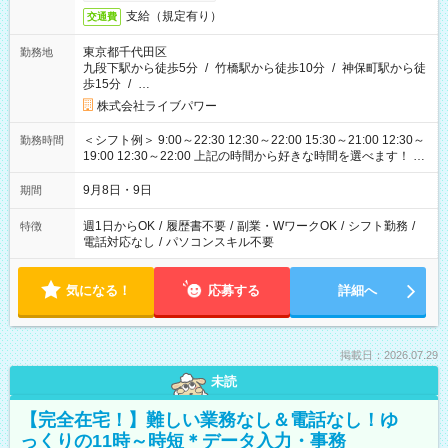
支給（規定有り）
交通費
東京都千代田区
勤務地
九段下駅から徒歩5分
/
竹橋駅から徒歩10分
/
神保町駅から徒
歩15分
/
…
株式会社ライブパワー
＜シフト例＞ 9:00～22:30 12:30～22:00 15:30～21:00 12:30～
勤務時間
19:00 12:30～22:00 上記の時間から好きな時間を選べます！ ※
時間は変更となる可能性があります
9月8日・9日
期間
週1日からOK
/
履歴書不要
/
副業・WワークOK
/
シフト勤務
/
特徴
電話対応なし
/
パソコンスキル不要
気になる！
応募する
詳細へ
掲載日：2026.07.29
未読
【完全在宅！】難しい業務なし＆電話なし！ゆ
っくりの11時～時短＊データ入力・事務