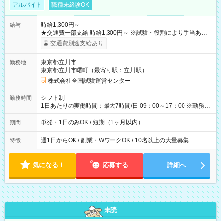
アルバイト
職種未経験OK
時給1,300円～
給与
★交通費一部支給 時給1,300円～ ※試験・役割により手当あり
※勤務回数により昇給あり 【即給（前払い）オプションあ
交通費別途支給あり
り！】 希望される場合、勤務から1週間ほどで給与の一部を受け
取れます。 ※手数料418円がかかります。 【過去試験日の収入
東京都立川市
勤務地
例】 ・河合塾模擬試験 8:30～17:30（休憩1時間） 時給1,300円
東京都立川市曙町（最寄り駅：立川駅）
×8時間＝日収10,400円＋交通費 ※当日の役割により時給＋100
円の場合あり ・国家試験 7:00～13:30（休憩なし） 時給1,300
株式会社全国試験運営センター
円（役割手当＋100円）×6時間＝日収8,400円＋交通費 【試用期
間】試用期間なし
シフト制
勤務時間
1日あたりの実働時間：最大7時間/日 09：00～17：00 ※勤務時
間は 試験により異なります。
単発・1日のみOK / 短期（1ヶ月以内）
期間
週1日からOK / 副業・WワークOK / 10名以上の大量募集
特徴
気になる！
応募する
詳細へ
未読