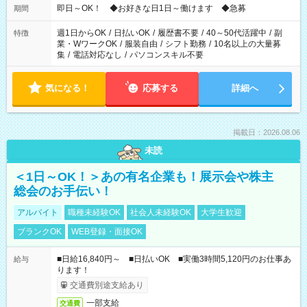
即日～OK！ ◆お好きな日1日～働けます ◆急募
期間
週1日からOK
/
日払いOK
/
履歴書不要
/
40～50代活躍中
/
副
特徴
業・WワークOK
/
服装自由
/
シフト勤務
/
10名以上の大量募
集
/
電話対応なし
/
パソコンスキル不要
気になる！
応募する
詳細へ
掲載日：2026.08.06
未読
＜1日～OK！＞あの有名企業も！展示会や株主
総会のお手伝い！
アルバイト
職種未経験OK
社会人未経験OK
大学生歓迎
ブランクOK
WEB登録・面接OK
■日給16,840円～ ■日払いOK ■実働3時間5,120円のお仕事あ
給与
ります！
交通費別途支給あり
一部支給
交通費