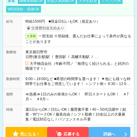
派遣
職種未経験OK
社会人未経験OK
大学生歓迎
ブランクOK
WEB登録・面接OK
時給1500円 ■現金日払いもOK（規定あり）
給与
交通費別途支給あり
一部支給 ※登録後、選んだお仕事によって条件が異なる
交通費
ことがあります
東京都日野市
勤務地
日野(東京都)駅
/
豊田駅
/
高幡不動駅
/
…
大手物流会社（年齢不問／「無理なく続けられる」と好評の
職場です！）
9:00～18:00など ■希望の時間帯を選べます！ ▼他にも様々な時
勤務時間
間帯でお仕事をご用意しています！ ＜シフト例＞ 8:30～12:00
17:00～22:00 13:00～22:00 22:00～翌6:00 など
≪急募≫1日のみの単発からOK！ 即日スタートもOK！ ＃7
期間
月～ ＃8月～
週1日からOK
/
日払いOK
/
履歴書不要
/
40～50代活躍中
/
副
特徴
業・WワークOK
/
服装自由
/
シフト勤務
/
10名以上の大量募
集
/
電話対応なし
/
パソコンスキル不要
気になる！
応募する
詳細へ