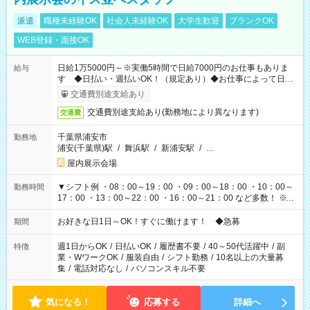
派遣
職種未経験OK
社会人未経験OK
大学生歓迎
ブランクOK
WEB登録・面接OK
日給1万5000円～※実働5時間で日給7000円のお仕事もありま
給与
す ◆日払い・週払いOK！（規定あり）◆お仕事によって日給
も異なります
交通費別途支給あり
交通費別途支給あり(勤務地により異なります)
交通費
千葉県浦安市
勤務地
浦安(千葉県)駅
/
舞浜駅
/
新浦安駅
/
…
屋内展示会場
▼シフト例 ・08：00～19：00 ・09：00～18：00 ・10：00～
勤務時間
17：00 ・13：00～22：00 ・16：00～21：00 など多数！ ※お
仕事により勤務時間が異なります
お好きな日1日～OK！すぐに働けます！ ◆急募
期間
週1日からOK
/
日払いOK
/
履歴書不要
/
40～50代活躍中
/
副
特徴
業・WワークOK
/
服装自由
/
シフト勤務
/
10名以上の大量募
集
/
電話対応なし
/
パソコンスキル不要
気になる！
応募する
詳細へ