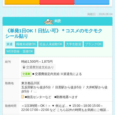
掲載日：2026.08.04
未読
《単発1日OK！日払い可》＊コスメのモクモク
シール貼り
派遣
職種未経験OK
社会人未経験OK
大学生歓迎
ブランクOK
WEB登録・面接OK
時給1,500円～1,875円
給与
交通費別途支給あり
■ 交通費規定内支給 ※派遣先による
交通費
東京都品川区
勤務地
五反田駅から徒歩5分
/
目黒駅から徒歩5分
/
大井町駅から徒
歩5分
/
…
■物流センターなど ■勤務地選べます
＜1日3時間～OK！＞ ▼ 例えば… ▼ 15:00～18:00 15:00～
勤務時間
22:00 17:00～22:00 など こちら以外の時間もお気軽にご相談く
ださい！