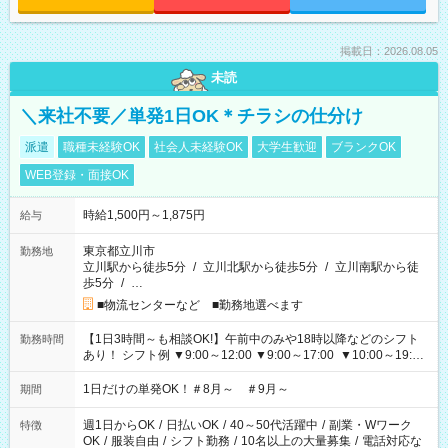
掲載日：2026.08.05
未読
＼来社不要／単発1日OK＊チラシの仕分け
派遣
職種未経験OK
社会人未経験OK
大学生歓迎
ブランクOK
WEB登録・面接OK
時給1,500円～1,875円
給与
東京都立川市
勤務地
立川駅から徒歩5分
/
立川北駅から徒歩5分
/
立川南駅から徒
歩5分
/
…
■物流センターなど ■勤務地選べます
【1日3時間～も相談OK!】午前中のみや18時以降などのシフト
勤務時間
あり！ シフト例 ▼9:00～12:00 ▼9:00～17:00 ▼10:00～19:00
▼18:00～21:00
1日だけの単発OK！＃8月～ ＃9月～
期間
週1日からOK
/
日払いOK
/
40～50代活躍中
/
副業・Wワーク
特徴
OK
/
服装自由
/
シフト勤務
/
10名以上の大量募集
/
電話対応な