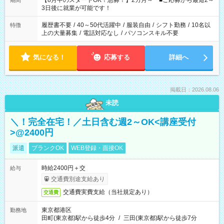
【8月中のスタートOK！急募！】2カ月～ ■ご応募から最短2～
期間
ね。 ※Wワーク希望の方へ 今ご覧のお仕事で希望する勤務時間
3日後に就業が可能です！
と、もう1つのお仕事の勤務時間。 合計で週40時間を超える場
合は応募できません。
履歴書不要
/
40～50代活躍中
/
服装自由
/
シフト勤務
/
10名以
特徴
上の大量募集
/
電話対応なし
/
パソコンスキル不要
気になる！
応募する
詳細へ
掲載日：2026.08.06
未読
＼！完全在宅！／土日含む週2～OK<講座受付
>@2400円
派遣
ブランクOK
WEB登録・面接OK
時給2400円＋交
給与
交通費別途支給あり
交通費実費支給（当社規定あり）
交通費
東京都港区
勤務地
田町(東京都)駅から徒歩4分
/
三田(東京都)駅から徒歩7分