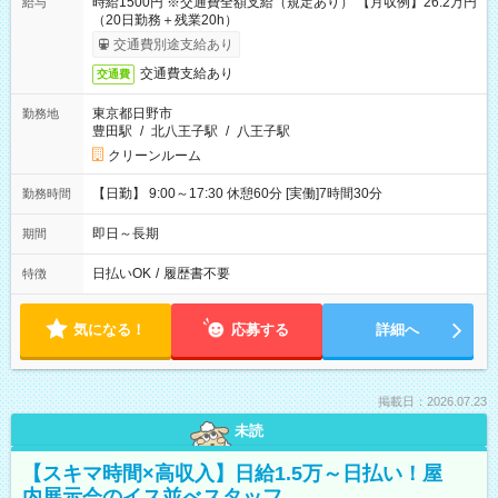
時給1500円 ※交通費全額支給（規定あり） 【月収例】26.2万円
給与
（20日勤務＋残業20h）
交通費別途支給あり
交通費支給あり
交通費
東京都日野市
勤務地
豊田駅
/
北八王子駅
/
八王子駅
クリーンルーム
【日勤】 9:00～17:30 休憩60分 [実働]7時間30分
勤務時間
即日～長期
期間
日払いOK
/
履歴書不要
特徴
気になる！
応募する
詳細へ
掲載日：2026.07.23
未読
【スキマ時間×高収入】日給1.5万～日払い！屋
内展示会のイス並べスタッフ