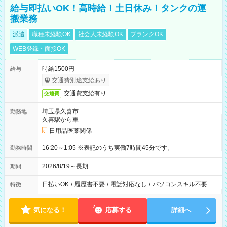
給与即払いOK！高時給！土日休み！タンクの運
搬業務
派遣
職種未経験OK
社会人未経験OK
ブランクOK
WEB登録・面接OK
時給1500円
給与
交通費別途支給あり
交通費支給有り
交通費
埼玉県久喜市
勤務地
久喜駅から車
日用品医薬関係
16:20～1:05 ※表記のうち実働7時間45分です。
勤務時間
2026/8/19～長期
期間
日払いOK
/
履歴書不要
/
電話対応なし
/
パソコンスキル不要
特徴
気になる！
応募する
詳細へ