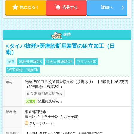
気になる！
応募する
詳細へ
未読
<タイパ抜群>医療診断用装置の組立加工（日
勤）
派遣
職種未経験OK
社会人未経験OK
ブランクOK
WEB登録・面接OK
時給1500円 ※交通費全額支給（規定あり） 【月収例】26.2万円
給与
（20日勤務＋残業20h）
交通費別途支給あり
交通費支給あり
交通費
東京都日野市
勤務地
豊田駅
/
北八王子駅
/
八王子駅
クリーンルーム
【日勤】 9:00～17:30 休憩60分 [実働]7時間30分
勤務時間