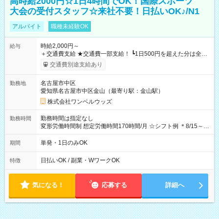
高時給2000円☆1日4時間でOK！国際スポーツ
大会の受付スタッフ☆来社不要！日払いOK♪/N1
アルバイト
職種未経験OK
時給2,000円～
給与
＋交通費支給 ★交通費一部支給！ ┗1日500円を超えた分は全額
支給！ ※往復500円以内の方は自己負担となります ★日払い
交通費別途支給あり
OK！（規定あり） ┗働いたその日に現金GET♪ お仕事後はコン
ビニATMから 日払い分を引き落とせます！ 【試用期間】試用
名古屋市中区
勤務地
期間なし
愛知県名古屋市中区金山（最寄り駅：金山駅）
株式会社ワンベルウッズ
勤務時間は指定なし
勤務時間
変形労働時間制 想定労働時間170時間/月 ☆シフト例 ＊8/15～
10/26 全日共通 08：00～12：00 17：00～21：00 ＊8/31
～9/19のみ下記シフトもあります！ 12：00～16：00 ＊9/6～
単発・1日のみOK
期間
10/6、10/11～26のみ下記シフトもあります！ 07：00～11：
00
日払いOK / 副業・WワークOK
特徴
気になる！
応募する
詳細へ