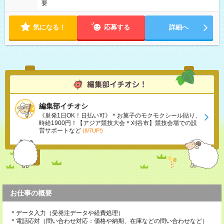
要
気になる！
応募する
詳細へ
編集部イチオシ
《単発1日OK！日払い可》＊お菓子のモクモクシール貼り、
時給1900円！【アジア競技大会＊刈谷市】競技会場での設
営サポートなど
(8/7UP!)
お仕事の概要
＊データ入力（受発注データや経費処理）
＊電話応対（問い合わせ対応：価格や納期、在庫などの問い合わせなど）