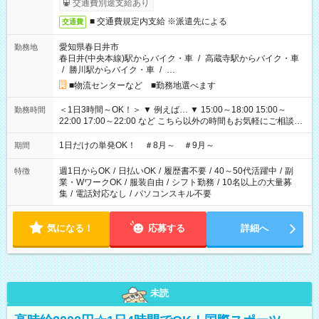
交通費別途支給あり
■ 交通費規定内支給 ※派遣先による
交通費
愛知県春日井市
勤務地
春日井(中央本線)駅からバイク・車
/
高蔵寺駅からバイク・車
/
勝川駅からバイク・車
/
…
■物流センターなど ■勤務地選べます
＜1日3時間～OK！＞ ▼ 例えば… ▼ 15:00～18:00 15:00～
勤務時間
22:00 17:00～22:00 など こちら以外の時間もお気軽にご相談く
ださい！
1日だけの単発OK！ ＃8月～ ＃9月～
期間
週1日からOK
/
日払いOK
/
履歴書不要
/
40～50代活躍中
/
副
特徴
業・WワークOK
/
服装自由
/
シフト勤務
/
10名以上の大量募
集
/
電話対応なし
/
パソコンスキル不要
気になる！
応募する
詳細へ
未読