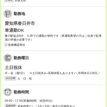
全額支給
勤務地
愛知県春日井市
車通勤OK
勝川駅徒歩9分 ※JRでの通勤が便利です（車通勤希望の方はご自身で駐車
場の準備が必要です）
医療機器商社
勤務曜日
土日祝休
月～金（週5日） ※土日祝休み♪長期休暇もあります♪＼年間休日128日／
土・日・祝
休日休暇
勤務時間
09:00～17:45(実働8時間 休憩45分)
基本残業なし！3月と9月に発生の可能性あり
残業時間