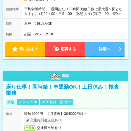
平均労働時間：1週間あたり22時間 勤務日数は最大週２回とな
勤務時間
ります。 (1)22：00～翌5：00 (休憩あり) (2)17：00～翌9：
00 (休憩あり) ３６協定提出済 平均労働時間：1週間あたり22
時間 勤務日数は最大週２回となります。 (1)22：00～翌5：00
単発・1日のみOK
期間
(休憩あり) (2)17：00～翌9：00 (休憩あり) ３６協定提出済
副業・WワークOK
特徴
気になる！
応募する
詳細へ
未読
座り仕事！高時給！車通勤OK！土日休み！検査
業務
派遣
ブランクOK
WEB登録・面接OK
時給1900円 【月収例】304000円以上
給与
交通費別途支給あり
交通費支給有り
交通費