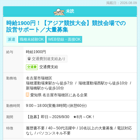
掲載日：2026.08.09
未読
時給1900円！【アジア競技大会】競技会場での
設営サポート／大量募集
派遣
職種未経験OK
WEB登録・面接OK
時給1900円
給与
交通費別途支給あり
交通費支給
交通費
名古屋市瑞穂区
勤務地
瑞穂運動場東駅から徒歩7分
/
瑞穂運動場西駅から徒歩10分
/
新瑞橋駅から徒歩10分
愛知県 名古屋市瑞穂区にある企業
9:00～18:00(実働:8時間) (休憩60分)
勤務時間
【急募】即日～2026/9/30 ★8月～OK！
期間
履歴書不要
/
40～50代活躍中
/
10名以上の大量募集
/
電話対応
特徴
なし
/
パソコンスキル不要