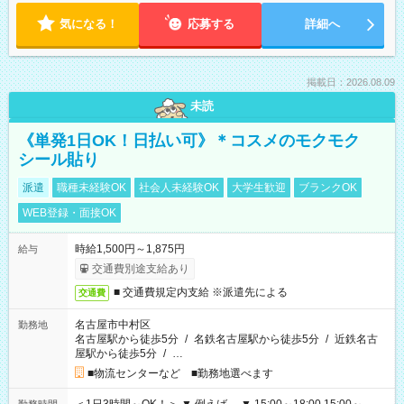
気になる！
応募する
詳細へ
掲載日：2026.08.09
未読
《単発1日OK！日払い可》＊コスメのモクモク
シール貼り
派遣
職種未経験OK
社会人未経験OK
大学生歓迎
ブランクOK
WEB登録・面接OK
時給1,500円～1,875円
給与
交通費別途支給あり
■ 交通費規定内支給 ※派遣先による
交通費
名古屋市中村区
勤務地
名古屋駅から徒歩5分
/
名鉄名古屋駅から徒歩5分
/
近鉄名古
屋駅から徒歩5分
/
…
■物流センターなど ■勤務地選べます