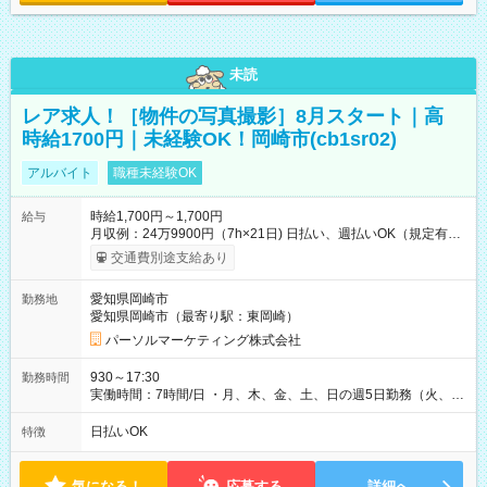
未読
レア求人！［物件の写真撮影］8月スタート｜高
時給1700円｜未経験OK！岡崎市(cb1sr02)
アルバイト
職種未経験OK
時給1,700円～1,700円
給与
月収例：24万9900円（7h×21日) 日払い、週払いOK（規定有
り） 【試用期間】試用期間なし
交通費別途支給あり
愛知県岡崎市
勤務地
愛知県岡崎市（最寄り駅：東岡崎）
パーソルマーケティング株式会社
930～17:30
勤務時間
実働時間：7時間/日 ・月、木、金、土、日の週5日勤務（火、水
は固定休です／夏季、年末年始等、長期休暇有り！） ・ワンシ
フト！ 残業ほぼナシ（0～5h/月）
日払いOK
特徴
気になる！
応募する
詳細へ