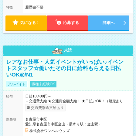
履歴書不要
特徴
気になる！
応募する
詳細へ
未読
レアなお仕事・人気イベントがいっぱい♪イベン
トスタッフ☆働いたその日に給料もらえる日払
いOK◎/N1
アルバイト
職種未経験OK
日給10,400円～
給与
＋交通費支給 ★交通費全額支給！ ★日払いOK！（規定あり） ┗
働いたその日に現金GET♪ お仕事後はコンビニATMから 日払
交通費別途支給あり
い分を引き落とせます！ 【試用期間】試用期間なし
名古屋市中区
勤務地
愛知県名古屋市中区金山（最寄り駅：金山駅）
株式会社ワンベルウッズ