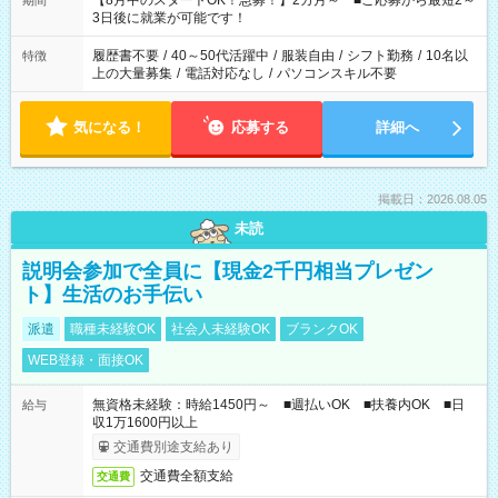
【8月中のスタートOK！急募！】2カ月～ ■ご応募から最短2～
期間
ね。 ※Wワーク希望の方へ 今ご覧のお仕事で希望する勤務時間
3日後に就業が可能です！
と、もう1つのお仕事の勤務時間。 合計で週40時間を超える場
合は応募できません。
履歴書不要
/
40～50代活躍中
/
服装自由
/
シフト勤務
/
10名以
特徴
上の大量募集
/
電話対応なし
/
パソコンスキル不要
気になる！
応募する
詳細へ
掲載日：2026.08.05
未読
説明会参加で全員に【現金2千円相当プレゼン
ト】生活のお手伝い
派遣
職種未経験OK
社会人未経験OK
ブランクOK
WEB登録・面接OK
無資格未経験：時給1450円～ ■週払いOK ■扶養内OK ■日
給与
収1万1600円以上
交通費別途支給あり
交通費全額支給
交通費