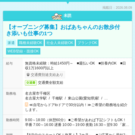
掲載日：2026.08.09
未読
【オープニング募集】おばあちゃんのお散歩付
き添いも仕事の1つ
派遣
職種未経験OK
社会人未経験OK
ブランクOK
WEB登録・面接OK
無資格未経験：時給1450円～ ■週払いOK ■扶養内OK ■日
給与
収1万1600円以上
交通費別途支給あり
交通費全額支給
交通費
名古屋市千種区
勤務地
名古屋大学駅
/
千種駅
/
東山公園(愛知県)駅
/
…
≪自宅からドアtoドアで30分以内！≫ご希望の勤務地を紹介
します。
9:00～18:00（休憩60分） ■ご希望があれば下記シフトもOK！
勤務時間
早番 7:00～16:00 遅番 10:00～19:00 夜勤 16:30～翌9:30 「家族
と休みを合わせたい」 「余裕を持って夕飯の準備がしたい」
「できれば残業はしたくない」 など、ご希望を教えてください