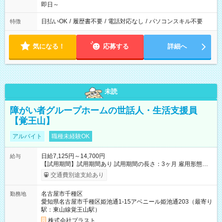
即日～
日払いOK
/
履歴書不要
/
電話対応なし
/
パソコンスキル不要
特徴
気になる！
応募する
詳細へ
未読
障がい者グループホームの世話人・生活支援員
【覚王山】
アルバイト
職種未経験OK
日給7,125円～14,700円
給与
【試用期間】試用期間あり 試用期間の長さ：3ヶ月 雇用形態、
給与は本採用時と同じです。
交通費別途支給あり
名古屋市千種区
勤務地
愛知県名古屋市千種区姫池通1-15アベニール姫池通203（最寄り
駅：東山線覚王山駅）
株式会社プラスト