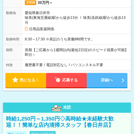
30万円～
月収例
愛知県春日井市
勤務地
味美(東海交通線)駅から徒歩13分
/
味美(名鉄線)駅から徒歩13
分
日用品医薬関係
8:30～17:30 ※表記のうち実働8時間です。
勤務時間
長期【ご応募から1週間以内(最短2日目)のスピード就業が可能】
期間
即日～
履歴書不要
/
電話対応なし
/
パソコンスキル不要
特徴
気になる！
応募する
詳細へ
未読
時給1,250円～1,350円◇高時給★未経験大歓
迎！！簡単な店内清掃スタッフ【春日井店】