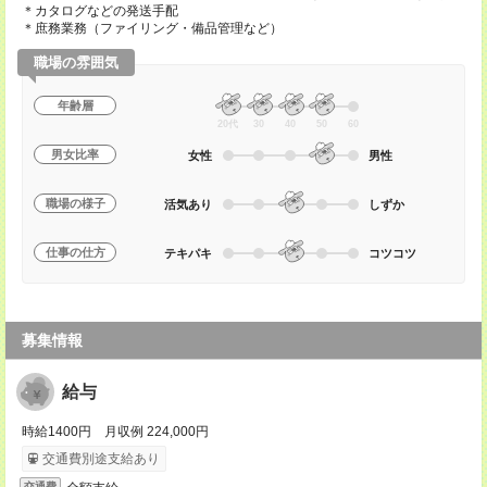
＊カタログなどの発送手配
＊庶務業務（ファイリング・備品管理など）
職場の雰囲気
年齢層
20代
30
40
50
60
男女比率
女性
男性
職場の様子
活気あり
しずか
仕事の仕方
テキパキ
コツコツ
募集情報
給与
時給1400円 月収例 224,000円
交通費別途支給あり
交通費