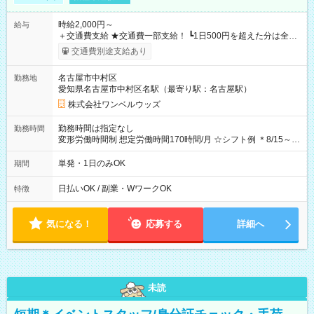
時給2,000円～
給与
＋交通費支給 ★交通費一部支給！ ┗1日500円を超えた分は全額
支給！ ※往復500円以内の方は自己負担となります ★日払い
交通費別途支給あり
OK！（規定あり） ┗働いたその日に現金GET♪ お仕事後はコン
ビニATMから 日払い分を引き落とせます！ 【試用期間】試用
名古屋市中村区
勤務地
期間なし
愛知県名古屋市中村区名駅（最寄り駅：名古屋駅）
株式会社ワンベルウッズ
勤務時間は指定なし
勤務時間
変形労働時間制 想定労働時間170時間/月 ☆シフト例 ＊8/15～
10/26 全日共通 08：00～12：00 17：00～21：00 ＊8/31
～9/19のみ下記シフトもあります！ 12：00～16：00 ＊9/6～
単発・1日のみOK
期間
10/6、10/11～26のみ下記シフトもあります！ 07：00～11：
00
日払いOK / 副業・WワークOK
特徴
気になる！
応募する
詳細へ
未読