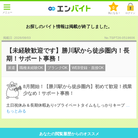
0
メニュー
気になる！
ログイン
お探しのバイト情報は掲載が終了しました。
掲載日 :2026
/
08
/
03
No.TSPT26-0519606
【未経験歓迎です】勝川駅から徒歩圏内！長
期！サポート事務！
派遣
職種未経験OK
ブランクOK
WEB登録・面接OK
8月開始！【勝川駅から徒歩圏内】初めて歓迎！残業
少なめ！サポート事務！
土日祝休み＆長期休暇あり○プライベートタイムもしっかりキープ
...
もっとみる
あなたの閲覧履歴からのオススメ