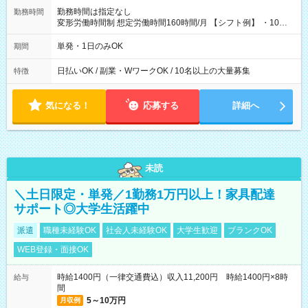
勤務時間は指定なし
勤務時間
変形労働時間制 想定労働時間160時間/月 【シフト例】 ・10：
00～20：00
単発・1日のみOK
期間
日払いOK / 副業・WワークOK / 10名以上の大量募集
特徴
気になる！
応募する
詳細へ
未読
＼土日限定・単発／1勤務1万円以上！家具配達
サポート◎大学生活躍中
派遣
職種未経験OK
社会人未経験OK
大学生歓迎
ブランクOK
WEB登録・面接OK
時給1400円（一律交通費込）収入11,200円 時給1400円×8時
給与
間
5～10万円
月収例