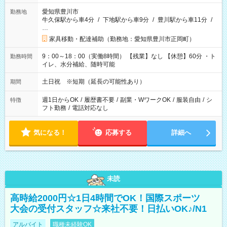
愛知県豊川市
勤務地
牛久保駅から車4分
/
下地駅から車9分
/
豊川駅から車11分
/
…
家具移動・配達補助（勤務地：愛知県豊川市正岡町）
9：00～18：00（実働8時間） 【残業】なし 【休憩】60分 ・ト
勤務時間
イレ、水分補給、随時可能
土日祝 ※短期（延長の可能性あり）
期間
週1日からOK
/
履歴書不要
/
副業・WワークOK
/
服装自由
/
シ
特徴
フト勤務
/
電話対応なし
気になる！
応募する
詳細へ
未読
高時給2000円☆1日4時間でOK！国際スポーツ
大会の受付スタッフ☆来社不要！日払いOK♪/N1
アルバイト
職種未経験OK