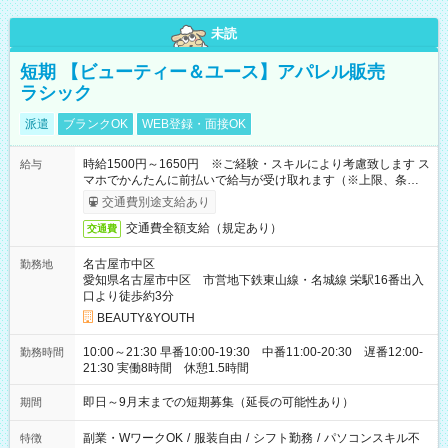
未読
短期 【ビューティー＆ユース】アパレル販売
ラシック
派遣
ブランクOK
WEB登録・面接OK
時給1500円～1650円 ※ご経験・スキルにより考慮致します ス
給与
マホでかんたんに前払いで給与が受け取れます（※上限、条件
あり）
交通費別途支給あり
交通費全額支給（規定あり）
交通費
名古屋市中区
勤務地
愛知県名古屋市中区 市営地下鉄東山線・名城線 栄駅16番出入
口より徒歩約3分
BEAUTY&YOUTH
10:00～21:30 早番10:00-19:30 中番11:00-20:30 遅番12:00-
勤務時間
21:30 実働8時間 休憩1.5時間
即日～9月末までの短期募集（延長の可能性あり）
期間
副業・WワークOK
/
服装自由
/
シフト勤務
/
パソコンスキル不
特徴