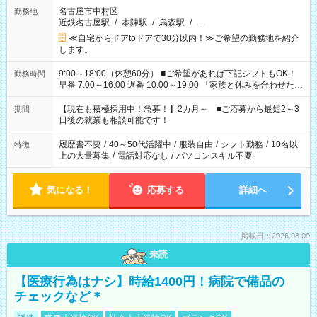
名古屋市中村区
勤務地
近鉄名古屋駅
/
本陣駅
/
烏森駅
/
…
≪自宅からドアtoドアで30分以内！≫ご希望の勤務地を紹介
します。
9:00～18:00（休憩60分） ■ご希望があれば下記シフトもOK！
勤務時間
早番 7:00～16:00 遅番 10:00～19:00 「家族と休みを合わせた
い」 「余裕を持って夕飯の準備がしたい」 「できれば残業はし
たくない」 など、ご希望を教えてくださいね。 ※Wワーク希望
【現在も積極採用中！急募！】2カ月～ ■ご応募から最短2～3
期間
の方へ 今ご覧のお仕事で希望する勤務時間と、もう1つのお仕事
日後の就業も相談可能です！
の勤務時間。 合計で週40時間を超える場合は応募できません。
履歴書不要
/
40～50代活躍中
/
服装自由
/
シフト勤務
/
10名以
特徴
上の大量募集
/
電話対応なし
/
パソコンスキル不要
気になる！
応募する
詳細へ
掲載日：2026.08.09
未読
【医療行為はナシ】時給1400円！病院で備品の
チェックなど＊