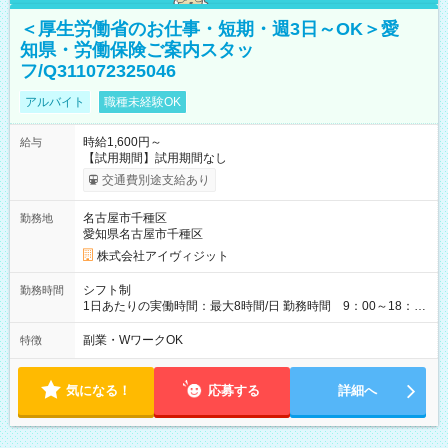
＜厚生労働省のお仕事・短期・週3日～OK＞愛
知県・労働保険ご案内スタッ
フ/Q311072325046
アルバイト
職種未経験OK
時給1,600円～
給与
【試用期間】試用期間なし
交通費別途支給あり
名古屋市千種区
勤務地
愛知県名古屋市千種区
株式会社アイヴィジット
シフト制
勤務時間
1日あたりの実働時間：最大8時間/日 勤務時間 9：00～18：
00(実働8h、休憩1h) 土日祝含む週3日～OK、シフト制 ※もちろ
ん週5日勤務もOK♪ 勤務期間：2026年8月12日～9月9日※リスト
副業・WワークOK
特徴
全件完了で業務終了
気になる！
応募する
詳細へ