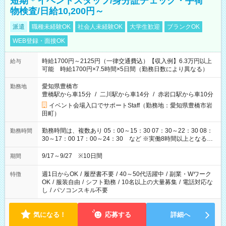
短期＊イベントスタッフ/身分証チェック・手荷
物検査/日給10,200円～
派遣
職種未経験OK
社会人未経験OK
大学生歓迎
ブランクOK
WEB登録・面接OK
時給1700円～2125円（一律交通費込）【収入例】6.3万円以上
給与
可能 時給1700円×7.5時間×5日間（勤務日数により異なる）
愛知県豊橋市
勤務地
豊橋駅から車15分
/
二川駅から車14分
/
赤岩口駅から車10分
イベント会場入口でサポートStaff（勤務地：愛知県豊橋市岩
田町）
勤務時間は、複数あり 05：00～15：30 07：30～22：30 08：
勤務時間
30～17：00 17：00～24：30 など ※実働8時間以上となる勤
務もあります。 【休憩】60分+他休憩あり 交替で取得します。
安全面に配慮しこまめな休憩があります。
9/17～9/27 ※10日間
期間
週1日からOK
/
履歴書不要
/
40～50代活躍中
/
副業・Wワーク
特徴
OK
/
服装自由
/
シフト勤務
/
10名以上の大量募集
/
電話対応な
し
/
パソコンスキル不要
気になる！
応募する
詳細へ