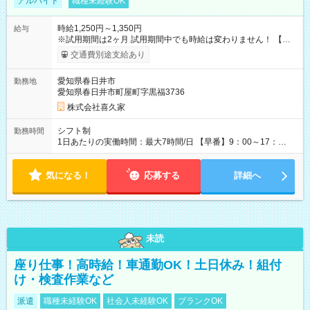
アルバイト
職種未経験OK
時給1,250円～1,350円
給与
※試用期間は2ヶ月 試用期間中でも時給は変わりません！ 【試
用期間】試用期間あり 試用期間の長さ：2ヶ月 雇用形態、給与
交通費別途支給あり
は本採用時と同じです。
愛知県春日井市
勤務地
愛知県春日井市町屋町字黒福3736
株式会社喜久家
シフト制
勤務時間
1日あたりの実働時間：最大7時間/日 【早番】9：00～17：
00（実働7時間） 【中番】12：00～20：00（実働7時間） 【遅
番】14：00～22：00（実働7時間） シフト固定も可能ですが、
気になる！
人員状況により変動しますので、 応募時に店舗にてご相談くだ
応募する
詳細へ
さい。
未読
座り仕事！高時給！車通勤OK！土日休み！組付
け・検査作業など
派遣
職種未経験OK
社会人未経験OK
ブランクOK