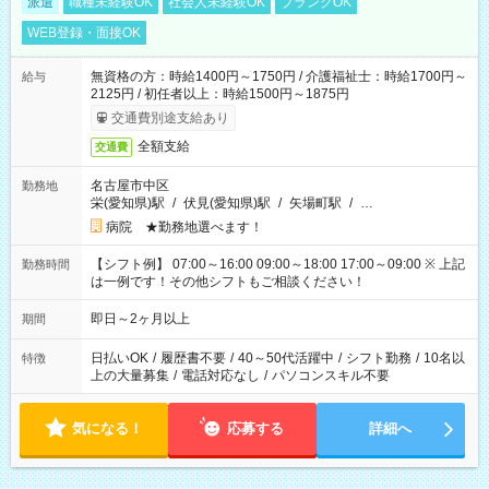
派遣
職種未経験OK
社会人未経験OK
ブランクOK
WEB登録・面接OK
無資格の方：時給1400円～1750円 / 介護福祉士：時給1700円～
給与
2125円 / 初任者以上：時給1500円～1875円
交通費別途支給あり
全額支給
交通費
名古屋市中区
勤務地
栄(愛知県)駅
/
伏見(愛知県)駅
/
矢場町駅
/
…
病院 ★勤務地選べます！
【シフト例】 07:00～16:00 09:00～18:00 17:00～09:00 ※ 上記
勤務時間
は一例です！その他シフトもご相談ください！
即日～2ヶ月以上
期間
日払いOK
/
履歴書不要
/
40～50代活躍中
/
シフト勤務
/
10名以
特徴
上の大量募集
/
電話対応なし
/
パソコンスキル不要
気になる！
応募する
詳細へ