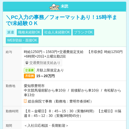
未読
＼PC入力の事務／フォーマットあり！15時半ま
で/未経験ＯＫ
派遣
職種未経験OK
社会人未経験OK
ブランクOK
WEB登録・面接OK
時給1250円～1563円+交通費規定支給 【月収例】時給1250円
給与
×6時間×20日+土曜出勤2回
交通費別途支給あり
月額上限規定あり
交通費
15～20万円
月収例
愛知県豊明市
勤務地
中京競馬場前駅から車10分
/
前後駅から車10分
/
有松駅から
車13分
総合病院で事務（勤務地：豊明市沓掛町）
【月～金曜日】 8：45～15：30（実働6時間） 【土曜日】※隔
勤務時間
週 8：45～12：30（実働3時間45分）
＜入社日応相談・長期歓迎＞
期間