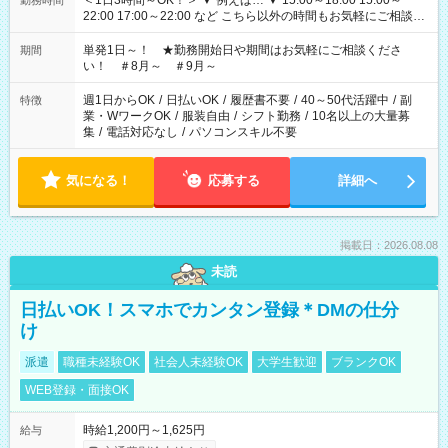
＜1日3時間～OK！＞ ▼ 例えば… ▼ 15:00～18:00 15:00～
勤務時間
22:00 17:00～22:00 など こちら以外の時間もお気軽にご相談く
ださい！
単発1日～！ ★勤務開始日や期間はお気軽にご相談くださ
期間
い！ ＃8月～ ＃9月～
週1日からOK
/
日払いOK
/
履歴書不要
/
40～50代活躍中
/
副
特徴
業・WワークOK
/
服装自由
/
シフト勤務
/
10名以上の大量募
集
/
電話対応なし
/
パソコンスキル不要
気になる！
応募する
詳細へ
掲載日：2026.08.08
未読
日払いOK！スマホでカンタン登録＊DMの仕分
け
派遣
職種未経験OK
社会人未経験OK
大学生歓迎
ブランクOK
WEB登録・面接OK
時給1,200円～1,625円
給与